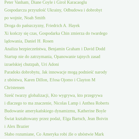
Peter Vanham, Diane Coyle i Girol Karacaoglu
Gospodarcza przyszłość Ukrainy, Odbudowa i dobrobyt
po wojnie, Noah Smith
Droga do pańszczyzny, Friedrich A. Hayek
Xi kończy się czas, Gospodarka Chin zmierza do twardego
lądowania, Daniel H. Rosen
Analiza bezpieczeństwa, Benjamin Graham i David Dodd
Startup nie do zatrzymania, Opanowanie tajnych zasad
izraelskiej chutzpah, Uri Adoni
Paradoks dobrobytu, Jak innowacje mogą podnieść narody
z ubóstwa, Karen Dillon, Efosa Ojomo i Clayton M
Christensen
Sześć twarzy globalizacji, Kto wygrywa, kto przegrywa
i dlaczego to ma znaczenie, Nicolas Lamp i Anthea Roberts
Budowanie amerykańskiego dynamizmu, Katherine Boyle
Świat kształtowany przez podaż, Elga Bartsch, Jean Boivin
i Alex Brazier
Słabo rozumiane, Co Ameryka robi źle o ubóstwie Mark