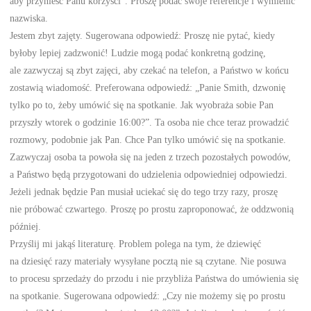
aby przynieść Panu korzyści”. Proszę podać swoje referencje i wymienić
nazwiska.
Jestem zbyt zajęty. Sugerowana odpowiedź: Proszę nie pytać, kiedy
byłoby lepiej zadzwonić! Ludzie mogą podać konkretną godzinę,
ale zazwyczaj są zbyt zajęci, aby czekać na telefon, a Państwo w końcu
zostawią wiadomość. Preferowana odpowiedź: „Panie Smith, dzwonię
tylko po to, żeby umówić się na spotkanie. Jak wyobraża sobie Pan
przyszły wtorek o godzinie 16:00?”. Ta osoba nie chce teraz prowadzić
rozmowy, podobnie jak Pan. Chce Pan tylko umówić się na spotkanie.
Zazwyczaj osoba ta powoła się na jeden z trzech pozostałych powodów,
a Państwo będą przygotowani do udzielenia odpowiedniej odpowiedzi.
Jeżeli jednak będzie Pan musiał uciekać się do tego trzy razy, proszę
nie próbować czwartego. Proszę po prostu zaproponować, że oddzwonią
później.
Przyślij mi jakąś literaturę. Problem polega na tym, że dziewięć
na dziesięć razy materiały wysyłane pocztą nie są czytane. Nie posuwa
to procesu sprzedaży do przodu i nie przybliża Państwa do umówienia się
na spotkanie. Sugerowana odpowiedź: „Czy nie możemy się po prostu