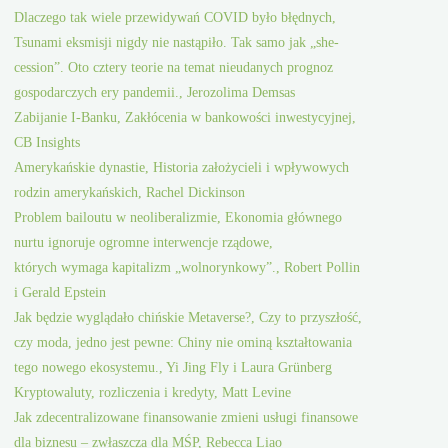
Dlaczego tak wiele przewidywań COVID było błędnych,
Tsunami eksmisji nigdy nie nastąpiło. Tak samo jak „she-
cession”. Oto cztery teorie na temat nieudanych prognoz
gospodarczych ery pandemii., Jerozolima Demsas
Zabijanie I-Banku, Zakłócenia w bankowości inwestycyjnej,
CB Insights
Amerykańskie dynastie, Historia założycieli i wpływowych
rodzin amerykańskich, Rachel Dickinson
Problem bailoutu w neoliberalizmie, Ekonomia głównego
nurtu ignoruje ogromne interwencje rządowe,
których wymaga kapitalizm „wolnorynkowy”., Robert Pollin
i Gerald Epstein
Jak będzie wyglądało chińskie Metaverse?, Czy to przyszłość,
czy moda, jedno jest pewne: Chiny nie ominą kształtowania
tego nowego ekosystemu., Yi Jing Fly i Laura Grünberg
Kryptowaluty, rozliczenia i kredyty, Matt Levine
Jak zdecentralizowane finansowanie zmieni usługi finansowe
dla biznesu – zwłaszcza dla MŚP, Rebecca Liao