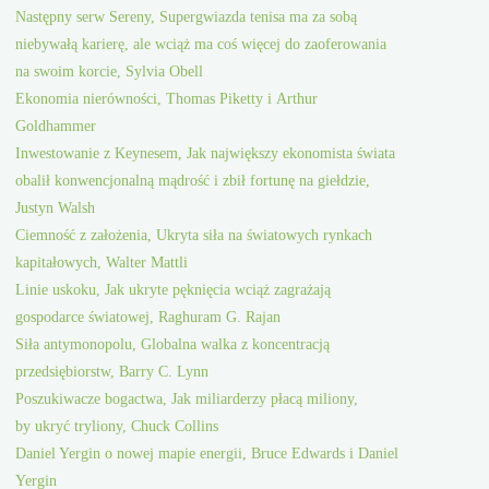
Następny serw Sereny, Supergwiazda tenisa ma za sobą
niebywałą karierę, ale wciąż ma coś więcej do zaoferowania
na swoim korcie, Sylvia Obell
Ekonomia nierówności, Thomas Piketty i Arthur
Goldhammer
Inwestowanie z Keynesem, Jak największy ekonomista świata
obalił konwencjonalną mądrość i zbił fortunę na giełdzie,
Justyn Walsh
Ciemność z założenia, Ukryta siła na światowych rynkach
kapitałowych, Walter Mattli
Linie uskoku, Jak ukryte pęknięcia wciąż zagrażają
gospodarce światowej, Raghuram G. Rajan
Siła antymonopolu, Globalna walka z koncentracją
przedsiębiorstw, Barry C. Lynn
Poszukiwacze bogactwa, Jak miliarderzy płacą miliony,
by ukryć tryliony, Chuck Collins
Daniel Yergin o nowej mapie energii, Bruce Edwards i Daniel
Yergin