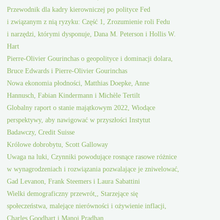
Przewodnik dla kadry kierowniczej po polityce Fed
i związanym z nią ryzyku: Część 1, Zrozumienie roli Fedu
i narzędzi, którymi dysponuje, Dana M. Peterson i Hollis W.
Hart
Pierre-Olivier Gourinchas o geopolityce i dominacji dolara,
Bruce Edwards i Pierre-Olivier Gourinchas
Nowa ekonomia płodności, Matthias Doepke, Anne
Hannusch, Fabian Kindermann i Michèle Tertilt
Globalny raport o stanie majątkowym 2022, Wiodące
perspektywy, aby nawigować w przyszłości Instytut
Badawczy, Credit Suisse
Królowe dobrobytu, Scott Galloway
Uwaga na luki, Czynniki powodujące rosnące rasowe różnice
w wynagrodzeniach i rozwiązania pozwalające je zniwelować,
Gad Levanon, Frank Steemers i Laura Sabattini
Wielki demograficzny przewrót,, Starzejące się
społeczeństwa, malejące nierówności i ożywienie inflacji,
Charles Goodhart i Manoj Pradhan