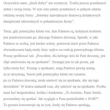
Oczywiście samo „dzień dobry” nie wystarczy. Trzeba jeszcze przedstawić
siebie i swoją firmę. W tym celu należy przedstawić w jednym zdaniu
reklamę swojej firmy: „Jesteśmy największym dostawcą dodatkowych
ubezpieczeń zdrowotnych w południowym Jersey”.
Teraz, gdy potencjalny klient wie, kim Państwo są, kolejnym krokiem
jest poinformowanie go, dlaczego Państwo dzwonią. Sposób, w jaki
Państwo to zrobią, jest bardzo ważny, ponieważ użyte przez Państwa
sformułowania będą miały duży wpływ na reakcję potencjalnego klienta.
Proszę spróbować tak: „Powodem, dla którego dziś do Pani dzwonię, jest
chęć umówienia się na spotkanie”. Strategia jest tu tak prosta, jak
tylko może być. Prosząc o spotkanie, mają Państwo pewną szansę,
że je otrzymają. Nawet jeśli potencjalny klient nie rozumie,
po co Państwo dzwonią, może umówić się na spotkanie, aby się tego
dowiedzieć. W końcu nadszedł czas, aby umówić się na spotkanie. Prośba
musi być bezpośrednia, krótka i konkretna: „To świetnie, Panie Smith,
powinniśmy się spotkać. Jak wygląda u Pana poniedziałek o 16:00?”.
To pytanie koncentruje się na tym, kiedy się Państwo spotkają,