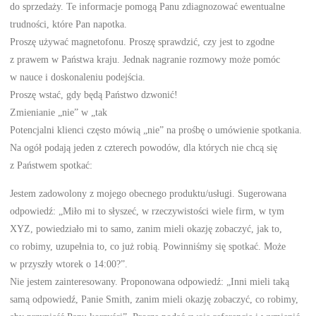
do sprzedaży. Te informacje pomogą Panu zdiagnozować ewentualne
trudności, które Pan napotka.
Proszę używać magnetofonu. Proszę sprawdzić, czy jest to zgodne
z prawem w Państwa kraju. Jednak nagranie rozmowy może pomóc
w nauce i doskonaleniu podejścia.
Proszę wstać, gdy będą Państwo dzwonić!
Zmienianie „nie” w „tak
Potencjalni klienci często mówią „nie” na prośbę o umówienie spotkania.
Na ogół podają jeden z czterech powodów, dla których nie chcą się
z Państwem spotkać:
Jestem zadowolony z mojego obecnego produktu/usługi. Sugerowana
odpowiedź: „Miło mi to słyszeć, w rzeczywistości wiele firm, w tym
XYZ, powiedziało mi to samo, zanim mieli okazję zobaczyć, jak to,
co robimy, uzupełnia to, co już robią. Powinniśmy się spotkać. Może
w przyszły wtorek o 14:00?”.
Nie jestem zainteresowany. Proponowana odpowiedź: „Inni mieli taką
samą odpowiedź, Panie Smith, zanim mieli okazję zobaczyć, co robimy,