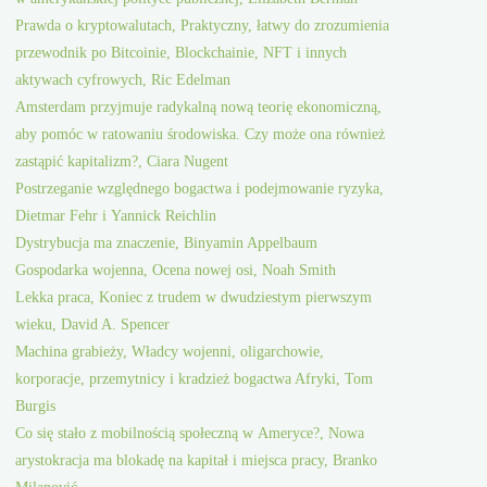
Prawda o kryptowalutach, Praktyczny, łatwy do zrozumienia
przewodnik po Bitcoinie, Blockchainie, NFT i innych
aktywach cyfrowych, Ric Edelman
Amsterdam przyjmuje radykalną nową teorię ekonomiczną,
aby pomóc w ratowaniu środowiska. Czy może ona również
zastąpić kapitalizm?, Ciara Nugent
Postrzeganie względnego bogactwa i podejmowanie ryzyka,
Dietmar Fehr i Yannick Reichlin
Dystrybucja ma znaczenie, Binyamin Appelbaum
Gospodarka wojenna, Ocena nowej osi, Noah Smith
Lekka praca, Koniec z trudem w dwudziestym pierwszym
wieku, David A. Spencer
Machina grabieży, Władcy wojenni, oligarchowie,
korporacje, przemytnicy i kradzież bogactwa Afryki, Tom
Burgis
Co się stało z mobilnością społeczną w Ameryce?, Nowa
arystokracja ma blokadę na kapitał i miejsca pracy, Branko