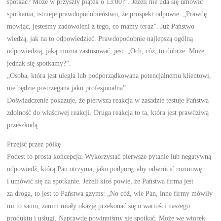
spotkać? Może w przyszły piątek o 13:00?”. Jeżeli nie uda się umówić
spotkania, istnieje prawdopodobieństwo, że prospekt odpowie: „Prawdę
mówiąc, jesteśmy zadowoleni z tego, co mamy teraz”. Już Państwo
wiedzą, jak na to odpowiedzieć. Prawdopodobnie najlepszą ogólną
odpowiedzią, jaką można zastosować, jest: „Och, cóż, to dobrze. Może
jednak się spotkamy?”.
„Osoba, która jest uległa lub podporządkowana potencjalnemu klientowi,
nie będzie postrzegana jako profesjonalna”.
Doświadczenie pokazuje, że pierwsza reakcja w zasadzie testuje Państwa
zdolność do właściwej reakcji. Druga reakcja to ta, która jest prawdziwą
przeszkodą.
Przejść przez półkę
Podest to prosta koncepcja: Wykorzystać pierwsze pytanie lub negatywną
odpowiedź, którą Pan otrzyma, jako podporę, aby odwrócić rozmowę
i umówić się na spotkanie. Jeżeli ktoś powie, że Państwa firma jest
za droga, to jest to Państwa gzyms: „No cóż, wie Pan, inne firmy mówiły
mi to samo, zanim miały okazję przekonać się o wartości naszego
produktu i usługi. Naprawdę powinniśmy się spotkać. Może we wtorek