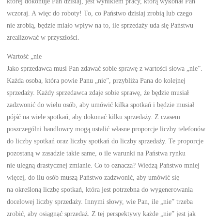
której dokonuje Pan dzisiaj, jest wynikiem pracy, którą wykonał Pan
wczoraj. A więc do roboty! To, co Państwo dzisiaj zrobią lub czego
nie zrobią, będzie miało wpływ na to, ile sprzedaży uda się Państwu
zrealizować w przyszłości.
Wartość „nie
Jako sprzedawca musi Pan zdawać sobie sprawę z wartości słowa „nie”.
Każda osoba, która powie Panu „nie”, przybliża Pana do kolejnej
sprzedaży. Każdy sprzedawca zdaje sobie sprawę, że będzie musiał
zadzwonić do wielu osób, aby umówić kilka spotkań i będzie musiał
pójść na wiele spotkań, aby dokonać kilku sprzedaży. Z czasem
poszczególni handlowcy mogą ustalić własne proporcje liczby telefonów
do liczby spotkań oraz liczby spotkań do liczby sprzedaży. Te proporcje
pozostaną w zasadzie takie same, o ile warunki na Państwa rynku
nie ulegną drastycznej zmianie. Co to oznacza? Wiedzą Państwo mniej
więcej, do ilu osób muszą Państwo zadzwonić, aby umówić się
na określoną liczbę spotkań, która jest potrzebna do wygenerowania
docelowej liczby sprzedaży. Innymi słowy, wie Pan, ile „nie” trzeba
zrobić, aby osiągnąć sprzedaż. Z tej perspektywy każde „nie” jest jak