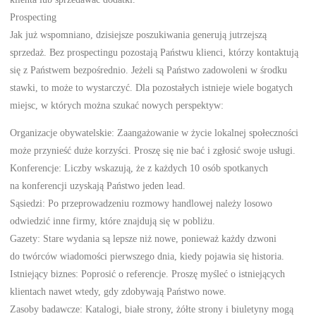
Prospecting
Jak już wspomniano, dzisiejsze poszukiwania generują jutrzejszą
sprzedaż. Bez prospectingu pozostają Państwu klienci, którzy kontaktują
się z Państwem bezpośrednio. Jeżeli są Państwo zadowoleni w środku
stawki, to może to wystarczyć. Dla pozostałych istnieje wiele bogatych
miejsc, w których można szukać nowych perspektyw:
Organizacje obywatelskie: Zaangażowanie w życie lokalnej społeczności
może przynieść duże korzyści. Proszę się nie bać i zgłosić swoje usługi.
Konferencje: Liczby wskazują, że z każdych 10 osób spotkanych
na konferencji uzyskają Państwo jeden lead.
Sąsiedzi: Po przeprowadzeniu rozmowy handlowej należy losowo
odwiedzić inne firmy, które znajdują się w pobliżu.
Gazety: Stare wydania są lepsze niż nowe, ponieważ każdy dzwoni
do twórców wiadomości pierwszego dnia, kiedy pojawia się historia.
Istniejący biznes: Poprosić o referencje. Proszę myśleć o istniejących
klientach nawet wtedy, gdy zdobywają Państwo nowe.
Zasoby badawcze: Katalogi, białe strony, żółte strony i biuletyny mogą