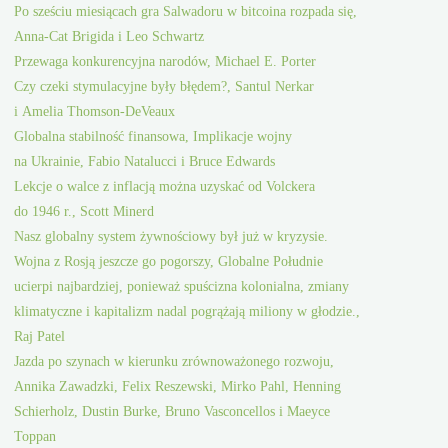
Po sześciu miesiącach gra Salwadoru w bitcoina rozpada się,
Anna-Cat Brigida i Leo Schwartz
Przewaga konkurencyjna narodów, Michael E. Porter
Czy czeki stymulacyjne były błędem?, Santul Nerkar
i Amelia Thomson-DeVeaux
Globalna stabilność finansowa, Implikacje wojny
na Ukrainie, Fabio Natalucci i Bruce Edwards
Lekcje o walce z inflacją można uzyskać od Volckera
do 1946 r., Scott Minerd
Nasz globalny system żywnościowy był już w kryzysie.
Wojna z Rosją jeszcze go pogorszy, Globalne Południe
ucierpi najbardziej, ponieważ spuścizna kolonialna, zmiany
klimatyczne i kapitalizm nadal pogrążają miliony w głodzie.,
Raj Patel
Jazda po szynach w kierunku zrównoważonego rozwoju,
Annika Zawadzki, Felix Reszewski, Mirko Pahl, Henning
Schierholz, Dustin Burke, Bruno Vasconcellos i Maeyce
Toppan