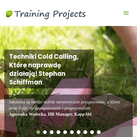
Wyjazdy
integracyjne,
szkolenia
team
building
Techniki Cold Calling,
Które naprawdę
działają! Stephan
Schiffman
Szkolenia są bardzo dobrze merytorycznie przygotowane, a klient
może liczyć na zaangażowanie i progesjonalizm.
Agnieszka Wodecka, HR Manager, KappAhl