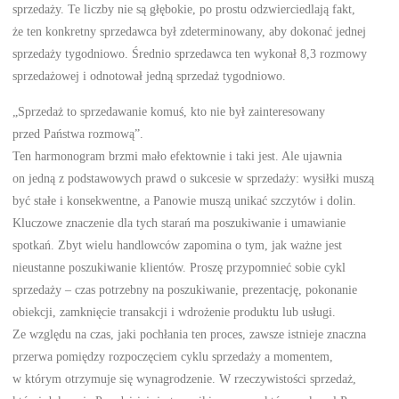
sprzedaży. Te liczby nie są głębokie, po prostu odzwierciedlają fakt,
że ten konkretny sprzedawca był zdeterminowany, aby dokonać jednej
sprzedaży tygodniowo. Średnio sprzedawca ten wykonał 8,3 rozmowy
sprzedażowej i odnotował jedną sprzedaż tygodniowo.
„Sprzedaż to sprzedawanie komuś, kto nie był zainteresowany
przed Państwa rozmową”.
Ten harmonogram brzmi mało efektownie i taki jest. Ale ujawnia
on jedną z podstawowych prawd o sukcesie w sprzedaży: wysiłki muszą
być stałe i konsekwentne, a Panowie muszą unikać szczytów i dolin.
Kluczowe znaczenie dla tych starań ma poszukiwanie i umawianie
spotkań. Zbyt wielu handlowców zapomina o tym, jak ważne jest
nieustanne poszukiwanie klientów. Proszę przypomnieć sobie cykl
sprzedaży – czas potrzebny na poszukiwanie, prezentację, pokonanie
obiekcji, zamknięcie transakcji i wdrożenie produktu lub usługi.
Ze względu na czas, jaki pochłania ten proces, zawsze istnieje znaczna
przerwa pomiędzy rozpoczęciem cyklu sprzedaży a momentem,
w którym otrzymuje się wynagrodzenie. W rzeczywistości sprzedaż,