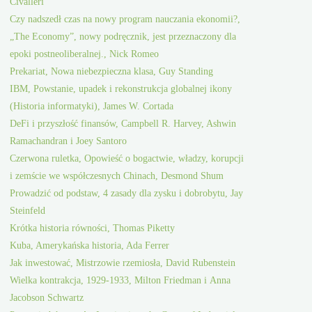
Civalleri
Czy nadszedł czas na nowy program nauczania ekonomii?,
„The Economy”, nowy podręcznik, jest przeznaczony dla
epoki postneoliberalnej., Nick Romeo
Prekariat, Nowa niebezpieczna klasa, Guy Standing
IBM, Powstanie, upadek i rekonstrukcja globalnej ikony
(Historia informatyki), James W. Cortada
DeFi i przyszłość finansów, Campbell R. Harvey, Ashwin
Ramachandran i Joey Santoro
Czerwona ruletka, Opowieść o bogactwie, władzy, korupcji
i zemście we współczesnych Chinach, Desmond Shum
Prowadzić od podstaw, 4 zasady dla zysku i dobrobytu, Jay
Steinfeld
Krótka historia równości, Thomas Piketty
Kuba, Amerykańska historia, Ada Ferrer
Jak inwestować, Mistrzowie rzemiosła, David Rubenstein
Wielka kontrakcja, 1929-1933, Milton Friedman i Anna
Jacobson Schwartz