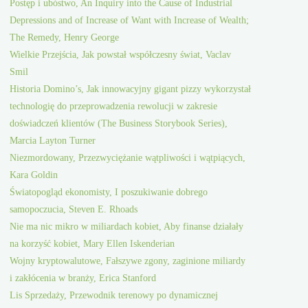
Postęp i ubóstwo, An Inquiry into the Cause of Industrial
Depressions and of Increase of Want with Increase of Wealth;
The Remedy, Henry George
Wielkie Przejścia, Jak powstał współczesny świat, Vaclav
Smil
Historia Domino’s, Jak innowacyjny gigant pizzy wykorzystał
technologię do przeprowadzenia rewolucji w zakresie
doświadczeń klientów (The Business Storybook Series),
Marcia Layton Turner
Niezmordowany, Przezwyciężanie wątpliwości i wątpiących,
Kara Goldin
Światopogląd ekonomisty, I poszukiwanie dobrego
samopoczucia, Steven E. Rhoads
Nie ma nic mikro w miliardach kobiet, Aby finanse działały
na korzyść kobiet, Mary Ellen Iskenderian
Wojny kryptowalutowe, Fałszywe zgony, zaginione miliardy
i zakłócenia w branży, Erica Stanford
Lis Sprzedaży, Przewodnik terenowy po dynamicznej