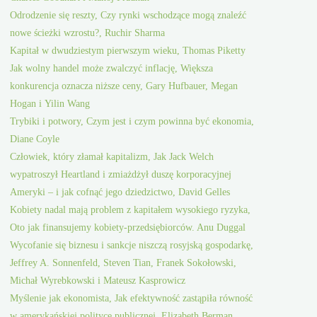
Odrodzenie się reszty, Czy rynki wschodzące mogą znaleźć
nowe ścieżki wzrostu?, Ruchir Sharma
Kapitał w dwudziestym pierwszym wieku, Thomas Piketty
Jak wolny handel może zwalczyć inflację, Większa
konkurencja oznacza niższe ceny, Gary Hufbauer, Megan
Hogan i Yilin Wang
Trybiki i potwory, Czym jest i czym powinna być ekonomia,
Diane Coyle
Człowiek, który złamał kapitalizm, Jak Jack Welch
wypatroszył Heartland i zmiażdżył duszę korporacyjnej
Ameryki – i jak cofnąć jego dziedzictwo, David Gelles
Kobiety nadal mają problem z kapitałem wysokiego ryzyka,
Oto jak finansujemy kobiety-przedsiębiorców. Anu Duggal
Wycofanie się biznesu i sankcje niszczą rosyjską gospodarkę,
Jeffrey A. Sonnenfeld, Steven Tian, Franek Sokołowski,
Michał Wyrebkowski i Mateusz Kasprowicz
Myślenie jak ekonomista, Jak efektywność zastąpiła równość
w amerykańskiej polityce publicznej, Elizabeth Berman