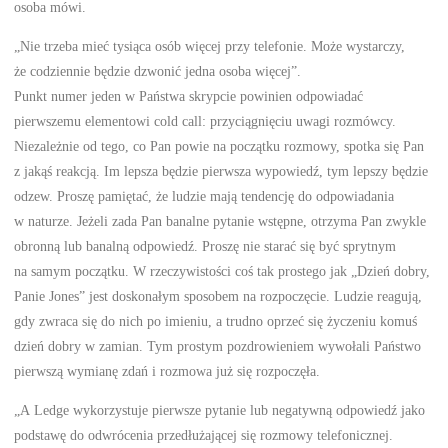
osoba mówi.
„Nie trzeba mieć tysiąca osób więcej przy telefonie. Może wystarczy,
że codziennie będzie dzwonić jedna osoba więcej”.
Punkt numer jeden w Państwa skrypcie powinien odpowiadać
pierwszemu elementowi cold call: przyciągnięciu uwagi rozmówcy.
Niezależnie od tego, co Pan powie na początku rozmowy, spotka się Pan
z jakąś reakcją. Im lepsza będzie pierwsza wypowiedź, tym lepszy będzie
odzew. Proszę pamiętać, że ludzie mają tendencję do odpowiadania
w naturze. Jeżeli zada Pan banalne pytanie wstępne, otrzyma Pan zwykle
obronną lub banalną odpowiedź. Proszę nie starać się być sprytnym
na samym początku. W rzeczywistości coś tak prostego jak „Dzień dobry,
Panie Jones” jest doskonałym sposobem na rozpoczęcie. Ludzie reagują,
gdy zwraca się do nich po imieniu, a trudno oprzeć się życzeniu komuś
dzień dobry w zamian. Tym prostym pozdrowieniem wywołali Państwo
pierwszą wymianę zdań i rozmowa już się rozpoczęła.
„A Ledge wykorzystuje pierwsze pytanie lub negatywną odpowiedź jako
podstawę do odwrócenia przedłużającej się rozmowy telefonicznej.