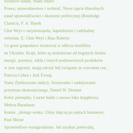
wyników badań, Shaul Shalvi
Prawo, ustawodawstwo i wolność, Nowe ujęcie liberalnych
zasad sprawiedliwości i ekonomii politycznej (Routledge
Classics), F. A. Hayek
Glen Weyl o antymonopolu, kapitalizmie i radykalnej
reformie, E. Glen Weyl i Russ Roberts
Co grozi gospodarce światowej w obliczu konfliktu
na Ukrainie, Kraje, które są uzależnione od bogatych dostaw
energii, pszenicy, niklu i innych podstawowych produktów
w tym regionie, mogą odczuć ból związany ze wzrostem cen.,
Patricia Cohen i Jack Ewing
Stany Zjednoczone sankcji, Stosowanie i nadużywanie
przymusu ekonomicznego, Daniel W. Drezner
Kolor pieniędzy, Czarne banki i rasowa luka majątkowa,
Mehrsa Baradaran
Koniec „złotego wieku, Chiny depczą po piętach biznesowi,
Paul Mozur
Sprawiedliwe wynagrodzenie, Jak uzyskać podwyżkę,