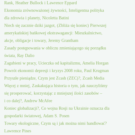
Rank, Heather Bullock i Lawrence Eppard
Ekonomia zrównoważonej żywności, Inteligentna polityka
dla zdrowia i planety, Nicoletta Batini
Niech się zacznie dziki jazgot, (Zbliża się koniec) Pierwszej
amerykańskiej bańkowej ekstrawagancji: Mieszkalnictwo,
akcje, obligacje i towary, Jeremy Grantham
Zasady postępowania w obliczu zmieniającego się porządku
świata, Ray Dalio
Zagubieni w pracy, Ucieczka od kapitalizmu, Amelia Horgan
Powrót ekonomii depresji i kryzys 2008 roku, Paul Krugman
Przyszłe pieniądze, Czym jest Zcash (ZEC)?, Zcash Media
Więcej z mniej, Zaskakująca historia o tym, jak nauczyliśmy
się prosperować, korzystając z mniejszej ilości zasobów –
i co dalej?, Andrew McAfee
Koniec globalizacji?, Co wojna Rosji na Ukrainie oznacza dla
gospodarki światowej, Adam S. Posen
Towary ekologiczne, Czym są i jak można nimi handlować?
Lawrence Pines