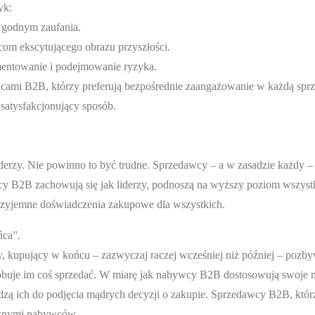
yk:
ę godnym zaufania.
com ekscytującego obrazu przyszłości.
entowanie i podejmowanie ryzyka.
cami B2B, którzy preferują bezpośrednie zaangażowanie w każdą sprz
 satysfakcjonujący sposób.
erzy. Nie powinno to być trudne. Sprzedawcy – a w zasadzie każdy 
y B2B zachowują się jak liderzy, podnoszą na wyższy poziom wszyst
 przyjemne doświadczenia zakupowe dla wszystkich.
ńca”.
 kupujący w końcu – zazwyczaj raczej wcześniej niż później – pozby
óbuje im coś sprzedać. W miarę jak nabywcy B2B dostosowują swoje my
zą ich do podjęcia mądrych decyzji o zakupie. Sprzedawcy B2B, którz
trznymi nabywców.