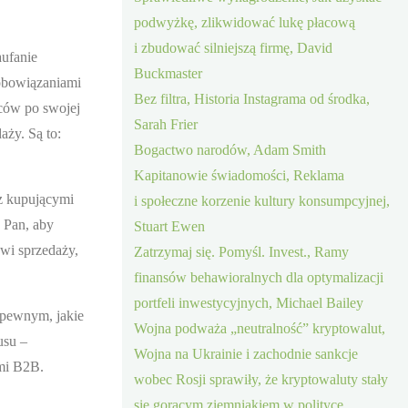
podwyżkę, zlikwidować lukę płacową
i zbudować silniejszą firmę, David
aufanie
Buckmaster
obowiązaniami
Bez filtra, Historia Instagrama od środka,
ców po swojej
Sarah Frier
aży. Są to:
Bogactwo narodów, Adam Smith
Kapitanowie świadomości, Reklama
z kupującymi
i społeczne korzenie kultury konsumpcyjnej,
 Pan, aby
Stuart Ewen
owi sprzedaży,
Zatrzymaj się. Pomyśl. Invest., Ramy
finansów behawioralnych dla optymalizacji
portfeli inwestycyjnych, Michael Bailey
 pewnym, jakie
Wojna podważa „neutralność” kryptowalut,
usu –
Wojna na Ukrainie i zachodnie sankcje
ami B2B.
wobec Rosji sprawiły, że kryptowaluty stały
się gorącym ziemniakiem w polityce