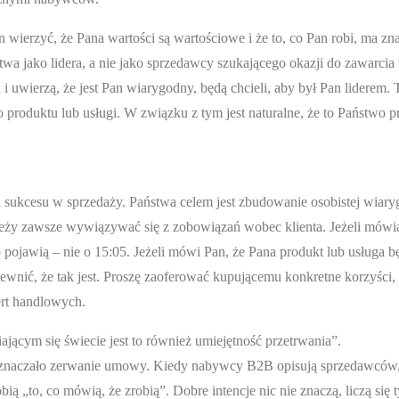
n wierzyć, że Pana wartości są wartościowe i że to, co Pan robi, ma zn
a jako lidera, a nie jako sprzedawcy szukającego okazji do zawarci
i uwierzą, że jest Pan wiarygodny, będą chcieli, aby był Pan liderem.
 produktu lub usługi. W związku z tym jest naturalne, że to Państwo p
sukcesu w sprzedaży. Państwa celem jest zbudowanie osobistej wiary
eży zawsze wywiązywać się z zobowiązań wobec klienta. Jeżeli mówi
 pojawią – nie o 15:05. Jeżeli mówi Pan, że Pana produkt lub usługa b
wnić, że tak jest. Proszę zaoferować kupującemu konkretne korzyści,
rt handlowych.
ającym się świecie jest to również umiejętność przetrwania”.
 oznaczało zerwanie umowy. Kiedy nabywcy B2B opisują sprzedawców
ą „to, co mówią, że zrobią”. Dobre intencje nic nie znaczą, liczą się 