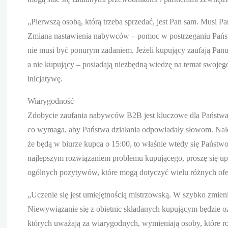
„Pierwszą osobą, którą trzeba sprzedać, jest Pan sam. Musi Pa
Zmiana nastawienia nabywców – pomoc w postrzeganiu Państw
nie musi być ponurym zadaniem. Jeżeli kupujący zaufają Panu 
a nie kupujący – posiadają niezbędną wiedzę na temat swojego
inicjatywę.
Wiarygodność
Zdobycie zaufania nabywców B2B jest kluczowe dla Państwa 
co wymaga, aby Państwa działania odpowiadały słowom. Nal
że będą w biurze kupca o 15:00, to właśnie wtedy się Państwo
najlepszym rozwiązaniem problemu kupującego, proszę się upe
ogólnych pozytywów, które mogą dotyczyć wielu różnych ofe
„Uczenie się jest umiejętnością mistrzowską. W szybko zmieni
Niewywiązanie się z obietnic składanych kupującym będzie
których uważają za wiarygodnych, wymieniają osoby, które robi