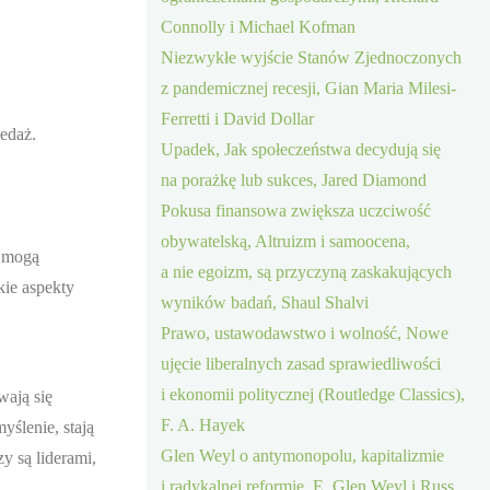
Connolly i Michael Kofman
Niezwykłe wyjście Stanów Zjednoczonych
z pandemicznej recesji, Gian Maria Milesi-
Ferretti i David Dollar
edaż.
Upadek, Jak społeczeństwa decydują się
na porażkę lub sukces, Jared Diamond
Pokusa finansowa zwiększa uczciwość
obywatelską, Altruizm i samoocena,
– mogą
a nie egoizm, są przyczyną zaskakujących
kie aspekty
wyników badań, Shaul Shalvi
Prawo, ustawodawstwo i wolność, Nowe
ujęcie liberalnych zasad sprawiedliwości
i ekonomii politycznej (Routledge Classics),
wają się
F. A. Hayek
ślenie, stają
Glen Weyl o antymonopolu, kapitalizmie
y są liderami,
i radykalnej reformie, E. Glen Weyl i Russ