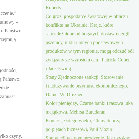
Roberts
aczenie.”
Co grozi gospodarce światowej w obliczu
a umowy –
konfliktu na Ukrainie, Kraje, które
 To Państwo –
są uzależnione od bogatych dostaw energii,
rzejmują
pszenicy, niklu i innych podstawowych
produktów w tym regionie, mogą odczuć ból
związany ze wzrostem cen., Patricia Cohen
i Jack Ewing
godności,
Stany Zjednoczone sankcji, Stosowanie
ą Państwo,
i nadużywanie przymusu ekonomicznego,
ędzie
Daniel W. Drezner
 zamiast
Kolor pieniędzy, Czarne banki i rasowa luka
majątkowa, Mehrsa Baradaran
Koniec „złotego wieku, Chiny depczą
,
po piętach biznesowi, Paul Mozur
tylko czyny.
Sprawiedliwe wynagrodzenie, Jak uzyskać