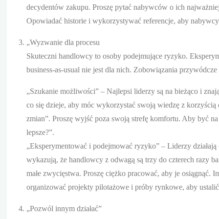
decydentów zakupu. Proszę pytać nabywców o ich najważniejs
Opowiadać historie i wykorzystywać referencje, aby nabywcy m
„Wyzwanie dla procesu
Skuteczni handlowcy to osoby podejmujące ryzyko. Eksperyme
business-as-usual nie jest dla nich. Zobowiązania przywódcze d
„Szukanie możliwości” – Najlepsi liderzy są na bieżąco i zna
co się dzieje, aby móc wykorzystać swoją wiedzę z korzyścią 
zmian”. Proszę wyjść poza swoją strefę komfortu. Aby być na
lepsze?”.
„Eksperymentować i podejmować ryzyko” – Liderzy działają
wykazują, że handlowcy z odwagą są trzy do czterech razy bar
małe zwycięstwa. Proszę ciężko pracować, aby je osiągnąć. Im
organizować projekty pilotażowe i próby rynkowe, aby ustalić, 
„Pozwól innym działać”