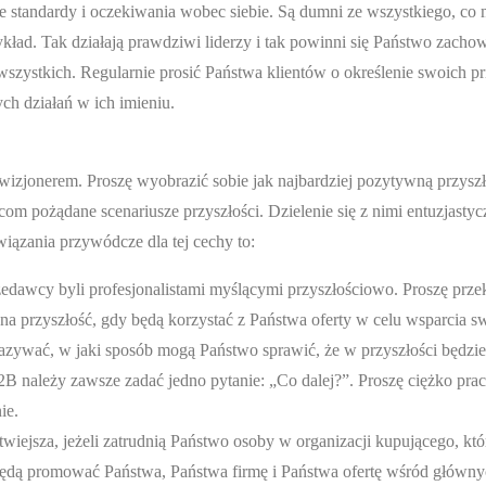
ze standardy i oczekiwania wobec siebie. Są dumni ze wszystkiego, co 
kład. Tak działają prawdziwi liderzy i tak powinni się Państwo zach
ystkich. Regularnie prosić Państwa klientów o określenie swoich pr
ch działań w ich imieniu.
 wizjonerem. Proszę wyobrazić sobie jak najbardziej pozytywną przysz
om pożądane scenariusze przyszłości. Dzielenie się z nimi entuzjastycz
iązania przywódcze dla tej cechy to:
zedawcy byli profesjonalistami myślącymi przyszłościowo. Proszę prze
na przyszłość, gdy będą korzystać z Państwa oferty w celu wsparcia s
azywać, w jaki sposób mogą Państwo sprawić, że w przyszłości będzie 
2B należy zawsze zadać jedno pytanie: „Co dalej?”. Proszę ciężko pra
ie.
wiejsza, jeżeli zatrudnią Państwo osoby w organizacji kupującego, któ
będą promować Państwa, Państwa firmę i Państwa ofertę wśród główn