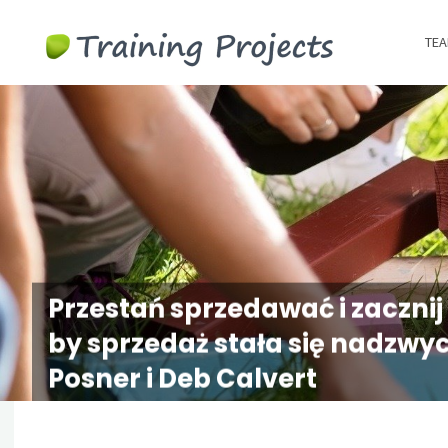
Wyjazdy
TEA
integracy
szkolenia
team
building
Przestań sprzedawać i zacznij
by sprzedaż stała się nadzwyc
Posner i Deb Calvert