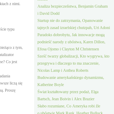
tach z nimi.
Analiza bezpieczeństwa, Benjamin Graham
.
i David Dodd
Startup nie do zatrzymania, Opanowanie
tajnych zasad izraelskiej chutzpah, Uri Adoni
ście typu
Paradoks dobrobytu, Jak innowacje mogą
podnieść narody z ubóstwa, Karen Dillon,
bieżąco z tym,
Efosa Ojomo i Clayton M Christensen
talizator
Sześć twarzy globalizacji, Kto wygrywa, kto
ne? Co jest
przegrywa i dlaczego to ma znaczenie,
Nicolas Lamp i Anthea Roberts
adania
Budowanie amerykańskiego dynamizmu,
wsze liczą się
Katherine Boyle
ną. Proszę
Świat kształtowany przez podaż, Elga
Bartsch, Jean Boivin i Alex Brazier
Słabo rozumiane, Co Ameryka robi źle
o ubóstwie Mark Rank, Heather Bullock