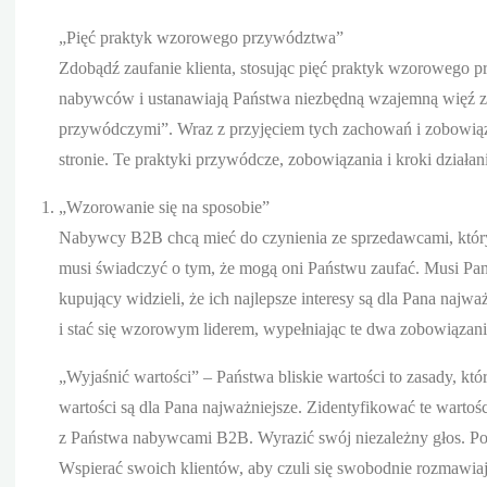
„Pięć praktyk wzorowego przywództwa”
Zdobądź zaufanie klienta, stosując pięć praktyk wzorowego 
nabywców i ustanawiają Państwa niezbędną wzajemną więź z
przywódczymi”. Wraz z przyjęciem tych zachowań i zobowiąz
stronie. Te praktyki przywódcze, zobowiązania i kroki działa
„Wzorowanie się na sposobie”
Nabywcy B2B chcą mieć do czynienia ze sprzedawcami, któr
musi świadczyć o tym, że mogą oni Państwu zaufać. Musi Pan 
kupujący widzieli, że ich najlepsze interesy są dla Pana na
i stać się wzorowym liderem, wypełniając te dwa zobowiązan
„Wyjaśnić wartości” – Państwa bliskie wartości to zasady, k
wartości są dla Pana najważniejsze. Zidentyfikować te wartoś
z Państwa nabywcami B2B. Wyrazić swój niezależny głos. Pot
Wspierać swoich klientów, aby czuli się swobodnie rozmawiają