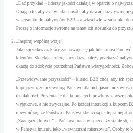
„Dać przykład – liderzy jakości działają w oparciu o najwyżs
Dbają o to, aby żyć w taki sposób, aby dawać pozytywny przy
w stosunku do nabywców B2B – a właściwie w stosunku do wsz
Proszę o informacje zwrotne na temat ich stosunku do przyszły
„Inspiruj wspólną wizję”
Jako sprzedawca, który zachowuje się jak lider, musi Pan być
klientów. Składając ofertę sprzedaży, należy przekazać nabywc
okazją do zdobycia potrzebnej Państwu wiarygodności. Zobow
„Przewidywanie przyszłości” – klienci B2B chcą, aby ich spr
kupującym, że przewidują Państwo dla nich jasne możliwości 
działalności. Prezentacje dla kupujących powinny zawsze pok
wyjątkowe, a nie zwyczajne. Po każdej interakcji z kupcem B
upewnić się, że Państwo i Państwa klienci są na tej samej stron
„Zaangażuj innych” – Państwa praca w sprzedaży stanie się łat
w Państwa imieniu jako „wewnętrzni mistrzowie”. Osoby te 