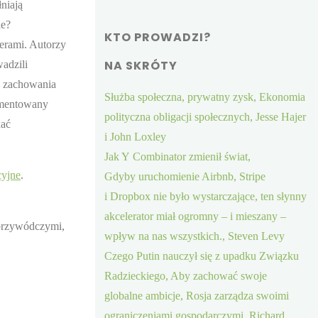
niają
ie?
KTO PROWADZI?
erami. Autorzy
NA SKRÓTY
adzili
i zachowania
Służba społeczna, prywatny zysk, Ekonomia
kumentowany
polityczna obligacji społecznych, Jesse Hajer
nać
i John Loxley
Jak Y Combinator zmienił świat,
cyjne
.
Gdyby uruchomienie Airbnb, Stripe
i Dropbox nie było wystarczające, ten słynny
akcelerator miał ogromny – i mieszany –
przywódczymi,
wpływ na nas wszystkich., Steven Levy
Czego Putin nauczył się z upadku Związku
Radzieckiego, Aby zachować swoje
globalne ambicje, Rosja zarządza swoimi
ograniczeniami gospodarczymi, Richard