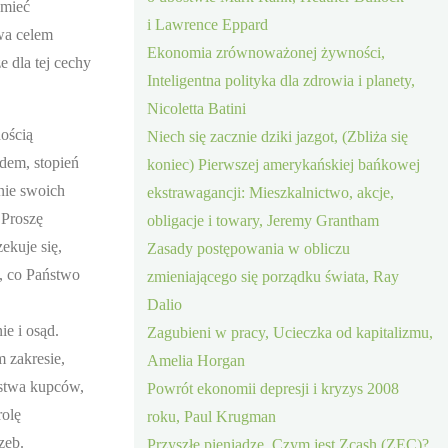
umieć
i Lawrence Eppard
wa celem
Ekonomia zrównoważonej żywności,
 dla tej cechy
Inteligentna polityka dla zdrowia i planety,
Nicoletta Batini
ością
Niech się zacznie dziki jazgot, (Zbliża się
dem, stopień
koniec) Pierwszej amerykańskiej bańkowej
nie swoich
ekstrawagancji: Mieszkalnictwo, akcje,
 Proszę
obligacje i towary, Jeremy Grantham
ekuje się,
Zasady postępowania w obliczu
, co Państwo
zmieniającego się porządku świata, Ray
Dalio
e i osąd.
Zagubieni w pracy, Ucieczka od kapitalizmu,
 zakresie,
Amelia Horgan
ństwa kupców,
Powrót ekonomii depresji i kryzys 2008
rolę
roku, Paul Krugman
zeb.
Przyszłe pieniądze, Czym jest Zcash (ZEC)?,