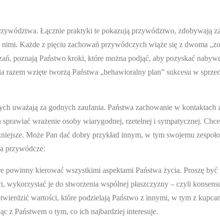
przywództwa. Łącznie praktyki te pokazują przywództwo, zdobywają z
 nimi. Każde z pięciu zachowań przywódczych wiąże się z dwoma „z
ań, poznają Państwo kroki, które można podjąć, aby pozyskać nabyw
nia razem wzięte tworzą Państwa „behawioralny plan” sukcesu w sprzed
ych uważają za godnych zaufania. Państwa zachowanie w kontaktach 
sprawiać wrażenie osoby wiarygodnej, rzetelnej i sympatycznej. Chce
jważniejsze. Może Pan dać dobry przykład innym, w tym swojemu zespoł
ia przywódcze:
tóre powinny kierować wszystkimi aspektami Państwa życia. Proszę być
ci, wykorzystać je do stworzenia wspólnej płaszczyzny – czyli konsens
wierdzić wartości, które podzielają Państwo z innymi, w tym z kupc
c z Państwem o tym, co ich najbardziej interesuje.