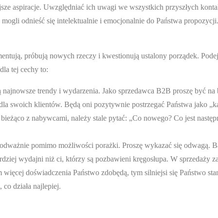
ze aspiracje. Uwzględniać ich uwagi we wszystkich przyszłych kontak
ogli odnieść się intelektualnie i emocjonalnie do Państwa propozycji
ntują, próbują nowych rzeczy i kwestionują ustalony porządek. Podej
la tej cechy to:
ją najnowsze trendy i wydarzenia. Jako sprzedawca B2B proszę być na 
dla swoich klientów. Będą oni pozytywnie postrzegać Państwa jako „ka
 bieżąco z nabywcami, należy stale pytać: „Co nowego? Co jest następ
 odważnie pomimo możliwości porażki. Proszę wykazać się odwagą. B
dziej wydajni niż ci, którzy są pozbawieni kręgosłupa. W sprzedaży za
 więcej doświadczenia Państwo zdobędą, tym silniejsi się Państwo sta
co działa najlepiej.