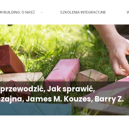
M BUILDING: O NAS
SZKOLENIA INTEGRACYJNE
W
jne,
 przewodzić, Jak sprawić,
zajna, James M. Kouzes, Barry Z.