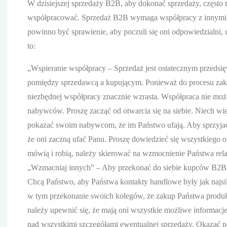
W dzisiejszej sprzedaży B2B, aby dokonać sprzedaży, często 
współpracować. Sprzedaż B2B wymaga współpracy z innymi, c
powinno być sprawienie, aby poczuli się oni odpowiedzialni,
to:
„Wspieranie współpracy – Sprzedaż jest ostatecznym przedsię
pomiędzy sprzedawcą a kupującym. Ponieważ do procesu zakup
niezbędnej współpracy znacznie wzrasta. Współpraca nie może
nabywców. Proszę zacząć od otwarcia się na siebie. Niech wied
pokazać swoim nabywcom, że im Państwo ufają. Aby sprzyjać w
że oni zaczną ufać Panu. Proszę dowiedzieć się wszystkiego
mówią i robią, należy skierować na wzmocnienie Państwa relac
„Wzmacniaj innych” – Aby przekonać do siebie kupców B2B, 
Chcą Państwo, aby Państwa kontakty handlowe były jak najsil
w tym przekonanie swoich kolegów, że zakup Państwa produk
należy upewnić się, że mają oni wszystkie możliwe informacje,
nad wszystkimi szczegółami ewentualnej sprzedaży. Okazać p