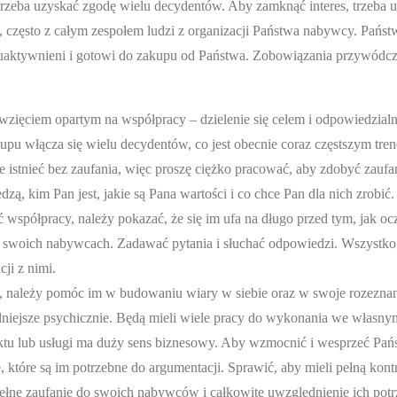
trzeba uzyskać zgodę wielu decydentów. Aby zamknąć interes, trzeba 
zęsto z całym zespołem ludzi z organizacji Państwa nabywcy. Państ
 uaktywnieni i gotowi do zakupu od Państwa. Zobowiązania przywódcze
wzięciem opartym na współpracy – dzielenie się celem i odpowiedzialn
u włącza się wielu decydentów, co jest obecnie coraz częstszym tren
 istnieć bez zaufania, więc proszę ciężko pracować, aby zdobyć zaufa
zą, kim Pan jest, jakie są Pana wartości i co chce Pan dla nich zrobić.
spółpracy, należy pokazać, że się im ufa na długo przed tym, jak ocz
 o swoich nabywcach. Zadawać pytania i słuchać odpowiedzi. Wszystko
ji z nimi.
należy pomóc im w budowaniu wiary w siebie oraz w swoje rozeznani
niejsze psychicznie. Będą mieli wiele pracy do wykonania we własnym
tu lub usługi ma duży sens biznesowy. Aby wzmocnić i wesprzeć Pa
 które są im potrzebne do argumentacji. Sprawić, aby mieli pełną kont
ełne zaufanie do swoich nabywców i całkowite uwzględnienie ich potr