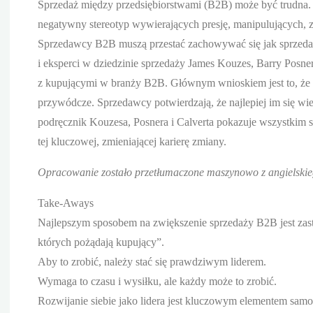
Sprzedaż między przedsiębiorstwami (B2B) może być trudna. 
negatywny stereotyp wywierających presję, manipulujących, z
Sprzedawcy B2B muszą przestać zachowywać się jak sprzedawc
i eksperci w dziedzinie sprzedaży James Kouzes, Barry Posne
z kupującymi w branży B2B. Głównym wnioskiem jest to, że
przywódcze. Sprzedawcy potwierdzają, że najlepiej im się wie
podręcznik Kouzesa, Posnera i Calverta pokazuje wszystki
tej kluczowej, zmieniającej karierę zmiany.
Opracowanie zostało przetłumaczone maszynowo z angielskieg
Take-Aways
Najlepszym sposobem na zwiększenie sprzedaży B2B jest za
których pożądają kupujący”.
Aby to zrobić, należy stać się prawdziwym liderem.
Wymaga to czasu i wysiłku, ale każdy może to zrobić.
Rozwijanie siebie jako lidera jest kluczowym elementem sam