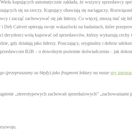
Wielu kupujących automatycznie zakłada, że wszyscy sprzedawcy speł
nających się na rzeczy. Kupujący obawiają się naciągaczy. Rozwiązan
y i zacząć zachowywać się jak liderzy. Co więcej, muszą stać się lid
r i Deb Calvert opierają swoje wskazówki na badaniach, które przeprow
 ci decydenci wolą kupować od sprzedawców, którzy wykazują cechy 
dzie, gdy działają jako liderzy. Pouczający, oryginalny i dobrze udo
m sprzedawcom B2B – o dowolnym poziomie doświadczenia – jak doko
o (przepraszamy za błędy) jako fragment lektury na nasze
gry integra
stąpienie „stereotypowych zachowań sprzedażowych” „zachowaniami 
orozwoju.