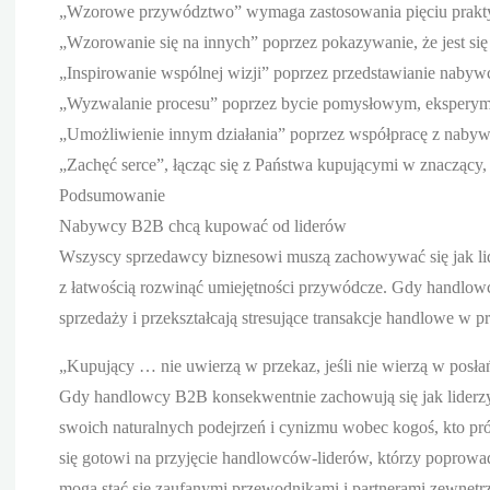
„Wzorowe przywództwo” wymaga zastosowania pięciu prakt
„Wzorowanie się na innych” poprzez pokazywanie, że jest si
„Inspirowanie wspólnej wizji” poprzez przedstawianie nabyw
„Wyzwalanie procesu” poprzez bycie pomysłowym, eksperym
„Umożliwienie innym działania” poprzez współpracę z nabyw
„Zachęć serce”, łącząc się z Państwa kupującymi w znaczący,
Podsumowanie
Nabywcy B2B chcą kupować od liderów
Wszyscy sprzedawcy biznesowi muszą zachowywać się jak lid
z łatwością rozwinąć umiejętności przywódcze. Gdy handlowc
sprzedaży i przekształcają stresujące transakcje handlowe w
„Kupujący … nie uwierzą w przekaz, jeśli nie wierzą w posła
Gdy handlowcy B2B konsekwentnie zachowują się jak liderzy,
swoich naturalnych podejrzeń i cynizmu wobec kogoś, kto pr
się gotowi na przyjęcie handlowców-liderów, którzy poprowad
mogą stać się zaufanymi przewodnikami i partnerami zewnę