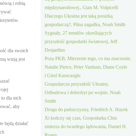
mówią i robią.
międzynarodowej., Gian M. Volpicelli
owywać
Dlaczego Ukraina jest taką porażką
iorytetów.
gospodarczą?, Pilna zagadka, Noah Smith
Sygnały, 27 trendów określających
przyszłość gospodarki światowej, Jeff
Desjardins
łość dla swoich
Poza PKB, Mierzenie tego, co ma znaczenie,
ną wizją jest
Natalie Pierce, Peter Vanham, Diane Coyle
i Girol Karacaoglu
kazać
Gospodarcza przyszłość Ukrainy,
wojej
Odbudowa i dobrobyt po wojnie, Noah
to dla nich
Smith
cować, aby
Droga do pańszczyzny, Friedrich A. Hayek
Xi kończy się czas, Gospodarka Chin
re będą działać
zmierza do twardego lądowania, Daniel H.
ych
Rosen