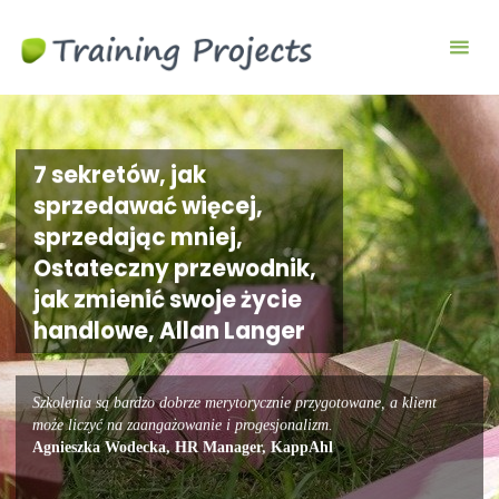
Wyjazdy
integracyjne,
szkolenia
team
building
7 sekretów, jak
sprzedawać więcej,
sprzedając mniej,
Ostateczny przewodnik,
jak zmienić swoje życie
handlowe, Allan Langer
Szkolenia są bardzo dobrze merytorycznie przygotowane, a klient
może liczyć na zaangażowanie i progesjonalizm.
Agnieszka Wodecka, HR Manager, KappAhl