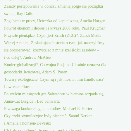
Zasady postępowania w obliczu zmieniającego się porządku
świata, Ray Dalio
Zagubieni w pracy, Ucieczka od kapitalizmu, Amelia Horgan
Powrót ekonomii depresji i kryzys 2008 roku, Paul Krugman
Przyszłe pieniądze, Czym jest Zcash (ZEC)?, Zcash Media
Więcej z mniej, Zaskakująca historia o tym, jak nauczyliśmy
się prosperować, korzystając z mniejszej ilości zasobów –
i co dalej?, Andrew McAfee
Koniec globalizacji?, Co wojna Rosji na Ukrainie oznacza dla
gospodarki światowej, Adam S. Posen
Towary ekologiczne, Czym są i jak można nimi handlować?
Lawrence Pines
Po sześciu miesiącach gra Salwadoru w bitcoina rozpada się,
Anna-Cat Brigida i Leo Schwartz
Przewaga konkurencyjna narodów, Michael E. Porter
Czy czeki stymulacyjne były błędem?, Santul Nerkar
i Amelia Thomson-DeVeaux
Globalna stabilność finansowa, Implikacje wojny