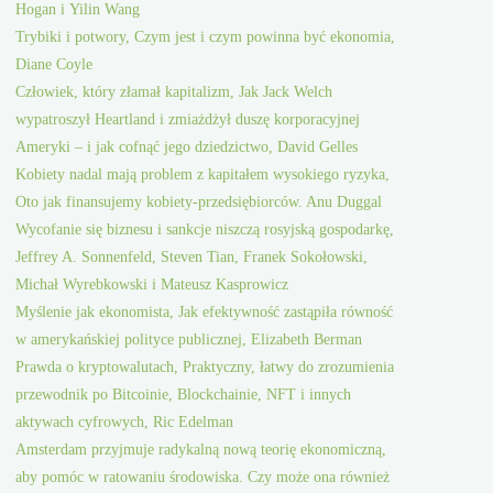
Hogan i Yilin Wang
Trybiki i potwory, Czym jest i czym powinna być ekonomia,
Diane Coyle
Człowiek, który złamał kapitalizm, Jak Jack Welch
wypatroszył Heartland i zmiażdżył duszę korporacyjnej
Ameryki – i jak cofnąć jego dziedzictwo, David Gelles
Kobiety nadal mają problem z kapitałem wysokiego ryzyka,
Oto jak finansujemy kobiety-przedsiębiorców. Anu Duggal
Wycofanie się biznesu i sankcje niszczą rosyjską gospodarkę,
Jeffrey A. Sonnenfeld, Steven Tian, Franek Sokołowski,
Michał Wyrebkowski i Mateusz Kasprowicz
Myślenie jak ekonomista, Jak efektywność zastąpiła równość
w amerykańskiej polityce publicznej, Elizabeth Berman
Prawda o kryptowalutach, Praktyczny, łatwy do zrozumienia
przewodnik po Bitcoinie, Blockchainie, NFT i innych
aktywach cyfrowych, Ric Edelman
Amsterdam przyjmuje radykalną nową teorię ekonomiczną,
aby pomóc w ratowaniu środowiska. Czy może ona również