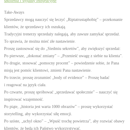
szkolenia i wyjazdy integracyjne
.
Take-Aways
Sprzedawcy mogą nauczyć się leczyć „Riptatrustaphobię” – przekonanie
klientów, że sprzedawcy ich oszukają.
Tradycyjni trenerzy sprzedaży nalegają, aby zawsze zamykać sprzedaż.
To sprawia, że można mieć złe nastawienie.
Proszę zastosować się do „Siedmiu sekretów”, aby zwiększyć sprzedaż:
Po pierwsze, „dokonać zmiany” – „Przenieść uwagę z siebie na klienta”.
Po drugie, stosować „pomocny procent” – powiedzenie sobie, że Pana
misją jest pomóc klientowi, zmieni Pana nastawienie.
Po trzecie, proszę zrozumieć „body of evidence” – Proszę badać
i reagować na język ciała.
Po czwarte, proszę spróbować „sprzedawać społecznie” – nauczyć się
inspirować wzajemność.
Po piąte, „historia jest warta 1000 obrazów” – proszę wykorzystać
storytelling, aby wykorzystać siłę emocji.
Po szóste, „uchyl okno” – „Wpuść trochę powietrza”, aby rozwiać obawy
klientów, że będą ich Państwo wykorzystywać.