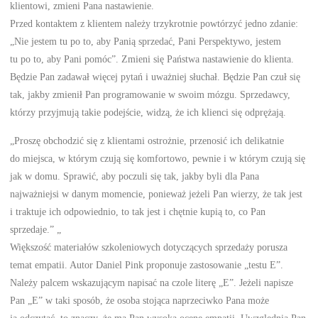
klientowi, zmieni Pana nastawienie.
Przed kontaktem z klientem należy trzykrotnie powtórzyć jedno zdanie:
„Nie jestem tu po to, aby Panią sprzedać, Pani Perspektywo, jestem
tu po to, aby Pani pomóc”. Zmieni się Państwa nastawienie do klienta.
Będzie Pan zadawał więcej pytań i uważniej słuchał. Będzie Pan czuł się
tak, jakby zmienił Pan programowanie w swoim mózgu. Sprzedawcy,
którzy przyjmują takie podejście, widzą, że ich klienci się odprężają.
„Proszę obchodzić się z klientami ostrożnie, przenosić ich delikatnie
do miejsca, w którym czują się komfortowo, pewnie i w którym czują się
jak w domu. Sprawić, aby poczuli się tak, jakby byli dla Pana
najważniejsi w danym momencie, ponieważ jeżeli Pan wierzy, że tak jest
i traktuje ich odpowiednio, to tak jest i chętnie kupią to, co Pan
sprzedaje.” „
Większość materiałów szkoleniowych dotyczących sprzedaży porusza
temat empatii. Autor Daniel Pink proponuje zastosowanie „testu E”.
Należy palcem wskazującym napisać na czole literę „E”. Jeżeli napisze
Pan „E” w taki sposób, że osoba stojąca naprzeciwko Pana może
ją odczytać, to znaczy, że ma Pan wysoką ocenę empatii. Uwzględnia Pan