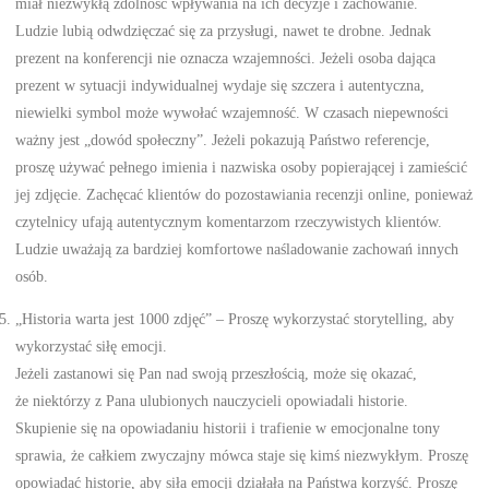
miał niezwykłą zdolność wpływania na ich decyzje i zachowanie.
Ludzie lubią odwdzięczać się za przysługi, nawet te drobne. Jednak
prezent na konferencji nie oznacza wzajemności. Jeżeli osoba dająca
prezent w sytuacji indywidualnej wydaje się szczera i autentyczna,
niewielki symbol może wywołać wzajemność. W czasach niepewności
ważny jest „dowód społeczny”. Jeżeli pokazują Państwo referencje,
proszę używać pełnego imienia i nazwiska osoby popierającej i zamieścić
jej zdjęcie. Zachęcać klientów do pozostawiania recenzji online, ponieważ
czytelnicy ufają autentycznym komentarzom rzeczywistych klientów.
Ludzie uważają za bardziej komfortowe naśladowanie zachowań innych
osób.
„Historia warta jest 1000 zdjęć” – Proszę wykorzystać storytelling, aby
wykorzystać siłę emocji.
Jeżeli zastanowi się Pan nad swoją przeszłością, może się okazać,
że niektórzy z Pana ulubionych nauczycieli opowiadali historie.
Skupienie się na opowiadaniu historii i trafienie w emocjonalne tony
sprawia, że całkiem zwyczajny mówca staje się kimś niezwykłym. Proszę
opowiadać historie, aby siła emocji działała na Państwa korzyść. Proszę