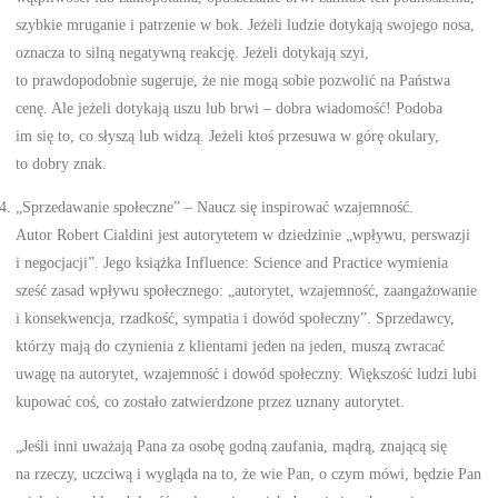
szybkie mruganie i patrzenie w bok. Jeżeli ludzie dotykają swojego nosa,
oznacza to silną negatywną reakcję. Jeżeli dotykają szyi,
to prawdopodobnie sugeruje, że nie mogą sobie pozwolić na Państwa
cenę. Ale jeżeli dotykają uszu lub brwi – dobra wiadomość! Podoba
im się to, co słyszą lub widzą. Jeżeli ktoś przesuwa w górę okulary,
to dobry znak.
„Sprzedawanie społeczne” – Naucz się inspirować wzajemność.
Autor Robert Cialdini jest autorytetem w dziedzinie „wpływu, perswazji
i negocjacji”. Jego książka Influence: Science and Practice wymienia
sześć zasad wpływu społecznego: „autorytet, wzajemność, zaangażowanie
i konsekwencja, rzadkość, sympatia i dowód społeczny”. Sprzedawcy,
którzy mają do czynienia z klientami jeden na jeden, muszą zwracać
uwagę na autorytet, wzajemność i dowód społeczny. Większość ludzi lubi
kupować coś, co zostało zatwierdzone przez uznany autorytet.
„Jeśli inni uważają Pana za osobę godną zaufania, mądrą, znającą się
na rzeczy, uczciwą i wygląda na to, że wie Pan, o czym mówi, będzie Pan