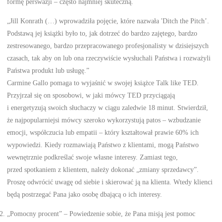
formę perswazji – często najmniej skuteczną.
„Jill Konrath (…) wprowadziła pojęcie, które nazwała 'Ditch the Pitch’.
Podstawą jej książki było to, jak dotrzeć do bardzo zajętego, bardzo
zestresowanego, bardzo przepracowanego profesjonalisty w dzisiejszych
czasach, tak aby on lub ona rzeczywiście wysłuchali Państwa i rozważyli
Państwa produkt lub usługę.”
Carmine Gallo pomaga to wyjaśnić w swojej książce Talk like TED.
Przyjrzał się on sposobowi, w jaki mówcy TED przyciągają
i energetyzują swoich słuchaczy w ciągu zaledwie 18 minut. Stwierdził,
że najpopularniejsi mówcy szeroko wykorzystują patos – wzbudzanie
emocji, współczucia lub empatii – który kształtował prawie 60% ich
wypowiedzi. Kiedy rozmawiają Państwo z klientami, mogą Państwo
wewnętrznie podkreślać swoje własne interesy. Zamiast tego,
przed spotkaniem z klientem, należy dokonać „zmiany sprzedawcy”.
Proszę odwrócić uwagę od siebie i skierować ją na klienta. Wtedy klienci
będą postrzegać Pana jako osobę dbającą o ich interesy.
„Pomocny procent” – Powiedzenie sobie, że Pana misją jest pomoc