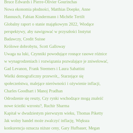
Bruce Edwards i Pierre-Olivier Gourinchas
Nowa ekonomia płodności, Matthias Doepke, Anne
Hannusch, Fabian Kindermann i Michèle Tertilt
Globalny raport o stanie majątkowym 2022, Wiodące
perspektywy, aby nawigować w przyszłości Instytut
Badawczy, Credit Suisse
Królowe dobrobytu, Scott Galloway
Uwaga na luki, Czynniki powodujące rosnące rasowe różnice
w wynagrodzeniach i rozwiązania pozwalające je zniwelować,
Gad Levanon, Frank Steemers i Laura Sabattini
Wielki demograficzny przewrót,, Starzejące się
społeczeństwa, malejące nierówności i ożywienie inflacji,
Charles Goodhart i Manoj Pradhan
Odrodzenie się reszty, Czy rynki wschodzące mogą znaleźć
nowe ścieżki wzrostu?, Ruchir Sharma
Kapitał w dwudziestym pierwszym wieku, Thomas Piketty
Jak wolny handel może zwalczyć inflację, Większa
konkurencja oznacza niższe ceny, Gary Hufbauer, Megan