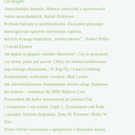
CB Insights
Amerykańskie dynastie, Historia założycieli i wpływowych
rodzin amerykańskich, Rachel Dickinson
Problem bailoutu w neoliberalizmie, Ekonomia głównego
nurtu ignoruje ogromne interwencje rządowe,
których wymaga kapitalizm „wolnorynkowy”., Robert Pollin
i Gerald Epstein
Jak będzie wyglądało chińskie Metaverse?, Czy to przyszłość,
czy moda, jedno jest pewne: Chiny nie ominą kształtowania
tego nowego ekosystemu., Yi Jing Fly i Laura Grünberg
Kryptowaluty, rozliczenia i kredyty, Matt Levine
Jak zdecentralizowane finansowanie zmieni usługi finansowe
dla biznesu – zwłaszcza dla MŚP, Rebecca Liao
Przewodnik dla kadry kierowniczej po polityce Fed
i związanym z nią ryzyku: Część 1, Zrozumienie roli Fedu
i narzędzi, którymi dysponuje, Dana M. Peterson i Hollis W.
Hart
Pierre-Olivier Gourinchas o geopolityce i dominacji dolara,