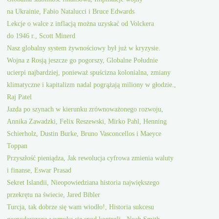
na Ukrainie, Fabio Natalucci i Bruce Edwards
Lekcje o walce z inflacją można uzyskać od Volckera
do 1946 r., Scott Minerd
Nasz globalny system żywnościowy był już w kryzysie.
Wojna z Rosją jeszcze go pogorszy, Globalne Południe
ucierpi najbardziej, ponieważ spuścizna kolonialna, zmiany
klimatyczne i kapitalizm nadal pogrążają miliony w głodzie.,
Raj Patel
Jazda po szynach w kierunku zrównoważonego rozwoju,
Annika Zawadzki, Felix Reszewski, Mirko Pahl, Henning
Schierholz, Dustin Burke, Bruno Vasconcellos i Maeyce
Toppan
Przyszłość pieniądza, Jak rewolucja cyfrowa zmienia waluty
i finanse, Eswar Prasad
Sekret Islandii, Nieopowiedziana historia największego
przekrętu na świecie, Jared Bibler
Turcja, tak dobrze się wam wiodło!, Historia sukcesu
gospodarczego wymyka się spod kontroli., Noah Smith