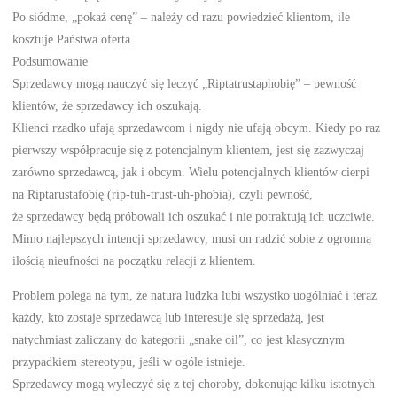
Po siódme, „pokaż cenę” – należy od razu powiedzieć klientom, ile
kosztuje Państwa oferta.
Podsumowanie
Sprzedawcy mogą nauczyć się leczyć „Riptatrustaphobię” – pewność
klientów, że sprzedawcy ich oszukają.
Klienci rzadko ufają sprzedawcom i nigdy nie ufają obcym. Kiedy po raz
pierwszy współpracuje się z potencjalnym klientem, jest się zazwyczaj
zarówno sprzedawcą, jak i obcym. Wielu potencjalnych klientów cierpi
na Riptarustafobię (rip-tuh-trust-uh-phobia), czyli pewność,
że sprzedawcy będą próbowali ich oszukać i nie potraktują ich uczciwie.
Mimo najlepszych intencji sprzedawcy, musi on radzić sobie z ogromną
ilością nieufności na początku relacji z klientem.
Problem polega na tym, że natura ludzka lubi wszystko uogólniać i teraz
każdy, kto zostaje sprzedawcą lub interesuje się sprzedażą, jest
natychmiast zaliczany do kategorii „snake oil”, co jest klasycznym
przypadkiem stereotypu, jeśli w ogóle istnieje.
Sprzedawcy mogą wyleczyć się z tej choroby, dokonując kilku istotnych