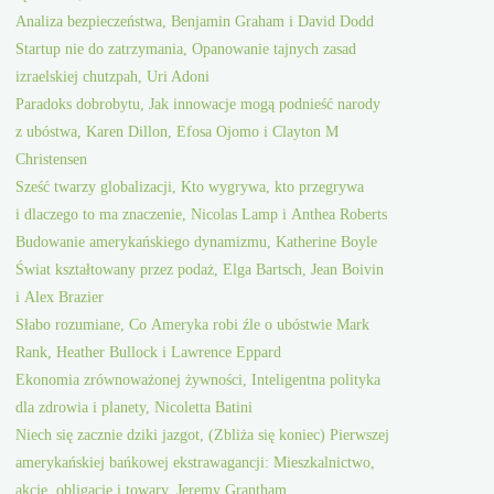
Analiza bezpieczeństwa, Benjamin Graham i David Dodd
Startup nie do zatrzymania, Opanowanie tajnych zasad
izraelskiej chutzpah, Uri Adoni
Paradoks dobrobytu, Jak innowacje mogą podnieść narody
z ubóstwa, Karen Dillon, Efosa Ojomo i Clayton M
Christensen
Sześć twarzy globalizacji, Kto wygrywa, kto przegrywa
i dlaczego to ma znaczenie, Nicolas Lamp i Anthea Roberts
Budowanie amerykańskiego dynamizmu, Katherine Boyle
Świat kształtowany przez podaż, Elga Bartsch, Jean Boivin
i Alex Brazier
Słabo rozumiane, Co Ameryka robi źle o ubóstwie Mark
Rank, Heather Bullock i Lawrence Eppard
Ekonomia zrównoważonej żywności, Inteligentna polityka
dla zdrowia i planety, Nicoletta Batini
Niech się zacznie dziki jazgot, (Zbliża się koniec) Pierwszej
amerykańskiej bańkowej ekstrawagancji: Mieszkalnictwo,
akcje, obligacje i towary, Jeremy Grantham