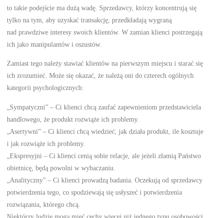
to takie podejście ma dużą wadę. Sprzedawcy, którzy koncentrują się
tylko na tym, aby uzyskać transakcję, przedkładają wygraną
nad prawdziwe interesy swoich klientów. W zamian klienci postrzegają
ich jako manipulantów i oszustów.
Zamiast tego należy stawiać klientów na pierwszym miejscu i starać się
ich zrozumieć. Może się okazać, że należą oni do czterech ogólnych
kategorii psychologicznych:
„Sympatyczni” – Ci klienci chcą zaufać zapewnieniom przedstawiciela
handlowego, że produkt rozwiąże ich problemy.
„Asertywni” – Ci klienci chcą wiedzieć, jak działa produkt, ile kosztuje
i jak rozwiąże ich problemy.
„Ekspresyjni – Ci klienci cenią sobie relacje, ale jeżeli złamią Państwo
obietnicę, będą powolni w wybaczaniu.
„Analityczny” – Ci klienci prowadzą badania. Oczekują od sprzedawcy
potwierdzenia tego, co spodziewają się usłyszeć i potwierdzenia
rozwiązania, którego chcą.
Niektórzy ludzie mogą mieć cechy więcej niż jednego typu osobowości,