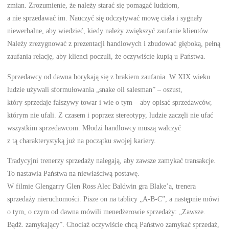
zmian. Zrozumienie, że należy starać się pomagać ludziom,
a nie sprzedawać im. Nauczyć się odczytywać mowę ciała i sygnały
niewerbalne, aby wiedzieć, kiedy należy zwiększyć zaufanie klientów.
Należy zrezygnować z prezentacji handlowych i zbudować głęboką, pełną
zaufania relację, aby klienci poczuli, że oczywiście kupią u Państwa.
Sprzedawcy od dawna borykają się z brakiem zaufania. W XIX wieku
ludzie używali sformułowania „snake oil salesman” – oszust,
który sprzedaje fałszywy towar i wie o tym – aby opisać sprzedawców,
którym nie ufali. Z czasem i poprzez stereotypy, ludzie zaczęli nie ufać
wszystkim sprzedawcom. Młodzi handlowcy muszą walczyć
z tą charakterystyką już na początku swojej kariery.
Tradycyjni trenerzy sprzedaży nalegają, aby zawsze zamykać transakcje.
To nastawia Państwa na niewłaściwą postawę.
W filmie Glengarry Glen Ross Alec Baldwin gra Blake’a, trenera
sprzedaży nieruchomości. Pisze on na tablicy „A-B-C”, a następnie mówi
o tym, o czym od dawna mówili menedżerowie sprzedaży: „Zawsze.
Bądź. zamykający”. Chociaż oczywiście chcą Państwo zamykać sprzedaż,