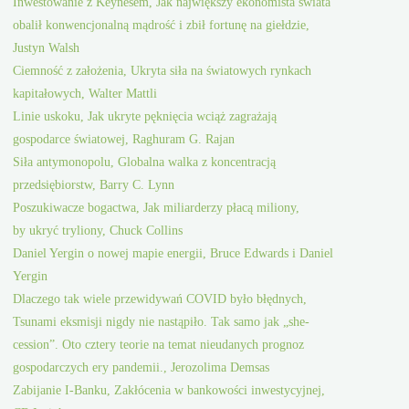
Inwestowanie z Keynesem, Jak największy ekonomista świata
obalił konwencjonalną mądrość i zbił fortunę na giełdzie,
Justyn Walsh
Ciemność z założenia, Ukryta siła na światowych rynkach
kapitałowych, Walter Mattli
Linie uskoku, Jak ukryte pęknięcia wciąż zagrażają
gospodarce światowej, Raghuram G. Rajan
Siła antymonopolu, Globalna walka z koncentracją
przedsiębiorstw, Barry C. Lynn
Poszukiwacze bogactwa, Jak miliarderzy płacą miliony,
by ukryć tryliony, Chuck Collins
Daniel Yergin o nowej mapie energii, Bruce Edwards i Daniel
Yergin
Dlaczego tak wiele przewidywań COVID było błędnych,
Tsunami eksmisji nigdy nie nastąpiło. Tak samo jak „she-
cession”. Oto cztery teorie na temat nieudanych prognoz
gospodarczych ery pandemii., Jerozolima Demsas
Zabijanie I-Banku, Zakłócenia w bankowości inwestycyjnej,