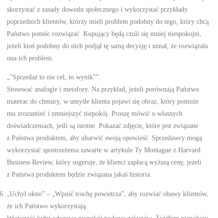
skorzystać z zasady dowodu społecznego i wykorzystać przykłady
poprzednich klientów, którzy mieli problem podobny do tego, który chcą
Państwo pomóc rozwiązać. Kupujący będą czuli się mniej niespokojni,
jeżeli ktoś podobny do nich podjął tę samą decyzję i uznał, że rozwiązała
ona ich problem.
„”Sprzedaż to nie cel, to wynik””.
Stosować analogie i metafory. Na przykład, jeżeli porównają Państwo
materac do chmury, w umyśle klienta pojawi się obraz, który pomoże
mu zrozumieć i zmniejszyć niepokój. Proszę mówić o własnych
doświadczeniach, jeśli są istotne. Pokazać zdjęcie, które jest związane
z Państwa produktem, aby ubarwić swoją opowieść. Sprzedawcy mogą
wykorzystać spostrzeżenia zawarte w artykule Ty Montague z Harvard
Business Review, który sugeruje, że klienci zapłacą wyższą cenę, jeżeli
z Państwa produktem będzie związana jakaś historia.
„Uchyl okno” – „Wpuść trochę powietrza”, aby rozwiać obawy klientów,
że ich Państwo wykorzystają.
Większość ludzi odczuwa niepokój podczas zakupów. Źródłem niepokoju