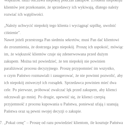
klientów jest przekonanie, że sprzedawcy ich wykiwają, dlatego należy
rozwiać ich wątpliwości.
„Należy uchwycić niepokój tego klienta i wyciągnąć szpilkę, uwolnić
ciśnienie”.
Nawet jeżeli przestrzega Pan siedmiu sekretów, musi Pan dać klientowi
do zrozumienia, że dostrzega jego niepokój. Proszę ich uspokoić, mówiąc
im, że większość klientów czuje się zdenerwowana przed dużym
zakupem. Można też powiedzieć, że ten niepokój nie powinien
paraliżować procesu decyzyjnego. Proszę przypomnieć im wszystko,
o czym Państwo rozmawiali i zasugerować, że nie powinni pozwolić, aby
ich niepokój zniweczył ich rozsądek. Sprzedawca powinien mieć dwa
cele. Po pierwsze, próbować zwalczać lęk przed zakupem, aby klienci
odczuwali go mniej. Po drugie, upewnić się, że klienci czerpią
przyjemność z procesu kupowania u Państwa, ponieważ ufają i szanują
Państwa oraz są pewni swojej decyzji o zakupie.
„Pokaż cenę” – Proszę od razu powiedzieć klientom, ile kosztuje Państwa