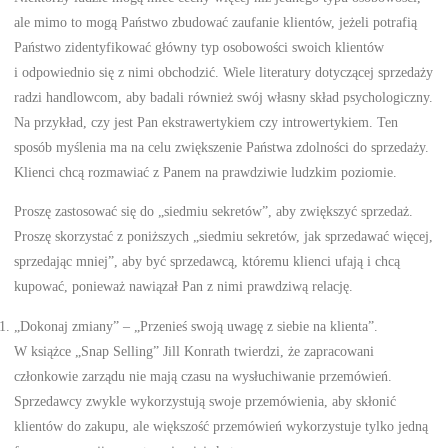
ale mimo to mogą Państwo zbudować zaufanie klientów, jeżeli potrafią
Państwo zidentyfikować główny typ osobowości swoich klientów
i odpowiednio się z nimi obchodzić. Wiele literatury dotyczącej sprzedaży
radzi handlowcom, aby badali również swój własny skład psychologiczny.
Na przykład, czy jest Pan ekstrawertykiem czy introwertykiem. Ten
sposób myślenia ma na celu zwiększenie Państwa zdolności do sprzedaży.
Klienci chcą rozmawiać z Panem na prawdziwie ludzkim poziomie.
Proszę zastosować się do „siedmiu sekretów”, aby zwiększyć sprzedaż.
Proszę skorzystać z poniższych „siedmiu sekretów, jak sprzedawać więcej,
sprzedając mniej”, aby być sprzedawcą, któremu klienci ufają i chcą
kupować, ponieważ nawiązał Pan z nimi prawdziwą relację.
„Dokonaj zmiany” – „Przenieś swoją uwagę z siebie na klienta”.
W książce „Snap Selling” Jill Konrath twierdzi, że zapracowani
członkowie zarządu nie mają czasu na wysłuchiwanie przemówień.
Sprzedawcy zwykle wykorzystują swoje przemówienia, aby skłonić
klientów do zakupu, ale większość przemówień wykorzystuje tylko jedną