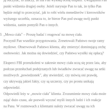
punkt widzenia drugiej osoby. Jeżeli narysuje Pan to tak, że tylko Pan
będzie mógł to przeczytać, jak to robi wielu menedżerów i kierowników
wyższego szczebla, oznacza to, że bierze Pan pod uwagę swój punkt
widzenia, zanim pomyśli Pan o innych.
„Mowa ciała” – Proszę badać i reagować na mowę ciała.
Poczynił Pan wszelkie przygotowania. Zresetowali Państwo swoje ramy
myślowe. Obserwowali Państwo klienta, aby zmierzyć dominującą cechę
osobowości. Jak można się dowiedzieć, czy Państwa wysiłki się opłacą?
Eksperci FBI przeszkoleni w zakresie mowy ciała uczą się przez lata, aby
podczas przesłuchań podejrzanych lub świadków zwracać uwagę na setki
możliwych „powiedzonek”, aby stwierdzić, czy mówią oni prawdę,
czy ukrywają jakieś fakty, czy są szczerzy, czy po prostu unikają
odpowiedzi.
Odpowiedź leży w „mowie ciała” klienta. Zrozumienie mowy ciała może
zająć dużo czasu, ale pozwoli wyczuć myśli innych ludzi i ich reakcje
na Pana. W rozmowach z klientami należy zwracać uwagę na ich