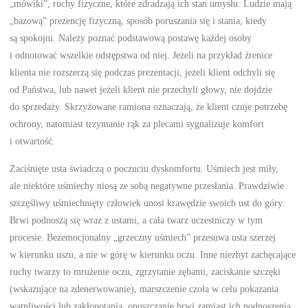
„mówiki”, ruchy fizyczne, które zdradzają ich stan umysłu. Ludzie mają
„bazową” prezencję fizyczną, sposób poruszania się i stania, kiedy
są spokojni. Należy poznać podstawową postawę każdej osoby
i odnotować wszelkie odstępstwa od niej. Jeżeli na przykład źrenice
klienta nie rozszerzą się podczas prezentacji, jeżeli klient odchyli się
od Państwa, lub nawet jeżeli klient nie przechyli głowy, nie dojdzie
do sprzedaży. Skrzyżowane ramiona oznaczają, że klient czuje potrzebę
ochrony, natomiast trzymanie rąk za plecami sygnalizuje komfort
i otwartość.
Zaciśnięte usta świadczą o poczuciu dyskomfortu. Uśmiech jest miły,
ale niektóre uśmiechy niosą ze sobą negatywne przesłania. Prawdziwie
szczęśliwy uśmiechnięty człowiek unosi krawędzie swoich ust do góry.
Brwi podnoszą się wraz z ustami, a cała twarz uczestniczy w tym
procesie. Bezemocjonalny „grzeczny uśmiech” przesuwa usta szerzej
w kierunku uszu, a nie w górę w kierunku oczu. Inne niezbyt zachęcające
ruchy twarzy to mrużenie oczu, zgrzytanie zębami, zaciskanie szczęki
(wskazujące na zdenerwowanie), marszczenie czoła w celu pokazania
wątpliwości lub zakłopotania, opuszczanie brwi zamiast ich podnoszenia,