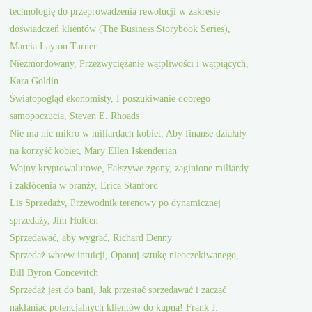
technologię do przeprowadzenia rewolucji w zakresie
doświadczeń klientów (The Business Storybook Series),
Marcia Layton Turner
Niezmordowany, Przezwyciężanie wątpliwości i wątpiących,
Kara Goldin
Światopogląd ekonomisty, I poszukiwanie dobrego
samopoczucia, Steven E. Rhoads
Nie ma nic mikro w miliardach kobiet, Aby finanse działały
na korzyść kobiet, Mary Ellen Iskenderian
Wojny kryptowalutowe, Fałszywe zgony, zaginione miliardy
i zakłócenia w branży, Erica Stanford
Lis Sprzedaży, Przewodnik terenowy po dynamicznej
sprzedaży, Jim Holden
Sprzedawać, aby wygrać, Richard Denny
Sprzedaż wbrew intuicji, Opanuj sztukę nieoczekiwanego,
Bill Byron Concevitch
Sprzedaż jest do bani, Jak przestać sprzedawać i zacząć
nakłaniać potencjalnych klientów do kupna! Frank J.