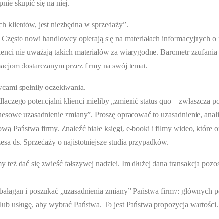
ie skupić się na niej.
h klientów, jest niezbędna w sprzedaży”.
Często nowi handlowcy opierają się na materiałach informacyjnych o f
lienci nie uważają takich materiałów za wiarygodne. Barometr zaufani
acjom dostarczanym przez firmy na swój temat.
wcami spełniły oczekiwania.
laczego potencjalni klienci mieliby „zmienić status quo – zwłaszcza po
nesowe uzasadnienie zmiany”. Proszę opracować to uzasadnienie, anali
ową Państwa firmy. Znaleźć białe księgi, e-booki i filmy wideo, które 
sa ds. Sprzedaży o najistotniejsze studia przypadków.
 też dać się zwieść fałszywej nadziei. Im dłużej dana transakcja pozos
ny bałagan i poszukać „uzasadnienia zmiany” Państwa firmy: głównych 
lub usługę, aby wybrać Państwa. To jest Państwa propozycja wartości.