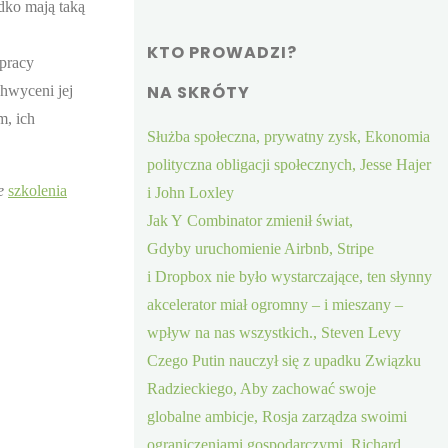
adko mają taką
KTO PROWADZI?
 pracy
NA SKRÓTY
chwyceni jej
m, ich
Służba społeczna, prywatny zysk, Ekonomia
polityczna obligacji społecznych, Jesse Hajer
e
szkolenia
i John Loxley
Jak Y Combinator zmienił świat,
Gdyby uruchomienie Airbnb, Stripe
i Dropbox nie było wystarczające, ten słynny
akcelerator miał ogromny – i mieszany –
wpływ na nas wszystkich., Steven Levy
Czego Putin nauczył się z upadku Związku
Radzieckiego, Aby zachować swoje
globalne ambicje, Rosja zarządza swoimi
ograniczeniami gospodarczymi, Richard