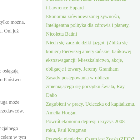
i Lawrence Eppard
Ekonomia zrównoważonej żywności,
 tylko można,
Inteligentna polityka dla zdrowia i planety,
a. Oni już
Nicoletta Batini
Niech się zacznie dziki jazgot, (Zbliża się
koniec) Pierwszej amerykańskiej bańkowej
ekstrawagancji: Mieszkalnictwo, akcje,
obligacje i towary, Jeremy Grantham
 osiągają
Zasady postępowania w obliczu
 co Państwo
zmieniającego się porządku świata, Ray
Dalio
sługa może
Zagubieni w pracy, Ucieczka od kapitalizmu,
sprzedawców.
Amelia Horgan
Powrót ekonomii depresji i kryzys 2008
ncjalnego
roku, Paul Krugman
m celem w tym
Przyszłe pieniądze, Czym jest Zcash (ZEC)?,