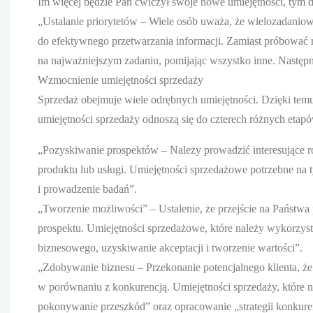
Im więcej będzie Pan ćwiczył swoje nowe umiejętności, tym d
„Ustalanie priorytetów – Wiele osób uważa, że wielozadanio
do efektywnego przetwarzania informacji. Zamiast próbować rob
na najważniejszym zadaniu, pomijając wszystko inne. Następni
Wzmocnienie umiejętności sprzedaży
Sprzedaż obejmuje wiele odrębnych umiejętności. Dzięki temu
umiejętności sprzedaży odnoszą się do czterech różnych etap
„Pozyskiwanie prospektów – Należy prowadzić interesujące 
produktu lub usługi. Umiejętności sprzedażowe potrzebne na
i prowadzenie badań”.
„Tworzenie możliwości” – Ustalenie, że przejście na Państwa
prospektu. Umiejętności sprzedażowe, które należy wykorzys
biznesowego, uzyskiwanie akceptacji i tworzenie wartości”.
„Zdobywanie biznesu – Przekonanie potencjalnego klienta, że
w porównaniu z konkurencją. Umiejętności sprzedaży, które n
pokonywanie przeszkód” oraz opracowanie „strategii konkure