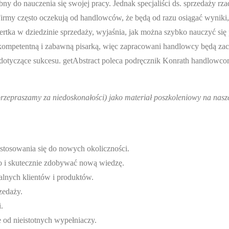
ny do nauczenia się swojej pracy. Jednak specjaliści ds. sprzedaży rz
Firmy często oczekują od handlowców, że będą od razu osiągać wyniki,
spertka w dziedzinie sprzedaży, wyjaśnia, jak można szybko nauczyć się
st kompetentną i zabawną pisarką, więc zapracowani handlowcy będą za
y dotyczące sukcesu. getAbstract poleca podręcznik Konrath handlowco
przepraszamy za niedoskonałości) jako materiał poszkoleniowy na nasz
ostosowania się do nowych okoliczności.
ko i skutecznie zdobywać nową wiedzę.
alnych klientów i produktów.
zedaży.
.
od nieistotnych wypełniaczy.