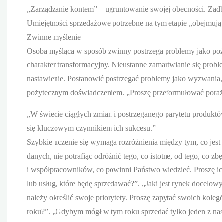
„Zarządzanie kontem” – ugruntowanie swojej obecności. Zadb
Umiejętności sprzedażowe potrzebne na tym etapie „obejmują
Zwinne myślenie
Osoba myśląca w sposób zwinny postrzega problemy jako po
charakter transformacyjny. Nieustanne zamartwianie się prob
nastawienie. Postanowić postrzegać problemy jako wyzwania, 
pożytecznym doświadczeniem. „Proszę przeformułować porażkę
„W świecie ciągłych zmian i postrzeganego parytetu produktó
się kluczowym czynnikiem ich sukcesu.”
Szybkie uczenie się wymaga rozróżnienia między tym, co jest 
danych, nie potrafiąc odróżnić tego, co istotne, od tego, co 
i współpracowników, co powinni Państwo wiedzieć. Proszę i
lub usług, które będę sprzedawać?”. „Jaki jest rynek docelo
należy określić swoje priorytety. Proszę zapytać swoich kole
roku?”. „Gdybym mógł w tym roku sprzedać tylko jeden z nasz