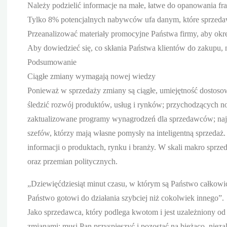
Należy podzielić informacje na małe, łatwe do opanowania fra
Tylko 8% potencjalnych nabywców ufa danym, które sprzedaw
Przeanalizować materiały promocyjne Państwa firmy, aby okreś
Aby dowiedzieć się, co skłania Państwa klientów do zakupu, n
Podsumowanie
Ciągłe zmiany wymagają nowej wiedzy
Ponieważ w sprzedaży zmiany są ciągłe, umiejętność dostosow
śledzić rozwój produktów, usług i rynków; przychodzących no
zaktualizowane programy wynagrodzeń dla sprzedawców; najn
szefów, którzy mają własne pomysły na inteligentną sprzeda
informacji o produktach, rynku i branży. W skali makro sprz
oraz przemian politycznych.
„Dziewięćdziesiąt minut czasu, w którym są Państwo całkowic
Państwo gotowi do działania szybciej niż cokolwiek innego”.
Jako sprzedawca, który podlega kwotom i jest uzależniony od
zmianami: musi Pan przyspieszyć i pozostać na bieżąco, nieza