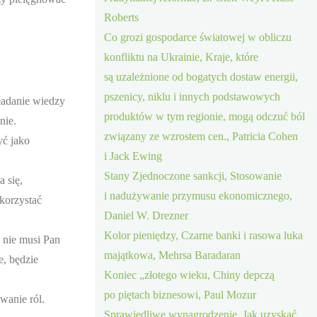
Roberts
Co grozi gospodarce światowej w obliczu
konfliktu na Ukrainie, Kraje, które
są uzależnione od bogatych dostaw energii,
pszenicy, niklu i innych podstawowych
ładanie wiedzy
produktów w tym regionie, mogą odczuć ból
nie.
związany ze wzrostem cen., Patricia Cohen
yć jako
i Jack Ewing
Stany Zjednoczone sankcji, Stosowanie
 się,
i nadużywanie przymusu ekonomicznego,
ykorzystać
Daniel W. Drezner
Kolor pieniędzy, Czarne banki i rasowa luka
 nie musi Pan
majątkowa, Mehrsa Baradaran
e, będzie
Koniec „złotego wieku, Chiny depczą
po piętach biznesowi, Paul Mozur
wanie ról.
Sprawiedliwe wynagrodzenie, Jak uzyskać