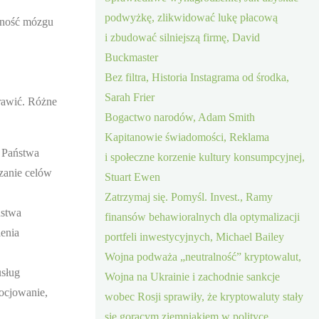
podwyżkę, zlikwidować lukę płacową
olność mózgu
i zbudować silniejszą firmę, David
Buckmaster
Bez filtra, Historia Instagrama od środka,
Sarah Frier
prawić. Różne
Bogactwo narodów, Adam Smith
Kapitanowie świadomości, Reklama
o Państwa
i społeczne korzenie kultury konsumpcyjnej,
zanie celów
Stuart Ewen
Zatrzymaj się. Pomyśl. Invest., Ramy
ństwa
finansów behawioralnych dla optymalizacji
ienia
portfeli inwestycyjnych, Michael Bailey
Wojna podważa „neutralność” kryptowalut,
usług
Wojna na Ukrainie i zachodnie sankcje
gocjowanie,
wobec Rosji sprawiły, że kryptowaluty stały
się gorącym ziemniakiem w polityce