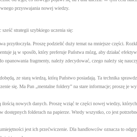
tywnego przyswajania nowej wiedzy.
ześć strategii szybkiego uczenia się:
 przytłoczyła. Proszę podzielić duży temat na mniejsze części. Rozk
entuje ją w sposób, który preferuje Państwa mózg, aby działać efektyw
do opanowania fragmenty, należy zdecydować, czego należy się naucz
będą, ze starą wiedzą, którą Państwo posiadają. Ta technika sprawdza
zenie się. Ma Pan „mentalne foldery” na stare informacje; proszę je w
ilością nowych danych. Proszę wziąć te części nowej wiedzy, których
 w dostępnych folderach na papierze. Wtedy wszystko, co jest potrzebn
iejętności jest ich przećwiczenie. Dla handlowców oznacza to odgry