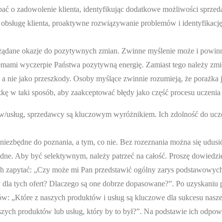
ać o zadowolenie klienta, identyfikując dodatkowe możliwości sprzed
 obsługę klienta, proaktywne rozwiązywanie problemów i identyfikacj
żądane okazje do pozytywnych zmian. Zwinne myślenie może i powin
lemami wyczerpie Państwa pozytywną energię. Zamiast tego należy zmi
a nie jako przeszkody. Osoby myślące zwinnie rozumieją, że porażka j
 w taki sposób, aby zaakceptować błędy jako część procesu uczenia 
w/usług, sprzedawcy są kluczowym wyróżnikiem. Ich zdolność do uczen
niezbędne do poznania, a tym, co nie. Bez rozeznania można się udusi
zbędne. Aby być selektywnym, należy patrzeć na całość. Proszę dowiedzie
ch zapytać: „Czy może mi Pan przedstawić ogólny zarys podstawowy
wy dla tych ofert? Dlaczego są one dobrze dopasowane?”. Po uzyskaniu 
gów: „Które z naszych produktów i usług są kluczowe dla sukcesu nasz
ych produktów lub usług, który by to był?”. Na podstawie ich odpowi