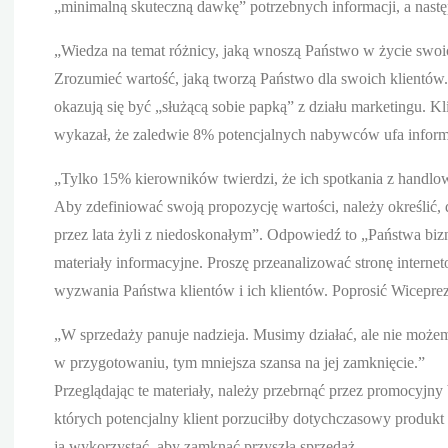
„minimalną skuteczną dawkę” potrzebnych informacji, a następn
„Wiedza na temat różnicy, jaką wnoszą Państwo w życie swoic
Zrozumieć wartość, jaką tworzą Państwo dla swoich klientów. 
okazują się być „służącą sobie papką” z działu marketingu. K
wykazał, że zaledwie 8% potencjalnych nabywców ufa inform
„Tylko 15% kierowników twierdzi, że ich spotkania z handlo
Aby zdefiniować swoją propozycję wartości, należy określić, d
przez lata żyli z niedoskonałym”. Odpowiedź to „Państwa biz
materiały informacyjne. Proszę przeanalizować stronę internet
wyzwania Państwa klientów i ich klientów. Poprosić Wicepreze
„W sprzedaży panuje nadzieja. Musimy działać, ale nie możemy
w przygotowaniu, tym mniejsza szansa na jej zamknięcie.”
Przeglądając te materiały, należy przebrnąć przez promocyj
których potencjalny klient porzuciłby dotychczasowy produkt 
ją wykorzystać, aby zamknąć przyszłą sprzedaż.