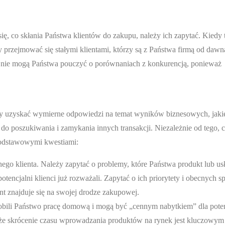
ię, co skłania Państwa klientów do zakupu, należy ich zapytać. Kiedy
przejmować się stałymi klientami, którzy są z Państwa firmą od dawn
ięc nie mogą Państwa pouczyć o porównaniach z konkurencją, ponieważ
aby uzyskać wymierne odpowiedzi na temat wyników biznesowych, jakie
 do poszukiwania i zamykania innych transakcji. Niezależnie od tego,
podstawowymi kwestiami:
ego klienta. Należy zapytać o problemy, które Państwa produkt lub u
otencjalni klienci już rozważali. Zapytać o ich priorytety i obecnych 
nt znajduje się na swojej drodze zakupowej.
robili Państwo pracę domową i mogą być „cennym nabytkiem” dla pote
, że skrócenie czasu wprowadzania produktów na rynek jest kluczowy