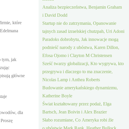
Analiza bezpieczeństwa, Benjamin Graham
i David Dodd
irmie, które
Startup nie do zatrzymania, Opanowanie
a Edelmana
tajnych zasad izraelskiej chutzpah, Uri Adoni
Paradoks dobrobytu, Jak innowacje mogą
podnieść narody z ubóstwa, Karen Dillon,
Efosa Ojomo i Clayton M Christensen
 tym, jak
Sześć twarzy globalizacji, Kto wygrywa, kto
zując
przegrywa i dlaczego to ma znaczenie,
opisują główne
Nicolas Lamp i Anthea Roberts
Budowanie amerykańskiego dynamizmu,
Katherine Boyle
taje
Świat kształtowany przez podaż, Elga
Bartsch, Jean Boivin i Alex Brazier
powodów, dla
Słabo rozumiane, Co Ameryka robi źle
 Proszę
o ubóstwie Mark Rank, Heather Bullock