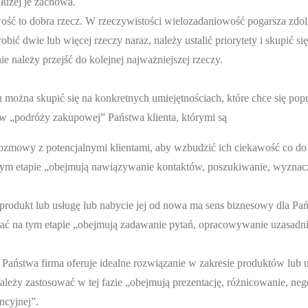
łużej je zachowa.
wość to dobra rzecz. W rzeczywistości wielozadaniowość pogarsza zd
ić dwie lub więcej rzeczy naraz, należy ustalić priorytety i skupić się
e należy przejść do kolejnej najważniejszej rzeczy.
 można skupić się na konkretnych umiejętnościach, które chce się po
ów „podróży zakupowej” Państwa klienta, którymi są
rozmowy z potencjalnymi klientami, aby wzbudzić ich ciekawość co d
 tym etapie „obejmują nawiązywanie kontaktów, poszukiwanie, wyznac
 produkt lub usługę lub nabycie jej od nowa ma sens biznesowy dla Pa
tać na tym etapie „obejmują zadawanie pytań, opracowywanie uzasadn
 Państwa firma oferuje idealne rozwiązanie w zakresie produktów lub 
ależy zastosować w tej fazie „obejmują prezentację, różnicowanie, ne
ncyjnej”.