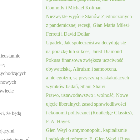
Connolly i Michael Kofman
Niezwykłe wyjście Stanów Zjednoczonych
z pandemicznej recesji, Gian Maria Milesi-
Ferretti i David Dollar
Upadek, Jak społeczeństwa decydują się
na porażkę lub sukces, Jared Diamond
ieustannie
Pokusa finansowa zwiększa uczciwość
ne;
obywatelską, Altruizm i samoocena,
rzychodzących
a nie egoizm, są przyczyną zaskakujących
e nowych
wyników badań, Shaul Shalvi
świecie
Prawo, ustawodawstwo i wolność, Nowe
ujęcie liberalnych zasad sprawiedliwości
i ekonomii politycznej (Routledge Classics),
wi, że będą
F. A. Hayek
Glen Weyl o antymonopolu, kapitalizmie
ojącymi
i radykalnej reformie, E. Glen Weyl i Russ
eży pielęgnować