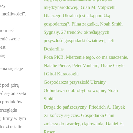
aży.
międzynarodowej., Gian M. Volpicelli
ę możliwości”.
Dlaczego Ukraina jest taką porażką
gospodarczą?, Pilna zagadka, Noah Smith
no mieć
Sygnały, 27 trendów określających
enić swoje
przyszłość gospodarki światowej, Jeff
est
Desjardins
się”.
Poza PKB, Mierzenie tego, co ma znaczenie,
Natalie Pierce, Peter Vanham, Diane Coyle
ia się staje
i Girol Karacaoglu
Gospodarcza przyszłość Ukrainy,
ć pod górą
Odbudowa i dobrobyt po wojnie, Noah
ć się od szefa
Smith
ch produktów
Droga do pańszczyzny, Friedrich A. Hayek
przeglądu
Xi kończy się czas, Gospodarka Chin
ej firmy w tym
zmierza do twardego lądowania, Daniel H.
edzi ustalić
Rosen