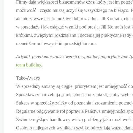
Firmy dają większości biznesmenów czas, który jest im potrzeb
możliwość i często muszą uczyć się wszystkiego na bieżąco. 
ale nie zawsze jest to możliwe lub rozsądne. Jill Konrath, ek
w sprzedaży i jak osiągać wyniki pod presją. Jill Konrath je
krótkimi, zwięzłymi rozdziałami i docenią jej praktyczne rad
menedżerom i wszystkim przedsiębiorcom.
Artykuł przetłumaczony z wersji oryginalnej algorytmicznie (
team building
.
Take-Aways
W sprzedaży zmiany są ciągłe; priorytetem jest umiejętność d
Sprzedawcy potrzebują „umiejętności uczenia się”, aby szyb
Sukces w sprzedaży zależy od poznania i zrozumienia potencj
Regularne odgrywanie ról poprawia Państwa umiejętności spr
Zwinnie myślący handlowcy widzą problemy jako możliwości
Osoby o najlepszych wynikach szybko odróżniają ważne dane 