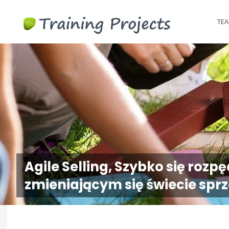
Wyjazdy
TEA
integracy
szkolenia
team
building
Agile Selling, Szybko się rozpę
zmieniającym się świecie sprz