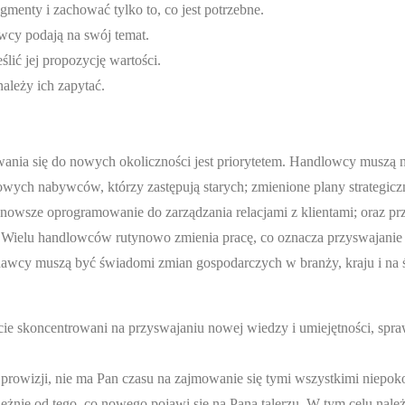
gmenty i zachować tylko to, co jest potrzebne.
cy podają na swój temat.
lić jej propozycję wartości.
ależy ich zapytać.
ania się do nowych okoliczności jest priorytetem. Handlowcy muszą n
wych nabywców, którzy zastępują starych; zmienione plany strategicz
owsze oprogramowanie do zarządzania relacjami z klientami; oraz p
ż. Wielu handlowców rutynowo zmienia pracę, co oznacza przyswajani
edawcy muszą być świadomi zmian gospodarczych w branży, kraju i na 
ie skoncentrowani na przyswajaniu nowej wiedzy i umiejętności, spra
 prowizji, nie ma Pan czasu na zajmowanie się tymi wszystkimi niepok
leżnie od tego, co nowego pojawi się na Pana talerzu. W tym celu nal