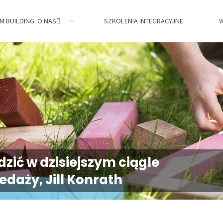
M BUILDING: O NAS
SZKOLENIA INTEGRACYJNE
W
jne,
dzić w dzisiejszym ciągle
edaży, Jill Konrath