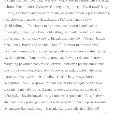
w ciągu ostatnich pięciu lat (wszyscy, którzy zostali zatrudnieni i odeszli,
dobrowolnie lub nie). Oszacować koszty dużej rotacji. Przedstawić fakty
i liczby, aby kierownictwo zrozumiało, że prosta prowizja jest kosztowna,
nieefektywna, a nawet uwłaczająca dla Państwa handlowców.
„Cold calling” – Ta taktyka to ogromna strata czasu handlowców
i pieniędzy firmy. Poza tym, cold calling jest nieskuteczny. Zmienia
profesjonalnych sprzedawców w błagalnych petentów: „Witam. Jestem
Mary Jones. Proszę coś ode mnie kupić”. Zamiast marnować czas
na zimne rozmowy, które stawiają sprzedawców w niekorzystnej sytuacji
psychologicznej, firmy powinny urozmaicić swoją reklamę. Państwa
marketing powinien podkreślać korzyści, z których potencjalni klienci
powinni szybko skorzystać. Aby budować sprzedaż, należy oferować
ograniczone w czasie, „nie do odrzucenia” rabaty w wysokości
co najmniej 25%. To sprawi, że potencjalni klienci będą do Państwa
dzwonić, a nie odwrotnie. Zatrudnić osobę „wspierającą sprzedaż”,
która będzie kwalifikowała leady i umawiała spotkania. Chcą Państwo,
aby handlowcy poświęcili swój czas na sprzedaż, a nie na poszukiwanie.
„Nieprzemyślane szkolenia – Badania Gallupa z udziałem 250 000