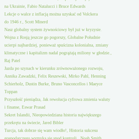
na Ukrainie, Fabio Natalucci i Bruce Edwards
Lekcje o walce z inflacją można uzyskać od Volckera
do 1946 r., Scott Minerd
Nasz globalny system żywnościowy był już w kryzysie.
Wojna z Rosją jeszcze go pogorszy, Globalne Południe
ucierpi najbardziej, ponieważ spuścizna kolonialna, zmiany
klimatyczne i kapitalizm nadal pogrążają miliony w głodzie.,
Raj Patel
Jazda po szynach w kierunku zrównoważonego rozwoju,
Annika Zawadzki, Felix Reszewski, Mirko Pahl, Henning
Schierholz, Dustin Burke, Bruno Vasconcellos i Maeyce
Toppan
Przyszłość pieniądza, Jak rewolucja cyfrowa zmienia waluty
i finanse, Eswar Prasad
Sekret Islandii, Nieopowiedziana historia największego
przekrętu na świecie, Jared Bibler
Turcja, tak dobrze się wam wiodło!, Historia sukcesu
gospodarczego wymyka się spod kontroli., Noah Smith