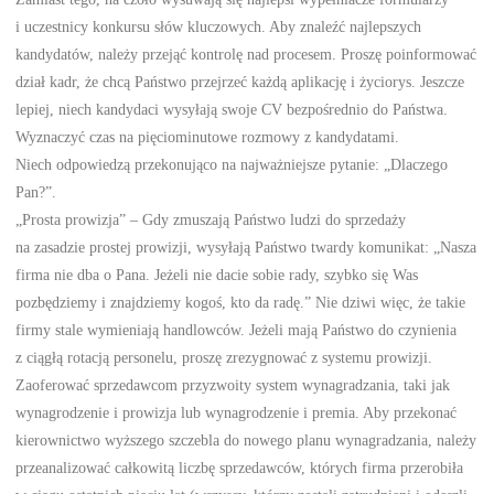
i uczestnicy konkursu słów kluczowych. Aby znaleźć najlepszych
kandydatów, należy przejąć kontrolę nad procesem. Proszę poinformować
dział kadr, że chcą Państwo przejrzeć każdą aplikację i życiorys. Jeszcze
lepiej, niech kandydaci wysyłają swoje CV bezpośrednio do Państwa.
Wyznaczyć czas na pięciominutowe rozmowy z kandydatami.
Niech odpowiedzą przekonująco na najważniejsze pytanie: „Dlaczego
Pan?”.
„Prosta prowizja” – Gdy zmuszają Państwo ludzi do sprzedaży
na zasadzie prostej prowizji, wysyłają Państwo twardy komunikat: „Nasza
firma nie dba o Pana. Jeżeli nie dacie sobie rady, szybko się Was
pozbędziemy i znajdziemy kogoś, kto da radę.” Nie dziwi więc, że takie
firmy stale wymieniają handlowców. Jeżeli mają Państwo do czynienia
z ciągłą rotacją personelu, proszę zrezygnować z systemu prowizji.
Zaoferować sprzedawcom przyzwoity system wynagradzania, taki jak
wynagrodzenie i prowizja lub wynagrodzenie i premia. Aby przekonać
kierownictwo wyższego szczebla do nowego planu wynagradzania, należy
przeanalizować całkowitą liczbę sprzedawców, których firma przerobiła