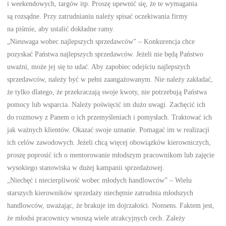
i weekendowych, targów itp. Proszę upewnić się, że te wymagania
są rozsądne. Przy zatrudnianiu należy spisać oczekiwania firmy
na piśmie, aby ustalić dokładne ramy.
„Nieuwaga wobec najlepszych sprzedawców” – Konkurencja chce
pozyskać Państwa najlepszych sprzedawców. Jeżeli nie będą Państwo
uważni, może jej się to udać. Aby zapobiec odejściu najlepszych
sprzedawców, należy być w pełni zaangażowanym. Nie należy zakładać,
że tylko dlatego, że przekraczają swoje kwoty, nie potrzebują Państwa
pomocy lub wsparcia. Należy poświęcić im dużo uwagi. Zachęcić ich
do rozmowy z Panem o ich przemyśleniach i pomysłach. Traktować ich
jak ważnych klientów. Okazać swoje uznanie. Pomagać im w realizacji
ich celów zawodowych. Jeżeli chcą więcej obowiązków kierowniczych,
proszę poprosić ich o mentorowanie młodszym pracownikom lub zajęcie
wysokiego stanowiska w dużej kampanii sprzedażowej.
„Niechęć i niecierpliwość wobec młodych handlowców” – Wielu
starszych kierowników sprzedaży niechętnie zatrudnia młodszych
handlowców, uważając, że brakuje im dojrzałości. Nonsens. Faktem jest,
że młodsi pracownicy wnoszą wiele atrakcyjnych cech. Zależy