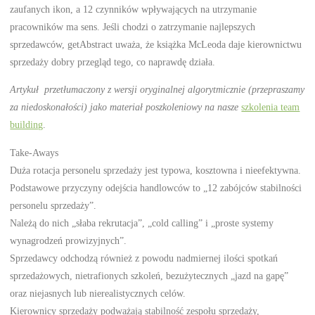
zaufanych ikon, a 12 czynników wpływających na utrzymanie
pracowników ma sens. Jeśli chodzi o zatrzymanie najlepszych
sprzedawców, getAbstract uważa, że książka McLeoda daje kierownictwu
sprzedaży dobry przegląd tego, co naprawdę działa.
Artykuł przetłumaczony z wersji oryginalnej algorytmicznie (przepraszamy
za niedoskonałości) jako materiał poszkoleniowy na nasze
szkolenia team
building
.
Take-Aways
Duża rotacja personelu sprzedaży jest typowa, kosztowna i nieefektywna.
Podstawowe przyczyny odejścia handlowców to „12 zabójców stabilności
personelu sprzedaży”.
Należą do nich „słaba rekrutacja”, „cold calling” i „proste systemy
wynagrodzeń prowizyjnych”.
Sprzedawcy odchodzą również z powodu nadmiernej ilości spotkań
sprzedażowych, nietrafionych szkoleń, bezużytecznych „jazd na gapę”
oraz niejasnych lub nierealistycznych celów.
Kierownicy sprzedaży podważają stabilność zespołu sprzedaży,