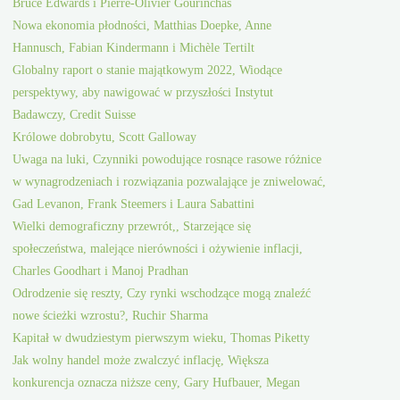
Bruce Edwards i Pierre-Olivier Gourinchas
Nowa ekonomia płodności, Matthias Doepke, Anne
Hannusch, Fabian Kindermann i Michèle Tertilt
Globalny raport o stanie majątkowym 2022, Wiodące
perspektywy, aby nawigować w przyszłości Instytut
Badawczy, Credit Suisse
Królowe dobrobytu, Scott Galloway
Uwaga na luki, Czynniki powodujące rosnące rasowe różnice
w wynagrodzeniach i rozwiązania pozwalające je zniwelować,
Gad Levanon, Frank Steemers i Laura Sabattini
Wielki demograficzny przewrót,, Starzejące się
społeczeństwa, malejące nierówności i ożywienie inflacji,
Charles Goodhart i Manoj Pradhan
Odrodzenie się reszty, Czy rynki wschodzące mogą znaleźć
nowe ścieżki wzrostu?, Ruchir Sharma
Kapitał w dwudziestym pierwszym wieku, Thomas Piketty
Jak wolny handel może zwalczyć inflację, Większa
konkurencja oznacza niższe ceny, Gary Hufbauer, Megan