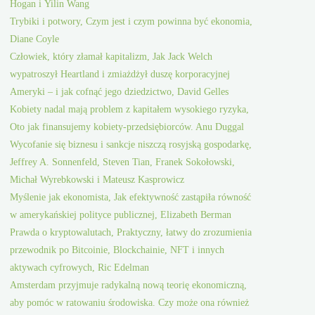
Hogan i Yilin Wang
Trybiki i potwory, Czym jest i czym powinna być ekonomia,
Diane Coyle
Człowiek, który złamał kapitalizm, Jak Jack Welch
wypatroszył Heartland i zmiażdżył duszę korporacyjnej
Ameryki – i jak cofnąć jego dziedzictwo, David Gelles
Kobiety nadal mają problem z kapitałem wysokiego ryzyka,
Oto jak finansujemy kobiety-przedsiębiorców. Anu Duggal
Wycofanie się biznesu i sankcje niszczą rosyjską gospodarkę,
Jeffrey A. Sonnenfeld, Steven Tian, Franek Sokołowski,
Michał Wyrebkowski i Mateusz Kasprowicz
Myślenie jak ekonomista, Jak efektywność zastąpiła równość
w amerykańskiej polityce publicznej, Elizabeth Berman
Prawda o kryptowalutach, Praktyczny, łatwy do zrozumienia
przewodnik po Bitcoinie, Blockchainie, NFT i innych
aktywach cyfrowych, Ric Edelman
Amsterdam przyjmuje radykalną nową teorię ekonomiczną,
aby pomóc w ratowaniu środowiska. Czy może ona również