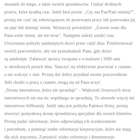
stosunek do niego, a także swoich sprzedawców. Unikać drobnych
przerw, które kradną czas. Jeżeli ktoś powie: „Czy ma Pan/Pani minutę?”,
proszę nie czuć się zobowiązanym do przerwania pracy lub przerwania jej
na pięć lub dziesięć minut. Wystarczy powiedzieć: „Zawsze mam dla
Pana wiele minut, ale nie teraz”. Następnie należy ustalić czas.
Utrzymanie polityki zamkniętych drzwi przez część dnia. Poinformować
swoich pracowników, aby nie przeszkadzali Panu, gdy drzwi
są zamknięte. Załatwiać sprawy związane z e-mailami i SMS-ami
w określonych porach dnia. Nauczyć się efektywnie pracować z czasem,
a nie walczyć z nim. Proszę dać dobry przykład swoim pracownikom.
Jeśli chodzi o pracę z czasem, mogą się od Pana uczyć.
„Strona internetowa, która nie sprzedaje” – Większość firmowych stron
internetowych nie ma nic wspólnego ze sprzedażą. To niewiele więcej niż
internetowe billboardy. Jeżeli taka jest polityka Państwa firmy, proszę
stworzyć pomysłową stronę sprzedażową specjalnie dla swoich klientów.
Proszę podać informacje, które odpowiadają ich oczekiwaniom
i potrzebom, a pominąć nudne informacje korporacyjne, które nie mają
dla nich znaczenia. Zamieścić wideo referencje i demonstracje