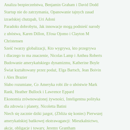
Analiza bezpieczeństwa, Benjamin Graham i David Dodd
Startup nie do zatrzymania, Opanowanie tajnych zasad
izraelskiej chutzpah, Uri Adoni
Paradoks dobrobytu, Jak innowacje mogą podnieść narody
z ubóstwa, Karen Dillon, Efosa Ojomo i Clayton M
Christensen
Sześć twarzy globalizacji, Kto wygrywa, kto przegrywa
i dlaczego to ma znaczenie, Nicolas Lamp i Anthea Roberts
Budowanie amerykańskiego dynamizmu, Katherine Boyle
Świat kształtowany przez podaż, Elga Bartsch, Jean Boivin
i Alex Brazier
Słabo rozumiane, Co Ameryka robi źle o ubóstwie Mark
Rank, Heather Bullock i Lawrence Eppard
Ekonomia zrównoważonej żywności, Inteligentna polityka
dla zdrowia i planety, Nicoletta Batini
Niech się zacznie dziki jazgot, (Zbliża się koniec) Pierwszej
amerykańskiej bańkowej ekstrawagancji: Mieszkalnictwo,
akcje, obligacje i towary, Jeremy Grantham