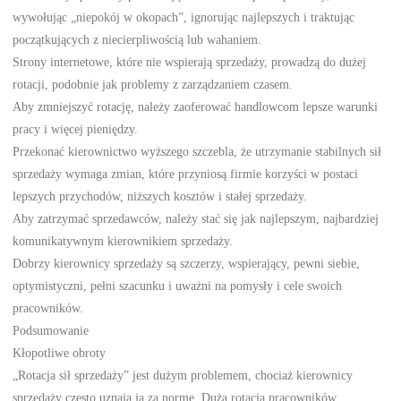
wywołując „niepokój w okopach”, ignorując najlepszych i traktując
początkujących z niecierpliwością lub wahaniem.
Strony internetowe, które nie wspierają sprzedaży, prowadzą do dużej
rotacji, podobnie jak problemy z zarządzaniem czasem.
Aby zmniejszyć rotację, należy zaoferować handlowcom lepsze warunki
pracy i więcej pieniędzy.
Przekonać kierownictwo wyższego szczebla, że utrzymanie stabilnych sił
sprzedaży wymaga zmian, które przyniosą firmie korzyści w postaci
lepszych przychodów, niższych kosztów i stałej sprzedaży.
Aby zatrzymać sprzedawców, należy stać się jak najlepszym, najbardziej
komunikatywnym kierownikiem sprzedaży.
Dobrzy kierownicy sprzedaży są szczerzy, wspierający, pewni siebie,
optymistyczni, pełni szacunku i uważni na pomysły i cele swoich
pracowników.
Podsumowanie
Kłopotliwe obroty
„Rotacja sił sprzedaży” jest dużym problemem, chociaż kierownicy
sprzedaży często uznają ją za normę. Duża rotacja pracowników