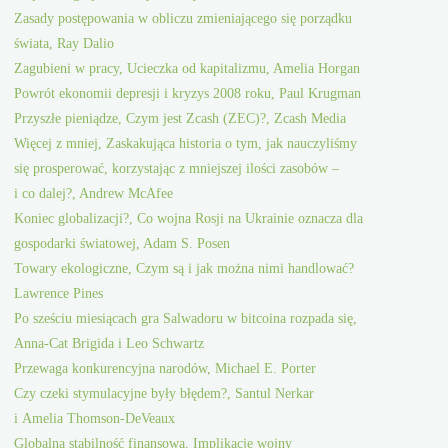
Zasady postępowania w obliczu zmieniającego się porządku
świata, Ray Dalio
Zagubieni w pracy, Ucieczka od kapitalizmu, Amelia Horgan
Powrót ekonomii depresji i kryzys 2008 roku, Paul Krugman
Przyszłe pieniądze, Czym jest Zcash (ZEC)?, Zcash Media
Więcej z mniej, Zaskakująca historia o tym, jak nauczyliśmy
się prosperować, korzystając z mniejszej ilości zasobów –
i co dalej?, Andrew McAfee
Koniec globalizacji?, Co wojna Rosji na Ukrainie oznacza dla
gospodarki światowej, Adam S. Posen
Towary ekologiczne, Czym są i jak można nimi handlować?
Lawrence Pines
Po sześciu miesiącach gra Salwadoru w bitcoina rozpada się,
Anna-Cat Brigida i Leo Schwartz
Przewaga konkurencyjna narodów, Michael E. Porter
Czy czeki stymulacyjne były błędem?, Santul Nerkar
i Amelia Thomson-DeVeaux
Globalna stabilność finansowa, Implikacje wojny