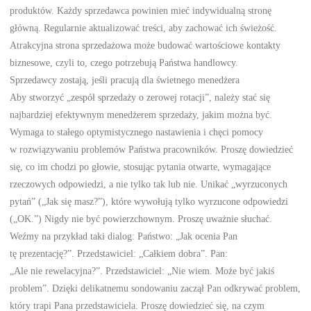
produktów. Każdy sprzedawca powinien mieć indywidualną stronę
główną. Regularnie aktualizować treści, aby zachować ich świeżość.
Atrakcyjna strona sprzedażowa może budować wartościowe kontakty
biznesowe, czyli to, czego potrzebują Państwa handlowcy.
Sprzedawcy zostają, jeśli pracują dla świetnego menedżera
Aby stworzyć „zespół sprzedaży o zerowej rotacji”, należy stać się
najbardziej efektywnym menedżerem sprzedaży, jakim można być.
Wymaga to stałego optymistycznego nastawienia i chęci pomocy
w rozwiązywaniu problemów Państwa pracowników. Proszę dowiedzieć
się, co im chodzi po głowie, stosując pytania otwarte, wymagające
rzeczowych odpowiedzi, a nie tylko tak lub nie. Unikać „wyrzuconych
pytań” („Jak się masz?”), które wywołują tylko wyrzucone odpowiedzi
(„OK.”) Nigdy nie być powierzchownym. Proszę uważnie słuchać.
Weźmy na przykład taki dialog: Państwo: „Jak ocenia Pan
tę prezentację?”. Przedstawiciel: „Całkiem dobra”. Pan:
„Ale nie rewelacyjna?”. Przedstawiciel: „Nie wiem. Może być jakiś
problem”. Dzięki delikatnemu sondowaniu zaczął Pan odkrywać problem,
który trapi Pana przedstawiciela. Proszę dowiedzieć się, na czym