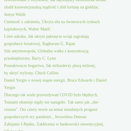
obalił konwencjonalną mądrość i zbił fortunę na giełdzie,
Justyn Walsh
Ciemność z założenia, Ukryta siła na światowych rynkach
kapitałowych, Walter Mattli
Linie uskoku, Jak ukryte pęknięcia wciąż zagrażają
gospodarce światowej, Raghuram G. Rajan
Siła antymonopolu, Globalna walka z koncentracją
przedsiębiorstw, Barry C. Lynn
Poszukiwacze bogactwa, Jak miliarderzy płacą miliony,
by ukryć tryliony, Chuck Collins
Daniel Yergin o nowej mapie energii, Bruce Edwards i Daniel
Yergin
Dlaczego tak wiele przewidywań COVID było błędnych,
Tsunami eksmisji nigdy nie nastąpiło. Tak samo jak „she-
cession”. Oto cztery teorie na temat nieudanych prognoz
gospodarczych ery pandemii., Jerozolima Demsas
Zabijanie I-Banku, Zakłócenia w bankowości inwestycyjnej,