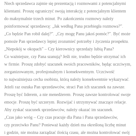
Niech sprzedawca zajmie się prezentacją i rozmowami z potencjalnymi
klientami. Proszę ograniczyć swoją interakcję z potencjalnym klientem
do maksymalnie trzech minut. Po zakończeniu rozmowy należy
poinformować sprzedawcę: „Jak według Pana przebiegła rozmowa?”.
„Co będzie Pan robił dalej?”. „Czy mogę Panu jakoś pomóc?”. Być może
pomoże Pan sprzedawcy lepiej zrozumieć potrzeby i życzenia prospektu.
„Niepokój w okopach” – Czy kierownicy sprzedaży lubią Pana?
Co ważniejsze, czy Pana szanują? Jeśli nie, trudno będzie utrzymać ich
w firmie. Proszę zdobyć szacunek swoich pracowników, będąc uczciwym,
zorganizowanym, profesjonalnym i konsekwentnym. Uczciwość
to najważniejsza cecha osobista, którą należy konsekwentnie wykazywać.
Jeżeli raz oszuka Pan sprzedawców, straci Pan ich szacunek na zawsze.
Proszę być liderem, a nie menedżerem. Proszę zawsze kontrolować swoje
emocje. Proszę być szczerym. Rozwijać i utrzymywać znaczące relacje.
Aby zyskać szacunek sprzedawców, należy okazać im szacunek.
„Czas jako wróg – Czy czas pracuje dla Pana i Pana sprzedawców,
czy przeciwko Panu? Ponieważ każdy dzień ma określoną liczbę minut
i godzin, nie można zarządzać ilością czasu, ale można kontrolować swój