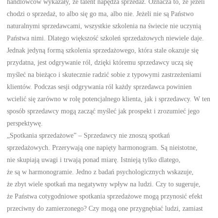
handlowców wykazały, że talent napędza sprzedaż. Oznacza to, że jeżeli
chodzi o sprzedaż, to albo się go ma, albo nie. Jeżeli nie są Państwo
naturalnymi sprzedawcami, wszystkie szkolenia na świecie nie uczynią
Państwa nimi. Dlatego większość szkoleń sprzedażowych niewiele daje.
Jednak jedyną formą szkolenia sprzedażowego, która stale okazuje się
przydatna, jest odgrywanie ról, dzięki któremu sprzedawcy uczą się
myśleć na bieżąco i skutecznie radzić sobie z typowymi zastrzeżeniami
klientów. Podczas sesji odgrywania ról każdy sprzedawca powinien
wcielić się zarówno w rolę potencjalnego klienta, jak i sprzedawcy. W ten
sposób sprzedawcy mogą zacząć myśleć jak prospekt i zrozumieć jego
perspektywę.
„Spotkania sprzedażowe” – Sprzedawcy nie znoszą spotkań
sprzedażowych. Przerywają one napięty harmonogram. Są nieistotne,
nie skupiają uwagi i trwają ponad miarę. Istnieją tylko dlatego,
że są w harmonogramie. Jedno z badań psychologicznych wskazuje,
że zbyt wiele spotkań ma negatywny wpływ na ludzi. Czy to sugeruje,
że Państwa cotygodniowe spotkania sprzedażowe mogą przynosić efekt
przeciwny do zamierzonego? Czy mogą one przygnębiać ludzi, zamiast