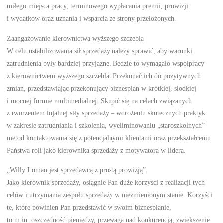
miłego miejsca pracy, terminowego wypłacania premii, prowizji
i wydatków oraz uznania i wsparcia ze strony przełożonych.
Zaangażowanie kierownictwa wyższego szczebla
W celu ustabilizowania sił sprzedaży należy sprawić, aby warunki
zatrudnienia były bardziej przyjazne. Będzie to wymagało współpracy
z kierownictwem wyższego szczebla. Przekonać ich do pozytywnych
zmian, przedstawiając przekonujący biznesplan w krótkiej, słodkiej
i mocnej formie multimedialnej. Skupić się na celach związanych
z tworzeniem lojalnej siły sprzedaży – wdrożeniu skutecznych praktyk
w zakresie zatrudniania i szkolenia, wyeliminowaniu „staroszkolnych”
metod kontaktowania się z potencjalnymi klientami oraz przekształceniu
Państwa roli jako kierownika sprzedaży z motywatora w lidera.
„Willy Loman jest sprzedawcą z prostą prowizją”.
Jako kierownik sprzedaży, osiągnie Pan duże korzyści z realizacji tych
celów i utrzymania zespołu sprzedaży w niezmienionym stanie. Korzyści
te, które powinien Pan przedstawić w swoim biznesplanie,
to m.in. oszczędność pieniędzy, przewaga nad konkurencją, zwiększenie