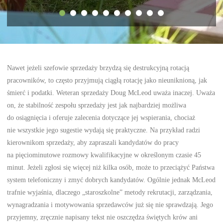
Nawet jeżeli szefowie sprzedaży brzydzą się destrukcyjną rotacją
pracowników, to często przyjmują ciągłą rotację jako nieuniknioną, jak
śmierć i podatki. Weteran sprzedaży Doug McLeod uważa inaczej. Uważa
on, że stabilność zespołu sprzedaży jest jak najbardziej możliwa
do osiągnięcia i oferuje zalecenia dotyczące jej wspierania, chociaż
nie wszystkie jego sugestie wydają się praktyczne. Na przykład radzi
kierownikom sprzedaży, aby zapraszali kandydatów do pracy
na pięciominutowe rozmowy kwalifikacyjne w określonym czasie 45
minut. Jeżeli zgłosi się więcej niż kilka osób, może to przeciążyć Państwa
system telefoniczny i zmyć dobrych kandydatów. Ogólnie jednak McLeod
trafnie wyjaśnia, dlaczego „staroszkolne” metody rekrutacji, zarządzania,
wynagradzania i motywowania sprzedawców już się nie sprawdzają. Jego
przyjemny, zręcznie napisany tekst nie oszczędza świętych krów ani