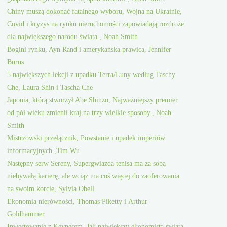
Chiny muszą dokonać fatalnego wyboru, Wojna na Ukrainie,
Covid i kryzys na rynku nieruchomości zapowiadają rozdroże
dla największego narodu świata., Noah Smith
Bogini rynku, Ayn Rand i amerykańska prawica, Jennifer
Burns
5 największych lekcji z upadku Terra/Luny według Taschy
Che, Laura Shin i Tascha Che
Japonia, którą stworzył Abe Shinzo, Najważniejszy premier
od pół wieku zmienił kraj na trzy wielkie sposoby., Noah
Smith
Mistrzowski przełącznik, Powstanie i upadek imperiów
informacyjnych.,Tim Wu
Następny serw Sereny, Supergwiazda tenisa ma za sobą
niebywałą karierę, ale wciąż ma coś więcej do zaoferowania
na swoim korcie, Sylvia Obell
Ekonomia nierówności, Thomas Piketty i Arthur
Goldhammer
Inwestowanie z Keynesem, Jak największy ekonomista świata