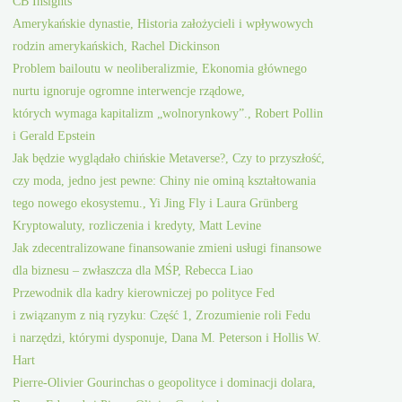
CB Insights
Amerykańskie dynastie, Historia założycieli i wpływowych
rodzin amerykańskich, Rachel Dickinson
Problem bailoutu w neoliberalizmie, Ekonomia głównego
nurtu ignoruje ogromne interwencje rządowe,
których wymaga kapitalizm „wolnorynkowy”., Robert Pollin
i Gerald Epstein
Jak będzie wyglądało chińskie Metaverse?, Czy to przyszłość,
czy moda, jedno jest pewne: Chiny nie ominą kształtowania
tego nowego ekosystemu., Yi Jing Fly i Laura Grünberg
Kryptowaluty, rozliczenia i kredyty, Matt Levine
Jak zdecentralizowane finansowanie zmieni usługi finansowe
dla biznesu – zwłaszcza dla MŚP, Rebecca Liao
Przewodnik dla kadry kierowniczej po polityce Fed
i związanym z nią ryzyku: Część 1, Zrozumienie roli Fedu
i narzędzi, którymi dysponuje, Dana M. Peterson i Hollis W.
Hart
Pierre-Olivier Gourinchas o geopolityce i dominacji dolara,