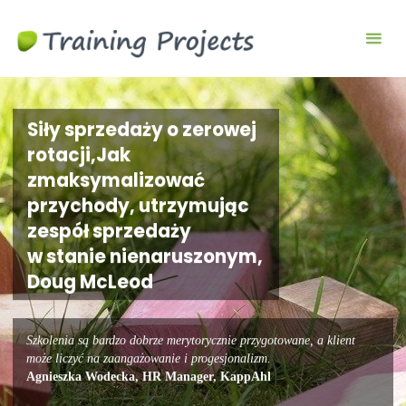
Wyjazdy
integracyjne,
szkolenia
team
building
Siły sprzedaży o zerowej
rotacji,Jak
zmaksymalizować
przychody, utrzymując
zespół sprzedaży
w stanie nienaruszonym,
Doug McLeod
Szkolenia są bardzo dobrze merytorycznie przygotowane, a klient
może liczyć na zaangażowanie i progesjonalizm.
Agnieszka Wodecka, HR Manager, KappAhl