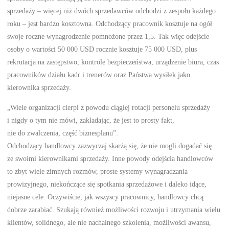
sprzedaży – więcej niż dwóch sprzedawców odchodzi z zespołu każdego
roku – jest bardzo kosztowna. Odchodzący pracownik kosztuje na ogół
swoje roczne wynagrodzenie pomnożone przez 1,5. Tak więc odejście
osoby o wartości 50 000 USD rocznie kosztuje 75 000 USD, plus
rekrutacja na zastępstwo, kontrole bezpieczeństwa, urządzenie biura, czas
pracowników działu kadr i trenerów oraz Państwa wysiłek jako
kierownika sprzedaży.
„Wiele organizacji cierpi z powodu ciągłej rotacji personelu sprzedaży
i nigdy o tym nie mówi, zakładając, że jest to prosty fakt,
nie do zwalczenia, część biznesplanu”.
Odchodzący handlowcy zazwyczaj skarżą się, że nie mogli dogadać się
ze swoimi kierownikami sprzedaży. Inne powody odejścia handlowców
to zbyt wiele zimnych rozmów, proste systemy wynagradzania
prowizyjnego, niekończące się spotkania sprzedażowe i daleko idące,
niejasne cele. Oczywiście, jak wszyscy pracownicy, handlowcy chcą
dobrze zarabiać. Szukają również możliwości rozwoju i utrzymania wielu
klientów, solidnego, ale nie nachalnego szkolenia, możliwości awansu,