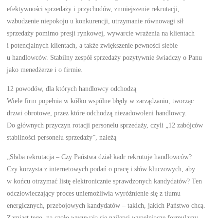
efektywności sprzedaży i przychodów, zmniejszenie rekrutacji,
wzbudzenie niepokoju u konkurencji, utrzymanie równowagi sił
sprzedaży pomimo presji rynkowej, wywarcie wrażenia na klientach
i potencjalnych klientach, a także zwiększenie pewności siebie
u handlowców. Stabilny zespół sprzedaży pozytywnie świadczy o Panu
jako menedżerze i o firmie.
12 powodów, dla których handlowcy odchodzą
Wiele firm popełnia w kółko wspólne błędy w zarządzaniu, tworząc
drzwi obrotowe, przez które odchodzą niezadowoleni handlowcy.
Do głównych przyczyn rotacji personelu sprzedaży, czyli „12 zabójców
stabilności personelu sprzedaży”, należą
„Słaba rekrutacja – Czy Państwa dział kadr rekrutuje handlowców?
Czy korzysta z internetowych podań o pracę i słów kluczowych, aby
w końcu otrzymać listę elektronicznie sprawdzonych kandydatów? Ten
odczłowieczający proces uniemożliwia wyróżnienie się z tłumu
energicznych, przebojowych kandydatów – takich, jakich Państwo chcą.
Zamiast tego, na czoło wysuwają się najlepsi wypełniacze formularzy