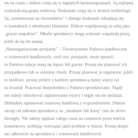
im na czasie i dobrze czują się w napiętych harmonogramach. Są najlepiej
wykształconą grupą wiekową. Doskonale czują się w świecie technologii.
Są „zorientowani na rówieśników” i dlatego doskonale odnajdują się
w kontaktach z młodszymi klientami. Dobrze współpracują ze sobą jako
„gracze zespołowi”. Młodsi sprzedawcy mogą wykonać wspaniałą pracę,
jeżeli da się im szansę.
„Niezorganizowane przejazdy” – Towarzyszenie Państwa handlowcom
w rozmowach handlowych, czyli tzw. przejazdy, może sprawić,
że Państwa relacje staną się lepsze lub gorsze. Proszę nie planować ich
przypadkowo lub w ostatniej chwili. Proszę planować je regularnie; jeżeli
to możliwe, proszę jeździć z każdym sprzedawcą mniej więcej raz
na kwartał. Pracować bezpośrednio z Państwa sprzedawcami. Nigdy
nie należy odwoływać zaplanowanej wizyty i nigdy się nie spóźniać.
Dokładnie zaplanować rozmowę handlową z wyprzedzeniem. Dobrze
zacząć od zabrania sprzedawcy na „śniadanie lub kawę” (nie do drive-
through). Nie należy spędzać całego czasu na rozmowie przez telefon
komórkowy, próbując rozwiązać jakiś problem w biurze. Proszę skupić
się całkowicie na sprzedawcy i rozmowach handlowych.