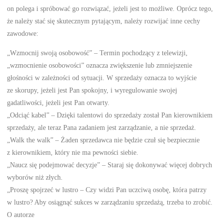
on polega i spróbować go rozwiązać, jeżeli jest to możliwe. Oprócz tego,
że należy stać się skutecznym pytającym, należy rozwijać inne cechy
zawodowe:
„Wzmocnij swoją osobowość” – Termin pochodzący z telewizji,
„wzmocnienie osobowości” oznacza zwiększenie lub zmniejszenie
głośności w zależności od sytuacji. W sprzedaży oznacza to wyjście
ze skorupy, jeżeli jest Pan spokojny, i wyregulowanie swojej
gadatliwości, jeżeli jest Pan otwarty.
„Odciąć kabel” – Dzięki talentowi do sprzedaży został Pan kierownikiem
sprzedaży, ale teraz Pana zadaniem jest zarządzanie, a nie sprzedaż.
„Walk the walk” – Żaden sprzedawca nie będzie czuł się bezpiecznie
z kierownikiem, który nie ma pewności siebie.
„Naucz się podejmować decyzje” – Staraj się dokonywać więcej dobrych
wyborów niż złych.
„Proszę spojrzeć w lustro – Czy widzi Pan uczciwą osobę, która patrzy
w lustro? Aby osiągnąć sukces w zarządzaniu sprzedażą, trzeba to zrobić.
O autorze