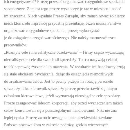
ich energetyzować? Proszę przestać organizować cotygodniowe spotkania
sprzedażowe. Zamiast tego proszę wyznaczyć je raz w miesiącu i nadać
im znaczenie. Niech wpadnie Prezes Zarządu, aby zainspirować żołnierzy,
niech ktoś zrobi naprawdę przydatną prezentację. Jeżeli muszą Państwo
organizować cotygodniowe spotkania, proszę wykorzystać
je do osiągnięcia czegoś wartościowego. Nie należy marnować czasu
pracowników.
„Rozmyte cele i nierealistyczne oczekiwania” – Firmy często wyznaczają
nierealistyczne cele dla swoich sił sprzedaży. To, co nazywają celami,
to tak naprawdę życzenia lub marzenia. W rezultacie ich handlowcy czują
się stale obciążeni psychicznie, dążąc do osiągnięcia niemożliwych
do zrealizowania celów. Jest to pewny przepis na rotację personelu
sprzedaży. Jako kierownik sprzedaży proszę przeciwstawić się innym
członkom kierownictwa, jeżeli wyznaczają nieosiągalne cele sprzedaży.
Proszę zasugerować liderom korporacji, aby przed wyznaczeniem takich
celów konsultowali się z poszczególnymi handlowcami. Nikt nie zna
lepiej rynku. Proszę zwrócić uwagę na inne oczekiwania stawiane
Państwa pracownikom w zakresie podróży, godzin wieczornych