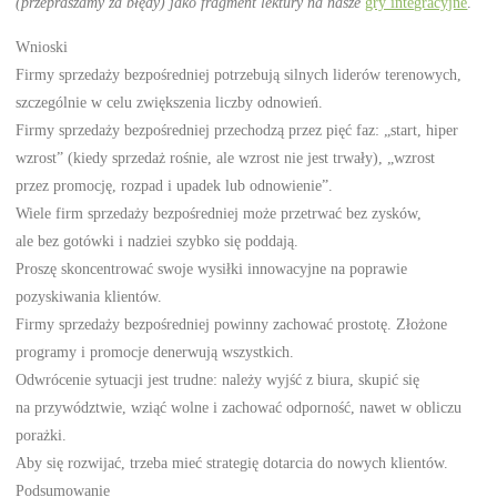
(przepraszamy za błędy) jako fragment lektury na nasze
gry integracyjne
.
Wnioski
Firmy sprzedaży bezpośredniej potrzebują silnych liderów terenowych,
szczególnie w celu zwiększenia liczby odnowień.
Firmy sprzedaży bezpośredniej przechodzą przez pięć faz: „start, hiper
wzrost” (kiedy sprzedaż rośnie, ale wzrost nie jest trwały), „wzrost
przez promocję, rozpad i upadek lub odnowienie”.
Wiele firm sprzedaży bezpośredniej może przetrwać bez zysków,
ale bez gotówki i nadziei szybko się poddają.
Proszę skoncentrować swoje wysiłki innowacyjne na poprawie
pozyskiwania klientów.
Firmy sprzedaży bezpośredniej powinny zachować prostotę. Złożone
programy i promocje denerwują wszystkich.
Odwrócenie sytuacji jest trudne: należy wyjść z biura, skupić się
na przywództwie, wziąć wolne i zachować odporność, nawet w obliczu
porażki.
Aby się rozwijać, trzeba mieć strategię dotarcia do nowych klientów.
Podsumowanie