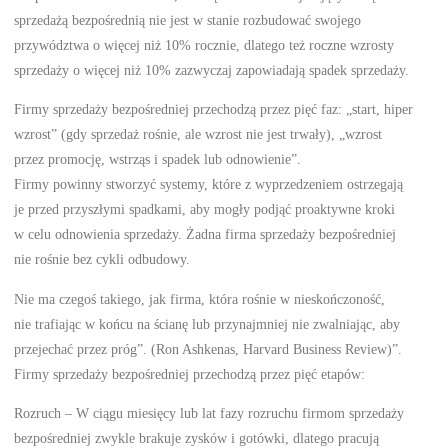
sprzedażą bezpośrednią nie jest w stanie rozbudować swojego
przywództwa o więcej niż 10% rocznie, dlatego też roczne wzrosty
sprzedaży o więcej niż 10% zazwyczaj zapowiadają spadek sprzedaży.
Firmy sprzedaży bezpośredniej przechodzą przez pięć faz: „start, hiper
wzrost” (gdy sprzedaż rośnie, ale wzrost nie jest trwały), „wzrost
przez promocję, wstrząs i spadek lub odnowienie”.
Firmy powinny stworzyć systemy, które z wyprzedzeniem ostrzegają
je przed przyszłymi spadkami, aby mogły podjąć proaktywne kroki
w celu odnowienia sprzedaży. Żadna firma sprzedaży bezpośredniej
nie rośnie bez cykli odbudowy.
Nie ma czegoś takiego, jak firma, która rośnie w nieskończoność,
nie trafiając w końcu na ścianę lub przynajmniej nie zwalniając, aby
przejechać przez próg”. (Ron Ashkenas, Harvard Business Review)”.
Firmy sprzedaży bezpośredniej przechodzą przez pięć etapów:
Rozruch – W ciągu miesięcy lub lat fazy rozruchu firmom sprzedaży
bezpośredniej zwykle brakuje zysków i gotówki, dlatego pracują