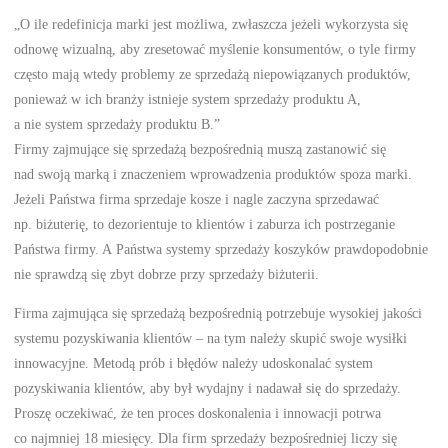
„O ile redefinicja marki jest możliwa, zwłaszcza jeżeli wykorzysta się
odnowę wizualną, aby zresetować myślenie konsumentów, o tyle firmy
często mają wtedy problemy ze sprzedażą niepowiązanych produktów,
ponieważ w ich branży istnieje system sprzedaży produktu A,
a nie system sprzedaży produktu B.”
Firmy zajmujące się sprzedażą bezpośrednią muszą zastanowić się
nad swoją marką i znaczeniem wprowadzenia produktów spoza marki.
Jeżeli Państwa firma sprzedaje kosze i nagle zaczyna sprzedawać
np. biżuterię, to dezorientuje to klientów i zaburza ich postrzeganie
Państwa firmy. A Państwa systemy sprzedaży koszyków prawdopodobnie
nie sprawdzą się zbyt dobrze przy sprzedaży biżuterii.
Firma zajmująca się sprzedażą bezpośrednią potrzebuje wysokiej jakości
systemu pozyskiwania klientów – na tym należy skupić swoje wysiłki
innowacyjne. Metodą prób i błędów należy udoskonalać system
pozyskiwania klientów, aby był wydajny i nadawał się do sprzedaży.
Proszę oczekiwać, że ten proces doskonalenia i innowacji potrwa
co najmniej 18 miesięcy. Dla firm sprzedaży bezpośredniej liczy się