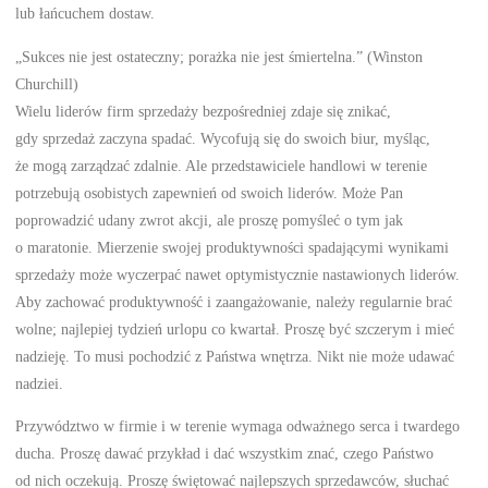
lub łańcuchem dostaw.
„Sukces nie jest ostateczny; porażka nie jest śmiertelna.” (Winston
Churchill)
Wielu liderów firm sprzedaży bezpośredniej zdaje się znikać,
gdy sprzedaż zaczyna spadać. Wycofują się do swoich biur, myśląc,
że mogą zarządzać zdalnie. Ale przedstawiciele handlowi w terenie
potrzebują osobistych zapewnień od swoich liderów. Może Pan
poprowadzić udany zwrot akcji, ale proszę pomyśleć o tym jak
o maratonie. Mierzenie swojej produktywności spadającymi wynikami
sprzedaży może wyczerpać nawet optymistycznie nastawionych liderów.
Aby zachować produktywność i zaangażowanie, należy regularnie brać
wolne; najlepiej tydzień urlopu co kwartał. Proszę być szczerym i mieć
nadzieję. To musi pochodzić z Państwa wnętrza. Nikt nie może udawać
nadziei.
Przywództwo w firmie i w terenie wymaga odważnego serca i twardego
ducha. Proszę dawać przykład i dać wszystkim znać, czego Państwo
od nich oczekują. Proszę świętować najlepszych sprzedawców, słuchać