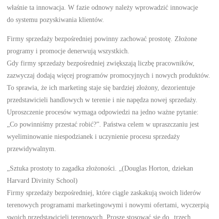
właśnie ta innowacja. W fazie odnowy należy wprowadzić innowacje
do systemu pozyskiwania klientów.
Firmy sprzedaży bezpośredniej powinny zachować prostotę. Złożone
programy i promocje denerwują wszystkich.
Gdy firmy sprzedaży bezpośredniej zwiększają liczbę pracowników,
zazwyczaj dodają więcej programów promocyjnych i nowych produktów.
To sprawia, że ich marketing staje się bardziej złożony, dezorientuje
przedstawicieli handlowych w terenie i nie napędza nowej sprzedaży.
Uproszczenie procesów wymaga odpowiedzi na jedno ważne pytanie:
„Co powinniśmy przestać robić?”. Państwa celem w upraszczaniu jest
wyeliminowanie niespodzianek i uczynienie procesu sprzedaży
przewidywalnym.
„Sztuka prostoty to zagadka złożoności. „(Douglas Horton, dziekan
Harvard Divinity School)
Firmy sprzedaży bezpośredniej, które ciągle zaskakują swoich liderów
terenowych programami marketingowymi i nowymi ofertami, wyczerpią
swoich przedstawicieli terenowych. Proszę stosować się do „trzech