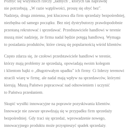
Pozbyć się wszystkich rzeczy „ładnych”, których tak naprawdę
nie potrzebują. „W razie wątpliwości, proszę się obyć bez”.
Nadzieja, druga zmienna, jest kluczowa dla firm sprzedaży bezpośredniej,
niezbędna od samego początku. Bez niej dystrybutorzy prawdopodobnie
przestaną rekrutować i sprzedawać. Przedstawiciele handlowi w terenie
muszą mieć nadzieję, że firma nadal będzie potęgą handlową. Wymaga
to posiadania produktów, które cieszą się popularnością wśród klientów.
Często zdarza się, że czołowi przedstawiciele handlowi w terenie,
którzy mają problemy ze sprzedażą, opowiadają swoim kolegom
i klientom bajki o „długotrwałym upadku” ich firmy. Ci liderzy terenowi
stracili wiarę w firmę, ale nadal mają wpływ na sprzedawców, którymi
kierują. Muszą Państwo popracować nad odnowieniem i uczynić
to Państwa przesłaniem.
Skupić wysiłki innowacyjne na poprawie pozyskiwania klientów.
Innowacje nie zawsze sprawdzają się w przypadku firm sprzedaży
bezpośredniej. Gdy traci się sprzedaż, wprowadzenie nowego,
innowacyjnego produktu może przyspieszyć spadek sprzedaży.