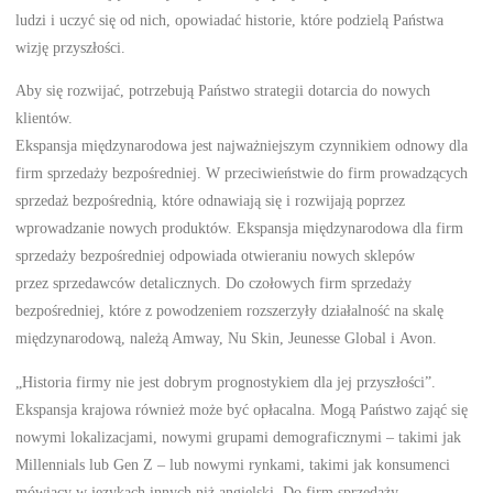
ludzi i uczyć się od nich, opowiadać historie, które podzielą Państwa
wizję przyszłości.
Aby się rozwijać, potrzebują Państwo strategii dotarcia do nowych
klientów.
Ekspansja międzynarodowa jest najważniejszym czynnikiem odnowy dla
firm sprzedaży bezpośredniej. W przeciwieństwie do firm prowadzących
sprzedaż bezpośrednią, które odnawiają się i rozwijają poprzez
wprowadzanie nowych produktów. Ekspansja międzynarodowa dla firm
sprzedaży bezpośredniej odpowiada otwieraniu nowych sklepów
przez sprzedawców detalicznych. Do czołowych firm sprzedaży
bezpośredniej, które z powodzeniem rozszerzyły działalność na skalę
międzynarodową, należą Amway, Nu Skin, Jeunesse Global i Avon.
„Historia firmy nie jest dobrym prognostykiem dla jej przyszłości”.
Ekspansja krajowa również może być opłacalna. Mogą Państwo zająć się
nowymi lokalizacjami, nowymi grupami demograficznymi – takimi jak
Millennials lub Gen Z – lub nowymi rynkami, takimi jak konsumenci
mówiący w językach innych niż angielski. Do firm sprzedaży