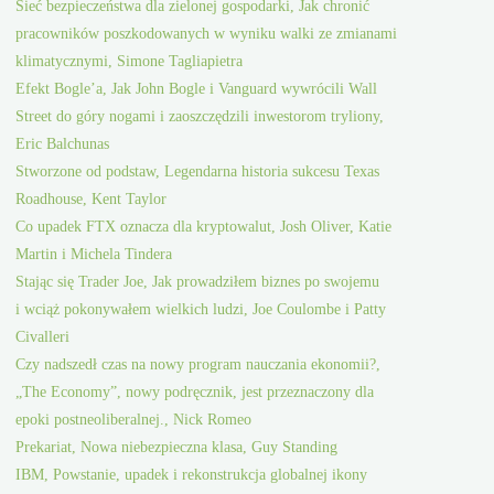
Sieć bezpieczeństwa dla zielonej gospodarki, Jak chronić
pracowników poszkodowanych w wyniku walki ze zmianami
klimatycznymi, Simone Tagliapietra
Efekt Bogle’a, Jak John Bogle i Vanguard wywrócili Wall
Street do góry nogami i zaoszczędzili inwestorom tryliony,
Eric Balchunas
Stworzone od podstaw, Legendarna historia sukcesu Texas
Roadhouse, Kent Taylor
Co upadek FTX oznacza dla kryptowalut, Josh Oliver, Katie
Martin i Michela Tindera
Stając się Trader Joe, Jak prowadziłem biznes po swojemu
i wciąż pokonywałem wielkich ludzi, Joe Coulombe i Patty
Civalleri
Czy nadszedł czas na nowy program nauczania ekonomii?,
„The Economy”, nowy podręcznik, jest przeznaczony dla
epoki postneoliberalnej., Nick Romeo
Prekariat, Nowa niebezpieczna klasa, Guy Standing
IBM, Powstanie, upadek i rekonstrukcja globalnej ikony