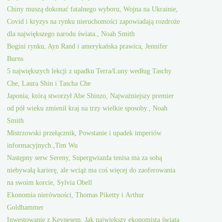
Chiny muszą dokonać fatalnego wyboru, Wojna na Ukrainie,
Covid i kryzys na rynku nieruchomości zapowiadają rozdroże
dla największego narodu świata., Noah Smith
Bogini rynku, Ayn Rand i amerykańska prawica, Jennifer
Burns
5 największych lekcji z upadku Terra/Luny według Taschy
Che, Laura Shin i Tascha Che
Japonia, którą stworzył Abe Shinzo, Najważniejszy premier
od pół wieku zmienił kraj na trzy wielkie sposoby., Noah
Smith
Mistrzowski przełącznik, Powstanie i upadek imperiów
informacyjnych.,Tim Wu
Następny serw Sereny, Supergwiazda tenisa ma za sobą
niebywałą karierę, ale wciąż ma coś więcej do zaoferowania
na swoim korcie, Sylvia Obell
Ekonomia nierówności, Thomas Piketty i Arthur
Goldhammer
Inwestowanie z Keynesem, Jak największy ekonomista świata