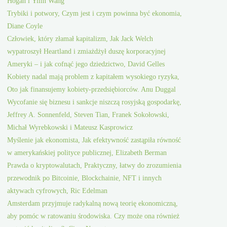
Hogan i Yilin Wang
Trybiki i potwory, Czym jest i czym powinna być ekonomia,
Diane Coyle
Człowiek, który złamał kapitalizm, Jak Jack Welch
wypatroszył Heartland i zmiażdżył duszę korporacyjnej
Ameryki – i jak cofnąć jego dziedzictwo, David Gelles
Kobiety nadal mają problem z kapitałem wysokiego ryzyka,
Oto jak finansujemy kobiety-przedsiębiorców. Anu Duggal
Wycofanie się biznesu i sankcje niszczą rosyjską gospodarkę,
Jeffrey A. Sonnenfeld, Steven Tian, Franek Sokołowski,
Michał Wyrebkowski i Mateusz Kasprowicz
Myślenie jak ekonomista, Jak efektywność zastąpiła równość
w amerykańskiej polityce publicznej, Elizabeth Berman
Prawda o kryptowalutach, Praktyczny, łatwy do zrozumienia
przewodnik po Bitcoinie, Blockchainie, NFT i innych
aktywach cyfrowych, Ric Edelman
Amsterdam przyjmuje radykalną nową teorię ekonomiczną,
aby pomóc w ratowaniu środowiska. Czy może ona również