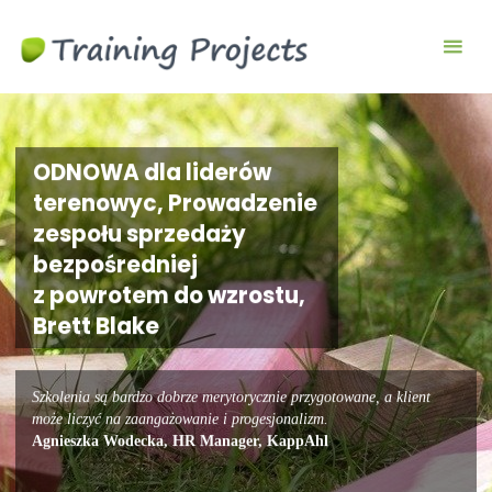
Wyjazdy
integracyjne,
szkolenia
team
building
ODNOWA dla liderów
terenowyc, Prowadzenie
zespołu sprzedaży
bezpośredniej
z powrotem do wzrostu,
Brett Blake
Szkolenia są bardzo dobrze merytorycznie przygotowane, a klient
może liczyć na zaangażowanie i progesjonalizm.
Agnieszka Wodecka, HR Manager, KappAhl