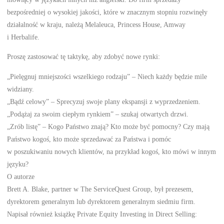
bezpośredniej o wysokiej jakości, które w znacznym stopniu rozwinęły
działalność w kraju, należą Melaleuca, Princess House, Amway
i Herbalife.
Proszę zastosować tę taktykę, aby zdobyć nowe rynki:
„Pielęgnuj mniejszości wszelkiego rodzaju” – Niech każdy będzie mile
widziany.
„Bądź celowy” – Sprecyzuj swoje plany ekspansji z wyprzedzeniem.
„Podążaj za swoim ciepłym rynkiem” – szukaj otwartych drzwi.
„Zrób listę” – Kogo Państwo znają? Kto może być pomocny? Czy mają
Państwo kogoś, kto może sprzedawać za Państwa i pomóc
w poszukiwaniu nowych klientów, na przykład kogoś, kto mówi w innym
języku?
O autorze
Brett A. Blake, partner w The ServiceQuest Group, był prezesem,
dyrektorem generalnym lub dyrektorem generalnym siedmiu firm.
Napisał również książkę Private Equity Investing in Direct Selling: