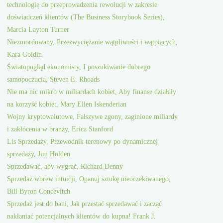
technologię do przeprowadzenia rewolucji w zakresie
doświadczeń klientów (The Business Storybook Series),
Marcia Layton Turner
Niezmordowany, Przezwyciężanie wątpliwości i wątpiących,
Kara Goldin
Światopogląd ekonomisty, I poszukiwanie dobrego
samopoczucia, Steven E. Rhoads
Nie ma nic mikro w miliardach kobiet, Aby finanse działały
na korzyść kobiet, Mary Ellen Iskenderian
Wojny kryptowalutowe, Fałszywe zgony, zaginione miliardy
i zakłócenia w branży, Erica Stanford
Lis Sprzedaży, Przewodnik terenowy po dynamicznej
sprzedaży, Jim Holden
Sprzedawać, aby wygrać, Richard Denny
Sprzedaż wbrew intuicji, Opanuj sztukę nieoczekiwanego,
Bill Byron Concevitch
Sprzedaż jest do bani, Jak przestać sprzedawać i zacząć
nakłaniać potencjalnych klientów do kupna! Frank J.