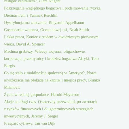
zastąpić kapitalizm?, Ciara Nugent
Postrzeganie względnego bogactwa i podejmowanie ryzyka,
Dietmar Fehr i Yannick Reichlin
Dystrybucja ma znaczenie, Binyamin Appelbaum
Gospodarka wojenna, Ocena nowej osi, Noah Smith
Lekka praca, Koniec z trudem w dwudziestym pierwszym
wieku, David A. Spencer
Machina grabieży, Władcy wojenni, oligarchowie,
korporacje, przemytnicy i kradzież bogactwa Afryki, Tom
Burgis
Co się stało z mobilnością społeczną w Ameryce?, Nowa
arystokracja ma blokadę na kapitał i miejsca pracy, Branko
Milanović
Życie w realnej gospodarce, Harold Meyerson
Akcje na długi czas, Ostateczny przewodnik po zwrotach
z rynków finansowych i długoterminowych strategiach
inwestycyjnych, Jeremy J. Siegel
Przepaść cyfrowa, Jan van Dijk