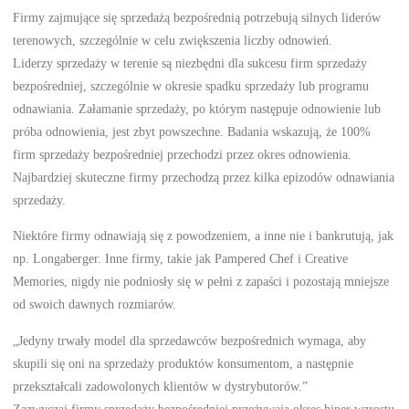
Firmy zajmujące się sprzedażą bezpośrednią potrzebują silnych liderów
terenowych, szczególnie w celu zwiększenia liczby odnowień.
Liderzy sprzedaży w terenie są niezbędni dla sukcesu firm sprzedaży
bezpośredniej, szczególnie w okresie spadku sprzedaży lub programu
odnawiania. Załamanie sprzedaży, po którym następuje odnowienie lub
próba odnowienia, jest zbyt powszechne. Badania wskazują, że 100%
firm sprzedaży bezpośredniej przechodzi przez okres odnowienia.
Najbardziej skuteczne firmy przechodzą przez kilka epizodów odnawiania
sprzedaży.
Niektóre firmy odnawiają się z powodzeniem, a inne nie i bankrutują, jak
np. Longaberger. Inne firmy, takie jak Pampered Chef i Creative
Memories, nigdy nie podniosły się w pełni z zapaści i pozostają mniejsze
od swoich dawnych rozmiarów.
„Jedyny trwały model dla sprzedawców bezpośrednich wymaga, aby
skupili się oni na sprzedaży produktów konsumentom, a następnie
przekształcali zadowolonych klientów w dystrybutorów.”
Zazwyczaj firmy sprzedaży bezpośredniej przeżywają okres hiper wzrostu