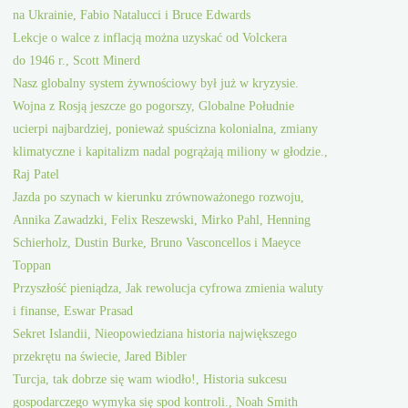
na Ukrainie, Fabio Natalucci i Bruce Edwards
Lekcje o walce z inflacją można uzyskać od Volckera
do 1946 r., Scott Minerd
Nasz globalny system żywnościowy był już w kryzysie.
Wojna z Rosją jeszcze go pogorszy, Globalne Południe
ucierpi najbardziej, ponieważ spuścizna kolonialna, zmiany
klimatyczne i kapitalizm nadal pogrążają miliony w głodzie.,
Raj Patel
Jazda po szynach w kierunku zrównoważonego rozwoju,
Annika Zawadzki, Felix Reszewski, Mirko Pahl, Henning
Schierholz, Dustin Burke, Bruno Vasconcellos i Maeyce
Toppan
Przyszłość pieniądza, Jak rewolucja cyfrowa zmienia waluty
i finanse, Eswar Prasad
Sekret Islandii, Nieopowiedziana historia największego
przekrętu na świecie, Jared Bibler
Turcja, tak dobrze się wam wiodło!, Historia sukcesu
gospodarczego wymyka się spod kontroli., Noah Smith