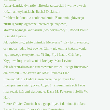
Amerykańskie dynastie, Historia założycieli i wpływowych
rodzin amerykańskich, Rachel Dickinson
Problem bailoutu w neoliberalizmie, Ekonomia głównego
nurtu ignoruje ogromne interwencje rządowe,
których wymaga kapitalizm „wolnorynkowy”., Robert Pollin
i Gerald Epstein
Jak będzie wyglądało chińskie Metaverse?, Czy to przyszłość,
czy moda, jedno jest pewne: Chiny nie ominą kształtowania
tego nowego ekosystemu., Yi Jing Fly i Laura Grünberg
Kryptowaluty, rozliczenia i kredyty, Matt Levine
Jak zdecentralizowane finansowanie zmieni usługi finansowe
dla biznesu – zwłaszcza dla MŚP, Rebecca Liao
Przewodnik dla kadry kierowniczej po polityce Fed
i związanym z nią ryzyku: Część 1, Zrozumienie roli Fedu
i narzędzi, którymi dysponuje, Dana M. Peterson i Hollis W.
Hart
Pierre-Olivier Gourinchas o geopolityce i dominacji dolara,
Bruce Edwards i Pierre-Olivier Gourinchas