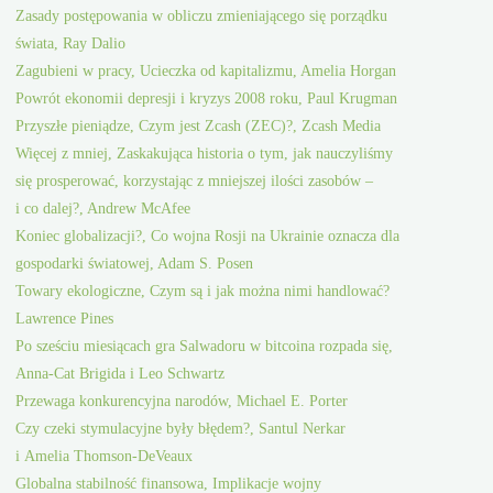
Zasady postępowania w obliczu zmieniającego się porządku
świata, Ray Dalio
Zagubieni w pracy, Ucieczka od kapitalizmu, Amelia Horgan
Powrót ekonomii depresji i kryzys 2008 roku, Paul Krugman
Przyszłe pieniądze, Czym jest Zcash (ZEC)?, Zcash Media
Więcej z mniej, Zaskakująca historia o tym, jak nauczyliśmy
się prosperować, korzystając z mniejszej ilości zasobów –
i co dalej?, Andrew McAfee
Koniec globalizacji?, Co wojna Rosji na Ukrainie oznacza dla
gospodarki światowej, Adam S. Posen
Towary ekologiczne, Czym są i jak można nimi handlować?
Lawrence Pines
Po sześciu miesiącach gra Salwadoru w bitcoina rozpada się,
Anna-Cat Brigida i Leo Schwartz
Przewaga konkurencyjna narodów, Michael E. Porter
Czy czeki stymulacyjne były błędem?, Santul Nerkar
i Amelia Thomson-DeVeaux
Globalna stabilność finansowa, Implikacje wojny