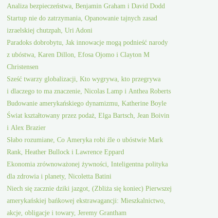
Analiza bezpieczeństwa, Benjamin Graham i David Dodd
Startup nie do zatrzymania, Opanowanie tajnych zasad
izraelskiej chutzpah, Uri Adoni
Paradoks dobrobytu, Jak innowacje mogą podnieść narody
z ubóstwa, Karen Dillon, Efosa Ojomo i Clayton M
Christensen
Sześć twarzy globalizacji, Kto wygrywa, kto przegrywa
i dlaczego to ma znaczenie, Nicolas Lamp i Anthea Roberts
Budowanie amerykańskiego dynamizmu, Katherine Boyle
Świat kształtowany przez podaż, Elga Bartsch, Jean Boivin
i Alex Brazier
Słabo rozumiane, Co Ameryka robi źle o ubóstwie Mark
Rank, Heather Bullock i Lawrence Eppard
Ekonomia zrównoważonej żywności, Inteligentna polityka
dla zdrowia i planety, Nicoletta Batini
Niech się zacznie dziki jazgot, (Zbliża się koniec) Pierwszej
amerykańskiej bańkowej ekstrawagancji: Mieszkalnictwo,
akcje, obligacje i towary, Jeremy Grantham