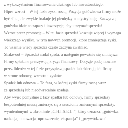
z wykorzystaniem finansowania dłużnego lub inwestorskiego.
Hiper-wzrost – W tej fazie zyski rosną. Pozycja gotówkowa firmy może
być silna, ale zwykle brakuje jej pieniędzy na dystrybucję. Zazwyczaj
gotówka idzie na zapasy i inwestycje, aby utrzymać sprzedaż.
Wzrost przez promocję – W tej fazie sprzedaż kosztuje więcej i wymaga
większego wysiłku, w tym nowych promocji, które zmniejszają zyski.
To właśnie wtedy sprzedaż często zaczyna zwalniać.
Shake-out – Sprzedaż nadal spada, a następnie poważnie się zmniejsza.
Firmy spłukane przeżywają kryzys finansowy. Decyzje podejmowane
przez liderów w tej fazie przyspieszą spadek lub skierują ich firmy
w stronę odnowy, wzrostu i zysków.
Spadek lub odnowa – To faza, w której zyski firmy rosną wraz
ze sprzedażą lub nieodwracalnie spadają.
Aby wyjść pomyślnie z fazy spadku lub odnowy, firmy sprzedaży
bezpośredniej muszą zmierzyć się z sześcioma zmiennymi sprzedaży,
wymienionymi w akronimie „C.H.I.S.E.L.”, który oznacza: „gotówka,
nadzieja, innowacja, uproszczenie, ekspansja” i „przywództwo”.