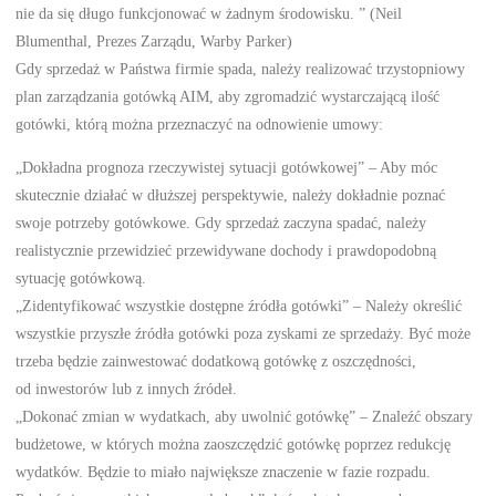
nie da się długo funkcjonować w żadnym środowisku. ” (Neil
Blumenthal, Prezes Zarządu, Warby Parker)
Gdy sprzedaż w Państwa firmie spada, należy realizować trzystopniowy
plan zarządzania gotówką AIM, aby zgromadzić wystarczającą ilość
gotówki, którą można przeznaczyć na odnowienie umowy:
„Dokładna prognoza rzeczywistej sytuacji gotówkowej” – Aby móc
skutecznie działać w dłuższej perspektywie, należy dokładnie poznać
swoje potrzeby gotówkowe. Gdy sprzedaż zaczyna spadać, należy
realistycznie przewidzieć przewidywane dochody i prawdopodobną
sytuację gotówkową.
„Zidentyfikować wszystkie dostępne źródła gotówki” – Należy określić
wszystkie przyszłe źródła gotówki poza zyskami ze sprzedaży. Być może
trzeba będzie zainwestować dodatkową gotówkę z oszczędności,
od inwestorów lub z innych źródeł.
„Dokonać zmian w wydatkach, aby uwolnić gotówkę” – Znaleźć obszary
budżetowe, w których można zaoszczędzić gotówkę poprzez redukcję
wydatków. Będzie to miało największe znaczenie w fazie rozpadu.