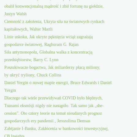
obalił konwencjonalną mądrość i zbił fortunę na giełdzie,
Justyn Walsh
Ciemność z założenia, Ukryta siła na światowych rynkach
kapitałowych, Walter Mattli
Linie uskoku, Jak ukryte pęknięcia wciąż zagrażają
gospodarce światowej, Raghuram G. Rajan
Siła antymonopolu, Globalna walka z koncentracją
przedsiębiorstw, Barry C. Lynn
Poszukiwacze bogactwa, Jak miliarderzy płacą miliony,
by ukryć tryliony, Chuck Collins
Daniel Yergin o nowej mapie energii, Bruce Edwards i Daniel
Yergin
Dlaczego tak wiele przewidywań COVID było błędnych,
Tsunami eksmisji nigdy nie nastąpiło. Tak samo jak „she-
cession”. Oto cztery teorie na temat nieudanych prognoz
gospodarczych ery pandemii., Jerozolima Demsas
Zabijanie I-Banku, Zakłócenia w bankowości inwestycyjnej,
CB Insights