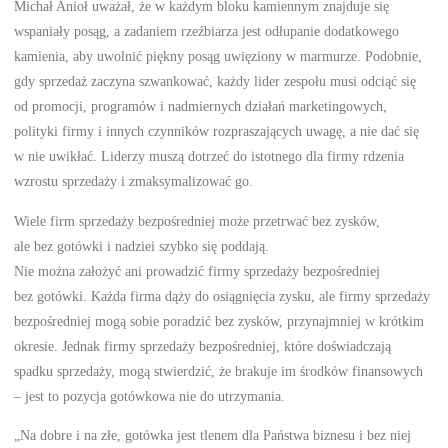
Michał Anioł uważał, że w każdym bloku kamiennym znajduje się
wspaniały posąg, a zadaniem rzeźbiarza jest odłupanie dodatkowego
kamienia, aby uwolnić piękny posąg uwięziony w marmurze. Podobnie,
gdy sprzedaż zaczyna szwankować, każdy lider zespołu musi odciąć się
od promocji, programów i nadmiernych działań marketingowych,
polityki firmy i innych czynników rozpraszających uwagę, a nie dać się
w nie uwikłać. Liderzy muszą dotrzeć do istotnego dla firmy rdzenia
wzrostu sprzedaży i zmaksymalizować go.
Wiele firm sprzedaży bezpośredniej może przetrwać bez zysków,
ale bez gotówki i nadziei szybko się poddają.
Nie można założyć ani prowadzić firmy sprzedaży bezpośredniej
bez gotówki. Każda firma dąży do osiągnięcia zysku, ale firmy sprzedaży
bezpośredniej mogą sobie poradzić bez zysków, przynajmniej w krótkim
okresie. Jednak firmy sprzedaży bezpośredniej, które doświadczają
spadku sprzedaży, mogą stwierdzić, że brakuje im środków finansowych
– jest to pozycja gotówkowa nie do utrzymania.
„Na dobre i na złe, gotówka jest tlenem dla Państwa biznesu i bez niej