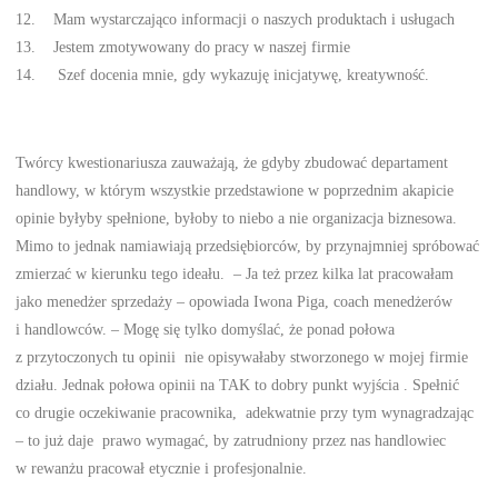
12. Mam wystarczająco informacji o naszych produktach i usługach
13. Jestem zmotywowany do pracy w naszej firmie
14. Szef docenia mnie, gdy wykazuję inicjatywę, kreatywność.
Twórcy kwestionariusza zauważają, że gdyby zbudować departament
handlowy, w którym wszystkie przedstawione w poprzednim akapicie
opinie byłyby spełnione, byłoby to niebo a nie organizacja biznesowa.
Mimo to jednak namiawiają przedsiębiorców, by przynajmniej spróbować
zmierzać w kierunku tego ideału. – Ja też przez kilka lat pracowałam
jako menedżer sprzedaży – opowiada Iwona Piga, coach menedżerów
i handlowców. – Mogę się tylko domyślać, że ponad połowa
z przytoczonych tu opinii nie opisywałaby stworzonego w mojej firmie
działu. Jednak połowa opinii na TAK to dobry punkt wyjścia . Spełnić
co drugie oczekiwanie pracownika, adekwatnie przy tym wynagradzając
– to już daje prawo wymagać, by zatrudniony przez nas handlowiec
w rewanżu pracował etycznie i profesjonalnie.