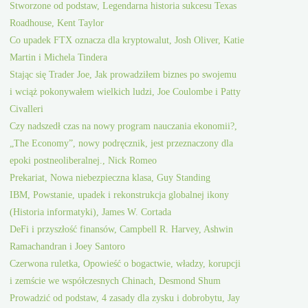
Stworzone od podstaw, Legendarna historia sukcesu Texas
Roadhouse, Kent Taylor
Co upadek FTX oznacza dla kryptowalut, Josh Oliver, Katie
Martin i Michela Tindera
Stając się Trader Joe, Jak prowadziłem biznes po swojemu
i wciąż pokonywałem wielkich ludzi, Joe Coulombe i Patty
Civalleri
Czy nadszedł czas na nowy program nauczania ekonomii?,
„The Economy”, nowy podręcznik, jest przeznaczony dla
epoki postneoliberalnej., Nick Romeo
Prekariat, Nowa niebezpieczna klasa, Guy Standing
IBM, Powstanie, upadek i rekonstrukcja globalnej ikony
(Historia informatyki), James W. Cortada
DeFi i przyszłość finansów, Campbell R. Harvey, Ashwin
Ramachandran i Joey Santoro
Czerwona ruletka, Opowieść o bogactwie, władzy, korupcji
i zemście we współczesnych Chinach, Desmond Shum
Prowadzić od podstaw, 4 zasady dla zysku i dobrobytu, Jay