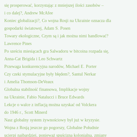
się prosperować, korzystając z mniejszej ilości zasobów –
i co dalej?, Andrew McAfee
Koniec globalizacji?, Co wojna Rosji na Ukrainie oznacza dla
gospodarki światowej, Adam S. Posen
Towary ekologiczne, Czym są i jak można nimi handlować?
Lawrence Pines
Po sześciu miesiącach gra Salwadoru w bitcoina rozpada się,
Anna-Cat Brigida i Leo Schwartz
Przewaga konkurencyjna narodów, Michael E. Porter
Czy czeki stymulacyjne były błędem?, Santul Nerkar
i Amelia Thomson-DeVeaux
Globalna stabilność finansowa, Implikacje wojny
na Ukrainie, Fabio Natalucci i Bruce Edwards
Lekcje o walce z inflacją można uzyskać od Volckera
do 1946 r., Scott Minerd
Nasz globalny system żywnościowy był już w kryzysie.
Wojna z Rosją jeszcze go pogorszy, Globalne Południe
ucierpi najbardziej, ponieważ spuścizna kolonialna, zmiany