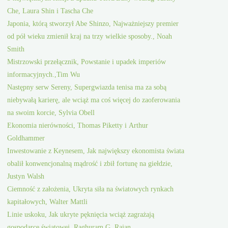
Che, Laura Shin i Tascha Che
Japonia, którą stworzył Abe Shinzo, Najważniejszy premier
od pół wieku zmienił kraj na trzy wielkie sposoby., Noah
Smith
Mistrzowski przełącznik, Powstanie i upadek imperiów
informacyjnych.,Tim Wu
Następny serw Sereny, Supergwiazda tenisa ma za sobą
niebywałą karierę, ale wciąż ma coś więcej do zaoferowania
na swoim korcie, Sylvia Obell
Ekonomia nierówności, Thomas Piketty i Arthur
Goldhammer
Inwestowanie z Keynesem, Jak największy ekonomista świata
obalił konwencjonalną mądrość i zbił fortunę na giełdzie,
Justyn Walsh
Ciemność z założenia, Ukryta siła na światowych rynkach
kapitałowych, Walter Mattli
Linie uskoku, Jak ukryte pęknięcia wciąż zagrażają
gospodarce światowej, Raghuram G. Rajan