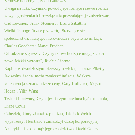
Królowe dobrobytu, Scott Galloway
Uwaga na luki, Czynniki powodujące rosnące rasowe różnice
w wynagrodzeniach i rozwiązania pozwalające je zniwelować,
Gad Levanon, Frank Steemers i Laura Sabattini
Wielki demograficzny przewrót,, Starzejące się
społeczeństwa, malejące nierówności i ożywienie inflacji,
Charles Goodhart i Manoj Pradhan
Odrodzenie się reszty, Czy rynki wschodzące mogą znaleźć
nowe ścieżki wzrostu?, Ruchir Sharma
Kapitał w dwudziestym pierwszym wieku, Thomas Piketty
Jak wolny handel może zwalczyć inflację, Większa
konkurencja oznacza niższe ceny, Gary Hufbauer, Megan
Hogan i Yilin Wang
Trybiki i potwory, Czym jest i czym powinna być ekonomia,
Diane Coyle
Człowiek, który złamał kapitalizm, Jak Jack Welch
wypatroszył Heartland i zmiażdżył duszę korporacyjnej
Ameryki – i jak cofnąć jego dziedzictwo, David Gelles