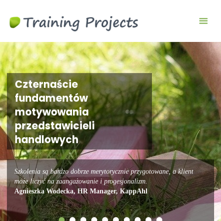
Wyjazdy
integracyjne,
szkolenia
team
building
Czternaście
fundamentów
motywowania
przedstawicieli
handlowych
Szkolenia są bardzo dobrze merytorycznie przygotowane, a klient
może liczyć na zaangażowanie i progesjonalizm.
Agnieszka Wodecka, HR Manager, KappAhl