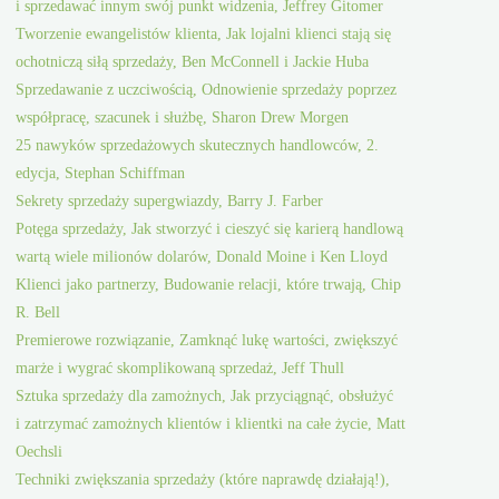
i sprzedawać innym swój punkt widzenia, Jeffrey Gitomer
Tworzenie ewangelistów klienta, Jak lojalni klienci stają się
ochotniczą siłą sprzedaży, Ben McConnell i Jackie Huba
Sprzedawanie z uczciwością, Odnowienie sprzedaży poprzez
współpracę, szacunek i służbę, Sharon Drew Morgen
25 nawyków sprzedażowych skutecznych handlowców, 2.
edycja, Stephan Schiffman
Sekrety sprzedaży supergwiazdy, Barry J. Farber
Potęga sprzedaży, Jak stworzyć i cieszyć się karierą handlową
wartą wiele milionów dolarów, Donald Moine i Ken Lloyd
Klienci jako partnerzy, Budowanie relacji, które trwają, Chip
R. Bell
Premierowe rozwiązanie, Zamknąć lukę wartości, zwiększyć
marże i wygrać skomplikowaną sprzedaż, Jeff Thull
Sztuka sprzedaży dla zamożnych, Jak przyciągnąć, obsłużyć
i zatrzymać zamożnych klientów i klientki na całe życie, Matt
Oechsli
Techniki zwiększania sprzedaży (które naprawdę działają!),