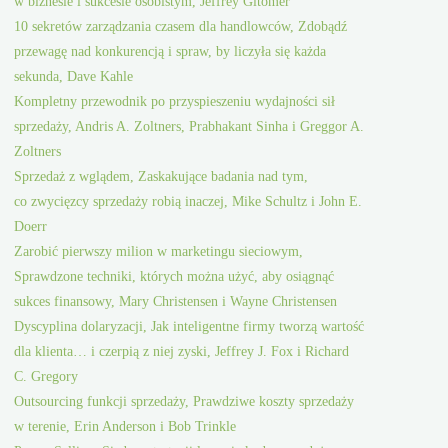
w biznesie i sukcesie osobistym, Jeffrey Gitomer
10 sekretów zarządzania czasem dla handlowców, Zdobądź
przewagę nad konkurencją i spraw, by liczyła się każda
sekunda, Dave Kahle
Kompletny przewodnik po przyspieszeniu wydajności sił
sprzedaży, Andris A. Zoltners, Prabhakant Sinha i Greggor A.
Zoltners
Sprzedaż z wglądem, Zaskakujące badania nad tym,
co zwycięzcy sprzedaży robią inaczej, Mike Schultz i John E.
Doerr
Zarobić pierwszy milion w marketingu sieciowym,
Sprawdzone techniki, których można użyć, aby osiągnąć
sukces finansowy, Mary Christensen i Wayne Christensen
Dyscyplina dolaryzacji, Jak inteligentne firmy tworzą wartość
dla klienta… i czerpią z niej zyski, Jeffrey J. Fox i Richard
C. Gregory
Outsourcing funkcji sprzedaży, Prawdziwe koszty sprzedaży
w terenie, Erin Anderson i Bob Trinkle