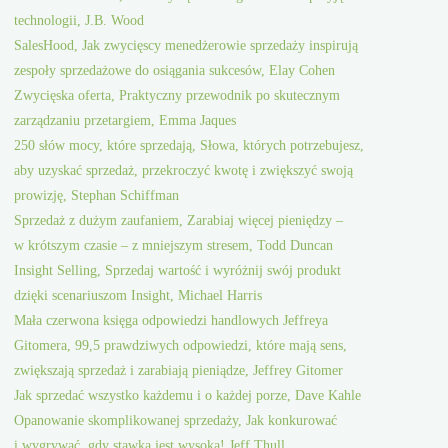
technologii, J.B. Wood
SalesHood, Jak zwycięscy menedżerowie sprzedaży inspirują
zespoły sprzedażowe do osiągania sukcesów, Elay Cohen
Zwycięska oferta, Praktyczny przewodnik po skutecznym
zarządzaniu przetargiem, Emma Jaques
250 słów mocy, które sprzedają, Słowa, których potrzebujesz,
aby uzyskać sprzedaż, przekroczyć kwotę i zwiększyć swoją
prowizję, Stephan Schiffman
Sprzedaż z dużym zaufaniem, Zarabiaj więcej pieniędzy –
w krótszym czasie – z mniejszym stresem, Todd Duncan
Insight Selling, Sprzedaj wartość i wyróżnij swój produkt
dzięki scenariuszom Insight, Michael Harris
Mała czerwona księga odpowiedzi handlowych Jeffreya
Gitomera, 99,5 prawdziwych odpowiedzi, które mają sens,
zwiększają sprzedaż i zarabiają pieniądze, Jeffrey Gitomer
Jak sprzedać wszystko każdemu i o każdej porze, Dave Kahle
Opanowanie skomplikowanej sprzedaży, Jak konkurować
i wygrywać, gdy stawka jest wysoka! Jeff Thull