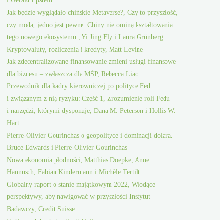
i Gerald Epstein
Jak będzie wyglądało chińskie Metaverse?, Czy to przyszłość,
czy moda, jedno jest pewne: Chiny nie ominą kształtowania
tego nowego ekosystemu., Yi Jing Fly i Laura Grünberg
Kryptowaluty, rozliczenia i kredyty, Matt Levine
Jak zdecentralizowane finansowanie zmieni usługi finansowe
dla biznesu – zwłaszcza dla MŚP, Rebecca Liao
Przewodnik dla kadry kierowniczej po polityce Fed
i związanym z nią ryzyku: Część 1, Zrozumienie roli Fedu
i narzędzi, którymi dysponuje, Dana M. Peterson i Hollis W.
Hart
Pierre-Olivier Gourinchas o geopolityce i dominacji dolara,
Bruce Edwards i Pierre-Olivier Gourinchas
Nowa ekonomia płodności, Matthias Doepke, Anne
Hannusch, Fabian Kindermann i Michèle Tertilt
Globalny raport o stanie majątkowym 2022, Wiodące
perspektywy, aby nawigować w przyszłości Instytut
Badawczy, Credit Suisse