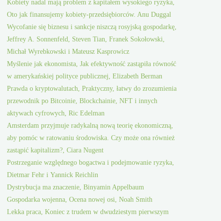
Kobiety nadal mają problem z kapitałem wysokiego ryzyka,
Oto jak finansujemy kobiety-przedsiębiorców. Anu Duggal
Wycofanie się biznesu i sankcje niszczą rosyjską gospodarkę,
Jeffrey A. Sonnenfeld, Steven Tian, Franek Sokołowski,
Michał Wyrebkowski i Mateusz Kasprowicz
Myślenie jak ekonomista, Jak efektywność zastąpiła równość
w amerykańskiej polityce publicznej, Elizabeth Berman
Prawda o kryptowalutach, Praktyczny, łatwy do zrozumienia
przewodnik po Bitcoinie, Blockchainie, NFT i innych
aktywach cyfrowych, Ric Edelman
Amsterdam przyjmuje radykalną nową teorię ekonomiczną,
aby pomóc w ratowaniu środowiska. Czy może ona również
zastąpić kapitalizm?, Ciara Nugent
Postrzeganie względnego bogactwa i podejmowanie ryzyka,
Dietmar Fehr i Yannick Reichlin
Dystrybucja ma znaczenie, Binyamin Appelbaum
Gospodarka wojenna, Ocena nowej osi, Noah Smith
Lekka praca, Koniec z trudem w dwudziestym pierwszym