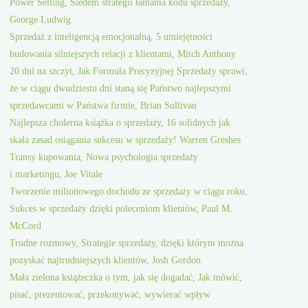
Power Selling, Siedem strategii łamania kodu sprzedaży,
George Ludwig
Sprzedaż z inteligencją emocjonalną, 5 umiejętności
budowania silniejszych relacji z klientami, Mitch Anthony
20 dni na szczyt, Jak Formuła Precyzyjnej Sprzedaży sprawi,
że w ciągu dwudziestu dni staną się Państwo najlepszymi
sprzedawcami w Państwa firmie, Brian Sullivan
Najlepsza cholerna książka o sprzedaży, 16 solidnych jak
skała zasad osiągania sukcesu w sprzedaży! Warren Greshes
Transy kupowania, Nowa psychologia sprzedaży
i marketingu, Joe Vitale
Tworzenie milionowego dochodu ze sprzedaży w ciągu roku,
Sukces w sprzedaży dzięki poleceniom klientów, Paul M.
McCord
Trudne rozmowy, Strategie sprzedaży, dzięki którym można
pozyskać najtrudniejszych klientów, Josh Gordon
Mała zielona książeczka o tym, jak się dogadać, Jak mówić,
pisać, prezentować, przekonywać, wywierać wpływ