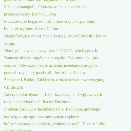
Siła antymonopolu, Globalna walka z koncentracją
przedsiębiorstw, Barry C. Lynn
Poszukiwacze bogactwa, Jak miliarderzy płacą miliony,
by ukryć tryliony, Chuck Collins
Daniel Yergin o nowej mapie energii, Bruce Edwards i Daniel
Yergin
Dlaczego tak wiele przewidywań COVID było błędnych,
Tsunami eksmisji nigdy nie nastąpiło. Tak samo jak „she-
cession”. Oto cztery teorie na temat nieudanych prognoz
gospodarczych ery pandemii., Jerozolima Demsas
Zabijanie I-Banku, Zakłócenia w bankowości inwestycyjnej,
CB Insights
Amerykańskie dynastie, Historia założycieli i wpływowych
rodzin amerykańskich, Rachel Dickinson
Problem bailoutu w neoliberalizmie, Ekonomia głównego
nurtu ignoruje ogromne interwencje rządowe,
których wymaga kapitalizm „wolnorynkowy”., Robert Pollin