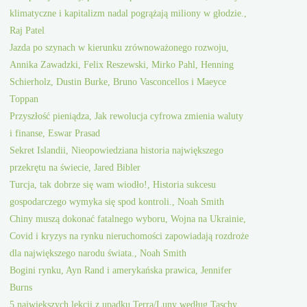
klimatyczne i kapitalizm nadal pogrążają miliony w głodzie.,
Raj Patel
Jazda po szynach w kierunku zrównoważonego rozwoju,
Annika Zawadzki, Felix Reszewski, Mirko Pahl, Henning
Schierholz, Dustin Burke, Bruno Vasconcellos i Maeyce
Toppan
Przyszłość pieniądza, Jak rewolucja cyfrowa zmienia waluty
i finanse, Eswar Prasad
Sekret Islandii, Nieopowiedziana historia największego
przekrętu na świecie, Jared Bibler
Turcja, tak dobrze się wam wiodło!, Historia sukcesu
gospodarczego wymyka się spod kontroli., Noah Smith
Chiny muszą dokonać fatalnego wyboru, Wojna na Ukrainie,
Covid i kryzys na rynku nieruchomości zapowiadają rozdroże
dla największego narodu świata., Noah Smith
Bogini rynku, Ayn Rand i amerykańska prawica, Jennifer
Burns
5 największych lekcji z upadku Terra/Luny według Taschy