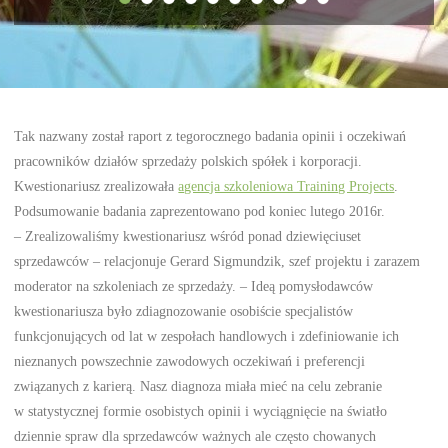
Tak nazwany został raport z tegorocznego badania opinii i oczekiwań
pracowników działów sprzedaży polskich spółek i korporacji.
Kwestionariusz zrealizowała
agencja szkoleniowa Training Projects
.
Podsumowanie badania zaprezentowano pod koniec lutego 2016r.
– Zrealizowaliśmy kwestionariusz wśród ponad dziewięciuset
sprzedawców – relacjonuje Gerard Sigmundzik, szef projektu i zarazem
moderator na szkoleniach ze sprzedaży. – Ideą pomysłodawców
kwestionariusza było zdiagnozowanie osobiście specjalistów
funkcjonujących od lat w zespołach handlowych i zdefiniowanie ich
nieznanych powszechnie zawodowych oczekiwań i preferencji
związanych z karierą. Nasz diagnoza miała mieć na celu zebranie
w statystycznej formie osobistych opinii i wyciągnięcie na światło
dziennie spraw dla sprzedawców ważnych ale często chowanych