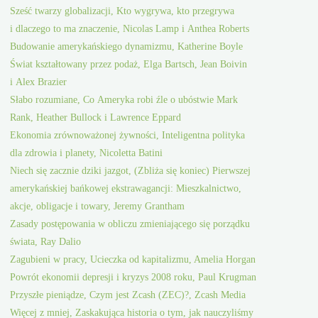
Sześć twarzy globalizacji, Kto wygrywa, kto przegrywa
i dlaczego to ma znaczenie, Nicolas Lamp i Anthea Roberts
Budowanie amerykańskiego dynamizmu, Katherine Boyle
Świat kształtowany przez podaż, Elga Bartsch, Jean Boivin
i Alex Brazier
Słabo rozumiane, Co Ameryka robi źle o ubóstwie Mark
Rank, Heather Bullock i Lawrence Eppard
Ekonomia zrównoważonej żywności, Inteligentna polityka
dla zdrowia i planety, Nicoletta Batini
Niech się zacznie dziki jazgot, (Zbliża się koniec) Pierwszej
amerykańskiej bańkowej ekstrawagancji: Mieszkalnictwo,
akcje, obligacje i towary, Jeremy Grantham
Zasady postępowania w obliczu zmieniającego się porządku
świata, Ray Dalio
Zagubieni w pracy, Ucieczka od kapitalizmu, Amelia Horgan
Powrót ekonomii depresji i kryzys 2008 roku, Paul Krugman
Przyszłe pieniądze, Czym jest Zcash (ZEC)?, Zcash Media
Więcej z mniej, Zaskakująca historia o tym, jak nauczyliśmy