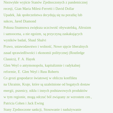
Niezwykłe wyjście Stanów Zjednoczonych z pandemicznej
recesji, Gian Maria Milesi-Ferretti i David Dollar
Upadek, Jak społeczeństwa decydują się na porażkę lub
sukces, Jared Diamond
Pokusa finansowa zwiększa uczciwość obywatelską, Altruizm
i samoocena, a nie egoizm, są przyczyną zaskakujących
wyników badań, Shaul Shalvi
Prawo, ustawodawstwo i wolność, Nowe ujęcie liberalnych
zasad sprawiedliwości i ekonomii politycznej (Routledge
Classics), F. A. Hayek
Glen Weyl o antymonopolu, kapitalizmie i radykalnej
reformie, E. Glen Weyl i Russ Roberts
Co grozi gospodarce światowej w obliczu konfliktu
na Ukrainie, Kraje, które są uzależnione od bogatych dostaw
energii, pszenicy, niklu i innych podstawowych produktów
w tym regionie, mogą odczuć ból związany ze wzrostem cen.,
Patricia Cohen i Jack Ewing
Stany Zjednoczone sankcji, Stosowanie i nadużywanie