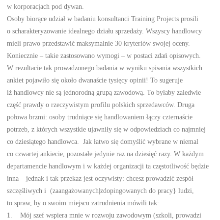
w korporacjach pod dywan.
Osoby biorące udział w badaniu konsultanci Training Projects prosili
o scharakteryzowanie idealnego działu sprzedaży. Wszyscy handlowcy
mieli prawo przedstawić maksymalnie 30 kryteriów swojej oceny.
Koniecznie – takie zastosowano wymogi – w postaci zdań opisowych.
W rezultacie tak prowadzonego badania w wyniku spisania wszystkich
ankiet pojawiło się około dwanaście tysięcy opinii! To sugeruje
iż handlowcy nie są jednorodną grupą zawodową. To byłaby zaledwie
część prawdy o rzeczywistym profilu polskich sprzedawców. Druga
połowa brzmi: osoby trudniące się handlowaniem łączy czternaście
potrzeb, z których wszystkie ujawniły się w odpowiedziach co najmniej
co dziesiątego handlowca. Jak łatwo się domyślić wybrane w niemal
co czwartej ankiecie, pozostałe jedynie raz na dziesięć razy. W każdym
departamencie handlowym i w każdej organizacji ta częstotliwość będzie
inna – jednak i tak przekaz jest oczywisty: chcesz prowadzić zespół
szczęśliwych i (zaangażowanych|zdopingowanych do pracy} ludzi,
to spraw, by o swoim miejscu zatrudnienia mówili tak:
1. Mój szef wspiera mnie w rozwoju zawodowym (szkoli, prowadzi