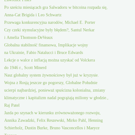
Po sześciu miesiącach gra Salwadoru w bitcoina rozpada się,
Anna-Cat Brigida i Leo Schwartz
Przewaga konkurencyjna narodów, Michael E. Porter
Czy czeki stymulacyjne były błędem?, Santul Nerkar
i Amelia Thomson-DeVeaux
Globalna stabilność finansowa, Implikacje wojny
na Ukrainie, Fabio Natalucci i Bruce Edwards
Lekcje o walce z inflacją można uzyskać od Volckera
do 1946 r., Scott Minerd
Nasz globalny system żywnościowy był już w kryzysie.
Wojna z Rosją jeszcze go pogorszy, Globalne Południe
ucierpi najbardziej, ponieważ spuścizna kolonialna, zmiany
klimatyczne i kapitalizm nadal pogrążają miliony w głodzie.,
Raj Patel
Jazda po szynach w kierunku zrównoważonego rozwoju,
Annika Zawadzki, Felix Reszewski, Mirko Pahl, Henning
Schierholz, Dustin Burke, Bruno Vasconcellos i Maeyce