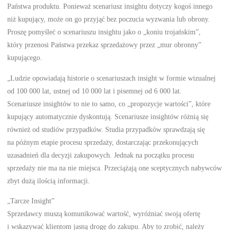
Państwa produktu. Ponieważ scenariusz insightu dotyczy kogoś innego
niż kupujący, może on go przyjąć bez poczucia wyzwania lub obrony.
Proszę pomyśleć o scenariuszu insightu jako o „koniu trojańskim”,
który przenosi Państwa przekaz sprzedażowy przez „mur obronny”
kupującego.
„Ludzie opowiadają historie o scenariuszach insight w formie wizualnej
od 100 000 lat, ustnej od 10 000 lat i pisemnej od 6 000 lat.
Scenariusze insightów to nie to samo, co „propozycje wartości”, które
kupujący automatycznie dyskontują. Scenariusze insightów różnią się
również od studiów przypadków. Studia przypadków sprawdzają się
na późnym etapie procesu sprzedaży, dostarczając przekonujących
uzasadnień dla decyzji zakupowych. Jednak na początku procesu
sprzedaży nie ma na nie miejsca. Przeciążają one sceptycznych nabywców
zbyt dużą ilością informacji.
„Tarcze Insight”
Sprzedawcy muszą komunikować wartość, wyróżniać swoją ofertę
i wskazywać klientom jasną drogę do zakupu. Aby to zrobić, należy