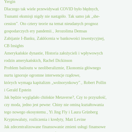
Yergin
Dlaczego tak wiele przewidywań COVID było błędnych,
Tsunami eksmisji nigdy nie nastąpiło. Tak samo jak „she-
cession”. Oto cztery teorie na temat nieudanych prognoz
gospodarczych ery pandemii., Jerozolima Demsas
Zabijanie I-Banku, Zakłócenia w bankowości inwestycyjnej,
CB Insights
Amerykańskie dynastie, Historia założycieli i wpływowych
rodzin amerykańskich, Rachel Dickinson
Problem bailoutu w neoliberalizmie, Ekonomia głównego
nurtu ignoruje ogromne interwencje rządowe,
których wymaga kapitalizm „wolnorynkowy”., Robert Pollin
i Gerald Epstein
Jak będzie wyglądało chińskie Metaverse?, Czy to przyszłość,
czy moda, jedno jest pewne: Chiny nie ominą kształtowania
tego nowego ekosystemu., Yi Jing Fly i Laura Grünberg
Kryptowaluty, rozliczenia i kredyty, Matt Levine
Jak zdecentralizowane finansowanie zmieni usługi finansowe