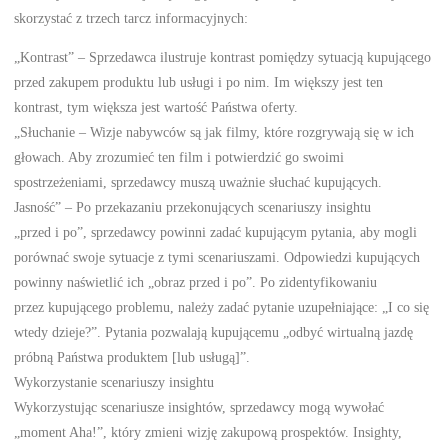
skorzystać z trzech tarcz informacyjnych:
„Kontrast” – Sprzedawca ilustruje kontrast pomiędzy sytuacją kupującego
przed zakupem produktu lub usługi i po nim. Im większy jest ten
kontrast, tym większa jest wartość Państwa oferty.
„Słuchanie – Wizje nabywców są jak filmy, które rozgrywają się w ich
głowach. Aby zrozumieć ten film i potwierdzić go swoimi
spostrzeżeniami, sprzedawcy muszą uważnie słuchać kupujących.
Jasność” – Po przekazaniu przekonujących scenariuszy insightu
„przed i po”, sprzedawcy powinni zadać kupującym pytania, aby mogli
porównać swoje sytuacje z tymi scenariuszami. Odpowiedzi kupujących
powinny naświetlić ich „obraz przed i po”. Po zidentyfikowaniu
przez kupującego problemu, należy zadać pytanie uzupełniające: „I co się
wtedy dzieje?”. Pytania pozwalają kupującemu „odbyć wirtualną jazdę
próbną Państwa produktem [lub usługą]”.
Wykorzystanie scenariuszy insightu
Wykorzystując scenariusze insightów, sprzedawcy mogą wywołać
„moment Aha!”, który zmieni wizję zakupową prospektów. Insighty,