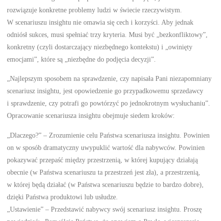
rozwiązuje konkretne problemy ludzi w świecie rzeczywistym.
W scenariuszu insightu nie omawia się cech i korzyści. Aby jednak
odniósł sukces, musi spełniać trzy kryteria. Musi być „bezkonfliktowy”,
konkretny (czyli dostarczający niezbędnego kontekstu) i „owinięty
emocjami”, które są „niezbędne do podjęcia decyzji”.
„Najlepszym sposobem na sprawdzenie, czy napisała Pani niezapomniany
scenariusz insightu, jest opowiedzenie go przypadkowemu sprzedawcy
i sprawdzenie, czy potrafi go powtórzyć po jednokrotnym wysłuchaniu”.
Opracowanie scenariusza insightu obejmuje siedem kroków:
„Dlaczego?” – Zrozumienie celu Państwa scenariusza insightu. Powinien
on w sposób dramatyczny uwypuklić wartość dla nabywców. Powinien
pokazywać przepaść między przestrzenią, w której kupujący działają
obecnie (w Państwa scenariuszu ta przestrzeń jest zła), a przestrzenią,
w której będą działać (w Państwa scenariuszu będzie to bardzo dobre),
dzięki Państwa produktowi lub usłudze.
„Ustawienie” – Przedstawić nabywcy swój scenariusz insightu. Proszę