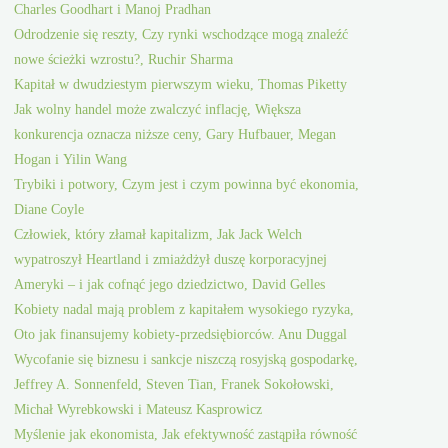
Charles Goodhart i Manoj Pradhan
Odrodzenie się reszty, Czy rynki wschodzące mogą znaleźć
nowe ścieżki wzrostu?, Ruchir Sharma
Kapitał w dwudziestym pierwszym wieku, Thomas Piketty
Jak wolny handel może zwalczyć inflację, Większa
konkurencja oznacza niższe ceny, Gary Hufbauer, Megan
Hogan i Yilin Wang
Trybiki i potwory, Czym jest i czym powinna być ekonomia,
Diane Coyle
Człowiek, który złamał kapitalizm, Jak Jack Welch
wypatroszył Heartland i zmiażdżył duszę korporacyjnej
Ameryki – i jak cofnąć jego dziedzictwo, David Gelles
Kobiety nadal mają problem z kapitałem wysokiego ryzyka,
Oto jak finansujemy kobiety-przedsiębiorców. Anu Duggal
Wycofanie się biznesu i sankcje niszczą rosyjską gospodarkę,
Jeffrey A. Sonnenfeld, Steven Tian, Franek Sokołowski,
Michał Wyrebkowski i Mateusz Kasprowicz
Myślenie jak ekonomista, Jak efektywność zastąpiła równość