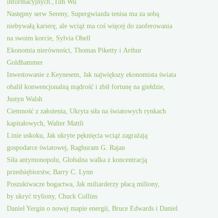
informacyjnych.,Tim Wu
Następny serw Sereny, Supergwiazda tenisa ma za sobą
niebywałą karierę, ale wciąż ma coś więcej do zaoferowania
na swoim korcie, Sylvia Obell
Ekonomia nierówności, Thomas Piketty i Arthur
Goldhammer
Inwestowanie z Keynesem, Jak największy ekonomista świata
obalił konwencjonalną mądrość i zbił fortunę na giełdzie,
Justyn Walsh
Ciemność z założenia, Ukryta siła na światowych rynkach
kapitałowych, Walter Mattli
Linie uskoku, Jak ukryte pęknięcia wciąż zagrażają
gospodarce światowej, Raghuram G. Rajan
Siła antymonopolu, Globalna walka z koncentracją
przedsiębiorstw, Barry C. Lynn
Poszukiwacze bogactwa, Jak miliarderzy płacą miliony,
by ukryć tryliony, Chuck Collins
Daniel Yergin o nowej mapie energii, Bruce Edwards i Daniel