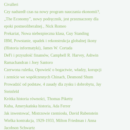
Civalleri
Czy nadszedł czas na nowy program nauczania ekonomii?,
„The Economy”, nowy podręcznik, jest przeznaczony dla
epoki postneoliberalnej., Nick Romeo
Prekariat, Nowa niebezpieczna klasa, Guy Standing
IBM, Powstanie, upadek i rekonstrukcja globalnej ikony
(Historia informatyki), James W. Cortada
DeFi i przyszłość finansów, Campbell R. Harvey, Ashwin
Ramachandran i Joey Santoro
Czerwona ruletka, Opowieść o bogactwie, władzy, korupcji
i zemście we współczesnych Chinach, Desmond Shum
Prowadzić od podstaw, 4 zasady dla zysku i dobrobytu, Jay
Steinfeld
Krótka historia równości, Thomas Piketty
Kuba, Amerykańska historia, Ada Ferrer
Jak inwestować, Mistrzowie rzemiosła, David Rubenstein
Wielka kontrakcja, 1929-1933, Milton Friedman i Anna
Jacobson Schwartz