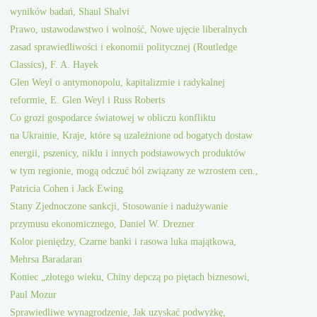
wyników badań, Shaul Shalvi
Prawo, ustawodawstwo i wolność, Nowe ujęcie liberalnych
zasad sprawiedliwości i ekonomii politycznej (Routledge
Classics), F. A. Hayek
Glen Weyl o antymonopolu, kapitalizmie i radykalnej
reformie, E. Glen Weyl i Russ Roberts
Co grozi gospodarce światowej w obliczu konfliktu
na Ukrainie, Kraje, które są uzależnione od bogatych dostaw
energii, pszenicy, niklu i innych podstawowych produktów
w tym regionie, mogą odczuć ból związany ze wzrostem cen.,
Patricia Cohen i Jack Ewing
Stany Zjednoczone sankcji, Stosowanie i nadużywanie
przymusu ekonomicznego, Daniel W. Drezner
Kolor pieniędzy, Czarne banki i rasowa luka majątkowa,
Mehrsa Baradaran
Koniec „złotego wieku, Chiny depczą po piętach biznesowi,
Paul Mozur
Sprawiedliwe wynagrodzenie, Jak uzyskać podwyżkę,