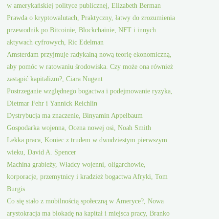
w amerykańskiej polityce publicznej, Elizabeth Berman
Prawda o kryptowalutach, Praktyczny, łatwy do zrozumienia
przewodnik po Bitcoinie, Blockchainie, NFT i innych
aktywach cyfrowych, Ric Edelman
Amsterdam przyjmuje radykalną nową teorię ekonomiczną,
aby pomóc w ratowaniu środowiska. Czy może ona również
zastąpić kapitalizm?, Ciara Nugent
Postrzeganie względnego bogactwa i podejmowanie ryzyka,
Dietmar Fehr i Yannick Reichlin
Dystrybucja ma znaczenie, Binyamin Appelbaum
Gospodarka wojenna, Ocena nowej osi, Noah Smith
Lekka praca, Koniec z trudem w dwudziestym pierwszym
wieku, David A. Spencer
Machina grabieży, Władcy wojenni, oligarchowie,
korporacje, przemytnicy i kradzież bogactwa Afryki, Tom
Burgis
Co się stało z mobilnością społeczną w Ameryce?, Nowa
arystokracja ma blokadę na kapitał i miejsca pracy, Branko