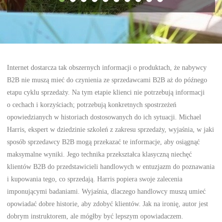
Internet dostarcza tak obszernych informacji o produktach, że nabywcy
B2B nie muszą mieć do czynienia ze sprzedawcami B2B aż do późnego
etapu cyklu sprzedaży. Na tym etapie klienci nie potrzebują informacji
o cechach i korzyściach; potrzebują konkretnych spostrzeżeń
opowiedzianych w historiach dostosowanych do ich sytuacji. Michael
Harris, ekspert w dziedzinie szkoleń z zakresu sprzedaży, wyjaśnia, w jaki
sposób sprzedawcy B2B mogą przekazać te informacje, aby osiągnąć
maksymalne wyniki. Jego technika przekształca klasyczną niechęć
klientów B2B do przedstawicieli handlowych w entuzjazm do poznawania
i kupowania tego, co sprzedają. Harris popiera swoje zalecenia
imponującymi badaniami. Wyjaśnia, dlaczego handlowcy muszą umieć
opowiadać dobre historie, aby zdobyć klientów. Jak na ironię, autor jest
dobrym instruktorem, ale mógłby być lepszym opowiadaczem.