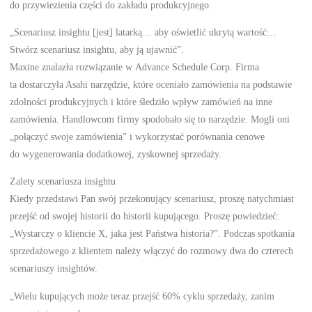
do przywiezienia części do zakładu produkcyjnego.
„Scenariusz insightu [jest] latarką… aby oświetlić ukrytą wartość…
Stwórz scenariusz insightu, aby ją ujawnić”.
Maxine znalazła rozwiązanie w Advance Schedule Corp. Firma
ta dostarczyła Asahi narzędzie, które oceniało zamówienia na podstawie
zdolności produkcyjnych i które śledziło wpływ zamówień na inne
zamówienia. Handlowcom firmy spodobało się to narzędzie. Mogli oni
„połączyć swoje zamówienia” i wykorzystać porównania cenowe
do wygenerowania dodatkowej, zyskownej sprzedaży.
Zalety scenariusza insightu
Kiedy przedstawi Pan swój przekonujący scenariusz, proszę natychmiast
przejść od swojej historii do historii kupującego. Proszę powiedzieć:
„Wystarczy o kliencie X, jaka jest Państwa historia?”. Podczas spotkania
sprzedażowego z klientem należy włączyć do rozmowy dwa do czterech
scenariuszy insightów.
„Wielu kupujących może teraz przejść 60% cyklu sprzedaży, zanim