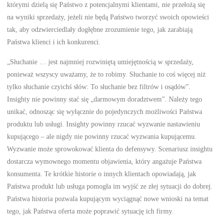
którymi dzielą się Państwo z potencjalnymi klientami, nie przełożą się
na wyniki sprzedaży, jeżeli nie będą Państwo tworzyć swoich opowieści
tak, aby odzwierciedlały dogłębne zrozumienie tego, jak zarabiają
Państwa klienci i ich konkurenci.
„Słuchanie … jest najmniej rozwiniętą umiejętnością w sprzedaży,
ponieważ wszyscy uważamy, że to robimy. Słuchanie to coś więcej niż
tylko słuchanie czyichś słów: To słuchanie bez filtrów i osądów”.
Insighty nie powinny stać się „darmowym doradztwem”. Należy tego
unikać, odnosząc się wyłącznie do pojedynczych możliwości Państwa
produktu lub usługi. Insighty powinny rzucać wyzwanie nastawieniu
kupującego – ale nigdy nie powinny rzucać wyzwania kupującemu.
Wyzwanie może sprowokować klienta do defensywy. Scenariusz insightu
dostarcza wymownego momentu objawienia, który angażuje Państwa
konsumenta. Te krótkie historie o innych klientach opowiadają, jak
Państwa produkt lub usługa pomogła im wyjść ze złej sytuacji do dobrej.
Państwa historia pozwala kupującym wyciągnąć nowe wnioski na temat
tego, jak Państwa oferta może poprawić sytuację ich firmy.