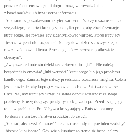
prowadzić do sensownego dialogu. Proszę wprowadzić dane
z benchmarków lub inne istotne informacje.
„Słuchanie w poszukiwaniu ukrytej wartości – Należy uważnie słuchać
wszystkiego, co mówi kupujący, nie tylko po to, aby zbadać sytuację
kupującego, ale również aby zidentyfikować wartość, której kupujący
„jeszcze w pełni nie rozpoznał”. Należy dowiedzieć się wszystkiego
o wizji zakupowej klienta. Słuchając, należy pozostać „całkowicie
obecnym”.
„Zwiększenie kontrastu dzięki scenariuszom insight” – Nie należy
bezpośrednio omawiać „luki wartości” kupującego lub jego problemu
handlowego. Zamiast tego należy przedstawić scenariusz insightu. Celem
jest sprawienie, aby kupujący rozpoznali siebie w Państwa opowieści.
Chce Pan, aby kupujący wzięli na siebie odpowiedzialność za swoje
problemy. Proszę dołączyć prosty rysunek przed i po. Przed: Kupujący
tonie w problemie. Po: Nabywca korzystający z Państwa pomocy.
To ilustruje wartość Państwa produktu lub usługi.
„Słuchać, aby uzyskać jasność” – Scenariusz insightu powinien wydobyć
„historię kupującego”. Gdy wizja kupującego stanie się jasna, należy