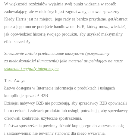
W większości rozdziałów wyjaśnia swój punkt widzenia w sposób
zadowalający, ale w niektórych jest zagmatwany, a nawet sprzeczny.
Kiedy Harris jest na miejscu, jego rady są bardzo przydatne. getAbstract
poleca jego mocne podejście handlowcom B2B, którzy muszą wiedzieć,
jak opowiedzieć historię swojego produktu, aby uzyskać maksymalny
efekt sprzedaży.
Streszczenie zostało przetłumaczone maszynowo (przepraszamy
za niedoskonałości tłumaczenia) jako materiał uzupełniający na nasze
szkolenia i wyjazdy integracyjne
.
Take-Aways
Łatwo dostępna w Internecie informacja o produktach i usługach
komplikuje sprzedaż B2B.
Dzisiejsi nabywcy B2B nie potrzebują, aby sprzedawcy B2B opowiadali
im o cechach i zaletach produktu lub usługi; potrzebują, aby sprzedawcy
oferowali konkretne, użyteczne spostrzeżenia.
Państwa spostrzeżenia powinny skłonić kupującego do zatrzymania się
i zastanowienia; nie powinny stanowić dla niego wyzwania.