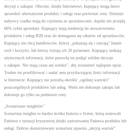
decyzji o zakupie. Obecnie, dzięki Internetowi, kupujący mogą łatwo
sprawdzić alternatywne produkty i usługi oraz porównać ceny. Dzisiejsi
nabywcy rzadko mają do czynienia ze sprzedawcami, dopóki nie przejdą
60% cyklu sprzedaży. Kupujący mają tendencję do utowarowienia
produktów i usług B2B oraz do domagania się rabatów od sprzedawców.
Kupujący nie chcą handlowców, którzy „pokazują się i rzucają” litanie
cech i korzyści, lub którzy irytują ich 20 pytaniami. Kupujący szukają
użytecznych informacji, które pozwolą im podjąć solidne decyzje
o zakupie. Nie mają czasu ani wiedzy”, aby zrozumieć najlepsze opcje.
Trudno im przefiltrować i nadać sens przytłaczającej ilości informacji
w Internecie. Kupujący nie potrafią określić „ogólnej wartości”
poszczególnych produktów lub usług. Wielu nie dokonuje zakupu lub
dokonuje go tylko na podstawie ceny.
„Scenariusze insightów”
Scenariusz insightu to bardzo krótka historia o firmie, którą uratowali
Państwo z sytuacji kryzysowej dzięki zastosowaniu Państwa produktu lub
usługi. Dobrze skonstruowany scenariusz ujawnia „ukrytą wartość”