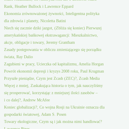
Rank, Heather Bullock i Lawrence Eppard
Ekonomia zrównoważonej żywności, Inteligentna polityka
dla zdrowia i planety, Nicoletta Batini
Niech się zacznie dziki jazgot, (Zbliża się koniec) Pierwszej
amerykańskiej bańkowej ekstrawagancji: Mieszkalnictwo,
akcje, obligacje i towary, Jeremy Grantham
Zasady postępowania w obliczu zmieniającego się porządku
świata, Ray Dalio
Zagubieni w pracy, Ucieczka od kapitalizmu, Amelia Horgan
Powrót ekonomii depresji i kryzys 2008 roku, Paul Krugman
Przyszłe pieniądze, Czym jest Zcash (ZEC)?, Zcash Media
Więcej z mniej, Zaskakująca historia o tym, jak nauczyliśmy
się prosperować, korzystając z mniejszej ilości zasobów –
i co dalej?, Andrew McAfee
Koniec globalizacji?, Co wojna Rosji na Ukrainie oznacza dla
gospodarki światowej, Adam S. Posen
Towary ekologiczne, Czym są i jak można nimi handlować?
Lawrence Pines