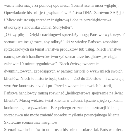
ważne informacje za pomocą opowieści (format scenariusza wglądu).
Opowiadanie historii jest „wpisane” w Państwa DNA. Zarówno SAP, jak
i Microsoft stosują sprzedaż insightową i oba te przedsiębiorstwa
utworzyły stanowiska „Chief Storyteller”.
„Ostrzy piłę – Dzięki coachingowi sprzedaży mogą Państwo wykorzystać
scenariusze insightowe, aby odkryć luki w wiedzy Państwa zespołów
sprzedażowych na temat Państwa produktów lub usług. Niech Państwo
nauczą swoich handlowców tworzyć scenariusze insightów „w ciągu
zaledwie 10 minut tygodniowo”. Niech ćwiczą tworzenie
dwuminutowych, zapadających w pamięć historii o wyzwaniach swoich
klientów. Niech te historie będą krótkie – 250 do 350 słów – i zawierają
wyraźne kontrasty przed i po. Przed stworzeniem swoich historii,
Państwa handlowcy muszą rozwinąć „helikopterowe spojrzenie na świat
klienta”. Muszą widzieć świat klienta w całości, łącznie z jego rynkami,
konkurencją i wyzwaniami. Bez pełnego zrozumienia sytuacji klienta,
sprzedawca nie może zmienić sposobu myślenia potencjalnego klienta.
Skuteczne scenariusze insightów
Scenariusze insightów to po prostu historie opisujące, jak Państwa oferta