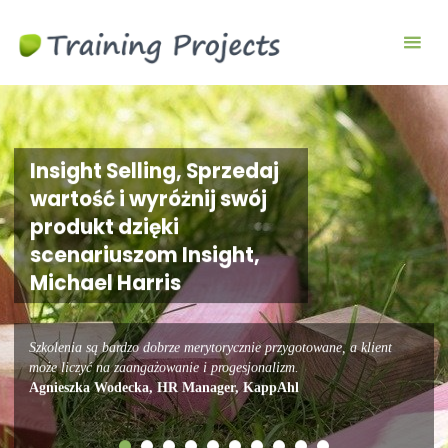
Wyjazdy
integracyjne,
szkolenia
team
building
Insight Selling, Sprzedaj
wartość i wyróżnij swój
produkt dzięki
scenariuszom Insight,
Michael Harris
Szkolenia są bardzo dobrze merytorycznie przygotowane, a klient
może liczyć na zaangażowanie i progesjonalizm.
Agnieszka Wodecka, HR Manager, KappAhl