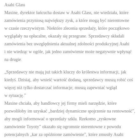
Asahi Glass
Maxine, dyrektor łańcucha dostaw w Asahi Glass, nie wiedziała, które
zamówienia przyniosą największy zysk, a które mogą być nierentowne
w czasie rzeczywistym. Niektóre zlecenia sprzedaży, które początkowo
wyglądały na opłacalne, okazały się przegrane. Sprzedawcy składali
zamówienia bez uwzględnienia aktualnej zdolności produkcyjnej Asahi
i nie wiedząc w ogóle, jak jedno zamówienie może negatywnie wpłynąć
na drugie.
„Sprzedawcy nie mają już takich kluczy do królestwa informacji, jak
kiedyś. Dzisiaj, aby wnieść wartość dodaną, sprzedawcy muszą robić coś
więcej niż tylko dostarczać informacje; muszą zapewniać wgląd
w sytuację.”
Maxine chciała, aby handlowcy jej firmy mieli narzędzie, które
pozwoliłoby im uzyskać „bardziej dynamiczne spojrzenie na rentowność”,
aby mogli informować o sprzedaży szkła. Rzekomo „zyskowne
zamówienie Toyoty” okazało się ogromnie nierentowne z powodu
potencjalnych „kar za opóźnione zamówienie”, które zmusiły Asahi