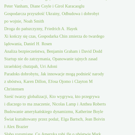
Peter Vanham, Diane Coyle i Girol Karacaoglu
Gospodarcza przyszłość Ukrainy, Odbudowa i dobrobyt
po wojnie, Noah Smith
Droga do pańszczyzny, Friedrich A. Hayek
Xi kończy się czas, Gospodarka Chin zmierza do twardego
lądowania, Daniel H. Rosen
Analiza bezpieczeństwa, Benjamin Graham i David Dodd
Startup nie do zatrzymania, Opanowanie tajnych zasad
izraelskiej chutzpah, Uri Adoni
Paradoks dobrobytu, Jak innowacje mogą podnieść narody
z ubóstwa, Karen Dillon, Efosa Ojomo i Clayton M
Christensen
Sześć twarzy globalizacji, Kto wygrywa, kto przegrywa
i dlaczego to ma znaczenie, Nicolas Lamp i Anthea Roberts
Budowanie amerykańskiego dynamizmu, Katherine Boyle
Świat kształtowany przez podaż, Elga Bartsch, Jean Boivin
i Alex Brazier
Słabo rozumiane, Co Ameryka robi źle o ubóstwie Mark