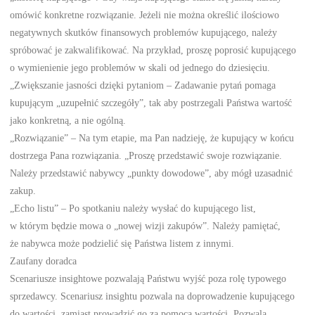
omówić konkretne rozwiązanie. Jeżeli nie można określić ilościowo
negatywnych skutków finansowych problemów kupującego, należy
spróbować je zakwalifikować. Na przykład, proszę poprosić kupującego
o wymienienie jego problemów w skali od jednego do dziesięciu.
„Zwiększanie jasności dzięki pytaniom – Zadawanie pytań pomaga
kupującym „uzupełnić szczegóły”, tak aby postrzegali Państwa wartość
jako konkretną, a nie ogólną.
„Rozwiązanie” – Na tym etapie, ma Pan nadzieję, że kupujący w końcu
dostrzega Pana rozwiązania. „Proszę przedstawić swoje rozwiązanie.
Należy przedstawić nabywcy „punkty dowodowe”, aby mógł uzasadnić
zakup.
„Echo listu” – Po spotkaniu należy wysłać do kupującego list,
w którym będzie mowa o „nowej wizji zakupów”. Należy pamiętać,
że nabywca może podzielić się Państwa listem z innymi.
Zaufany doradca
Scenariusze insightowe pozwalają Państwu wyjść poza rolę typowego
sprzedawcy. Scenariusz insightu pozwala na doprowadzenie kupującego
do wartości, zamiast prowadzić go za pomocą wartości. Pozwala