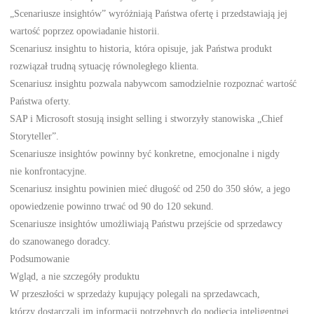
„Scenariusze insightów” wyróżniają Państwa ofertę i przedstawiają jej
wartość poprzez opowiadanie historii.
Scenariusz insightu to historia, która opisuje, jak Państwa produkt
rozwiązał trudną sytuację równoległego klienta.
Scenariusz insightu pozwala nabywcom samodzielnie rozpoznać wartość
Państwa oferty.
SAP i Microsoft stosują insight selling i stworzyły stanowiska „Chief
Storyteller”.
Scenariusze insightów powinny być konkretne, emocjonalne i nigdy
nie konfrontacyjne.
Scenariusz insightu powinien mieć długość od 250 do 350 słów, a jego
opowiedzenie powinno trwać od 90 do 120 sekund.
Scenariusze insightów umożliwiają Państwu przejście od sprzedawcy
do szanowanego doradcy.
Podsumowanie
Wgląd, a nie szczegóły produktu
W przeszłości w sprzedaży kupujący polegali na sprzedawcach,
którzy dostarczali im informacji potrzebnych do podjęcia inteligentnej