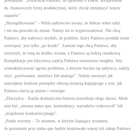
powiedzieć: „Pozwólcie Państwo, że opowiem o Pawle, wiceprezesie
ds. finansowych firmy produkcyjnej, który chciał zmniejszyć koszty
zapasów”.
„Skomplikowanie” – Wielu nabywców uważa, że dobrze sobie radzi
i nie ma powodu do zmian. Należy im to wyperswadować. Nie chcą
Państwo, aby nabywcy myśleli, że problem, który Państwa produkt może
rozwiązać, jest tylko „po kostki”. Zamiast tego chcą Państwo, aby
uwierzyli, że toną na środku oceanu, a Państwo są łodzią ratunkową.
Komplikacja jest kluczową częścią Państwa scenariusza insightu. Aby
scharakteryzować ogrom problemu, z którym boryka się nabywca, należy
użyć „porównania, metafory lub analogii”. Należy stworzyć jak
największy kontrast pomiędzy obecną sytuacją kupującego a tym, jak
Państwa oferta ją zmieni i rozwiąże.
„Złoczyńca – Każda dramatyczna historia potrzebuje złego aktora. Może
nim być „zmiana status quo, koniunktury, warunków rynkowych” lub
„krajobrazu konkurencyjnego”.
„Punkt zwrotny – To moment, w którym kupujący zrozumie,
że pozostanie przy status quo będzie kosztowało więcej niż zakup Państwa