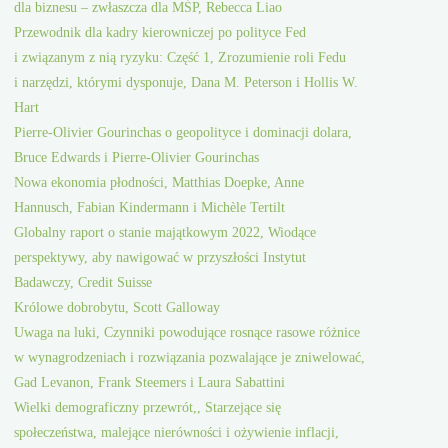
dla biznesu – zwłaszcza dla MŚP, Rebecca Liao
Przewodnik dla kadry kierowniczej po polityce Fed
i związanym z nią ryzyku: Część 1, Zrozumienie roli Fedu
i narzędzi, którymi dysponuje, Dana M. Peterson i Hollis W.
Hart
Pierre-Olivier Gourinchas o geopolityce i dominacji dolara,
Bruce Edwards i Pierre-Olivier Gourinchas
Nowa ekonomia płodności, Matthias Doepke, Anne
Hannusch, Fabian Kindermann i Michèle Tertilt
Globalny raport o stanie majątkowym 2022, Wiodące
perspektywy, aby nawigować w przyszłości Instytut
Badawczy, Credit Suisse
Królowe dobrobytu, Scott Galloway
Uwaga na luki, Czynniki powodujące rosnące rasowe różnice
w wynagrodzeniach i rozwiązania pozwalające je zniwelować,
Gad Levanon, Frank Steemers i Laura Sabattini
Wielki demograficzny przewrót,, Starzejące się
społeczeństwa, malejące nierówności i ożywienie inflacji,