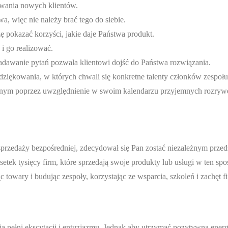
iwania nowych klientów.
a, więc nie należy brać tego do siebie.
ę pokazać korzyści, jakie daje Państwa produkt.
 i go realizować.
 zadawanie pytań pozwala klientowi dojść do Państwa rozwiązania.
iękowania, w których chwali się konkretne talenty członków zespołu
ym poprzez uwzględnienie w swoim kalendarzu przyjemnych rozryw
sprzedaży bezpośredniej, zdecydował się Pan zostać niezależnym przed
etek tysięcy firm, które sprzedają swoje produkty lub usługi w ten spo
owary i budując zespoły, korzystając ze wsparcia, szkoleń i zachęt fi
 pełni ekscytacji i entuzjazmu. Jednak aby utrzymać pozytywną energ