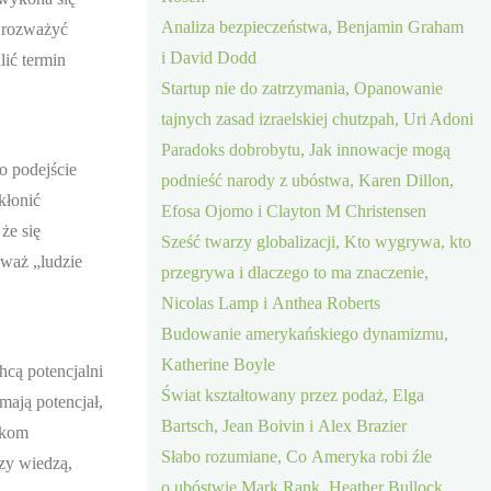
Analiza bezpieczeństwa, Benjamin Graham
 rozważyć
i David Dodd
lić termin
Startup nie do zatrzymania, Opanowanie
tajnych zasad izraelskiej chutzpah, Uri Adoni
Paradoks dobrobytu, Jak innowacje mogą
o podejście
podnieść narody z ubóstwa, Karen Dillon,
kłonić
Efosa Ojomo i Clayton M Christensen
że się
Sześć twarzy globalizacji, Kto wygrywa, kto
eważ „ludzie
przegrywa i dlaczego to ma znaczenie,
Nicolas Lamp i Anthea Roberts
Budowanie amerykańskiego dynamizmu,
Katherine Boyle
hcą potencjalni
Świat kształtowany przez podaż, Elga
ają potencjał,
Bartsch, Jean Boivin i Alex Brazier
nkom
Słabo rozumiane, Co Ameryka robi źle
rzy wiedzą,
o ubóstwie Mark Rank, Heather Bullock