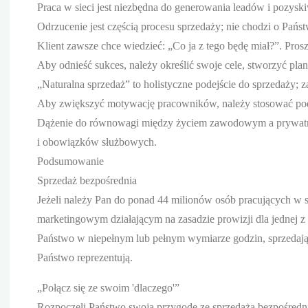
Praca w sieci jest niezbędna do generowania leadów i pozysk
Odrzucenie jest częścią procesu sprzedaży; nie chodzi o Państw
Klient zawsze chce wiedzieć: „Co ja z tego będę miał?”. Prosz
Aby odnieść sukces, należy określić swoje cele, stworzyć plan
„Naturalna sprzedaż” to holistyczne podejście do sprzedaży;
Aby zwiększyć motywację pracowników, należy stosować podz
Dążenie do równowagi między życiem zawodowym a prywatn
i obowiązków służbowych.
Podsumowanie
Sprzedaż bezpośrednia
Jeżeli należy Pan do ponad 44 milionów osób pracujących w 
marketingowym działającym na zasadzie prowizji dla jednej z s
Państwo w niepełnym lub pełnym wymiarze godzin, sprzedając t
Państwo reprezentują.
„Połącz się ze swoim 'dlaczego'”
Rozpoczęli Państwo swoją przygodę ze sprzedażą bezpośrednią