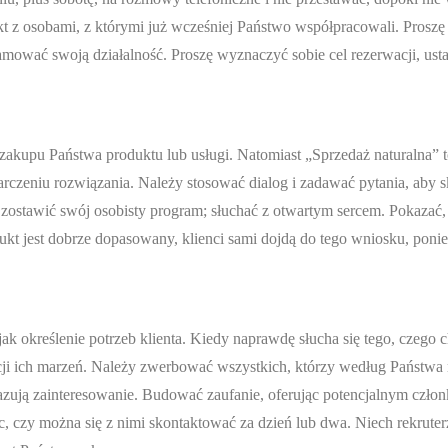
z osobami, z którymi już wcześniej Państwo współpracowali. Proszę
amować swoją działalność. Proszę wyznaczyć sobie cel rezerwacji, usta
akupu Państwa produktu lub usługi. Natomiast „Sprzedaż naturalna” t
tarczeniu rozwiązania. Należy stosować dialog i zadawać pytania, aby s
 zostawić swój osobisty program; słuchać z otwartym sercem. Pokazać, 
ukt jest dobrze dopasowany, klienci sami dojdą do tego wniosku, poni
k określenie potrzeb klienta. Kiedy naprawdę słucha się tego, czego c
ji ich marzeń. Należy zwerbować wszystkich, którzy według Państwa m
azują zainteresowanie. Budować zaufanie, oferując potencjalnym czło
ąc, czy można się z nimi skontaktować za dzień lub dwa. Niech rekrute