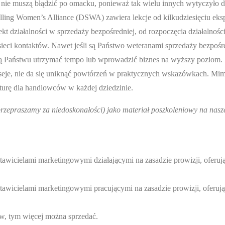
 nie muszą błądzić po omacku, ponieważ tak wielu innych wytyczyło d
elling Women’s Alliance (DSWA) zawiera lekcje od kilkudziesięciu eks
kt działalności w sprzedaży bezpośredniej, od rozpoczęcia działalnośc
sieci kontaktów. Nawet jeśli są Państwo weteranami sprzedaży bezpośr
ogą Państwu utrzymać tempo lub wprowadzić biznes na wyższy poziom.
a eseje, nie da się uniknąć powtórzeń w praktycznych wskazówkach. Mi
ekturę dla handlowców w każdej dziedzinie.
przepraszamy za niedoskonałości) jako materiał poszkoleniowy na nasz
stawicielami marketingowymi działającymi na zasadzie prowizji, oferu
stawicielami marketingowymi pracującymi na zasadzie prowizji, oferuj
ów, tym więcej można sprzedać.