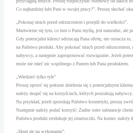
przyciągną innych. Proszę rozpoczynać rozmowy od takich uwa
Co najbardziej lubi Pani w swojej pracy?”. Proszę słuchać o
„Pokonaj strach przed odrzuceniem i przejdź do wielkości”.
Martwienie się tym, co inni o Panu myślą, jest naturalne, ale 
Gdy potencjalni klienci odrzucają Pana ofertę, nie oznacza to,
na Państwa produkt. Aby pokonać strach przed odrzuceniem, n
nabywcy, a następnie zaproponować rozwiązanie. Jeżeli potencj
może nie mieć nic wspólnego z Panem lub Pana produktem.
„Wiedzieć tylko tyle”
Proszę oprzeć się pokusie dzielenia się z potencjalnymi klie
należy skupić się na korzyściach, których poszukują nabywcy. 
Na przykład, jeżeli sprzedają Państwo kosmetyki, proszę zwr
Następnie należy podać korzyść: Żadne ostre substancje chemi
Państwa produkt zredukuje jej zmarszczki. Na koniec należy
„Skup się na wykonaniu”.