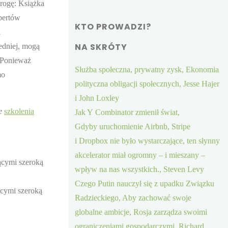
rogę: Książka
pertów
KTO PROWADZI?
i
NA SKRÓTY
edniej, mogą
 Ponieważ
Służba społeczna, prywatny zysk, Ekonomia
mo
polityczna obligacji społecznych, Jesse Hajer
i John Loxley
e
szkolenia
Jak Y Combinator zmienił świat,
Gdyby uruchomienie Airbnb, Stripe
i Dropbox nie było wystarczające, ten słynny
akcelerator miał ogromny – i mieszany –
jącymi szeroką
wpływ na nas wszystkich., Steven Levy
Czego Putin nauczył się z upadku Związku
ącymi szeroką
Radzieckiego, Aby zachować swoje
globalne ambicje, Rosja zarządza swoimi
ograniczeniami gospodarczymi, Richard