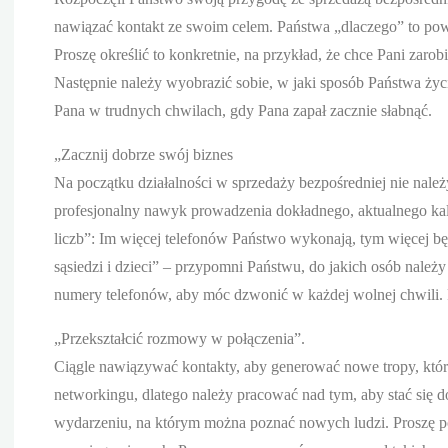
nawiązać kontakt ze swoim celem. Państwa „dlaczego” to powó
Proszę określić to konkretnie, na przykład, że chce Pani zarob
Następnie należy wyobrazić sobie, w jaki sposób Państwa życ
Pana w trudnych chwilach, gdy Pana zapał zacznie słabnąć.
„Zacznij dobrze swój biznes
Na początku działalności w sprzedaży bezpośredniej nie należ
profesjonalny nawyk prowadzenia dokładnego, aktualnego kal
liczb”: Im więcej telefonów Państwo wykonają, tym więcej b
sąsiedzi i dzieci” – przypomni Państwu, do jakich osób należ
numery telefonów, aby móc dzwonić w każdej wolnej chwili.
„Przekształcić rozmowy w połączenia”.
Ciągle nawiązywać kontakty, aby generować nowe tropy, któr
networkingu, dlatego należy pracować nad tym, aby stać si
wydarzeniu, na którym można poznać nowych ludzi. Proszę p