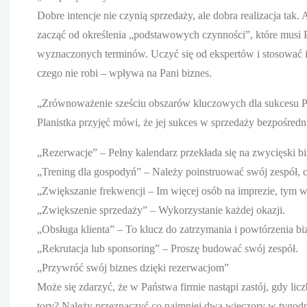
Dobre intencje nie czynią sprzedaży, ale dobra realizacja tak.
zacząć od określenia „podstawowych czynności”, które musi 
wyznaczonych terminów. Uczyć się od ekspertów i stosować ich
czego nie robi – wpływa na Pani biznes.
„Zrównoważenie sześciu obszarów kluczowych dla sukcesu P
Planistka przyjęć mówi, że jej sukces w sprzedaży bezpośredn
„Rezerwacje” – Pełny kalendarz przekłada się na zwycięski bi
„Trening dla gospodyń” – Należy poinstruować swój zespół, c
„Zwiększanie frekwencji – Im więcej osób na imprezie, tym w
„Zwiększenie sprzedaży” – Wykorzystanie każdej okazji.
„Obsługa klienta” – To klucz do zatrzymania i powtórzenia bi
„Rekrutacja lub sponsoring” – Proszę budować swój zespół.
„Przywróć swój biznes dzięki rezerwacjom”
Może się zdarzyć, że w Państwa firmie nastąpi zastój, gdy li
tory? Należy przeznaczyć co najmniej dwa wieczory w tygodni