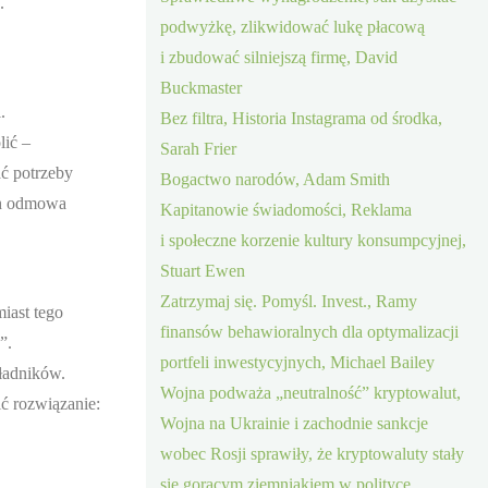
.
podwyżkę, zlikwidować lukę płacową
i zbudować silniejszą firmę, David
Buckmaster
.
Bez filtra, Historia Instagrama od środka,
lić –
Sarah Frier
ać potrzeby
Bogactwo narodów, Adam Smith
Ich odmowa
Kapitanowie świadomości, Reklama
i społeczne korzenie kultury konsumpcyjnej,
Stuart Ewen
Zatrzymaj się. Pomyśl. Invest., Ramy
iast tego
finansów behawioralnych dla optymalizacji
”.
portfeli inwestycyjnych, Michael Bailey
kładników.
Wojna podważa „neutralność” kryptowalut,
ić rozwiązanie:
Wojna na Ukrainie i zachodnie sankcje
wobec Rosji sprawiły, że kryptowaluty stały
się gorącym ziemniakiem w polityce