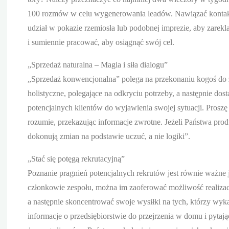
100 rozmów w celu wygenerowania leadów. Nawiązać kontakt 
udział w pokazie rzemiosła lub podobnej imprezie, aby zarekl
i sumiennie pracować, aby osiągnąć swój cel.
„Sprzedaż naturalna – Magia i siła dialogu”
„Sprzedaż konwencjonalna” polega na przekonaniu kogoś do z
holistyczne, polegające na odkryciu potrzeby, a następnie dos
potencjalnych klientów do wyjawienia swojej sytuacji. Proszę
rozumie, przekazując informacje zwrotne. Jeżeli Państwa prod
dokonują zmian na podstawie uczuć, a nie logiki”.
„Stać się potęgą rekrutacyjną”
Poznanie pragnień potencjalnych rekrutów jest równie ważne ja
członkowie zespołu, można im zaoferować możliwość realizac
a następnie skoncentrować swoje wysiłki na tych, którzy wyk
informacje o przedsiębiorstwie do przejrzenia w domu i pytaj