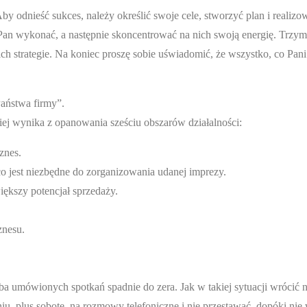
 Aby odnieść sukces, należy określić swoje cele, stworzyć plan i realiz
Pan wykonać, a następnie skoncentrować na nich swoją energię. Trzym
 strategie. Na koniec proszę sobie uświadomić, że wszystko, co Pani 
aństwa firmy”.
iej wynika z opanowania sześciu obszarów działalności:
znes.
o jest niezbędne do zorganizowania udanej imprezy.
iększy potencjał sprzedaży.
znesu.
czba umówionych spotkań spadnie do zera. Jak w takiej sytuacji wrócić 
u, plus sobotę, na rozmowy telefoniczne i nie przestawać, dopóki nie