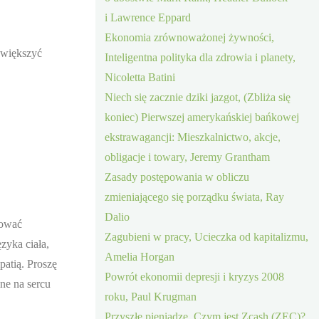
i Lawrence Eppard
Ekonomia zrównoważonej żywności,
zwiększyć
Inteligentna polityka dla zdrowia i planety,
Nicoletta Batini
Niech się zacznie dziki jazgot, (Zbliża się
koniec) Pierwszej amerykańskiej bańkowej
ekstrawagancji: Mieszkalnictwo, akcje,
obligacje i towary, Jeremy Grantham
Zasady postępowania w obliczu
zmieniającego się porządku świata, Ray
Dalio
kować
Zagubieni w pracy, Ucieczka od kapitalizmu,
zyka ciała,
Amelia Horgan
patią. Proszę
Powrót ekonomii depresji i kryzys 2008
ne na sercu
roku, Paul Krugman
Przyszłe pieniądze, Czym jest Zcash (ZEC)?,