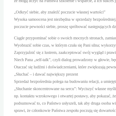
że mogą liczyć na Państwa szkolenie i wsparcie, a ich sukces 
„Odkryć siebie, aby znaleźć poczucie własnej wartości”
Wysoka samoocena jest niezbędna w sprzedaży bezpośredniej
poczucie pewności siebie, proszę spróbować następujących dz
Ciągle przypominać sobie o swoich mocnych stronach, zamias
Wyobrazić sobie czas, w którym czuła się Pani silna; wykorzys
Zaprzyjaźnić się z lustrem, zaakceptować swój wygląd i praw
Niech Pana „self-talk”, czyli dialog prowadzony w głowie, bę
Otaczać się ludźmi i doświadczeniami, które zwiększają pewno
„Słuchać – i dawać największy prezent
Sprzedaż bezpośrednia polega na budowaniu relacji, a umiejęt
„Słuchanie skoncentrowane na sercu”: Wyciszyć własne myśli
np. kontaktu wzrokowego i otwartej postawy, aby pokazać, że a
podsumować to, co Państwo usłyszeli, tak aby druga osoba wi
sprawi, że członkowie Państwa zespołu poczują się dowartośc