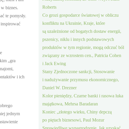
Roberts
 w biznes.
Co grozi gospodarce światowej w obliczu
sać te pomysły.
konfliktu na Ukrainie, Kraje, które
 inspirować
są uzależnione od bogatych dostaw energii,
pszenicy, niklu i innych podstawowych
produktów w tym regionie, mogą odczuć ból
ie
związany ze wzrostem cen., Patricia Cohen
tkim „gra
i Jack Ewing
najomi,
Stany Zjednoczone sankcji, Stosowanie
ontaktów i ich
i nadużywanie przymusu ekonomicznego,
Daniel W. Drezner
Kolor pieniędzy, Czarne banki i rasowa luka
majątkowa, Mehrsa Baradaran
dobrego
Koniec „złotego wieku, Chiny depczą
niej jednym
po piętach biznesowi, Paul Mozur
astawienie
Sprawiedliwe wynagrodzenie, Jak uzyskać