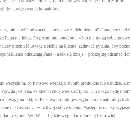
g, jak: „Zauważyłem, że z Pani metki wynika, że jest Pani z firmy….
kazji do nawiązywania kontaktów.
proszę nie „mylić odrzucenia sprzedaży z nielubieniem” Pana przez ludzi
 że Pana nie lubią. Po prostu nie potrzebują – lub nie mogą sobie pozwo
ależy przenieść uwagę z siebie na klienta; zadawać pytania, aby pozn
alni klienci odrzucają Pana – a tak się dzieje – proszę się odsunąć. 
ntami wszystkim, co Państwo wiedzą o swoim produkcie lub usłudze. Zam
Prawda jest taka, że klienci chcą wiedzieć tylko „Co z tego będę miał?
ócić uwagę na fakt, że Państwa produkt jest wykonany z naturalnych s
czne nie zaszkodzą wrażliwej skórze klienta. Następnie należy wyjaśn
 dodać „czynnik WOW!” – będzie wyglądać młodziej i zdrowiej.