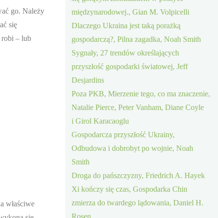
ować go. Należy
międzynarodowej., Gian M. Volpicelli
ać się
Dlaczego Ukraina jest taką porażką
robi – lub
gospodarczą?, Pilna zagadka, Noah Smith
Sygnały, 27 trendów określających
przyszłość gospodarki światowej, Jeff
Desjardins
Poza PKB, Mierzenie tego, co ma znaczenie,
Natalie Pierce, Peter Vanham, Diane Coyle
i Girol Karacaoglu
Gospodarcza przyszłość Ukrainy,
Odbudowa i dobrobyt po wojnie, Noah
Smith
Droga do pańszczyzny, Friedrich A. Hayek
Xi kończy się czas, Gospodarka Chin
zmierza do twardego lądowania, Daniel H.
na właściwe
Rosen
 wykona się