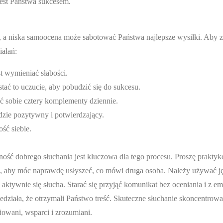
jest Państwa sukcesem.
, a niska samoocena może sabotować Państwa najlepsze wysiłki. Aby 
iałań:
t wymieniać słabości.
tać to uczucie, aby pobudzić się do sukcesu.
ić sobie cztery komplementy dziennie.
dzie pozytywny i potwierdzający.
ść siebie.
ność dobrego słuchania jest kluczowa dla tego procesu. Proszę prakty
, aby móc naprawdę usłyszeć, co mówi druga osoba. Należy używać ję
ktywnie się słucha. Starać się przyjąć komunikat bez oceniania i z em
edziała, że otrzymali Państwo treść. Skuteczne słuchanie skoncentrowa
iowani, wsparci i zrozumiani.