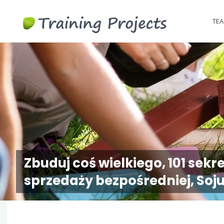
Wyjazdy
TEA
integracy
szkolenia
team
building
Zbuduj coś wielkiego, 101 sek
sprzedaży bezpośredniej, Soj