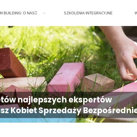
M BUILDING: O NAS
SZKOLENIA INTEGRACYJNE
W
jne,
retów najlepszych ekspertów
usz Kobiet Sprzedaży Bezpośrednie