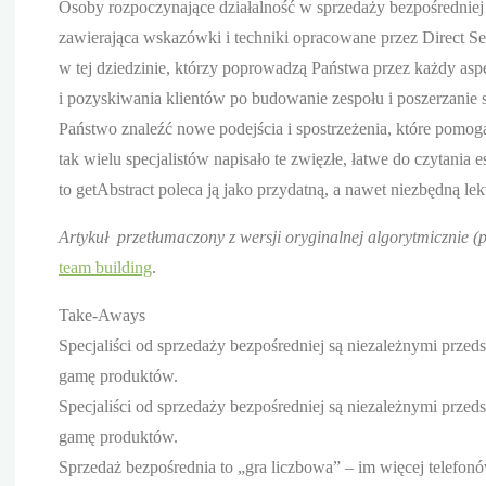
Osoby rozpoczynające działalność w sprzedaży bezpośredniej
zawierająca wskazówki i techniki opracowane przez Direct S
w tej dziedzinie, którzy poprowadzą Państwa przez każdy aspe
i pozyskiwania klientów po budowanie zespołu i poszerzanie 
Państwo znaleźć nowe podejścia i spostrzeżenia, które pom
tak wielu specjalistów napisało te zwięzłe, łatwe do czytani
to getAbstract poleca ją jako przydatną, a nawet niezbędną l
Artykuł przetłumaczony z wersji oryginalnej algorytmicznie (
team building
.
Take-Aways
Specjaliści od sprzedaży bezpośredniej są niezależnymi przed
gamę produktów.
Specjaliści od sprzedaży bezpośredniej są niezależnymi przed
gamę produktów.
Sprzedaż bezpośrednia to „gra liczbowa” – im więcej telefon