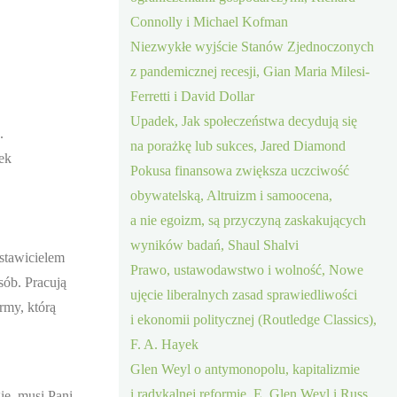
Connolly i Michael Kofman
Niezwykłe wyjście Stanów Zjednoczonych
z pandemicznej recesji, Gian Maria Milesi-
Ferretti i David Dollar
Upadek, Jak społeczeństwa decydują się
.
na porażkę lub sukces, Jared Diamond
ek
Pokusa finansowa zwiększa uczciwość
obywatelską, Altruizm i samoocena,
a nie egoizm, są przyczyną zaskakujących
wyników badań, Shaul Shalvi
stawicielem
Prawo, ustawodawstwo i wolność, Nowe
sób. Pracują
ujęcie liberalnych zasad sprawiedliwości
rmy, którą
i ekonomii politycznej (Routledge Classics),
F. A. Hayek
Glen Weyl o antymonopolu, kapitalizmie
i radykalnej reformie, E. Glen Weyl i Russ
ię, musi Pani