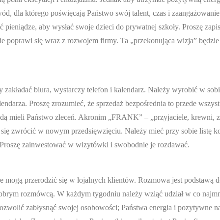
d, dla którego poświęcają Państwo swój talent, czas i zaangażowanie
ić pieniądze, aby wysłać swoje dzieci do prywatnej szkoły. Proszę zapi
ie poprawi się wraz z rozwojem firmy. Ta „przekonująca wizja” będzie
y zakładać biura, wystarczy telefon i kalendarz. Należy wyrobić w sob
endarza. Proszę zrozumieć, że sprzedaż bezpośrednia to przede wszys
ędą mieli Państwo zleceń. Akronim „FRANK” – „przyjaciele, krewni, z
y się zwrócić w nowym przedsięwzięciu. Należy mieć przy sobie listę k
 Proszę zainwestować w wizytówki i swobodnie je rozdawać.
e mogą przerodzić się w lojalnych klientów. Rozmowa jest podstawą 
ę dobrym rozmówcą. W każdym tygodniu należy wziąć udział w co najm
ozwolić zabłysnąć swojej osobowości; Państwa energia i pozytywne n