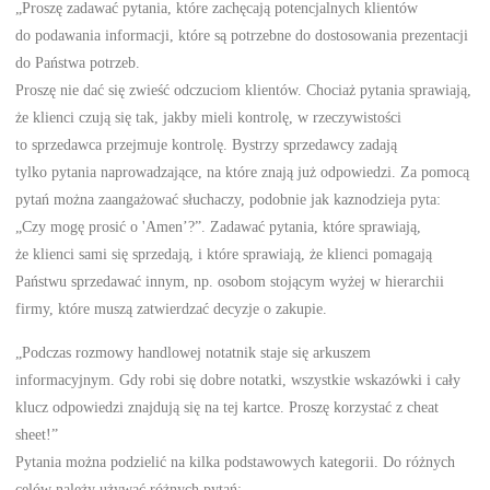
„Proszę zadawać pytania, które zachęcają potencjalnych klientów
do podawania informacji, które są potrzebne do dostosowania prezentacji
do Państwa potrzeb.
Proszę nie dać się zwieść odczuciom klientów. Chociaż pytania sprawiają,
że klienci czują się tak, jakby mieli kontrolę, w rzeczywistości
to sprzedawca przejmuje kontrolę. Bystrzy sprzedawcy zadają
tylko pytania naprowadzające, na które znają już odpowiedzi. Za pomocą
pytań można zaangażować słuchaczy, podobnie jak kaznodzieja pyta:
„Czy mogę prosić o 'Amen’?”. Zadawać pytania, które sprawiają,
że klienci sami się sprzedają, i które sprawiają, że klienci pomagają
Państwu sprzedawać innym, np. osobom stojącym wyżej w hierarchii
firmy, które muszą zatwierdzać decyzje o zakupie.
„Podczas rozmowy handlowej notatnik staje się arkuszem
informacyjnym. Gdy robi się dobre notatki, wszystkie wskazówki i cały
klucz odpowiedzi znajdują się na tej kartce. Proszę korzystać z cheat
sheet!”
Pytania można podzielić na kilka podstawowych kategorii. Do różnych
celów należy używać różnych pytań: