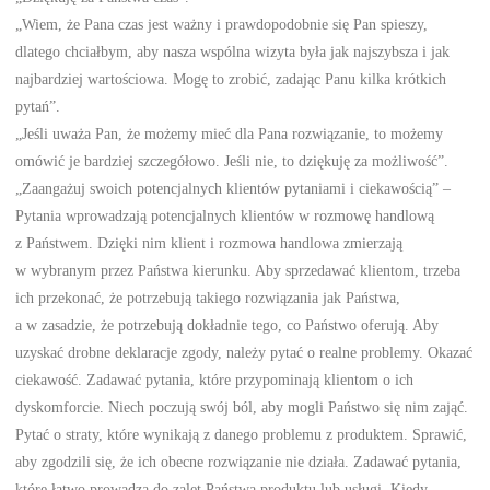
„Wiem, że Pana czas jest ważny i prawdopodobnie się Pan spieszy,
dlatego chciałbym, aby nasza wspólna wizyta była jak najszybsza i jak
najbardziej wartościowa. Mogę to zrobić, zadając Panu kilka krótkich
pytań”.
„Jeśli uważa Pan, że możemy mieć dla Pana rozwiązanie, to możemy
omówić je bardziej szczegółowo. Jeśli nie, to dziękuję za możliwość”.
„Zaangażuj swoich potencjalnych klientów pytaniami i ciekawością” –
Pytania wprowadzają potencjalnych klientów w rozmowę handlową
z Państwem. Dzięki nim klient i rozmowa handlowa zmierzają
w wybranym przez Państwa kierunku. Aby sprzedawać klientom, trzeba
ich przekonać, że potrzebują takiego rozwiązania jak Państwa,
a w zasadzie, że potrzebują dokładnie tego, co Państwo oferują. Aby
uzyskać drobne deklaracje zgody, należy pytać o realne problemy. Okazać
ciekawość. Zadawać pytania, które przypominają klientom o ich
dyskomforcie. Niech poczują swój ból, aby mogli Państwo się nim zająć.
Pytać o straty, które wynikają z danego problemu z produktem. Sprawić,
aby zgodzili się, że ich obecne rozwiązanie nie działa. Zadawać pytania,
które łatwo prowadzą do zalet Państwa produktu lub usługi. Kiedy