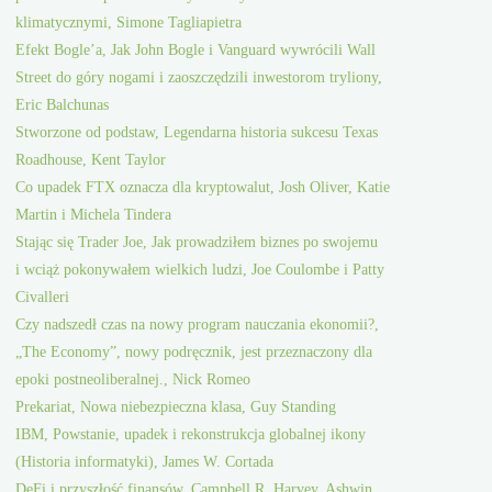
klimatycznymi, Simone Tagliapietra
Efekt Bogle’a, Jak John Bogle i Vanguard wywrócili Wall
Street do góry nogami i zaoszczędzili inwestorom tryliony,
Eric Balchunas
Stworzone od podstaw, Legendarna historia sukcesu Texas
Roadhouse, Kent Taylor
Co upadek FTX oznacza dla kryptowalut, Josh Oliver, Katie
Martin i Michela Tindera
Stając się Trader Joe, Jak prowadziłem biznes po swojemu
i wciąż pokonywałem wielkich ludzi, Joe Coulombe i Patty
Civalleri
Czy nadszedł czas na nowy program nauczania ekonomii?,
„The Economy”, nowy podręcznik, jest przeznaczony dla
epoki postneoliberalnej., Nick Romeo
Prekariat, Nowa niebezpieczna klasa, Guy Standing
IBM, Powstanie, upadek i rekonstrukcja globalnej ikony
(Historia informatyki), James W. Cortada
DeFi i przyszłość finansów, Campbell R. Harvey, Ashwin