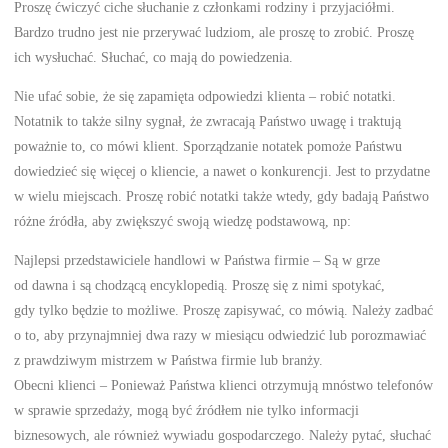
Proszę ćwiczyć ciche słuchanie z członkami rodziny i przyjaciółmi.
Bardzo trudno jest nie przerywać ludziom, ale proszę to zrobić. Proszę
ich wysłuchać. Słuchać, co mają do powiedzenia.
Nie ufać sobie, że się zapamięta odpowiedzi klienta – robić notatki.
Notatnik to także silny sygnał, że zwracają Państwo uwagę i traktują
poważnie to, co mówi klient. Sporządzanie notatek pomoże Państwu
dowiedzieć się więcej o kliencie, a nawet o konkurencji. Jest to przydatne
w wielu miejscach. Proszę robić notatki także wtedy, gdy badają Państwo
różne źródła, aby zwiększyć swoją wiedzę podstawową, np:
Najlepsi przedstawiciele handlowi w Państwa firmie – Są w grze
od dawna i są chodzącą encyklopedią. Proszę się z nimi spotykać,
gdy tylko będzie to możliwe. Proszę zapisywać, co mówią. Należy zadbać
o to, aby przynajmniej dwa razy w miesiącu odwiedzić lub porozmawiać
z prawdziwym mistrzem w Państwa firmie lub branży.
Obecni klienci – Ponieważ Państwa klienci otrzymują mnóstwo telefonów
w sprawie sprzedaży, mogą być źródłem nie tylko informacji
biznesowych, ale również wywiadu gospodarczego. Należy pytać, słuchać