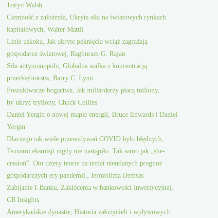
Justyn Walsh
Ciemność z założenia, Ukryta siła na światowych rynkach
kapitałowych, Walter Mattli
Linie uskoku, Jak ukryte pęknięcia wciąż zagrażają
gospodarce światowej, Raghuram G. Rajan
Siła antymonopolu, Globalna walka z koncentracją
przedsiębiorstw, Barry C. Lynn
Poszukiwacze bogactwa, Jak miliarderzy płacą miliony,
by ukryć tryliony, Chuck Collins
Daniel Yergin o nowej mapie energii, Bruce Edwards i Daniel
Yergin
Dlaczego tak wiele przewidywań COVID było błędnych,
Tsunami eksmisji nigdy nie nastąpiło. Tak samo jak „she-
cession”. Oto cztery teorie na temat nieudanych prognoz
gospodarczych ery pandemii., Jerozolima Demsas
Zabijanie I-Banku, Zakłócenia w bankowości inwestycyjnej,
CB Insights
Amerykańskie dynastie, Historia założycieli i wpływowych