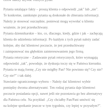
Pytania ustalające fakty – proszą klienta o odpowiedź „tak” lub „nie”.
Te konkretne, zamknięte pytania są doskonałe do zbierania informacji.
Należy je stosować oszczędnie, ponieważ mogą wywołać u klienta
wrażenie, że jest przesłuchiwany.
Pytania dziennikarskie – kto, co, dlaczego, kiedy, gdzie i jak – zachęcają
klienta do udzielenia informacji. Po każdym z tych pytań należy zadać
kolejne, aby dać klientowi poczucie, że jest przesłuchiwany
i zaimponować mu głębokim zainteresowaniem jego firmą.
Pytania retoryczne – Zadawanie pytań retorycznych, które wymagają
odpowiedzi „tak”, powoduje, że dyskusja toczy się w Państwa kierunku.
Pytania te mają formę „Czy nie mógłby Pan? Nie powinno się? Czy nie?
Czy nie?” i tak dalej.
Stawianie ograniczonego wyboru – Należy dać klientowi wybór
pomiędzy dwoma alternatywami. Ten rodzaj pytania daje klientowi
poczucie posiadania opcji, nawet jeśli nie pozostawia go bez alternatywy
dla Państwa celu. Na przykład: „Czy chciałby Pan/Pani umówić się
na kolejne spotkanie jeszcze w tym tygodniu, czy lepiej w przyszłym?”.