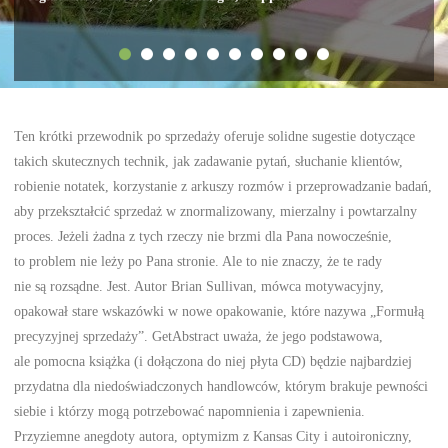
Ten krótki przewodnik po sprzedaży oferuje solidne sugestie dotyczące
takich skutecznych technik, jak zadawanie pytań, słuchanie klientów,
robienie notatek, korzystanie z arkuszy rozmów i przeprowadzanie badań,
aby przekształcić sprzedaż w znormalizowany, mierzalny i powtarzalny
proces. Jeżeli żadna z tych rzeczy nie brzmi dla Pana nowocześnie,
to problem nie leży po Pana stronie. Ale to nie znaczy, że te rady
nie są rozsądne. Jest. Autor Brian Sullivan, mówca motywacyjny,
opakował stare wskazówki w nowe opakowanie, które nazywa „Formułą
precyzyjnej sprzedaży”. GetAbstract uważa, że jego podstawowa,
ale pomocna książka (i dołączona do niej płyta CD) będzie najbardziej
przydatna dla niedoświadczonych handlowców, którym brakuje pewności
siebie i którzy mogą potrzebować napomnienia i zapewnienia.
Przyziemne anegdoty autora, optymizm z Kansas City i autoironiczny,