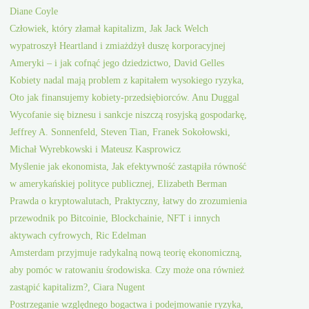
Diane Coyle
Człowiek, który złamał kapitalizm, Jak Jack Welch
wypatroszył Heartland i zmiażdżył duszę korporacyjnej
Ameryki – i jak cofnąć jego dziedzictwo, David Gelles
Kobiety nadal mają problem z kapitałem wysokiego ryzyka,
Oto jak finansujemy kobiety-przedsiębiorców. Anu Duggal
Wycofanie się biznesu i sankcje niszczą rosyjską gospodarkę,
Jeffrey A. Sonnenfeld, Steven Tian, Franek Sokołowski,
Michał Wyrebkowski i Mateusz Kasprowicz
Myślenie jak ekonomista, Jak efektywność zastąpiła równość
w amerykańskiej polityce publicznej, Elizabeth Berman
Prawda o kryptowalutach, Praktyczny, łatwy do zrozumienia
przewodnik po Bitcoinie, Blockchainie, NFT i innych
aktywach cyfrowych, Ric Edelman
Amsterdam przyjmuje radykalną nową teorię ekonomiczną,
aby pomóc w ratowaniu środowiska. Czy może ona również
zastąpić kapitalizm?, Ciara Nugent
Postrzeganie względnego bogactwa i podejmowanie ryzyka,