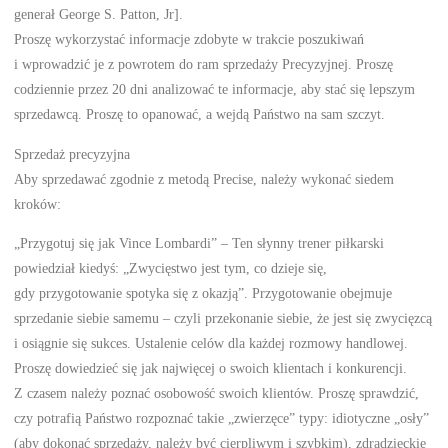
generał George S. Patton, Jr].
Proszę wykorzystać informacje zdobyte w trakcie poszukiwań
i wprowadzić je z powrotem do ram sprzedaży Precyzyjnej. Proszę
codziennie przez 20 dni analizować te informacje, aby stać się lepszym
sprzedawcą. Proszę to opanować, a wejdą Państwo na sam szczyt.
Sprzedaż precyzyjna
Aby sprzedawać zgodnie z metodą Precise, należy wykonać siedem
kroków:
„Przygotuj się jak Vince Lombardi” – Ten słynny trener piłkarski
powiedział kiedyś: „Zwycięstwo jest tym, co dzieje się,
gdy przygotowanie spotyka się z okazją”. Przygotowanie obejmuje
sprzedanie siebie samemu – czyli przekonanie siebie, że jest się zwycięzcą
i osiągnie się sukces. Ustalenie celów dla każdej rozmowy handlowej.
Proszę dowiedzieć się jak najwięcej o swoich klientach i konkurencji.
Z czasem należy poznać osobowość swoich klientów. Proszę sprawdzić,
czy potrafią Państwo rozpoznać takie „zwierzęce” typy: idiotyczne „osły”
(aby dokonać sprzedaży, należy być cierpliwym i szybkim), zdradzieckie