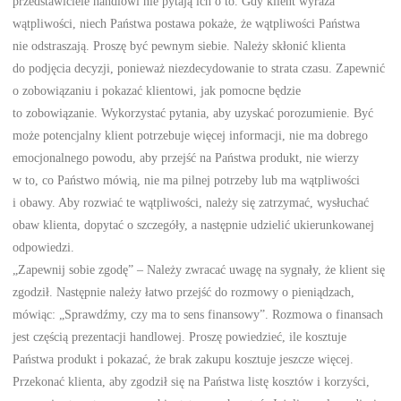
przedstawiciele handlowi nie pytają ich o to. Gdy klient wyraża
wątpliwości, niech Państwa postawa pokaże, że wątpliwości Państwa
nie odstraszają. Proszę być pewnym siebie. Należy skłonić klienta
do podjęcia decyzji, ponieważ niezdecydowanie to strata czasu. Zapewnić
o zobowiązaniu i pokazać klientowi, jak pomocne będzie
to zobowiązanie. Wykorzystać pytania, aby uzyskać porozumienie. Być
może potencjalny klient potrzebuje więcej informacji, nie ma dobrego
emocjonalnego powodu, aby przejść na Państwa produkt, nie wierzy
w to, co Państwo mówią, nie ma pilnej potrzeby lub ma wątpliwości
i obawy. Aby rozwiać te wątpliwości, należy się zatrzymać, wysłuchać
obaw klienta, dopytać o szczegóły, a następnie udzielić ukierunkowanej
odpowiedzi.
„Zapewnij sobie zgodę” – Należy zwracać uwagę na sygnały, że klient się
zgodził. Następnie należy łatwo przejść do rozmowy o pieniądzach,
mówiąc: „Sprawdźmy, czy ma to sens finansowy”. Rozmowa o finansach
jest częścią prezentacji handlowej. Proszę powiedzieć, ile kosztuje
Państwa produkt i pokazać, że brak zakupu kosztuje jeszcze więcej.
Przekonać klienta, aby zgodził się na Państwa listę kosztów i korzyści,