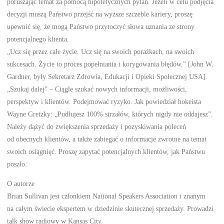
poruszając temat za pomocą hipotetycznych pytań. Jeżeli w celu podjęcia
decyzji muszą Państwo przejść na wyższe szczeble kariery, proszę
upewnić się, że mogą Państwo przytoczyć słowa uznania ze strony
potencjalnego klienta.
„Ucz się przez całe życie. Ucz się na swoich porażkach, na swoich
sukcesach. Życie to proces popełniania i korygowania błędów.” [John W.
Gardner, były Sekretarz Zdrowia, Edukacji i Opieki Społecznej USA].
„Szukaj dalej” – Ciągle szukać nowych informacji, możliwości,
perspektyw i klientów. Podejmować ryzyko. Jak powiedział hokeista
Wayne Gretzky: „Pudłujesz 100% strzałów, których nigdy nie oddajesz”.
Należy dążyć do zwiększenia sprzedaży i pozyskiwania poleceń
od obecnych klientów, a także zabiegać o informacje zwrotne na temat
swoich osiągnięć. Proszę zapytać potencjalnych klientów, jak Państwu
poszło.
O autorze
Brian Sullivan jest członkiem National Speakers Association i znanym
na całym świecie ekspertem w dziedzinie skutecznej sprzedaży. Prowadzi
talk show radiowy w Kansas City.