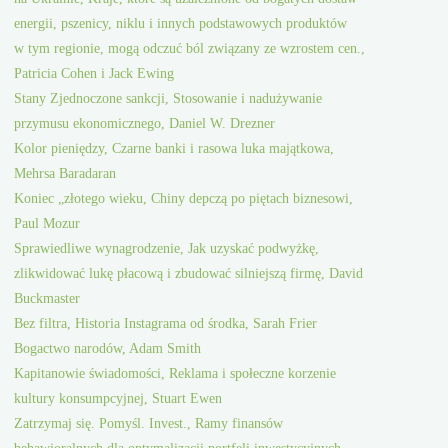
energii, pszenicy, niklu i innych podstawowych produktów
w tym regionie, mogą odczuć ból związany ze wzrostem cen.,
Patricia Cohen i Jack Ewing
Stany Zjednoczone sankcji, Stosowanie i nadużywanie
przymusu ekonomicznego, Daniel W. Drezner
Kolor pieniędzy, Czarne banki i rasowa luka majątkowa,
Mehrsa Baradaran
Koniec „złotego wieku, Chiny depczą po piętach biznesowi,
Paul Mozur
Sprawiedliwe wynagrodzenie, Jak uzyskać podwyżkę,
zlikwidować lukę płacową i zbudować silniejszą firmę, David
Buckmaster
Bez filtra, Historia Instagrama od środka, Sarah Frier
Bogactwo narodów, Adam Smith
Kapitanowie świadomości, Reklama i społeczne korzenie
kultury konsumpcyjnej, Stuart Ewen
Zatrzymaj się. Pomyśl. Invest., Ramy finansów
behawioralnych dla optymalizacji portfeli inwestycyjnych,