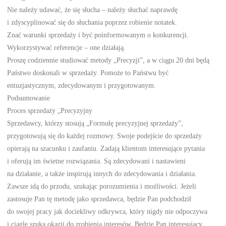
Nie należy udawać, że się słucha – należy słuchać naprawdę
i zdyscyplinować się do słuchania poprzez robienie notatek.
Znać warunki sprzedaży i być poinformowanym o konkurencji.
Wykorzystywać referencje – one działają.
Proszę codziennie studiować metody „Precyzji”, a w ciągu 20 dni będą
Państwo doskonali w sprzedaży. Pomoże to Państwu być
entuzjastycznym, zdecydowanym i przygotowanym.
Podsumowanie
Proces sprzedaży „Precyzyjny
Sprzedawcy, którzy stosują „Formułę precyzyjnej sprzedaży”,
przygotowują się do każdej rozmowy. Swoje podejście do sprzedaży
opierają na szacunku i zaufaniu. Zadają klientom interesujące pytania
i oferują im świetne rozwiązania. Są zdecydowani i nastawieni
na działanie, a także inspirują innych do zdecydowania i działania.
Zawsze idą do przodu, szukając porozumienia i możliwości. Jeżeli
zastosuje Pan tę metodę jako sprzedawca, będzie Pan podchodził
do swojej pracy jak dociekliwy odkrywca, który nigdy nie odpoczywa
i ciągle szuka okazji do zrobienia interesów. Będzie Pan interesujący