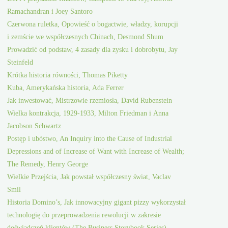
Ramachandran i Joey Santoro
Czerwona ruletka, Opowieść o bogactwie, władzy, korupcji
i zemście we współczesnych Chinach, Desmond Shum
Prowadzić od podstaw, 4 zasady dla zysku i dobrobytu, Jay
Steinfeld
Krótka historia równości, Thomas Piketty
Kuba, Amerykańska historia, Ada Ferrer
Jak inwestować, Mistrzowie rzemiosła, David Rubenstein
Wielka kontrakcja, 1929-1933, Milton Friedman i Anna
Jacobson Schwartz
Postęp i ubóstwo, An Inquiry into the Cause of Industrial
Depressions and of Increase of Want with Increase of Wealth;
The Remedy, Henry George
Wielkie Przejścia, Jak powstał współczesny świat, Vaclav
Smil
Historia Domino’s, Jak innowacyjny gigant pizzy wykorzystał
technologię do przeprowadzenia rewolucji w zakresie
doświadczeń klientów (The Business Storybook Series),