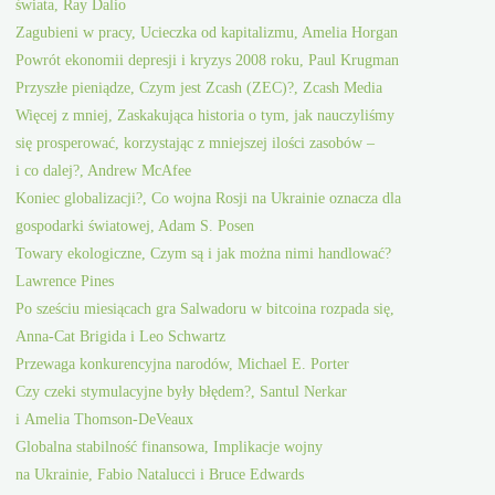
świata, Ray Dalio
Zagubieni w pracy, Ucieczka od kapitalizmu, Amelia Horgan
Powrót ekonomii depresji i kryzys 2008 roku, Paul Krugman
Przyszłe pieniądze, Czym jest Zcash (ZEC)?, Zcash Media
Więcej z mniej, Zaskakująca historia o tym, jak nauczyliśmy
się prosperować, korzystając z mniejszej ilości zasobów –
i co dalej?, Andrew McAfee
Koniec globalizacji?, Co wojna Rosji na Ukrainie oznacza dla
gospodarki światowej, Adam S. Posen
Towary ekologiczne, Czym są i jak można nimi handlować?
Lawrence Pines
Po sześciu miesiącach gra Salwadoru w bitcoina rozpada się,
Anna-Cat Brigida i Leo Schwartz
Przewaga konkurencyjna narodów, Michael E. Porter
Czy czeki stymulacyjne były błędem?, Santul Nerkar
i Amelia Thomson-DeVeaux
Globalna stabilność finansowa, Implikacje wojny
na Ukrainie, Fabio Natalucci i Bruce Edwards