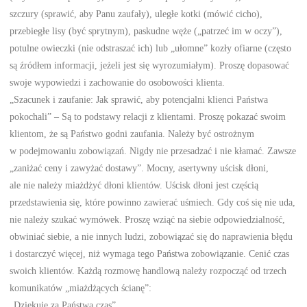
szczury (sprawić, aby Panu zaufały), uległe kotki (mówić cicho),
przebiegłe lisy (być sprytnym), paskudne węże („patrzeć im w oczy”),
potulne owieczki (nie odstraszać ich) lub „ułomne” kozły ofiarne (często
są źródłem informacji, jeżeli jest się wyrozumiałym). Proszę dopasować
swoje wypowiedzi i zachowanie do osobowości klienta.
„Szacunek i zaufanie: Jak sprawić, aby potencjalni klienci Państwa
pokochali” – Są to podstawy relacji z klientami. Proszę pokazać swoim
klientom, że są Państwo godni zaufania. Należy być ostrożnym
w podejmowaniu zobowiązań. Nigdy nie przesadzać i nie kłamać. Zawsze
„zaniżać ceny i zawyżać dostawy”. Mocny, asertywny uścisk dłoni,
ale nie należy miażdżyć dłoni klientów. Uścisk dłoni jest częścią
przedstawienia się, które powinno zawierać uśmiech. Gdy coś się nie uda,
nie należy szukać wymówek. Proszę wziąć na siebie odpowiedzialność,
obwiniać siebie, a nie innych ludzi, zobowiązać się do naprawienia błędu
i dostarczyć więcej, niż wymaga tego Państwa zobowiązanie. Cenić czas
swoich klientów. Każdą rozmowę handlową należy rozpocząć od trzech
komunikatów „miażdżących ścianę”:
„Dziękuję za Państwa czas”.