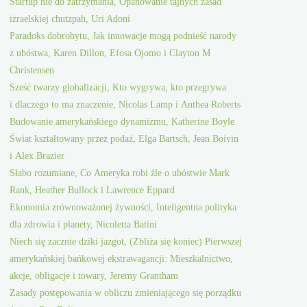
Startup nie do zatrzymania, Opanowanie tajnych zasad
izraelskiej chutzpah, Uri Adoni
Paradoks dobrobytu, Jak innowacje mogą podnieść narody
z ubóstwa, Karen Dillon, Efosa Ojomo i Clayton M
Christensen
Sześć twarzy globalizacji, Kto wygrywa, kto przegrywa
i dlaczego to ma znaczenie, Nicolas Lamp i Anthea Roberts
Budowanie amerykańskiego dynamizmu, Katherine Boyle
Świat kształtowany przez podaż, Elga Bartsch, Jean Boivin
i Alex Brazier
Słabo rozumiane, Co Ameryka robi źle o ubóstwie Mark
Rank, Heather Bullock i Lawrence Eppard
Ekonomia zrównoważonej żywności, Inteligentna polityka
dla zdrowia i planety, Nicoletta Batini
Niech się zacznie dziki jazgot, (Zbliża się koniec) Pierwszej
amerykańskiej bańkowej ekstrawagancji: Mieszkalnictwo,
akcje, obligacje i towary, Jeremy Grantham
Zasady postępowania w obliczu zmieniającego się porządku