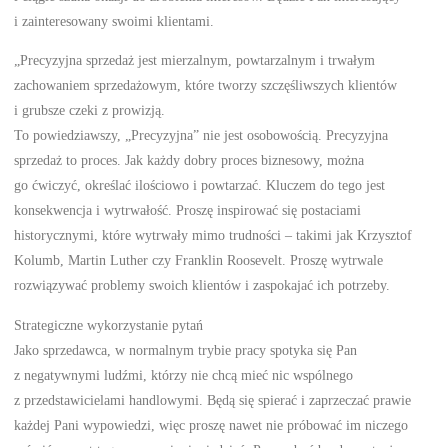
i zainteresowany swoimi klientami.
„Precyzyjna sprzedaż jest mierzalnym, powtarzalnym i trwałym
zachowaniem sprzedażowym, które tworzy szczęśliwszych klientów
i grubsze czeki z prowizją.
To powiedziawszy, „Precyzyjna” nie jest osobowością. Precyzyjna
sprzedaż to proces. Jak każdy dobry proces biznesowy, można
go ćwiczyć, określać ilościowo i powtarzać. Kluczem do tego jest
konsekwencja i wytrwałość. Proszę inspirować się postaciami
historycznymi, które wytrwały mimo trudności – takimi jak Krzysztof
Kolumb, Martin Luther czy Franklin Roosevelt. Proszę wytrwale
rozwiązywać problemy swoich klientów i zaspokajać ich potrzeby.
Strategiczne wykorzystanie pytań
Jako sprzedawca, w normalnym trybie pracy spotyka się Pan
z negatywnymi ludźmi, którzy nie chcą mieć nic wspólnego
z przedstawicielami handlowymi. Będą się spierać i zaprzeczać prawie
każdej Pani wypowiedzi, więc proszę nawet nie próbować im niczego