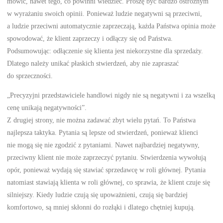
mówić, nawet tego, co powinni wiedzieć. Proszę być bardzo ostrożnym
w wyrażaniu swoich opinii. Ponieważ ludzie negatywni są przeciwni,
a ludzie przeciwni automatycznie zaprzeczają, każda Państwa opinia może
spowodować, że klient zaprzeczy i odłączy się od Państwa.
Podsumowując: odłączenie się klienta jest niekorzystne dla sprzedaży.
Dlatego należy unikać płaskich stwierdzeń, aby nie zapraszać
do sprzeczności.
„Precyzyjni przedstawiciele handlowi nigdy nie są negatywni i za wszelką
cenę unikają negatywności”.
Z drugiej strony, nie można zadawać zbyt wielu pytań. To Państwa
najlepsza taktyka. Pytania są lepsze od stwierdzeń, ponieważ klienci
nie mogą się nie zgodzić z pytaniami. Nawet najbardziej negatywny,
przeciwny klient nie może zaprzeczyć pytaniu. Stwierdzenia wywołują
opór, ponieważ wydają się stawiać sprzedawcę w roli głównej. Pytania
natomiast stawiają klienta w roli głównej, co sprawia, że klient czuje się
silniejszy. Kiedy ludzie czują się upoważnieni, czują się bardziej
komfortowo, są mniej skłonni do rozłąki i dlatego chętniej kupują.