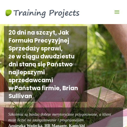
Wyjazdy
integracyjne,
szkolenia
team
20 dni na szczyt, Jak
building
Formuła Precyzyjnej
Sprzedaży sprawi,
że w ciągu dwudziestu
dni staną się Państwo
najlepszymi
sprzedawcami
w Państwa firmie, Brian
Sullivan
Szkolenia są bardzo dobrze merytorycznie przygotowane, a klient
może liczyć na zaangażowanie i progesjonalizm.
Agnieszka Wodecka, HR Manager, KappAhl