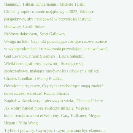
Hannusch, Fabian Kindermann i Michèle Tertilt
Globalny raport o stanie majątkowym 2022, Wiodące
perspektywy, aby nawigować w przyszłości Instytut
Badawczy, Credit Suisse
Królowe dobrobytu, Scott Galloway
Uwaga na luki, Czynniki powodujące rosnące rasowe różnice
w wynagrodzeniach i rozwiązania pozwalające je zniwelować,
Gad Levanon, Frank Steemers i Laura Sabattini
Wielki demograficzny przewrót,, Starzejące się
społeczeństwa, malejące nierówności i ożywienie inflacji,
Charles Goodhart i Manoj Pradhan
Odrodzenie się reszty, Czy rynki wschodzące mogą znaleźć
nowe ścieżki wzrostu?, Ruchir Sharma
Kapitał w dwudziestym pierwszym wieku, Thomas Piketty
Jak wolny handel może zwalczyć inflację, Większa
konkurencja oznacza niższe ceny, Gary Hufbauer, Megan
Hogan i Yilin Wang
Trybiki i potwory, Czym jest i czym powinna być ekonomia,