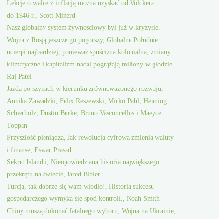
Lekcje o walce z inflacją można uzyskać od Volckera
do 1946 r., Scott Minerd
Nasz globalny system żywnościowy był już w kryzysie.
Wojna z Rosją jeszcze go pogorszy, Globalne Południe
ucierpi najbardziej, ponieważ spuścizna kolonialna, zmiany
klimatyczne i kapitalizm nadal pogrążają miliony w głodzie.,
Raj Patel
Jazda po szynach w kierunku zrównoważonego rozwoju,
Annika Zawadzki, Felix Reszewski, Mirko Pahl, Henning
Schierholz, Dustin Burke, Bruno Vasconcellos i Maeyce
Toppan
Przyszłość pieniądza, Jak rewolucja cyfrowa zmienia waluty
i finanse, Eswar Prasad
Sekret Islandii, Nieopowiedziana historia największego
przekrętu na świecie, Jared Bibler
Turcja, tak dobrze się wam wiodło!, Historia sukcesu
gospodarczego wymyka się spod kontroli., Noah Smith
Chiny muszą dokonać fatalnego wyboru, Wojna na Ukrainie,