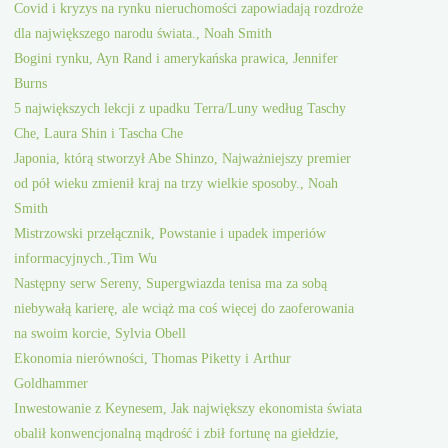
Covid i kryzys na rynku nieruchomości zapowiadają rozdroże
dla największego narodu świata., Noah Smith
Bogini rynku, Ayn Rand i amerykańska prawica, Jennifer
Burns
5 największych lekcji z upadku Terra/Luny według Taschy
Che, Laura Shin i Tascha Che
Japonia, którą stworzył Abe Shinzo, Najważniejszy premier
od pół wieku zmienił kraj na trzy wielkie sposoby., Noah
Smith
Mistrzowski przełącznik, Powstanie i upadek imperiów
informacyjnych.,Tim Wu
Następny serw Sereny, Supergwiazda tenisa ma za sobą
niebywałą karierę, ale wciąż ma coś więcej do zaoferowania
na swoim korcie, Sylvia Obell
Ekonomia nierówności, Thomas Piketty i Arthur
Goldhammer
Inwestowanie z Keynesem, Jak największy ekonomista świata
obalił konwencjonalną mądrość i zbił fortunę na giełdzie,