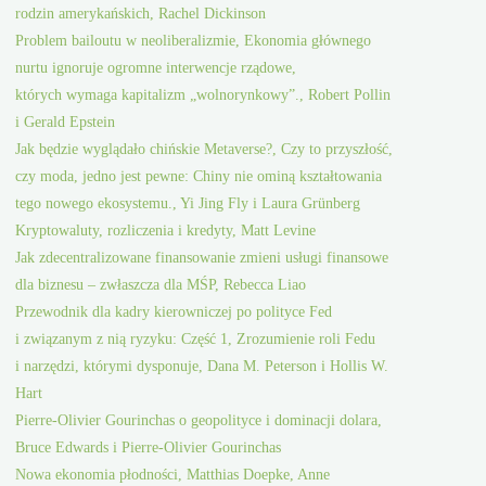
rodzin amerykańskich, Rachel Dickinson
Problem bailoutu w neoliberalizmie, Ekonomia głównego
nurtu ignoruje ogromne interwencje rządowe,
których wymaga kapitalizm „wolnorynkowy”., Robert Pollin
i Gerald Epstein
Jak będzie wyglądało chińskie Metaverse?, Czy to przyszłość,
czy moda, jedno jest pewne: Chiny nie ominą kształtowania
tego nowego ekosystemu., Yi Jing Fly i Laura Grünberg
Kryptowaluty, rozliczenia i kredyty, Matt Levine
Jak zdecentralizowane finansowanie zmieni usługi finansowe
dla biznesu – zwłaszcza dla MŚP, Rebecca Liao
Przewodnik dla kadry kierowniczej po polityce Fed
i związanym z nią ryzyku: Część 1, Zrozumienie roli Fedu
i narzędzi, którymi dysponuje, Dana M. Peterson i Hollis W.
Hart
Pierre-Olivier Gourinchas o geopolityce i dominacji dolara,
Bruce Edwards i Pierre-Olivier Gourinchas
Nowa ekonomia płodności, Matthias Doepke, Anne