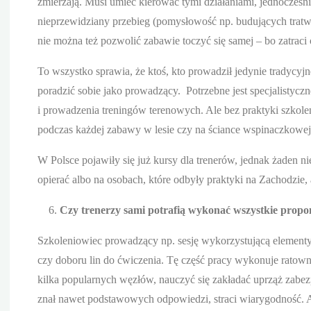
zmierzają. Musi umieć kierować tymi działaniami, jednocześni
nieprzewidziany przebieg (pomysłowość np. budujących tratwę 
nie można też pozwolić zabawie toczyć się samej – bo zatraci
To wszystko sprawia, że ktoś, kto prowadził jedynie tradycyjn
poradzić sobie jako prowadzący. Potrzebne jest specjalistycz
i prowadzenia treningów terenowych. Ale bez praktyki szkolen
podczas każdej zabawy w lesie czy na ściance wspinaczkowej
W Polsce pojawiły się już kursy dla trenerów, jednak żaden ni
opierać albo na osobach, które odbyły praktyki na Zachodzie, 
Czy trenerzy sami potrafią wykonać wszystkie prop
Szkoleniowiec prowadzący np. sesję wykorzystującą elementy 
czy doboru lin do ćwiczenia. Tę część pracy wykonuje ratown
kilka popularnych węzłów, nauczyć się zakładać uprząż zabezpi
znał nawet podstawowych odpowiedzi, straci wiarygodność. A z