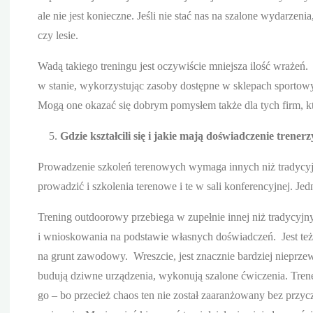
ale nie jest konieczne. Jeśli nie stać nas na szalone wydarz
czy lesie.
Wadą takiego treningu jest oczywiście mniejsza ilość wraże
w stanie, wykorzystując zasoby dostępne w sklepach sporto
Mogą one okazać się dobrym pomysłem także dla tych firm, któr
Gdzie kształcili się i jakie mają doświadczenie trener
Prowadzenie szkoleń terenowych wymaga innych niż tradycyjny 
prowadzić i szkolenia terenowe i te w sali konferencyjnej. J
Trening outdoorowy przebiega w zupełnie innej niż tradycyjn
i wnioskowania na podstawie własnych doświadczeń. Jest też 
na grunt zawodowy. Wreszcie, jest znacznie bardziej nieprzew
budują dziwne urządzenia, wykonują szalone ćwiczenia. Tre
go – bo przecież chaos ten nie został zaaranżowany bez przyc