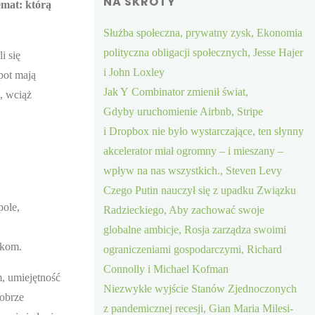
NA SKRÓTY
emat: którą
Służba społeczna, prywatny zysk, Ekonomia
polityczna obligacji społecznych, Jesse Hajer
i się
i John Loxley
pot mają
Jak Y Combinator zmienił świat,
, wciąż
Gdyby uruchomienie Airbnb, Stripe
i Dropbox nie było wystarczające, ten słynny
akcelerator miał ogromny – i mieszany –
wpływ na nas wszystkich., Steven Levy
Czego Putin nauczył się z upadku Związku
pole,
Radzieckiego, Aby zachować swoje
globalne ambicje, Rosja zarządza swoimi
ikom.
ograniczeniami gospodarczymi, Richard
Connolly i Michael Kofman
m, umiejętność
Niezwykłe wyjście Stanów Zjednoczonych
dobrze
z pandemicznej recesji, Gian Maria Milesi-