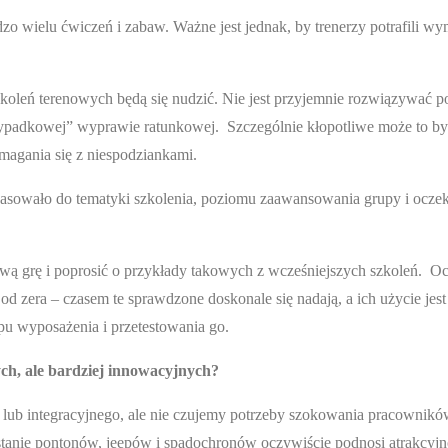
zo wielu ćwiczeń i zabaw. Ważne jest jednak, by trenerzy potrafili wym
koleń terenowych będą się nudzić. Nie jest przyjemnie rozwiązywać po
rzypadkowej” wyprawie ratunkowej. Szczególnie kłopotliwe może to by
magania się z niespodziankami.
e pasowało do tematyki szkolenia, poziomu zaawansowania grupy i ocze
ową grę i poprosić o przykłady takowych z wcześniejszych szkoleń. O
 zera – czasem te sprawdzone doskonale się nadają, a ich użycie jest
 wyposażenia i przetestowania go.
ch, ale bardziej innowacyjnych?
o lub integracyjnego, ale nie czujemy potrzeby szokowania pracownik
stanie pontonów, jeepów i spadochronów oczywiście podnosi atrakcyjno