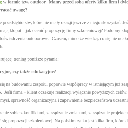
g
w formie tzw. outdoor. Mamy przed sobą oferty kilku firm i dyl
 zwracać uwagę?
przedsiębiorstw, które nie miały okazji jeszcze z niego skorzystać. Jeśl
 mają kłopot – jak ocenić propozycję firmy szkoleniowej? Podobny kło
e doświadczenia outdoorowe. Czasem, mimo że wiedzą, co się nie udało
h.
ującej trening poniższe pytania:
acyjne, czy także edukacyjne?
ię na budowaniu zespołu, poprawie współpracy w istniejącym już zes
Jeśli firma – klient oczekuje realizacji wyłącznie powyższych celów,
pomysł, sprawność organizacyjna i zapewnienie bezpieczeństwa uczestn
zenie sobie z konfliktami, zarządzanie zmianami, zarządzanie projekte
 się propozycji szkoleniowej. Na polskim rynku jest kilka firm, które 