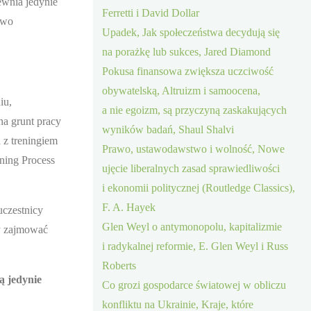
ewnia jedynie
Ferretti i David Dollar
two
Upadek, Jak społeczeństwa decydują się
na porażkę lub sukces, Jared Diamond
Pokusa finansowa zwiększa uczciwość
obywatelską, Altruizm i samoocena,
iu,
a nie egoizm, są przyczyną zaskakujących
na grunt pracy
wyników badań, Shaul Shalvi
 z treningiem
Prawo, ustawodawstwo i wolność, Nowe
rning Process
ujęcie liberalnych zasad sprawiedliwości
i ekonomii politycznej (Routledge Classics),
F. A. Hayek
uczestnicy
Glen Weyl o antymonopolu, kapitalizmie
y zajmować
i radykalnej reformie, E. Glen Weyl i Russ
Roberts
ą jedynie
Co grozi gospodarce światowej w obliczu
konfliktu na Ukrainie, Kraje, które