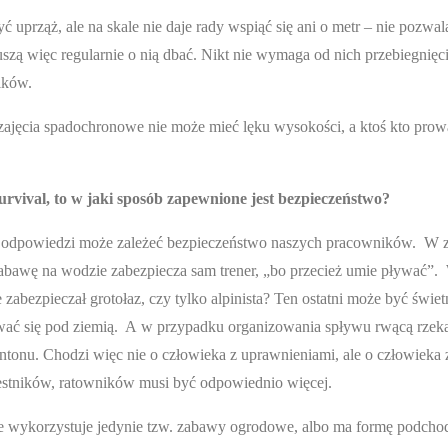
yć uprząż, ale na skale nie daje rady wspiąć się ani o metr – nie pozwal
zą więc regularnie o nią dbać. Nikt nie wymaga od nich przebiegnięc
ików.
 zajęcia spadochronowe nie może mieć lęku wysokości, a ktoś kto prow
survival, to w jaki sposób zapewnione jest bezpieczeństwo?
od odpowiedzi może zależeć bezpieczeństwo naszych pracowników. W z
 zabawę na wodzie zabezpiecza sam trener, „bo przecież umie pływać”.
abezpieczał grotołaz, czy tylko alpinista? Ten ostatni może być świet
wać się pod ziemią. A w przypadku organizowania spływu rwącą rzeką
ontonu. Chodzi więc nie o człowieka z uprawnieniami, ale o człowieka
estników, ratowników musi być odpowiednio więcej.
enie wykorzystuje jedynie tzw. zabawy ogrodowe, albo ma formę podch