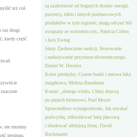
są uzależnione od bogatych dostaw energii,
yślić też coś
pszenicy, niklu i innych podstawowych
produktów w tym regionie, mogą odczuć ból
 raz drugi
związany ze wzrostem cen., Patricia Cohen
ć, kiedy część
i Jack Ewing
Stany Zjednoczone sankcji, Stosowanie
i nadużywanie przymusu ekonomicznego,
kiwań
Daniel W. Drezner
Kolor pieniędzy, Czarne banki i rasowa luka
czywiście
majątkowa, Mehrsa Baradaran
 znacznie
Koniec „złotego wieku, Chiny depczą
po piętach biznesowi, Paul Mozur
Sprawiedliwe wynagrodzenie, Jak uzyskać
podwyżkę, zlikwidować lukę płacową
i zbudować silniejszą firmę, David
ów, nie musimy
Buckmaster
ść treningu,