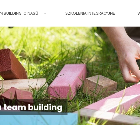
M BUILDING: O NAS
SZKOLENIA INTEGRACYJNE
W
jne,
a team building