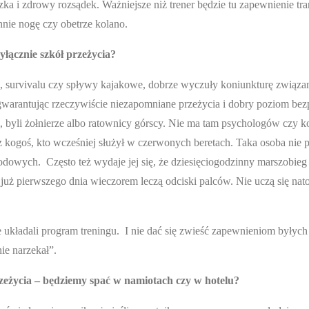
 i zdrowy rozsądek. Ważniejsze niż trener będzie tu zapewnienie tra
nie nogę czy obetrze kolano.
łącznie szkół przeżycia?
i, survivalu czy spływy kajakowe, dobrze wyczuły koniunkturę związa
j gwarantując rzeczywiście niezapomniane przeżycia i dobry poziom bez
i, byli żołnierze albo ratownicy górscy. Nie ma tam psychologów czy 
z kogoś, kto wcześniej służył w czerwonych beretach. Taka osoba nie p
dowych. Często też wydaje jej się, że dziesięciogodzinny marszobieg
 już pierwszego dnia wieczorem leczą odciski palców. Nie uczą się nat
 układali program treningu. I nie dać się zwieść zapewnieniom byłych
nie narzekał”.
zeżycia – będziemy spać w namiotach czy w hotelu?