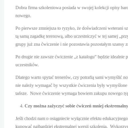
Dobra firma szkoleniowa posiada w swojej kolekcji opisy bard
nowego.
Po pierwsze zmniejsza to ryzyko, że doświadczeni weterani sz
tą samą zagadkę terenową, albo uczestniczyć w tej samej „p
grupy już zna ćwiczenie i nie pozostawia pozostałym szansy z
Po drugie nie zawsze ćwiczenie „z katalogu” będzie idealni
uczestników.
Dlatego warto spytać trenerów, czy potrafią sami wymyślić n
nie należy wymagać by wszystkie ćwiczenia były wymyślone od
tańsze. Nowe ćwiczenie wymaga bowiem zakupu nowego typu
Czy można zażyczyć sobie ćwiczeń mniej ekstremalny
Jeśli chodzi nam o osiągniecie wyłącznie efektu edukacyjneg
kupować najbardziej ekstremalnej wersji szkolenia. Wykorzy