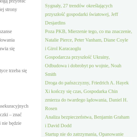
mogą przybrać
Sygnały, 27 trendów określających
ej strony
przyszłość gospodarki światowej, Jeff
Desjardins
 szanse
Poza PKB, Mierzenie tego, co ma znaczenie,
udowania
Natalie Pierce, Peter Vanham, Diane Coyle
awia się
i Girol Karacaoglu
Gospodarcza przyszłość Ukrainy,
Odbudowa i dobrobyt po wojnie, Noah
yce trzeba się
Smith
Droga do pańszczyzny, Friedrich A. Hayek
Xi kończy się czas, Gospodarka Chin
zmierza do twardego lądowania, Daniel H.
 asekuracyjnych
Rosen
czki – znać
Analiza bezpieczeństwa, Benjamin Graham
 nie będzie
i David Dodd
Startup nie do zatrzymania, Opanowanie