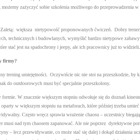
enia, możemy zażyczyć sobie szkolenia możliwego do przeprowadzenia w
ń. Zaletą: większa nietypowość proponowanych ćwiczeń. Dobry trener
wych, technicznych i budowlanych, wymyślić bardzo nietypowe zabawy
e stać jest na spadochrony i jeepy, ale ich pracownicy już to widzieli.
zy firmy?
trening umiejętności. Oczywiście nic nie stoi na przeszkodzie, by kt
ednak do outdoorowych musi być specjalnie przeszkolony.
y formie. W znacznie większym stopniu odwołuje się do doznań kinest
oparty w większym stopniu na metaforach, które później trzeba umieć
idywalny. Często wręcz sprawia wrażenie chaosu – uczestnicy biegają 
ner musi nad tym chaosem zapanować. Ale nie poprzez dyrektywne po
zyny – lecz przewidywanie, co może stać się dalej i dokąd działania u