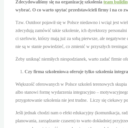
Zdecydowaliśmy się na organizację szkolenia
team buildin
wybrać. O co warto spytać przedstawicieli firmy i na co
Tzw. Outdoor pojawił się w Polsce niedawno i wciąż jest wiele 
zdecydują zamówić takie szkolenie, ich dyrektorzy personalni
ci szefowie, którzy mają już za sobą pierwsze, ale negatywn
nie są w stanie powiedzieć, co zmienić w przyszłych treningac
Żeby uniknąć niemiłych niespodzianek, warto zadać firmie ofer
Czy firma szkoleniowa oferuje tylko szkolenia integr
Większość oferowanych w Polsce szkoleń terenowych skupia s
albo stanowi formę wydarzenia integracyjno – motywacyjnego. 
przygotowanie szkolenia nie jest trudne. Liczy się ciekawy 
Jeśli jednak chodzi nam o efekt edukacyjny (komunikacja, rad
planowania, zarządzanie czasem) to warto dokładniej przyjrzeć