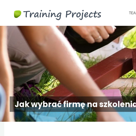
Wyjazdy
TEA
integracy
szkolenia
team
building
Jak wybrać firmę na szkoleni