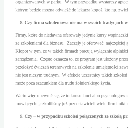
organizowanych w parku. W tym przypadku wystarczy apteczka
którym będzie można odwieźć do lekarza kogoś, kto np. zwich
Czy firma szkoleniowa nie ma w swoich tradycjach wy
Firmy, które do niedawna oferowały jedynie kursy wspinaczk
ze szkoleniami dla biznesu. Zaczęły je oferować, najczęście
Kłopot w tym, że w takich firmach pracują wyłącznie alpiniśc
zarządzania. Często oznacza to, że program jest ułożony prze
przełożyć ćwiczeń terenowych na szkolenie umiejętności zawo
nie jest niczym trudnym. W efekcie uczestnicy takich szkoleń
może poza szacunkiem dla trudu żołnierskiego życia.
Warto więc upewnić się, że to konsultanci albo psychologowie
mówiących: „szkoliliśmy już przedstawicieli wielu firm i nikt 
Czy – w przypadku szkoleń połączonych ze szkołą pr