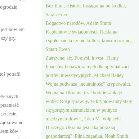
Bez filtra, Historia Instagrama od środka,
 ogrodzie
Sarah Frier
Bogactwo narodów, Adam Smith
 jest bowiem
Kapitanowie świadomości, Reklama
 czy gry.
i społeczne korzenie kultury konsumpcyjnej,
Stuart Ewen
Zatrzymaj się. Pomyśl. Invest., Ramy
finansów behawioralnych dla optymalizacji
oś potrafił
portfeli inwestycyjnych, Michael Bailey
Wojna podważa „neutralność” kryptowalut,
Wojna na Ukrainie i zachodnie sankcje
etycznych
wobec Rosji sprawiły, że kryptowaluty stały
 przenieść
się gorącym ziemniakiem w polityce
po lesie,
międzynarodowej., Gian M. Volpicelli
rządkowanie
Dlaczego Ukraina jest taką porażką
czestników
gospodarczą?, Pilna zagadka, Noah Smith