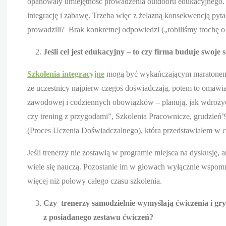
opanowały umiejętność prowadzenia outdooru edukacyjnego. J
integrację i zabawę. Trzeba więc z żelazną konsekwencją pytać
prowadzili? Brak konkretnej odpowiedzi („robiliśmy trochę o 
Jeśli cel jest edukacyjny – to czy firma buduje swoje
Szkolenia integracyjne
mogą być wykańczającym maratonem l
że uczestnicy najpierw czegoś doświadczają, potem to omawiaj
zawodowej i codziennych obowiązków – planują, jak wdrożyć 
czy trening z przygodami”, Szkolenia Pracownicze, grudzień’
(Proces Uczenia Doświadczalnego), która przedstawiałem w
Jeśli trenerzy nie zostawią w programie miejsca na dyskusję, 
wiele się nauczą. Pozostanie im w głowach wyłącznie wspom
więcej niż połowy całego czasu szkolenia.
Czy trenerzy samodzielnie wymyślają ćwiczenia i gry 
z posiadanego zestawu ćwiczeń?