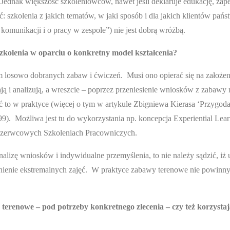
ednak większość szkoleniowców, nawet jeśli deklaruje edukację, zap
: szkolenia z jakich tematów, w jaki sposób i dla jakich klientów pańs
komunikacji i o pracy w zespole”) nie jest dobrą wróżbą.
 szkolenia w oparciu o konkretny model kształcenia?
osowo dobranych zabaw i ćwiczeń. Musi ono opierać się na założen
ą i analizują, a wreszcie – poprzez przeniesienie wniosków z zabawy 
to w praktyce (więcej o tym w artykule Zbigniewa Kierasa ‘Przygoda
99). Możliwa jest tu do wykorzystania np. koncepcja Experiential Lea
 czerwcowych Szkoleniach Pracowniczych.
analizę wniosków i indywidualne przemyślenia, to nie należy sądzić, iż 
nienie ekstremalnych zajęć. W praktyce zabawy terenowe nie powinn
terenowe – pod potrzeby konkretnego zlecenia – czy też korzystaj