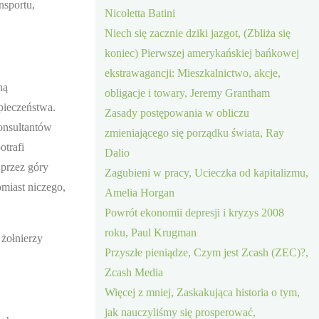
nsportu,
Nicoletta Batini
Niech się zacznie dziki jazgot, (Zbliża się
koniec) Pierwszej amerykańskiej bańkowej
ekstrawagancji: Mieszkalnictwo, akcje,
ną
obligacje i towary, Jeremy Grantham
pieczeństwa.
Zasady postępowania w obliczu
konsultantów
zmieniającego się porządku świata, Ray
otrafi
Dalio
 przez góry
Zagubieni w pracy, Ucieczka od kapitalizmu,
omiast niczego,
Amelia Horgan
Powrót ekonomii depresji i kryzys 2008
roku, Paul Krugman
 żołnierzy
Przyszłe pieniądze, Czym jest Zcash (ZEC)?,
Zcash Media
Więcej z mniej, Zaskakująca historia o tym,
jak nauczyliśmy się prosperować,