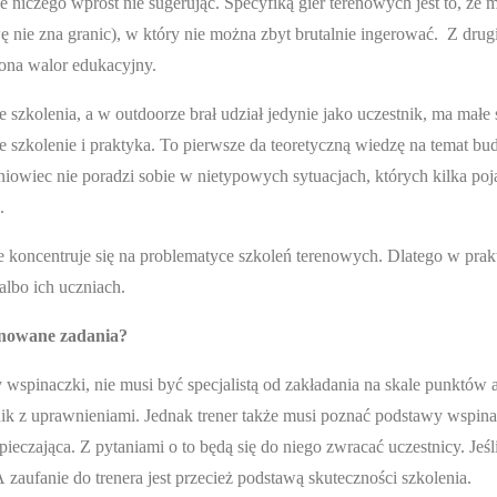
e niczego wprost nie sugerując. Specyfiką gier terenowych jest to, że 
nie zna granic), w który nie można zbyt brutalnie ingerować. Z drugi
 ona walor edukacyjny.
e szkolenia, a w outdoorze brał udział jedynie jako uczestnik, ma małe
ne szkolenie i praktyka. To pierwsze da teoretyczną wiedzę na temat b
iowiec nie poradzi sobie w nietypowych sytuacjach, których kilka poj
.
e koncentruje się na problematyce szkoleń terenowych. Dlatego w prakt
albo ich uczniach.
onowane zadania?
wspinaczki, nie musi być specjalistą od zakładania na skale punktów
ik z uprawnieniami. Jednak trener także musi poznać podstawy wspina
eczająca. Z pytaniami o to będą się do niego zwracać uczestnicy. Jeśli
aufanie do trenera jest przecież podstawą skuteczności szkolenia.