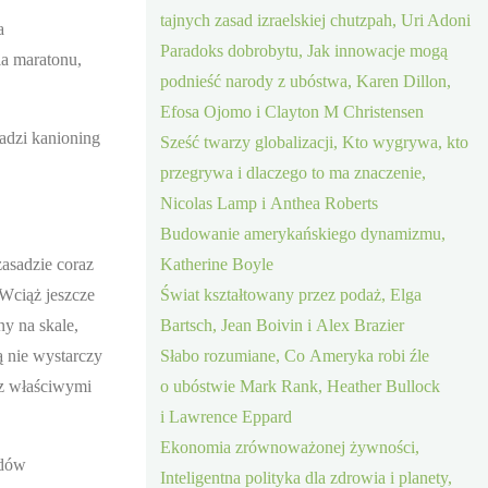
tajnych zasad izraelskiej chutzpah, Uri Adoni
a
Paradoks dobrobytu, Jak innowacje mogą
ia maratonu,
podnieść narody z ubóstwa, Karen Dillon,
Efosa Ojomo i Clayton M Christensen
adzi kanioning
Sześć twarzy globalizacji, Kto wygrywa, kto
przegrywa i dlaczego to ma znaczenie,
Nicolas Lamp i Anthea Roberts
Budowanie amerykańskiego dynamizmu,
asadzie coraz
Katherine Boyle
 Wciąż jeszcze
Świat kształtowany przez podaż, Elga
ny na skale,
Bartsch, Jean Boivin i Alex Brazier
 nie wystarczy
Słabo rozumiane, Co Ameryka robi źle
 z właściwymi
o ubóstwie Mark Rank, Heather Bullock
i Lawrence Eppard
Ekonomia zrównoważonej żywności,
odów
Inteligentna polityka dla zdrowia i planety,