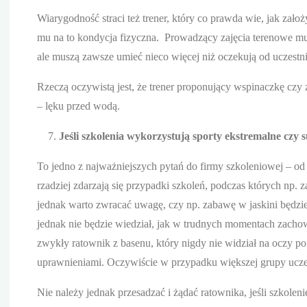
Wiarygodność straci też trener, który co prawda wie, jak założ
mu na to kondycja fizyczna. Prowadzący zajęcia terenowe mus
ale muszą zawsze umieć nieco więcej niż oczekują od uczestn
Rzeczą oczywistą jest, że trener proponujący wspinaczkę czy
– lęku przed wodą.
Jeśli szkolenia wykorzystują sporty ekstremalne czy 
To jedno z najważniejszych pytań do firmy szkoleniowej – 
rzadziej zdarzają się przypadki szkoleń, podczas których np.
jednak warto zwracać uwagę, czy np. zabawę w jaskini będzie z
jednak nie będzie wiedział, jak w trudnych momentach zacho
zwykły ratownik z basenu, który nigdy nie widział na oczy p
uprawnieniami. Oczywiście w przypadku większej grupy ucz
Nie należy jednak przesadzać i żądać ratownika, jeśli szkol