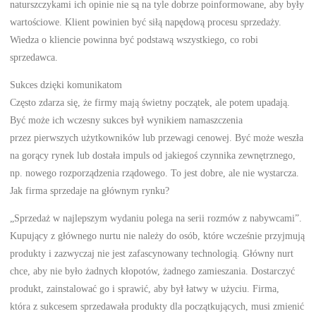
naturszczykami ich opinie nie są na tyle dobrze poinformowane, aby były
wartościowe. Klient powinien być siłą napędową procesu sprzedaży.
Wiedza o kliencie powinna być podstawą wszystkiego, co robi
sprzedawca.
Sukces dzięki komunikatom
Często zdarza się, że firmy mają świetny początek, ale potem upadają.
Być może ich wczesny sukces był wynikiem namaszczenia
przez pierwszych użytkowników lub przewagi cenowej. Być może weszła
na gorący rynek lub dostała impuls od jakiegoś czynnika zewnętrznego,
np. nowego rozporządzenia rządowego. To jest dobre, ale nie wystarcza.
Jak firma sprzedaje na głównym rynku?
„Sprzedaż w najlepszym wydaniu polega na serii rozmów z nabywcami”.
Kupujący z głównego nurtu nie należy do osób, które wcześnie przyjmują
produkty i zazwyczaj nie jest zafascynowany technologią. Główny nurt
chce, aby nie było żadnych kłopotów, żadnego zamieszania. Dostarczyć
produkt, zainstalować go i sprawić, aby był łatwy w użyciu. Firma,
która z sukcesem sprzedawała produkty dla początkujących, musi zmienić