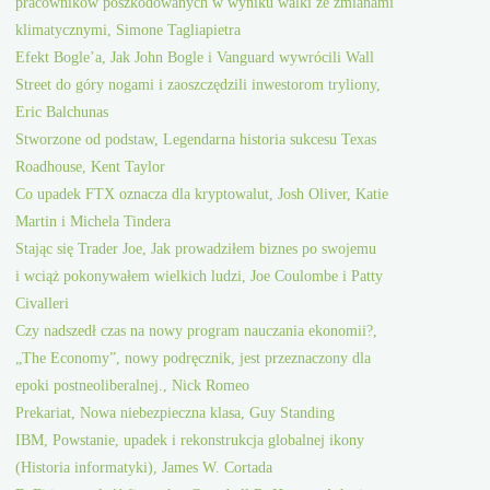
pracowników poszkodowanych w wyniku walki ze zmianami
klimatycznymi, Simone Tagliapietra
Efekt Bogle’a, Jak John Bogle i Vanguard wywrócili Wall
Street do góry nogami i zaoszczędzili inwestorom tryliony,
Eric Balchunas
Stworzone od podstaw, Legendarna historia sukcesu Texas
Roadhouse, Kent Taylor
Co upadek FTX oznacza dla kryptowalut, Josh Oliver, Katie
Martin i Michela Tindera
Stając się Trader Joe, Jak prowadziłem biznes po swojemu
i wciąż pokonywałem wielkich ludzi, Joe Coulombe i Patty
Civalleri
Czy nadszedł czas na nowy program nauczania ekonomii?,
„The Economy”, nowy podręcznik, jest przeznaczony dla
epoki postneoliberalnej., Nick Romeo
Prekariat, Nowa niebezpieczna klasa, Guy Standing
IBM, Powstanie, upadek i rekonstrukcja globalnej ikony
(Historia informatyki), James W. Cortada