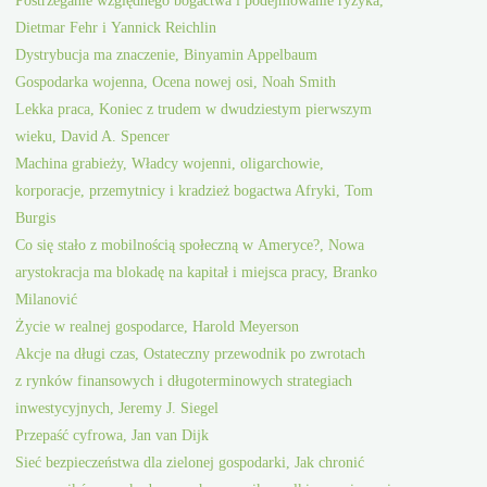
Postrzeganie względnego bogactwa i podejmowanie ryzyka,
Dietmar Fehr i Yannick Reichlin
Dystrybucja ma znaczenie, Binyamin Appelbaum
Gospodarka wojenna, Ocena nowej osi, Noah Smith
Lekka praca, Koniec z trudem w dwudziestym pierwszym
wieku, David A. Spencer
Machina grabieży, Władcy wojenni, oligarchowie,
korporacje, przemytnicy i kradzież bogactwa Afryki, Tom
Burgis
Co się stało z mobilnością społeczną w Ameryce?, Nowa
arystokracja ma blokadę na kapitał i miejsca pracy, Branko
Milanović
Życie w realnej gospodarce, Harold Meyerson
Akcje na długi czas, Ostateczny przewodnik po zwrotach
z rynków finansowych i długoterminowych strategiach
inwestycyjnych, Jeremy J. Siegel
Przepaść cyfrowa, Jan van Dijk
Sieć bezpieczeństwa dla zielonej gospodarki, Jak chronić