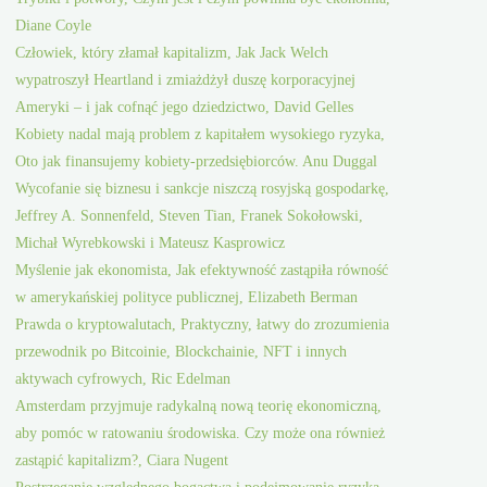
Diane Coyle
Człowiek, który złamał kapitalizm, Jak Jack Welch
wypatroszył Heartland i zmiażdżył duszę korporacyjnej
Ameryki – i jak cofnąć jego dziedzictwo, David Gelles
Kobiety nadal mają problem z kapitałem wysokiego ryzyka,
Oto jak finansujemy kobiety-przedsiębiorców. Anu Duggal
Wycofanie się biznesu i sankcje niszczą rosyjską gospodarkę,
Jeffrey A. Sonnenfeld, Steven Tian, Franek Sokołowski,
Michał Wyrebkowski i Mateusz Kasprowicz
Myślenie jak ekonomista, Jak efektywność zastąpiła równość
w amerykańskiej polityce publicznej, Elizabeth Berman
Prawda o kryptowalutach, Praktyczny, łatwy do zrozumienia
przewodnik po Bitcoinie, Blockchainie, NFT i innych
aktywach cyfrowych, Ric Edelman
Amsterdam przyjmuje radykalną nową teorię ekonomiczną,
aby pomóc w ratowaniu środowiska. Czy może ona również
zastąpić kapitalizm?, Ciara Nugent