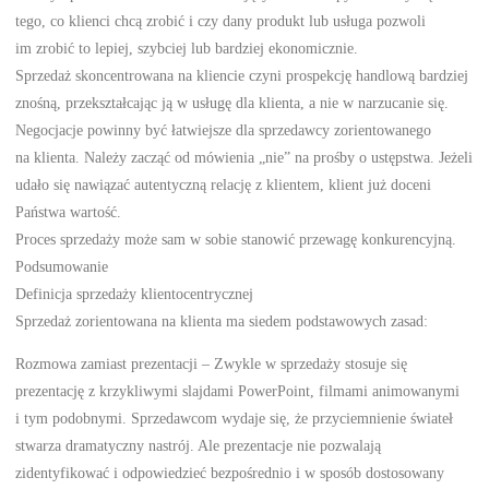
tego, co klienci chcą zrobić i czy dany produkt lub usługa pozwoli
im zrobić to lepiej, szybciej lub bardziej ekonomicznie.
Sprzedaż skoncentrowana na kliencie czyni prospekcję handlową bardziej
znośną, przekształcając ją w usługę dla klienta, a nie w narzucanie się.
Negocjacje powinny być łatwiejsze dla sprzedawcy zorientowanego
na klienta. Należy zacząć od mówienia „nie” na prośby o ustępstwa. Jeżeli
udało się nawiązać autentyczną relację z klientem, klient już doceni
Państwa wartość.
Proces sprzedaży może sam w sobie stanowić przewagę konkurencyjną.
Podsumowanie
Definicja sprzedaży klientocentrycznej
Sprzedaż zorientowana na klienta ma siedem podstawowych zasad:
Rozmowa zamiast prezentacji – Zwykle w sprzedaży stosuje się
prezentację z krzykliwymi slajdami PowerPoint, filmami animowanymi
i tym podobnymi. Sprzedawcom wydaje się, że przyciemnienie świateł
stwarza dramatyczny nastrój. Ale prezentacje nie pozwalają
zidentyfikować i odpowiedzieć bezpośrednio i w sposób dostosowany