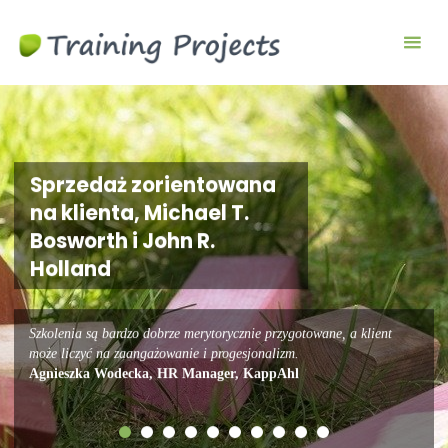
Wyjazdy
integracyjne,
szkolenia
team
building
Sprzedaż zorientowana
na klienta, Michael T.
Bosworth i John R.
Holland
Szkolenia są bardzo dobrze merytorycznie przygotowane, a klient
może liczyć na zaangażowanie i progesjonalizm.
Agnieszka Wodecka, HR Manager, KappAhl