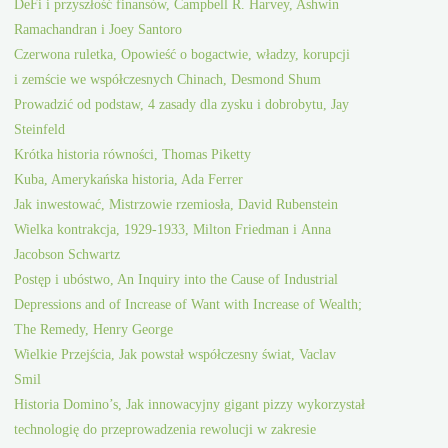
DeFi i przyszłość finansów, Campbell R. Harvey, Ashwin
Ramachandran i Joey Santoro
Czerwona ruletka, Opowieść o bogactwie, władzy, korupcji
i zemście we współczesnych Chinach, Desmond Shum
Prowadzić od podstaw, 4 zasady dla zysku i dobrobytu, Jay
Steinfeld
Krótka historia równości, Thomas Piketty
Kuba, Amerykańska historia, Ada Ferrer
Jak inwestować, Mistrzowie rzemiosła, David Rubenstein
Wielka kontrakcja, 1929-1933, Milton Friedman i Anna
Jacobson Schwartz
Postęp i ubóstwo, An Inquiry into the Cause of Industrial
Depressions and of Increase of Want with Increase of Wealth;
The Remedy, Henry George
Wielkie Przejścia, Jak powstał współczesny świat, Vaclav
Smil
Historia Domino’s, Jak innowacyjny gigant pizzy wykorzystał
technologię do przeprowadzenia rewolucji w zakresie