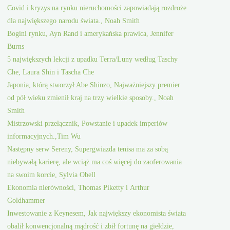
Covid i kryzys na rynku nieruchomości zapowiadają rozdroże
dla największego narodu świata., Noah Smith
Bogini rynku, Ayn Rand i amerykańska prawica, Jennifer
Burns
5 największych lekcji z upadku Terra/Luny według Taschy
Che, Laura Shin i Tascha Che
Japonia, którą stworzył Abe Shinzo, Najważniejszy premier
od pół wieku zmienił kraj na trzy wielkie sposoby., Noah
Smith
Mistrzowski przełącznik, Powstanie i upadek imperiów
informacyjnych.,Tim Wu
Następny serw Sereny, Supergwiazda tenisa ma za sobą
niebywałą karierę, ale wciąż ma coś więcej do zaoferowania
na swoim korcie, Sylvia Obell
Ekonomia nierówności, Thomas Piketty i Arthur
Goldhammer
Inwestowanie z Keynesem, Jak największy ekonomista świata
obalił konwencjonalną mądrość i zbił fortunę na giełdzie,