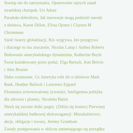
Startup nie do zatrzymania, Opanowanie tajnych zasad
izraelskiej chutzpah, Uri Adoni
Paradoks dobrobytu, Jak innowacje mogą podnieść narody
z ubóstwa, Karen Dillon, Efosa Ojomo i Clayton M
Christensen
Sześć twarzy globalizacji, Kto wygrywa, kto przegrywa
i dlaczego to ma znaczenie, Nicolas Lamp i Anthea Roberts
Budowanie amerykańskiego dynamizmu, Katherine Boyle
Świat kształtowany przez podaż, Elga Bartsch, Jean Boivin
i Alex Brazier
Słabo rozumiane, Co Ameryka robi źle o ubóstwie Mark
Rank, Heather Bullock i Lawrence Eppard
Ekonomia zrównoważonej żywności, Inteligentna polityka
dla zdrowia i planety, Nicoletta Batini
Niech się zacznie dziki jazgot, (Zbliża się koniec) Pierwszej
amerykańskiej bańkowej ekstrawagancji: Mieszkalnictwo,
akcje, obligacje i towary, Jeremy Grantham
Zasady postępowania w obliczu zmieniającego się porządku