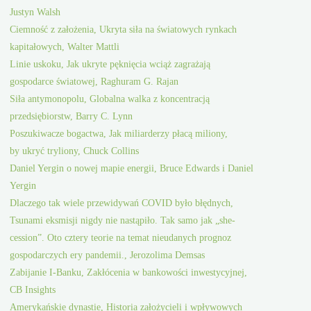
Justyn Walsh
Ciemność z założenia, Ukryta siła na światowych rynkach
kapitałowych, Walter Mattli
Linie uskoku, Jak ukryte pęknięcia wciąż zagrażają
gospodarce światowej, Raghuram G. Rajan
Siła antymonopolu, Globalna walka z koncentracją
przedsiębiorstw, Barry C. Lynn
Poszukiwacze bogactwa, Jak miliarderzy płacą miliony,
by ukryć tryliony, Chuck Collins
Daniel Yergin o nowej mapie energii, Bruce Edwards i Daniel
Yergin
Dlaczego tak wiele przewidywań COVID było błędnych,
Tsunami eksmisji nigdy nie nastąpiło. Tak samo jak „she-
cession”. Oto cztery teorie na temat nieudanych prognoz
gospodarczych ery pandemii., Jerozolima Demsas
Zabijanie I-Banku, Zakłócenia w bankowości inwestycyjnej,
CB Insights
Amerykańskie dynastie, Historia założycieli i wpływowych