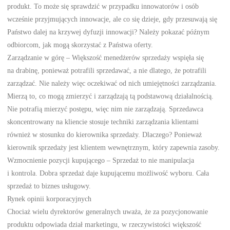
produkt. To może się sprawdzić w przypadku innowatorów i osób
wcześnie przyjmujących innowacje, ale co się dzieje, gdy przesuwają się
Państwo dalej na krzywej dyfuzji innowacji? Należy pokazać późnym
odbiorcom, jak mogą skorzystać z Państwa oferty.
Zarządzanie w górę – Większość menedżerów sprzedaży wspięła się
na drabinę, ponieważ potrafili sprzedawać, a nie dlatego, że potrafili
zarządzać. Nie należy więc oczekiwać od nich umiejętności zarządzania.
Mierzą to, co mogą zmierzyć i zarządzają tą podstawową działalnością.
Nie potrafią mierzyć postępu, więc nim nie zarządzają. Sprzedawca
skoncentrowany na kliencie stosuje techniki zarządzania klientami
również w stosunku do kierownika sprzedaży. Dlaczego? Ponieważ
kierownik sprzedaży jest klientem wewnętrznym, który zapewnia zasoby.
Wzmocnienie pozycji kupującego – Sprzedaż to nie manipulacja
i kontrola. Dobra sprzedaż daje kupującemu możliwość wyboru. Cała
sprzedaż to biznes usługowy.
Rynek opinii korporacyjnych
Chociaż wielu dyrektorów generalnych uważa, że za pozycjonowanie
produktu odpowiada dział marketingu, w rzeczywistości większość