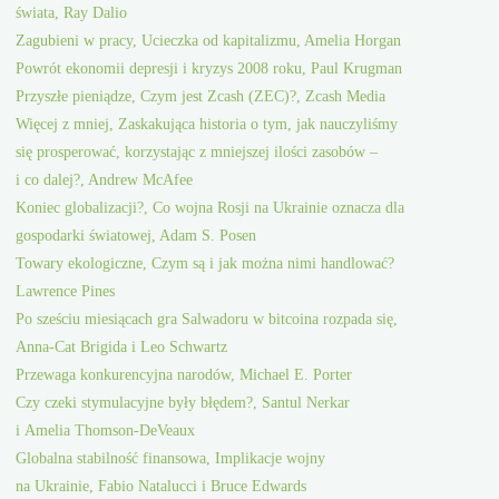
świata, Ray Dalio
Zagubieni w pracy, Ucieczka od kapitalizmu, Amelia Horgan
Powrót ekonomii depresji i kryzys 2008 roku, Paul Krugman
Przyszłe pieniądze, Czym jest Zcash (ZEC)?, Zcash Media
Więcej z mniej, Zaskakująca historia o tym, jak nauczyliśmy
się prosperować, korzystając z mniejszej ilości zasobów –
i co dalej?, Andrew McAfee
Koniec globalizacji?, Co wojna Rosji na Ukrainie oznacza dla
gospodarki światowej, Adam S. Posen
Towary ekologiczne, Czym są i jak można nimi handlować?
Lawrence Pines
Po sześciu miesiącach gra Salwadoru w bitcoina rozpada się,
Anna-Cat Brigida i Leo Schwartz
Przewaga konkurencyjna narodów, Michael E. Porter
Czy czeki stymulacyjne były błędem?, Santul Nerkar
i Amelia Thomson-DeVeaux
Globalna stabilność finansowa, Implikacje wojny
na Ukrainie, Fabio Natalucci i Bruce Edwards