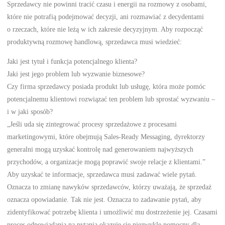
Sprzedawcy nie powinni tracić czasu i energii na rozmowy z osobami,
które nie potrafią podejmować decyzji, ani rozmawiać z decydentami
o rzeczach, które nie leżą w ich zakresie decyzyjnym. Aby rozpocząć
produktywną rozmowę handlową, sprzedawca musi wiedzieć:
Jaki jest tytuł i funkcja potencjalnego klienta?
Jaki jest jego problem lub wyzwanie biznesowe?
Czy firma sprzedawcy posiada produkt lub usługę, która może pomóc
potencjalnemu klientowi rozwiązać ten problem lub sprostać wyzwaniu –
i w jaki sposób?
„Jeśli uda się zintegrować procesy sprzedażowe z procesami
marketingowymi, które obejmują Sales-Ready Messaging, dyrektorzy
generalni mogą uzyskać kontrolę nad generowaniem najwyższych
przychodów, a organizacje mogą poprawić swoje relacje z klientami.”
Aby uzyskać te informacje, sprzedawca musi zadawać wiele pytań.
Oznacza to zmianę nawyków sprzedawców, którzy uważają, że sprzedaż
oznacza opowiadanie. Tak nie jest. Oznacza to zadawanie pytań, aby
zidentyfikować potrzebę klienta i umożliwić mu dostrzeżenie jej. Czasami
proces odpowiadania na pytania okazuje się niezwykle pomocny dla