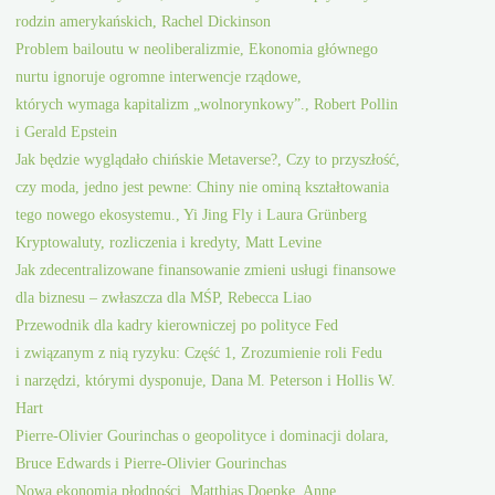
rodzin amerykańskich, Rachel Dickinson
Problem bailoutu w neoliberalizmie, Ekonomia głównego
nurtu ignoruje ogromne interwencje rządowe,
których wymaga kapitalizm „wolnorynkowy”., Robert Pollin
i Gerald Epstein
Jak będzie wyglądało chińskie Metaverse?, Czy to przyszłość,
czy moda, jedno jest pewne: Chiny nie ominą kształtowania
tego nowego ekosystemu., Yi Jing Fly i Laura Grünberg
Kryptowaluty, rozliczenia i kredyty, Matt Levine
Jak zdecentralizowane finansowanie zmieni usługi finansowe
dla biznesu – zwłaszcza dla MŚP, Rebecca Liao
Przewodnik dla kadry kierowniczej po polityce Fed
i związanym z nią ryzyku: Część 1, Zrozumienie roli Fedu
i narzędzi, którymi dysponuje, Dana M. Peterson i Hollis W.
Hart
Pierre-Olivier Gourinchas o geopolityce i dominacji dolara,
Bruce Edwards i Pierre-Olivier Gourinchas
Nowa ekonomia płodności, Matthias Doepke, Anne