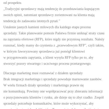
od prospektu.
„Tradycyjni sprzedawcy mają tendencję do przedstawiania kupującym
swoich opinii, natomiast sprzedawcy zorientowani na klienta mają
tendencję do zadawania istotnych pytań.”
Ustalenie jasnych kamieni milowych dla każdego etapu procesu
sprzedaży. Takie planowanie pomoże Państwa firmie uniknąć straty czasu
na zapytania ofertowe (RFP), które nigdy nie przyniosą rezultatu. Należy
rozeznać, kiedy mamy do czynienia z „przewodowym RFP”, czyli takim,
w którym faworyzowany sprzedawca już pomógł klientowi
w przygotowaniu zapytania, a klient wysyła RFP tylko po to, aby
stworzyć pozory otwartego i uczciwego procesu przetargowego.
Dlaczego marketing musi rozmawiać z działem sprzedaży
Brak integracji marketingu i sprzedaży powoduje marnowanie zasobów.
W wielu firmach działy sprzedaży i marketingu prawie się
nie komunikują. Powinny one współpracować przy zbieraniu informacji
o pozycjonowaniu klientów i rynku, ale dzieje się to zbyt rzadko. Zespół
sprzedaży potrzebuje komunikatów, które może wykorzystać, aby