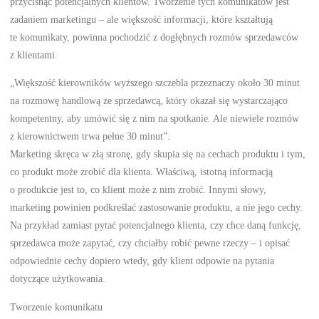
przycisnąć potencjalnych klientów. Tworzenie tych komunikatów jest
zadaniem marketingu – ale większość informacji, które kształtują
te komunikaty, powinna pochodzić z dogłębnych rozmów sprzedawców
z klientami.
„Większość kierowników wyższego szczebla przeznaczy około 30 minut
na rozmowę handlową ze sprzedawcą, który okazał się wystarczająco
kompetentny, aby umówić się z nim na spotkanie. Ale niewiele rozmów
z kierownictwem trwa pełne 30 minut”.
Marketing skręca w złą stronę, gdy skupia się na cechach produktu i tym,
co produkt może zrobić dla klienta. Właściwą, istotną informacją
o produkcie jest to, co klient może z nim zrobić. Innymi słowy,
marketing powinien podkreślać zastosowanie produktu, a nie jego cechy.
Na przykład zamiast pytać potencjalnego klienta, czy chce daną funkcję,
sprzedawca może zapytać, czy chciałby robić pewne rzeczy – i opisać
odpowiednie cechy dopiero wtedy, gdy klient odpowie na pytania
dotyczące użytkowania.
Tworzenie komunikatu