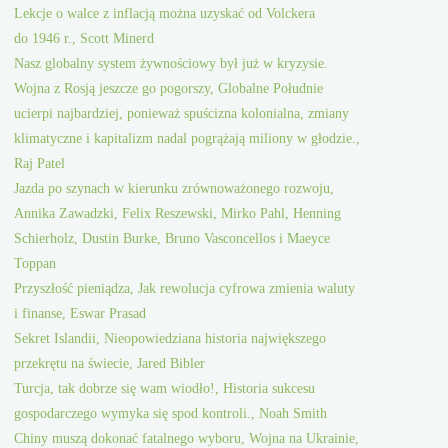
Lekcje o walce z inflacją można uzyskać od Volckera
do 1946 r., Scott Minerd
Nasz globalny system żywnościowy był już w kryzysie.
Wojna z Rosją jeszcze go pogorszy, Globalne Południe
ucierpi najbardziej, ponieważ spuścizna kolonialna, zmiany
klimatyczne i kapitalizm nadal pogrążają miliony w głodzie.,
Raj Patel
Jazda po szynach w kierunku zrównoważonego rozwoju,
Annika Zawadzki, Felix Reszewski, Mirko Pahl, Henning
Schierholz, Dustin Burke, Bruno Vasconcellos i Maeyce
Toppan
Przyszłość pieniądza, Jak rewolucja cyfrowa zmienia waluty
i finanse, Eswar Prasad
Sekret Islandii, Nieopowiedziana historia największego
przekrętu na świecie, Jared Bibler
Turcja, tak dobrze się wam wiodło!, Historia sukcesu
gospodarczego wymyka się spod kontroli., Noah Smith
Chiny muszą dokonać fatalnego wyboru, Wojna na Ukrainie,