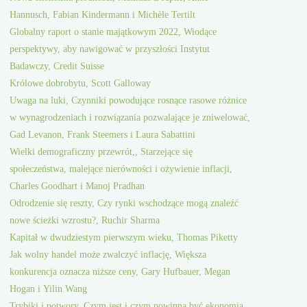
Hannusch, Fabian Kindermann i Michèle Tertilt
Globalny raport o stanie majątkowym 2022, Wiodące
perspektywy, aby nawigować w przyszłości Instytut
Badawczy, Credit Suisse
Królowe dobrobytu, Scott Galloway
Uwaga na luki, Czynniki powodujące rosnące rasowe różnice
w wynagrodzeniach i rozwiązania pozwalające je zniwelować,
Gad Levanon, Frank Steemers i Laura Sabattini
Wielki demograficzny przewrót,, Starzejące się
społeczeństwa, malejące nierówności i ożywienie inflacji,
Charles Goodhart i Manoj Pradhan
Odrodzenie się reszty, Czy rynki wschodzące mogą znaleźć
nowe ścieżki wzrostu?, Ruchir Sharma
Kapitał w dwudziestym pierwszym wieku, Thomas Piketty
Jak wolny handel może zwalczyć inflację, Większa
konkurencja oznacza niższe ceny, Gary Hufbauer, Megan
Hogan i Yilin Wang
Trybiki i potwory, Czym jest i czym powinna być ekonomia,