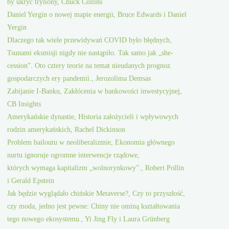
by ukryć tryliony, Chuck Collins
Daniel Yergin o nowej mapie energii, Bruce Edwards i Daniel
Yergin
Dlaczego tak wiele przewidywań COVID było błędnych,
Tsunami eksmisji nigdy nie nastąpiło. Tak samo jak „she-
cession”. Oto cztery teorie na temat nieudanych prognoz
gospodarczych ery pandemii., Jerozolima Demsas
Zabijanie I-Banku, Zakłócenia w bankowości inwestycyjnej,
CB Insights
Amerykańskie dynastie, Historia założycieli i wpływowych
rodzin amerykańskich, Rachel Dickinson
Problem bailoutu w neoliberalizmie, Ekonomia głównego
nurtu ignoruje ogromne interwencje rządowe,
których wymaga kapitalizm „wolnorynkowy”., Robert Pollin
i Gerald Epstein
Jak będzie wyglądało chińskie Metaverse?, Czy to przyszłość,
czy moda, jedno jest pewne: Chiny nie ominą kształtowania
tego nowego ekosystemu., Yi Jing Fly i Laura Grünberg