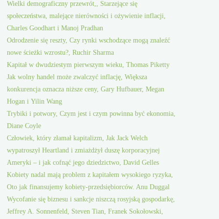
Wielki demograficzny przewrót,, Starzejące się
społeczeństwa, malejące nierówności i ożywienie inflacji,
Charles Goodhart i Manoj Pradhan
Odrodzenie się reszty, Czy rynki wschodzące mogą znaleźć
nowe ścieżki wzrostu?, Ruchir Sharma
Kapitał w dwudziestym pierwszym wieku, Thomas Piketty
Jak wolny handel może zwalczyć inflację, Większa
konkurencja oznacza niższe ceny, Gary Hufbauer, Megan
Hogan i Yilin Wang
Trybiki i potwory, Czym jest i czym powinna być ekonomia,
Diane Coyle
Człowiek, który złamał kapitalizm, Jak Jack Welch
wypatroszył Heartland i zmiażdżył duszę korporacyjnej
Ameryki – i jak cofnąć jego dziedzictwo, David Gelles
Kobiety nadal mają problem z kapitałem wysokiego ryzyka,
Oto jak finansujemy kobiety-przedsiębiorców. Anu Duggal
Wycofanie się biznesu i sankcje niszczą rosyjską gospodarkę,
Jeffrey A. Sonnenfeld, Steven Tian, Franek Sokołowski,