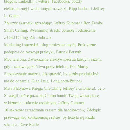
blogów, LinkedIn, Twittera, Facebooka, poczty
elektronicznej i wielu innych narzędzi, Kipp Bodnar i Jeffrey
L. Cohen
Zburzyć skarpetki sprzedając, Jeffrey Gitomer i Ron Zemke
Smart Calling, Wyeliminuj strach, porażkę i odrzucenie
z Cold Calling, Art. Sobczak
Marketing i sprzedaż usług profesjonalnych, Praktyczne
podejście do rozwoju praktyki, Patrick Forsyth
Moc telefonu, Zwiększanie efektywności za każdym razem,
gdy rozmawiają Państwo przez telefon, Doc Morey
Sprzedawanie marzeń, Jak sprawić, by każdy produkt był
nie do odparcia, Gian Luigi Longinotti-Buitoni
Mała Platynowa Księga Cha-Ching Jeffrey’a Gitomera!, 32,5
Strategii, które pozwolą Ci uruchomić Twoją własną kasę
w biznesie i sukcesie osobistym, Jeffrey Gitomer
10 sekretów zarządzania czasem dla handlowców, Zdobądź
przewagę nad konkurencją i spraw, by liczyła się każda
sekunda, Dave Kahle