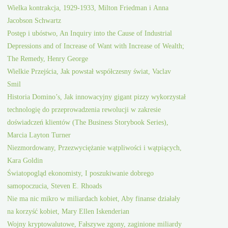
Wielka kontrakcja, 1929-1933, Milton Friedman i Anna
Jacobson Schwartz
Postęp i ubóstwo, An Inquiry into the Cause of Industrial
Depressions and of Increase of Want with Increase of Wealth;
The Remedy, Henry George
Wielkie Przejścia, Jak powstał współczesny świat, Vaclav
Smil
Historia Domino’s, Jak innowacyjny gigant pizzy wykorzystał
technologię do przeprowadzenia rewolucji w zakresie
doświadczeń klientów (The Business Storybook Series),
Marcia Layton Turner
Niezmordowany, Przezwyciężanie wątpliwości i wątpiących,
Kara Goldin
Światopogląd ekonomisty, I poszukiwanie dobrego
samopoczucia, Steven E. Rhoads
Nie ma nic mikro w miliardach kobiet, Aby finanse działały
na korzyść kobiet, Mary Ellen Iskenderian
Wojny kryptowalutowe, Fałszywe zgony, zaginione miliardy