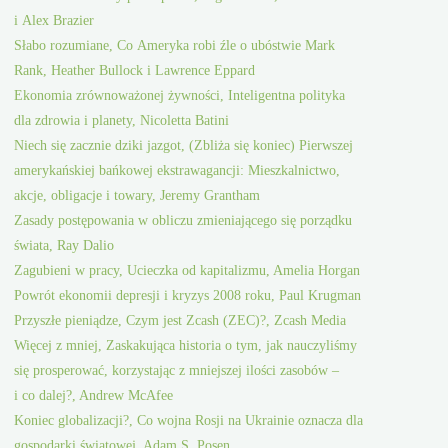
i Alex Brazier
Słabo rozumiane, Co Ameryka robi źle o ubóstwie Mark
Rank, Heather Bullock i Lawrence Eppard
Ekonomia zrównoważonej żywności, Inteligentna polityka
dla zdrowia i planety, Nicoletta Batini
Niech się zacznie dziki jazgot, (Zbliża się koniec) Pierwszej
amerykańskiej bańkowej ekstrawagancji: Mieszkalnictwo,
akcje, obligacje i towary, Jeremy Grantham
Zasady postępowania w obliczu zmieniającego się porządku
świata, Ray Dalio
Zagubieni w pracy, Ucieczka od kapitalizmu, Amelia Horgan
Powrót ekonomii depresji i kryzys 2008 roku, Paul Krugman
Przyszłe pieniądze, Czym jest Zcash (ZEC)?, Zcash Media
Więcej z mniej, Zaskakująca historia o tym, jak nauczyliśmy
się prosperować, korzystając z mniejszej ilości zasobów –
i co dalej?, Andrew McAfee
Koniec globalizacji?, Co wojna Rosji na Ukrainie oznacza dla
gospodarki światowej, Adam S. Posen