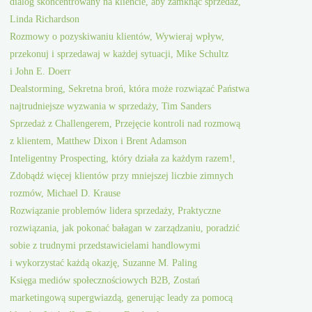
dialog skoncentrowany na kliencie, aby zamknąć sprzedaż,
Linda Richardson
Rozmowy o pozyskiwaniu klientów, Wywieraj wpływ,
przekonuj i sprzedawaj w każdej sytuacji, Mike Schultz
i John E. Doerr
Dealstorming, Sekretna broń, która może rozwiązać Państwa
najtrudniejsze wyzwania w sprzedaży, Tim Sanders
Sprzedaż z Challengerem, Przejęcie kontroli nad rozmową
z klientem, Matthew Dixon i Brent Adamson
Inteligentny Prospecting, który działa za każdym razem!,
Zdobądź więcej klientów przy mniejszej liczbie zimnych
rozmów, Michael D. Krause
Rozwiązanie problemów lidera sprzedaży, Praktyczne
rozwiązania, jak pokonać bałagan w zarządzaniu, poradzić
sobie z trudnymi przedstawicielami handlowymi
i wykorzystać każdą okazję, Suzanne M. Paling
Księga mediów społecznościowych B2B, Zostań
marketingową supergwiazdą, generując leady za pomocą