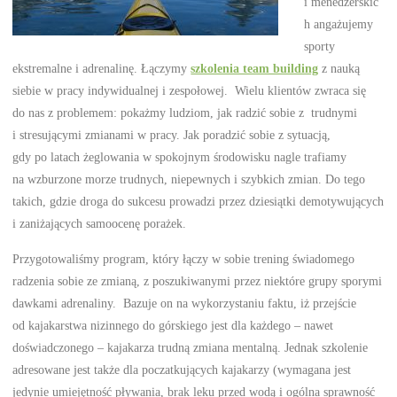
i menedżerskic
h angażujemy
sporty
ekstremalne i adrenalinę. Łączymy
szkolenia team building
z nauką
siebie w pracy indywidualnej i zespołowej. Wielu klientów zwraca się
do nas z problemem: pokażmy ludziom, jak radzić sobie z trudnymi
i stresującymi zmianami w pracy. Jak poradzić sobie z sytuacją,
gdy po latach żeglowania w spokojnym środowisku nagle trafiamy
na wzburzone morze trudnych, niepewnych i szybkich zmian. Do tego
takich, gdzie droga do sukcesu prowadzi przez dziesiątki demotywujących
i zaniżających samoocenę porażek.
Przygotowaliśmy program, który łączy w sobie trening świadomego
radzenia sobie ze zmianą, z poszukiwanymi przez niektóre grupy sporymi
dawkami adrenaliny. Bazuje on na wykorzystaniu faktu, iż przejście
od kajakarstwa nizinnego do górskiego jest dla każdego – nawet
doświadczonego – kajakarza trudną zmiana mentalną. Jednak szkolenie
adresowane jest także dla poczatkujących kajakarzy (wymagana jest
jedynie umiejętność pływania, brak leku przed wodą i ogólna sprawność