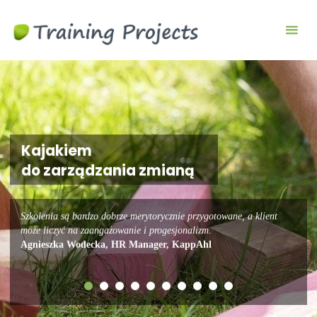
Wyjazdy
integracyjne,
szkolenia
team
building
Kajakiem
do zarządzania zmianą
Szkolenia są bardzo dobrze merytorycznie przygotowane, a klient
może liczyć na zaangażowanie i progesjonalizm.
Agnieszka Wodecka, HR Manager, KappAhl