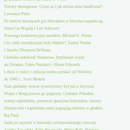
Towary ekologiczne, Czym są i jak można nimi handlować?
Lawrence Pines
Po sześciu miesiącach gra Salwadoru w bitcoina rozpada się,
Anna-Cat Brigida i Leo Schwartz
Przewaga konkurencyjna narodów, Michael E. Porter
Czy czeki stymulacyjne były błędem?, Santul Nerkar
i Amelia Thomson-DeVeaux
Globalna stabilność finansowa, Implikacje wojny
na Ukrainie, Fabio Natalucci i Bruce Edwards
Lekcje o walce z inflacją można uzyskać od Volckera
do 1946 r., Scott Minerd
Nasz globalny system żywnościowy był już w kryzysie.
Wojna z Rosją jeszcze go pogorszy, Globalne Południe
ucierpi najbardziej, ponieważ spuścizna kolonialna, zmiany
klimatyczne i kapitalizm nadal pogrążają miliony w głodzie.,
Raj Patel
Jazda po szynach w kierunku zrównoważonego rozwoju,
Annika Zawadzki, Felix Reszewski, Mirko Pahl, Henning