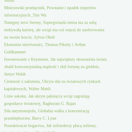
Smith
Mistrzowski przełącznik, Powstanie i upadek imperiów
informacyjnych.,Tim Wu
Następny serw Sereny, Supergwiazda tenisa ma za sobą
niebywałą karierę, ale wciąż ma coś więcej do zaoferowania
na swoim korcie, Sylvia Obell
Ekonomia nierówności, Thomas Piketty i Arthur
Goldhammer
Inwestowanie z Keynesem, Jak największy ekonomista świata
obalił konwencjonalną mądrość i zbił fortunę na giełdzie,
Justyn Walsh
Ciemność z założenia, Ukryta siła na światowych rynkach
kapitałowych, Walter Mattli
Linie uskoku, Jak ukryte pęknięcia wciąż zagrażają
gospodarce światowej, Raghuram G. Rajan
Siła antymonopolu, Globalna walka z koncentracją
przedsiębiorstw, Barry C. Lynn
Poszukiwacze bogactwa, Jak miliarderzy płacą miliony,