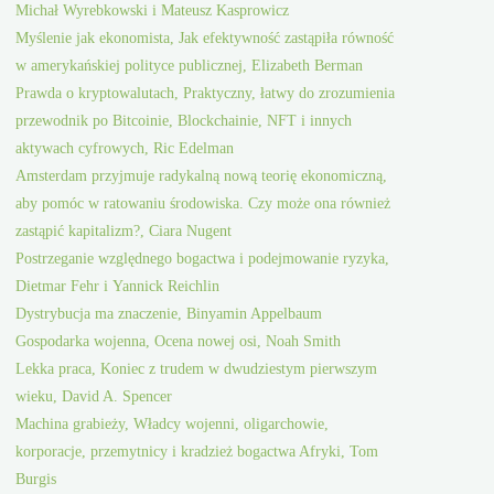
Michał Wyrebkowski i Mateusz Kasprowicz
Myślenie jak ekonomista, Jak efektywność zastąpiła równość
w amerykańskiej polityce publicznej, Elizabeth Berman
Prawda o kryptowalutach, Praktyczny, łatwy do zrozumienia
przewodnik po Bitcoinie, Blockchainie, NFT i innych
aktywach cyfrowych, Ric Edelman
Amsterdam przyjmuje radykalną nową teorię ekonomiczną,
aby pomóc w ratowaniu środowiska. Czy może ona również
zastąpić kapitalizm?, Ciara Nugent
Postrzeganie względnego bogactwa i podejmowanie ryzyka,
Dietmar Fehr i Yannick Reichlin
Dystrybucja ma znaczenie, Binyamin Appelbaum
Gospodarka wojenna, Ocena nowej osi, Noah Smith
Lekka praca, Koniec z trudem w dwudziestym pierwszym
wieku, David A. Spencer
Machina grabieży, Władcy wojenni, oligarchowie,
korporacje, przemytnicy i kradzież bogactwa Afryki, Tom
Burgis