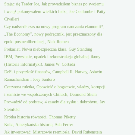
Stając się Trader Joe, Jak prowadziłem biznes po swojemu
i wciąż pokonywałem wielkich ludzi, Joe Coulombe i Patty
Civalleri
Czy nadszedł czas na nowy program nauczania ekonomii?,
„The Economy”, nowy podręcznik, jest przeznaczony dla
epoki postneoliberalnej., Nick Romeo
Prekariat, Nowa niebezpieczna klasa, Guy Standing
IBM, Powstanie, upadek i rekonstrukcja globalnej ikony
(Historia informatyki), James W. Cortada
DeFi i przyszłość finansów, Campbell R. Harvey, Ashwin
Ramachandran i Joey Santoro
Czerwona ruletka, Opowieść o bogactwie, władzy, korupcji
i zemście we współczesnych Chinach, Desmond Shum
Prowadzić od podstaw, 4 zasady dla zysku i dobrobytu, Jay
Steinfeld
Krótka historia równości, Thomas Piketty
Kuba, Amerykańska historia, Ada Ferrer
Jak inwestować, Mistrzowie rzemiosła, David Rubenstein