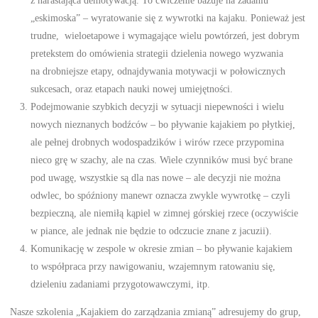
„eskimoska” – wyratowanie się z wywrotki na kajaku. Ponieważ jest
trudne, wieloetapowe i wymagające wielu powtórzeń, jest dobrym
pretekstem do omówienia strategii dzielenia nowego wyzwania
na drobniejsze etapy, odnajdywania motywacji w połowicznych
sukcesach, oraz etapach nauki nowej umiejętności.
Podejmowanie szybkich decyzji w sytuacji niepewności i wielu
nowych nieznanych bodźców – bo pływanie kajakiem po płytkiej,
ale pełnej drobnych wodospadzików i wirów rzece przypomina
nieco grę w szachy, ale na czas. Wiele czynników musi być brane
pod uwagę, wszystkie są dla nas nowe – ale decyzji nie można
odwlec, bo spóźniony manewr oznacza zwykle wywrotkę – czyli
bezpieczną, ale niemiłą kąpiel w zimnej górskiej rzece (oczywiście
w piance, ale jednak nie będzie to odczucie znane z jacuzii).
Komunikację w zespole w okresie zmian – bo pływanie kajakiem
to współpraca przy nawigowaniu, wzajemnym ratowaniu się,
dzieleniu zadaniami przygotowawczymi, itp.
Nasze szkolenia „Kajakiem do zarządzania zmianą” adresujemy do grup,