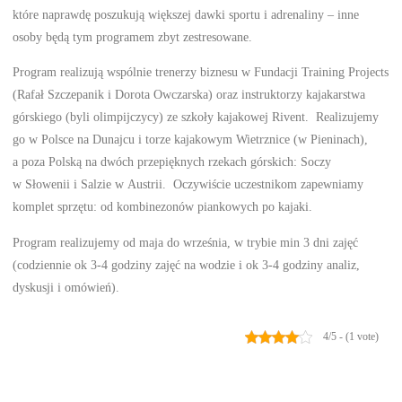
które naprawdę poszukują większej dawki sportu i adrenaliny – inne
osoby będą tym programem zbyt zestresowane.
Program realizują wspólnie trenerzy biznesu w Fundacji Training Projects
(Rafał Szczepanik i Dorota Owczarska) oraz instruktorzy kajakarstwa
górskiego (byli olimpijczycy) ze szkoły kajakowej Rivent. Realizujemy
go w Polsce na Dunajcu i torze kajakowym Wietrznice (w Pieninach),
a poza Polską na dwóch przepięknych rzekach górskich: Soczy
w Słowenii i Salzie w Austrii. Oczywiście uczestnikom zapewniamy
komplet sprzętu: od kombinezonów piankowych po kajaki.
Program realizujemy od maja do września, w trybie min 3 dni zajęć
(codziennie ok 3-4 godziny zajęć na wodzie i ok 3-4 godziny analiz,
dyskusji i omówień).
4/5 - (1 vote)