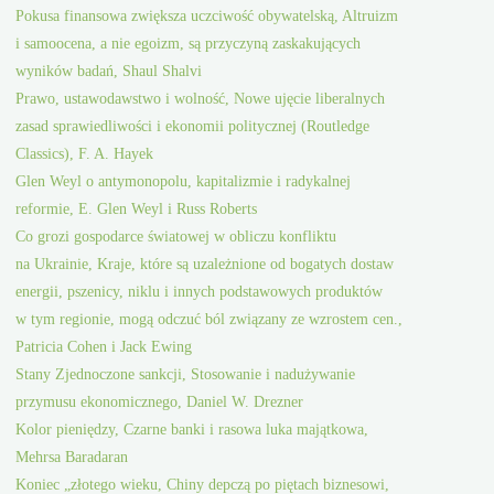
Pokusa finansowa zwiększa uczciwość obywatelską, Altruizm
i samoocena, a nie egoizm, są przyczyną zaskakujących
wyników badań, Shaul Shalvi
Prawo, ustawodawstwo i wolność, Nowe ujęcie liberalnych
zasad sprawiedliwości i ekonomii politycznej (Routledge
Classics), F. A. Hayek
Glen Weyl o antymonopolu, kapitalizmie i radykalnej
reformie, E. Glen Weyl i Russ Roberts
Co grozi gospodarce światowej w obliczu konfliktu
na Ukrainie, Kraje, które są uzależnione od bogatych dostaw
energii, pszenicy, niklu i innych podstawowych produktów
w tym regionie, mogą odczuć ból związany ze wzrostem cen.,
Patricia Cohen i Jack Ewing
Stany Zjednoczone sankcji, Stosowanie i nadużywanie
przymusu ekonomicznego, Daniel W. Drezner
Kolor pieniędzy, Czarne banki i rasowa luka majątkowa,
Mehrsa Baradaran
Koniec „złotego wieku, Chiny depczą po piętach biznesowi,