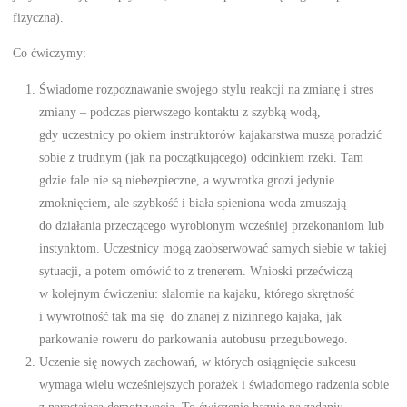
fizyczna).
Co ćwiczymy:
Świadome rozpoznawanie swojego stylu reakcji na zmianę i stres
zmiany – podczas pierwszego kontaktu z szybką wodą,
gdy uczestnicy po okiem instruktorów kajakarstwa muszą poradzić
sobie z trudnym (jak na początkującego) odcinkiem rzeki. Tam
gdzie fale nie są niebezpieczne, a wywrotka grozi jedynie
zmoknięciem, ale szybkość i biała spieniona woda zmuszają
do działania przeczącego wyrobionym wcześniej przekonaniom lub
instynktom. Uczestnicy mogą zaobserwować samych siebie w takiej
sytuacji, a potem omówić to z trenerem. Wnioski przećwiczą
w kolejnym ćwiczeniu: slalomie na kajaku, którego skrętność
i wywrotność tak ma się do znanej z nizinnego kajaka, jak
parkowanie roweru do parkowania autobusu przegubowego.
Uczenie się nowych zachowań, w których osiągnięcie sukcesu
wymaga wielu wcześniejszych porażek i świadomego radzenia sobie
z narastająca demotywacją. To ćwiczenie bazuje na zadaniu