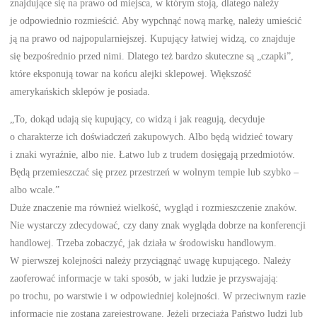
znajdujące się na prawo od miejsca, w którym stoją, dlatego należy
je odpowiednio rozmieścić. Aby wypchnąć nową markę, należy umieścić
ją na prawo od najpopularniejszej. Kupujący łatwiej widzą, co znajduje
się bezpośrednio przed nimi. Dlatego też bardzo skuteczne są „czapki”,
które eksponują towar na końcu alejki sklepowej. Większość
amerykańskich sklepów je posiada.
„To, dokąd udają się kupujący, co widzą i jak reagują, decyduje
o charakterze ich doświadczeń zakupowych. Albo będą widzieć towary
i znaki wyraźnie, albo nie. Łatwo lub z trudem dosięgają przedmiotów.
Będą przemieszczać się przez przestrzeń w wolnym tempie lub szybko –
albo wcale.”
Duże znaczenie ma również wielkość, wygląd i rozmieszczenie znaków.
Nie wystarczy zdecydować, czy dany znak wygląda dobrze na konferencji
handlowej. Trzeba zobaczyć, jak działa w środowisku handlowym.
W pierwszej kolejności należy przyciągnąć uwagę kupującego. Należy
zaoferować informacje w taki sposób, w jaki ludzie je przyswajają:
po trochu, po warstwie i w odpowiedniej kolejności. W przeciwnym razie
informacje nie zostaną zarejestrowane. Jeżeli przeciążą Państwo ludzi lub