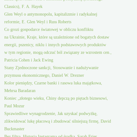
Classics), F. A. Hayek
Glen Weyl o antymonopolu, kapitalizmie i radykalnej
reformie, E. Glen Weyl i Russ Roberts
Co grozi gospodarce światowej w obliczu konfliktu
na Ukrainie, Kraje, które są uzależnione od bogatych dostaw
energii, pszenicy, niklu i innych podstawowych produktów
w tym regionie, mogą odczuć ból związany ze wzrostem cen.,
Patricia Cohen i Jack Ewing
Stany Zjednoczone sankcji, Stosowanie i nadużywanie
przymusu ekonomicznego, Daniel W. Drezner
Kolor pieniędzy, Czarne banki i rasowa luka majątkowa,
Mehrsa Baradaran
Koniec „złotego wieku, Chiny depczą po piętach biznesowi,
Paul Mozur
Sprawiedliwe wynagrodzenie, Jak uzyskać podwyżkę,
zlikwidować lukę płacową i zbudować silniejszą firmę, David
Buckmaster
Bez filtra, Historia Instagrama od środka, Sarah Frier