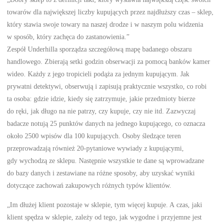
towarów dla największej liczby kupujących przez najdłuższy czas – sklep,
który stawia swoje towary na naszej drodze i w naszym polu widzenia
w sposób, który zachęca do zastanowienia.”
Zespół Underhilla sporządza szczegółową mapę badanego obszaru
handlowego. Zbierają setki godzin obserwacji za pomocą banków kamer
wideo. Każdy z jego tropicieli podąża za jednym kupującym. Jak
prywatni detektywi, obserwują i zapisują praktycznie wszystko, co robi
ta osoba: gdzie idzie, kiedy się zatrzymuje, jakie przedmioty bierze
do ręki, jak długo na nie patrzy, czy kupuje, czy nie itd. Zazwyczaj
badacze notują 25 punktów danych na jednego kupującego, co oznacza
około 2500 wpisów dla 100 kupujących. Osoby śledzące teren
przeprowadzają również 20-pytaniowe wywiady z kupującymi,
gdy wychodzą ze sklepu. Następnie wszystkie te dane są wprowadzane
do bazy danych i zestawiane na różne sposoby, aby uzyskać wyniki
dotyczące zachowań zakupowych różnych typów klientów.
„Im dłużej klient pozostaje w sklepie, tym więcej kupuje. A czas, jaki
klient spędza w sklepie, zależy od tego, jak wygodne i przyjemne jest