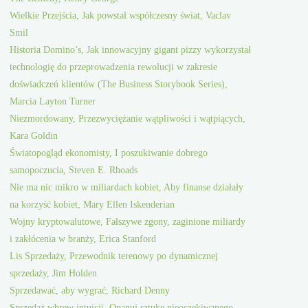
Wielkie Przejścia, Jak powstał współczesny świat, Vaclav
Smil
Historia Domino’s, Jak innowacyjny gigant pizzy wykorzystał
technologię do przeprowadzenia rewolucji w zakresie
doświadczeń klientów (The Business Storybook Series),
Marcia Layton Turner
Niezmordowany, Przezwyciężanie wątpliwości i wątpiących,
Kara Goldin
Światopogląd ekonomisty, I poszukiwanie dobrego
samopoczucia, Steven E. Rhoads
Nie ma nic mikro w miliardach kobiet, Aby finanse działały
na korzyść kobiet, Mary Ellen Iskenderian
Wojny kryptowalutowe, Fałszywe zgony, zaginione miliardy
i zakłócenia w branży, Erica Stanford
Lis Sprzedaży, Przewodnik terenowy po dynamicznej
sprzedaży, Jim Holden
Sprzedawać, aby wygrać, Richard Denny
Sprzedaż wbrew intuicji, Opanuj sztukę nieoczekiwanego,