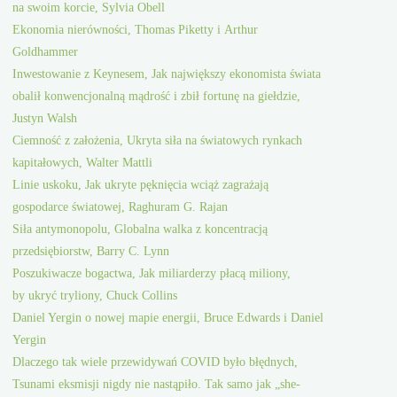
na swoim korcie, Sylvia Obell
Ekonomia nierówności, Thomas Piketty i Arthur
Goldhammer
Inwestowanie z Keynesem, Jak największy ekonomista świata
obalił konwencjonalną mądrość i zbił fortunę na giełdzie,
Justyn Walsh
Ciemność z założenia, Ukryta siła na światowych rynkach
kapitałowych, Walter Mattli
Linie uskoku, Jak ukryte pęknięcia wciąż zagrażają
gospodarce światowej, Raghuram G. Rajan
Siła antymonopolu, Globalna walka z koncentracją
przedsiębiorstw, Barry C. Lynn
Poszukiwacze bogactwa, Jak miliarderzy płacą miliony,
by ukryć tryliony, Chuck Collins
Daniel Yergin o nowej mapie energii, Bruce Edwards i Daniel
Yergin
Dlaczego tak wiele przewidywań COVID było błędnych,
Tsunami eksmisji nigdy nie nastąpiło. Tak samo jak „she-