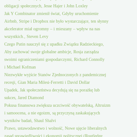
obligacji społecznych, Jesse Hajer i John Loxley
Jak Y Combinator zmienił świat, Gdyby uruchomienie
Airbnb, Stripe i Dropbox nie było wystarczające, ten słynny
akcelerator miał ogromny – i mieszany – wpływ na nas
wszystkich., Steven Levy
Czego Putin nauczył się z upadku Związku Radzieckiego,
Aby zachować swoje globalne ambicje, Rosja zarządza
swoimi ograniczeniami gospodarczymi, Richard Connolly
i Michael Kofman
Niezwykłe wyjście Stanów Zjednoczonych z pandemicznej
recesji, Gian Maria Milesi-Ferretti i David Dollar
Upadek, Jak społeczeństwa decydują się na porażkę lub
sukces, Jared Diamond
Pokusa finansowa zwiększa uczciwość obywatelską, Altruizm
i samoocena, a nie egoizm, są przyczyną zaskakujących
wyników badań, Shaul Shalvi
Prawo, ustawodawstwo i wolność, Nowe ujęcie liberalnych
zasad sprawiedliwości i ekonomii politycznej (Routledge