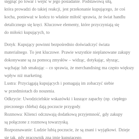
sięgnąć po towar i wejść w jego posiadanie. Podstawową siłą,
która prowadzi do takiej reakcji, jest przekonanie kupującego, że coś
kocha, ponieważ w końcu to właśnie miłość sprawia, że świat handlu
detalicznego się kręci. Kluczowe elementy, które przyczyniają się
do miłości kupujących, to
Dotyk: Kupujący powinni bezpośrednio doświadczyć świata
materialnego. To jest kluczowe. Prawie wszystkie nieplanowane zakupy
dokonywane są za pomocą zmysłów – widząc, dotykając, słysząc,
wąchając lub smakując – co sprawia, że merchandising ma często większy
wpływ niż marketing.
Lustra: Przyciągają kupujących i pomagają im zobaczyć siebie
w przedmiotach do noszenia.
Odkrycie: Uwodzicielskie wskazówki i kuszące zapachy (np. ciepłego
pieczonego chleba) dają poczucie przygody.
Rozmowa: Klienci odczuwają dodatkową przyjemność, gdy zakupy
są połączone z rozmową towarzyską.
Rozpoznawanie: Ludzie lubią poczucie, że są znani i wyjątkowi. Dzieje
się tak, gdy pracownik zna imię kupującego.