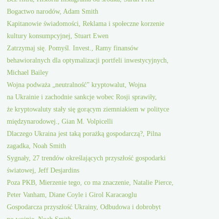
Bogactwo narodów, Adam Smith
Kapitanowie świadomości, Reklama i społeczne korzenie
kultury konsumpcyjnej, Stuart Ewen
Zatrzymaj się. Pomyśl. Invest., Ramy finansów
behawioralnych dla optymalizacji portfeli inwestycyjnych,
Michael Bailey
Wojna podważa „neutralność” kryptowalut, Wojna
na Ukrainie i zachodnie sankcje wobec Rosji sprawiły,
że kryptowaluty stały się gorącym ziemniakiem w polityce
międzynarodowej., Gian M. Volpicelli
Dlaczego Ukraina jest taką porażką gospodarczą?, Pilna
zagadka, Noah Smith
Sygnały, 27 trendów określających przyszłość gospodarki
światowej, Jeff Desjardins
Poza PKB, Mierzenie tego, co ma znaczenie, Natalie Pierce,
Peter Vanham, Diane Coyle i Girol Karacaoglu
Gospodarcza przyszłość Ukrainy, Odbudowa i dobrobyt
po wojnie, Noah Smith