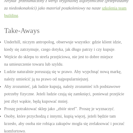
Artykuł przetłumaczony z wersji oryginalnej algorytmicznie (przepraszamy
za niedoskonałości) jako materiał poszkoleniowy na nasze
szkolenia team
building
.
Take-Aways
Underhill, niczym antropolog, obserwuje wszystko: gdzie klient idzie,
kiedy się zatrzymuje, czego dotyka, jak długo patrzy i czy kupuje.
Wejście do sklepu to strefa przejściowa, nie jest to dobre miejsce
na umieszczenie towaru lub szyldu.
Ludzie naturalnie poruszają się w prawo. Aby wypchnąć nową markę,
należy umieścić ją na prawo od najpopularniejszej.
Aby zrozumieć, jak ludzie kupują, należy zrozumieć ich podstawowe
potrzeby fizyczne. Jeżeli ludzie czują się zamknięci, ponieważ przejście
jest zbyt wąskie, będą kupować mniej.
Proszę potraktować sklep jako „zbiór stref”. Proszę je wyznaczyć.
Osoby, które przychodzą z innymi, kupią więcej, jeżeli będzie tam
krzesło, aby osoba nie robiąca zakupów mogła się zrelaksować i poczuć
komfortowo.