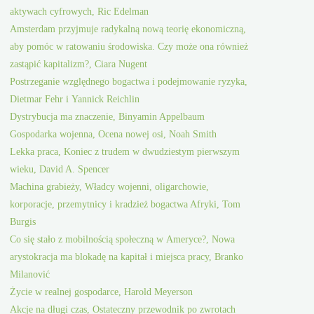
aktywach cyfrowych, Ric Edelman
Amsterdam przyjmuje radykalną nową teorię ekonomiczną,
aby pomóc w ratowaniu środowiska. Czy może ona również
zastąpić kapitalizm?, Ciara Nugent
Postrzeganie względnego bogactwa i podejmowanie ryzyka,
Dietmar Fehr i Yannick Reichlin
Dystrybucja ma znaczenie, Binyamin Appelbaum
Gospodarka wojenna, Ocena nowej osi, Noah Smith
Lekka praca, Koniec z trudem w dwudziestym pierwszym
wieku, David A. Spencer
Machina grabieży, Władcy wojenni, oligarchowie,
korporacje, przemytnicy i kradzież bogactwa Afryki, Tom
Burgis
Co się stało z mobilnością społeczną w Ameryce?, Nowa
arystokracja ma blokadę na kapitał i miejsca pracy, Branko
Milanović
Życie w realnej gospodarce, Harold Meyerson
Akcje na długi czas, Ostateczny przewodnik po zwrotach