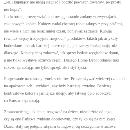
„Jeśli kupujący nie mogą sięgnąć i poczuć pewnych towarów, po prostu
nie kupią”.
I odwrotnie, proszę wziąć pod uwagę ostatnie zmiany w zwyczajach
zakupowych kobiet. Kobiety nadal chętniej robią zakupy z przyjaciółmi,
ale wiele z nich ma teraz mniej czasu, ponieważ są zajęte. Kupują
również więcej tradycyjnie „męskich” produktów, takich jak artykuły
budowlane. Jednak bardziej interesuje je, jak rzeczy funkcjonują, niż
dlaczego. Kobiety chcą zobaczyć, jak sprzęt będzie wyglądał w domu,
a nie tylko wystawę różnych części. Dlatego Home Depot odniósł taki
sukces, sprzedając nie tylko sprzęt, ale i styl życia.
Reagowanie na rosnący rynek seniorów. Proszę używać większej czcionki
na opakowaniach i szyldach, aby były bardziej czytelne. Bardziej
kontrastowe kolory i jaśniejsze sklepy, aby łatwiej było zobaczyć,
co Państwo sprzedają.
Zastanowić się, jak lepiej reagować na dzieci, niezależnie od tego,
czy są one Państwa rynkiem docelowym, czy tylko się na nim kręcą.
Dzieci stały się potężną siłą marketingową. Są szczególnie wrażliwe