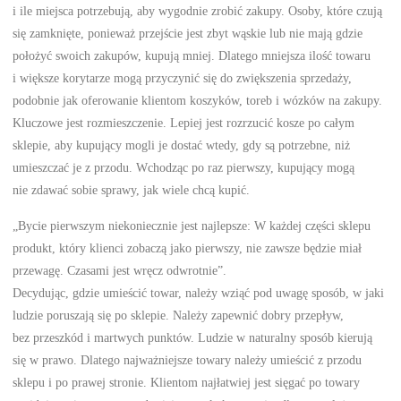
i ile miejsca potrzebują, aby wygodnie zrobić zakupy. Osoby, które czują
się zamknięte, ponieważ przejście jest zbyt wąskie lub nie mają gdzie
położyć swoich zakupów, kupują mniej. Dlatego mniejsza ilość towaru
i większe korytarze mogą przyczynić się do zwiększenia sprzedaży,
podobnie jak oferowanie klientom koszyków, toreb i wózków na zakupy.
Kluczowe jest rozmieszczenie. Lepiej jest rozrzucić kosze po całym
sklepie, aby kupujący mogli je dostać wtedy, gdy są potrzebne, niż
umieszczać je z przodu. Wchodząc po raz pierwszy, kupujący mogą
nie zdawać sobie sprawy, jak wiele chcą kupić.
„Bycie pierwszym niekoniecznie jest najlepsze: W każdej części sklepu
produkt, który klienci zobaczą jako pierwszy, nie zawsze będzie miał
przewagę. Czasami jest wręcz odwrotnie”.
Decydując, gdzie umieścić towar, należy wziąć pod uwagę sposób, w jaki
ludzie poruszają się po sklepie. Należy zapewnić dobry przepływ,
bez przeszkód i martwych punktów. Ludzie w naturalny sposób kierują
się w prawo. Dlatego najważniejsze towary należy umieścić z przodu
sklepu i po prawej stronie. Klientom najłatwiej jest sięgać po towary