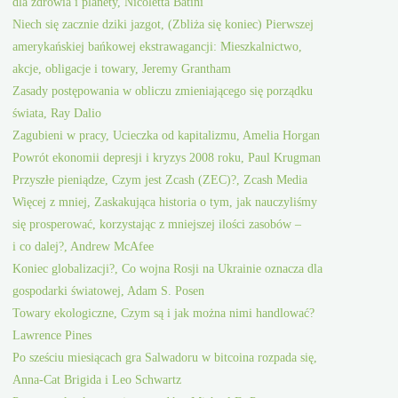
dla zdrowia i planety, Nicoletta Batini
Niech się zacznie dziki jazgot, (Zbliża się koniec) Pierwszej
amerykańskiej bańkowej ekstrawagancji: Mieszkalnictwo,
akcje, obligacje i towary, Jeremy Grantham
Zasady postępowania w obliczu zmieniającego się porządku
świata, Ray Dalio
Zagubieni w pracy, Ucieczka od kapitalizmu, Amelia Horgan
Powrót ekonomii depresji i kryzys 2008 roku, Paul Krugman
Przyszłe pieniądze, Czym jest Zcash (ZEC)?, Zcash Media
Więcej z mniej, Zaskakująca historia o tym, jak nauczyliśmy
się prosperować, korzystając z mniejszej ilości zasobów –
i co dalej?, Andrew McAfee
Koniec globalizacji?, Co wojna Rosji na Ukrainie oznacza dla
gospodarki światowej, Adam S. Posen
Towary ekologiczne, Czym są i jak można nimi handlować?
Lawrence Pines
Po sześciu miesiącach gra Salwadoru w bitcoina rozpada się,
Anna-Cat Brigida i Leo Schwartz