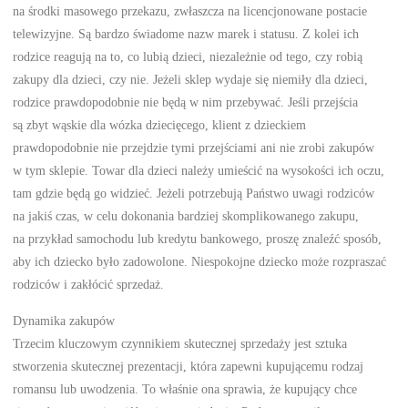
na środki masowego przekazu, zwłaszcza na licencjonowane postacie
telewizyjne. Są bardzo świadome nazw marek i statusu. Z kolei ich
rodzice reagują na to, co lubią dzieci, niezależnie od tego, czy robią
zakupy dla dzieci, czy nie. Jeżeli sklep wydaje się niemiły dla dzieci,
rodzice prawdopodobnie nie będą w nim przebywać. Jeśli przejścia
są zbyt wąskie dla wózka dziecięcego, klient z dzieckiem
prawdopodobnie nie przejdzie tymi przejściami ani nie zrobi zakupów
w tym sklepie. Towar dla dzieci należy umieścić na wysokości ich oczu,
tam gdzie będą go widzieć. Jeżeli potrzebują Państwo uwagi rodziców
na jakiś czas, w celu dokonania bardziej skomplikowanego zakupu,
na przykład samochodu lub kredytu bankowego, proszę znaleźć sposób,
aby ich dziecko było zadowolone. Niespokojne dziecko może rozpraszać
rodziców i zakłócić sprzedaż.
Dynamika zakupów
Trzecim kluczowym czynnikiem skutecznej sprzedaży jest sztuka
stworzenia skutecznej prezentacji, która zapewni kupującemu rodzaj
romansu lub uwodzenia. To właśnie ona sprawia, że kupujący chce