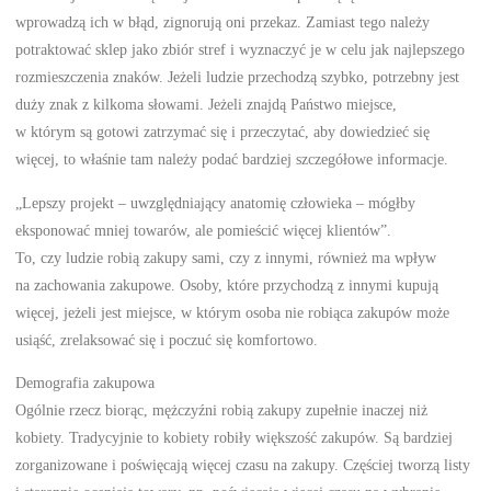
wprowadzą ich w błąd, zignorują oni przekaz. Zamiast tego należy
potraktować sklep jako zbiór stref i wyznaczyć je w celu jak najlepszego
rozmieszczenia znaków. Jeżeli ludzie przechodzą szybko, potrzebny jest
duży znak z kilkoma słowami. Jeżeli znajdą Państwo miejsce,
w którym są gotowi zatrzymać się i przeczytać, aby dowiedzieć się
więcej, to właśnie tam należy podać bardziej szczegółowe informacje.
„Lepszy projekt – uwzględniający anatomię człowieka – mógłby
eksponować mniej towarów, ale pomieścić więcej klientów”.
To, czy ludzie robią zakupy sami, czy z innymi, również ma wpływ
na zachowania zakupowe. Osoby, które przychodzą z innymi kupują
więcej, jeżeli jest miejsce, w którym osoba nie robiąca zakupów może
usiąść, zrelaksować się i poczuć się komfortowo.
Demografia zakupowa
Ogólnie rzecz biorąc, mężczyźni robią zakupy zupełnie inaczej niż
kobiety. Tradycyjnie to kobiety robiły większość zakupów. Są bardziej
zorganizowane i poświęcają więcej czasu na zakupy. Częściej tworzą listy