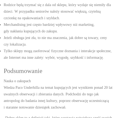
Rodzice będą trzymać się z dala od sklepu, który wydaje się niemiły dla
dzieci. W przypadku seniorów należy stosować większą, czytelną
czcionkę na opakowaniach i szyldach.
Merchandising jest często bardziej wpływowy niż marketing,
gdy nakłania kupujących do zakupu.
Jeżeli obsługa jest zła, to nie ma znaczenia, jak dobre są towary, ceny
czy lokalizacja.
Tylko sklepy mogą zaoferować fizyczne doznania i interakcje społeczne,
ale Internet ma inne zalety: wybór, wygodę, szybkość i informację.
Podsumowanie
Nauka o zakupach
Wiedza Paco Underhilla na temat kupujących jest wynikiem ponad 20 lat
uważnych obserwacji i zbierania danych. Podchodzi do tego jak
antropolog do badania innej kultury, poprzez obserwację uczestniczącą
i staranne notowanie dziesiątek zachowań.
„Dobry sklep to z definicji taki, który wystawia największą część swoich