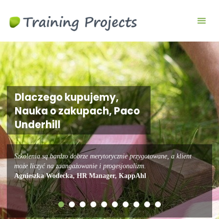
Wyjazdy
integracyjne,
szkolenia
team
building
Dlaczego kupujemy,
Nauka o zakupach, Paco
Underhill
Szkolenia są bardzo dobrze merytorycznie przygotowane, a klient
może liczyć na zaangażowanie i progesjonalizm.
Agnieszka Wodecka, HR Manager, KappAhl