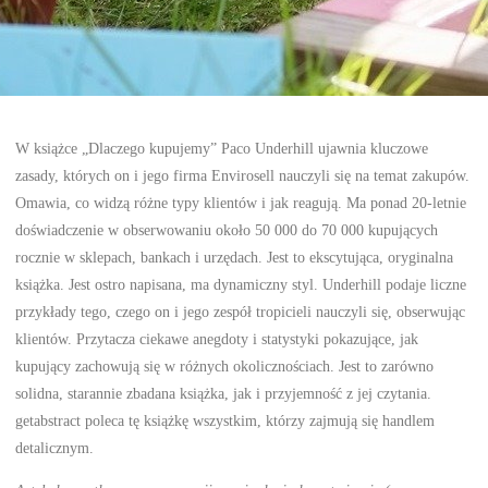
W książce „Dlaczego kupujemy” Paco Underhill ujawnia kluczowe
zasady, których on i jego firma Envirosell nauczyli się na temat zakupów.
Omawia, co widzą różne typy klientów i jak reagują. Ma ponad 20-letnie
doświadczenie w obserwowaniu około 50 000 do 70 000 kupujących
rocznie w sklepach, bankach i urzędach. Jest to ekscytująca, oryginalna
książka. Jest ostro napisana, ma dynamiczny styl. Underhill podaje liczne
przykłady tego, czego on i jego zespół tropicieli nauczyli się, obserwując
klientów. Przytacza ciekawe anegdoty i statystyki pokazujące, jak
kupujący zachowują się w różnych okolicznościach. Jest to zarówno
solidna, starannie zbadana książka, jak i przyjemność z jej czytania.
getabstract poleca tę książkę wszystkim, którzy zajmują się handlem
detalicznym.