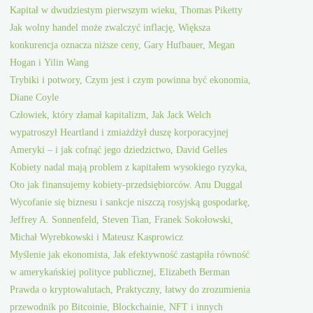
Kapitał w dwudziestym pierwszym wieku, Thomas Piketty
Jak wolny handel może zwalczyć inflację, Większa
konkurencja oznacza niższe ceny, Gary Hufbauer, Megan
Hogan i Yilin Wang
Trybiki i potwory, Czym jest i czym powinna być ekonomia,
Diane Coyle
Człowiek, który złamał kapitalizm, Jak Jack Welch
wypatroszył Heartland i zmiażdżył duszę korporacyjnej
Ameryki – i jak cofnąć jego dziedzictwo, David Gelles
Kobiety nadal mają problem z kapitałem wysokiego ryzyka,
Oto jak finansujemy kobiety-przedsiębiorców. Anu Duggal
Wycofanie się biznesu i sankcje niszczą rosyjską gospodarkę,
Jeffrey A. Sonnenfeld, Steven Tian, Franek Sokołowski,
Michał Wyrebkowski i Mateusz Kasprowicz
Myślenie jak ekonomista, Jak efektywność zastąpiła równość
w amerykańskiej polityce publicznej, Elizabeth Berman
Prawda o kryptowalutach, Praktyczny, łatwy do zrozumienia
przewodnik po Bitcoinie, Blockchainie, NFT i innych