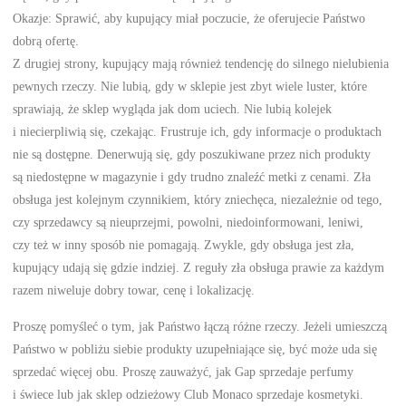
Okazje: Sprawić, aby kupujący miał poczucie, że oferujecie Państwo
dobrą ofertę.
Z drugiej strony, kupujący mają również tendencję do silnego nielubienia
pewnych rzeczy. Nie lubią, gdy w sklepie jest zbyt wiele luster, które
sprawiają, że sklep wygląda jak dom uciech. Nie lubią kolejek
i niecierpliwią się, czekając. Frustruje ich, gdy informacje o produktach
nie są dostępne. Denerwują się, gdy poszukiwane przez nich produkty
są niedostępne w magazynie i gdy trudno znaleźć metki z cenami. Zła
obsługa jest kolejnym czynnikiem, który zniechęca, niezależnie od tego,
czy sprzedawcy są nieuprzejmi, powolni, niedoinformowani, leniwi,
czy też w inny sposób nie pomagają. Zwykle, gdy obsługa jest zła,
kupujący udają się gdzie indziej. Z reguły zła obsługa prawie za każdym
razem niweluje dobry towar, cenę i lokalizację.
Proszę pomyśleć o tym, jak Państwo łączą różne rzeczy. Jeżeli umieszczą
Państwo w pobliżu siebie produkty uzupełniające się, być może uda się
sprzedać więcej obu. Proszę zauważyć, jak Gap sprzedaje perfumy
i świece lub jak sklep odzieżowy Club Monaco sprzedaje kosmetyki.