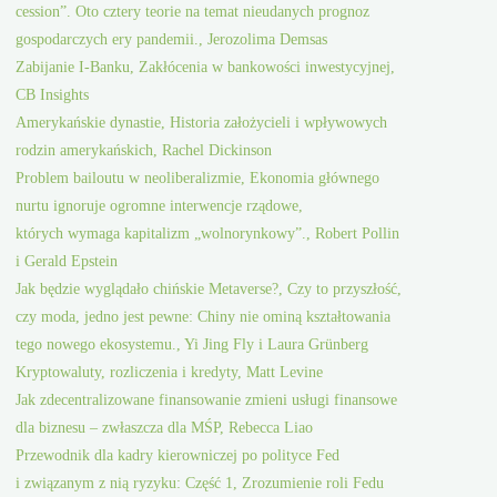
cession”. Oto cztery teorie na temat nieudanych prognoz
gospodarczych ery pandemii., Jerozolima Demsas
Zabijanie I-Banku, Zakłócenia w bankowości inwestycyjnej,
CB Insights
Amerykańskie dynastie, Historia założycieli i wpływowych
rodzin amerykańskich, Rachel Dickinson
Problem bailoutu w neoliberalizmie, Ekonomia głównego
nurtu ignoruje ogromne interwencje rządowe,
których wymaga kapitalizm „wolnorynkowy”., Robert Pollin
i Gerald Epstein
Jak będzie wyglądało chińskie Metaverse?, Czy to przyszłość,
czy moda, jedno jest pewne: Chiny nie ominą kształtowania
tego nowego ekosystemu., Yi Jing Fly i Laura Grünberg
Kryptowaluty, rozliczenia i kredyty, Matt Levine
Jak zdecentralizowane finansowanie zmieni usługi finansowe
dla biznesu – zwłaszcza dla MŚP, Rebecca Liao
Przewodnik dla kadry kierowniczej po polityce Fed
i związanym z nią ryzyku: Część 1, Zrozumienie roli Fedu