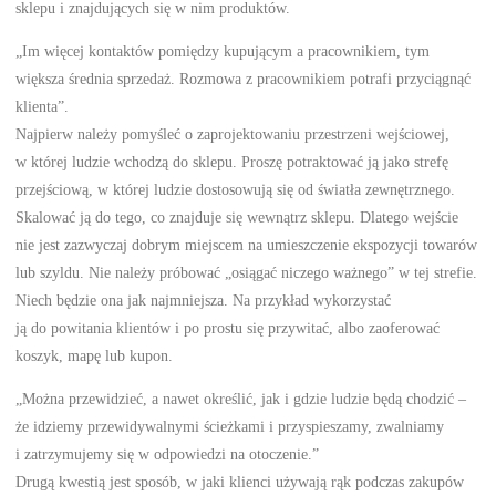
sklepu i znajdujących się w nim produktów.
„Im więcej kontaktów pomiędzy kupującym a pracownikiem, tym
większa średnia sprzedaż. Rozmowa z pracownikiem potrafi przyciągnąć
klienta”.
Najpierw należy pomyśleć o zaprojektowaniu przestrzeni wejściowej,
w której ludzie wchodzą do sklepu. Proszę potraktować ją jako strefę
przejściową, w której ludzie dostosowują się od światła zewnętrznego.
Skalować ją do tego, co znajduje się wewnątrz sklepu. Dlatego wejście
nie jest zazwyczaj dobrym miejscem na umieszczenie ekspozycji towarów
lub szyldu. Nie należy próbować „osiągać niczego ważnego” w tej strefie.
Niech będzie ona jak najmniejsza. Na przykład wykorzystać
ją do powitania klientów i po prostu się przywitać, albo zaoferować
koszyk, mapę lub kupon.
„Można przewidzieć, a nawet określić, jak i gdzie ludzie będą chodzić –
że idziemy przewidywalnymi ścieżkami i przyspieszamy, zwalniamy
i zatrzymujemy się w odpowiedzi na otoczenie.”
Drugą kwestią jest sposób, w jaki klienci używają rąk podczas zakupów