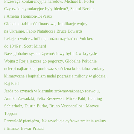
Przewaga konkurencyjna narodów, Michael E. Porter
Czy czeki stymulacyjne były błędem?, Santul Nerkar
i Amelia Thomson-DeVeaux
Globalna stabilność finansowa, Implikacje wojny
na Ukrainie, Fabio Natalucci i Bruce Edwards
Lekcje o walce z inflacją można uzyskać od Volckera
do 1946 r., Scott Minerd
Nasz globalny system żywnościowy był już w kryzysie.
Wojna z Rosją jeszcze go pogorszy, Globalne Południe
ucierpi najbardziej, ponieważ spuścizna kolonialna, zmiany
klimatyczne i kapitalizm nadal pogrążają miliony w głodzie.,
Raj Patel
Jazda po szynach w kierunku zrównoważonego rozwoju,
Annika Zawadzki, Felix Reszewski, Mirko Pahl, Henning
Schierholz, Dustin Burke, Bruno Vasconcellos i Maeyce
Toppan
Przyszłość pieniądza, Jak rewolucja cyfrowa zmienia waluty
i finanse, Eswar Prasad