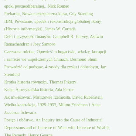
epoki postneoliberalnej., Nick Romeo
Prekariat, Nowa niebezpieczna klasa, Guy Standing
IBM, Powstanie, upadek i rekonstrukcja globalnej ikony
(Historia informatyki), James W. Cortada
DeFi i przyszłość finansów, Campbell R. Harvey, Ashwin
Ramachandran i Joey Santoro
Czerwona ruletka, Opowieść o bogactwie, władzy, korupcji
i zemście we współczesnych Chinach, Desmond Shum
Prowadzić od podstaw, 4 zasady dla zysku i dobrobytu, Jay
Steinfeld
Krótka historia równości, Thomas Piketty
Kuba, Amerykańska historia, Ada Ferrer
Jak inwestować, Mistrzowie rzemiosła, David Rubenstein
Wielka kontrakcja, 1929-1933, Milton Friedman i Anna
Jacobson Schwartz
Postęp i ubóstwo, An Inquiry into the Cause of Industrial
Depressions and of Increase of Want with Increase of Wealth;
The Remedy, Henry George