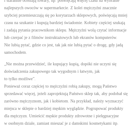
i starannie oceniają towary, np. poświęcają więcej czasu na wybranie
najlepszych owoców w supermarkecie. Z kolei mężczyźni znacznie
szybciej przemieszczają się po korytarzach sklepowych, poświęcają mniej
czasu na szukanie i kupują bardziej świadomie. Kobiety częściej szukają
i zadają pytania pracownikom sklepu. Mężczyźni wolą czytać informacje
lub czerpać je z filmów instruktażowych lub ekranów komputerów.
Nie lubią pytać, gdzie co jest, tak jak nie lubią pytać o drogę, gdy jadą
samochodem.
„Nie można przewidzieć, ile kupujący kupią, dopóki nie uczyni się
doświadczenia zakupowego tak wygodnym i łatwym, jak
to tylko możliwe”.
Ponieważ coraz częściej to mężczyźni robią zakupy, mogą Państwo
sprzedawać więcej, jeżeli zaprojektują Państwo sklep tak, aby podobał się
zarówno mężczyznom, jak i kobietom. Na przykład, należy wyznaczyć
miejsca w sklepie o bardziej męskim wyglądzie. Pogrupować produkty
dla mężczyzn. Umieścić męskie produkty zdrowotne i pielęgnacyjne
w osobnym dziale, zamiast mieszać je z damskimi kosmetykami itp.