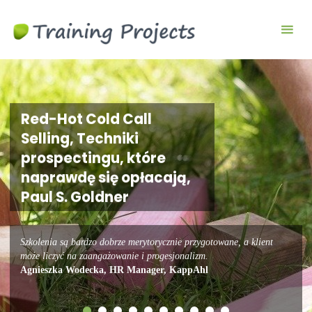
Wyjazdy
integracyjne,
szkolenia
team
building
Red-Hot Cold Call
Selling, Techniki
prospectingu, które
naprawdę się opłacają,
Paul S. Goldner
Szkolenia są bardzo dobrze merytorycznie przygotowane, a klient
może liczyć na zaangażowanie i progesjonalizm.
Agnieszka Wodecka, HR Manager, KappAhl