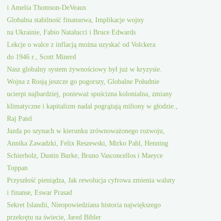
i Amelia Thomson-DeVeaux
Globalna stabilność finansowa, Implikacje wojny
na Ukrainie, Fabio Natalucci i Bruce Edwards
Lekcje o walce z inflacją można uzyskać od Volckera
do 1946 r., Scott Minerd
Nasz globalny system żywnościowy był już w kryzysie.
Wojna z Rosją jeszcze go pogorszy, Globalne Południe
ucierpi najbardziej, ponieważ spuścizna kolonialna, zmiany
klimatyczne i kapitalizm nadal pogrążają miliony w głodzie.,
Raj Patel
Jazda po szynach w kierunku zrównoważonego rozwoju,
Annika Zawadzki, Felix Reszewski, Mirko Pahl, Henning
Schierholz, Dustin Burke, Bruno Vasconcellos i Maeyce
Toppan
Przyszłość pieniądza, Jak rewolucja cyfrowa zmienia waluty
i finanse, Eswar Prasad
Sekret Islandii, Nieopowiedziana historia największego
przekrętu na świecie, Jared Bibler