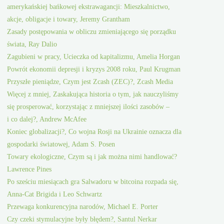
amerykańskiej bańkowej ekstrawagancji: Mieszkalnictwo,
akcje, obligacje i towary, Jeremy Grantham
Zasady postępowania w obliczu zmieniającego się porządku
świata, Ray Dalio
Zagubieni w pracy, Ucieczka od kapitalizmu, Amelia Horgan
Powrót ekonomii depresji i kryzys 2008 roku, Paul Krugman
Przyszłe pieniądze, Czym jest Zcash (ZEC)?, Zcash Media
Więcej z mniej, Zaskakująca historia o tym, jak nauczyliśmy
się prosperować, korzystając z mniejszej ilości zasobów –
i co dalej?, Andrew McAfee
Koniec globalizacji?, Co wojna Rosji na Ukrainie oznacza dla
gospodarki światowej, Adam S. Posen
Towary ekologiczne, Czym są i jak można nimi handlować?
Lawrence Pines
Po sześciu miesiącach gra Salwadoru w bitcoina rozpada się,
Anna-Cat Brigida i Leo Schwartz
Przewaga konkurencyjna narodów, Michael E. Porter
Czy czeki stymulacyjne były błędem?, Santul Nerkar