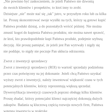
„Nie powinno być zaskoczeniem, że jeżeli Państwo nie dzwonią
do swoich klientów i prospektów, to ktoś inny to zrobi.
Dzisiejsze „nie” może stać się „tak” jutro, w przyszłym roku lub za kilka
lat. Proszę skoncentrować swoje wysiłki na tych, którzy są gotowi kupić
Państwa produkt dzisiaj, a do pozostałych wrócić później. Nie można
zmusić kogoś do kupienia Państwa produktu; nie można nawet sprawić,
że ktoś, kto prawdopodobnie kupi Państwa produkt, podejmie szybszą
decyzję. Ale proszę pamiętać, że jeżeli jest Pan wytrwały i nigdy się
nie poddaje, to nigdy nie poczuje Pan ukłucia odrzucenia.
Zwrot z inwestycji sprzedawcy
Zwrot z inwestycji sprzedawcy (ROI) to wartość sprzedaży podzielona
przez czas poświęcony na jej dokonanie. Jeżeli chcą Państwo uzyskać
wyższy zwrot z inwestycji, należy inwestować większość czasu w tych
potencjalnych klientów, którzy reprezentują większą sprzedaż.
Dywersyfikacja inwestycji czasowych poprzez obsługę kilku klientów.
Proszę zbadać, którzy potencjalni klienci najczęściej dokonują dużych
zakupów. Badania są kluczową częścią rozwoju nowych firm, Państwa
wstępną inwestycją w praktykę.