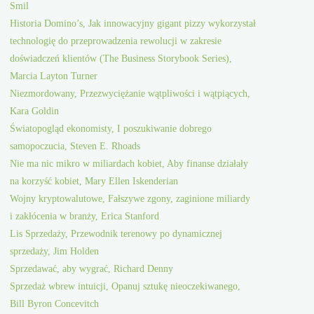
Smil
Historia Domino’s, Jak innowacyjny gigant pizzy wykorzystał
technologię do przeprowadzenia rewolucji w zakresie
doświadczeń klientów (The Business Storybook Series),
Marcia Layton Turner
Niezmordowany, Przezwyciężanie wątpliwości i wątpiących,
Kara Goldin
Światopogląd ekonomisty, I poszukiwanie dobrego
samopoczucia, Steven E. Rhoads
Nie ma nic mikro w miliardach kobiet, Aby finanse działały
na korzyść kobiet, Mary Ellen Iskenderian
Wojny kryptowalutowe, Fałszywe zgony, zaginione miliardy
i zakłócenia w branży, Erica Stanford
Lis Sprzedaży, Przewodnik terenowy po dynamicznej
sprzedaży, Jim Holden
Sprzedawać, aby wygrać, Richard Denny
Sprzedaż wbrew intuicji, Opanuj sztukę nieoczekiwanego,
Bill Byron Concevitch