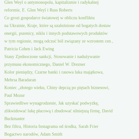
Glen Weyl o antymonopolu, kapitalizmie i radykalnej
reformie, E. Glen Weyl i Russ Roberts
Co grozi gospodarce światowej w obliczu konfliktu
na Ukrainie, Kraje, które są uzależnione od bogatych dostaw
energii, pszenicy, niklu i innych podstawowych produktów
w tym regionie, mogą odczuć ból związany ze wzrostem cen.,
Patricia Cohen i Jack Ewing
Stany Zjednoczone sankcji, Stosowanie i nadużywanie
przymusu ekonomicznego, Daniel W. Drezner
Kolor pieniędzy, Czarne banki i rasowa luka majątkowa,
Mehrsa Baradaran
Koniec „złotego wieku, Chiny depczą po piętach biznesowi,
Paul Mozur
Sprawiedliwe wynagrodzenie, Jak uzyskać podwyżkę,
zlikwidować lukę płacową i zbudować silniejszą firmę, David
Buckmaster
Bez filtra, Historia Instagrama od środka, Sarah Frier
Bogactwo narodów, Adam Smith