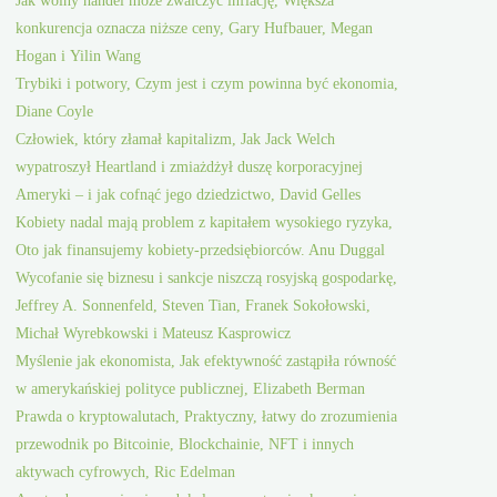
Jak wolny handel może zwalczyć inflację, Większa
konkurencja oznacza niższe ceny, Gary Hufbauer, Megan
Hogan i Yilin Wang
Trybiki i potwory, Czym jest i czym powinna być ekonomia,
Diane Coyle
Człowiek, który złamał kapitalizm, Jak Jack Welch
wypatroszył Heartland i zmiażdżył duszę korporacyjnej
Ameryki – i jak cofnąć jego dziedzictwo, David Gelles
Kobiety nadal mają problem z kapitałem wysokiego ryzyka,
Oto jak finansujemy kobiety-przedsiębiorców. Anu Duggal
Wycofanie się biznesu i sankcje niszczą rosyjską gospodarkę,
Jeffrey A. Sonnenfeld, Steven Tian, Franek Sokołowski,
Michał Wyrebkowski i Mateusz Kasprowicz
Myślenie jak ekonomista, Jak efektywność zastąpiła równość
w amerykańskiej polityce publicznej, Elizabeth Berman
Prawda o kryptowalutach, Praktyczny, łatwy do zrozumienia
przewodnik po Bitcoinie, Blockchainie, NFT i innych
aktywach cyfrowych, Ric Edelman