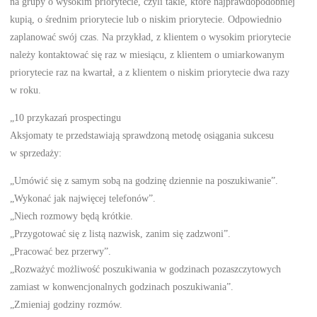
na grupy o wysokim priorytecie, czyli takie, które najprawdopodobniej
kupią, o średnim priorytecie lub o niskim priorytecie. Odpowiednio
zaplanować swój czas. Na przykład, z klientem o wysokim priorytecie
należy kontaktować się raz w miesiącu, z klientem o umiarkowanym
priorytecie raz na kwartał, a z klientem o niskim priorytecie dwa razy
w roku.
„10 przykazań prospectingu
Aksjomaty te przedstawiają sprawdzoną metodę osiągania sukcesu
w sprzedaży:
„Umówić się z samym sobą na godzinę dziennie na poszukiwanie”.
„Wykonać jak najwięcej telefonów”.
„Niech rozmowy będą krótkie.
„Przygotować się z listą nazwisk, zanim się zadzwoni”.
„Pracować bez przerwy”.
„Rozważyć możliwość poszukiwania w godzinach pozaszczytowych
zamiast w konwencjonalnych godzinach poszukiwania”.
„Zmieniaj godziny rozmów.