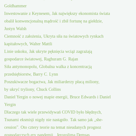
Goldhammer
Inwestowanie z Keynesem, Jak największy ekonomista świata
obalił konwencjonalną mądrość i zbił fortunę na giełdzie,
Justyn Walsh
Ciemność z założenia, Ukryta siła na światowych rynkach
kapitałowych, Walter Mattli
Linie uskoku, Jak ukryte pęknięcia wciąż zagrażają
gospodarce światowej, Raghuram G. Rajan
Siła antymonopolu, Globalna walka z koncentracją
przedsiębiorstw, Barry C. Lynn
Poszukiwacze bogactwa, Jak miliarderzy płacą miliony,
by ukryć tryliony, Chuck Collins
Daniel Yergin o nowej mapie energii, Bruce Edwards i Daniel
Yergin
Dlaczego tak wiele przewidywań COVID było błędnych,
Tsunami eksmisji nigdy nie nastąpiło. Tak samo jak „she-
cession”. Oto cztery teorie na temat nieudanych prognoz
gospodarczych ery pandemii., Jerozolima Demsas