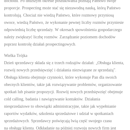
dochodu. Po dłuższym okresie poszukiwania poznają Państwo swoje
proporcje. Prospecting może stać się niezawodną nauką, którą Państwo
kontrolują. Chociaż nie wiedzą Państwo, które rozmowy przyniosą
owoce, wiedzą Państwo, że wykonanie pewnej liczby rozmów przyniesie
odpowiednią liczbę sprzedaży. W okresach spowolnienia gospodarczego
należy zwiększyć liczbę rozmów. Zarządzanie poziomem dochodów
poprzez kontrolę działań prospectingowych.
Wielka Trójka
Dzień sprzedawcy składa się z trzech rodzajów działań: „Obsługa klienta,
rozwój nowych przedsięwzięć i działania niezwiązane ze sprzedażą”.
Obsługa klienta obejmuje czynności, które wykonuje Pan dla swoich
obecnych klientów, takie jak rozwiązywanie problemów, organizowanie
spotkań lub pisanie propozycji. Rozwój nowych przedsięwzięć obejmuje
cold calling, badania i nawiązywanie kontaktów. Działania
niesprzedażowe to obowiązki administracyjne, takie jak wypełnianie
raportów wydatków, szkolenia sprzedażowe i udział w spotkaniach
sprzedażowych. Sprzedawcy poświęcają lwią część swojego czasu
na obsługę klienta. Odkładanie na później rozwoju nowych firm jest