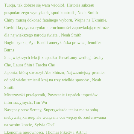
Turcja, tak dobrze się wam wiodło!, Historia sukcesu
gospodarczego wymyka się spod kontroli., Noah Smith
Chiny muszą dokonać fatalnego wyboru, Wojna na Ukrainie,
Covid i kryzys na rynku nieruchomości zapowiadają rozdroże
dla największego narodu świata., Noah Smith
Bogini rynku, Ayn Rand i amerykańska prawica, Jennifer
Burns
5 największych lekcji z upadku Terra/Luny według Taschy
Che, Laura Shin i Tascha Che
Japonia, którą stworzył Abe Shinzo, Najważniejszy premier
od pół wieku zmienił kraj na trzy wielkie sposoby., Noah
Smith
Mistrzowski przełącznik, Powstanie i upadek imperiów
informacyjnych.,Tim Wu
Następny serw Sereny, Supergwiazda tenisa ma za sobą
niebywałą karierę, ale wciąż ma coś więcej do zaoferowania
na swoim korcie, Sylvia Obell
Ekonomia nierówności, Thomas Piketty i Arthur