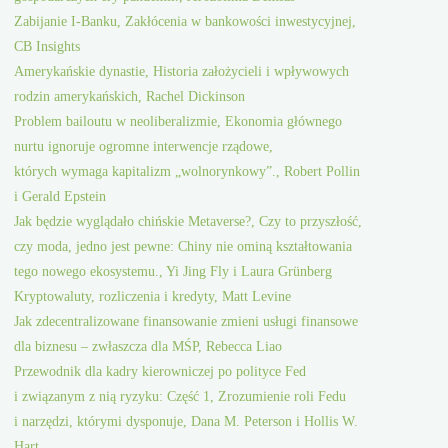
Zabijanie I-Banku, Zakłócenia w bankowości inwestycyjnej,
CB Insights
Amerykańskie dynastie, Historia założycieli i wpływowych
rodzin amerykańskich, Rachel Dickinson
Problem bailoutu w neoliberalizmie, Ekonomia głównego
nurtu ignoruje ogromne interwencje rządowe,
których wymaga kapitalizm „wolnorynkowy”., Robert Pollin
i Gerald Epstein
Jak będzie wyglądało chińskie Metaverse?, Czy to przyszłość,
czy moda, jedno jest pewne: Chiny nie ominą kształtowania
tego nowego ekosystemu., Yi Jing Fly i Laura Grünberg
Kryptowaluty, rozliczenia i kredyty, Matt Levine
Jak zdecentralizowane finansowanie zmieni usługi finansowe
dla biznesu – zwłaszcza dla MŚP, Rebecca Liao
Przewodnik dla kadry kierowniczej po polityce Fed
i związanym z nią ryzyku: Część 1, Zrozumienie roli Fedu
i narzędzi, którymi dysponuje, Dana M. Peterson i Hollis W.
Hart