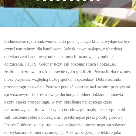
Podniesienie ręki i zadzwonienie do potencjalnego klienta wydaje się być
czymś naturalnym dla handlowca. Jednak nawet najlepsi, najbardziej
doświadczeni handlowcy unikają zimnych rozmów, aby uniknąć
odrzucenia. Paul S. Goldner uczy, jak pokonać strach i pokazuje,
że zimna rozmowa to tak naprawdę tylko gra liczb: Pewna liczba rozmów
może przynieść względną liczbę spotkań i sprzedaży. Dobre techniki
prospectingu pozwalają Państwu przejąć kontrolę nad swoimi praktykami
sprzedażowymi i określić swoje dochody. Goldner dokładnie omawia
każdy aspekt prospectingu, w tym określenie najlepszego czasu
na rozmowy, zdefiniowanie rynku docelowego, napisanie skryptu cold-
call, radzenie sobie z obiekcjami i przebrnięcie przez pocztę głosową.
Proces Goldnera zainspiruje nawet najbardziej niechętnego sprzedawcę
do wykonania zimnej rozmowy. getAbstract sugeruje tę lekturę jako