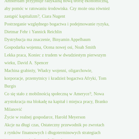
Amsterdam przyjmuje radykalną nową teorię ekonomiczną,
aby pomóc w ratowaniu środowiska. Czy może ona również
zastąpić kapitalizm?, Ciara Nugent
Postrzeganie względnego bogactwa i podejmowanie ryzyka,
Dietmar Fehr i Yannick Reichlin
Dystrybucja ma znaczenie, Binyamin Appelbaum
Gospodarka wojenna, Ocena nowej osi, Noah Smith
Lekka praca, Koniec z trudem w dwudziestym pierwszym
wieku, David A. Spencer
Machina grabieży, Władcy wojenni, oligarchowie,
korporacje, przemytnicy i kradzież bogactwa Afryki, Tom
Burgis
Co się stało z mobilnością społeczną w Ameryce?, Nowa
arystokracja ma blokadę na kapitał i miejsca pracy, Branko
Milanović
Życie w realnej gospodarce, Harold Meyerson
Akcje na długi czas, Ostateczny przewodnik po zwrotach
z rynków finansowych i długoterminowych strategiach