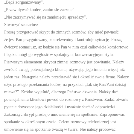
„Bądź zorganizowany”.
„Przewidywać koniec, zanim się zacznie”.
„Nie zatrzymywać się na zamknięciu sprzedaży”.
Stworzyć scenariusz
Proszę przygotować skrypt do zimnych rozmów, aby mieć pewność,
że jest Pan przygotowany, konsekwentny i kontroluje sytuację. Proszę
ćwiczyć scenariusz, aż będzie się Pan w nim czuł całkowicie komfortowo
i będzie mógł go wygłosić w spokojnym, konwersacyjnym stylu.
Pierwszym elementem skryptu zimnej rozmowy jest powitanie. Należy
zwrócić uwagę potencjalnego klienta, używając jego imienia więcej niż
jeden raz. Następnie należy przedstawić się i określić swoją firmę. Należy
użyć prostego przełamania lodów, na przykład: „Jak się Pan/Pani dzisiaj
miewa?”. Krótko wyjaśnić, dlaczego Państwo dzwonią. Należy dać
potencjalnemu klientowi powód do rozmowy z Państwem. Zadać otwarte
pytanie dotyczące jego działalności i uważnie słuchać odpowiedzi.
Zakończyć skrypt prośbą o umówienie się na spotkanie. Zaproponować
spotkanie w określonym czasie. Celem rozmowy telefonicznej jest
umówienie się na spotkanie twarzą w twarz. Nie należy próbować