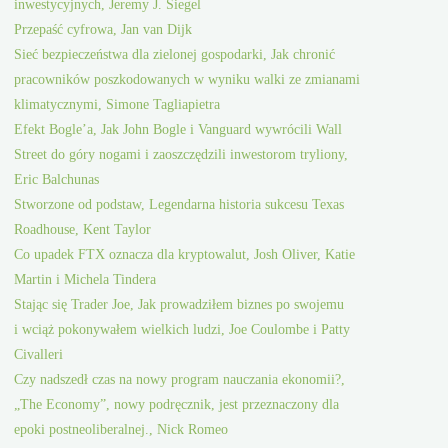
inwestycyjnych, Jeremy J. Siegel
Przepaść cyfrowa, Jan van Dijk
Sieć bezpieczeństwa dla zielonej gospodarki, Jak chronić
pracowników poszkodowanych w wyniku walki ze zmianami
klimatycznymi, Simone Tagliapietra
Efekt Bogle’a, Jak John Bogle i Vanguard wywrócili Wall
Street do góry nogami i zaoszczędzili inwestorom tryliony,
Eric Balchunas
Stworzone od podstaw, Legendarna historia sukcesu Texas
Roadhouse, Kent Taylor
Co upadek FTX oznacza dla kryptowalut, Josh Oliver, Katie
Martin i Michela Tindera
Stając się Trader Joe, Jak prowadziłem biznes po swojemu
i wciąż pokonywałem wielkich ludzi, Joe Coulombe i Patty
Civalleri
Czy nadszedł czas na nowy program nauczania ekonomii?,
„The Economy”, nowy podręcznik, jest przeznaczony dla
epoki postneoliberalnej., Nick Romeo