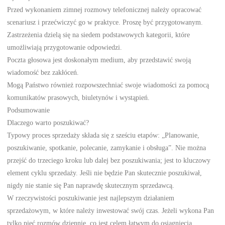
Przed wykonaniem zimnej rozmowy telefonicznej należy opracować
scenariusz i przećwiczyć go w praktyce. Proszę być przygotowanym.
Zastrzeżenia dzielą się na siedem podstawowych kategorii, które
umożliwiają przygotowanie odpowiedzi.
Poczta głosowa jest doskonałym medium, aby przedstawić swoją
wiadomość bez zakłóceń.
Mogą Państwo również rozpowszechniać swoje wiadomości za pomocą
komunikatów prasowych, biuletynów i wystąpień.
Podsumowanie
Dlaczego warto poszukiwać?
Typowy proces sprzedaży składa się z sześciu etapów: „Planowanie,
poszukiwanie, spotkanie, polecanie, zamykanie i obsługa”. Nie można
przejść do trzeciego kroku lub dalej bez poszukiwania; jest to kluczowy
element cyklu sprzedaży. Jeśli nie będzie Pan skutecznie poszukiwał,
nigdy nie stanie się Pan naprawdę skutecznym sprzedawcą.
W rzeczywistości poszukiwanie jest najlepszym działaniem
sprzedażowym, w które należy inwestować swój czas. Jeżeli wykona Pan
tylko pięć rozmów dziennie, co jest celem łatwym do osiągnięcia,