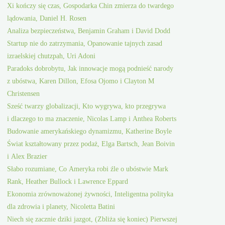
Xi kończy się czas, Gospodarka Chin zmierza do twardego
lądowania, Daniel H. Rosen
Analiza bezpieczeństwa, Benjamin Graham i David Dodd
Startup nie do zatrzymania, Opanowanie tajnych zasad
izraelskiej chutzpah, Uri Adoni
Paradoks dobrobytu, Jak innowacje mogą podnieść narody
z ubóstwa, Karen Dillon, Efosa Ojomo i Clayton M
Christensen
Sześć twarzy globalizacji, Kto wygrywa, kto przegrywa
i dlaczego to ma znaczenie, Nicolas Lamp i Anthea Roberts
Budowanie amerykańskiego dynamizmu, Katherine Boyle
Świat kształtowany przez podaż, Elga Bartsch, Jean Boivin
i Alex Brazier
Słabo rozumiane, Co Ameryka robi źle o ubóstwie Mark
Rank, Heather Bullock i Lawrence Eppard
Ekonomia zrównoważonej żywności, Inteligentna polityka
dla zdrowia i planety, Nicoletta Batini
Niech się zacznie dziki jazgot, (Zbliża się koniec) Pierwszej