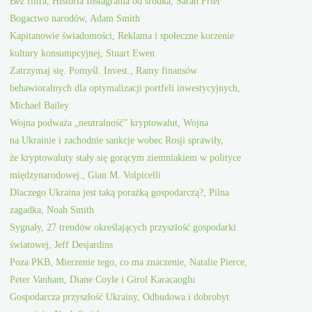
Bez filtra, Historia Instagrama od środka, Sarah Frier
Bogactwo narodów, Adam Smith
Kapitanowie świadomości, Reklama i społeczne korzenie
kultury konsumpcyjnej, Stuart Ewen
Zatrzymaj się. Pomyśl. Invest., Ramy finansów
behawioralnych dla optymalizacji portfeli inwestycyjnych,
Michael Bailey
Wojna podważa „neutralność” kryptowalut, Wojna
na Ukrainie i zachodnie sankcje wobec Rosji sprawiły,
że kryptowaluty stały się gorącym ziemniakiem w polityce
międzynarodowej., Gian M. Volpicelli
Dlaczego Ukraina jest taką porażką gospodarczą?, Pilna
zagadka, Noah Smith
Sygnały, 27 trendów określających przyszłość gospodarki
światowej, Jeff Desjardins
Poza PKB, Mierzenie tego, co ma znaczenie, Natalie Pierce,
Peter Vanham, Diane Coyle i Girol Karacaoglu
Gospodarcza przyszłość Ukrainy, Odbudowa i dobrobyt