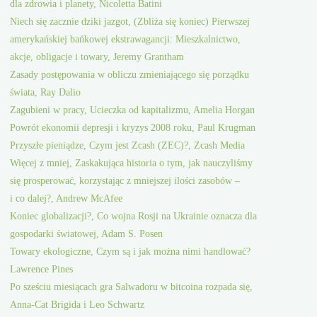
dla zdrowia i planety, Nicoletta Batini
Niech się zacznie dziki jazgot, (Zbliża się koniec) Pierwszej
amerykańskiej bańkowej ekstrawagancji: Mieszkalnictwo,
akcje, obligacje i towary, Jeremy Grantham
Zasady postępowania w obliczu zmieniającego się porządku
świata, Ray Dalio
Zagubieni w pracy, Ucieczka od kapitalizmu, Amelia Horgan
Powrót ekonomii depresji i kryzys 2008 roku, Paul Krugman
Przyszłe pieniądze, Czym jest Zcash (ZEC)?, Zcash Media
Więcej z mniej, Zaskakująca historia o tym, jak nauczyliśmy
się prosperować, korzystając z mniejszej ilości zasobów –
i co dalej?, Andrew McAfee
Koniec globalizacji?, Co wojna Rosji na Ukrainie oznacza dla
gospodarki światowej, Adam S. Posen
Towary ekologiczne, Czym są i jak można nimi handlować?
Lawrence Pines
Po sześciu miesiącach gra Salwadoru w bitcoina rozpada się,
Anna-Cat Brigida i Leo Schwartz