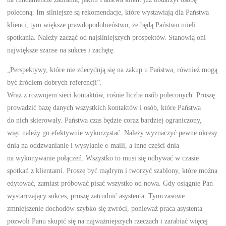
poleconą. Im silniejsze są rekomendacje, które wystawiają dla Państwa
klienci, tym większe prawdopodobieństwo, że będą Państwo mieli
spotkania. Należy zacząć od najsilniejszych prospektów. Stanowią oni
największe szanse na sukces i zachętę.
„Perspektywy, które nie zdecydują się na zakup u Państwa, również mogą
być źródłem dobrych referencji”.
Wraz z rozwojem sieci kontaktów, rośnie liczba osób poleconych. Proszę
prowadzić bazę danych wszystkich kontaktów i osób, które Państwa
do nich skierowały. Państwa czas będzie coraz bardziej ograniczony,
więc należy go efektywnie wykorzystać. Należy wyznaczyć pewne okresy
dnia na oddzwanianie i wysyłanie e-maili, a inne części dnia
na wykonywanie połączeń. Wszystko to musi się odbywać w czasie
spotkań z klientami. Proszę być mądrym i tworzyć szablony, które można
edytować, zamiast próbować pisać wszystko od nowa. Gdy osiągnie Pan
wystarczający sukces, proszę zatrudnić asystenta. Tymczasowe
zmniejszenie dochodów szybko się zwróci, ponieważ praca asystenta
pozwoli Panu skupić się na najważniejszych rzeczach i zarabiać więcej