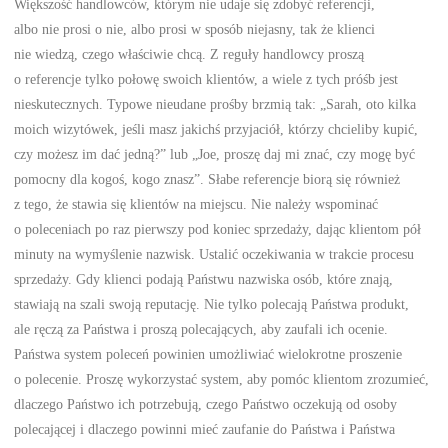
Większość handlowców, którym nie udaje się zdobyć referencji,
albo nie prosi o nie, albo prosi w sposób niejasny, tak że klienci
nie wiedzą, czego właściwie chcą. Z reguły handlowcy proszą
o referencje tylko połowę swoich klientów, a wiele z tych próśb jest
nieskutecznych. Typowe nieudane prośby brzmią tak: „Sarah, oto kilka
moich wizytówek, jeśli masz jakichś przyjaciół, którzy chcieliby kupić,
czy możesz im dać jedną?” lub „Joe, proszę daj mi znać, czy mogę być
pomocny dla kogoś, kogo znasz”. Słabe referencje biorą się również
z tego, że stawia się klientów na miejscu. Nie należy wspominać
o poleceniach po raz pierwszy pod koniec sprzedaży, dając klientom pół
minuty na wymyślenie nazwisk. Ustalić oczekiwania w trakcie procesu
sprzedaży. Gdy klienci podają Państwu nazwiska osób, które znają,
stawiają na szali swoją reputację. Nie tylko polecają Państwa produkt,
ale ręczą za Państwa i proszą polecających, aby zaufali ich ocenie.
Państwa system poleceń powinien umożliwiać wielokrotne proszenie
o polecenie. Proszę wykorzystać system, aby pomóc klientom zrozumieć,
dlaczego Państwo ich potrzebują, czego Państwo oczekują od osoby
polecającej i dlaczego powinni mieć zaufanie do Państwa i Państwa