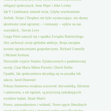
obligacji społecznych, Jesse Hajer i John Loxley
Jak Y Combinator zmienił świat, Gdyby uruchomienie
Airbnb, Stripe i Dropbox nie było wystarczające, ten słynny
akcelerator miał ogromny – i mieszany – wpływ na nas
wszystkich., Steven Levy
Czego Putin nauczył się z upadku Związku Radzieckiego,
Aby zachować swoje globalne ambicje, Rosja zarządza
swoimi ograniczeniami gospodarczymi, Richard Connolly
i Michael Kofman
Niezwykłe wyjście Stanów Zjednoczonych z pandemicznej
recesji, Gian Maria Milesi-Ferretti i David Dollar
Upadek, Jak społeczeństwa decydują się na porażkę lub
sukces, Jared Diamond
Pokusa finansowa zwiększa uczciwość obywatelską, Altruizm
i samoocena, a nie egoizm, są przyczyną zaskakujących
wyników badań, Shaul Shalvi
Prawo, ustawodawstwo i wolność, Nowe ujęcie liberalnych
zasad sprawiedliwości i ekonomii politycznej (Routledge