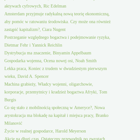
aktywach cyfrowych, Ric Edelman
Amsterdam przyjmuje radykalną nową teorię ekonomiczną,
aby pomóc w ratowaniu środowiska. Czy może ona również
zastąpić kapitalizm?, Ciara Nugent
Postrzeganie względnego bogactwa i podejmowanie ryzyka,
Dietmar Fehr i Yannick Reichlin
Dystrybucja ma znaczenie, Binyamin Appelbaum
Gospodarka wojenna, Ocena nowej osi, Noah Smith
Lekka praca, Koniec z trudem w dwudziestym pierwszym
wieku, David A. Spencer
Machina grabieży, Władcy wojenni, oligarchowie,
korporacje, przemytnicy i kradzież bogactwa Afryki, Tom
Burgis
Co się stało z mobilnością społeczną w Ameryce?, Nowa
arystokracja ma blokadę na kapitał i miejsca pracy, Branko
Milanović
Życie w realnej gospodarce, Harold Meyerson
Akcje na długi czas, Ostateczny przewodnik po zwrotach