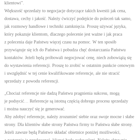
klientowi”.
Większość sprzedaży to negocjacje dotyczące takich kwestii jak cena,
dostawa, cechy i jakość. Należy ćwiczyć podejście do poleceń tak samo,
jak rozmowy handlowe i techniki zamknięcia. Proszę używać języka,
który pokazuje klientom, dlaczego polecenie jest ważne i jak praca
z polecenia daje Państwu więcej czasu na pomoc. W ten sposób
przywiązuje się ich do Państwa i pobudza chęć dostarczania Państwu
kontaktów. Jeżeli będą próbowali negocjować cenę, niech zobowiążą się
do wystawienia referencji. Proszę to zrobić w ostatnim punkcie cenowym
i uwzględnić w tej cenie kwalifikowane referencje, ale nie stracić
sprzedaży z powodu referencji.
„Chociaż referencje nie dadzą Państwu pragnienia sukcesu, mogą
je podsycić… Referencje są istotną częścią dobrego procesu sprzedaży
i można nauczyć się je generować.
Aby zdobyć referencje, należy zrozumieć siebie oraz swoje mocne i słabe
strony. Dla klientów słabe strony Państwa firmy to Państwa słabe strony.
Jeżeli zawsze będą Państwo składać obietnice poniżej możliwości,
a następnie je przekraczać, klienci będą zadowoleni. Należy aktywnie