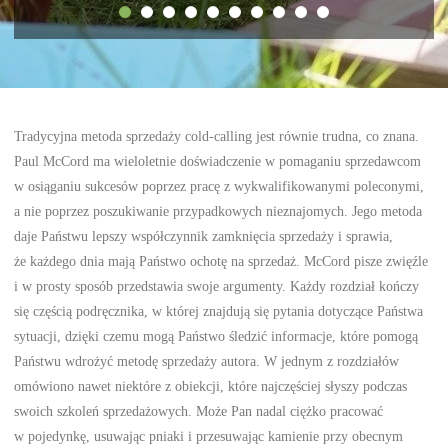
Tradycyjna metoda sprzedaży cold-calling jest równie trudna, co znana.
Paul McCord ma wieloletnie doświadczenie w pomaganiu sprzedawcom
w osiąganiu sukcesów poprzez pracę z wykwalifikowanymi poleconymi,
a nie poprzez poszukiwanie przypadkowych nieznajomych. Jego metoda
daje Państwu lepszy współczynnik zamknięcia sprzedaży i sprawia,
że każdego dnia mają Państwo ochotę na sprzedaż. McCord pisze zwięźle
i w prosty sposób przedstawia swoje argumenty. Każdy rozdział kończy
się częścią podręcznika, w której znajdują się pytania dotyczące Państwa
sytuacji, dzięki czemu mogą Państwo śledzić informacje, które pomogą
Państwu wdrożyć metodę sprzedaży autora. W jednym z rozdziałów
omówiono nawet niektóre z obiekcji, które najczęściej słyszy podczas
swoich szkoleń sprzedażowych. Może Pan nadal ciężko pracować
w pojedynkę, usuwając pniaki i przesuwając kamienie przy obecnym