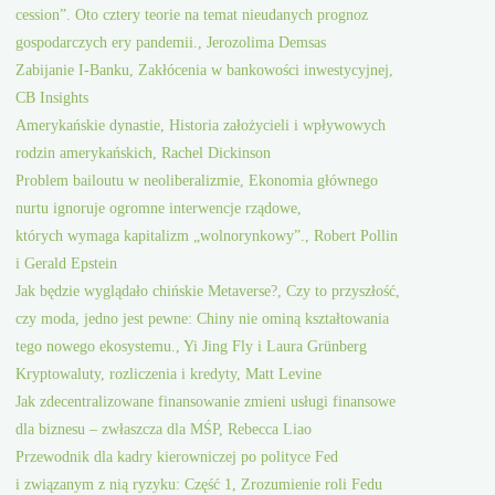
cession”. Oto cztery teorie na temat nieudanych prognoz
gospodarczych ery pandemii., Jerozolima Demsas
Zabijanie I-Banku, Zakłócenia w bankowości inwestycyjnej,
CB Insights
Amerykańskie dynastie, Historia założycieli i wpływowych
rodzin amerykańskich, Rachel Dickinson
Problem bailoutu w neoliberalizmie, Ekonomia głównego
nurtu ignoruje ogromne interwencje rządowe,
których wymaga kapitalizm „wolnorynkowy”., Robert Pollin
i Gerald Epstein
Jak będzie wyglądało chińskie Metaverse?, Czy to przyszłość,
czy moda, jedno jest pewne: Chiny nie ominą kształtowania
tego nowego ekosystemu., Yi Jing Fly i Laura Grünberg
Kryptowaluty, rozliczenia i kredyty, Matt Levine
Jak zdecentralizowane finansowanie zmieni usługi finansowe
dla biznesu – zwłaszcza dla MŚP, Rebecca Liao
Przewodnik dla kadry kierowniczej po polityce Fed
i związanym z nią ryzyku: Część 1, Zrozumienie roli Fedu