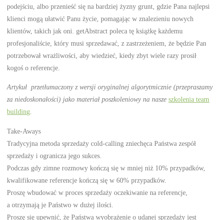
podejściu, albo przenieść się na bardziej żyzny grunt, gdzie Pana najlepsi
klienci mogą ułatwić Panu życie, pomagając w znalezieniu nowych
klientów, takich jak oni. getAbstract poleca tę książkę każdemu
profesjonaliście, który musi sprzedawać, z zastrzeżeniem, że będzie Pan
potrzebował wrażliwości, aby wiedzieć, kiedy zbyt wiele razy prosił
kogoś o referencje.
Artykuł przetłumaczony z wersji oryginalnej algorytmicznie (przepraszamy
za niedoskonałości) jako materiał poszkoleniowy na nasze
szkolenia team
building
.
Take-Aways
Tradycyjna metoda sprzedaży cold-calling zniechęca Państwa zespół
sprzedaży i ogranicza jego sukces.
Podczas gdy zimne rozmowy kończą się w mniej niż 10% przypadków,
kwalifikowane referencje kończą się w 60% przypadków.
Proszę wbudować w proces sprzedaży oczekiwanie na referencje,
a otrzymają je Państwo w dużej ilości.
Proszę się upewnić, że Państwa wyobrażenie o udanej sprzedaży jest