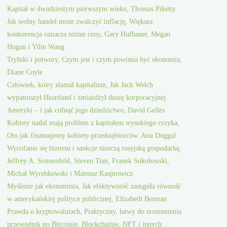
Kapitał w dwudziestym pierwszym wieku, Thomas Piketty
Jak wolny handel może zwalczyć inflację, Większa
konkurencja oznacza niższe ceny, Gary Hufbauer, Megan
Hogan i Yilin Wang
Trybiki i potwory, Czym jest i czym powinna być ekonomia,
Diane Coyle
Człowiek, który złamał kapitalizm, Jak Jack Welch
wypatroszył Heartland i zmiażdżył duszę korporacyjnej
Ameryki – i jak cofnąć jego dziedzictwo, David Gelles
Kobiety nadal mają problem z kapitałem wysokiego ryzyka,
Oto jak finansujemy kobiety-przedsiębiorców. Anu Duggal
Wycofanie się biznesu i sankcje niszczą rosyjską gospodarkę,
Jeffrey A. Sonnenfeld, Steven Tian, Franek Sokołowski,
Michał Wyrebkowski i Mateusz Kasprowicz
Myślenie jak ekonomista, Jak efektywność zastąpiła równość
w amerykańskiej polityce publicznej, Elizabeth Berman
Prawda o kryptowalutach, Praktyczny, łatwy do zrozumienia
przewodnik po Bitcoinie, Blockchainie, NFT i innych