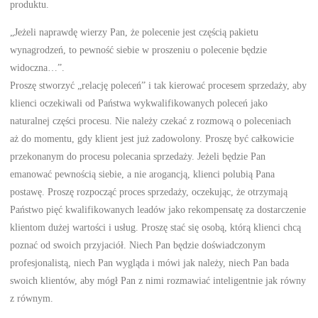
produktu.
„Jeżeli naprawdę wierzy Pan, że polecenie jest częścią pakietu
wynagrodzeń, to pewność siebie w proszeniu o polecenie będzie
widoczna…”.
Proszę stworzyć „relację poleceń” i tak kierować procesem sprzedaży, aby
klienci oczekiwali od Państwa wykwalifikowanych poleceń jako
naturalnej części procesu. Nie należy czekać z rozmową o poleceniach
aż do momentu, gdy klient jest już zadowolony. Proszę być całkowicie
przekonanym do procesu polecania sprzedaży. Jeżeli będzie Pan
emanować pewnością siebie, a nie arogancją, klienci polubią Pana
postawę. Proszę rozpocząć proces sprzedaży, oczekując, że otrzymają
Państwo pięć kwalifikowanych leadów jako rekompensatę za dostarczenie
klientom dużej wartości i usług. Proszę stać się osobą, którą klienci chcą
poznać od swoich przyjaciół. Niech Pan będzie doświadczonym
profesjonalistą, niech Pan wygląda i mówi jak należy, niech Pan bada
swoich klientów, aby mógł Pan z nimi rozmawiać inteligentnie jak równy
z równym.