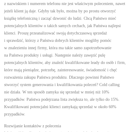
z nazwiskiem i numerem telefonu nie jest właściwym poleceniem, nawet
jeżeli klient ją daje. Gdyby tak było, można by po prostu otworzyć
książkę telefoniczną i zacząć dzwonić do ludzi. Chcą Państwo mieć
potencjalnych klientów o takich samych cechach, jak Państwa najlepsi
klienci. Proszę przeanalizować swoją dotychczasową sprzedaż
i sprawdzić, którzy z Państwa dobrych klientów mogliby pomóc
w znalezieniu innej firmy, która ma takie samo zapotrzebowanie
na Państwa produkty i usługi. Następnie należy zawęzić pulę
potencjalnych klientów, aby znaleźć kwalifikowane leady do osób i firm,
które mają pieniądze, potrzebę, zainteresowanie, świadomość i chęć
rozważenia zakupu Państwa produktu. Dlaczego powinni Państwo
stworzyć system generowania i kwalifikowania poleceń? Cold calling
nie działa. W ten sposób zamyka się sprzedaż w mniej niż 10%
przypadków. Państwa podejrzana lista zwiększa to, ale tylko do 15%.
Kwalifikowani potencjalni klienci zamykają sprzedaż w około 60%
przypadków.
Rozwijanie kontaktów z polecenia