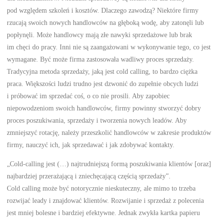
pod względem szkoleń i kosztów. Dlaczego zawodzą? Niektóre firmy
rzucają swoich nowych handlowców na głęboką wodę, aby zatonęli lub
popłynęli. Może handlowcy mają złe nawyki sprzedażowe lub brak
im chęci do pracy. Inni nie są zaangażowani w wykonywanie tego, co jest
wymagane. Być może firma zastosowała wadliwy proces sprzedaży.
Tradycyjna metoda sprzedaży, jaką jest cold calling, to bardzo ciężka
praca. Większości ludzi trudno jest dzwonić do zupełnie obcych ludzi
i próbować im sprzedać coś, o co nie prosili. Aby zapobiec
niepowodzeniom swoich handlowców, firmy powinny stworzyć dobry
proces poszukiwania, sprzedaży i tworzenia nowych leadów. Aby
zmniejszyć rotację, należy przeszkolić handlowców w zakresie produktów
firmy, nauczyć ich, jak sprzedawać i jak zdobywać kontakty.
„Cold-calling jest (…) najtrudniejszą formą poszukiwania klientów [oraz]
najbardziej przerażającą i zniechęcającą częścią sprzedaży”.
Cold calling może być notorycznie nieskuteczny, ale mimo to trzeba
rozwijać leady i znajdować klientów. Rozwijanie i sprzedaż z polecenia
jest mniej bolesne i bardziej efektywne. Jednak zwykła kartka papieru