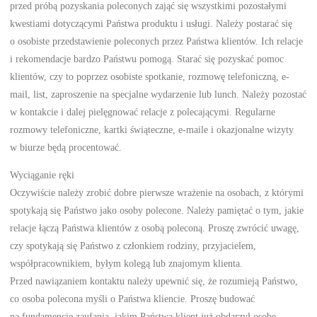
przed próbą pozyskania poleconych zająć się wszystkimi pozostałymi
kwestiami dotyczącymi Państwa produktu i usługi. Należy postarać się
o osobiste przedstawienie poleconych przez Państwa klientów. Ich relacje
i rekomendacje bardzo Państwu pomogą. Starać się pozyskać pomoc
klientów, czy to poprzez osobiste spotkanie, rozmowę telefoniczną, e-
mail, list, zaproszenie na specjalne wydarzenie lub lunch. Należy pozostać
w kontakcie i dalej pielęgnować relacje z polecającymi. Regularne
rozmowy telefoniczne, kartki świąteczne, e-maile i okazjonalne wizyty
w biurze będą procentować.
Wyciąganie ręki
Oczywiście należy zrobić dobre pierwsze wrażenie na osobach, z którymi
spotykają się Państwo jako osoby polecone. Należy pamiętać o tym, jakie
relacje łączą Państwa klientów z osobą poleconą. Proszę zwrócić uwagę,
czy spotykają się Państwo z członkiem rodziny, przyjacielem,
współpracownikiem, byłym kolegą lub znajomym klienta.
Przed nawiązaniem kontaktu należy upewnić się, że rozumieją Państwo,
co osoba polecona myśli o Państwa kliencie. Proszę budować
na fundamencie zaufania, jakim Państwa klient już obdarzył osobę