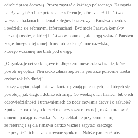
odrobić pracę domową. Proszę zapytać o każdego poleconego. Następnie
należy zapytać o inne potencjalne referencje, które znaleźli Państwo
w swoich badaniach na temat kolegów biznesowych Państwa klientów
i podzielić się zebranymi informacjami. Być może Państwa kontakty
nie znają osoby, o której Państwo wspomnieli, ale mogą wskazać Państwu
kogoś innego z tej samej firmy lub podsunąć inne nazwisko,
którego wcześniej nie brali pod uwagę.
„Organizacje networkingowe to długoterminowe zobowiązanie, które
powoli się opłaca. Nierzadko zdarza się, że na pierwsze polecenie trzeba
czekać rok lub dłużej”.
Proszę zapytać, skąd Państwa kontakty znają poleconych, na których się
powołują, jak długo i dobrze ich znają. Co wiedzą o ich firmach lub o ich
odpowiedzialności i uprawnieniach do podejmowania decyzji o zakupie?
Spotkanie, na którym klienci nie przynoszą referencji, można uratować,
samemu podając nazwiska. Należy delikatnie przypomnieć im,
że referencje są dla Państwa bardzo ważne i zapytać, dlaczego
nie przynieśli ich na zaplanowane spotkanie. Należy pamiętać, aby