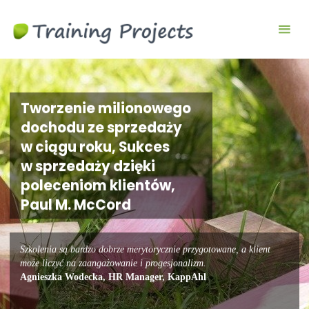
Wyjazdy
integracyjne,
szkolenia
team
building
Tworzenie milionowego
dochodu ze sprzedaży
w ciągu roku, Sukces
w sprzedaży dzięki
poleceniom klientów,
Paul M. McCord
Szkolenia są bardzo dobrze merytorycznie przygotowane, a klient
może liczyć na zaangażowanie i progesjonalizm.
Agnieszka Wodecka, HR Manager, KappAhl