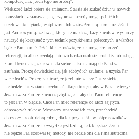
kompetencjami, jeżeli tego nie zrobią”.
Większość ludzi opiera się zmianom. Starają się szukać dziur w nowych
pomysłach i zastanawiają się, czy nowe metody mogą spełnić ich
oczekiwania. Pytania, wątpliwości lub zastrzeżenia są normalne. Jeżeli
jest Pan nowym sprzedawcą, który nie ma dużej bazy klientów, wystarczy
nauczyć się korzystać z tych technik pozyskiwania poleconych, a wkrótce
będzie Pan ją miał. Jeżeli klienci mówią, że nie mogą dostarczyć
referencji, to albo sprzedają Państwo bardzo osobiste produkty lub usługi,
które klienci chcą zachować dla siebie, albo nie mają do Państwa
zaufania. Proszę dowiedzieć się, jak zdobyć ich zaufanie, a uzyska Pan
wiele leadów. Proszę pamiętać, że jeżeli nie wierzy Pan w siebie,
nie będzie Pan w stanie przekonać nikogo innego, aby w Pana uwierzył.
Jeżeli uważa Pan, że klienci są zbyt zajęci, aby dać Panu referencje,
to jest Pan w błędzie. Chce Pan mieć referencje od ludzi zajętych,
odnoszących sukcesy. Wystarczy szanować ich czas, przechodzić
do rzeczy i robić dobrą robotę dla ich przyjaciół i współpracowników.
Jeżeli uważa Pan, że to wszystko jest bzdurą, to tak będzie. Jeżeli
nie będzie Pan stosował tej metody, nie będzie ona dla Pana skuteczna,