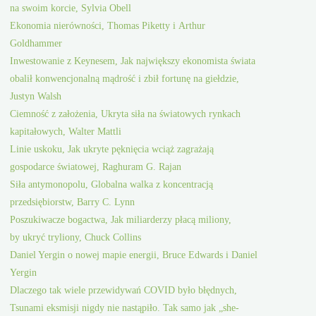
na swoim korcie, Sylvia Obell
Ekonomia nierówności, Thomas Piketty i Arthur
Goldhammer
Inwestowanie z Keynesem, Jak największy ekonomista świata
obalił konwencjonalną mądrość i zbił fortunę na giełdzie,
Justyn Walsh
Ciemność z założenia, Ukryta siła na światowych rynkach
kapitałowych, Walter Mattli
Linie uskoku, Jak ukryte pęknięcia wciąż zagrażają
gospodarce światowej, Raghuram G. Rajan
Siła antymonopolu, Globalna walka z koncentracją
przedsiębiorstw, Barry C. Lynn
Poszukiwacze bogactwa, Jak miliarderzy płacą miliony,
by ukryć tryliony, Chuck Collins
Daniel Yergin o nowej mapie energii, Bruce Edwards i Daniel
Yergin
Dlaczego tak wiele przewidywań COVID było błędnych,
Tsunami eksmisji nigdy nie nastąpiło. Tak samo jak „she-