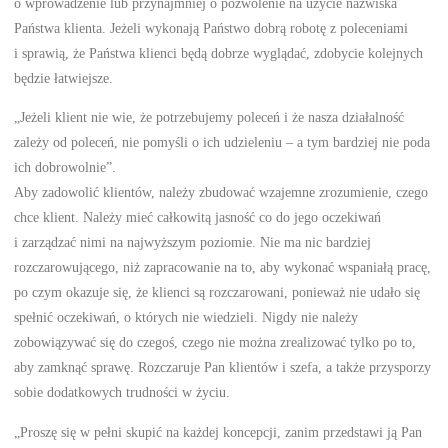
o wprowadzenie lub przynajmniej o pozwolenie na użycie nazwiska
Państwa klienta. Jeżeli wykonają Państwo dobrą robotę z poleceniami
i sprawią, że Państwa klienci będą dobrze wyglądać, zdobycie kolejnych
będzie łatwiejsze.
„Jeżeli klient nie wie, że potrzebujemy poleceń i że nasza działalność
zależy od poleceń, nie pomyśli o ich udzieleniu – a tym bardziej nie poda
ich dobrowolnie”.
Aby zadowolić klientów, należy zbudować wzajemne zrozumienie, czego
chce klient. Należy mieć całkowitą jasność co do jego oczekiwań
i zarządzać nimi na najwyższym poziomie. Nie ma nic bardziej
rozczarowującego, niż zapracowanie na to, aby wykonać wspaniałą pracę,
po czym okazuje się, że klienci są rozczarowani, ponieważ nie udało się
spełnić oczekiwań, o których nie wiedzieli. Nigdy nie należy
zobowiązywać się do czegoś, czego nie można zrealizować tylko po to,
aby zamknąć sprawę. Rozczaruje Pan klientów i szefa, a także przysporzy
sobie dodatkowych trudności w życiu.
„Proszę się w pełni skupić na każdej koncepcji, zanim przedstawi ją Pan