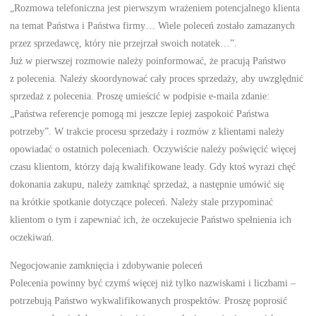
„Rozmowa telefoniczna jest pierwszym wrażeniem potencjalnego klienta
na temat Państwa i Państwa firmy… Wiele poleceń zostało zamazanych
przez sprzedawcę, który nie przejrzał swoich notatek…”.
Już w pierwszej rozmowie należy poinformować, że pracują Państwo
z polecenia. Należy skoordynować cały proces sprzedaży, aby uwzględnić
sprzedaż z polecenia. Proszę umieścić w podpisie e-maila zdanie:
„Państwa referencje pomogą mi jeszcze lepiej zaspokoić Państwa
potrzeby”. W trakcie procesu sprzedaży i rozmów z klientami należy
opowiadać o ostatnich poleceniach. Oczywiście należy poświęcić więcej
czasu klientom, którzy dają kwalifikowane leady. Gdy ktoś wyrazi chęć
dokonania zakupu, należy zamknąć sprzedaż, a następnie umówić się
na krótkie spotkanie dotyczące poleceń. Należy stale przypominać
klientom o tym i zapewniać ich, że oczekujecie Państwo spełnienia ich
oczekiwań.
Negocjowanie zamknięcia i zdobywanie poleceń
Polecenia powinny być czymś więcej niż tylko nazwiskami i liczbami –
potrzebują Państwo wykwalifikowanych prospektów. Proszę poprosić