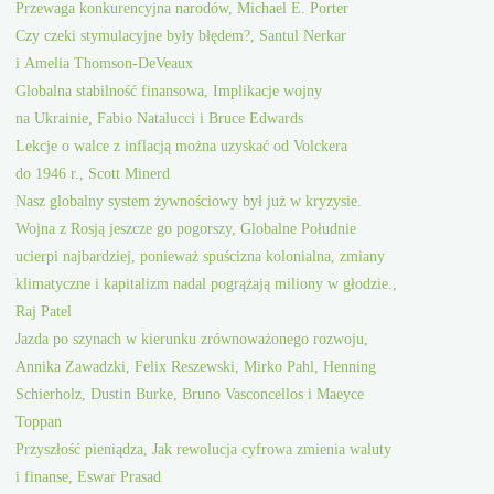
Przewaga konkurencyjna narodów, Michael E. Porter
Czy czeki stymulacyjne były błędem?, Santul Nerkar
i Amelia Thomson-DeVeaux
Globalna stabilność finansowa, Implikacje wojny
na Ukrainie, Fabio Natalucci i Bruce Edwards
Lekcje o walce z inflacją można uzyskać od Volckera
do 1946 r., Scott Minerd
Nasz globalny system żywnościowy był już w kryzysie.
Wojna z Rosją jeszcze go pogorszy, Globalne Południe
ucierpi najbardziej, ponieważ spuścizna kolonialna, zmiany
klimatyczne i kapitalizm nadal pogrążają miliony w głodzie.,
Raj Patel
Jazda po szynach w kierunku zrównoważonego rozwoju,
Annika Zawadzki, Felix Reszewski, Mirko Pahl, Henning
Schierholz, Dustin Burke, Bruno Vasconcellos i Maeyce
Toppan
Przyszłość pieniądza, Jak rewolucja cyfrowa zmienia waluty
i finanse, Eswar Prasad