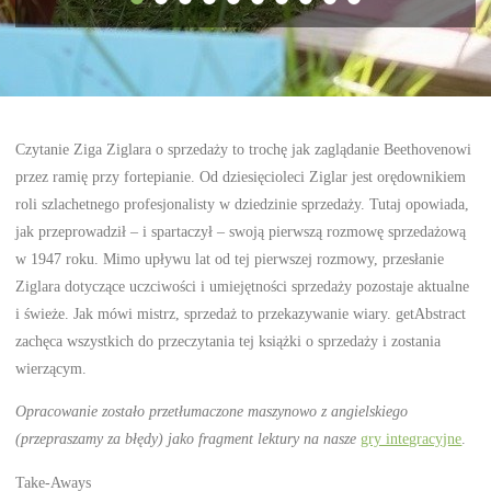
Czytanie Ziga Ziglara o sprzedaży to trochę jak zaglądanie Beethovenowi
przez ramię przy fortepianie. Od dziesięcioleci Ziglar jest orędownikiem
roli szlachetnego profesjonalisty w dziedzinie sprzedaży. Tutaj opowiada,
jak przeprowadził – i spartaczył – swoją pierwszą rozmowę sprzedażową
w 1947 roku. Mimo upływu lat od tej pierwszej rozmowy, przesłanie
Ziglara dotyczące uczciwości i umiejętności sprzedaży pozostaje aktualne
i świeże. Jak mówi mistrz, sprzedaż to przekazywanie wiary. getAbstract
zachęca wszystkich do przeczytania tej książki o sprzedaży i zostania
wierzącym.
Opracowanie zostało przetłumaczone maszynowo z angielskiego
(przepraszamy za błędy) jako fragment lektury na nasze
gry integracyjne
.
Take-Aways