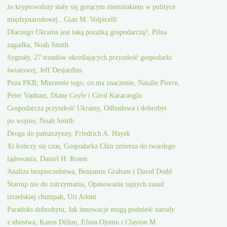
że kryptowaluty stały się gorącym ziemniakiem w polityce
międzynarodowej., Gian M. Volpicelli
Dlaczego Ukraina jest taką porażką gospodarczą?, Pilna
zagadka, Noah Smith
Sygnały, 27 trendów określających przyszłość gospodarki
światowej, Jeff Desjardins
Poza PKB, Mierzenie tego, co ma znaczenie, Natalie Pierce,
Peter Vanham, Diane Coyle i Girol Karacaoglu
Gospodarcza przyszłość Ukrainy, Odbudowa i dobrobyt
po wojnie, Noah Smith
Droga do pańszczyzny, Friedrich A. Hayek
Xi kończy się czas, Gospodarka Chin zmierza do twardego
lądowania, Daniel H. Rosen
Analiza bezpieczeństwa, Benjamin Graham i David Dodd
Startup nie do zatrzymania, Opanowanie tajnych zasad
izraelskiej chutzpah, Uri Adoni
Paradoks dobrobytu, Jak innowacje mogą podnieść narody
z ubóstwa, Karen Dillon, Efosa Ojomo i Clayton M