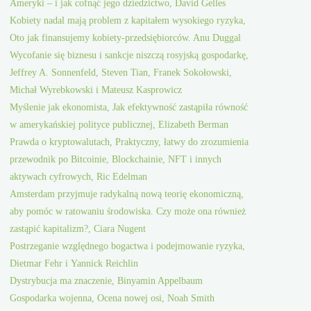
Ameryki – i jak cofnąć jego dziedzictwo, David Gelles
Kobiety nadal mają problem z kapitałem wysokiego ryzyka,
Oto jak finansujemy kobiety-przedsiębiorców. Anu Duggal
Wycofanie się biznesu i sankcje niszczą rosyjską gospodarkę,
Jeffrey A. Sonnenfeld, Steven Tian, Franek Sokołowski,
Michał Wyrebkowski i Mateusz Kasprowicz
Myślenie jak ekonomista, Jak efektywność zastąpiła równość
w amerykańskiej polityce publicznej, Elizabeth Berman
Prawda o kryptowalutach, Praktyczny, łatwy do zrozumienia
przewodnik po Bitcoinie, Blockchainie, NFT i innych
aktywach cyfrowych, Ric Edelman
Amsterdam przyjmuje radykalną nową teorię ekonomiczną,
aby pomóc w ratowaniu środowiska. Czy może ona również
zastąpić kapitalizm?, Ciara Nugent
Postrzeganie względnego bogactwa i podejmowanie ryzyka,
Dietmar Fehr i Yannick Reichlin
Dystrybucja ma znaczenie, Binyamin Appelbaum
Gospodarka wojenna, Ocena nowej osi, Noah Smith