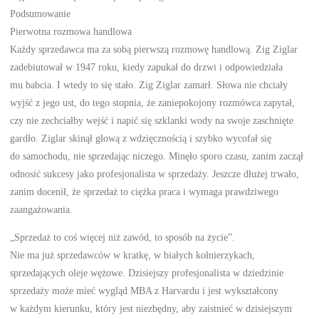
Podsumowanie
Pierwotna rozmowa handlowa
Każdy sprzedawca ma za sobą pierwszą rozmowę handlową. Zig Ziglar
zadebiutował w 1947 roku, kiedy zapukał do drzwi i odpowiedziała
mu babcia. I wtedy to się stało. Zig Ziglar zamarł. Słowa nie chciały
wyjść z jego ust, do tego stopnia, że zaniepokojony rozmówca zapytał,
czy nie zechciałby wejść i napić się szklanki wody na swoje zaschnięte
gardło. Ziglar skinął głową z wdzięcznością i szybko wycofał się
do samochodu, nie sprzedając niczego. Minęło sporo czasu, zanim zaczął
odnosić sukcesy jako profesjonalista w sprzedaży. Jeszcze dłużej trwało,
zanim docenił, że sprzedaż to ciężka praca i wymaga prawdziwego
zaangażowania.
„Sprzedaż to coś więcej niż zawód, to sposób na życie”.
Nie ma już sprzedawców w kratkę, w białych kołnierzykach,
sprzedających oleje wężowe. Dzisiejszy profesjonalista w dziedzinie
sprzedaży może mieć wygląd MBA z Harvardu i jest wykształcony
w każdym kierunku, który jest niezbędny, aby zaistnieć w dzisiejszym