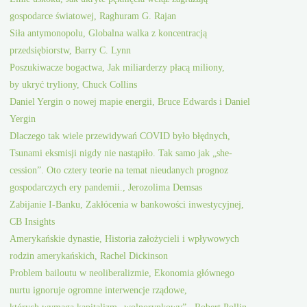
gospodarce światowej, Raghuram G. Rajan
Siła antymonopolu, Globalna walka z koncentracją
przedsiębiorstw, Barry C. Lynn
Poszukiwacze bogactwa, Jak miliarderzy płacą miliony,
by ukryć tryliony, Chuck Collins
Daniel Yergin o nowej mapie energii, Bruce Edwards i Daniel
Yergin
Dlaczego tak wiele przewidywań COVID było błędnych,
Tsunami eksmisji nigdy nie nastąpiło. Tak samo jak „she-
cession”. Oto cztery teorie na temat nieudanych prognoz
gospodarczych ery pandemii., Jerozolima Demsas
Zabijanie I-Banku, Zakłócenia w bankowości inwestycyjnej,
CB Insights
Amerykańskie dynastie, Historia założycieli i wpływowych
rodzin amerykańskich, Rachel Dickinson
Problem bailoutu w neoliberalizmie, Ekonomia głównego
nurtu ignoruje ogromne interwencje rządowe,
których wymaga kapitalizm „wolnorynkowy”., Robert Pollin