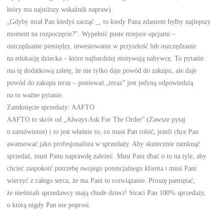
który ma najniższy wskaźnik napraw).
„Gdyby miał Pan kiedyś zacząć _, to kiedy Pana zdaniem byłby najlepszy
moment na rozpoczęcie?”. Wypełnić puste miejsce opcjami –
oszczędzanie pieniędzy, inwestowanie w przyszłość lub oszczędzanie
na edukację dziecka – które najbardziej motywują nabywcę. To pytanie
ma tę dodatkową zaletę, że nie tylko daje powód do zakupu, ale daje
powód do zakupu teraz – ponieważ „teraz” jest jedyną odpowiedzią
na to ważne pytanie.
Zamknięcie sprzedaży: AAFTO
AAFTO to skrót od „Always Ask For The Order” (Zawsze pytaj
o zamówienie) i to jest właśnie to, co musi Pan robić, jeżeli chce Pan
awansować jako profesjonalista w sprzedaży. Aby skutecznie zamknąć
sprzedaż, musi Panu naprawdę zależeć. Musi Pani dbać o to na tyle, aby
chcieć zaspokoić potrzebę swojego potencjalnego klienta i musi Pani
wierzyć z całego serca, że ma Pani to rozwiązanie. Proszę pamiętać,
że nieśmiali sprzedawcy mają chude dzieci! Straci Pan 100% sprzedaży,
o którą nigdy Pan nie poprosi.