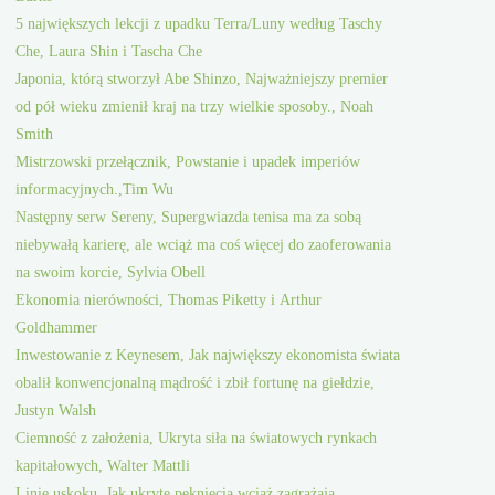
5 największych lekcji z upadku Terra/Luny według Taschy
Che, Laura Shin i Tascha Che
Japonia, którą stworzył Abe Shinzo, Najważniejszy premier
od pół wieku zmienił kraj na trzy wielkie sposoby., Noah
Smith
Mistrzowski przełącznik, Powstanie i upadek imperiów
informacyjnych.,Tim Wu
Następny serw Sereny, Supergwiazda tenisa ma za sobą
niebywałą karierę, ale wciąż ma coś więcej do zaoferowania
na swoim korcie, Sylvia Obell
Ekonomia nierówności, Thomas Piketty i Arthur
Goldhammer
Inwestowanie z Keynesem, Jak największy ekonomista świata
obalił konwencjonalną mądrość i zbił fortunę na giełdzie,
Justyn Walsh
Ciemność z założenia, Ukryta siła na światowych rynkach
kapitałowych, Walter Mattli
Linie uskoku, Jak ukryte pęknięcia wciąż zagrażają