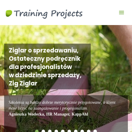
Wyjazdy
integracyjne,
szkolenia
team
building
Ziglar o sprzedawaniu,
Ostateczny podręcznik
dla profesjonalistów
w dziedzinie sprzedaży,
Zig Ziglar
Szkolenia są bardzo dobrze merytorycznie przygotowane, a klient
może liczyć na zaangażowanie i progesjonalizm.
Agnieszka Wodecka, HR Manager, KappAhl