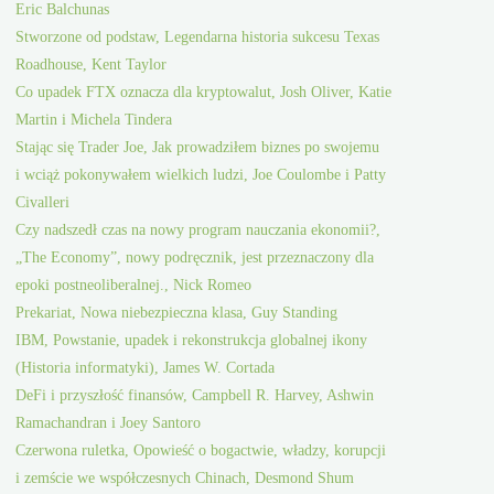
Eric Balchunas
Stworzone od podstaw, Legendarna historia sukcesu Texas
Roadhouse, Kent Taylor
Co upadek FTX oznacza dla kryptowalut, Josh Oliver, Katie
Martin i Michela Tindera
Stając się Trader Joe, Jak prowadziłem biznes po swojemu
i wciąż pokonywałem wielkich ludzi, Joe Coulombe i Patty
Civalleri
Czy nadszedł czas na nowy program nauczania ekonomii?,
„The Economy”, nowy podręcznik, jest przeznaczony dla
epoki postneoliberalnej., Nick Romeo
Prekariat, Nowa niebezpieczna klasa, Guy Standing
IBM, Powstanie, upadek i rekonstrukcja globalnej ikony
(Historia informatyki), James W. Cortada
DeFi i przyszłość finansów, Campbell R. Harvey, Ashwin
Ramachandran i Joey Santoro
Czerwona ruletka, Opowieść o bogactwie, władzy, korupcji
i zemście we współczesnych Chinach, Desmond Shum