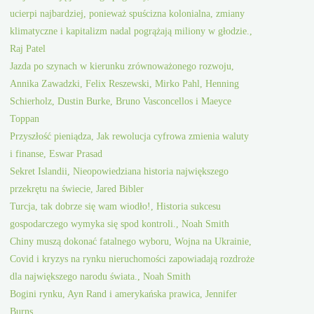
ucierpi najbardziej, ponieważ spuścizna kolonialna, zmiany
klimatyczne i kapitalizm nadal pogrążają miliony w głodzie.,
Raj Patel
Jazda po szynach w kierunku zrównoważonego rozwoju,
Annika Zawadzki, Felix Reszewski, Mirko Pahl, Henning
Schierholz, Dustin Burke, Bruno Vasconcellos i Maeyce
Toppan
Przyszłość pieniądza, Jak rewolucja cyfrowa zmienia waluty
i finanse, Eswar Prasad
Sekret Islandii, Nieopowiedziana historia największego
przekrętu na świecie, Jared Bibler
Turcja, tak dobrze się wam wiodło!, Historia sukcesu
gospodarczego wymyka się spod kontroli., Noah Smith
Chiny muszą dokonać fatalnego wyboru, Wojna na Ukrainie,
Covid i kryzys na rynku nieruchomości zapowiadają rozdroże
dla największego narodu świata., Noah Smith
Bogini rynku, Ayn Rand i amerykańska prawica, Jennifer
Burns