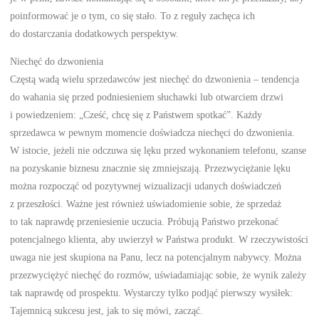
poinformować je o tym, co się stało. To z reguły zachęca ich
do dostarczania dodatkowych perspektyw.
Niechęć do dzwonienia
Częstą wadą wielu sprzedawców jest niechęć do dzwonienia – tendencja
do wahania się przed podniesieniem słuchawki lub otwarciem drzwi
i powiedzeniem: „Cześć, chcę się z Państwem spotkać”. Każdy
sprzedawca w pewnym momencie doświadcza niechęci do dzwonienia.
W istocie, jeżeli nie odczuwa się lęku przed wykonaniem telefonu, szanse
na pozyskanie biznesu znacznie się zmniejszają. Przezwyciężanie lęku
można rozpocząć od pozytywnej wizualizacji udanych doświadczeń
z przeszłości. Ważne jest również uświadomienie sobie, że sprzedaż
to tak naprawdę przeniesienie uczucia. Próbują Państwo przekonać
potencjalnego klienta, aby uwierzył w Państwa produkt. W rzeczywistości
uwaga nie jest skupiona na Panu, lecz na potencjalnym nabywcy. Można
przezwyciężyć niechęć do rozmów, uświadamiając sobie, że wynik zależy
tak naprawdę od prospektu. Wystarczy tylko podjąć pierwszy wysiłek:
Tajemnicą sukcesu jest, jak to się mówi, zacząć.