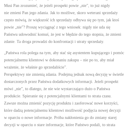
Musi Pan zrozumieć, że jeżeli prospekt powie „nie”, to już nigdy
nie zmieni Pan jego zdania. Jak to możliwe, skoro weterani sprzedaży
często mówią, że większość ich sprzedaży odbywa się po tym, jak ktoś
powie „nie”? Proszę wyciągnąć z tego wniosek: nigdy nie uda się
Państwu udowodnić komuś, że jest w błędzie do tego stopnia, że zmieni
zdanie. Ta droga prowadzi do konfrontacji i utraty sprzedaży.
„Państwa rola polega na tym, aby stać się asystentem kupującego i pomóc
potencjalnemu klientowi w dokonaniu zakupu – nie po to, aby miał
wrażenie, że właśnie go sprzedaliście”.
Perspektywy nie zmienią zdania. Podejmą jednak nową decyzję w świetle
dostarczonych przez Państwa dodatkowych informacji. Jeżeli prospekt
mówi „nie”, to dlatego, że nie wie wystarczająco dużo o Państwa
produkcie. Spieranie się z potencjalnymi klientami to strata czasu.
Zawsze można zmienić pozycję produktu i zaoferować nowe korzyści,
które dadzą potencjalnemu klientowi możliwość podjęcia nowej decyzji
w oparciu o nowe informacje. Próba nakłonienia go do zmiany starej
decyzji w oparciu o stare informacje, które Państwo podali, to strata