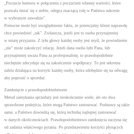
„Poczucie humoru w połączeniu z poczuciem własnej wartości, które
pozwala śmiać się z siebie, odegra znaczącą rolę w Państwa sukcesie
w wybranym zawodzie”.
Pomocne może być uwzględnienie faktu, że potencjalny klient naprawdę
chce powiedzieć „tak”. Zwłaszcza, jeżeli jest to osoba przynajmniej
w miarę przyjazna. Z tyłu głowy każdej osoby jest myśl, że powiedzenie
„nie” może zakończyć relację. Jeżeli dana osoba lubi Pana, lub
przynajmniej uważa Pana za profesjonalistę, to prawdopodobnie
niechętnie zdecyduje się na zakończenie współpracy. To jest sekretna
zaleta działająca na korzyść każdej osoby, która zdobędzie się na odwagę,
aby poprosić o sprzedaż.
Zamknięcie z prawdopodobieństwem
Metod zamykania sprzedaży jest nieskończenie wiele, ale oto dwa
sprawdzone podejścia, które mogą Państwo zastosować. Podstawy są takie
same, a Państwo dowiedzą się, którą technikę najlepiej zastosować
w danych okolicznościach. Prawdopodobieństwo zamknięcia zaczyna się
od zadania właściwego pytania. Po przedstawieniu korzyści płynących