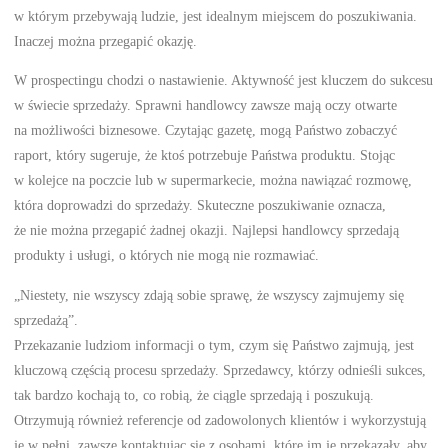
w którym przebywają ludzie, jest idealnym miejscem do poszukiwania.
Inaczej można przegapić okazję.
W prospectingu chodzi o nastawienie. Aktywność jest kluczem do sukcesu
w świecie sprzedaży. Sprawni handlowcy zawsze mają oczy otwarte
na możliwości biznesowe. Czytając gazetę, mogą Państwo zobaczyć
raport, który sugeruje, że ktoś potrzebuje Państwa produktu. Stojąc
w kolejce na poczcie lub w supermarkecie, można nawiązać rozmowę,
która doprowadzi do sprzedaży. Skuteczne poszukiwanie oznacza,
że nie można przegapić żadnej okazji. Najlepsi handlowcy sprzedają
produkty i usługi, o których nie mogą nie rozmawiać.
„Niestety, nie wszyscy zdają sobie sprawę, że wszyscy zajmujemy się
sprzedażą”.
Przekazanie ludziom informacji o tym, czym się Państwo zajmują, jest
kluczową częścią procesu sprzedaży. Sprzedawcy, którzy odnieśli sukces,
tak bardzo kochają to, co robią, że ciągle sprzedają i poszukują.
Otrzymują również referencje od zadowolonych klientów i wykorzystują
je w pełni, zawsze kontaktując się z osobami, które im je przekazały, aby