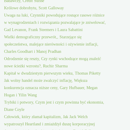
Badawczy, Credit Suisse
Królowe dobrobytu, Scott Galloway
Uwaga na luki, Czynniki powodujące rosnące rasowe różnice
w wynagrodzeniach i rozwiązania pozwalające je zniwelować,
Gad Levanon, Frank Steemers i Laura Sabattini
Wielki demograficzny przewrót,, Starzejące się
społeczeństwa, malejące nierówności i ożywienie inflacji,
Charles Goodhart i Manoj Pradhan
Odrodzenie się reszty, Czy rynki wschodzące mogą znaleźć
nowe ścieżki wzrostu?, Ruchir Sharma
Kapitał w dwudziestym pierwszym wieku, Thomas Piketty
Jak wolny handel może zwalczyć inflację, Większa
konkurencja oznacza niższe ceny, Gary Hufbauer, Megan
Hogan i Yilin Wang
Trybiki i potwory, Czym jest i czym powinna być ekonomia,
Diane Coyle
Człowiek, który złamał kapitalizm, Jak Jack Welch
wypatroszył Heartland i zmiażdżył duszę korporacyjnej