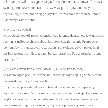
o których mówił, a następnie zapytać, czy dobrze podsumowali Państwo
sytuację. Po usłyszeniu „tak”, należy wystąpić do przodu i zapytać
wprost, czy biorąc pod uwagę wszystko, co zostało powiedziane, może
Pan złożyć zamówienie.
Przybijanie gwoździ
Po podjęciu decyzji przez potencjalnego klienta, dobrze jest ją wzmocnić.
Jednym z najlepszych sposobów jest powiedzenie: „Panie Prospekcie,
pomogłoby mi i uznałbym to za osobistą przysługę, gdyby powiedział
mi Pan jeszcze raz, dlaczego tak bardzo cieszy się Pan z posiadania tego
produktu!”.
„Cały czas myśli Pan o poszukiwaniu, a kiedy Pan to robi,
to zadziwiające jest, jak potencjalni nabywcy pojawiają się w najbardziej
nieprawdopodobnych miejscach”.
Przybijanie” pozwala zakończyć transakcję sprzedaży na naprawdę
wysokim poziomie. Wzmacnia ich zaangażowanie w zakup. Daje również
większe szanse na zdobycie polecenia. Na koniec każdej prezentacji –
niezależnie od tego, czy zakończy się ona odpowiedzią twierdzącą,