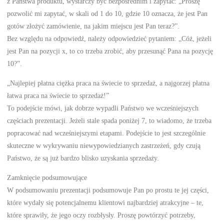
z Państwa produktu, wystarczy być bezpośrednim i zapytać: „Proszę
pozwolić mi zapytać, w skali od 1 do 10, gdzie 10 oznacza, że jest Pan
gotów złożyć zamówienie, na jakim miejscu jest Pan teraz?”.
Bez względu na odpowiedź, należy odpowiedzieć pytaniem: „Cóż, jeżeli
jest Pan na pozycji x, to co trzeba zrobić, aby przesunąć Pana na pozycję
10?”.
„Najlepiej płatna ciężka praca na świecie to sprzedaż, a najgorzej płatna
łatwa praca na świecie to sprzedaż!”
To podejście mówi, jak dobrze wypadli Państwo we wcześniejszych
częściach prezentacji. Jeżeli stale spada poniżej 7, to wiadomo, że trzeba
popracować nad wcześniejszymi etapami. Podejście to jest szczególnie
skuteczne w wykrywaniu niewypowiedzianych zastrzeżeń, gdy czują
Państwo, że są już bardzo blisko uzyskania sprzedaży.
Zamknięcie podsumowujące
W podsumowaniu prezentacji podsumowuje Pan po prostu te jej części,
które wydały się potencjalnemu klientowi najbardziej atrakcyjne – te,
które sprawiły, że jego oczy rozbłysły. Proszę powtórzyć potrzeby,