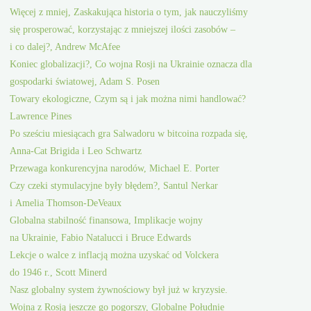
Więcej z mniej, Zaskakująca historia o tym, jak nauczyliśmy
się prosperować, korzystając z mniejszej ilości zasobów –
i co dalej?, Andrew McAfee
Koniec globalizacji?, Co wojna Rosji na Ukrainie oznacza dla
gospodarki światowej, Adam S. Posen
Towary ekologiczne, Czym są i jak można nimi handlować?
Lawrence Pines
Po sześciu miesiącach gra Salwadoru w bitcoina rozpada się,
Anna-Cat Brigida i Leo Schwartz
Przewaga konkurencyjna narodów, Michael E. Porter
Czy czeki stymulacyjne były błędem?, Santul Nerkar
i Amelia Thomson-DeVeaux
Globalna stabilność finansowa, Implikacje wojny
na Ukrainie, Fabio Natalucci i Bruce Edwards
Lekcje o walce z inflacją można uzyskać od Volckera
do 1946 r., Scott Minerd
Nasz globalny system żywnościowy był już w kryzysie.
Wojna z Rosją jeszcze go pogorszy, Globalne Południe