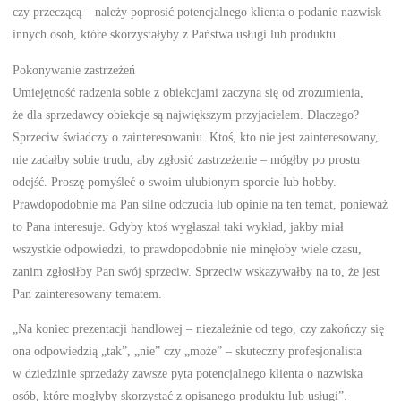
czy przeczącą – należy poprosić potencjalnego klienta o podanie nazwisk
innych osób, które skorzystałyby z Państwa usługi lub produktu.
Pokonywanie zastrzeżeń
Umiejętność radzenia sobie z obiekcjami zaczyna się od zrozumienia,
że dla sprzedawcy obiekcje są największym przyjacielem. Dlaczego?
Sprzeciw świadczy o zainteresowaniu. Ktoś, kto nie jest zainteresowany,
nie zadałby sobie trudu, aby zgłosić zastrzeżenie – mógłby po prostu
odejść. Proszę pomyśleć o swoim ulubionym sporcie lub hobby.
Prawdopodobnie ma Pan silne odczucia lub opinie na ten temat, ponieważ
to Pana interesuje. Gdyby ktoś wygłaszał taki wykład, jakby miał
wszystkie odpowiedzi, to prawdopodobnie nie minęłoby wiele czasu,
zanim zgłosiłby Pan swój sprzeciw. Sprzeciw wskazywałby na to, że jest
Pan zainteresowany tematem.
„Na koniec prezentacji handlowej – niezależnie od tego, czy zakończy się
ona odpowiedzią „tak”, „nie” czy „może” – skuteczny profesjonalista
w dziedzinie sprzedaży zawsze pyta potencjalnego klienta o nazwiska
osób, które mogłyby skorzystać z opisanego produktu lub usługi”.