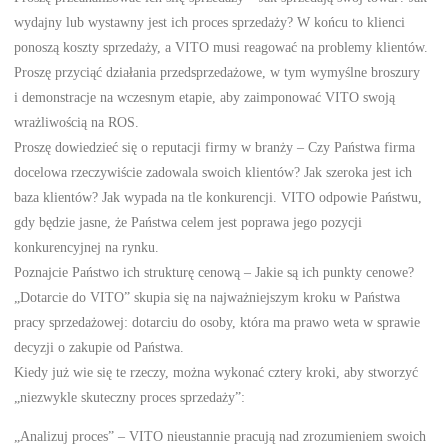
wydajny lub wystawny jest ich proces sprzedaży? W końcu to klienci
ponoszą koszty sprzedaży, a VITO musi reagować na problemy klientów.
Proszę przyciąć działania przedsprzedażowe, w tym wymyślne broszury
i demonstracje na wczesnym etapie, aby zaimponować VITO swoją
wrażliwością na ROS.
Proszę dowiedzieć się o reputacji firmy w branży – Czy Państwa firma
docelowa rzeczywiście zadowala swoich klientów? Jak szeroka jest ich
baza klientów? Jak wypada na tle konkurencji. VITO odpowie Państwu,
gdy będzie jasne, że Państwa celem jest poprawa jego pozycji
konkurencyjnej na rynku.
Poznajcie Państwo ich strukturę cenową – Jakie są ich punkty cenowe?
„Dotarcie do VITO” skupia się na najważniejszym kroku w Państwa
pracy sprzedażowej: dotarciu do osoby, która ma prawo weta w sprawie
decyzji o zakupie od Państwa.
Kiedy już wie się te rzeczy, można wykonać cztery kroki, aby stworzyć
„niezwykle skuteczny proces sprzedaży”:
„Analizuj proces” – VITO nieustannie pracują nad zrozumieniem swoich