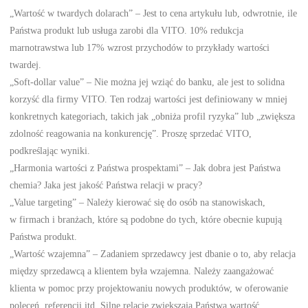
„Wartość w twardych dolarach” – Jest to cena artykułu lub, odwrotnie, ile
Państwa produkt lub usługa zarobi dla VITO. 10% redukcja
marnotrawstwa lub 17% wzrost przychodów to przykłady wartości
twardej.
„Soft-dollar value” – Nie można jej wziąć do banku, ale jest to solidna
korzyść dla firmy VITO. Ten rodzaj wartości jest definiowany w mniej
konkretnych kategoriach, takich jak „obniża profil ryzyka” lub „zwiększa
zdolność reagowania na konkurencję”. Proszę sprzedać VITO,
podkreślając wyniki.
„Harmonia wartości z Państwa prospektami” – Jak dobra jest Państwa
chemia? Jaka jest jakość Państwa relacji w pracy?
„Value targeting” – Należy kierować się do osób na stanowiskach,
w firmach i branżach, które są podobne do tych, które obecnie kupują
Państwa produkt.
„Wartość wzajemna” – Zadaniem sprzedawcy jest dbanie o to, aby relacja
między sprzedawcą a klientem była wzajemna. Należy zaangażować
klienta w pomoc przy projektowaniu nowych produktów, w oferowanie
poleceń, referencji itd. Silne relacje zwiększają Państwa wartość.