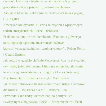
cession”. Oto cztery teorie na temat nieudanych prognoz
gospodarczych ery pandemii., Jerozolima Demsas
Zabijanie I-Banku, Zakłócenia w bankowości inwestycyjnej,
CB Insights
Amerykańskie dynastie, Historia założycieli i wpływowych
rodzin amerykańskich, Rachel Dickinson
Problem bailoutu w neoliberalizmie, Ekonomia głównego
nurtu ignoruje ogromne interwencje rządowe,
których wymaga kapitalizm „wolnorynkowy”., Robert Pollin
i Gerald Epstein
Jak będzie wyglądało chińskie Metaverse?, Czy to przyszłość,
czy moda, jedno jest pewne: Chiny nie ominą kształtowania
tego nowego ekosystemu., Yi Jing Fly i Laura Grünberg
Kryptowaluty, rozliczenia i kredyty, Matt Levine
Jak zdecentralizowane finansowanie zmieni usługi finansowe
dla biznesu – zwłaszcza dla MŚP, Rebecca Liao
Przewodnik dla kadry kierowniczej po polityce Fed
i związanym z nią ryzyku: Część 1, Zrozumienie roli Fedu