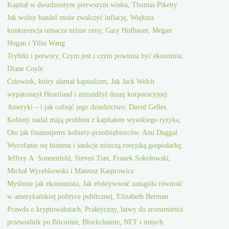
Kapitał w dwudziestym pierwszym wieku, Thomas Piketty
Jak wolny handel może zwalczyć inflację, Większa
konkurencja oznacza niższe ceny, Gary Hufbauer, Megan
Hogan i Yilin Wang
Trybiki i potwory, Czym jest i czym powinna być ekonomia,
Diane Coyle
Człowiek, który złamał kapitalizm, Jak Jack Welch
wypatroszył Heartland i zmiażdżył duszę korporacyjnej
Ameryki – i jak cofnąć jego dziedzictwo, David Gelles
Kobiety nadal mają problem z kapitałem wysokiego ryzyka,
Oto jak finansujemy kobiety-przedsiębiorców. Anu Duggal
Wycofanie się biznesu i sankcje niszczą rosyjską gospodarkę,
Jeffrey A. Sonnenfeld, Steven Tian, Franek Sokołowski,
Michał Wyrebkowski i Mateusz Kasprowicz
Myślenie jak ekonomista, Jak efektywność zastąpiła równość
w amerykańskiej polityce publicznej, Elizabeth Berman
Prawda o kryptowalutach, Praktyczny, łatwy do zrozumienia
przewodnik po Bitcoinie, Blockchainie, NFT i innych