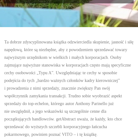
Ta dobrze zdyscyplinowana książka odzwierciedla skupienie, jasność i siłę
napędową, które są niezbędne, aby z powodzeniem sprzedawać towary
najwyższym urzędnikom w wielkich i małych korporacjach. Osoby
zajmujące najwyższe stanowiska w korporacjach często mają specyficzne
cechy osobowości „Typu A”. Uwzględniając te cechy w sposobie
podejścia do tych „bardzo ważnych członków kadry kierowniczej”
i prowadzenia z nimi sprzedaży, znacznie zwiększy Pan swój
współczynnik zamykania transakcji. Trudno sobie wyobrazić aspekt
sprzedaży do top-echelon, którego autor Anthony Parinello już
nie uwzględnił, a jego wskazówki są szczególnie cenne dla
początkujących handlowców. getAbstract uważa, że każdy, kto chce
sprzedawać do wyższych szczebli korporacyjnego łańcucha
pokarmowego, powinien poznać VITO – i tę książkę.