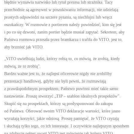
błędnie wymawia nazwisko lub tytuł prezesa lub strażnika. Tacy
przechodnie są agresywni w poszukiwaniu informacji, nie udzielają
prostych odpowiedzi na szczere pytania, są niechlujni lub wręcz
oszukańczy. W rozmowie z portierem należy powiedzieć, kim się jest
i po co się dzwoni, zanim portier będzie musiał zapytać. Sekretem, aby
Państwa rozmowa przeszła przez bramkarza i trafiła do VITO, jest to,
aby brzmieć jak VITO.
„VITO uwielbiają ludzi, którzy robią to, co mówią, że zrobią, kiedy
mówią, że to zrobią”.
Bardzo ważne jest to, że najlepsi oficerowie nigdy nie zrobiliby
prezentacji handlowej, gdyby nie byli pewni, że rozmawiają
z prawdopodobnym prospektem; Państwo powinni mieć takie samo
nastawienie. Proszę stworzyć „TIP – szablon idealnych prospektów”.
Skupić się na prospektach, którzy są predysponowani do zakupu
od Państwa. Oferować swoim VITO deklaracje wartości, które jasno
wyrażają korzyści, jakie odniosą. Proszę pamiętać, że VITO czytają
i słuchają tylko tego, co ich interesuje. I oczywiście najlepszym sposobem
na zdobycie pełnej uwagi VITO jest mówienie jak kolega VITO.