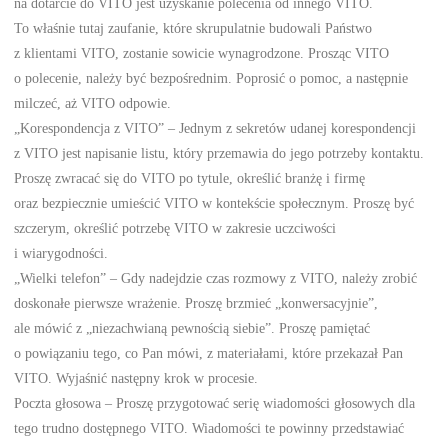
na dotarcie do VITO jest uzyskanie polecenia od innego VITO.
To właśnie tutaj zaufanie, które skrupulatnie budowali Państwo
z klientami VITO, zostanie sowicie wynagrodzone. Prosząc VITO
o polecenie, należy być bezpośrednim. Poprosić o pomoc, a następnie
milczeć, aż VITO odpowie.
„Korespondencja z VITO” – Jednym z sekretów udanej korespondencji
z VITO jest napisanie listu, który przemawia do jego potrzeby kontaktu.
Proszę zwracać się do VITO po tytule, określić branżę i firmę
oraz bezpiecznie umieścić VITO w kontekście społecznym. Proszę być
szczerym, określić potrzebę VITO w zakresie uczciwości
i wiarygodności.
„Wielki telefon” – Gdy nadejdzie czas rozmowy z VITO, należy zrobić
doskonałe pierwsze wrażenie. Proszę brzmieć „konwersacyjnie”,
ale mówić z „niezachwianą pewnością siebie”. Proszę pamiętać
o powiązaniu tego, co Pan mówi, z materiałami, które przekazał Pan
VITO. Wyjaśnić następny krok w procesie.
Poczta głosowa – Proszę przygotować serię wiadomości głosowych dla
tego trudno dostępnego VITO. Wiadomości te powinny przedstawiać