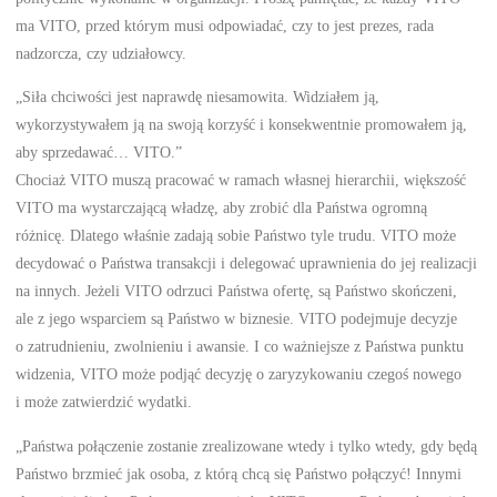
ma VITO, przed którym musi odpowiadać, czy to jest prezes, rada
nadzorcza, czy udziałowcy.
„Siła chciwości jest naprawdę niesamowita. Widziałem ją,
wykorzystywałem ją na swoją korzyść i konsekwentnie promowałem ją,
aby sprzedawać… VITO.”
Chociaż VITO muszą pracować w ramach własnej hierarchii, większość
VITO ma wystarczającą władzę, aby zrobić dla Państwa ogromną
różnicę. Dlatego właśnie zadają sobie Państwo tyle trudu. VITO może
decydować o Państwa transakcji i delegować uprawnienia do jej realizacji
na innych. Jeżeli VITO odrzuci Państwa ofertę, są Państwo skończeni,
ale z jego wsparciem są Państwo w biznesie. VITO podejmuje decyzje
o zatrudnieniu, zwolnieniu i awansie. I co ważniejsze z Państwa punktu
widzenia, VITO może podjąć decyzję o zaryzykowaniu czegoś nowego
i może zatwierdzić wydatki.
„Państwa połączenie zostanie zrealizowane wtedy i tylko wtedy, gdy będą
Państwo brzmieć jak osoba, z którą chcą się Państwo połączyć! Innymi