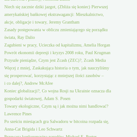
Niech się zacznie dziki jazgot, (Zbliża się koniec) Pierwszej
amerykańskiej bańkowej ekstrawagancji: Mieszkalnictwo,
akcje, obligacje i towary, Jeremy Grantham
Zasady postępowania w obliczu zmieniającego się porządku
świata, Ray Dalio
Zagubieni w pracy, Ucieczka od kapitalizmu, Amelia Horgan
Powrót ekonomii depresji i kryzys 2008 roku, Paul Krugman
Przyszłe pieniądze, Czym jest Zcash (ZEC)?, Zcash Media
Więcej z mniej, Zaskakująca historia o tym, jak nauczyliśmy
się prosperować, korzystając z mniejszej ilości zasobów –
i co dalej?, Andrew McAfee
Koniec globalizacji?, Co wojna Rosji na Ukrainie oznacza dla
gospodarki światowej, Adam S. Posen
Towary ekologiczne, Czym są i jak można nimi handlować?
Lawrence Pines
Po sześciu miesiącach gra Salwadoru w bitcoina rozpada się,
Anna-Cat Brigida i Leo Schwartz
Przewaga konkurencyjna narodów, Michael E. Porter