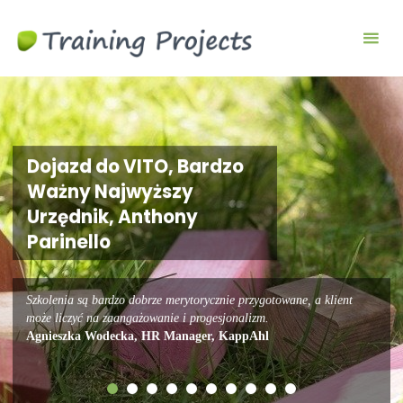
Wyjazdy
integracyjne,
szkolenia
team
building
Dojazd do VITO, Bardzo
Ważny Najwyższy
Urzędnik, Anthony
Parinello
Szkolenia są bardzo dobrze merytorycznie przygotowane, a klient
może liczyć na zaangażowanie i progesjonalizm.
Agnieszka Wodecka, HR Manager, KappAhl