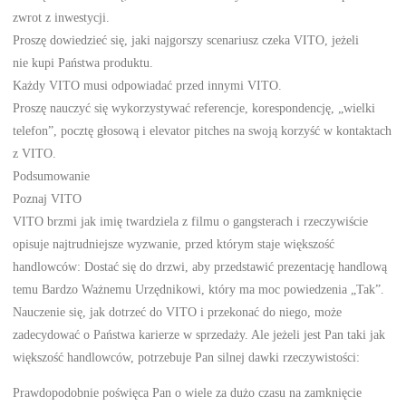
zwrot z inwestycji.
Proszę dowiedzieć się, jaki najgorszy scenariusz czeka VITO, jeżeli
nie kupi Państwa produktu.
Każdy VITO musi odpowiadać przed innymi VITO.
Proszę nauczyć się wykorzystywać referencje, korespondencję, „wielki
telefon”, pocztę głosową i elevator pitches na swoją korzyść w kontaktach
z VITO.
Podsumowanie
Poznaj VITO
VITO brzmi jak imię twardziela z filmu o gangsterach i rzeczywiście
opisuje najtrudniejsze wyzwanie, przed którym staje większość
handlowców: Dostać się do drzwi, aby przedstawić prezentację handlową
temu Bardzo Ważnemu Urzędnikowi, który ma moc powiedzenia „Tak”.
Nauczenie się, jak dotrzeć do VITO i przekonać do niego, może
zadecydować o Państwa karierze w sprzedaży. Ale jeżeli jest Pan taki jak
większość handlowców, potrzebuje Pan silnej dawki rzeczywistości:
Prawdopodobnie poświęca Pan o wiele za dużo czasu na zamknięcie