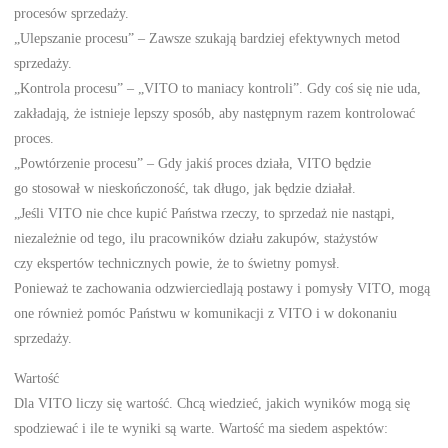
procesów sprzedaży.
„Ulepszanie procesu” – Zawsze szukają bardziej efektywnych metod
sprzedaży.
„Kontrola procesu” – „VITO to maniacy kontroli”. Gdy coś się nie uda,
zakładają, że istnieje lepszy sposób, aby następnym razem kontrolować
proces.
„Powtórzenie procesu” – Gdy jakiś proces działa, VITO będzie
go stosował w nieskończoność, tak długo, jak będzie działał.
„Jeśli VITO nie chce kupić Państwa rzeczy, to sprzedaż nie nastąpi,
niezależnie od tego, ilu pracowników działu zakupów, stażystów
czy ekspertów technicznych powie, że to świetny pomysł.
Ponieważ te zachowania odzwierciedlają postawy i pomysły VITO, mogą
one również pomóc Państwu w komunikacji z VITO i w dokonaniu
sprzedaży.
Wartość
Dla VITO liczy się wartość. Chcą wiedzieć, jakich wyników mogą się
spodziewać i ile te wyniki są warte. Wartość ma siedem aspektów: