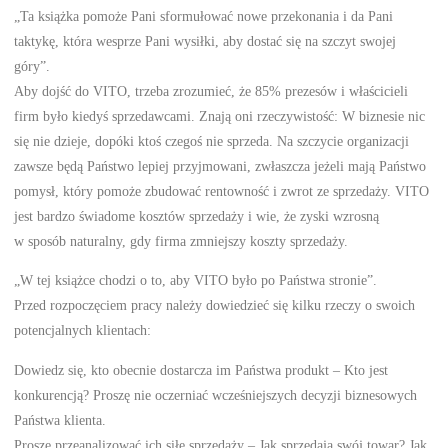
„Ta książka pomoże Pani sformułować nowe przekonania i da Pani
taktykę, która wesprze Pani wysiłki, aby dostać się na szczyt swojej
góry”.
Aby dojść do VITO, trzeba zrozumieć, że 85% prezesów i właścicieli
firm było kiedyś sprzedawcami. Znają oni rzeczywistość: W biznesie nic
się nie dzieje, dopóki ktoś czegoś nie sprzeda. Na szczycie organizacji
zawsze będą Państwo lepiej przyjmowani, zwłaszcza jeżeli mają Państwo
pomysł, który pomoże zbudować rentowność i zwrot ze sprzedaży. VITO
jest bardzo świadome kosztów sprzedaży i wie, że zyski wzrosną
w sposób naturalny, gdy firma zmniejszy koszty sprzedaży.
„W tej książce chodzi o to, aby VITO było po Państwa stronie”.
Przed rozpoczęciem pracy należy dowiedzieć się kilku rzeczy o swoich
potencjalnych klientach:
Dowiedz się, kto obecnie dostarcza im Państwa produkt – Kto jest
konkurencją? Proszę nie oczerniać wcześniejszych decyzji biznesowych
Państwa klienta.
Proszę przeanalizować ich siłę sprzedaży – Jak sprzedają swój towar? Jak