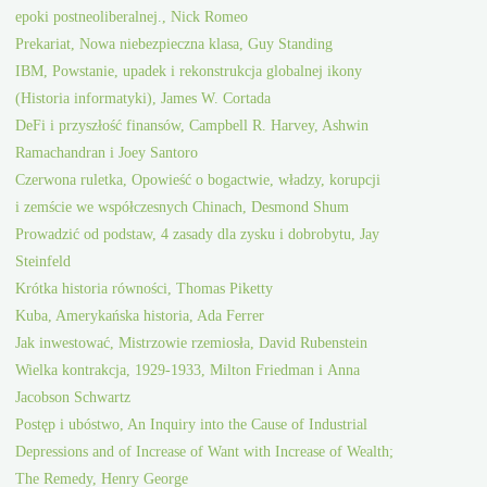
epoki postneoliberalnej., Nick Romeo
Prekariat, Nowa niebezpieczna klasa, Guy Standing
IBM, Powstanie, upadek i rekonstrukcja globalnej ikony
(Historia informatyki), James W. Cortada
DeFi i przyszłość finansów, Campbell R. Harvey, Ashwin
Ramachandran i Joey Santoro
Czerwona ruletka, Opowieść o bogactwie, władzy, korupcji
i zemście we współczesnych Chinach, Desmond Shum
Prowadzić od podstaw, 4 zasady dla zysku i dobrobytu, Jay
Steinfeld
Krótka historia równości, Thomas Piketty
Kuba, Amerykańska historia, Ada Ferrer
Jak inwestować, Mistrzowie rzemiosła, David Rubenstein
Wielka kontrakcja, 1929-1933, Milton Friedman i Anna
Jacobson Schwartz
Postęp i ubóstwo, An Inquiry into the Cause of Industrial
Depressions and of Increase of Want with Increase of Wealth;
The Remedy, Henry George