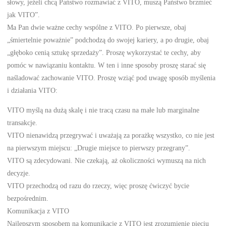
słowy, jeżeli chcą Państwo rozmawiać z VITO, muszą Państwo brzmieć
jak VITO”.
Ma Pan dwie ważne cechy wspólne z VITO. Po pierwsze, obaj
„śmiertelnie poważnie” podchodzą do swojej kariery, a po drugie, obaj
„głęboko cenią sztukę sprzedaży”. Proszę wykorzystać te cechy, aby
pomóc w nawiązaniu kontaktu. W ten i inne sposoby proszę starać się
naśladować zachowanie VITO. Proszę wziąć pod uwagę sposób myślenia
i działania VITO:
VITO myślą na dużą skalę i nie tracą czasu na małe lub marginalne
transakcje.
VITO nienawidzą przegrywać i uważają za porażkę wszystko, co nie jest
na pierwszym miejscu: „Drugie miejsce to pierwszy przegrany”.
VITO są zdecydowani. Nie czekają, aż okoliczności wymuszą na nich
decyzje.
VITO przechodzą od razu do rzeczy, więc proszę ćwiczyć bycie
bezpośrednim.
Komunikacja z VITO
Najlepszym sposobem na komunikację z VITO jest zrozumienie pięciu