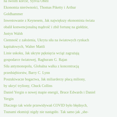
na swoim korcie, Sylvia Obell
Ekonomia nierówności, Thomas Piketty i Arthur
Goldhammer
Inwestowanie z Keynesem, Jak największy ekonomista świata
obalił konwencjonalną mądrość i zbił fortunę na giełdzie,
Justyn Walsh
Ciemność z założenia, Ukryta siła na światowych rynkach
kapitałowych, Walter Mattli
Linie uskoku, Jak ukryte pęknięcia wciąż zagrażają
gospodarce światowej, Raghuram G. Rajan
Siła antymonopolu, Globalna walka z koncentracją
przedsiębiorstw, Barry C. Lynn
Poszukiwacze bogactwa, Jak miliarderzy płacą miliony,
by ukryć tryliony, Chuck Collins
Daniel Yergin o nowej mapie energii, Bruce Edwards i Daniel
Yergin
Dlaczego tak wiele przewidywań COVID było błędnych,
Tsunami eksmisji nigdy nie nastąpiło. Tak samo jak „she-