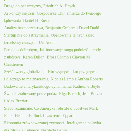
Droga do pańszczyzny, Friedrich A. Hayek
Xi kończy się czas, Gospodarka Chin zmierza do twardego
lądowania, Daniel H. Rosen
Analiza bezpieczeństwa, Benjamin Graham i David Dodd
Startup nie do zatrzymania, Opanowanie tajnych zasad
izraelskiej chutzpah, Uri Adoni
Paradoks dobrobytu, Jak innowacje mogą podnieść narody
z ubóstwa, Karen Dillon, Efosa Ojomo i Clayton M
Christensen
Sześć twarzy globalizacji, Kto wygrywa, kto przegrywa
i dlaczego to ma znaczenie, Nicolas Lamp i Anthea Roberts
Budowanie amerykańskiego dynamizmu, Katherine Boyle
Świat kształtowany przez podaż, Elga Bartsch, Jean Boivin
i Alex Brazier
Słabo rozumiane, Co Ameryka robi źle o ubóstwie Mark
Rank, Heather Bullock i Lawrence Eppard
Ekonomia zrównoważonej żywności, Inteligentna polityka
dla zdrowia i planety, Nicoletta Batini