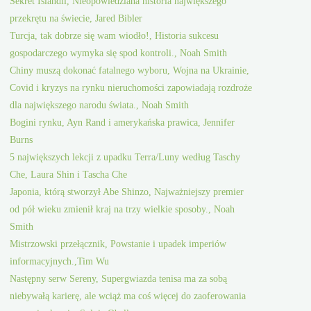
Sekret Islandii, Nieopowiedziana historia największego
przekrętu na świecie, Jared Bibler
Turcja, tak dobrze się wam wiodło!, Historia sukcesu
gospodarczego wymyka się spod kontroli., Noah Smith
Chiny muszą dokonać fatalnego wyboru, Wojna na Ukrainie,
Covid i kryzys na rynku nieruchomości zapowiadają rozdroże
dla największego narodu świata., Noah Smith
Bogini rynku, Ayn Rand i amerykańska prawica, Jennifer
Burns
5 największych lekcji z upadku Terra/Luny według Taschy
Che, Laura Shin i Tascha Che
Japonia, którą stworzył Abe Shinzo, Najważniejszy premier
od pół wieku zmienił kraj na trzy wielkie sposoby., Noah
Smith
Mistrzowski przełącznik, Powstanie i upadek imperiów
informacyjnych.,Tim Wu
Następny serw Sereny, Supergwiazda tenisa ma za sobą
niebywałą karierę, ale wciąż ma coś więcej do zaoferowania