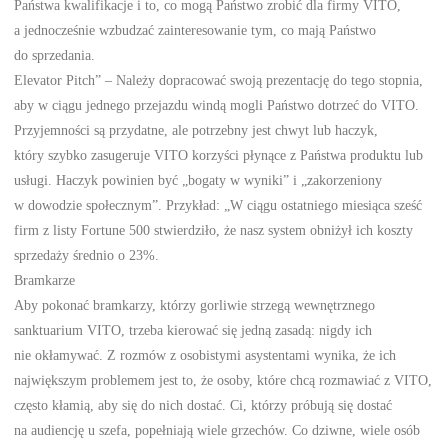
Państwa kwalifikacje i to, co mogą Państwo zrobić dla firmy VITO,
a jednocześnie wzbudzać zainteresowanie tym, co mają Państwo
do sprzedania.
Elevator Pitch” – Należy dopracować swoją prezentację do tego stopnia,
aby w ciągu jednego przejazdu windą mogli Państwo dotrzeć do VITO.
Przyjemności są przydatne, ale potrzebny jest chwyt lub haczyk,
który szybko zasugeruje VITO korzyści płynące z Państwa produktu lub
usługi. Haczyk powinien być „bogaty w wyniki” i „zakorzeniony
w dowodzie społecznym”. Przykład: „W ciągu ostatniego miesiąca sześć
firm z listy Fortune 500 stwierdziło, że nasz system obniżył ich koszty
sprzedaży średnio o 23%.
Bramkarze
Aby pokonać bramkarzy, którzy gorliwie strzegą wewnętrznego
sanktuarium VITO, trzeba kierować się jedną zasadą: nigdy ich
nie okłamywać. Z rozmów z osobistymi asystentami wynika, że ich
największym problemem jest to, że osoby, które chcą rozmawiać z VITO,
często kłamią, aby się do nich dostać. Ci, którzy próbują się dostać
na audiencję u szefa, popełniają wiele grzechów. Co dziwne, wiele osób