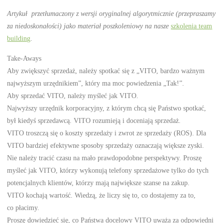
Artykuł przetłumaczony z wersji oryginalnej algorytmicznie (przepraszamy
za niedoskonałości) jako materiał poszkoleniowy na nasze
szkolenia team
building
.
Take-Aways
Aby zwiększyć sprzedaż, należy spotkać się z „VITO, bardzo ważnym
najwyższym urzędnikiem”, który ma moc powiedzenia „Tak!”.
Aby sprzedać VITO, należy myśleć jak VITO.
Najwyższy urzędnik korporacyjny, z którym chcą się Państwo spotkać,
był kiedyś sprzedawcą. VITO rozumieją i doceniają sprzedaż.
VITO troszczą się o koszty sprzedaży i zwrot ze sprzedaży (ROS). Dla
VITO bardziej efektywne sposoby sprzedaży oznaczają większe zyski.
Nie należy tracić czasu na mało prawdopodobne perspektywy. Proszę
myśleć jak VITO, którzy wykonują telefony sprzedażowe tylko do tych
potencjalnych klientów, którzy mają największe szanse na zakup.
VITO kochają wartość. Wiedzą, że liczy się to, co dostajemy za to,
co płacimy.
Proszę dowiedzieć się, co Państwa docelowy VITO uważa za odpowiedni