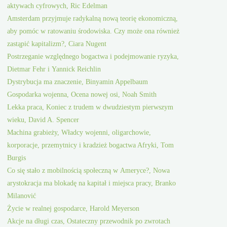
aktywach cyfrowych, Ric Edelman
Amsterdam przyjmuje radykalną nową teorię ekonomiczną,
aby pomóc w ratowaniu środowiska. Czy może ona również
zastąpić kapitalizm?, Ciara Nugent
Postrzeganie względnego bogactwa i podejmowanie ryzyka,
Dietmar Fehr i Yannick Reichlin
Dystrybucja ma znaczenie, Binyamin Appelbaum
Gospodarka wojenna, Ocena nowej osi, Noah Smith
Lekka praca, Koniec z trudem w dwudziestym pierwszym
wieku, David A. Spencer
Machina grabieży, Władcy wojenni, oligarchowie,
korporacje, przemytnicy i kradzież bogactwa Afryki, Tom
Burgis
Co się stało z mobilnością społeczną w Ameryce?, Nowa
arystokracja ma blokadę na kapitał i miejsca pracy, Branko
Milanović
Życie w realnej gospodarce, Harold Meyerson
Akcje na długi czas, Ostateczny przewodnik po zwrotach