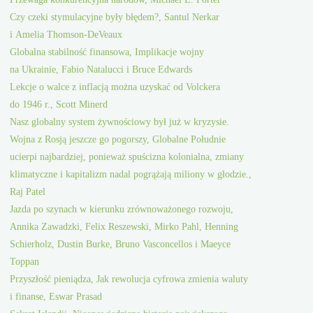
Czy czeki stymulacyjne były błędem?, Santul Nerkar
i Amelia Thomson-DeVeaux
Globalna stabilność finansowa, Implikacje wojny
na Ukrainie, Fabio Natalucci i Bruce Edwards
Lekcje o walce z inflacją można uzyskać od Volckera
do 1946 r., Scott Minerd
Nasz globalny system żywnościowy był już w kryzysie.
Wojna z Rosją jeszcze go pogorszy, Globalne Południe
ucierpi najbardziej, ponieważ spuścizna kolonialna, zmiany
klimatyczne i kapitalizm nadal pogrążają miliony w głodzie.,
Raj Patel
Jazda po szynach w kierunku zrównoważonego rozwoju,
Annika Zawadzki, Felix Reszewski, Mirko Pahl, Henning
Schierholz, Dustin Burke, Bruno Vasconcellos i Maeyce
Toppan
Przyszłość pieniądza, Jak rewolucja cyfrowa zmienia waluty
i finanse, Eswar Prasad