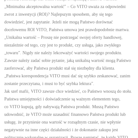
„Minimalna akceptowalna wartość” – Co VITO uważa za odpowiedni
zwrot z inwestycji (ROI)? Najlepszym sposobem, aby się tego
dowiedzieć, jest zapytanie. Jeżeli nie mogą Państwo dorównać
docelowemu ROI VITO, Państwa umowa jest prawdopodobnie martwa.
„Unikalna wartość – Proszę nie postrzegać swojej oferty handlowej,
niezależnie od tego, czy jest to produkt, czy usługa, jako zwykłego
„towaru”. Nigdy nie należy lekceważyć wartości swojego produktu.
Zawsze należy zadać sobie pytanie, jaką unikalną wartość mogą Państwo
zaoferować, aby Państwa produkt stał się niezbędny dla klienta.
„Państwa korespondencja VITO musi dać się szybko zeskanować, zanim
zostanie przeczytana, i musi to być szybka lektura”.
Jak szef mafii, VITO zawsze chce wiedzieć, co Państwo wnoszą do stołu.
Państwa umiejętności i doświadczenie są ważnym elementem tego,
co VITO kupują, gdy nabywają Państwa produkt. Muszą Państwo
udowodnić, że VITO może uzasadnić finansowo Państwa produkt lub
usługę, że przyniesie ona wartość w rozsądnym czasie, nie wpłynie
negatywnie na inne części działalności i że dokonanie zakupu jest
politycznie wykonalne w organizacji. Proszę pamiętać, że każdy VITO