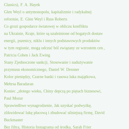
Classics), F. A. Hayek
Glen Weyl o antymonopolu, kapitalizmie i radykalnej
reformie, E. Glen Weyl i Russ Roberts
Co grozi gospodarce światowej w obliczu konfliktu
na Ukrainie, Kraje, które są uzależnione od bogatych dostaw
energii, pszenicy, niklu i innych podstawowych produktów
w tym regionie, mogą odczuć ból związany ze wzrostem cen.,
Patricia Cohen i Jack Ewing
Stany Zjednoczone sankcji, Stosowanie i nadużywanie
przymusu ekonomicznego, Daniel W. Drezner
Kolor pieniędzy, Czarne banki i rasowa luka majątkowa,
Mehrsa Baradaran
Koniec „złotego wieku, Chiny depczą po piętach biznesowi,
Paul Mozur
Sprawiedliwe wynagrodzenie, Jak uzyskać podwyżkę,
zlikwidować lukę płacową i zbudować silniejszą firmę, David
Buckmaster
Bez filtra, Historia Instagrama od środka, Sarah Frier