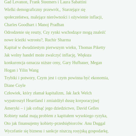
Gad Levanon, Frank Steemers i Laura Sabattini
Wielki demograficzny przewrót,, Starzejące się
społeczeństwa, malejące nierówności i ożywienie inflacji,
Charles Goodhart i Manoj Pradhan
Odrodzenie się reszty, Czy rynki wschodzące mogą znaleźć
nowe ścieżki wzrostu?, Ruchir Sharma
Kapitał w dwudziestym pierwszym wieku, Thomas Piketty
Jak wolny handel może zwalczyć inflację, Większa
konkurencja oznacza niższe ceny, Gary Hufbauer, Megan
Hogan i Yilin Wang
Trybiki i potwory, Czym jest i czym powinna być ekonomia,
Diane Coyle
Człowiek, który złamał kapitalizm, Jak Jack Welch
wypatroszył Heartland i zmiażdżył duszę korporacyjnej
Ameryki – i jak cofnąć jego dziedzictwo, David Gelles
Kobiety nadal mają problem z kapitałem wysokiego ryzyka,
Oto jak finansujemy kobiety-przedsiębiorców. Anu Duggal
Wycofanie się biznesu i sankcje niszczą rosyjską gospodarkę,