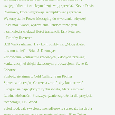
swojego klienta i zmaksymalizuj swoją sprzedaż. Kevin Davis
Rozmowy, które wygrywają skomplikowaną sprzedaż,
Wykorzystanie Power Messaging do stworzenia większej
ilości możliwości, wyróżnienia Państwa rozwiązań
i zamknięcia większej ilości transakcji, Erik Peterson
i Timothy Riesterer
B2B Walka uliczna, Trzy kontrpunkty na: „Mogę dostać
to samo taniej”., Brian J. Dietmeyer
Zdobywanie kontraktów rządowych, Zdobycie przewagi
konkurencyjnej dzięki skutecznym propozycjom, Steve R.
Osborne
Pozbądź się zimna z Cold Calling, Sam Richter
Sprzedaż dla rządu, Co trzeba zrobić, aby konkurować
i wygrać na największym rynku świata, Mark Amtower
Lawina złożoności, Przezwyciężenie zagrożenia dla przyjęcia
technologii, J.B. Wood
SalesHood, Jak zwycięscy menedżerowie sprzedaży inspirują
zespoły sprzedażowe do osiągania sukcesów, Elay Cohen