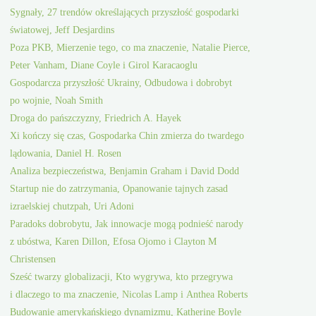
Sygnały, 27 trendów określających przyszłość gospodarki
światowej, Jeff Desjardins
Poza PKB, Mierzenie tego, co ma znaczenie, Natalie Pierce,
Peter Vanham, Diane Coyle i Girol Karacaoglu
Gospodarcza przyszłość Ukrainy, Odbudowa i dobrobyt
po wojnie, Noah Smith
Droga do pańszczyzny, Friedrich A. Hayek
Xi kończy się czas, Gospodarka Chin zmierza do twardego
lądowania, Daniel H. Rosen
Analiza bezpieczeństwa, Benjamin Graham i David Dodd
Startup nie do zatrzymania, Opanowanie tajnych zasad
izraelskiej chutzpah, Uri Adoni
Paradoks dobrobytu, Jak innowacje mogą podnieść narody
z ubóstwa, Karen Dillon, Efosa Ojomo i Clayton M
Christensen
Sześć twarzy globalizacji, Kto wygrywa, kto przegrywa
i dlaczego to ma znaczenie, Nicolas Lamp i Anthea Roberts
Budowanie amerykańskiego dynamizmu, Katherine Boyle