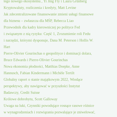
tego nowego ekosystemu., Yi Jing Fly i Laura Grünberg
Kryptowaluty, rozliczenia i kredyty, Matt Levine
Jak zdecentralizowane finansowanie zmieni usługi finansowe
dla biznesu – zwłaszcza dla MŚP, Rebecca Liao
Przewodnik dla kadry kierowniczej po polityce Fed
i związanym z nią ryzyku: Część 1, Zrozumienie roli Fedu
i narzędzi, którymi dysponuje, Dana M. Peterson i Hollis W.
Hart
Pierre-Olivier Gourinchas o geopolityce i dominacji dolara,
Bruce Edwards i Pierre-Olivier Gourinchas
Nowa ekonomia płodności, Matthias Doepke, Anne
Hannusch, Fabian Kindermann i Michèle Tertilt
Globalny raport o stanie majątkowym 2022, Wiodące
perspektywy, aby nawigować w przyszłości Instytut
Badawczy, Credit Suisse
Królowe dobrobytu, Scott Galloway
Uwaga na luki, Czynniki powodujące rosnące rasowe różnice
w wynagrodzeniach i rozwiązania pozwalające je zniwelować,