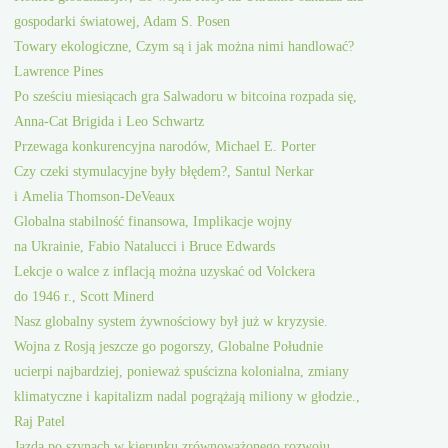
gospodarki światowej, Adam S. Posen
Towary ekologiczne, Czym są i jak można nimi handlować?
Lawrence Pines
Po sześciu miesiącach gra Salwadoru w bitcoina rozpada się,
Anna-Cat Brigida i Leo Schwartz
Przewaga konkurencyjna narodów, Michael E. Porter
Czy czeki stymulacyjne były błędem?, Santul Nerkar
i Amelia Thomson-DeVeaux
Globalna stabilność finansowa, Implikacje wojny
na Ukrainie, Fabio Natalucci i Bruce Edwards
Lekcje o walce z inflacją można uzyskać od Volckera
do 1946 r., Scott Minerd
Nasz globalny system żywnościowy był już w kryzysie.
Wojna z Rosją jeszcze go pogorszy, Globalne Południe
ucierpi najbardziej, ponieważ spuścizna kolonialna, zmiany
klimatyczne i kapitalizm nadal pogrążają miliony w głodzie.,
Raj Patel
Jazda po szynach w kierunku zrównoważonego rozwoju,