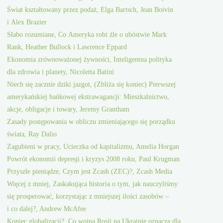
Świat kształtowany przez podaż, Elga Bartsch, Jean Boivin
i Alex Brazier
Słabo rozumiane, Co Ameryka robi źle o ubóstwie Mark
Rank, Heather Bullock i Lawrence Eppard
Ekonomia zrównoważonej żywności, Inteligentna polityka
dla zdrowia i planety, Nicoletta Batini
Niech się zacznie dziki jazgot, (Zbliża się koniec) Pierwszej
amerykańskiej bańkowej ekstrawagancji: Mieszkalnictwo,
akcje, obligacje i towary, Jeremy Grantham
Zasady postępowania w obliczu zmieniającego się porządku
świata, Ray Dalio
Zagubieni w pracy, Ucieczka od kapitalizmu, Amelia Horgan
Powrót ekonomii depresji i kryzys 2008 roku, Paul Krugman
Przyszłe pieniądze, Czym jest Zcash (ZEC)?, Zcash Media
Więcej z mniej, Zaskakująca historia o tym, jak nauczyliśmy
się prosperować, korzystając z mniejszej ilości zasobów –
i co dalej?, Andrew McAfee
Koniec globalizacji?, Co wojna Rosji na Ukrainie oznacza dla