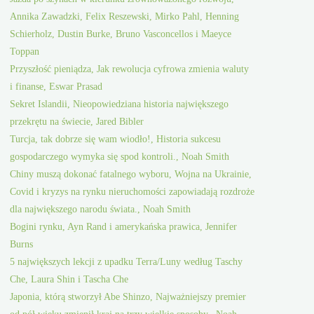
Annika Zawadzki, Felix Reszewski, Mirko Pahl, Henning
Schierholz, Dustin Burke, Bruno Vasconcellos i Maeyce
Toppan
Przyszłość pieniądza, Jak rewolucja cyfrowa zmienia waluty
i finanse, Eswar Prasad
Sekret Islandii, Nieopowiedziana historia największego
przekrętu na świecie, Jared Bibler
Turcja, tak dobrze się wam wiodło!, Historia sukcesu
gospodarczego wymyka się spod kontroli., Noah Smith
Chiny muszą dokonać fatalnego wyboru, Wojna na Ukrainie,
Covid i kryzys na rynku nieruchomości zapowiadają rozdroże
dla największego narodu świata., Noah Smith
Bogini rynku, Ayn Rand i amerykańska prawica, Jennifer
Burns
5 największych lekcji z upadku Terra/Luny według Taschy
Che, Laura Shin i Tascha Che
Japonia, którą stworzył Abe Shinzo, Najważniejszy premier
od pół wieku zmienił kraj na trzy wielkie sposoby., Noah