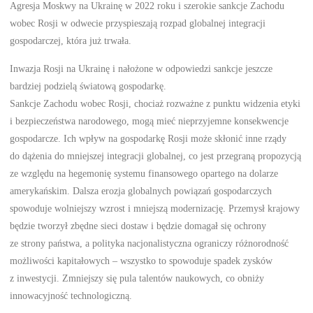
Agresja Moskwy na Ukrainę w 2022 roku i szerokie sankcje Zachodu
wobec Rosji w odwecie przyspieszają rozpad globalnej integracji
gospodarczej, która już trwała.
Inwazja Rosji na Ukrainę i nałożone w odpowiedzi sankcje jeszcze
bardziej podzielą światową gospodarkę.
Sankcje Zachodu wobec Rosji, chociaż rozważne z punktu widzenia etyki
i bezpieczeństwa narodowego, mogą mieć nieprzyjemne konsekwencje
gospodarcze. Ich wpływ na gospodarkę Rosji może skłonić inne rządy
do dążenia do mniejszej integracji globalnej, co jest przegraną propozycją
ze względu na hegemonię systemu finansowego opartego na dolarze
amerykańskim. Dalsza erozja globalnych powiązań gospodarczych
spowoduje wolniejszy wzrost i mniejszą modernizację. Przemysł krajowy
będzie tworzył zbędne sieci dostaw i będzie domagał się ochrony
ze strony państwa, a polityka nacjonalistyczna ograniczy różnorodność
możliwości kapitałowych – wszystko to spowoduje spadek zysków
z inwestycji. Zmniejszy się pula talentów naukowych, co obniży
innowacyjność technologiczną.