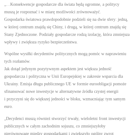
„…Konsekwencje gospodarcze dla świata będą ogromne, a politycy
muszą je rozpoznać i w miarę możliwości zrównoważyć.
Gospodarka światowa prawdopodobnie podzieli się na dwie sfery: jedną,
w której centrum znajdą się Chiny, i drugą, w której centrum znajdą się
Stany Zjednoczone. Podziały gospodarcze rodzą izolację, która zmniejsza
wpływy i zwiększa ryzyko bezpieczeństwa.
Wspólne wysiłki decydentów politycznych mogą pomóc w naprawieniu
tych rozłamów.
Jak dotąd jedynym pozytywnym aspektem jest większa jedność
gospodarcza i polityczna w Unii Europejskiej w zakresie wsparcia dla
Ukrainy. Emisja długu publicznego UE w formie euroobligacji pomoże
sfinansować nowe inwestycje w alternatywne źródła czystej energii
i przyczyni się do większej jedności w bloku, wzmacniając tym samym
euro.
„Decydenci muszą również stworzyć trwały, wieloletni front inwestycji
publicznych w całym zachodnim sojuszu, co zmniejszyłoby
nierównowagę między gospodarkami i zwiększyło ogólny zwrot