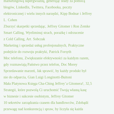
marketingową supergwiazdą, generując leady za pomocą
blogów, LinkedIn, Twittera, Facebooka, poczty
elektronicznej i wielu innych narzędzi, Kipp Bodnar i Jeffrey
L. Cohen
Zburzyć skarpetki sprzedając, Jeffrey Gitomer i Ron Zemke
Smart Calling, Wyeliminuj strach, porażkę i odrzucenie
z Cold Calling, Art. Sobczak
Marketing i sprzedaż usług profesjonalnych, Praktyczne
podejście do rozwoju praktyki, Patrick Forsyth
Moc telefonu, Zwiększanie efektywności za każdym razem,
gdy rozmawiają Państwo przez telefon, Doc Morey
Sprzedawanie marzeń, Jak sprawić, by każdy produkt był
nie do odparcia, Gian Luigi Longinotti-Buitoni
Mała Platynowa Księga Cha-Ching Jeffrey’a Gitomera!, 32,5
Strategii, które pozwolą Ci uruchomić Twoją własną kasę
w biznesie i sukcesie osobistym, Jeffrey Gitomer
10 sekretów zarządzania czasem dla handlowców, Zdobądź
przewagę nad konkurencją i spraw, by liczyła się każda