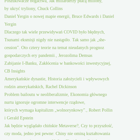
Poszukiwacze bogactwa, Jak miliarderzy płacą miliony,
by ukryć tryliony, Chuck Collins
Daniel Yergin o nowej mapie energii, Bruce Edwards i Daniel
Yergin
Dlaczego tak wiele przewidywań COVID było błędnych,
Tsunami eksmisji nigdy nie nastąpiło. Tak samo jak „she-
cession”. Oto cztery teorie na temat nieudanych prognoz
gospodarczych ery pandemii., Jerozolima Demsas
Zabijanie I-Banku, Zakłócenia w bankowości inwestycyjnej,
CB Insights
Amerykańskie dynastie, Historia założycieli i wpływowych
rodzin amerykańskich, Rachel Dickinson
Problem bailoutu w neoliberalizmie, Ekonomia głównego
nurtu ignoruje ogromne interwencje rządowe,
których wymaga kapitalizm „wolnorynkowy”., Robert Pollin
i Gerald Epstein
Jak będzie wyglądało chińskie Metaverse?, Czy to przyszłość,
czy moda, jedno jest pewne: Chiny nie ominą kształtowania