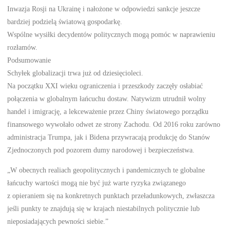
Inwazja Rosji na Ukrainę i nałożone w odpowiedzi sankcje jeszcze
bardziej podzielą światową gospodarkę.
Wspólne wysiłki decydentów politycznych mogą pomóc w naprawieniu
rozłamów.
Podsumowanie
Schyłek globalizacji trwa już od dziesięcioleci.
Na początku XXI wieku ograniczenia i przeszkody zaczęły osłabiać
połączenia w globalnym łańcuchu dostaw. Natywizm utrudnił wolny
handel i imigrację, a lekceważenie przez Chiny światowego porządku
finansowego wywołało odwet ze strony Zachodu. Od 2016 roku zarówno
administracja Trumpa, jak i Bidena przywracają produkcję do Stanów
Zjednoczonych pod pozorem dumy narodowej i bezpieczeństwa.
„W obecnych realiach geopolitycznych i pandemicznych te globalne
łańcuchy wartości mogą nie być już warte ryzyka związanego
z opieraniem się na konkretnych punktach przeładunkowych, zwłaszcza
jeśli punkty te znajdują się w krajach niestabilnych politycznie lub
nieposiadających pewności siebie.”