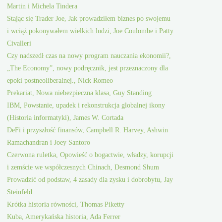
Martin i Michela Tindera
Stając się Trader Joe, Jak prowadziłem biznes po swojemu
i wciąż pokonywałem wielkich ludzi, Joe Coulombe i Patty
Civalleri
Czy nadszedł czas na nowy program nauczania ekonomii?,
„The Economy”, nowy podręcznik, jest przeznaczony dla
epoki postneoliberalnej., Nick Romeo
Prekariat, Nowa niebezpieczna klasa, Guy Standing
IBM, Powstanie, upadek i rekonstrukcja globalnej ikony
(Historia informatyki), James W. Cortada
DeFi i przyszłość finansów, Campbell R. Harvey, Ashwin
Ramachandran i Joey Santoro
Czerwona ruletka, Opowieść o bogactwie, władzy, korupcji
i zemście we współczesnych Chinach, Desmond Shum
Prowadzić od podstaw, 4 zasady dla zysku i dobrobytu, Jay
Steinfeld
Krótka historia równości, Thomas Piketty
Kuba, Amerykańska historia, Ada Ferrer