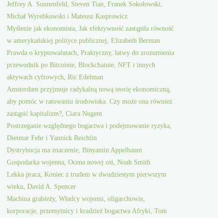
Jeffrey A. Sonnenfeld, Steven Tian, Franek Sokołowski,
Michał Wyrebkowski i Mateusz Kasprowicz
Myślenie jak ekonomista, Jak efektywność zastąpiła równość
w amerykańskiej polityce publicznej, Elizabeth Berman
Prawda o kryptowalutach, Praktyczny, łatwy do zrozumienia
przewodnik po Bitcoinie, Blockchainie, NFT i innych
aktywach cyfrowych, Ric Edelman
Amsterdam przyjmuje radykalną nową teorię ekonomiczną,
aby pomóc w ratowaniu środowiska. Czy może ona również
zastąpić kapitalizm?, Ciara Nugent
Postrzeganie względnego bogactwa i podejmowanie ryzyka,
Dietmar Fehr i Yannick Reichlin
Dystrybucja ma znaczenie, Binyamin Appelbaum
Gospodarka wojenna, Ocena nowej osi, Noah Smith
Lekka praca, Koniec z trudem w dwudziestym pierwszym
wieku, David A. Spencer
Machina grabieży, Władcy wojenni, oligarchowie,
korporacje, przemytnicy i kradzież bogactwa Afryki, Tom