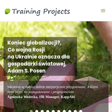
Wyjazdy
integracyjne,
szkolenia
team
building
Koniec globalizacji?,
Co wojna Rosji
na Ukrainie oznacza dla
gospodarki światowej,
Adam S. Posen
Szkolenia są bardzo dobrze merytorycznie przygotowane, a klient
może liczyć na zaangażowanie i progesjonalizm.
Agnieszka Wodecka, HR Manager, KappAhl