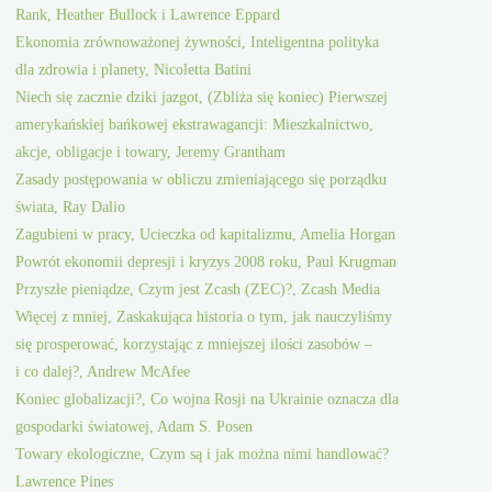
Rank, Heather Bullock i Lawrence Eppard
Ekonomia zrównoważonej żywności, Inteligentna polityka
dla zdrowia i planety, Nicoletta Batini
Niech się zacznie dziki jazgot, (Zbliża się koniec) Pierwszej
amerykańskiej bańkowej ekstrawagancji: Mieszkalnictwo,
akcje, obligacje i towary, Jeremy Grantham
Zasady postępowania w obliczu zmieniającego się porządku
świata, Ray Dalio
Zagubieni w pracy, Ucieczka od kapitalizmu, Amelia Horgan
Powrót ekonomii depresji i kryzys 2008 roku, Paul Krugman
Przyszłe pieniądze, Czym jest Zcash (ZEC)?, Zcash Media
Więcej z mniej, Zaskakująca historia o tym, jak nauczyliśmy
się prosperować, korzystając z mniejszej ilości zasobów –
i co dalej?, Andrew McAfee
Koniec globalizacji?, Co wojna Rosji na Ukrainie oznacza dla
gospodarki światowej, Adam S. Posen
Towary ekologiczne, Czym są i jak można nimi handlować?
Lawrence Pines