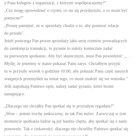
z Pana kolegów z organizacji, z którymi współpracujemy?”.
„Czy mogę opowiedzieć o czymś, co mi się przydarzyło, a co może być
pomocne?”.
„Proszę pamiętać, że w sprzedaży chodzi o to, aby posuwać relacje
do przodu”.
Jeżeli postrzega Pan proces sprzedaży jako serię rozmów prowadzących
do zamknięcia transakcji, to pytanie to należy koniecznie zadać
na pierwszym spotkaniu. Aby być skutecznym, musi Pan powiedzieć: „…
Myślę, że jesteśmy w stanie pokazać Panu zarys. Chciałbym przyjść
tu w przyszły wtorek o godzinie 10:00, aby pokazać Panu część naszych
wstępnych przemyśleń na temat tego, co może znaleźć się we wniosku.”
Jeśli napotkają Państwo opór, należy zadać pytanie, które brzmi
następująco:
„Dlaczego nie chciałby Pan spotkać się w przyszłym tygodniu?”.
„Wow – jestem trochę zaskoczony, że tak Pan mówi. Zazwyczaj w tym
momencie spotkania ludzie są już bardzo chętni, aby spotkać się z nami
ponownie. Tak z ciekawości, dlaczego nie chcieliby Państwo spotkać się