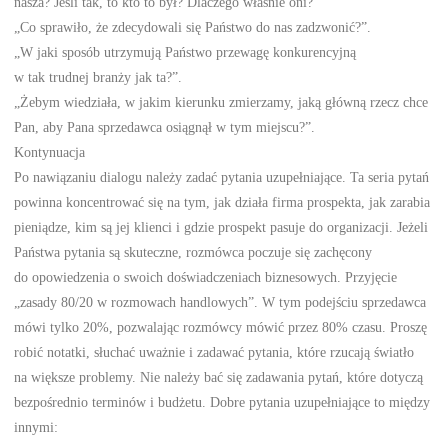
nasza? Jeśli tak, to kto to był? Dlaczego właśnie oni?”
„Co sprawiło, że zdecydowali się Państwo do nas zadzwonić?”.
„W jaki sposób utrzymują Państwo przewagę konkurencyjną
w tak trudnej branży jak ta?”.
„Żebym wiedziała, w jakim kierunku zmierzamy, jaką główną rzecz chce
Pan, aby Pana sprzedawca osiągnął w tym miejscu?”.
Kontynuacja
Po nawiązaniu dialogu należy zadać pytania uzupełniające. Ta seria pytań
powinna koncentrować się na tym, jak działa firma prospekta, jak zarabia
pieniądze, kim są jej klienci i gdzie prospekt pasuje do organizacji. Jeżeli
Państwa pytania są skuteczne, rozmówca poczuje się zachęcony
do opowiedzenia o swoich doświadczeniach biznesowych. Przyjęcie
„zasady 80/20 w rozmowach handlowych”. W tym podejściu sprzedawca
mówi tylko 20%, pozwalając rozmówcy mówić przez 80% czasu. Proszę
robić notatki, słuchać uważnie i zadawać pytania, które rzucają światło
na większe problemy. Nie należy bać się zadawania pytań, które dotyczą
bezpośrednio terminów i budżetu. Dobre pytania uzupełniające to między
innymi: