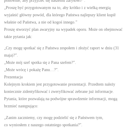
ponownie, aby przyjrzeć się naszemu zarysowi?”.
„Proszę być przygotowanym na to, aby krótko i z wielką energią
wyjaśnić główny powód, dla którego Państwa najlepszy klient kupił
właśnie od Państwa, a nie od kogoś innego.”
Proszę stworzyć plan awaryjny na wypadek oporu. Może on obejmować
takie pytania jak:
„Czy mogę spotkać się z Państwa zespołem i złożyć raport w dniu (31
maja)?”.
„Może mój szef spotka się z Pana szefem?”.
„Może wrócę i pokażę Panu…?”.
Prezentacja
Kolejnym krokiem jest przygotowanie prezentacji. Przedtem należy
koniecznie zidentyfikować i zweryfikować zebrane już informacje.
Pytania, które pozwalają na podwójne sprawdzenie informacji, mogą
brzmieć następująco:
„Zanim zaczniemy, czy mogę podzielić się z Państwem tym,
co wyniosłem z naszego ostatniego spotkania?”.