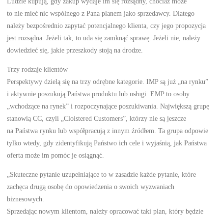
Ludzie kupują, gdy zakup wydaje im się rozsądny, chociaż może
to nie mieć nic wspólnego z Pana planem jako sprzedawcy. Dlatego
należy bezpośrednio zapytać potencjalnego klienta, czy jego propozycja
jest rozsądna. Jeżeli tak, to uda się zamknąć sprawę. Jeżeli nie, należy
dowiedzieć się, jakie przeszkody stoją na drodze.
Trzy rodzaje klientów
Perspektywy dzielą się na trzy odrębne kategorie. IMP są już „na rynku”
i aktywnie poszukują Państwa produktu lub usługi. EMP to osoby
„wchodzące na rynek” i rozpoczynające poszukiwania. Największą grupę
stanowią CC, czyli „Cloistered Customers”, którzy nie są jeszcze
na Państwa rynku lub współpracują z innym źródłem. Ta grupa odpowie
tylko wtedy, gdy zidentyfikują Państwo ich cele i wyjaśnią, jak Państwa
oferta może im pomóc je osiągnąć.
„Skuteczne pytanie uzupełniające to w zasadzie każde pytanie, które
zachęca drugą osobę do opowiedzenia o swoich wyzwaniach
biznesowych.
Sprzedając nowym klientom, należy opracować taki plan, który będzie