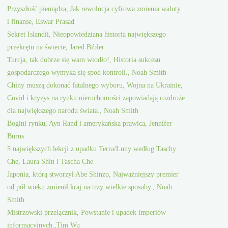
Przyszłość pieniądza, Jak rewolucja cyfrowa zmienia waluty
i finanse, Eswar Prasad
Sekret Islandii, Nieopowiedziana historia największego
przekrętu na świecie, Jared Bibler
Turcja, tak dobrze się wam wiodło!, Historia sukcesu
gospodarczego wymyka się spod kontroli., Noah Smith
Chiny muszą dokonać fatalnego wyboru, Wojna na Ukrainie,
Covid i kryzys na rynku nieruchomości zapowiadają rozdroże
dla największego narodu świata., Noah Smith
Bogini rynku, Ayn Rand i amerykańska prawica, Jennifer
Burns
5 największych lekcji z upadku Terra/Luny według Taschy
Che, Laura Shin i Tascha Che
Japonia, którą stworzył Abe Shinzo, Najważniejszy premier
od pół wieku zmienił kraj na trzy wielkie sposoby., Noah
Smith
Mistrzowski przełącznik, Powstanie i upadek imperiów
informacyjnych.,Tim Wu