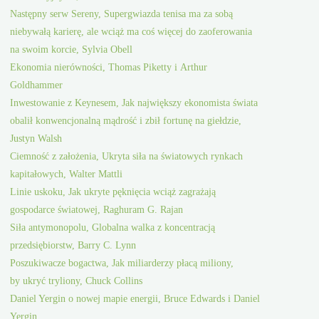
Następny serw Sereny, Supergwiazda tenisa ma za sobą
niebywałą karierę, ale wciąż ma coś więcej do zaoferowania
na swoim korcie, Sylvia Obell
Ekonomia nierówności, Thomas Piketty i Arthur
Goldhammer
Inwestowanie z Keynesem, Jak największy ekonomista świata
obalił konwencjonalną mądrość i zbił fortunę na giełdzie,
Justyn Walsh
Ciemność z założenia, Ukryta siła na światowych rynkach
kapitałowych, Walter Mattli
Linie uskoku, Jak ukryte pęknięcia wciąż zagrażają
gospodarce światowej, Raghuram G. Rajan
Siła antymonopolu, Globalna walka z koncentracją
przedsiębiorstw, Barry C. Lynn
Poszukiwacze bogactwa, Jak miliarderzy płacą miliony,
by ukryć tryliony, Chuck Collins
Daniel Yergin o nowej mapie energii, Bruce Edwards i Daniel
Yergin