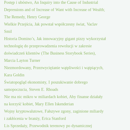
Postęp i ubóstwo, An Inquiry into the Cause of Industrial
Depressions and of Increase of Want with Increase of Wealth;
The Remedy, Henry George
Wielkie Przejścia, Jak powstał współczesny świat, Vaclav
Smil
Historia Domino’s, Jak innowacyjny gigant pizzy wykorzystał
technologię do przeprowadzenia rewolucji w zakresie
doświadczeń klientów (The Business Storybook Series),
Marcia Layton Turner
Niezmordowany, Przezwyciężanie wątpliwości i wątpiących,
Kara Goldin
Światopogląd ekonomisty, I poszukiwanie dobrego
samopoczucia, Steven E. Rhoads
Nie ma nic mikro w miliardach kobiet, Aby finanse działały
na korzyść kobiet, Mary Ellen Iskenderian
Wojny kryptowalutowe, Fałszywe zgony, zaginione miliardy
i zakłócenia w branży, Erica Stanford
Lis Sprzedaży, Przewodnik terenowy po dynamicznej