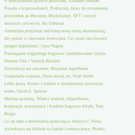
w amerykańskiej polityce publicznej, Elizabeth Berman
Prawda o kryptowalutach, Praktyczny, łatwy do zrozumienia
przewodnik po Bitcoinie, Blockchainie, NFT i innych
aktywach cyfrowych, Ric Edelman
Amsterdam przyjmuje radykalną nową teorię ekonomiczną,
aby pomóc w ratowaniu środowiska. Czy może ona również
zastąpić kapitalizm?, Ciara Nugent
Postrzeganie względnego bogactwa i podejmowanie ryzyka,
Dietmar Fehr i Yannick Reichlin
Dystrybucja ma znaczenie, Binyamin Appelbaum
Gospodarka wojenna, Ocena nowej osi, Noah Smith
Lekka praca, Koniec z trudem w dwudziestym pierwszym
wieku, David A. Spencer
Machina grabieży, Władcy wojenni, oligarchowie,
korporacje, przemytnicy i kradzież bogactwa Afryki, Tom
Burgis
Co się stało z mobilnością społeczną w Ameryce?, Nowa
arystokracja ma blokadę na kapitał i miejsca pracy, Branko