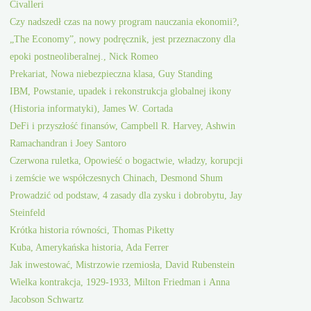
Civalleri
Czy nadszedł czas na nowy program nauczania ekonomii?,
„The Economy”, nowy podręcznik, jest przeznaczony dla
epoki postneoliberalnej., Nick Romeo
Prekariat, Nowa niebezpieczna klasa, Guy Standing
IBM, Powstanie, upadek i rekonstrukcja globalnej ikony
(Historia informatyki), James W. Cortada
DeFi i przyszłość finansów, Campbell R. Harvey, Ashwin
Ramachandran i Joey Santoro
Czerwona ruletka, Opowieść o bogactwie, władzy, korupcji
i zemście we współczesnych Chinach, Desmond Shum
Prowadzić od podstaw, 4 zasady dla zysku i dobrobytu, Jay
Steinfeld
Krótka historia równości, Thomas Piketty
Kuba, Amerykańska historia, Ada Ferrer
Jak inwestować, Mistrzowie rzemiosła, David Rubenstein
Wielka kontrakcja, 1929-1933, Milton Friedman i Anna
Jacobson Schwartz