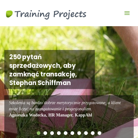
Wyjazdy
integracyjne,
szkolenia
team
building
250 pytań
sprzedażowych, aby
zamknąć transakcję,
Stephan Schiffman
Szkolenia są bardzo dobrze merytorycznie przygotowane, a klient
może liczyć na zaangażowanie i progesjonalizm.
Agnieszka Wodecka, HR Manager, KappAhl