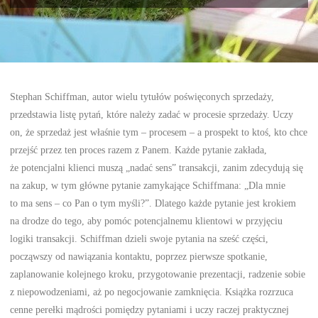
Stephan Schiffman, autor wielu tytułów poświęconych sprzedaży,
przedstawia listę pytań, które należy zadać w procesie sprzedaży. Uczy
on, że sprzedaż jest właśnie tym – procesem – a prospekt to ktoś, kto chce
przejść przez ten proces razem z Panem. Każde pytanie zakłada,
że potencjalni klienci muszą „nadać sens” transakcji, zanim zdecydują się
na zakup, w tym główne pytanie zamykające Schiffmana: „Dla mnie
to ma sens – co Pan o tym myśli?”. Dlatego każde pytanie jest krokiem
na drodze do tego, aby pomóc potencjalnemu klientowi w przyjęciu
logiki transakcji. Schiffman dzieli swoje pytania na sześć części,
począwszy od nawiązania kontaktu, poprzez pierwsze spotkanie,
zaplanowanie kolejnego kroku, przygotowanie prezentacji, radzenie sobie
z niepowodzeniami, aż po negocjowanie zamknięcia. Książka rozrzuca
cenne perełki mądrości pomiędzy pytaniami i uczy raczej praktycznej