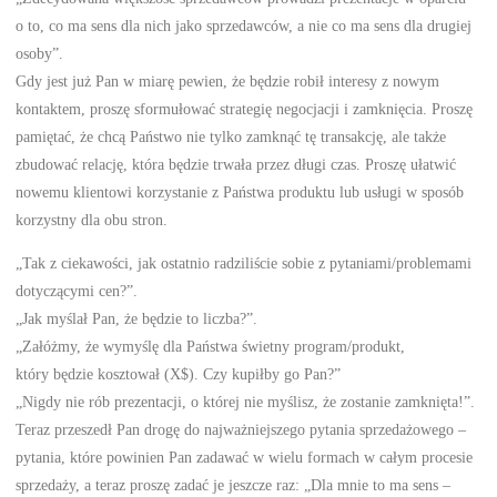
o to, co ma sens dla nich jako sprzedawców, a nie co ma sens dla drugiej
osoby”.
Gdy jest już Pan w miarę pewien, że będzie robił interesy z nowym
kontaktem, proszę sformułować strategię negocjacji i zamknięcia. Proszę
pamiętać, że chcą Państwo nie tylko zamknąć tę transakcję, ale także
zbudować relację, która będzie trwała przez długi czas. Proszę ułatwić
nowemu klientowi korzystanie z Państwa produktu lub usługi w sposób
korzystny dla obu stron.
„Tak z ciekawości, jak ostatnio radziliście sobie z pytaniami/problemami
dotyczącymi cen?”.
„Jak myślał Pan, że będzie to liczba?”.
„Załóżmy, że wymyślę dla Państwa świetny program/produkt,
który będzie kosztował (X$). Czy kupiłby go Pan?”
„Nigdy nie rób prezentacji, o której nie myślisz, że zostanie zamknięta!”.
Teraz przeszedł Pan drogę do najważniejszego pytania sprzedażowego –
pytania, które powinien Pan zadawać w wielu formach w całym procesie
sprzedaży, a teraz proszę zadać je jeszcze raz: „Dla mnie to ma sens –