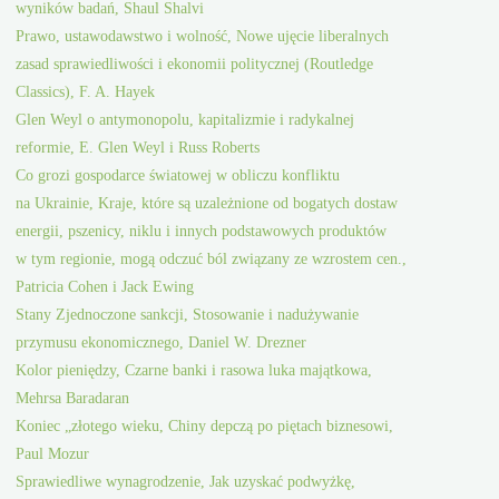
wyników badań, Shaul Shalvi
Prawo, ustawodawstwo i wolność, Nowe ujęcie liberalnych
zasad sprawiedliwości i ekonomii politycznej (Routledge
Classics), F. A. Hayek
Glen Weyl o antymonopolu, kapitalizmie i radykalnej
reformie, E. Glen Weyl i Russ Roberts
Co grozi gospodarce światowej w obliczu konfliktu
na Ukrainie, Kraje, które są uzależnione od bogatych dostaw
energii, pszenicy, niklu i innych podstawowych produktów
w tym regionie, mogą odczuć ból związany ze wzrostem cen.,
Patricia Cohen i Jack Ewing
Stany Zjednoczone sankcji, Stosowanie i nadużywanie
przymusu ekonomicznego, Daniel W. Drezner
Kolor pieniędzy, Czarne banki i rasowa luka majątkowa,
Mehrsa Baradaran
Koniec „złotego wieku, Chiny depczą po piętach biznesowi,
Paul Mozur
Sprawiedliwe wynagrodzenie, Jak uzyskać podwyżkę,