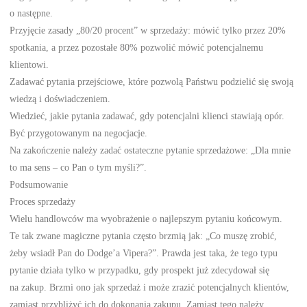
o następne.
Przyjęcie zasady „80/20 procent” w sprzedaży: mówić tylko przez 20%
spotkania, a przez pozostałe 80% pozwolić mówić potencjalnemu
klientowi.
Zadawać pytania przejściowe, które pozwolą Państwu podzielić się swoją
wiedzą i doświadczeniem.
Wiedzieć, jakie pytania zadawać, gdy potencjalni klienci stawiają opór.
Być przygotowanym na negocjacje.
Na zakończenie należy zadać ostateczne pytanie sprzedażowe: „Dla mnie
to ma sens – co Pan o tym myśli?”.
Podsumowanie
Proces sprzedaży
Wielu handlowców ma wyobrażenie o najlepszym pytaniu końcowym.
Te tak zwane magiczne pytania często brzmią jak: „Co muszę zrobić,
żeby wsiadł Pan do Dodge’a Vipera?”. Prawda jest taka, że tego typu
pytanie działa tylko w przypadku, gdy prospekt już zdecydował się
na zakup. Brzmi ono jak sprzedaż i może zrazić potencjalnych klientów,
zamiast przybliżyć ich do dokonania zakupu. Zamiast tego należy