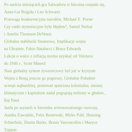
Po sześciu miesiącach gra Salwadoru w bitcoina rozpada się,
Anna-Cat Brigida i Leo Schwartz
Przewaga konkurencyjna narodów, Michael E. Porter
Czy czeki stymulacyjne były błędem?, Santul Nerkar
i Amelia Thomson-DeVeaux
Globalna stabilność finansowa, Implikacje wojny
na Ukrainie, Fabio Natalucci i Bruce Edwards
Lekcje o walce z inflacją można uzyskać od Volckera
do 1946 r., Scott Minerd
Nasz globalny system żywnościowy był już w kryzysie.
Wojna z Rosją jeszcze go pogorszy, Globalne Południe
ucierpi najbardziej, ponieważ spuścizna kolonialna, zmiany
klimatyczne i kapitalizm nadal pogrążają miliony w głodzie.,
Raj Patel
Jazda po szynach w kierunku zrównoważonego rozwoju,
Annika Zawadzki, Felix Reszewski, Mirko Pahl, Henning
Schierholz, Dustin Burke, Bruno Vasconcellos i Maeyce
Toppan