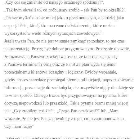
„Czy coś się zmieniło od naszego ostatniego spotkania?”.
„Tak bym określił to, co próbujemy zrobić – jak Pan by to określił?”.
„Proszę myśleć o sobie mniej jako o przekonującym, a bardziej jako
o specjaliście, kimś, kto ma cenne doświadczenie, które można
wykorzystać w wielu różnych sytuacjach zawodowych”.
Jeżeli uważa Pan, że nie jest w stanie zamknąć sprzedaży, to nie czas
na prezentację. Proszę być dobrze przygotowanym. Proszę się upewnić,
że rozmawiają Państwo z właściwą osobą, że ta osoba zgadza się
z Państwa terminem i ceną oraz że Państwa plan wyda się temu
potencjalnemu klientowi rozsądny i logiczny. Byłoby wspaniale,
gdyby proces sprzedaży przebiegał płynnie od inicjacji, poprzez zbieranie
informacji, prezentację do zamknięcia, ale oczywiście nigdy nie dzieje się
to w ten sposób. Dlatego trzeba być przygotowanym na pytania, które
dotyczą niepowodzeń lub przeszkód. Takie pytanie brzmi mniej więcej
tak: „Czy zrobiłem coś źle?”, „Czego Pan oczekiwał?” lub „Mam
wrażenie, że nie jest Pan zadowolony z tego, co tu zaproponowałem.
Czy mam rację?”
„Zdecydowana większość sprzedawców prowadzi prezentacje w oparciu