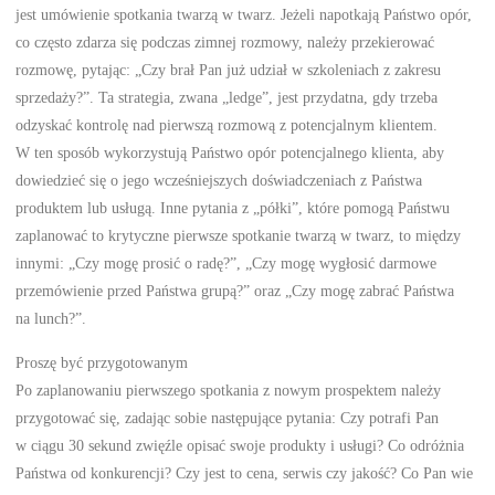
jest umówienie spotkania twarzą w twarz. Jeżeli napotkają Państwo opór,
co często zdarza się podczas zimnej rozmowy, należy przekierować
rozmowę, pytając: „Czy brał Pan już udział w szkoleniach z zakresu
sprzedaży?”. Ta strategia, zwana „ledge”, jest przydatna, gdy trzeba
odzyskać kontrolę nad pierwszą rozmową z potencjalnym klientem.
W ten sposób wykorzystują Państwo opór potencjalnego klienta, aby
dowiedzieć się o jego wcześniejszych doświadczeniach z Państwa
produktem lub usługą. Inne pytania z „półki”, które pomogą Państwu
zaplanować to krytyczne pierwsze spotkanie twarzą w twarz, to między
innymi: „Czy mogę prosić o radę?”, „Czy mogę wygłosić darmowe
przemówienie przed Państwa grupą?” oraz „Czy mogę zabrać Państwa
na lunch?”.
Proszę być przygotowanym
Po zaplanowaniu pierwszego spotkania z nowym prospektem należy
przygotować się, zadając sobie następujące pytania: Czy potrafi Pan
w ciągu 30 sekund zwięźle opisać swoje produkty i usługi? Co odróżnia
Państwa od konkurencji? Czy jest to cena, serwis czy jakość? Co Pan wie