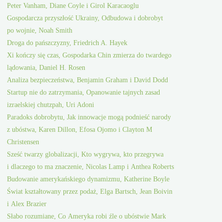
Peter Vanham, Diane Coyle i Girol Karacaoglu
Gospodarcza przyszłość Ukrainy, Odbudowa i dobrobyt
po wojnie, Noah Smith
Droga do pańszczyzny, Friedrich A. Hayek
Xi kończy się czas, Gospodarka Chin zmierza do twardego
lądowania, Daniel H. Rosen
Analiza bezpieczeństwa, Benjamin Graham i David Dodd
Startup nie do zatrzymania, Opanowanie tajnych zasad
izraelskiej chutzpah, Uri Adoni
Paradoks dobrobytu, Jak innowacje mogą podnieść narody
z ubóstwa, Karen Dillon, Efosa Ojomo i Clayton M
Christensen
Sześć twarzy globalizacji, Kto wygrywa, kto przegrywa
i dlaczego to ma znaczenie, Nicolas Lamp i Anthea Roberts
Budowanie amerykańskiego dynamizmu, Katherine Boyle
Świat kształtowany przez podaż, Elga Bartsch, Jean Boivin
i Alex Brazier
Słabo rozumiane, Co Ameryka robi źle o ubóstwie Mark