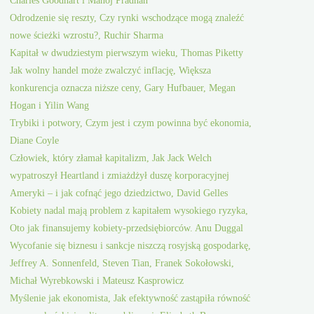
Charles Goodhart i Manoj Pradhan
Odrodzenie się reszty, Czy rynki wschodzące mogą znaleźć
nowe ścieżki wzrostu?, Ruchir Sharma
Kapitał w dwudziestym pierwszym wieku, Thomas Piketty
Jak wolny handel może zwalczyć inflację, Większa
konkurencja oznacza niższe ceny, Gary Hufbauer, Megan
Hogan i Yilin Wang
Trybiki i potwory, Czym jest i czym powinna być ekonomia,
Diane Coyle
Człowiek, który złamał kapitalizm, Jak Jack Welch
wypatroszył Heartland i zmiażdżył duszę korporacyjnej
Ameryki – i jak cofnąć jego dziedzictwo, David Gelles
Kobiety nadal mają problem z kapitałem wysokiego ryzyka,
Oto jak finansujemy kobiety-przedsiębiorców. Anu Duggal
Wycofanie się biznesu i sankcje niszczą rosyjską gospodarkę,
Jeffrey A. Sonnenfeld, Steven Tian, Franek Sokołowski,
Michał Wyrebkowski i Mateusz Kasprowicz
Myślenie jak ekonomista, Jak efektywność zastąpiła równość