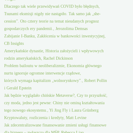
Dlaczego tak wiele przewidywań COVID było błędnych,
Tsunami eksmisji nigdy nie nastąpiło. Tak samo jak „she-
cession”. Oto cztery teorie na temat nieudanych prognoz
gospodarczych ery pandemii., Jerozolima Demsas
Zabijanie I-Banku, Zakłócenia w bankowości inwestycyjnej,
CB Insights
Amerykańskie dynastie, Historia założycieli i wpływowych
rodzin amerykańskich, Rachel Dickinson
Problem bailoutu w neoliberalizmie, Ekonomia głównego
nurtu ignoruje ogromne interwencje rządowe,
których wymaga kapitalizm „wolnorynkowy”., Robert Pollin
i Gerald Epstein
Jak będzie wyglądało chińskie Metaverse?, Czy to przyszłość,
czy moda, jedno jest pewne: Chiny nie ominą kształtowania
tego nowego ekosystemu., Yi Jing Fly i Laura Grünberg
Kryptowaluty, rozliczenia i kredyty, Matt Levine
Jak zdecentralizowane finansowanie zmieni usługi finansowe
dla biznesu – zwłaszcza dla MŚP, Rebecca Liao