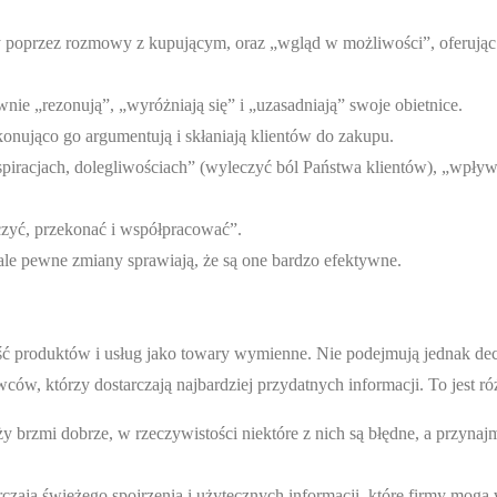
 poprzez rozmowy z kupującym, oraz „wgląd w możliwości”, oferując 
ie „rezonują”, „wyróżniają się” i „uzasadniają” swoje obietnice.
onująco go argumentują i skłaniają klientów do zakupu.
spiracjach, dolegliwościach” (wyleczyć ból Państwa klientów), „wpływ
ączyć, przekonać i współpracować”.
le pewne zmiany sprawiają, że są one bardzo efektywne.
ść produktów i usług jako towary wymienne. Nie podejmują jednak dec
ców, którzy dostarczają najbardziej przydatnych informacji. To jest ró
 brzmi dobrze, w rzeczywistości niektóre z nich są błędne, a przynaj
zają świeżego spojrzenia i użytecznych informacji, które firmy mogą