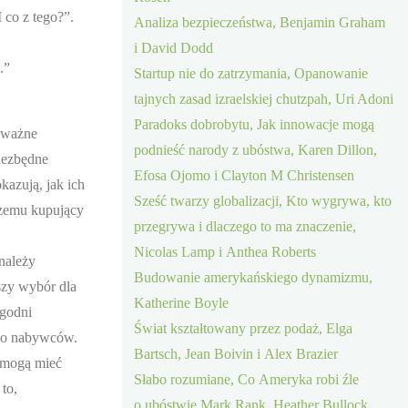
 co z tego?”.
Analiza bezpieczeństwa, Benjamin Graham
i David Dodd
.”
Startup nie do zatrzymania, Opanowanie
tajnych zasad izraelskiej chutzpah, Uri Adoni
Paradoks dobrobytu, Jak innowacje mogą
k ważne
podnieść narody z ubóstwa, Karen Dillon,
niezbędne
Efosa Ojomo i Clayton M Christensen
azują, jak ich
Sześć twarzy globalizacji, Kto wygrywa, kto
czemu kupujący
przegrywa i dlaczego to ma znaczenie,
Nicolas Lamp i Anthea Roberts
należy
Budowanie amerykańskiego dynamizmu,
szy wybór dla
Katherine Boyle
 godni
Świat kształtowany przez podaż, Elga
 do nabywców.
Bartsch, Jean Boivin i Alex Brazier
e mogą mieć
Słabo rozumiane, Co Ameryka robi źle
to,
o ubóstwie Mark Rank, Heather Bullock