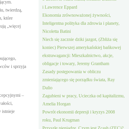
ującym.
i Lawrence Eppard
u, twierdzą,
Ekonomia zrównoważonej żywności,
, które
Inteligentna polityka dla zdrowia i planety,
ują „więcej
Nicoletta Batini
Niech się zacznie dziki jazgot, (Zbliża się
koniec) Pierwszej amerykańskiej bańkowej
ekstrawagancji: Mieszkalnictwo, akcje,
pującego,
obligacje i towary, Jeremy Grantham
wców i sprzyja
Zasady postępowania w obliczu
zmieniającego się porządku świata, Ray
Dalio
ncepcyjnymi –
Zagubieni w pracy, Ucieczka od kapitalizmu,
ałości,
Amelia Horgan
istnieje
Powrót ekonomii depresji i kryzys 2008
roku, Paul Krugman
Przyszłe pieniądze, Czym jest Zcash (ZEC)?,