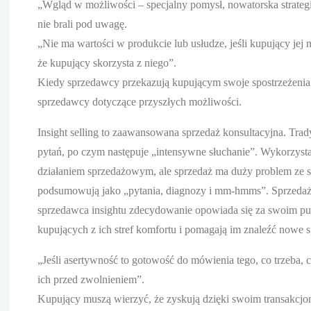
„Wgląd w możliwości – specjalny pomysł, nowatorska strategi
nie brali pod uwagę.
„Nie ma wartości w produkcie lub usłudze, jeśli kupujący jej
że kupujący skorzysta z niego”.
Kiedy sprzedawcy przekazują kupującym swoje spostrzeżenia na 
sprzedawcy dotyczące przyszłych możliwości.
Insight selling to zaawansowana sprzedaż konsultacyjna. Tra
pytań, po czym następuje „intensywne słuchanie”. Wykorzys
działaniem sprzedażowym, ale sprzedaż ma duży problem ze sw
podsumowują jako „pytania, diagnozy i mm-hmms”. Sprzedaż in
sprzedawca insightu zdecydowanie opowiada się za swoim p
kupujących z ich stref komfortu i pomagają im znaleźć nowe 
„Jeśli asertywność to gotowość do mówienia tego, co trzeba,
ich przed zwolnieniem”.
Kupujący muszą wierzyć, że zyskują dzięki swoim transakcjo