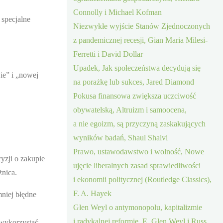
Connolly i Michael Kofman
specjalne
Niezwykłe wyjście Stanów Zjednoczonych
z pandemicznej recesji, Gian Maria Milesi-
Ferretti i David Dollar
Upadek, Jak społeczeństwa decydują się
ie” i „nowej
na porażkę lub sukces, Jared Diamond
Pokusa finansowa zwiększa uczciwość
obywatelską, Altruizm i samoocena,
a nie egoizm, są przyczyną zaskakujących
wyników badań, Shaul Shalvi
Prawo, ustawodawstwo i wolność, Nowe
yzji o zakupie
ujęcie liberalnych zasad sprawiedliwości
żnica.
i ekonomii politycznej (Routledge Classics),
F. A. Hayek
mniej błędne
Glen Weyl o antymonopolu, kapitalizmie
i radykalnej reformie, E. Glen Weyl i Russ
 wykorzystać,