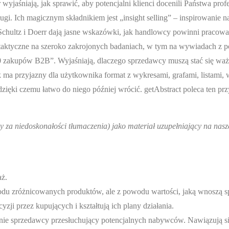
wyjaśniają, jak sprawić, aby potencjalni klienci docenili Państwa prof
sługi. Ich magicznym składnikiem jest „insight selling” – inspirowani
chultz i Doerr dają jasne wskazówki, jak handlowcy powinni pracow
e taktyczne na szeroko zakrojonych badaniach, w tym na wywiadach z 
 zakupów B2B”. Wyjaśniają, dlaczego sprzedawcy muszą stać się wa
ik ma przyjazny dla użytkownika format z wykresami, grafami, listami
dzięki czemu łatwo do niego później wrócić. getAbstract poleca ten pr
 za niedoskonałości tłumaczenia) jako materiał uzupełniający na nas
aż.
odu zróżnicowanych produktów, ale z powodu wartości, jaką wnoszą 
 przez kupujących i kształtują ich plany działania.
a nie sprzedawcy przesłuchujący potencjalnych nabywców. Nawiązują sil