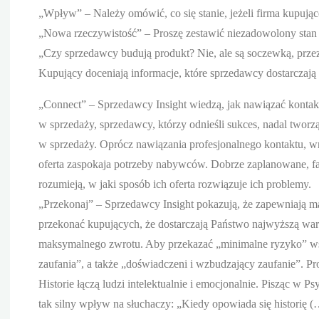
„Wpływ” – Należy omówić, co się stanie, jeżeli firma kupujące
„Nowa rzeczywistość” – Proszę zestawić niezadowolony stan
„Czy sprzedawcy budują produkt? Nie, ale są soczewką, prze
Kupujący doceniają informacje, które sprzedawcy dostarczają
„Connect” – Sprzedawcy Insight wiedzą, jak nawiązać kontakt
w sprzedaży, sprzedawcy, którzy odnieśli sukces, nadal tworzą
w sprzedaży. Oprócz nawiązania profesjonalnego kontaktu, w
oferta zaspokaja potrzeby nabywców. Dobrze zaplanowane, 
rozumieją, w jaki sposób ich oferta rozwiązuje ich problemy.
„Przekonaj” – Sprzedawcy Insight pokazują, że zapewniają 
przekonać kupujących, że dostarczają Państwo najwyższą war
maksymalnego zwrotu. Aby przekazać „minimalne ryzyko” wsp
zaufania”, a także „doświadczeni i wzbudzający zaufanie”. P
Historie łączą ludzi intelektualnie i emocjonalnie. Pisząc w
tak silny wpływ na słuchaczy: „Kiedy opowiada się historię 