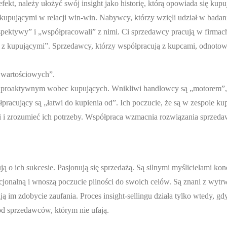
kt, należy ułożyć swój insight jako historię, którą opowiada się kup
upującymi w relacji win-win. Nabywcy, którzy wzięli udział w badani
pektywy” i „współpracowali” z nimi. Ci sprzedawcy pracują w firmach
 z kupującymi”. Sprzedawcy, którzy współpracują z kupcami, odnotow
 wartościowych”.
 proaktywnym wobec kupujących. Wnikliwi handlowcy są „motorem”,
łpracujący są „łatwi do kupienia od”. Ich poczucie, że są w zespole ku
ami i zrozumieć ich potrzeby. Współpraca wzmacnia rozwiązania sprzeda
ją o ich sukcesie. Pasjonują się sprzedażą. Są silnymi myślicielami ko
jonalną i wnoszą poczucie pilności do swoich celów. Są znani z wytrw
 im zdobycie zaufania. Proces insight-sellingu działa tylko wtedy, gdy 
od sprzedawców, którym nie ufają.