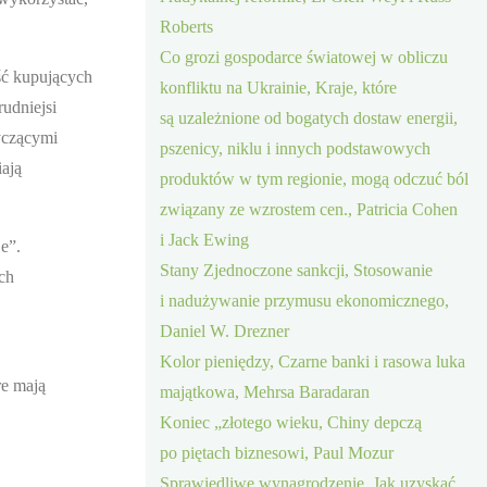
Roberts
Co grozi gospodarce światowej w obliczu
ość kupujących
konfliktu na Ukrainie, Kraje, które
rudniejsi
są uzależnione od bogatych dostaw energii,
yczącymi
pszenicy, niklu i innych podstawowych
iają
produktów w tym regionie, mogą odczuć ból
związany ze wzrostem cen., Patricia Cohen
i Jack Ewing
je”.
Stany Zjednoczone sankcji, Stosowanie
ych
i nadużywanie przymusu ekonomicznego,
Daniel W. Drezner
Kolor pieniędzy, Czarne banki i rasowa luka
re mają
majątkowa, Mehrsa Baradaran
Koniec „złotego wieku, Chiny depczą
po piętach biznesowi, Paul Mozur
Sprawiedliwe wynagrodzenie, Jak uzyskać