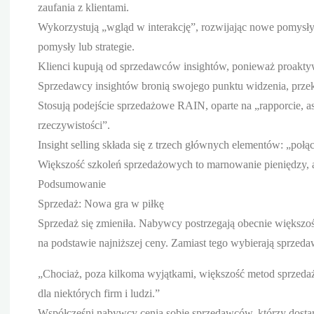
zaufania z klientami.
Wykorzystują „wgląd w interakcję”, rozwijając nowe pomysły
pomysły lub strategie.
Klienci kupują od sprzedawców insightów, ponieważ proaktywn
Sprzedawcy insightów bronią swojego punktu widzenia, przek
Stosują podejście sprzedażowe RAIN, oparte na „rapporcie, a
rzeczywistości”.
Insight selling składa się z trzech głównych elementów: „poł
Większość szkoleń sprzedażowych to marnowanie pieniędzy, a
Podsumowanie
Sprzedaż: Nowa gra w piłkę
Sprzedaż się zmieniła. Nabywcy postrzegają obecnie większo
na podstawie najniższej ceny. Zamiast tego wybierają sprzedaw
„Chociaż, poza kilkoma wyjątkami, większość metod sprzedaży
dla niektórych firm i ludzi.”
Współcześni nabywcy cenią sobie sprzedawców, którzy dostarc