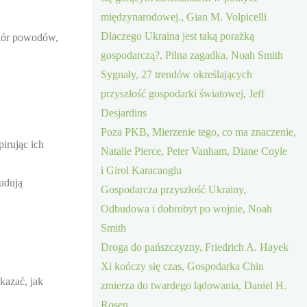
międzynarodowej., Gian M. Volpicelli
Dlaczego Ukraina jest taką porażką
biór powodów,
gospodarczą?, Pilna zagadka, Noah Smith
Sygnały, 27 trendów określających
przyszłość gospodarki światowej, Jeff
Desjardins
Poza PKB, Mierzenie tego, co ma znaczenie,
irując ich
Natalie Pierce, Peter Vanham, Diane Coyle
i Girol Karacaoglu
budują
Gospodarcza przyszłość Ukrainy,
Odbudowa i dobrobyt po wojnie, Noah
Smith
Droga do pańszczyzny, Friedrich A. Hayek
Xi kończy się czas, Gospodarka Chin
kazać, jak
zmierza do twardego lądowania, Daniel H.
Rosen