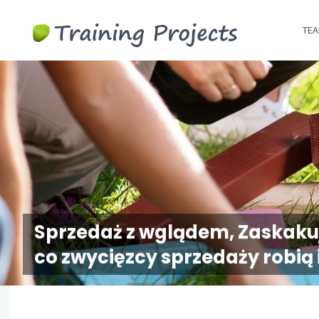
Wyjazdy
TEA
integracy
szkolenia
team
building
Sprzedaż z wglądem, Zaskaku
co zwycięzcy sprzedaży robią i