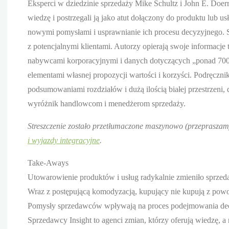
Eksperci w dziedzinie sprzedaży Mike Schultz i John E. Doerr 
wiedzę i postrzegali ją jako atut dołączony do produktu lub u
nowymi pomysłami i usprawnianie ich procesu decyzyjnego. S
z potencjalnymi klientami. Autorzy opierają swoje informacj
nabywcami korporacyjnymi i danych dotyczących „ponad 700
elementami własnej propozycji wartości i korzyści. Podręczn
podsumowaniami rozdziałów i dużą ilością białej przestrzeni, 
wyróżnik handlowcom i menedżerom sprzedaży.
Streszczenie zostało przetłumaczone maszynowo (przepraszamy
i wyjazdy integracyjne
.
Take-Aways
Utowarowienie produktów i usług radykalnie zmieniło sprzed
Wraz z postępującą komodyzacją, kupujący nie kupują z pow
Pomysły sprzedawców wpływają na proces podejmowania decyzji
Sprzedawcy Insight to agenci zmian, którzy oferują wiedzę, 