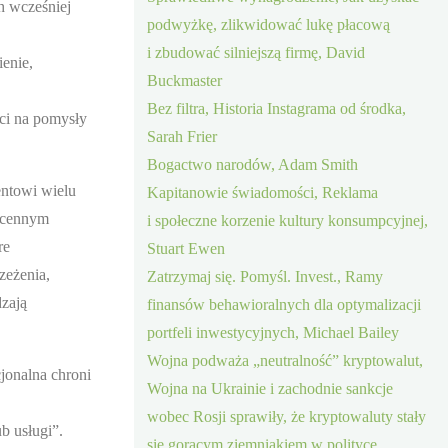
h wcześniej
podwyżkę, zlikwidować lukę płacową
i zbudować silniejszą firmę, David
ienie,
Buckmaster
Bez filtra, Historia Instagrama od środka,
rci na pomysły
Sarah Frier
Bogactwo narodów, Adam Smith
entowi wielu
Kapitanowie świadomości, Reklama
ć cennym
i społeczne korzenie kultury konsumpcyjnej,
re
Stuart Ewen
zeżenia,
Zatrzymaj się. Pomyśl. Invest., Ramy
zają
finansów behawioralnych dla optymalizacji
portfeli inwestycyjnych, Michael Bailey
Wojna podważa „neutralność” kryptowalut,
jonalna chroni
Wojna na Ukrainie i zachodnie sankcje
wobec Rosji sprawiły, że kryptowaluty stały
b usługi”.
się gorącym ziemniakiem w polityce