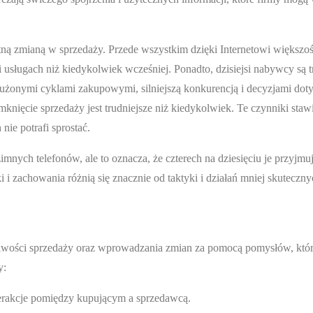
totną zmianą w sprzedaży. Przede wszystkim dzięki Internetowi większ
i usługach niż kiedykolwiek wcześniej. Ponadto, dzisiejsi nabywcy są t
dłużonymi cyklami zakupowymi, silniejszą konkurencją i decyzjami dot
knięcie sprzedaży jest trudniejsze niż kiedykolwiek. Te czynniki staw
e potrafi sprostać.
imnych telefonów, ale to oznacza, że czterech na dziesięciu je przyjmu
 i zachowania różnią się znacznie od taktyki i działań mniej skuteczn
liwości sprzedaży oraz wprowadzania zmian za pomocą pomysłów, któ
y:
erakcje pomiędzy kupującym a sprzedawcą.