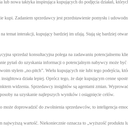
a lub nowa taktyka inspirująca kupujących do podjęcia działań, któryc
 nie kupi. Zadaniem sprzedawcy jest przedstawienie pomysłu i udowodn
temat interakcji, kupujący bardziej im ufają. Stają się bardziej otwa
dycyjna sprzedaż konsultacyjna polega na zadawaniu potencjalnemu kli
tanie pytań do uzyskania informacji o potencjalnym nabywcy może by
oim stylem „no-pitch”. Wielu kupujących nie lubi tego podejścia, któ
sightowa działa lepiej. Oprócz tego, że daje kupującym cenne spostr
unktem widzenia. Sprzedawcy insightów są agentami zmian. Wyprowad
sposoby na uzyskanie najlepszych wyników i osiągnięcie celów.
 co może doprowadzić do zwolnienia sprzedawców, to inteligencja emoc
m najwyższą wartość. Niekoniecznie oznacza to „wyższość produktu lu