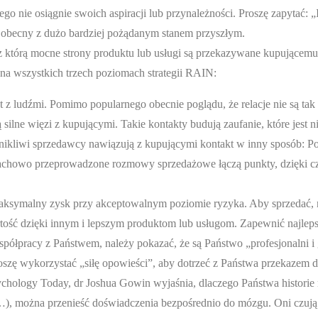
go nie osiągnie swoich aspiracji lub przynależności. Proszę zapytać: „I
 obecny z dużo bardziej pożądanym stanem przyszłym.
z którą mocne strony produktu lub usługi są przekazywane kupującemu
 na wszystkich trzech poziomach strategii RAIN:
 z ludźmi. Pomimo popularnego obecnie poglądu, że relacje nie są ta
 silne więzi z kupującymi. Takie kontakty budują zaufanie, które jest 
nikliwi sprzedawcy nawiązują z kupującymi kontakt w inny sposób: Pok
fachowo przeprowadzone rozmowy sprzedażowe łączą punkty, dzięki 
maksymalny zysk przy akceptowalnym poziomie ryzyka. Aby sprzedać, 
tość dzięki innym i lepszym produktom lub usługom. Zapewnić najlep
ółpracy z Państwem, należy pokazać, że są Państwo „profesjonalni i
roszę wykorzystać „siłę opowieści”, aby dotrzeć z Państwa przekazem
 Psychology Today, dr Joshua Gowin wyjaśnia, dlaczego Państwa histori
(…), można przenieść doświadczenia bezpośrednio do mózgu. Oni czują 