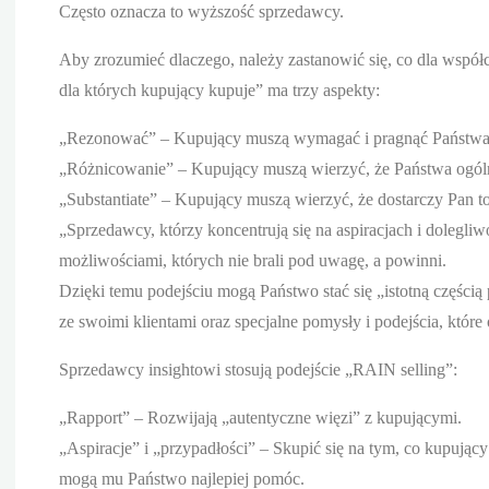
Często oznacza to wyższość sprzedawcy.
Aby zrozumieć dlaczego, należy zastanowić się, co dla wspó
dla których kupujący kupuje” ma trzy aspekty:
„Rezonować” – Kupujący muszą wymagać i pragnąć Państwa 
„Różnicowanie” – Kupujący muszą wierzyć, że Państwa ogólna
„Substantiate” – Kupujący muszą wierzyć, że dostarczy Pan to
„Sprzedawcy, którzy koncentrują się na aspiracjach i dolegli
możliwościami, których nie brali pod uwagę, a powinni.
Dzięki temu podejściu mogą Państwo stać się „istotną częścią 
ze swoimi klientami oraz specjalne pomysły i podejścia, któr
Sprzedawcy insightowi stosują podejście „RAIN selling”:
„Rapport” – Rozwijają „autentyczne więzi” z kupującymi.
„Aspiracje” i „przypadłości” – Skupić się na tym, co kupując
mogą mu Państwo najlepiej pomóc.