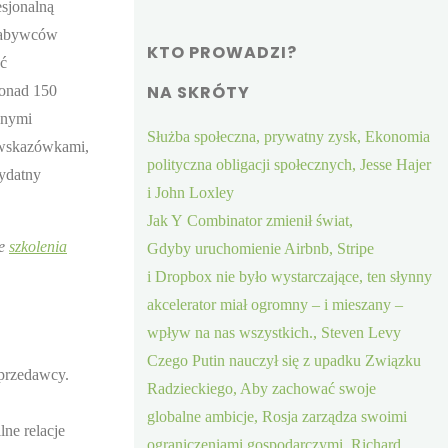
esjonalną
e nabywców
KTO PROWADZI?
ać
NA SKRÓTY
ponad 150
żnymi
Służba społeczna, prywatny zysk, Ekonomia
, wskazówkami,
polityczna obligacji społecznych, Jesse Hajer
zydatny
i John Loxley
Jak Y Combinator zmienił świat,
ze
szkolenia
Gdyby uruchomienie Airbnb, Stripe
i Dropbox nie było wystarczające, ten słynny
akcelerator miał ogromny – i mieszany –
wpływ na nas wszystkich., Steven Levy
Czego Putin nauczył się z upadku Związku
sprzedawcy.
Radzieckiego, Aby zachować swoje
globalne ambicje, Rosja zarządza swoimi
ne relacje
ograniczeniami gospodarczymi, Richard