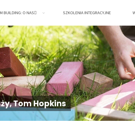
M BUILDING: O NAS
SZKOLENIA INTEGRACYJNE
W
jne,
ży, Tom Hopkins