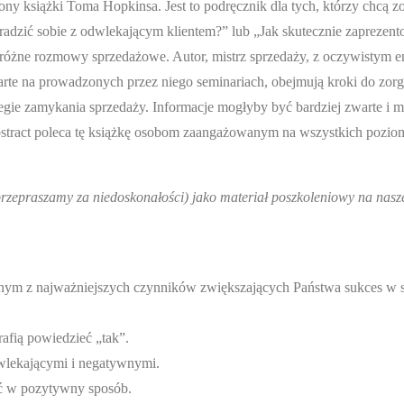
rony książki Toma Hopkinsa. Jest to podręcznik dla tych, którzy chcą z
 poradzić sobie z odwlekającym klientem?” lub „Jak skutecznie zaprezen
 różne rozmowy sprzedażowe. Autor, mistrz sprzedaży, z oczywistym 
arte na prowadzonych przez niego seminariach, obejmują kroki do zor
tegie zamykania sprzedaży. Informacje mogłyby być bardziej zwarte i m
Abstract poleca tę książkę osobom zaangażowanym na wszystkich pozi
przepraszamy za niedoskonałości) jako materiał poszkoleniowy na nasz
jednym z najważniejszych czynników zwiększających Państwa sukces w 
rafią powiedzieć „tak”.
zwlekającymi i negatywnymi.
ść w pozytywny sposób.