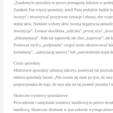
„Zamknięcie sprzedaży to proces pomagania ludziom w podejm
Zamknie Pan więcej sprzedaży, jeżeli Pana podejście będzie 
tworzyć i utrzymywać pozytywne sytuacje i obrazy, aby wypr
dobór słów. Niektóre wybory słów tworzą negatywną atmosferę
inwestycja”. Zamiast określenia „zaliczka”, proszę użyć „i
„dokumentacji”. Nikt tak naprawdę nie chce „kupować”, ale k
Ponieważ myśl o „podpisaniu” czegoś może zdenerwować klien
formularza”, „autoryzację umowy” lub „zatwierdzenie kopii
Credo sprzedaży
Mistrzowie sprzedaży odnoszą sukcesy, ponieważ nie pozwalaj
mistrza sprzedaży brzmi: „Nie ocenia się mnie po tym, ile razy
proporcjonalna do tego, ile razy uda mi się ponieść porażkę i
Skuteczne rozmowy sprzedażowe
Prowadzenie i zamykanie rozmowy handlowej to proces dwu
handlową. Skuteczne działanie w tym zakresie wymaga plano