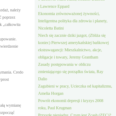
i Lawrence Eppard
zedaż, należy
Ekonomia zrównoważonej żywności,
ć poprzez
Inteligentna polityka dla zdrowia i planety,
k „całkowita
Nicoletta Batini
Niech się zacznie dziki jazgot, (Zbliża się
kupowanie.
koniec) Pierwszej amerykańskiej bańkowej
twierdzenie
ekstrawagancji: Mieszkalnictwo, akcje,
obligacje i towary, Jeremy Grantham
Zasady postępowania w obliczu
zmieniającego się porządku świata, Ray
zymania. Credo
Dalio
wprost
Zagubieni w pracy, Ucieczka od kapitalizmu,
Amelia Horgan
Powrót ekonomii depresji i kryzys 2008
całą wymianę
roku, Paul Krugman
rozpocząć
Przyszłe pieniądze, Czym jest Zcash (ZEC)?,