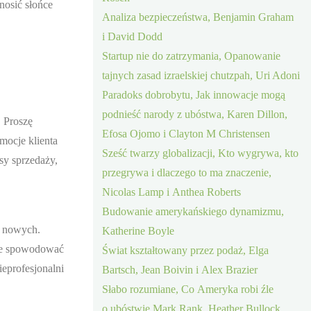
nosić słońce
Analiza bezpieczeństwa, Benjamin Graham
i David Dodd
Startup nie do zatrzymania, Opanowanie
tajnych zasad izraelskiej chutzpah, Uri Adoni
Paradoks dobrobytu, Jak innowacje mogą
podnieść narody z ubóstwa, Karen Dillon,
. Proszę
Efosa Ojomo i Clayton M Christensen
emocje klienta
Sześć twarzy globalizacji, Kto wygrywa, kto
sy sprzedaży,
przegrywa i dlaczego to ma znaczenie,
Nicolas Lamp i Anthea Roberts
Budowanie amerykańskiego dynamizmu,
ć nowych.
Katherine Boyle
oże spowodować
Świat kształtowany przez podaż, Elga
ieprofesjonalni
Bartsch, Jean Boivin i Alex Brazier
Słabo rozumiane, Co Ameryka robi źle
o ubóstwie Mark Rank, Heather Bullock