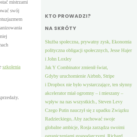
ostać mistrzami
tować swój
KTO PROWADZI?
entuzjazmem
NA SKRÓTY
ganizowania
niej
Służba społeczna, prywatny zysk, Ekonomia
omach
polityczna obligacji społecznych, Jesse Hajer
i John Loxley
e
szkolenia
Jak Y Combinator zmienił świat,
Gdyby uruchomienie Airbnb, Stripe
i Dropbox nie było wystarczające, ten słynny
akcelerator miał ogromny – i mieszany –
sprzedaży.
wpływ na nas wszystkich., Steven Levy
Czego Putin nauczył się z upadku Związku
Radzieckiego, Aby zachować swoje
globalne ambicje, Rosja zarządza swoimi
ograniczeniami gospodarczymi, Richard