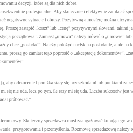
owaniu decyzji, które są dla nich dobre.
konsekwentnie profesjonalne. Aby skutecznie i efektywnie zamknąć spr
zeć negatywne sytuacje i obrazy. Pozytywną atmosferę można utrzyma
. Proszę zastąpić „koszt” lub „cenę” pozytywnymi słowami, takimi ja
nwestycja początkowa”. Zamiast „umowa” należy mówić o „umowie” lub
ażdy chce „posiadać”. Należy położyć nacisk na posiadanie, a nie na 
ta, proszę go zamiast tego poprosić o „akceptację dokumentów”, „za
 dokumentów”.
ą, aby odrzucenie i porażka stały się przeszkodami lub punktami zatr
 mi się nie uda, lecz po tym, ile razy mi się uda. Liczba sukcesów jest 
 nadal próbować.”
kierunkowy. Skuteczny sprzedawca musi zaangażować kupującego w 
wania, przygotowania i przemyślenia. Rozmowę sprzedażową należy 