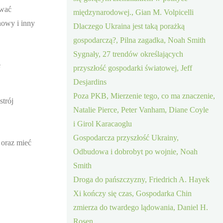
ować
międzynarodowej., Gian M. Volpicelli
nowy i inny
Dlaczego Ukraina jest taką porażką
gospodarczą?, Pilna zagadka, Noah Smith
Sygnały, 27 trendów określających
e
przyszłość gospodarki światowej, Jeff
Desjardins
Poza PKB, Mierzenie tego, co ma znaczenie,
strój
Natalie Pierce, Peter Vanham, Diane Coyle
i Girol Karacaoglu
Gospodarcza przyszłość Ukrainy,
oraz mieć
Odbudowa i dobrobyt po wojnie, Noah
Smith
Droga do pańszczyzny, Friedrich A. Hayek
Xi kończy się czas, Gospodarka Chin
zmierza do twardego lądowania, Daniel H.
Rosen