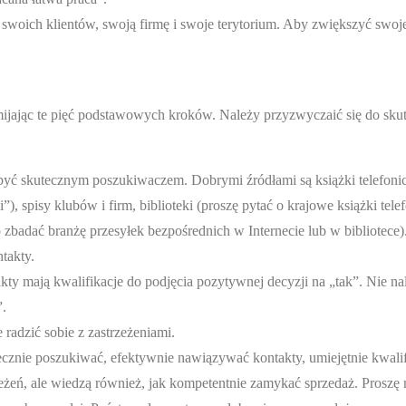
 swoich klientów, swoją firmę i swoje terytorium. Aby zwiększyć swoje
omijając te pięć podstawowych kroków. Należy przyzwyczaić się do sku
 być skutecznym poszukiwaczem. Dobrymi źródłami są książki telefoni
, spisy klubów i firm, biblioteki (proszę pytać o krajowe książki tele
zbadać branżę przesyłek bezpośrednich w Internecie lub w bibliotece)
takty.
ty mają kwalifikacje do podjęcia pozytywnej decyzji na „tak”. Nie nal
”.
 radzić sobie z zastrzeżeniami.
ecznie poszukiwać, efektywnie nawiązywać kontakty, umiejętnie kwal
eżeń, ale wiedzą również, jak kompetentnie zamykać sprzedaż. Proszę 