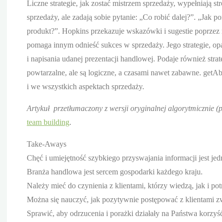
Liczne strategie, jak zostać mistrzem sprzedaży, wypełniają st
sprzedaży, ale zadają sobie pytanie: „Co robić dalej?”. „Jak
produkt?”. Hopkins przekazuje wskazówki i sugestie poprzez
pomaga innym odnieść sukces w sprzedaży. Jego strategie, op
i napisania udanej prezentacji handlowej. Podaje również stra
powtarzalne, ale są logiczne, a czasami nawet zabawne. get
i we wszystkich aspektach sprzedaży.
Artykuł przetłumaczony z wersji oryginalnej algorytmicznie (
team building
.
Take-Aways
Chęć i umiejętność szybkiego przyswajania informacji jest 
Branża handlowa jest sercem gospodarki każdego kraju.
Należy mieć do czynienia z klientami, którzy wiedzą, jak i pot
Można się nauczyć, jak pozytywnie postępować z klientami 
Sprawić, aby odrzucenia i porażki działały na Państwa korzy