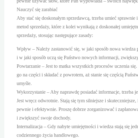
pewnie używać słów, które Pan wypowiada – swoich największ
Nauczyć się zarabiać
Aby stać się doskonałym sprzedawcą, trzeba umieć sprawnie 
metod sprzedaży, które z kolei wynikają z doskonałej umiejętn
sprzedaży, stosując następujące zasady:
Wpływ – Należy zastanowić się, w jaki sposób nowa wiedza pr
i w jaki sposób uczą się Państwo nowych informacji, zwiększ
Powtarzanie – Jest to matka wszystkich procesów uczenia się
go na części i składać z powrotem, aż stanie się częścią Pańs
umyśle.
Wykorzystanie – Aby naprawdę posiadać informacje, trzeba je
Jest wręcz odwrotnie. Stają się tym silniejsze i skuteczniejs
pewnie i efektywnie. Proszę dobrze zorganizować i zaplanować
i zwiększyć swoje dochody.
Internalizacja – Gdy nabyte umiejętności i wiedza stają się j
codziennego życia handlowego.