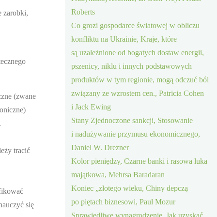
Roberts
 zarobki,
Co grozi gospodarce światowej w obliczu
konfliktu na Ukrainie, Kraje, które
są uzależnione od bogatych dostaw energii,
tecznego
pszenicy, niklu i innych podstawowych
produktów w tym regionie, mogą odczuć ból
związany ze wzrostem cen., Patricia Cohen
czne (zwane
i Jack Ewing
foniczne)
Stany Zjednoczone sankcji, Stosowanie
.
i nadużywanie przymusu ekonomicznego,
Daniel W. Drezner
eży tracić
Kolor pieniędzy, Czarne banki i rasowa luka
majątkowa, Mehrsa Baradaran
Koniec „złotego wieku, Chiny depczą
ifikować
po piętach biznesowi, Paul Mozur
nauczyć się
Sprawiedliwe wynagrodzenie, Jak uzyskać