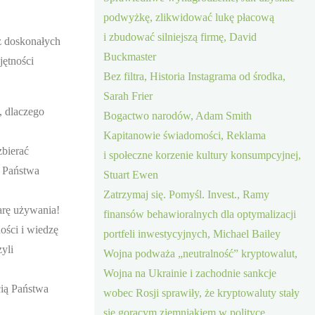
podwyżkę, zlikwidować lukę płacową
i zbudować silniejszą firmę, David
z doskonałych
Buckmaster
jętności
Bez filtra, Historia Instagrama od środka,
Sarah Frier
, dlaczego
Bogactwo narodów, Adam Smith
Kapitanowie świadomości, Reklama
zbierać
i społeczne korzenie kultury konsumpcyjnej,
w Państwa
Stuart Ewen
Zatrzymaj się. Pomyśl. Invest., Ramy
arę używania!
finansów behawioralnych dla optymalizacji
ości i wiedzę
portfeli inwestycyjnych, Michael Bailey
yli
Wojna podważa „neutralność” kryptowalut,
Wojna na Ukrainie i zachodnie sankcje
cią Państwa
wobec Rosji sprawiły, że kryptowaluty stały
się gorącym ziemniakiem w polityce