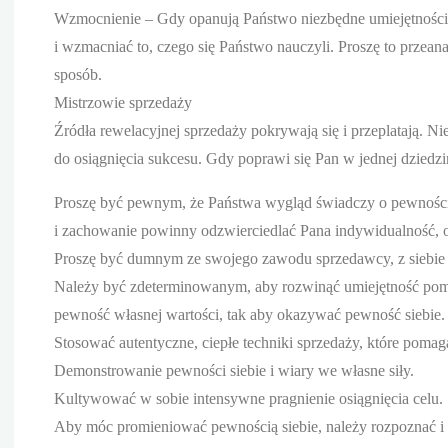
Wzmocnienie – Gdy opanują Państwo niezbędne umiejętności i 
i wzmacniać to, czego się Państwo nauczyli. Proszę to przea
sposób.
Mistrzowie sprzedaży
Źródła rewelacyjnej sprzedaży pokrywają się i przeplatają. N
do osiągnięcia sukcesu. Gdy poprawi się Pan w jednej dziedzi
Proszę być pewnym, że Państwa wygląd świadczy o pewności s
i zachowanie powinny odzwierciedlać Pana indywidualność, 
Proszę być dumnym ze swojego zawodu sprzedawcy, z siebie ja
Należy być zdeterminowanym, aby rozwinąć umiejętność pom
pewność własnej wartości, tak aby okazywać pewność siebie.
Stosować autentyczne, ciepłe techniki sprzedaży, które pomag
Demonstrowanie pewności siebie i wiary we własne siły.
Kultywować w sobie intensywne pragnienie osiągnięcia celu.
Aby móc promieniować pewnością siebie, należy rozpoznać i 