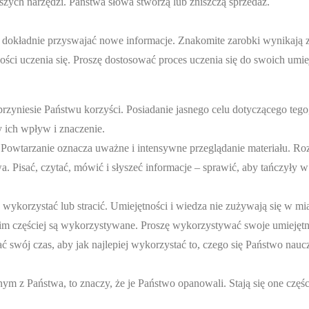
ych narzędzi. Państwa słowa stworzą lub zniszczą sprzedaż.
i dokładnie przyswajać nowe informacje. Znakomite zarobki wynikają 
ości uczenia się. Proszę dostosować proces uczenia się do swoich umie
zyniesie Państwu korzyści. Posiadanie jasnego celu dotyczącego tego
y ich wpływ i znaczenie.
. Powtarzanie oznacza uważne i intensywne przeglądanie materiału. Ro
twa. Pisać, czytać, mówić i słyszeć informacje – sprawić, aby tańczyły 
 wykorzystać lub stracić. Umiejętności i wiedza nie zużywają się w mi
ze, im częściej są wykorzystywane. Proszę wykorzystywać swoje umiejętn
 swój czas, aby jak najlepiej wykorzystać to, czego się Państwo naucz
ednym z Państwa, to znaczy, że je Państwo opanowali. Stają się one częś