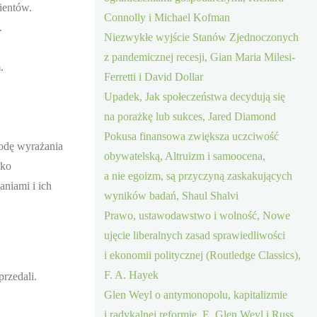
lientów.
Connolly i Michael Kofman
.
Niezwykłe wyjście Stanów Zjednoczonych
z pandemicznej recesji, Gian Maria Milesi-
.
Ferretti i David Dollar
Upadek, Jak społeczeństwa decydują się
na porażkę lub sukces, Jared Diamond
Pokusa finansowa zwiększa uczciwość
bodę wyrażania
obywatelską, Altruizm i samoocena,
ako
a nie egoizm, są przyczyną zaskakujących
aniami i ich
wyników badań, Shaul Shalvi
Prawo, ustawodawstwo i wolność, Nowe
ujęcie liberalnych zasad sprawiedliwości
i ekonomii politycznej (Routledge Classics),
F. A. Hayek
przedali.
Glen Weyl o antymonopolu, kapitalizmie
i radykalnej reformie, E. Glen Weyl i Russ