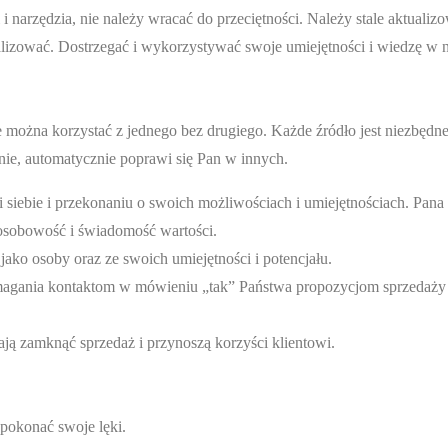
narzędzia, nie należy wracać do przeciętności. Należy stale aktualiz
nalizować. Dostrzegać i wykorzystywać swoje umiejętności i wiedzę w 
ie można korzystać z jednego bez drugiego. Każde źródło jest niezbędn
nie, automatycznie poprawi się Pan w innych.
iebie i przekonaniu o swoich możliwościach i umiejętnościach. Pana 
osobowość i świadomość wartości.
ko osoby oraz ze swoich umiejętności i potencjału.
agania kontaktom w mówieniu „tak” Państwa propozycjom sprzedaży 
ają zamknąć sprzedaż i przynoszą korzyści klientowi.
pokonać swoje lęki.