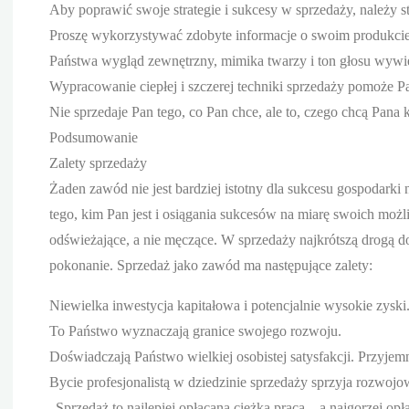
Aby poprawić swoje strategie i sukcesy w sprzedaży, należy st
Proszę wykorzystywać zdobyte informacje o swoim produkcie,
Państwa wygląd zewnętrzny, mimika twarzy i ton głosu wywier
Wypracowanie ciepłej i szczerej techniki sprzedaży pomoże P
Nie sprzedaje Pan tego, co Pan chce, ale to, czego chcą Pana k
Podsumowanie
Zalety sprzedaży
Żaden zawód nie jest bardziej istotny dla sukcesu gospodark
tego, kim Pan jest i osiągania sukcesów na miarę swoich moż
odświeżające, a nie męczące. W sprzedaży najkrótszą drogą d
pokonanie. Sprzedaż jako zawód ma następujące zalety:
Niewielka inwestycja kapitałowa i potencjalnie wysokie zyski
To Państwo wyznaczają granice swojego rozwoju.
Doświadczają Państwo wielkiej osobistej satysfakcji. Przyjemn
Bycie profesjonalistą w dziedzinie sprzedaży sprzyja rozwojo
„Sprzedaż to najlepiej opłacana ciężka praca – a najgorzej opł