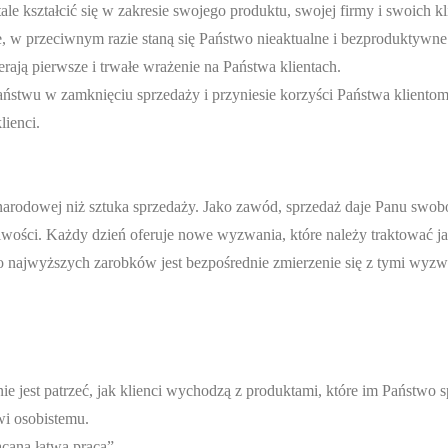
ale kształcić się w zakresie swojego produktu, swojej firmy i swoich k
 w przeciwnym razie staną się Państwo nieaktualne i bezproduktywne
ają pierwsze i trwałe wrażenie na Państwa klientach.
aństwu w zamknięciu sprzedaży i przyniesie korzyści Państwa klientom
lienci.
i narodowej niż sztuka sprzedaży. Jako zawód, sprzedaż daje Panu swo
liwości. Każdy dzień oferuje nowe wyzwania, które należy traktować j
o najwyższych zarobków jest bezpośrednie zmierzenie się z tymi wyzw
.
ie jest patrzeć, jak klienci wychodzą z produktami, które im Państwo s
wi osobistemu.
acana łatwa praca”.