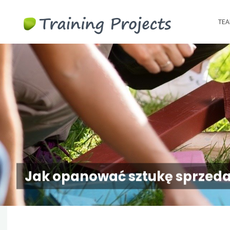
Wyjazdy
TEA
integracy
szkolenia
team
building
Jak opanować sztukę sprzeda