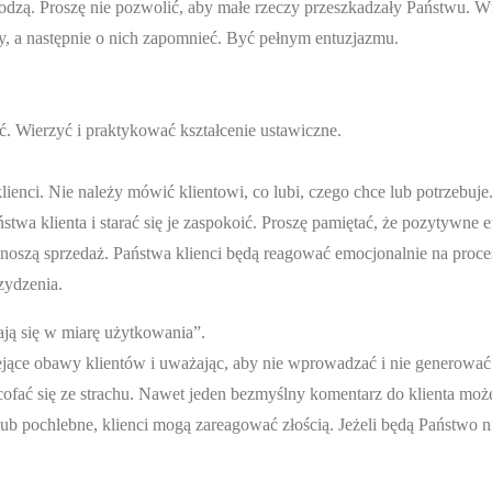
odzą. Proszę nie pozwolić, aby małe rzeczy przeszkadzały Państwu. W
y, a następnie o nich zapomnieć. Być pełnym entuzjazmu.
ić. Wierzyć i praktykować kształcenie ustawiczne.
lienci. Nie należy mówić klientowi, co lubi, czego chce lub potrzebuje
ństwa klienta i starać się je zaspokoić. Proszę pamiętać, że pozytywne 
znoszą sprzedaż. Państwa klienci będą reagować emocjonalnie na proce
zydzenia.
ają się w miarę użytkowania”.
iejące obawy klientów i uważając, aby nie wprowadzać i nie generowa
ycofać się ze strachu. Nawet jeden bezmyślny komentarz do klienta m
 lub pochlebne, klienci mogą zareagować złością. Jeżeli będą Państwo n