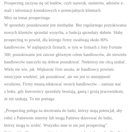
Prospecting zaczyna się od leadów, czyli nazwisk, numerów, adresów e-
mail i informacji kontaktowych o potencjalnych klientach.
Mity na temat prospectingu
W sprzedaży poszukiwanie jest niezbędne. Bez regularnego pozyskiwania
nowych klientów sprzedaż wysycha, a funkcja sprzedaży słabnie. Słaby
prospecting to powód, dla którego firmy zwalniają około 80%
handlowców. W najlepszych firmach, w tym w firmach z listy Fortune
500, poszukiwanie jest zawsze głównym celem handlowców, ale niewielu
handlowców nauczyło się dobrze poszukiwać. Niektórzy nie chcą szukać.
Wielu nie wie, jak. Większość firm uważa, że handlowcy powinni
intuicyjnie wiedzieć, jak poszukiwać, ale nie jest to umiejętność
wrodzona. Firmy muszą edukować swoich handlowców – zamiast stać
z boku, gdy kierownicy sprzedaży besztają, ganią i grożą pracownikom,
że nie szukają. To nie pomaga.
„Prospecting polega na docieraniu do ludzi, którzy mają potencjał, aby
robić z Państwem interesy lub mogą Państwa skierować do ludzi,
którzy mogą to zrobić. Wszystko inne to nie jest prospecting”.