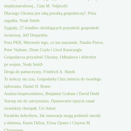
międzynarodowej., Gian M. Volpicelli
Dlaczego Ukraina jest taką porażką gospodarczą?, Pilna
zagadka, Noah Smith
Sygnały, 27 trendów określających przyszłość gospodarki
światowej, Jeff Desjardins
Poza PKB, Mierzenie tego, co ma znaczenie, Natalie Pierce,
Peter Vanham, Diane Coyle i Girol Karacaoglu
Gospodarcza przyszłość Ukrainy, Odbudowa i dobrobyt
po wojnie, Noah Smith
Droga do pańszczyzny, Friedrich A. Hayek
Xi kończy się czas, Gospodarka Chin zmierza do twardego
lądowania, Daniel H. Rosen
Analiza bezpieczeństwa, Benjamin Graham i David Dodd
Startup nie do zatrzymania, Opanowanie tajnych zasad
izraelskiej chutzpah, Uri Adoni
Paradoks dobrobytu, Jak innowacje mogą podnieść narody
z ubóstwa, Karen Dillon, Efosa Ojomo i Clayton M
Christensen