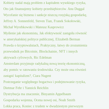
Kobiety nadal mają problem z kapitałem wysokiego ryzyka,
Oto jak finansujemy kobiety-przedsiębiorców. Anu Duggal
Wycofanie się biznesu i sankcje niszczą rosyjską gospodarkę,
Jeffrey A. Sonnenfeld, Steven Tian, Franek Sokołowski,
Michał Wyrebkowski i Mateusz Kasprowicz
Myślenie jak ekonomista, Jak efektywność zastąpiła równość
w amerykańskiej polityce publicznej, Elizabeth Berman
Prawda o kryptowalutach, Praktyczny, łatwy do zrozumienia
przewodnik po Bitcoinie, Blockchainie, NFT i innych
aktywach cyfrowych, Ric Edelman
Amsterdam przyjmuje radykalną nową teorię ekonomiczną,
aby pomóc w ratowaniu środowiska. Czy może ona również
zastąpić kapitalizm?, Ciara Nugent
Postrzeganie względnego bogactwa i podejmowanie ryzyka,
Dietmar Fehr i Yannick Reichlin
Dystrybucja ma znaczenie, Binyamin Appelbaum
Gospodarka wojenna, Ocena nowej osi, Noah Smith
Lekka praca, Koniec z trudem w dwudziestym pierwszym