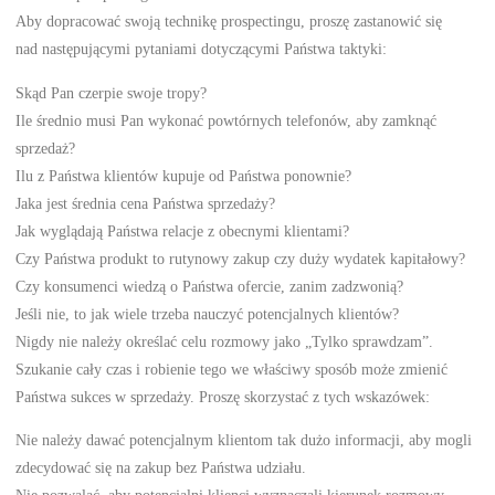
Aby dopracować swoją technikę prospectingu, proszę zastanowić się
nad następującymi pytaniami dotyczącymi Państwa taktyki:
Skąd Pan czerpie swoje tropy?
Ile średnio musi Pan wykonać powtórnych telefonów, aby zamknąć
sprzedaż?
Ilu z Państwa klientów kupuje od Państwa ponownie?
Jaka jest średnia cena Państwa sprzedaży?
Jak wyglądają Państwa relacje z obecnymi klientami?
Czy Państwa produkt to rutynowy zakup czy duży wydatek kapitałowy?
Czy konsumenci wiedzą o Państwa ofercie, zanim zadzwonią?
Jeśli nie, to jak wiele trzeba nauczyć potencjalnych klientów?
Nigdy nie należy określać celu rozmowy jako „Tylko sprawdzam”.
Szukanie cały czas i robienie tego we właściwy sposób może zmienić
Państwa sukces w sprzedaży. Proszę skorzystać z tych wskazówek:
Nie należy dawać potencjalnym klientom tak dużo informacji, aby mogli
zdecydować się na zakup bez Państwa udziału.
Nie pozwalać, aby potencjalni klienci wyznaczali kierunek rozmowy.