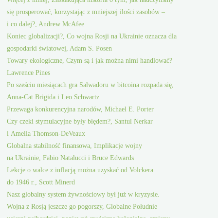
się prosperować, korzystając z mniejszej ilości zasobów –
i co dalej?, Andrew McAfee
Koniec globalizacji?, Co wojna Rosji na Ukrainie oznacza dla
gospodarki światowej, Adam S. Posen
Towary ekologiczne, Czym są i jak można nimi handlować?
Lawrence Pines
Po sześciu miesiącach gra Salwadoru w bitcoina rozpada się,
Anna-Cat Brigida i Leo Schwartz
Przewaga konkurencyjna narodów, Michael E. Porter
Czy czeki stymulacyjne były błędem?, Santul Nerkar
i Amelia Thomson-DeVeaux
Globalna stabilność finansowa, Implikacje wojny
na Ukrainie, Fabio Natalucci i Bruce Edwards
Lekcje o walce z inflacją można uzyskać od Volckera
do 1946 r., Scott Minerd
Nasz globalny system żywnościowy był już w kryzysie.
Wojna z Rosją jeszcze go pogorszy, Globalne Południe