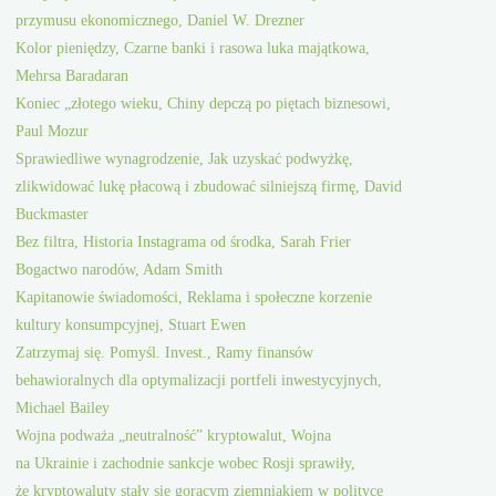
przymusu ekonomicznego, Daniel W. Drezner
Kolor pieniędzy, Czarne banki i rasowa luka majątkowa,
Mehrsa Baradaran
Koniec „złotego wieku, Chiny depczą po piętach biznesowi,
Paul Mozur
Sprawiedliwe wynagrodzenie, Jak uzyskać podwyżkę,
zlikwidować lukę płacową i zbudować silniejszą firmę, David
Buckmaster
Bez filtra, Historia Instagrama od środka, Sarah Frier
Bogactwo narodów, Adam Smith
Kapitanowie świadomości, Reklama i społeczne korzenie
kultury konsumpcyjnej, Stuart Ewen
Zatrzymaj się. Pomyśl. Invest., Ramy finansów
behawioralnych dla optymalizacji portfeli inwestycyjnych,
Michael Bailey
Wojna podważa „neutralność” kryptowalut, Wojna
na Ukrainie i zachodnie sankcje wobec Rosji sprawiły,
że kryptowaluty stały się gorącym ziemniakiem w polityce