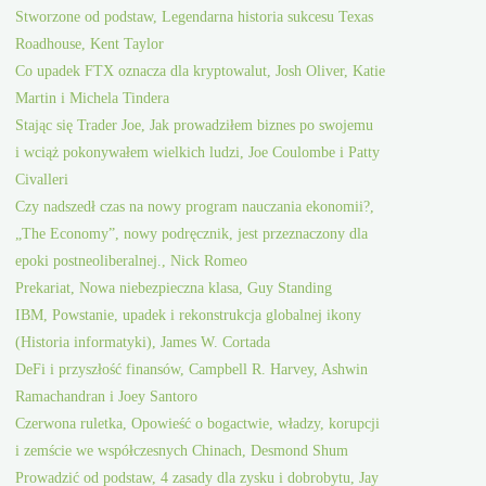
Stworzone od podstaw, Legendarna historia sukcesu Texas
Roadhouse, Kent Taylor
Co upadek FTX oznacza dla kryptowalut, Josh Oliver, Katie
Martin i Michela Tindera
Stając się Trader Joe, Jak prowadziłem biznes po swojemu
i wciąż pokonywałem wielkich ludzi, Joe Coulombe i Patty
Civalleri
Czy nadszedł czas na nowy program nauczania ekonomii?,
„The Economy”, nowy podręcznik, jest przeznaczony dla
epoki postneoliberalnej., Nick Romeo
Prekariat, Nowa niebezpieczna klasa, Guy Standing
IBM, Powstanie, upadek i rekonstrukcja globalnej ikony
(Historia informatyki), James W. Cortada
DeFi i przyszłość finansów, Campbell R. Harvey, Ashwin
Ramachandran i Joey Santoro
Czerwona ruletka, Opowieść o bogactwie, władzy, korupcji
i zemście we współczesnych Chinach, Desmond Shum
Prowadzić od podstaw, 4 zasady dla zysku i dobrobytu, Jay