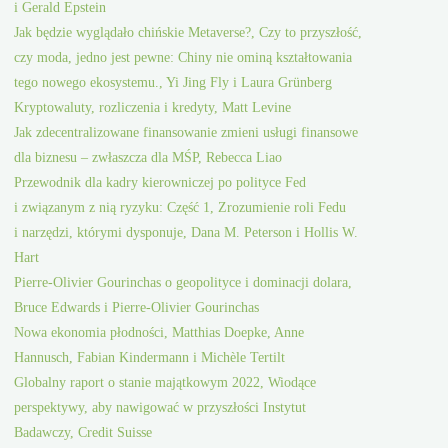
i Gerald Epstein
Jak będzie wyglądało chińskie Metaverse?, Czy to przyszłość,
czy moda, jedno jest pewne: Chiny nie ominą kształtowania
tego nowego ekosystemu., Yi Jing Fly i Laura Grünberg
Kryptowaluty, rozliczenia i kredyty, Matt Levine
Jak zdecentralizowane finansowanie zmieni usługi finansowe
dla biznesu – zwłaszcza dla MŚP, Rebecca Liao
Przewodnik dla kadry kierowniczej po polityce Fed
i związanym z nią ryzyku: Część 1, Zrozumienie roli Fedu
i narzędzi, którymi dysponuje, Dana M. Peterson i Hollis W.
Hart
Pierre-Olivier Gourinchas o geopolityce i dominacji dolara,
Bruce Edwards i Pierre-Olivier Gourinchas
Nowa ekonomia płodności, Matthias Doepke, Anne
Hannusch, Fabian Kindermann i Michèle Tertilt
Globalny raport o stanie majątkowym 2022, Wiodące
perspektywy, aby nawigować w przyszłości Instytut
Badawczy, Credit Suisse