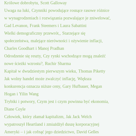
Królowe dobrobytu, Scott Galloway
Uwaga na luki, Czynniki powodujące rosnące rasowe różnice
w wynagrodzeniach i rozwiązania pozwalające je zniwelować,
Gad Levanon, Frank Steemers i Laura Sabattini
Wielki demograficzny przewrót,, Starzejące się
społeczeństwa, malejące nierówności i ożywienie inflacji,
Charles Goodhart i Manoj Pradhan
Odrodzenie się reszty, Czy rynki wschodzące mogą znaleźć
nowe ścieżki wzrostu?, Ruchir Sharma
Kapitał w dwudziestym pierwszym wieku, Thomas Piketty
Jak wolny handel może zwalczyć inflację, Większa
konkurencja oznacza niższe ceny, Gary Hufbauer, Megan
Hogan i Yilin Wang
Trybiki i potwory, Czym jest i czym powinna być ekonomia,
Diane Coyle
Człowiek, który złamał kapitalizm, Jak Jack Welch
wypatroszył Heartland i zmiażdżył duszę korporacyjnej
Ameryki – i jak cofnąć jego dziedzictwo, David Gelles