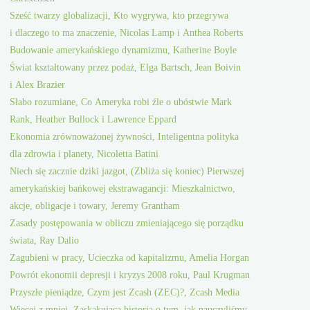
Sześć twarzy globalizacji, Kto wygrywa, kto przegrywa
i dlaczego to ma znaczenie, Nicolas Lamp i Anthea Roberts
Budowanie amerykańskiego dynamizmu, Katherine Boyle
Świat kształtowany przez podaż, Elga Bartsch, Jean Boivin
i Alex Brazier
Słabo rozumiane, Co Ameryka robi źle o ubóstwie Mark
Rank, Heather Bullock i Lawrence Eppard
Ekonomia zrównoważonej żywności, Inteligentna polityka
dla zdrowia i planety, Nicoletta Batini
Niech się zacznie dziki jazgot, (Zbliża się koniec) Pierwszej
amerykańskiej bańkowej ekstrawagancji: Mieszkalnictwo,
akcje, obligacje i towary, Jeremy Grantham
Zasady postępowania w obliczu zmieniającego się porządku
świata, Ray Dalio
Zagubieni w pracy, Ucieczka od kapitalizmu, Amelia Horgan
Powrót ekonomii depresji i kryzys 2008 roku, Paul Krugman
Przyszłe pieniądze, Czym jest Zcash (ZEC)?, Zcash Media
Więcej z mniej, Zaskakująca historia o tym, jak nauczyliśmy