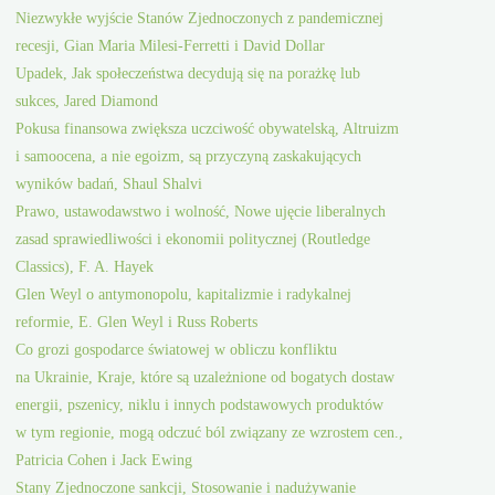
Niezwykłe wyjście Stanów Zjednoczonych z pandemicznej
recesji, Gian Maria Milesi-Ferretti i David Dollar
Upadek, Jak społeczeństwa decydują się na porażkę lub
sukces, Jared Diamond
Pokusa finansowa zwiększa uczciwość obywatelską, Altruizm
i samoocena, a nie egoizm, są przyczyną zaskakujących
wyników badań, Shaul Shalvi
Prawo, ustawodawstwo i wolność, Nowe ujęcie liberalnych
zasad sprawiedliwości i ekonomii politycznej (Routledge
Classics), F. A. Hayek
Glen Weyl o antymonopolu, kapitalizmie i radykalnej
reformie, E. Glen Weyl i Russ Roberts
Co grozi gospodarce światowej w obliczu konfliktu
na Ukrainie, Kraje, które są uzależnione od bogatych dostaw
energii, pszenicy, niklu i innych podstawowych produktów
w tym regionie, mogą odczuć ból związany ze wzrostem cen.,
Patricia Cohen i Jack Ewing
Stany Zjednoczone sankcji, Stosowanie i nadużywanie