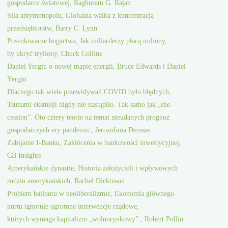
gospodarce światowej, Raghuram G. Rajan
Siła antymonopolu, Globalna walka z koncentracją
przedsiębiorstw, Barry C. Lynn
Poszukiwacze bogactwa, Jak miliarderzy płacą miliony,
by ukryć tryliony, Chuck Collins
Daniel Yergin o nowej mapie energii, Bruce Edwards i Daniel
Yergin
Dlaczego tak wiele przewidywań COVID było błędnych,
Tsunami eksmisji nigdy nie nastąpiło. Tak samo jak „she-
cession”. Oto cztery teorie na temat nieudanych prognoz
gospodarczych ery pandemii., Jerozolima Demsas
Zabijanie I-Banku, Zakłócenia w bankowości inwestycyjnej,
CB Insights
Amerykańskie dynastie, Historia założycieli i wpływowych
rodzin amerykańskich, Rachel Dickinson
Problem bailoutu w neoliberalizmie, Ekonomia głównego
nurtu ignoruje ogromne interwencje rządowe,
których wymaga kapitalizm „wolnorynkowy”., Robert Pollin