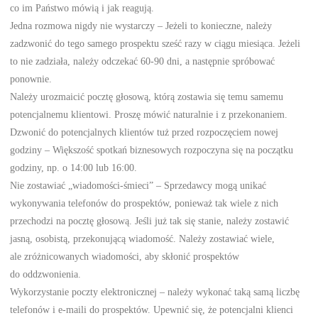
co im Państwo mówią i jak reagują.
Jedna rozmowa nigdy nie wystarczy – Jeżeli to konieczne, należy
zadzwonić do tego samego prospektu sześć razy w ciągu miesiąca. Jeżeli
to nie zadziała, należy odczekać 60-90 dni, a następnie spróbować
ponownie.
Należy urozmaicić pocztę głosową, którą zostawia się temu samemu
potencjalnemu klientowi. Proszę mówić naturalnie i z przekonaniem.
Dzwonić do potencjalnych klientów tuż przed rozpoczęciem nowej
godziny – Większość spotkań biznesowych rozpoczyna się na początku
godziny, np. o 14:00 lub 16:00.
Nie zostawiać „wiadomości-śmieci” – Sprzedawcy mogą unikać
wykonywania telefonów do prospektów, ponieważ tak wiele z nich
przechodzi na pocztę głosową. Jeśli już tak się stanie, należy zostawić
jasną, osobistą, przekonującą wiadomość. Należy zostawiać wiele,
ale zróżnicowanych wiadomości, aby skłonić prospektów
do oddzwonienia.
Wykorzystanie poczty elektronicznej – należy wykonać taką samą liczbę
telefonów i e-maili do prospektów. Upewnić się, że potencjalni klienci