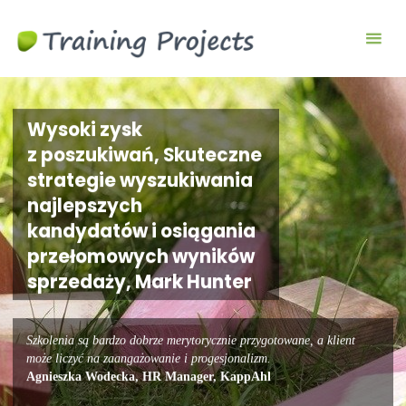
Wyjazdy
integracyjne,
szkolenia
team
building
Wysoki zysk
z poszukiwań, Skuteczne
strategie wyszukiwania
najlepszych
kandydatów i osiągania
przełomowych wyników
sprzedaży, Mark Hunter
Szkolenia są bardzo dobrze merytorycznie przygotowane, a klient
może liczyć na zaangażowanie i progesjonalizm.
Agnieszka Wodecka, HR Manager, KappAhl