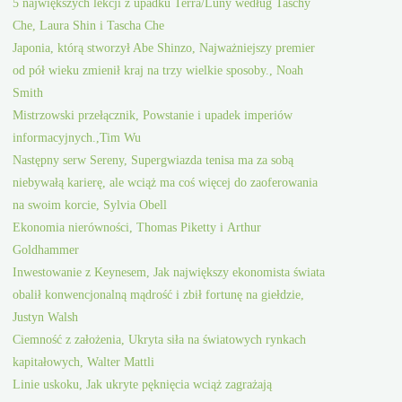
5 największych lekcji z upadku Terra/Luny według Taschy
Che, Laura Shin i Tascha Che
Japonia, którą stworzył Abe Shinzo, Najważniejszy premier
od pół wieku zmienił kraj na trzy wielkie sposoby., Noah
Smith
Mistrzowski przełącznik, Powstanie i upadek imperiów
informacyjnych.,Tim Wu
Następny serw Sereny, Supergwiazda tenisa ma za sobą
niebywałą karierę, ale wciąż ma coś więcej do zaoferowania
na swoim korcie, Sylvia Obell
Ekonomia nierówności, Thomas Piketty i Arthur
Goldhammer
Inwestowanie z Keynesem, Jak największy ekonomista świata
obalił konwencjonalną mądrość i zbił fortunę na giełdzie,
Justyn Walsh
Ciemność z założenia, Ukryta siła na światowych rynkach
kapitałowych, Walter Mattli
Linie uskoku, Jak ukryte pęknięcia wciąż zagrażają