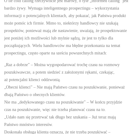
O ile cold calling rzeczywiście jest martwy, o tyle „informed calling” jest
bardzo żywy. Wymaga inteligentnego prospectingu – wykorzystania
informacji o potencjalnych klientach, aby pokazać, jak Państwa produkt
może pomóc ich firmie. Mimo to, niektórzy handlowcy nie szukają
prospektów, ponieważ mają złe nastawienie, uważają, że prospektowanie
jest poniżej ich możliwości lub mylnie sądzą, że jest to tylko dla
początkujących. Wielu handlowców ma błędne przekonania na temat
prospectingu, często oparte na sześciu powszechnych mitach:
„Raz a dobrze” – Można wygospodarować trochę czasu na rozmowy
poszukiwawcze, a potem siedzieć z założonymi rękami, czekając,
aż potencjalni klienci oddzwonią.
„Obecni klienci” – Nie mają Państwo czasu na poszukiwanie, ponieważ
dbają Państwo o obecnych klientów.
Nie ma „dedykowanego czasu na poszukiwanie” – W końcu przyjdzie
czas na poszukiwanie, więc nie trzeba planować czasu na to.
„Udało nam się przetrwać tak długo bez szukania – Już teraz mają
Państwo mnóstwo interesów.
Doskonała obsługa klienta oznacza, że nie trzeba poszukiwać –