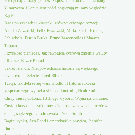
ucierpi najbardziej, ponieważ spuścizna kolonialna, zmiany
klimatyczne i kapitalizm nadal pogrążają miliony w głodzie.,
Raj Patel
Jazda po szynach w kierunku zrównoważonego rozwoju,
Annika Zawadzki, Felix Reszewski, Mirko Pahl, Henning
Schierholz, Dustin Burke, Bruno Vasconcellos i Maeyce
Toppan
Przyszłość pieniądza, Jak rewolucja cyfrowa zmienia waluty
i finanse, Eswar Prasad
Sekret Islandii, Nieopowiedziana historia największego
przekrętu na świecie, Jared Bibler
Turcja, tak dobrze się wam wiodło!, Historia sukcesu
gospodarczego wymyka się spod kontroli., Noah Smith
Chiny muszą dokonać fatalnego wyboru, Wojna na Ukrainie,
Covid i kryzys na rynku nieruchomości zapowiadają rozdroże
dla największego narodu świata., Noah Smith
Bogini rynku, Ayn Rand i amerykańska prawica, Jennifer
Burns