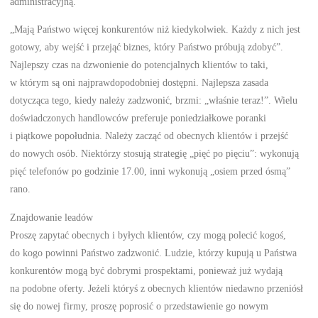
administracyjną.
„Mają Państwo więcej konkurentów niż kiedykolwiek. Każdy z nich jest
gotowy, aby wejść i przejąć biznes, który Państwo próbują zdobyć”.
Najlepszy czas na dzwonienie do potencjalnych klientów to taki,
w którym są oni najprawdopodobniej dostępni. Najlepsza zasada
dotycząca tego, kiedy należy zadzwonić, brzmi: „właśnie teraz!”. Wielu
doświadczonych handlowców preferuje poniedziałkowe poranki
i piątkowe popołudnia. Należy zacząć od obecnych klientów i przejść
do nowych osób. Niektórzy stosują strategię „pięć po pięciu”: wykonują
pięć telefonów po godzinie 17.00, inni wykonują „osiem przed ósmą”
rano.
Znajdowanie leadów
Proszę zapytać obecnych i byłych klientów, czy mogą polecić kogoś,
do kogo powinni Państwo zadzwonić. Ludzie, którzy kupują u Państwa
konkurentów mogą być dobrymi prospektami, ponieważ już wydają
na podobne oferty. Jeżeli któryś z obecnych klientów niedawno przeniósł
się do nowej firmy, proszę poprosić o przedstawienie go nowym