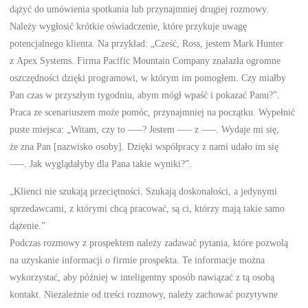
dążyć do umówienia spotkania lub przynajmniej drugiej rozmowy.
Należy wygłosić krótkie oświadczenie, które przykuje uwagę
potencjalnego klienta. Na przykład: „Cześć, Ross, jestem Mark Hunter
z Apex Systems. Firma Pacific Mountain Company znalazła ogromne
oszczędności dzięki programowi, w którym im pomogłem. Czy miałby
Pan czas w przyszłym tygodniu, abym mógł wpaść i pokazać Panu?”.
Praca ze scenariuszem może pomóc, przynajmniej na początku. Wypełnić
puste miejsca: „Witam, czy to —–? Jestem —– z —–. Wydaje mi się,
że zna Pan [nazwisko osoby]. Dzięki współpracy z nami udało im się
—–. Jak wyglądałyby dla Pana takie wyniki?”.
„Klienci nie szukają przeciętności. Szukają doskonałości, a jedynymi
sprzedawcami, z którymi chcą pracować, są ci, którzy mają takie samo
dążenie.”
Podczas rozmowy z prospektem należy zadawać pytania, które pozwolą
na uzyskanie informacji o firmie prospekta. Te informacje można
wykorzystać, aby później w inteligentny sposób nawiązać z tą osobą
kontakt. Niezależnie od treści rozmowy, należy zachować pozytywne