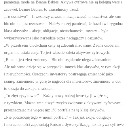
pamiętają modę na Beanie Babies. Aktywa cyfrowe nie są kolejną wersją
zabawek Beanie Babies, to uzasadniony trend.
„To oszustwo” – Inwestorzy zawsze muszą uważać na oszustwa, ale sam
bitcoin nie jest oszustwem. Należy raczej pamiętać, że każda wiarygodna
klasa aktywów – akcje, obligacje, nieruchomości, towary – była
wykorzystywana jako narzędzie przez naciągaczy i oszustów.
„W przestrzeni blockchain ceny są zdecentralizowane. Żadna osoba ani
organ nie ustala ceny. To jest właśnie zaleta aktywów cyfrowych.
„Bitcoin jest zbyt zmienny – Bitcoin regularnie ulega załamaniom.
Ale tak samo dzieje się w przypadku innych klas aktywów, w tym akcji
i nieruchomości. Oszczędni inwestorzy postrzegają zmienność jako
szansę. Zmienność w górę to nagroda dla inwestorów; zmienność w dół
to okazja do zakupu z rabatem.
„To zbyt ryzykowne” – Każdy nowy rodzaj inwestycji wiąże się
z ryzykiem. Można zmniejszyć ryzyko związane z aktywami cyfrowymi,
przeznaczając nie więcej niż 1% portfela na tę klasę aktywów.
„Nie potrzebuję tego w moim portfelu” – Tak jak akcje, obligacje
i nieruchomości zapewniają Państwu dywersyfikację, tak aktywa cyfrowe