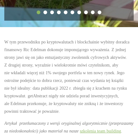
W tym przewodniku po kryptowalutach i blockchainie wybitny doradca
finansowy Ric Edelman dokonuje imponującego wyważenia. Z jednej
strony jawi się on jako entuzjastyczny zwolennik cyfrowych aktywów.
Z drugiej strony, wyraźnie i wielokrotnie mówi czytelnikom, aby
nie wkładali więcej niż 1% swojego portfela w ten nowy rynek. Jego
ostrożne podejście to dobra rzecz, ponieważ czas wydania tej książki
nie był idealny: data publikacji 2022 r. zbiegła się z krachem na rynku
kryptowalut. getAbstract nigdy nie udziela porad inwestycyjnych,
ale Edelman przekonuje, że kryptowaluty nie znikną i że inwestorzy
powinni traktować je poważnie.
Artykuł przetłumaczony z wersji oryginalnej algorytmicznie (przepraszamy
za niedoskonałości) jako materiał na nasze
szkolenia team building
.