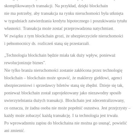
skomplikowanych transakcji. Na przykład, dzięki blockchain
nie ma potrzeby, aby transakcja na rynku nieruchomości była utknięta
w tygodniach zatwierdzania kredytu hipotecznego i poszukiwania tytułu
własności. Transakcja może zostać przeprowadzona natychmiast.
W związku z tym blockchain grozi, że ubezpieczyciele nieruchomości
i pełnomocnicy ds. rozliczeń staną się przestarzali.
„Technologia blockchain będzie miała tak duży wpływ, ponieważ
rewolucjonizuje biznes”.
Nie tylko branża nieruchomości zostanie zakłócona przez technologię
blockchain – blockchain może sprawić, że maklerzy giełdowi, agenci
ubezpieczeniowi i sprzedawcy biletów staną się zbędni. Dzieje się tak,
ponieważ blockchain został zaprojektowany jako niezawodny sposób
uwierzytelniania dużych transakcji. Blockchain jest zdecentralizowany,
co oznacza, że żadna osoba nie może popełnić oszustwa. Jest przejrzysty –
każdy może zobaczyć każdą transakcję. I ta technologia jest trwała.
Po wprowadzeniu zapisu do blockchaina nie można go usunąć, powielić
ani zmienić.