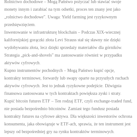
Rolnictwo dochodowe – Mogą Państwo pożyczać lub stawiać swoje
monety innym i zarabiać na tym odsetki, proces ten znany jest jako
„rolnictwo dochodowe”. Uwaga: Yield farming jest ryzykownym
przedsięwzięciem.
Inwestowanie w infrastrukturę blockchain – Podczas XIX-wiecznej
kalifornijskiej gorączki złota Levi Strauss stał się sławny nie dzięki
wydobywaniu złota, lecz dzięki sprzedaży materiałów dla górników.
Strategia „pick-and-shovels” ma zastosowanie również w przypadku
aktywów cyfrowych.
Kupno instrumentów pochodnych – Mogą Państwo kupić opcje,
kontrakty terminowe, forwardy lub swapy oparte na przyszłych ruchach
aktywów cyfrowych. Jest to jednak ryzykowne podejście. Dźwignia
finansowa zastosowana w tych kontraktach powiększa zyski i straty.
Kupić bitcoin futures ETF – Ten rodzaj ETF, czyli exchange-traded fund,
nie posiada bezpośrednio bitcoinów. Zamiast tego fundusz posiada
kontrakty futures na cyfrowe aktywa. Dla większości inwestorów ochrona
konsumenta, jaka obowiązuje w ETF-ach, sprawia, że ten instrument jest
lepszy od bezpośredniej gry na rynku kontraktów terminowych.