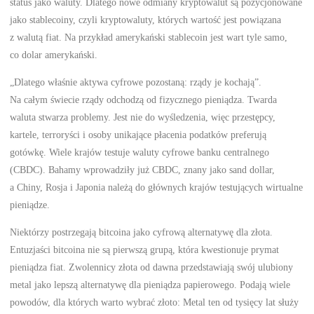
status jako waluty. Dlatego nowe odmiany kryptowalut są pozycjonowane
jako stablecoiny, czyli kryptowaluty, których wartość jest powiązana
z walutą fiat. Na przykład amerykański stablecoin jest wart tyle samo,
co dolar amerykański.
„Dlatego właśnie aktywa cyfrowe pozostaną: rządy je kochają”.
Na całym świecie rządy odchodzą od fizycznego pieniądza. Twarda
waluta stwarza problemy. Jest nie do wyśledzenia, więc przestępcy,
kartele, terroryści i osoby unikające płacenia podatków preferują
gotówkę. Wiele krajów testuje waluty cyfrowe banku centralnego
(CBDC). Bahamy wprowadziły już CBDC, znany jako sand dollar,
a Chiny, Rosja i Japonia należą do głównych krajów testujących wirtualne
pieniądze.
Niektórzy postrzegają bitcoina jako cyfrową alternatywę dla złota.
Entuzjaści bitcoina nie są pierwszą grupą, która kwestionuje prymat
pieniądza fiat. Zwolennicy złota od dawna przedstawiają swój ulubiony
metal jako lepszą alternatywę dla pieniądza papierowego. Podają wiele
powodów, dla których warto wybrać złoto: Metal ten od tysięcy lat służy