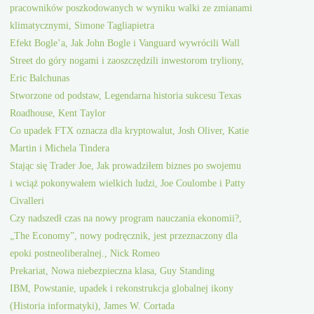
pracowników poszkodowanych w wyniku walki ze zmianami
klimatycznymi, Simone Tagliapietra
Efekt Bogle’a, Jak John Bogle i Vanguard wywrócili Wall
Street do góry nogami i zaoszczędzili inwestorom tryliony,
Eric Balchunas
Stworzone od podstaw, Legendarna historia sukcesu Texas
Roadhouse, Kent Taylor
Co upadek FTX oznacza dla kryptowalut, Josh Oliver, Katie
Martin i Michela Tindera
Stając się Trader Joe, Jak prowadziłem biznes po swojemu
i wciąż pokonywałem wielkich ludzi, Joe Coulombe i Patty
Civalleri
Czy nadszedł czas na nowy program nauczania ekonomii?,
„The Economy”, nowy podręcznik, jest przeznaczony dla
epoki postneoliberalnej., Nick Romeo
Prekariat, Nowa niebezpieczna klasa, Guy Standing
IBM, Powstanie, upadek i rekonstrukcja globalnej ikony
(Historia informatyki), James W. Cortada