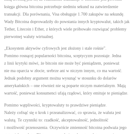
księga główna bitcoina potrzebuje siedmiu sekund na zatwierdzenie
transakcji. Dla porównania, Visa obsługuje 1.700 zakupów na sekundę.
Wady Bitcoina doprowadziły do powstania innych kryptowalut, takich jak
Tether, Litecoin i Ether, z których wiele próbowało rozwiązać problemy
pierwotnej waluty wirtualnej.
„Ekosystem aktywów cyfrowych jest złożony i stale rośnie”.
Pomimo rosnącej popularności bitcoina, sceptycyzm pozostaje. Jedna
z linii krytyki mówi, że bitcoin nie może być pieniądzem, ponieważ
nie ma oparcia w złocie, srebrze ani w niczym innym, co ma wartość.
Jednak podobny argument można wysunąć w stosunku do dolarów
amerykańskich – one również nie są poparte niczym materialnym. Mają
wartość, ponieważ konsumenci ufają rządowi, który emituje te pieniądze.
Pomimo wątpliwości, kryptowaluty to prawdziwe pieniądze.
Należy cofnąć się o krok i przeanalizować, co sprawia, że waluta jest
walutą. Te czynniki to: rzadkość, akceptowalność, jednolitość
i możliwość przenoszenia. Oczywiście zmienność bitcoina podważa jego