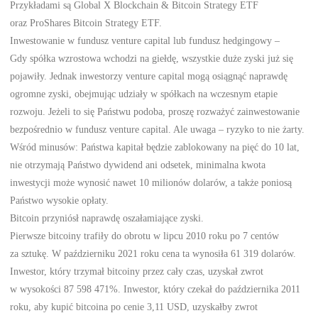
Przykładami są Global X Blockchain & Bitcoin Strategy ETF
oraz ProShares Bitcoin Strategy ETF.
Inwestowanie w fundusz venture capital lub fundusz hedgingowy –
Gdy spółka wzrostowa wchodzi na giełdę, wszystkie duże zyski już się
pojawiły. Jednak inwestorzy venture capital mogą osiągnąć naprawdę
ogromne zyski, obejmując udziały w spółkach na wczesnym etapie
rozwoju. Jeżeli to się Państwu podoba, proszę rozważyć zainwestowanie
bezpośrednio w fundusz venture capital. Ale uwaga – ryzyko to nie żarty.
Wśród minusów: Państwa kapitał będzie zablokowany na pięć do 10 lat,
nie otrzymają Państwo dywidend ani odsetek, minimalna kwota
inwestycji może wynosić nawet 10 milionów dolarów, a także poniosą
Państwo wysokie opłaty.
Bitcoin przyniósł naprawdę oszałamiające zyski.
Pierwsze bitcoiny trafiły do obrotu w lipcu 2010 roku po 7 centów
za sztukę. W październiku 2021 roku cena ta wynosiła 61 319 dolarów.
Inwestor, który trzymał bitcoiny przez cały czas, uzyskał zwrot
w wysokości 87 598 471%. Inwestor, który czekał do października 2011
roku, aby kupić bitcoina po cenie 3,11 USD, uzyskałby zwrot