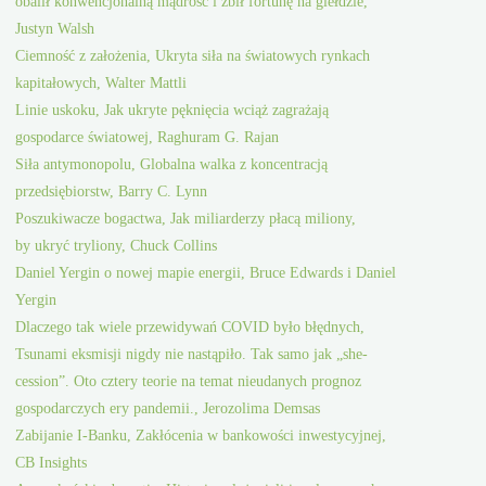
obalił konwencjonalną mądrość i zbił fortunę na giełdzie,
Justyn Walsh
Ciemność z założenia, Ukryta siła na światowych rynkach
kapitałowych, Walter Mattli
Linie uskoku, Jak ukryte pęknięcia wciąż zagrażają
gospodarce światowej, Raghuram G. Rajan
Siła antymonopolu, Globalna walka z koncentracją
przedsiębiorstw, Barry C. Lynn
Poszukiwacze bogactwa, Jak miliarderzy płacą miliony,
by ukryć tryliony, Chuck Collins
Daniel Yergin o nowej mapie energii, Bruce Edwards i Daniel
Yergin
Dlaczego tak wiele przewidywań COVID było błędnych,
Tsunami eksmisji nigdy nie nastąpiło. Tak samo jak „she-
cession”. Oto cztery teorie na temat nieudanych prognoz
gospodarczych ery pandemii., Jerozolima Demsas
Zabijanie I-Banku, Zakłócenia w bankowości inwestycyjnej,
CB Insights