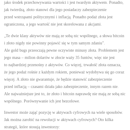
jako środek przechowywania wartości i jest twardym aktywem. Ponadto,
jak twierdzą, złoto stanowi dla jego posiadaczy zabezpieczenie
przed wstrząsami politycznymi i inflacją. Ponadto podaż złota jest
ograniczona, a jego wartość nie jest skorelowana z akcjami.
„Te dwie klasy aktywów nie mają ze sobą nic wspólnego, a słowa bitcoin
i złoto nigdy nie powinny pojawić się w tym samym zdaniu”.
Ale gold bugs przeoczają pewne oczywiste minusy złota. Problemem jest
jego masa – milion dolarów w złocie waży 35 funtów, więc nie jest
to najbardziej przenośny z aktywów. Co więcej, trwałość złota oznacza,
że jego podaż rośnie z każdym rokiem, ponieważ wydobywa się go coraz
więcej. A złoto nie gwarantuje, że będzie stanowić zabezpieczenie
przed inflacją – czasami działa jako zabezpieczenie, innym razem nie.
Ale najważniejsze jest to, że złoto i bitcoin naprawdę nie mają ze sobą nic
wspólnego. Porównywanie ich jest bezcelowe.
Inwestor może zająć pozycję w aktywach cyfrowych na wiele sposobów.
Jak można zarobić na rewolucji w aktywach cyfrowych? Oto kilka
strategii, które stosują inwestorzy: