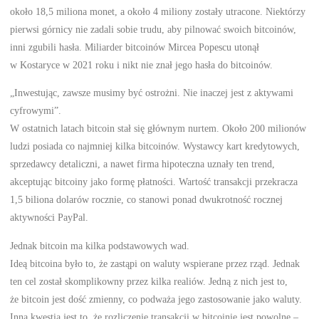
około 18,5 miliona monet, a około 4 miliony zostały utracone. Niektórzy
pierwsi górnicy nie zadali sobie trudu, aby pilnować swoich bitcoinów,
inni zgubili hasła. Miliarder bitcoinów Mircea Popescu utonął
w Kostaryce w 2021 roku i nikt nie znał jego hasła do bitcoinów.
„Inwestując, zawsze musimy być ostrożni. Nie inaczej jest z aktywami
cyfrowymi”.
W ostatnich latach bitcoin stał się głównym nurtem. Około 200 milionów
ludzi posiada co najmniej kilka bitcoinów. Wystawcy kart kredytowych,
sprzedawcy detaliczni, a nawet firma hipoteczna uznały ten trend,
akceptując bitcoiny jako formę płatności. Wartość transakcji przekracza
1,5 biliona dolarów rocznie, co stanowi ponad dwukrotność rocznej
aktywności PayPal.
Jednak bitcoin ma kilka podstawowych wad.
Ideą bitcoina było to, że zastąpi on waluty wspierane przez rząd. Jednak
ten cel został skomplikowny przez kilka realiów. Jedną z nich jest to,
że bitcoin jest dość zmienny, co podważa jego zastosowanie jako waluty.
Inną kwestią jest to, że rozliczenie transakcji w bitcoinie jest powolne –