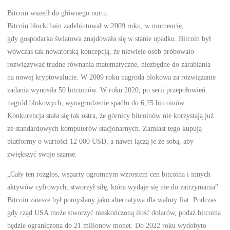
Bitcoin wszedł do głównego nurtu.
Bitcoin blockchain zadebiutował w 2009 roku, w momencie,
gdy gospodarka światowa znajdowała się w stanie upadku. Bitcoin był
wówczas tak nowatorską koncepcją, że niewiele osób próbowało
rozwiązywać trudne równania matematyczne, niezbędne do zarabiania
na nowej kryptowalucie. W 2009 roku nagroda blokowa za rozwiązanie
zadania wynosiła 50 bitcoinów. W roku 2020, po serii przepołowień
nagród blokowych, wynagrodzenie spadło do 6,25 bitcoinów.
Konkurencja stała się tak ostra, że górnicy bitcoinów nie korzystają już
ze standardowych komputerów stacjonarnych. Zamiast tego kupują
platformy o wartości 12 000 USD, a nawet łączą je ze sobą, aby
zwiększyć swoje szanse.
„Cały ten rozgłos, wsparty ogromnym wzrostem cen bitcoina i innych
aktywów cyfrowych, stworzył siłę, która wydaje się nie do zatrzymania”.
Bitcoin zawsze był pomyślany jako alternatywa dla waluty fiat. Podczas
gdy rząd USA może stworzyć nieskończoną ilość dolarów, podaż bitcoina
będzie ograniczona do 21 milionów monet. Do 2022 roku wydobyto