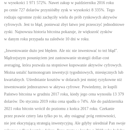
w wysokości 1 971 572%. Nawet zakup w październiku 2016 roku
po cenie 727 dolarów przyniósłby zysk w wysokości 8 335%. Tego
rodzaju ogromne zyski zachęciły wielu do prób rynkowych aktywów
cyfrowych. Jest to błąd, ponieważ zbyt łatwo jest przeoczyć jednodniowe
zyski. Najnowsza historia bitcoina pokazuje, że większość zysków
w danym roku przypada na zaledwie 10 dni w roku.
„Inwestowanie dużo jest błędem. Ale nic nie inwestować to też błąd”.
Mądrzejszym posunięciem jest zastosowanie strategii dollar-cost
averaging, która pozwala na stopniowe kupowanie aktywów cyfrowych.
Można ustalić harmonogram inwestycji tygodniowych, miesięcznych lub
kwartalnych. Uśrednianie kosztów w dolarach jest mniej ryzykowne niż
inwestowanie jednorazowo w aktywa cyfrowe. Powiedzmy, że kupili
Państwo bitcoina w grudniu 2017 roku, kiedy jego cena wynosiła 13 379
dolarów. Do stycznia 2019 roku cena spadła o 74%. Ale do października
2021 roku bitcoin wrócił do poziomu z końca 2017 roku. Czekanie
przez prawie cztery lata tylko po to, aby osiągnąć próg rentowności,
nie jest ekscytującą strategią inwestycyjną. Ale gdyby uśredniał Pan swoje