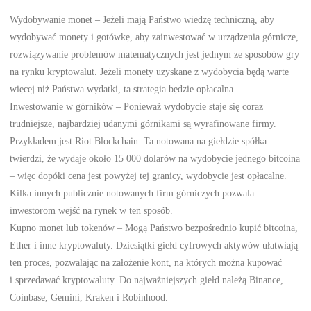
Wydobywanie monet – Jeżeli mają Państwo wiedzę techniczną, aby
wydobywać monety i gotówkę, aby zainwestować w urządzenia górnicze,
rozwiązywanie problemów matematycznych jest jednym ze sposobów gry
na rynku kryptowalut. Jeżeli monety uzyskane z wydobycia będą warte
więcej niż Państwa wydatki, ta strategia będzie opłacalna.
Inwestowanie w górników – Ponieważ wydobycie staje się coraz
trudniejsze, najbardziej udanymi górnikami są wyrafinowane firmy.
Przykładem jest Riot Blockchain: Ta notowana na giełdzie spółka
twierdzi, że wydaje około 15 000 dolarów na wydobycie jednego bitcoina
– więc dopóki cena jest powyżej tej granicy, wydobycie jest opłacalne.
Kilka innych publicznie notowanych firm górniczych pozwala
inwestorom wejść na rynek w ten sposób.
Kupno monet lub tokenów – Mogą Państwo bezpośrednio kupić bitcoina,
Ether i inne kryptowaluty. Dziesiątki giełd cyfrowych aktywów ułatwiają
ten proces, pozwalając na założenie kont, na których można kupować
i sprzedawać kryptowaluty. Do najważniejszych giełd należą Binance,
Coinbase, Gemini, Kraken i Robinhood.