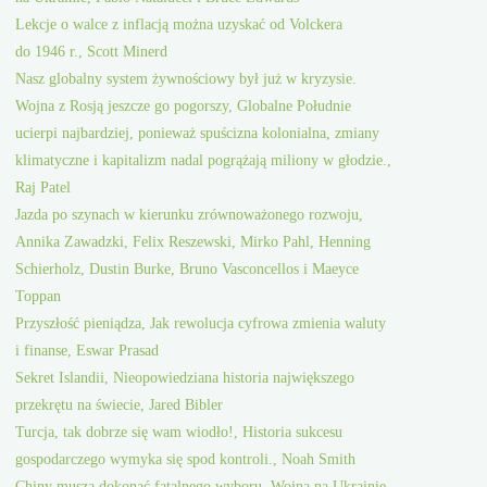
Lekcje o walce z inflacją można uzyskać od Volckera
do 1946 r., Scott Minerd
Nasz globalny system żywnościowy był już w kryzysie.
Wojna z Rosją jeszcze go pogorszy, Globalne Południe
ucierpi najbardziej, ponieważ spuścizna kolonialna, zmiany
klimatyczne i kapitalizm nadal pogrążają miliony w głodzie.,
Raj Patel
Jazda po szynach w kierunku zrównoważonego rozwoju,
Annika Zawadzki, Felix Reszewski, Mirko Pahl, Henning
Schierholz, Dustin Burke, Bruno Vasconcellos i Maeyce
Toppan
Przyszłość pieniądza, Jak rewolucja cyfrowa zmienia waluty
i finanse, Eswar Prasad
Sekret Islandii, Nieopowiedziana historia największego
przekrętu na świecie, Jared Bibler
Turcja, tak dobrze się wam wiodło!, Historia sukcesu
gospodarczego wymyka się spod kontroli., Noah Smith
Chiny muszą dokonać fatalnego wyboru, Wojna na Ukrainie,