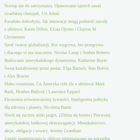
Startup nie do zatrzymania, Opanowanie tajnych zasad
izraelskiej chutzpah, Uri Adoni
Paradoks dobrobytu, Jak innowacje mogą podnieść narody
z ubóstwa, Karen Dillon, Efosa Ojomo i Clayton M
Christensen
Sześć twarzy globalizacji, Kto wygrywa, kto przegrywa
i dlaczego to ma znaczenie, Nicolas Lamp i Anthea Roberts
Budowanie amerykańskiego dynamizmu, Katherine Boyle
Świat kształtowany przez podaż, Elga Bartsch, Jean Boivin
i Alex Brazier
Słabo rozumiane, Co Ameryka robi źle o ubóstwie Mark
Rank, Heather Bullock i Lawrence Eppard
Ekonomia zrównoważonej żywności, Inteligentna polityka
dla zdrowia i planety, Nicoletta Batini
Niech się zacznie dziki jazgot, (Zbliża się koniec) Pierwszej
amerykańskiej bańkowej ekstrawagancji: Mieszkalnictwo,
akcje, obligacje i towary, Jeremy Grantham
Zasady postępowania w obliczu zmieniającego się porządku