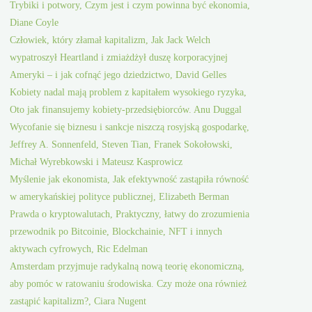
Trybiki i potwory, Czym jest i czym powinna być ekonomia,
Diane Coyle
Człowiek, który złamał kapitalizm, Jak Jack Welch
wypatroszył Heartland i zmiażdżył duszę korporacyjnej
Ameryki – i jak cofnąć jego dziedzictwo, David Gelles
Kobiety nadal mają problem z kapitałem wysokiego ryzyka,
Oto jak finansujemy kobiety-przedsiębiorców. Anu Duggal
Wycofanie się biznesu i sankcje niszczą rosyjską gospodarkę,
Jeffrey A. Sonnenfeld, Steven Tian, Franek Sokołowski,
Michał Wyrebkowski i Mateusz Kasprowicz
Myślenie jak ekonomista, Jak efektywność zastąpiła równość
w amerykańskiej polityce publicznej, Elizabeth Berman
Prawda o kryptowalutach, Praktyczny, łatwy do zrozumienia
przewodnik po Bitcoinie, Blockchainie, NFT i innych
aktywach cyfrowych, Ric Edelman
Amsterdam przyjmuje radykalną nową teorię ekonomiczną,
aby pomóc w ratowaniu środowiska. Czy może ona również
zastąpić kapitalizm?, Ciara Nugent