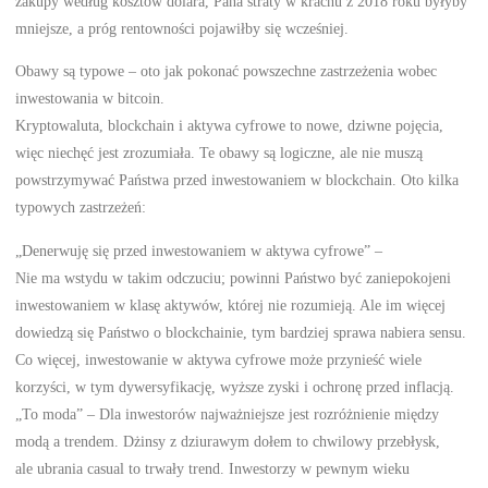
zakupy według kosztów dolara, Pana straty w krachu z 2018 roku byłyby
mniejsze, a próg rentowności pojawiłby się wcześniej.
Obawy są typowe – oto jak pokonać powszechne zastrzeżenia wobec
inwestowania w bitcoin.
Kryptowaluta, blockchain i aktywa cyfrowe to nowe, dziwne pojęcia,
więc niechęć jest zrozumiała. Te obawy są logiczne, ale nie muszą
powstrzymywać Państwa przed inwestowaniem w blockchain. Oto kilka
typowych zastrzeżeń:
„Denerwuję się przed inwestowaniem w aktywa cyfrowe” –
Nie ma wstydu w takim odczuciu; powinni Państwo być zaniepokojeni
inwestowaniem w klasę aktywów, której nie rozumieją. Ale im więcej
dowiedzą się Państwo o blockchainie, tym bardziej sprawa nabiera sensu.
Co więcej, inwestowanie w aktywa cyfrowe może przynieść wiele
korzyści, w tym dywersyfikację, wyższe zyski i ochronę przed inflacją.
„To moda” – Dla inwestorów najważniejsze jest rozróżnienie między
modą a trendem. Dżinsy z dziurawym dołem to chwilowy przebłysk,
ale ubrania casual to trwały trend. Inwestorzy w pewnym wieku