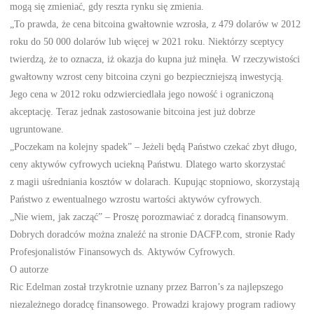
mogą się zmieniać, gdy reszta rynku się zmienia.
„To prawda, że cena bitcoina gwałtownie wzrosła, z 479 dolarów w 2012
roku do 50 000 dolarów lub więcej w 2021 roku. Niektórzy sceptycy
twierdzą, że to oznacza, iż okazja do kupna już minęła. W rzeczywistości
gwałtowny wzrost ceny bitcoina czyni go bezpieczniejszą inwestycją.
Jego cena w 2012 roku odzwierciedlała jego nowość i ograniczoną
akceptację. Teraz jednak zastosowanie bitcoina jest już dobrze
ugruntowane.
„Poczekam na kolejny spadek” – Jeżeli będą Państwo czekać zbyt długo,
ceny aktywów cyfrowych uciekną Państwu. Dlatego warto skorzystać
z magii uśredniania kosztów w dolarach. Kupując stopniowo, skorzystają
Państwo z ewentualnego wzrostu wartości aktywów cyfrowych.
„Nie wiem, jak zacząć” – Proszę porozmawiać z doradcą finansowym.
Dobrych doradców można znaleźć na stronie DACFP.com, stronie Rady
Profesjonalistów Finansowych ds. Aktywów Cyfrowych.
O autorze
Ric Edelman został trzykrotnie uznany przez Barron’s za najlepszego
niezależnego doradcę finansowego. Prowadzi krajowy program radiowy