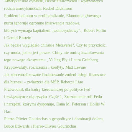
Amerykańskie dynastie, Historia założycieli i wpływowych
rodzin amerykańskich, Rachel Dickinson
Problem bailoutu w neoliberalizmie, Ekonomia głównego
nurtu ignoruje ogromne interwencje rządowe,
których wymaga kapitalizm „wolnorynkowy”., Robert Pollin
i Gerald Epstein
Jak będzie wyglądało chińskie Metaverse?, Czy to przyszłość,
czy moda, jedno jest pewne: Chiny nie ominą kształtowania
tego nowego ekosystemu., Yi Jing Fly i Laura Grünberg
Kryptowaluty, rozliczenia i kredyty, Matt Levine
Jak zdecentralizowane finansowanie zmieni usługi finansowe
dla biznesu – zwłaszcza dla MŚP, Rebecca Liao
Przewodnik dla kadry kierowniczej po polityce Fed
i związanym z nią ryzyku: Część 1, Zrozumienie roli Fedu
i narzędzi, którymi dysponuje, Dana M. Peterson i Hollis W.
Hart
Pierre-Olivier Gourinchas o geopolityce i dominacji dolara,
Bruce Edwards i Pierre-Olivier Gourinchas