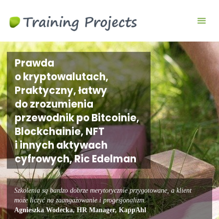
Wyjazdy
integracyjne,
szkolenia
team
Prawda
building
o kryptowalutach,
Praktyczny, łatwy
do zrozumienia
przewodnik po Bitcoinie,
Blockchainie, NFT
i innych aktywach
cyfrowych, Ric Edelman
Szkolenia są bardzo dobrze merytorycznie przygotowane, a klient
może liczyć na zaangażowanie i progesjonalizm.
Agnieszka Wodecka, HR Manager, KappAhl