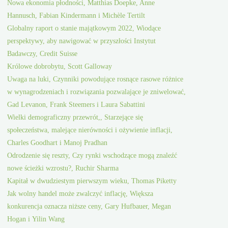
Nowa ekonomia płodności, Matthias Doepke, Anne
Hannusch, Fabian Kindermann i Michèle Tertilt
Globalny raport o stanie majątkowym 2022, Wiodące
perspektywy, aby nawigować w przyszłości Instytut
Badawczy, Credit Suisse
Królowe dobrobytu, Scott Galloway
Uwaga na luki, Czynniki powodujące rosnące rasowe różnice
w wynagrodzeniach i rozwiązania pozwalające je zniwelować,
Gad Levanon, Frank Steemers i Laura Sabattini
Wielki demograficzny przewrót,, Starzejące się
społeczeństwa, malejące nierówności i ożywienie inflacji,
Charles Goodhart i Manoj Pradhan
Odrodzenie się reszty, Czy rynki wschodzące mogą znaleźć
nowe ścieżki wzrostu?, Ruchir Sharma
Kapitał w dwudziestym pierwszym wieku, Thomas Piketty
Jak wolny handel może zwalczyć inflację, Większa
konkurencja oznacza niższe ceny, Gary Hufbauer, Megan
Hogan i Yilin Wang