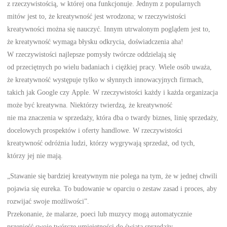
z rzeczywistością, w której ona funkcjonuje. Jednym z popularnych
mitów jest to, że kreatywność jest wrodzona; w rzeczywistości
kreatywności można się nauczyć. Innym utrwalonym poglądem jest to,
że kreatywność wymaga błysku odkrycia, doświadczenia aha!
W rzeczywistości najlepsze pomysły twórcze oddzielają się
od przeciętnych po wielu badaniach i ciężkiej pracy. Wiele osób uważa,
że kreatywność występuje tylko w słynnych innowacyjnych firmach,
takich jak Google czy Apple. W rzeczywistości każdy i każda organizacja
może być kreatywna. Niektórzy twierdzą, że kreatywność
nie ma znaczenia w sprzedaży, która dba o twardy biznes, linię sprzedaży,
docelowych prospektów i oferty handlowe. W rzeczywistości
kreatywność odróżnia ludzi, którzy wygrywają sprzedaż, od tych,
którzy jej nie mają.
„Stawanie się bardziej kreatywnym nie polega na tym, że w jednej chwili
pojawia się eureka. To budowanie w oparciu o zestaw zasad i proces, aby
rozwijać swoje możliwości”.
Przekonanie, że malarze, poeci lub muzycy mogą automatycznie
przenieść swoje twórcze umiejętności do świata sprzedaży,