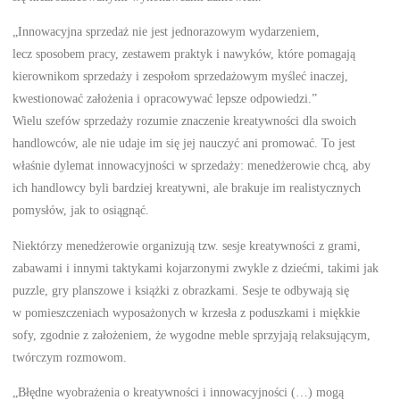
„Innowacyjna sprzedaż nie jest jednorazowym wydarzeniem,
lecz sposobem pracy, zestawem praktyk i nawyków, które pomagają
kierownikom sprzedaży i zespołom sprzedażowym myśleć inaczej,
kwestionować założenia i opracowywać lepsze odpowiedzi.”
Wielu szefów sprzedaży rozumie znaczenie kreatywności dla swoich
handlowców, ale nie udaje im się jej nauczyć ani promować. To jest
właśnie dylemat innowacyjności w sprzedaży: menedżerowie chcą, aby
ich handlowcy byli bardziej kreatywni, ale brakuje im realistycznych
pomysłów, jak to osiągnąć.
Niektórzy menedżerowie organizują tzw. sesje kreatywności z grami,
zabawami i innymi taktykami kojarzonymi zwykle z dziećmi, takimi jak
puzzle, gry planszowe i książki z obrazkami. Sesje te odbywają się
w pomieszczeniach wyposażonych w krzesła z poduszkami i miękkie
sofy, zgodnie z założeniem, że wygodne meble sprzyjają relaksującym,
twórczym rozmowom.
„Błędne wyobrażenia o kreatywności i innowacyjności (…) mogą