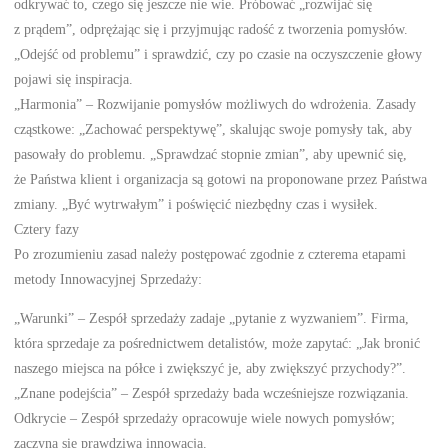
odkrywać to, czego się jeszcze nie wie. Próbować „rozwijać się
z prądem”, odprężając się i przyjmując radość z tworzenia pomysłów.
„Odejść od problemu” i sprawdzić, czy po czasie na oczyszczenie głowy
pojawi się inspiracja.
„Harmonia” – Rozwijanie pomysłów możliwych do wdrożenia. Zasady
cząstkowe: „Zachować perspektywę”, skalując swoje pomysły tak, aby
pasowały do problemu. „Sprawdzać stopnie zmian”, aby upewnić się,
że Państwa klient i organizacja są gotowi na proponowane przez Państwa
zmiany. „Być wytrwałym” i poświęcić niezbędny czas i wysiłek.
Cztery fazy
Po zrozumieniu zasad należy postępować zgodnie z czterema etapami
metody Innowacyjnej Sprzedaży:
„Warunki” – Zespół sprzedaży zadaje „pytanie z wyzwaniem”. Firma,
która sprzedaje za pośrednictwem detalistów, może zapytać: „Jak bronić
naszego miejsca na półce i zwiększyć je, aby zwiększyć przychody?”.
„Znane podejścia” – Zespół sprzedaży bada wcześniejsze rozwiązania.
Odkrycie – Zespół sprzedaży opracowuje wiele nowych pomysłów;
zaczyna się prawdziwa innowacja.