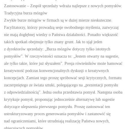
Zastosowanie – Zespół sprzedaży wdraża najlepsze z nowych pomysłów.
Tradycyjna burza mózgów
Zwykłe burze mózgów w firmach są w dużej mierze nieskuteczne.
Facylitatorzy, którzy prowadzą sesje swobodnego myślenia, zazwyczaj
nie mają dogłębnej wiedzy o Państwa działalności. Ponadto większość
takich spotkań obejmuje tylko znany grunt. Jak to ujął jeden
z dyrektorów sprzedaży: „Burza mózgów dotyczy tylko istotnych
pomysłów”. W rzeczywistości oznacza to: „Jestem otwarty na sugestie,
ale tylko takie, które już słyszałem”. Presja rówieśników może hamować
kreatywność podczas konwencjonalnych dyskusji o kreatywnych
koncepcjach. Zamiast tego proszę spróbować sesji krytycznych, formatu
zaczerpniętego ze świata sztuki, polegającego na „prezentacji pomysłu
z odpowiedzialnością”. Jedna osoba przedstawia pomysł. Następna osoba
krytykuje pomysł, proponując jednocześnie alternatywę lub sugestie
dotyczące ulepszenia pierwszego pomysłu. Proszę zastosować ten
ustrukturyzowany proces generowania pomysłów i zastanowić się
nad ograniczeniami, które utrudniają realizację Państwa nowych,
obiecujących pomysłów.