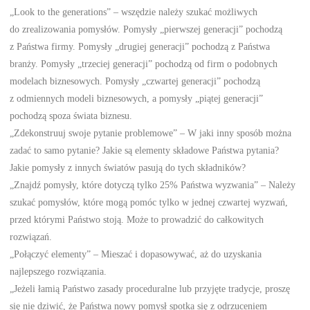
„Look to the generations” – wszędzie należy szukać możliwych
do zrealizowania pomysłów. Pomysły „pierwszej generacji” pochodzą
z Państwa firmy. Pomysły „drugiej generacji” pochodzą z Państwa
branży. Pomysły „trzeciej generacji” pochodzą od firm o podobnych
modelach biznesowych. Pomysły „czwartej generacji” pochodzą
z odmiennych modeli biznesowych, a pomysły „piątej generacji”
pochodzą spoza świata biznesu.
„Zdekonstruuj swoje pytanie problemowe” – W jaki inny sposób można
zadać to samo pytanie? Jakie są elementy składowe Państwa pytania?
Jakie pomysły z innych światów pasują do tych składników?
„Znajdź pomysły, które dotyczą tylko 25% Państwa wyzwania” – Należy
szukać pomysłów, które mogą pomóc tylko w jednej czwartej wyzwań,
przed którymi Państwo stoją. Może to prowadzić do całkowitych
rozwiązań.
„Połączyć elementy” – Mieszać i dopasowywać, aż do uzyskania
najlepszego rozwiązania.
„Jeżeli łamią Państwo zasady proceduralne lub przyjęte tradycje, proszę
się nie dziwić, że Państwa nowy pomysł spotka się z odrzuceniem