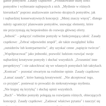
gamie pomysłów. Zasady cząstkowe: „Produkowanie dużej ilości
pomysłów i wybieranie najlepszych z nich. „Myślenie w różnych
kierunkach” poprzez analizowanie zarówno skrajnych pomysłów, jak
i najbardziej konserwatywnych koncepcji. „Mniej znaczy więcej”, dlatego
należy ograniczyć planowanie pomysłów, usuwając elementy, które
nie przyczyniają się bezpośrednio do rozwoju głównej oferty.
„Jedność” – połączyć rozbieżne pomysły w funkcjonującą całość. Zasady
cząstkowe: „Zebrać odpowiedni zespół”, ale także uwzględnić kilku
„outsiderów lub kontrpartnerów”, aby uzyskać cenne „napięcie twórcze”.
„Współpracować” jako jednostki; pozwolić ludziom rozwijać swoje
najbardziej kreatywne pomysły i słuchać wszystkich. „Zrozumieć inne
perspektywy” i nie zakochiwać się we własnych pomysłach lub taktykach.
„Kontrast” – pozostać otwartym na rozbieżne opinie. Zasady cząstkowe:
„Łamać zasady”, które hamują kreatywność. „Nie akceptować tego,
co przyjęte”, ponieważ to prowadzi do niekreatywnego myślenia.
„Nie krępuj się krytyką” i słuchaj opinii wszystkich.
„Ruch” – Wielkie pomysły polegają na rozwijaniu różnych, obiecujących
koncepcji. Zasady cząstkowe: „Zadawać właściwe pytania” i nauczyć się