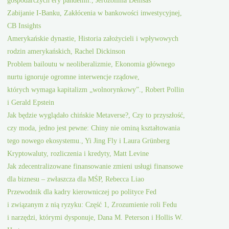
gospodarczych ery pandemii., Jerozolima Demsas
Zabijanie I-Banku, Zakłócenia w bankowości inwestycyjnej,
CB Insights
Amerykańskie dynastie, Historia założycieli i wpływowych
rodzin amerykańskich, Rachel Dickinson
Problem bailoutu w neoliberalizmie, Ekonomia głównego
nurtu ignoruje ogromne interwencje rządowe,
których wymaga kapitalizm „wolnorynkowy”., Robert Pollin
i Gerald Epstein
Jak będzie wyglądało chińskie Metaverse?, Czy to przyszłość,
czy moda, jedno jest pewne: Chiny nie ominą kształtowania
tego nowego ekosystemu., Yi Jing Fly i Laura Grünberg
Kryptowaluty, rozliczenia i kredyty, Matt Levine
Jak zdecentralizowane finansowanie zmieni usługi finansowe
dla biznesu – zwłaszcza dla MŚP, Rebecca Liao
Przewodnik dla kadry kierowniczej po polityce Fed
i związanym z nią ryzyku: Część 1, Zrozumienie roli Fedu
i narzędzi, którymi dysponuje, Dana M. Peterson i Hollis W.