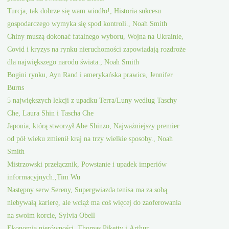
Turcja, tak dobrze się wam wiodło!, Historia sukcesu
gospodarczego wymyka się spod kontroli., Noah Smith
Chiny muszą dokonać fatalnego wyboru, Wojna na Ukrainie,
Covid i kryzys na rynku nieruchomości zapowiadają rozdroże
dla największego narodu świata., Noah Smith
Bogini rynku, Ayn Rand i amerykańska prawica, Jennifer
Burns
5 największych lekcji z upadku Terra/Luny według Taschy
Che, Laura Shin i Tascha Che
Japonia, którą stworzył Abe Shinzo, Najważniejszy premier
od pół wieku zmienił kraj na trzy wielkie sposoby., Noah
Smith
Mistrzowski przełącznik, Powstanie i upadek imperiów
informacyjnych.,Tim Wu
Następny serw Sereny, Supergwiazda tenisa ma za sobą
niebywałą karierę, ale wciąż ma coś więcej do zaoferowania
na swoim korcie, Sylvia Obell
Ekonomia nierówności, Thomas Piketty i Arthur