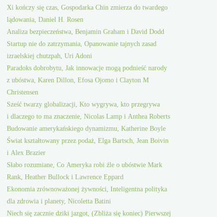
Xi kończy się czas, Gospodarka Chin zmierza do twardego
lądowania, Daniel H. Rosen
Analiza bezpieczeństwa, Benjamin Graham i David Dodd
Startup nie do zatrzymania, Opanowanie tajnych zasad
izraelskiej chutzpah, Uri Adoni
Paradoks dobrobytu, Jak innowacje mogą podnieść narody
z ubóstwa, Karen Dillon, Efosa Ojomo i Clayton M
Christensen
Sześć twarzy globalizacji, Kto wygrywa, kto przegrywa
i dlaczego to ma znaczenie, Nicolas Lamp i Anthea Roberts
Budowanie amerykańskiego dynamizmu, Katherine Boyle
Świat kształtowany przez podaż, Elga Bartsch, Jean Boivin
i Alex Brazier
Słabo rozumiane, Co Ameryka robi źle o ubóstwie Mark
Rank, Heather Bullock i Lawrence Eppard
Ekonomia zrównoważonej żywności, Inteligentna polityka
dla zdrowia i planety, Nicoletta Batini
Niech się zacznie dziki jazgot, (Zbliża się koniec) Pierwszej