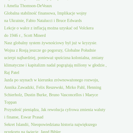
i Amelia Thomson-DeVeaux
Globalna stabilność finansowa, Implikacje wojny
na Ukrainie, Fabio Natalucci i Bruce Edwards
Lekcje o walce z inflacją można uzyskać od Volckera
do 1946 r., Scott Minerd
Nasz globalny system żywnościowy był już w kryzysie.
Wojna z Rosją jeszcze go pogorszy, Globalne Południe
ucierpi najbardziej, ponieważ spuścizna kolonialna, zmiany
klimatyczne i kapitalizm nadal pogrążają miliony w głodzie.,
Raj Patel
Jazda po szynach w kierunku zrównoważonego rozwoju,
Annika Zawadzki, Felix Reszewski, Mirko Pahl, Henning
Schierholz, Dustin Burke, Bruno Vasconcellos i Maeyce
Toppan
Przyszłość pieniądza, Jak rewolucja cyfrowa zmienia waluty
i finanse, Eswar Prasad
Sekret Islandii, Nieopowiedziana historia największego
przekrętu na świecie, Jared Bibler