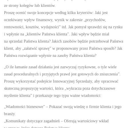
ze strony kolegów lub klientów.
Proszę ocenić swoje koncepcje według kilku kryteriów: Jaki jest
oczekiwany wpływ finansowy, wynik w zakresie „przychodów,
rentowności, kosztów, wydajności” itd. Jak pomysł sprawdzi się na rynku
i wpłynie na „klientów Państwa klienta”. Jaki wpływ będzie miał
na sprzedaż Państwa klienta? Jakich zasobów będzie potrzebował Państwa
klient, aby „załatwić sprawę” w proponowany przez Państwa sposób? Jak
Państwa rozwiązanie wpłynie na zasoby Państwa klienta?
„O ile łamanie zasad działania jest zazwyczaj ryzykowne, o tyle wiele
zasad proceduralnych i przyjętych prawd jest gotowych do zniszczenia”.
Proszę wykorzystać podejście Innowacyjnej Sprzedaży, aby opracować
skuteczną propozycję wartości, która „wykracza poza dotychczasowe
myślenie klienta” i przekazuje tego typu ważne wiadomości:
„Wiadomości biznesowe” – Pokazać swoją wiedzę o firmie klienta i jego
branży.
„Komunikaty dotyczące zagadnień – Oferują wartościowy wkład