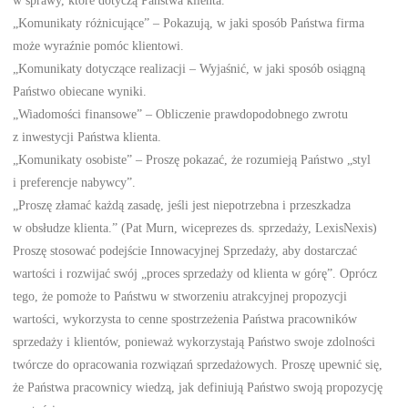
w sprawy, które dotyczą Państwa klienta.
„Komunikaty różnicujące” – Pokazują, w jaki sposób Państwa firma
może wyraźnie pomóc klientowi.
„Komunikaty dotyczące realizacji – Wyjaśnić, w jaki sposób osiągną
Państwo obiecane wyniki.
„Wiadomości finansowe” – Obliczenie prawdopodobnego zwrotu
z inwestycji Państwa klienta.
„Komunikaty osobiste” – Proszę pokazać, że rozumieją Państwo „styl
i preferencje nabywcy”.
„Proszę złamać każdą zasadę, jeśli jest niepotrzebna i przeszkadza
w obsłudze klienta.” (Pat Murn, wiceprezes ds. sprzedaży, LexisNexis)
Proszę stosować podejście Innowacyjnej Sprzedaży, aby dostarczać
wartości i rozwijać swój „proces sprzedaży od klienta w górę”. Oprócz
tego, że pomoże to Państwu w stworzeniu atrakcyjnej propozycji
wartości, wykorzysta to cenne spostrzeżenia Państwa pracowników
sprzedaży i klientów, ponieważ wykorzystają Państwo swoje zdolności
twórcze do opracowania rozwiązań sprzedażowych. Proszę upewnić się,
że Państwa pracownicy wiedzą, jak definiują Państwo swoją propozycję