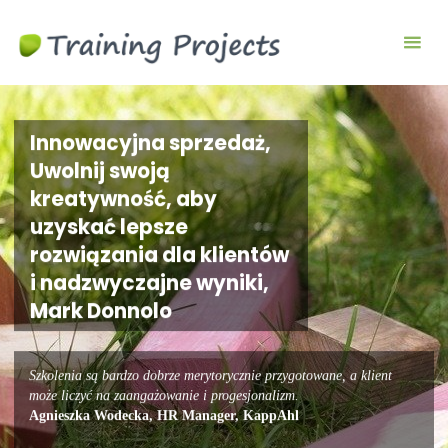
Wyjazdy
integracyjne,
szkolenia
team
building
Innowacyjna sprzedaż,
Uwolnij swoją
kreatywność, aby
uzyskać lepsze
rozwiązania dla klientów
i nadzwyczajne wyniki,
Mark Donnolo
Szkolenia są bardzo dobrze merytorycznie przygotowane, a klient
może liczyć na zaangażowanie i progesjonalizm.
Agnieszka Wodecka, HR Manager, KappAhl