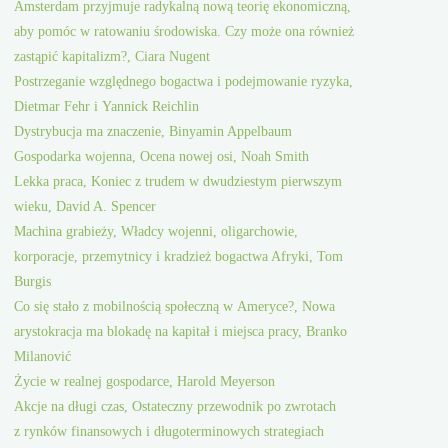
Amsterdam przyjmuje radykalną nową teorię ekonomiczną,
aby pomóc w ratowaniu środowiska. Czy może ona również
zastąpić kapitalizm?, Ciara Nugent
Postrzeganie względnego bogactwa i podejmowanie ryzyka,
Dietmar Fehr i Yannick Reichlin
Dystrybucja ma znaczenie, Binyamin Appelbaum
Gospodarka wojenna, Ocena nowej osi, Noah Smith
Lekka praca, Koniec z trudem w dwudziestym pierwszym
wieku, David A. Spencer
Machina grabieży, Władcy wojenni, oligarchowie,
korporacje, przemytnicy i kradzież bogactwa Afryki, Tom
Burgis
Co się stało z mobilnością społeczną w Ameryce?, Nowa
arystokracja ma blokadę na kapitał i miejsca pracy, Branko
Milanović
Życie w realnej gospodarce, Harold Meyerson
Akcje na długi czas, Ostateczny przewodnik po zwrotach
z rynków finansowych i długoterminowych strategiach