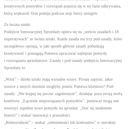
kreatywnych pomysłów i rozwiązań pojawia się w tej fazie odkrywania,
którą większość firm pomija podczas sesji burzy mózgów.
Ze świata sztuki
Podejście Innowacyjnej Sprzedaży opiera się na „sześciu zasadach i 18
imperatywach” ze świata sztuki. Każda zasada ma trzy pod-zasady, które
szczegółowo opisują, w jaki sposób główne zasady pobudzają
kreatywność i pomagają Państwu opracować najlepsze pomysły
i rozwiązania sprzedażowe. Zasady i pod-zasady podejścia Innowacyjnej
Sprzedaży to:
„Wzór” – dzieła sztuki mają wizualne wzory. Proszę zapytać, jakie
wzorce z innych dziedzin mogłyby pomóc Państwa klientowi? Pod-
zasady: „Nie krępuj się poczuć zagubionym”, działając poza swoją strefą
komfortu. „Łączenie niepowiązanych pomysłów”, ponieważ mogą one
stworzyć zupełnie nowe pomysły na sprzedaż. „Stać się studentem
historii” i szukać innowacji z przeszłości.
„Różnorodność” – szukać „odmienności lub kontrastów” w szerokiej