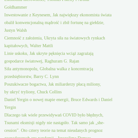
Goldhammer
Inwestowanie z Keynesem, Jak największy ekonomista świata
obalił konwencjonalną mądrość i zbił fortunę na giełdzie,
Justyn Walsh
Ciemność z założenia, Ukryta siła na światowych rynkach
kapitałowych, Walter Mattli
Linie uskoku, Jak ukryte pęknięcia wciąż zagrażają
gospodarce światowej, Raghuram G. Rajan
Siła antymonopolu, Globalna walka z koncentracją
przedsiębiorstw, Barry C. Lynn
Poszukiwacze bogactwa, Jak miliarderzy płacą miliony,
by ukryć tryliony, Chuck Collins
Daniel Yergin o nowej mapie energii, Bruce Edwards i Daniel
Yergin
Dlaczego tak wiele przewidywań COVID było błędnych,
Tsunami eksmisji nigdy nie nastąpiło. Tak samo jak „she-
cession”. Oto cztery teorie na temat nieudanych prognoz