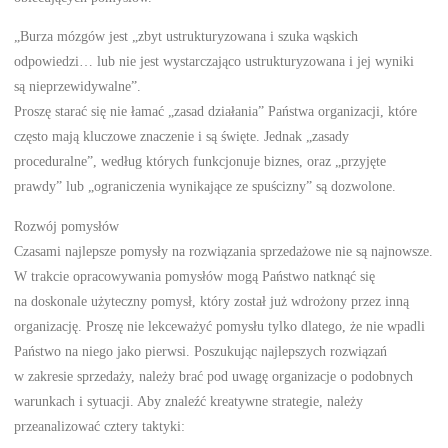
„Burza mózgów jest „zbyt ustrukturyzowana i szuka wąskich
odpowiedzi… lub nie jest wystarczająco ustrukturyzowana i jej wyniki
są nieprzewidywalne”.
Proszę starać się nie łamać „zasad działania” Państwa organizacji, które
często mają kluczowe znaczenie i są święte. Jednak „zasady
proceduralne”, według których funkcjonuje biznes, oraz „przyjęte
prawdy” lub „ograniczenia wynikające ze spuścizny” są dozwolone.
Rozwój pomysłów
Czasami najlepsze pomysły na rozwiązania sprzedażowe nie są najnowsze.
W trakcie opracowywania pomysłów mogą Państwo natknąć się
na doskonale użyteczny pomysł, który został już wdrożony przez inną
organizację. Proszę nie lekceważyć pomysłu tylko dlatego, że nie wpadli
Państwo na niego jako pierwsi. Poszukując najlepszych rozwiązań
w zakresie sprzedaży, należy brać pod uwagę organizacje o podobnych
warunkach i sytuacji. Aby znaleźć kreatywne strategie, należy
przeanalizować cztery taktyki: