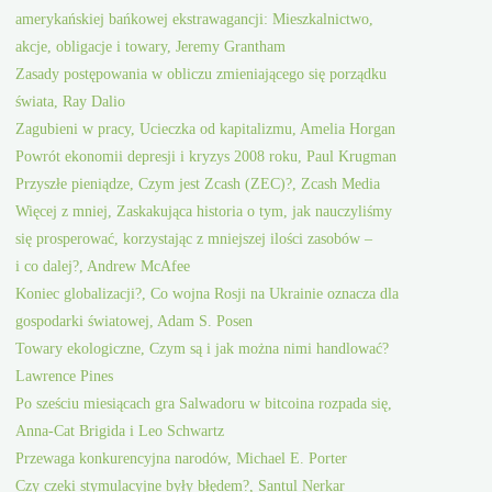
amerykańskiej bańkowej ekstrawagancji: Mieszkalnictwo,
akcje, obligacje i towary, Jeremy Grantham
Zasady postępowania w obliczu zmieniającego się porządku
świata, Ray Dalio
Zagubieni w pracy, Ucieczka od kapitalizmu, Amelia Horgan
Powrót ekonomii depresji i kryzys 2008 roku, Paul Krugman
Przyszłe pieniądze, Czym jest Zcash (ZEC)?, Zcash Media
Więcej z mniej, Zaskakująca historia o tym, jak nauczyliśmy
się prosperować, korzystając z mniejszej ilości zasobów –
i co dalej?, Andrew McAfee
Koniec globalizacji?, Co wojna Rosji na Ukrainie oznacza dla
gospodarki światowej, Adam S. Posen
Towary ekologiczne, Czym są i jak można nimi handlować?
Lawrence Pines
Po sześciu miesiącach gra Salwadoru w bitcoina rozpada się,
Anna-Cat Brigida i Leo Schwartz
Przewaga konkurencyjna narodów, Michael E. Porter
Czy czeki stymulacyjne były błędem?, Santul Nerkar