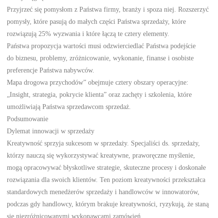
Przyjrzeć się pomysłom z Państwa firmy, branży i spoza niej. Rozszerzyć
pomysły, które pasują do małych części Państwa sprzedaży, które
rozwiązują 25% wyzwania i które łączą te cztery elementy.
Państwa propozycja wartości musi odzwierciedlać Państwa podejście
do biznesu, problemy, zróżnicowanie, wykonanie, finanse i osobiste
preferencje Państwa nabywców.
Mapa drogowa przychodów” obejmuje cztery obszary operacyjne:
„Insight, strategia, pokrycie klienta” oraz zachęty i szkolenia, które
umożliwiają Państwa sprzedawcom sprzedaż.
Podsumowanie
Dylemat innowacji w sprzedaży
Kreatywność sprzyja sukcesom w sprzedaży. Specjaliści ds. sprzedaży,
którzy nauczą się wykorzystywać kreatywne, praworęczne myślenie,
mogą opracowywać błyskotliwe strategie, skuteczne procesy i doskonałe
rozwiązania dla swoich klientów. Ten poziom kreatywności przekształca
standardowych menedżerów sprzedaży i handlowców w innowatorów,
podczas gdy handlowcy, którym brakuje kreatywności, ryzykują, że staną
się niezróżnicowanymi wykonawcami zamówień.