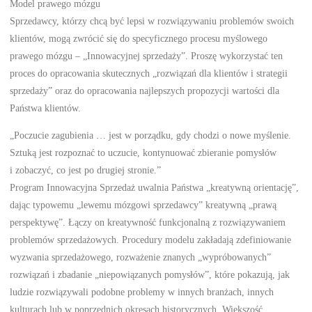
Model prawego mózgu
Sprzedawcy, którzy chcą być lepsi w rozwiązywaniu problemów swoich
klientów, mogą zwrócić się do specyficznego procesu myślowego
prawego mózgu – „Innowacyjnej sprzedaży”. Proszę wykorzystać ten
proces do opracowania skutecznych „rozwiązań dla klientów i strategii
sprzedaży” oraz do opracowania najlepszych propozycji wartości dla
Państwa klientów.
„Poczucie zagubienia … jest w porządku, gdy chodzi o nowe myślenie.
Sztuką jest rozpoznać to uczucie, kontynuować zbieranie pomysłów
i zobaczyć, co jest po drugiej stronie.”
Program Innowacyjna Sprzedaż uwalnia Państwa „kreatywną orientację”,
dając typowemu „lewemu mózgowi sprzedawcy” kreatywną „prawą
perspektywę”. Łączy on kreatywność funkcjonalną z rozwiązywaniem
problemów sprzedażowych. Procedury modelu zakładają zdefiniowanie
wyzwania sprzedażowego, rozważenie znanych „wypróbowanych”
rozwiązań i zbadanie „niepowiązanych pomysłów”, które pokazują, jak
ludzie rozwiązywali podobne problemy w innych branżach, innych
kulturach lub w poprzednich okresach historycznych. Większość