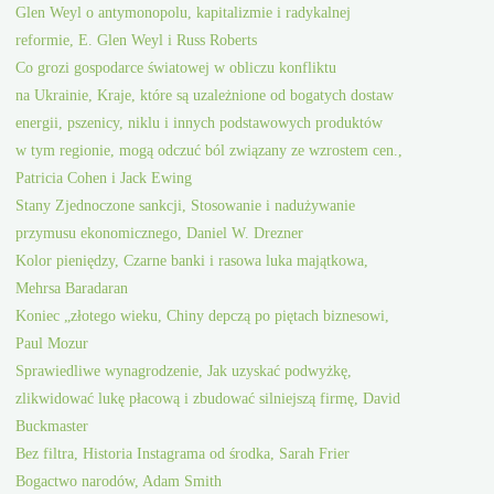
Glen Weyl o antymonopolu, kapitalizmie i radykalnej
reformie, E. Glen Weyl i Russ Roberts
Co grozi gospodarce światowej w obliczu konfliktu
na Ukrainie, Kraje, które są uzależnione od bogatych dostaw
energii, pszenicy, niklu i innych podstawowych produktów
w tym regionie, mogą odczuć ból związany ze wzrostem cen.,
Patricia Cohen i Jack Ewing
Stany Zjednoczone sankcji, Stosowanie i nadużywanie
przymusu ekonomicznego, Daniel W. Drezner
Kolor pieniędzy, Czarne banki i rasowa luka majątkowa,
Mehrsa Baradaran
Koniec „złotego wieku, Chiny depczą po piętach biznesowi,
Paul Mozur
Sprawiedliwe wynagrodzenie, Jak uzyskać podwyżkę,
zlikwidować lukę płacową i zbudować silniejszą firmę, David
Buckmaster
Bez filtra, Historia Instagrama od środka, Sarah Frier
Bogactwo narodów, Adam Smith