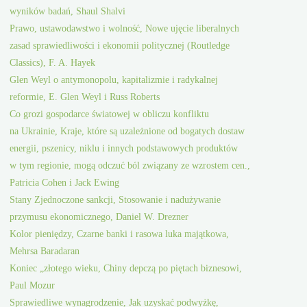
wyników badań, Shaul Shalvi
Prawo, ustawodawstwo i wolność, Nowe ujęcie liberalnych
zasad sprawiedliwości i ekonomii politycznej (Routledge
Classics), F. A. Hayek
Glen Weyl o antymonopolu, kapitalizmie i radykalnej
reformie, E. Glen Weyl i Russ Roberts
Co grozi gospodarce światowej w obliczu konfliktu
na Ukrainie, Kraje, które są uzależnione od bogatych dostaw
energii, pszenicy, niklu i innych podstawowych produktów
w tym regionie, mogą odczuć ból związany ze wzrostem cen.,
Patricia Cohen i Jack Ewing
Stany Zjednoczone sankcji, Stosowanie i nadużywanie
przymusu ekonomicznego, Daniel W. Drezner
Kolor pieniędzy, Czarne banki i rasowa luka majątkowa,
Mehrsa Baradaran
Koniec „złotego wieku, Chiny depczą po piętach biznesowi,
Paul Mozur
Sprawiedliwe wynagrodzenie, Jak uzyskać podwyżkę,