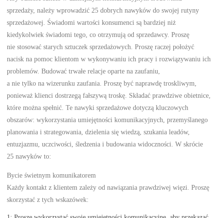
sprzedaży, należy wprowadzić 25 dobrych nawyków do swojej rutyny
sprzedażowej. Świadomi wartości konsumenci są bardziej niż
kiedykolwiek świadomi tego, co otrzymują od sprzedawcy. Proszę
nie stosować starych sztuczek sprzedażowych. Proszę raczej położyć
nacisk na pomoc klientom w wykonywaniu ich pracy i rozwiązywaniu ich
problemów. Budować trwałe relacje oparte na zaufaniu,
a nie tylko na wizerunku zaufania. Proszę być naprawdę troskliwym,
ponieważ klienci dostrzegą fałszywą troskę. Składać prawdziwe obietnice,
które można spełnić. Te nawyki sprzedażowe dotyczą kluczowych
obszarów: wykorzystania umiejętności komunikacyjnych, przemyślanego
planowania i strategowania, dzielenia się wiedzą, szukania leadów,
entuzjazmu, uczciwości, śledzenia i budowania widoczności. W skrócie
25 nawyków to:
Bycie świetnym komunikatorem
Każdy kontakt z klientem zależy od nawiązania prawdziwej więzi. Proszę
skorzystać z tych wskazówek:
1: Proszę wykorzystać swoje umiejętności komunikacyjne, aby przekazać