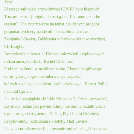
Yergin
Dlaczego tak wiele przewidywań COVID było błędnych,
Tsunami eksmisji nigdy nie nastąpiło. Tak samo jak „she-
cession”. Oto cztery teorie na temat nieudanych prognoz
gospodarczych ery pandemii., Jerozolima Demsas
Zabijanie I-Banku, Zakłócenia w bankowości inwestycyjnej,
CB Insights
Amerykańskie dynastie, Historia założycieli i wpływowych
rodzin amerykańskich, Rachel Dickinson
Problem bailoutu w neoliberalizmie, Ekonomia głównego
nurtu ignoruje ogromne interwencje rządowe,
których wymaga kapitalizm „wolnorynkowy”., Robert Pollin
i Gerald Epstein
Jak będzie wyglądało chińskie Metaverse?, Czy to przyszłość,
czy moda, jedno jest pewne: Chiny nie ominą kształtowania
tego nowego ekosystemu., Yi Jing Fly i Laura Grünberg
Kryptowaluty, rozliczenia i kredyty, Matt Levine
Jak zdecentralizowane finansowanie zmieni usługi finansowe