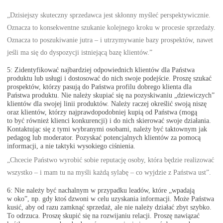
„Dzisiejszy skuteczny sprzedawca jest skłonny myśleć perspektywicznie.
Oznacza to konsekwentne szukanie kolejnego kroku w procesie sprzedaży.
Oznacza to poszukiwanie jutra – i utrzymywanie bazy prospektów, nawet
jeśli ma się do dyspozycji istniejącą bazę klientów.”
5: Zidentyfikować najbardziej odpowiednich klientów dla Państwa
produktu lub usługi i dostosować do nich swoje podejście. Proszę szukać
prospektów, którzy pasują do Państwa profilu dobrego klienta dla
Państwa produktu. Nie należy skupiać się na pozyskiwaniu „dziewiczych”
klientów dla swojej linii produktów. Należy raczej określić swoją niszę
oraz klientów, którzy najprawdopodobniej kupią od Państwa (mogą
to być również klienci konkurencji) i do nich skierować swoje działania.
Kontaktując się z tymi wybranymi osobami, należy być taktownym jak
pedagog lub moderator. Pozyskać potencjalnych klientów za pomocą
informacji, a nie taktyki wysokiego ciśnienia.
„Chcecie Państwo wyrobić sobie reputację osoby, która będzie realizować
wszystko – i mam tu na myśli każdą sylabę – co wyjdzie z Państwa ust”.
6: Nie należy być nachalnym w przypadku leadów, które „wpadają
w oko”, np. gdy ktoś dzwoni w celu uzyskania informacji. Może Państwa
kusić, aby od razu zamknąć sprzedaż, ale nie należy działać zbyt szybko.
To odrzuca. Proszę skupić się na rozwijaniu relacji. Proszę nawiązać