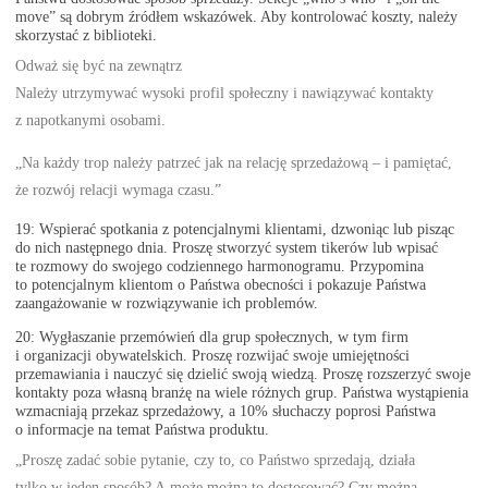
move” są dobrym źródłem wskazówek. Aby kontrolować koszty, należy
skorzystać z biblioteki.
Odważ się być na zewnątrz
Należy utrzymywać wysoki profil społeczny i nawiązywać kontakty
z napotkanymi osobami.
„Na każdy trop należy patrzeć jak na relację sprzedażową – i pamiętać,
że rozwój relacji wymaga czasu.”
19: Wspierać spotkania z potencjalnymi klientami, dzwoniąc lub pisząc
do nich następnego dnia. Proszę stworzyć system tikerów lub wpisać
te rozmowy do swojego codziennego harmonogramu. Przypomina
to potencjalnym klientom o Państwa obecności i pokazuje Państwa
zaangażowanie w rozwiązywanie ich problemów.
20: Wygłaszanie przemówień dla grup społecznych, w tym firm
i organizacji obywatelskich. Proszę rozwijać swoje umiejętności
przemawiania i nauczyć się dzielić swoją wiedzą. Proszę rozszerzyć swoje
kontakty poza własną branżę na wiele różnych grup. Państwa wystąpienia
wzmacniają przekaz sprzedażowy, a 10% słuchaczy poprosi Państwa
o informacje na temat Państwa produktu.
„Proszę zadać sobie pytanie, czy to, co Państwo sprzedają, działa
tylko w jeden sposób? A może można to dostosować? Czy można