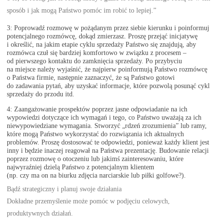
sposób i jak mogą Państwo pomóc im robić to lepiej.”
3: Poprowadź rozmowę w pożądanym przez siebie kierunku i poinformuj
potencjalnego rozmówcę, dokąd zmierzasz. Proszę przejąć inicjatywę
i określić, na jakim etapie cyklu sprzedaży Państwo się znajdują, aby
rozmówca czuł się bardziej komfortowo w związku z procesem –
od pierwszego kontaktu do zamknięcia sprzedaży. Po przybyciu
na miejsce należy wyjaśnić, że najpierw poinformują Państwo rozmówcę
o Państwa firmie, następnie zaznaczyć, że są Państwo gotowi
do zadawania pytań, aby uzyskać informacje, które pozwolą posunąć cykl
sprzedaży do przodu itd.
4: Zaangażowanie prospektów poprzez jasne odpowiadanie na ich
wypowiedzi dotyczące ich wymagań i tego, co Państwo uważają za ich
niewypowiedziane wymagania. Stworzyć „rdzeń zrozumienia” lub ramy,
które mogą Państwo wykorzystać do rozwiązania ich aktualnych
problemów. Proszę dostosować te odpowiedzi, ponieważ każdy klient jest
inny i będzie inaczej reagował na Państwa prezentację. Budowanie relacji
poprzez rozmowę o otoczeniu lub jakimś zainteresowaniu, które
najwyraźniej dzielą Państwo z potencjalnym klientem
(np. czy ma on na biurku zdjęcia narciarskie lub piłki golfowe?).
Bądź strategiczny i planuj swoje działania
Dokładne przemyślenie może pomóc w podjęciu celowych,
produktywnych działań.