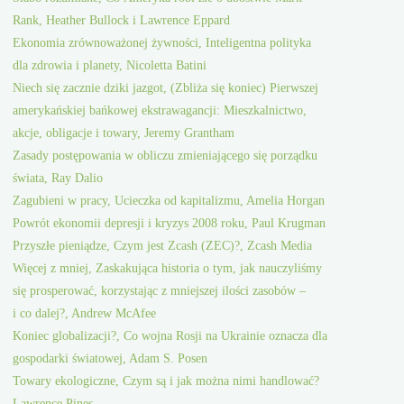
Rank, Heather Bullock i Lawrence Eppard
Ekonomia zrównoważonej żywności, Inteligentna polityka
dla zdrowia i planety, Nicoletta Batini
Niech się zacznie dziki jazgot, (Zbliża się koniec) Pierwszej
amerykańskiej bańkowej ekstrawagancji: Mieszkalnictwo,
akcje, obligacje i towary, Jeremy Grantham
Zasady postępowania w obliczu zmieniającego się porządku
świata, Ray Dalio
Zagubieni w pracy, Ucieczka od kapitalizmu, Amelia Horgan
Powrót ekonomii depresji i kryzys 2008 roku, Paul Krugman
Przyszłe pieniądze, Czym jest Zcash (ZEC)?, Zcash Media
Więcej z mniej, Zaskakująca historia o tym, jak nauczyliśmy
się prosperować, korzystając z mniejszej ilości zasobów –
i co dalej?, Andrew McAfee
Koniec globalizacji?, Co wojna Rosji na Ukrainie oznacza dla
gospodarki światowej, Adam S. Posen
Towary ekologiczne, Czym są i jak można nimi handlować?
Lawrence Pines