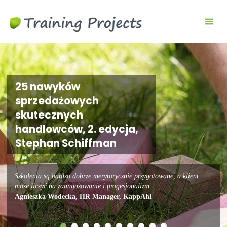
Wyjazdy
integracyjne,
szkolenia
team
building
25 nawyków
sprzedażowych
skutecznych
handlowców, 2. edycja,
Stephan Schiffman
Szkolenia są bardzo dobrze merytorycznie przygotowane, a klient
może liczyć na zaangażowanie i progesjonalizm.
Agnieszka Wodecka, HR Manager, KappAhl