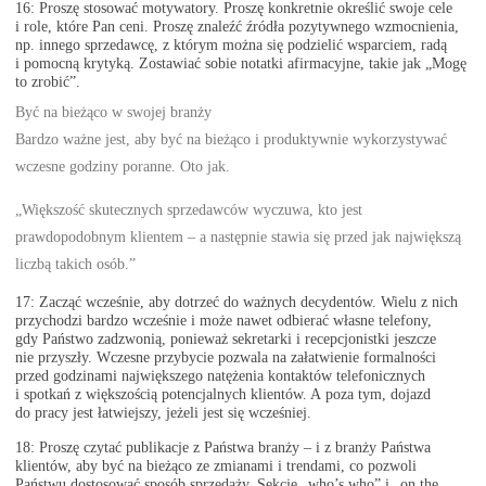
16: Proszę stosować motywatory. Proszę konkretnie określić swoje cele
i role, które Pan ceni. Proszę znaleźć źródła pozytywnego wzmocnienia,
np. innego sprzedawcę, z którym można się podzielić wsparciem, radą
i pomocną krytyką. Zostawiać sobie notatki afirmacyjne, takie jak „Mogę
to zrobić”.
Być na bieżąco w swojej branży
Bardzo ważne jest, aby być na bieżąco i produktywnie wykorzystywać
wczesne godziny poranne. Oto jak.
„Większość skutecznych sprzedawców wyczuwa, kto jest
prawdopodobnym klientem – a następnie stawia się przed jak największą
liczbą takich osób.”
17: Zacząć wcześnie, aby dotrzeć do ważnych decydentów. Wielu z nich
przychodzi bardzo wcześnie i może nawet odbierać własne telefony,
gdy Państwo zadzwonią, ponieważ sekretarki i recepcjonistki jeszcze
nie przyszły. Wczesne przybycie pozwala na załatwienie formalności
przed godzinami największego natężenia kontaktów telefonicznych
i spotkań z większością potencjalnych klientów. A poza tym, dojazd
do pracy jest łatwiejszy, jeżeli jest się wcześniej.
18: Proszę czytać publikacje z Państwa branży – i z branży Państwa
klientów, aby być na bieżąco ze zmianami i trendami, co pozwoli
Państwu dostosować sposób sprzedaży. Sekcje „who’s who” i „on the