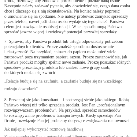
krótką rozmowę, aby zbudować porozumienie i poznać daną osobę.
Następnie należy zadawać pytania, aby dowiedzieć się, czego dana osoba
chce i dlaczego się z nią skontaktowała. Na koniec należy poprosić
o umówienie się na spotkanie. Nie należy próbować zamykać sprzedaży
przez telefon, nawet jeśli dana osoba wydaje się tego chcieć. Państwa
celem jest nawiązanie osobistej relacji. W ten sposób mogą Państwo
sprzedać jeszcze więcej i zwiększyć potencjał przyszłej sprzedaży.
7: Sprawić, aby Państwa produkt lub usługa odpowiadały potrzebom
potencjalnych klientów. Proszę znaleźć sposób na dostosowanie
i elastyczność. Na przykład, spinacz do papieru może mieć wiele
zastosowań poza trzymaniem papieru razem. Proszę zastanowić się, jak
Państwa produkt mógłby spełnić nowe zadanie. Proszę poszukać różnych
sposobów prezentacji produktu lub znaleźć nowe grupy osób,
do których można się zwrócić.
„Relacje buduje się na zaufaniu, a zaufanie buduje się na wszelkiego
rodzaju dowodach”.
8: Prezentuj się jako konsultant – i postrzegaj siebie jako takiego. Robią
Państwo więcej niż tylko sprzedają produkt. Jest Pan „profesjonalnym
rozwiązywaczem problemów”. Na przykład, sprzedaż samochodów
to rozwiązywanie problemów transportowych. Kiedy sprzedaje Pan
firmie, rozwiązuje Pan jej problemy dotyczące zwiększenia rentowności.
Jak najlepiej wykorzystać rozmowę handlową
Kiedy spotyka się Pan z potencjalnymi klientami, proszę zadbać o to, aby