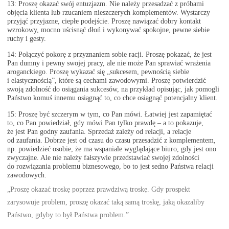
13: Proszę okazać swój entuzjazm. Nie należy przesadzać z próbami
objęcia klienta lub rzucaniem nieszczerych komplementów. Wystarczy
przyjąć przyjazne, ciepłe podejście. Proszę nawiązać dobry kontakt
wzrokowy, mocno uścisnąć dłoń i wykonywać spokojne, pewne siebie
ruchy i gesty.
14: Połączyć pokorę z przyznaniem sobie racji. Proszę pokazać, że jest
Pan dumny i pewny swojej pracy, ale nie może Pan sprawiać wrażenia
aroganckiego. Proszę wykazać się „sukcesem, pewnością siebie
i elastycznością”, które są cechami zawodowymi. Proszę potwierdzić
swoją zdolność do osiągania sukcesów, na przykład opisując, jak pomogli
Państwo komuś innemu osiągnąć to, co chce osiągnąć potencjalny klient.
15: Proszę być szczerym w tym, co Pan mówi. Łatwiej jest zapamiętać
to, co Pan powiedział, gdy mówi Pan tylko prawdę – a to pokazuje,
że jest Pan godny zaufania. Sprzedaż zależy od relacji, a relacje
od zaufania. Dobrze jest od czasu do czasu przesadzić z komplementem,
np. powiedzieć osobie, że ma wspaniale wyglądające biuro, gdy jest ono
zwyczajne. Ale nie należy fałszywie przedstawiać swojej zdolności
do rozwiązania problemu biznesowego, bo to jest sedno Państwa relacji
zawodowych.
„Proszę okazać troskę poprzez prawdziwą troskę. Gdy prospekt
zarysowuje problem, proszę okazać taką samą troskę, jaką okazaliby
Państwo, gdyby to był Państwa problem.”