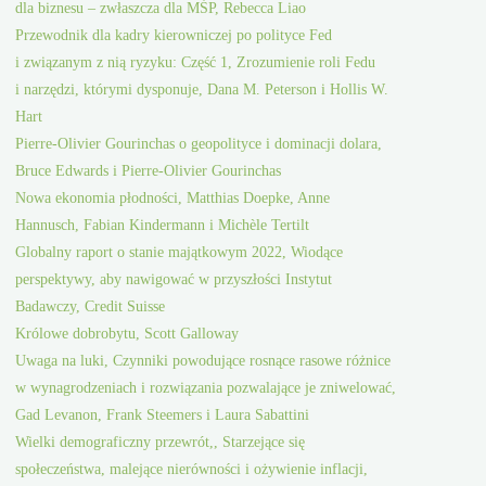
dla biznesu – zwłaszcza dla MŚP, Rebecca Liao
Przewodnik dla kadry kierowniczej po polityce Fed
i związanym z nią ryzyku: Część 1, Zrozumienie roli Fedu
i narzędzi, którymi dysponuje, Dana M. Peterson i Hollis W.
Hart
Pierre-Olivier Gourinchas o geopolityce i dominacji dolara,
Bruce Edwards i Pierre-Olivier Gourinchas
Nowa ekonomia płodności, Matthias Doepke, Anne
Hannusch, Fabian Kindermann i Michèle Tertilt
Globalny raport o stanie majątkowym 2022, Wiodące
perspektywy, aby nawigować w przyszłości Instytut
Badawczy, Credit Suisse
Królowe dobrobytu, Scott Galloway
Uwaga na luki, Czynniki powodujące rosnące rasowe różnice
w wynagrodzeniach i rozwiązania pozwalające je zniwelować,
Gad Levanon, Frank Steemers i Laura Sabattini
Wielki demograficzny przewrót,, Starzejące się
społeczeństwa, malejące nierówności i ożywienie inflacji,