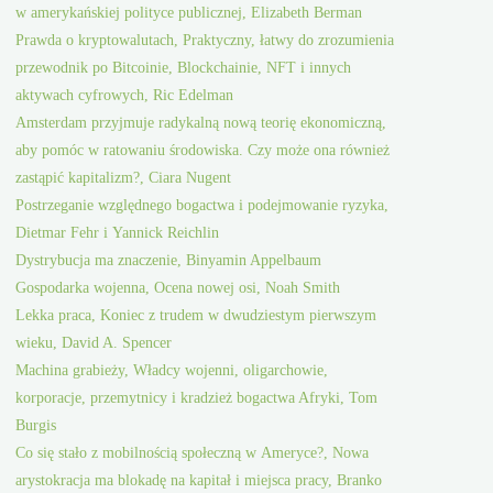
w amerykańskiej polityce publicznej, Elizabeth Berman
Prawda o kryptowalutach, Praktyczny, łatwy do zrozumienia
przewodnik po Bitcoinie, Blockchainie, NFT i innych
aktywach cyfrowych, Ric Edelman
Amsterdam przyjmuje radykalną nową teorię ekonomiczną,
aby pomóc w ratowaniu środowiska. Czy może ona również
zastąpić kapitalizm?, Ciara Nugent
Postrzeganie względnego bogactwa i podejmowanie ryzyka,
Dietmar Fehr i Yannick Reichlin
Dystrybucja ma znaczenie, Binyamin Appelbaum
Gospodarka wojenna, Ocena nowej osi, Noah Smith
Lekka praca, Koniec z trudem w dwudziestym pierwszym
wieku, David A. Spencer
Machina grabieży, Władcy wojenni, oligarchowie,
korporacje, przemytnicy i kradzież bogactwa Afryki, Tom
Burgis
Co się stało z mobilnością społeczną w Ameryce?, Nowa
arystokracja ma blokadę na kapitał i miejsca pracy, Branko