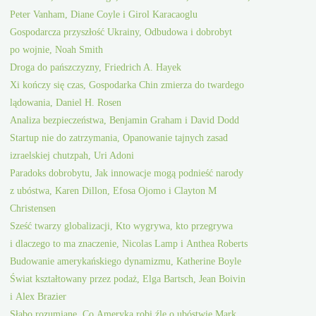
Peter Vanham, Diane Coyle i Girol Karacaoglu
Gospodarcza przyszłość Ukrainy, Odbudowa i dobrobyt
po wojnie, Noah Smith
Droga do pańszczyzny, Friedrich A. Hayek
Xi kończy się czas, Gospodarka Chin zmierza do twardego
lądowania, Daniel H. Rosen
Analiza bezpieczeństwa, Benjamin Graham i David Dodd
Startup nie do zatrzymania, Opanowanie tajnych zasad
izraelskiej chutzpah, Uri Adoni
Paradoks dobrobytu, Jak innowacje mogą podnieść narody
z ubóstwa, Karen Dillon, Efosa Ojomo i Clayton M
Christensen
Sześć twarzy globalizacji, Kto wygrywa, kto przegrywa
i dlaczego to ma znaczenie, Nicolas Lamp i Anthea Roberts
Budowanie amerykańskiego dynamizmu, Katherine Boyle
Świat kształtowany przez podaż, Elga Bartsch, Jean Boivin
i Alex Brazier
Słabo rozumiane, Co Ameryka robi źle o ubóstwie Mark