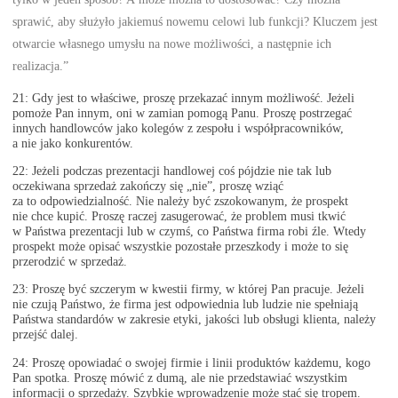
sprawić, aby służyło jakiemuś nowemu celowi lub funkcji? Kluczem jest
otwarcie własnego umysłu na nowe możliwości, a następnie ich
realizacja.”
21: Gdy jest to właściwe, proszę przekazać innym możliwość. Jeżeli
pomoże Pan innym, oni w zamian pomogą Panu. Proszę postrzegać
innych handlowców jako kolegów z zespołu i współpracowników,
a nie jako konkurentów.
22: Jeżeli podczas prezentacji handlowej coś pójdzie nie tak lub
oczekiwana sprzedaż zakończy się „nie”, proszę wziąć
za to odpowiedzialność. Nie należy być zszokowanym, że prospekt
nie chce kupić. Proszę raczej zasugerować, że problem musi tkwić
w Państwa prezentacji lub w czymś, co Państwa firma robi źle. Wtedy
prospekt może opisać wszystkie pozostałe przeszkody i może to się
przerodzić w sprzedaż.
23: Proszę być szczerym w kwestii firmy, w której Pan pracuje. Jeżeli
nie czują Państwo, że firma jest odpowiednia lub ludzie nie spełniają
Państwa standardów w zakresie etyki, jakości lub obsługi klienta, należy
przejść dalej.
24: Proszę opowiadać o swojej firmie i linii produktów każdemu, kogo
Pan spotka. Proszę mówić z dumą, ale nie przedstawiać wszystkim
informacji o sprzedaży. Szybkie wprowadzenie może stać się tropem.