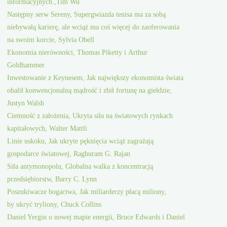
informacyjnych.,Tim Wu
Następny serw Sereny, Supergwiazda tenisa ma za sobą
niebywałą karierę, ale wciąż ma coś więcej do zaoferowania
na swoim korcie, Sylvia Obell
Ekonomia nierówności, Thomas Piketty i Arthur
Goldhammer
Inwestowanie z Keynesem, Jak największy ekonomista świata
obalił konwencjonalną mądrość i zbił fortunę na giełdzie,
Justyn Walsh
Ciemność z założenia, Ukryta siła na światowych rynkach
kapitałowych, Walter Mattli
Linie uskoku, Jak ukryte pęknięcia wciąż zagrażają
gospodarce światowej, Raghuram G. Rajan
Siła antymonopolu, Globalna walka z koncentracją
przedsiębiorstw, Barry C. Lynn
Poszukiwacze bogactwa, Jak miliarderzy płacą miliony,
by ukryć tryliony, Chuck Collins
Daniel Yergin o nowej mapie energii, Bruce Edwards i Daniel