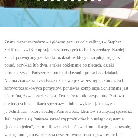
Znany trener sprzedaży – i główny geniusz cold callingu – Stephan
Schiffman zwięźle opisuje 25 skutecznych technik sprzedaży. Każdej
z nich poświęcony jest krótki rozdział, w którym znajduje się garść
porad, przykład lub dwa, a także poklepanie po plecach, dzięki
któremu wyjdą Państwo z domu naładowani i gotowi do działania.
Nie ma znaczenia, czy słyszeli Państwo już wcześniej niektóre z tych
zdroworozsądkowych pomysłów, ponieważ kompilacja Schiffmana jest
tak trafna, żywa i zachęcająca. Ten mały tomik przypomina Państwu
o wiodących technikach sprzedaży – lub nawykach, jak nazywa
je Schiffman – które zbudują Państwa bazę klientów i zwiększą sprzedaż.
Jeśli zajmują się Państwo sprzedażą produktów lub usług w systemie
„jeden na jeden”, ten tomik wzmocni Państwa komunikację, planowanie,
wiedzę, umiejętność robienia deszczu, widoczność i pewność siebie.