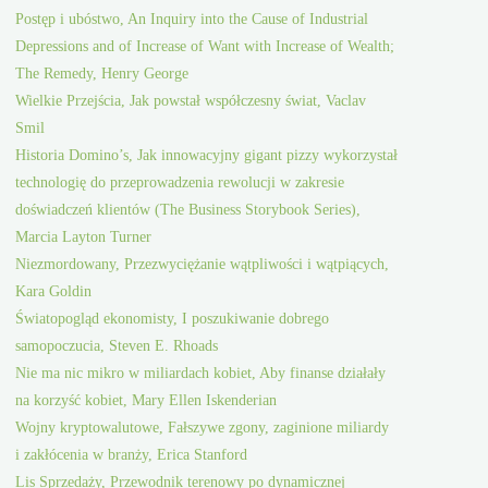
Postęp i ubóstwo, An Inquiry into the Cause of Industrial
Depressions and of Increase of Want with Increase of Wealth;
The Remedy, Henry George
Wielkie Przejścia, Jak powstał współczesny świat, Vaclav
Smil
Historia Domino’s, Jak innowacyjny gigant pizzy wykorzystał
technologię do przeprowadzenia rewolucji w zakresie
doświadczeń klientów (The Business Storybook Series),
Marcia Layton Turner
Niezmordowany, Przezwyciężanie wątpliwości i wątpiących,
Kara Goldin
Światopogląd ekonomisty, I poszukiwanie dobrego
samopoczucia, Steven E. Rhoads
Nie ma nic mikro w miliardach kobiet, Aby finanse działały
na korzyść kobiet, Mary Ellen Iskenderian
Wojny kryptowalutowe, Fałszywe zgony, zaginione miliardy
i zakłócenia w branży, Erica Stanford
Lis Sprzedaży, Przewodnik terenowy po dynamicznej