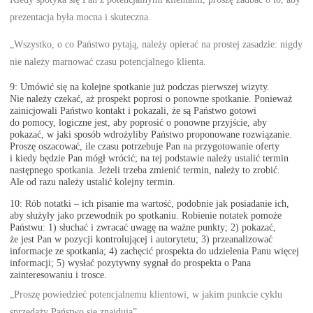
prezentacja była mocna i skuteczna.
„Wszystko, o co Państwo pytają, należy opierać na prostej zasadzie: nigdy
nie należy marnować czasu potencjalnego klienta.
9: Umówić się na kolejne spotkanie już podczas pierwszej wizyty.
Nie należy czekać, aż prospekt poprosi o ponowne spotkanie. Ponieważ
zainicjowali Państwo kontakt i pokazali, że są Państwo gotowi
do pomocy, logiczne jest, aby poprosić o ponowne przyjście, aby
pokazać, w jaki sposób wdrożyliby Państwo proponowane rozwiązanie.
Proszę oszacować, ile czasu potrzebuje Pan na przygotowanie oferty
i kiedy będzie Pan mógł wrócić; na tej podstawie należy ustalić termin
następnego spotkania. Jeżeli trzeba zmienić termin, należy to zrobić.
Ale od razu należy ustalić kolejny termin.
10: Rób notatki – ich pisanie ma wartość, podobnie jak posiadanie ich,
aby służyły jako przewodnik po spotkaniu. Robienie notatek pomoże
Państwu: 1) słuchać i zwracać uwagę na ważne punkty; 2) pokazać,
że jest Pan w pozycji kontrolującej i autorytetu; 3) przeanalizować
informacje ze spotkania; 4) zachęcić prospekta do udzielenia Panu więcej
informacji; 5) wysłać pozytywny sygnał do prospekta o Pana
zainteresowaniu i trosce.
„Proszę powiedzieć potencjalnemu klientowi, w jakim punkcie cyklu
sprzedaży Państwo się znajdują”.