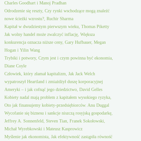
Charles Goodhart i Manoj Pradhan
Odrodzenie się reszty, Czy rynki wschodzące mogą znaleźć
nowe ścieżki wzrostu?, Ruchir Sharma
Kapitał w dwudziestym pierwszym wieku, Thomas Piketty
Jak wolny handel może zwalczyć inflację, Większa
konkurencja oznacza niższe ceny, Gary Hufbauer, Megan
Hogan i Yilin Wang
Trybiki i potwory, Czym jest i czym powinna być ekonomia,
Diane Coyle
Człowiek, który złamał kapitalizm, Jak Jack Welch
wypatroszył Heartland i zmiażdżył duszę korporacyjnej
Ameryki – i jak cofnąć jego dziedzictwo, David Gelles
Kobiety nadal mają problem z kapitałem wysokiego ryzyka,
Oto jak finansujemy kobiety-przedsiębiorców. Anu Duggal
Wycofanie się biznesu i sankcje niszczą rosyjską gospodarkę,
Jeffrey A. Sonnenfeld, Steven Tian, Franek Sokołowski,
Michał Wyrebkowski i Mateusz Kasprowicz
Myślenie jak ekonomista, Jak efektywność zastąpiła równość