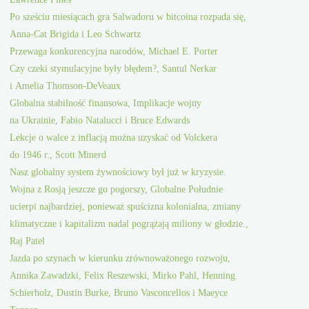
Po sześciu miesiącach gra Salwadoru w bitcoina rozpada się,
Anna-Cat Brigida i Leo Schwartz
Przewaga konkurencyjna narodów, Michael E. Porter
Czy czeki stymulacyjne były błędem?, Santul Nerkar
i Amelia Thomson-DeVeaux
Globalna stabilność finansowa, Implikacje wojny
na Ukrainie, Fabio Natalucci i Bruce Edwards
Lekcje o walce z inflacją można uzyskać od Volckera
do 1946 r., Scott Minerd
Nasz globalny system żywnościowy był już w kryzysie.
Wojna z Rosją jeszcze go pogorszy, Globalne Południe
ucierpi najbardziej, ponieważ spuścizna kolonialna, zmiany
klimatyczne i kapitalizm nadal pogrążają miliony w głodzie.,
Raj Patel
Jazda po szynach w kierunku zrównoważonego rozwoju,
Annika Zawadzki, Felix Reszewski, Mirko Pahl, Henning
Schierholz, Dustin Burke, Bruno Vasconcellos i Maeyce