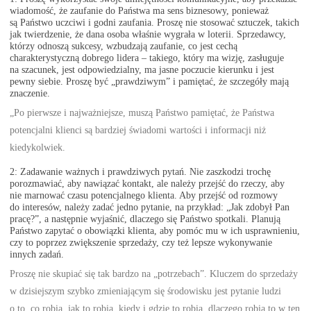
wiadomość, że zaufanie do Państwa ma sens biznesowy, ponieważ
są Państwo uczciwi i godni zaufania. Proszę nie stosować sztuczek, takich
jak twierdzenie, że dana osoba właśnie wygrała w loterii. Sprzedawcy,
którzy odnoszą sukcesy, wzbudzają zaufanie, co jest cechą
charakterystyczną dobrego lidera – takiego, który ma wizję, zasługuje
na szacunek, jest odpowiedzialny, ma jasne poczucie kierunku i jest
pewny siebie. Proszę być „prawdziwym” i pamiętać, że szczegóły mają
znaczenie.
„Po pierwsze i najważniejsze, muszą Państwo pamiętać, że Państwa
potencjalni klienci są bardziej świadomi wartości i informacji niż
kiedykolwiek.
2: Zadawanie ważnych i prawdziwych pytań. Nie zaszkodzi trochę
porozmawiać, aby nawiązać kontakt, ale należy przejść do rzeczy, aby
nie marnować czasu potencjalnego klienta. Aby przejść od rozmowy
do interesów, należy zadać jedno pytanie, na przykład: „Jak zdobył Pan
pracę?”, a następnie wyjaśnić, dlaczego się Państwo spotkali. Planują
Państwo zapytać o obowiązki klienta, aby pomóc mu w ich usprawnieniu,
czy to poprzez zwiększenie sprzedaży, czy też lepsze wykonywanie
innych zadań.
Proszę nie skupiać się tak bardzo na „potrzebach”. Kluczem do sprzedaży
w dzisiejszym szybko zmieniającym się środowisku jest pytanie ludzi
o to, co robią, jak to robią, kiedy i gdzie to robią, dlaczego robią to w ten