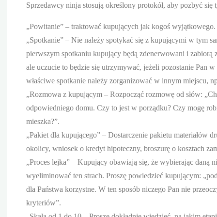
Sprzedawcy ninja stosują określony protokół, aby pozbyć się 
„Powitanie” – traktować kupujących jak kogoś wyjątkowego.
„Spotkanie” – Nie należy spotykać się z kupującymi w tym sa
pierwszym spotkaniu kupujący będą zdenerwowani i zabiorą ze
ale uczucie to będzie się utrzymywać, jeżeli pozostanie Pan w
właściwe spotkanie należy zorganizować w innym miejscu, np
„Rozmowa z kupującym – Rozpocząć rozmowę od słów: „Chcia
odpowiedniego domu. Czy to jest w porządku? Czy mogę robić 
mieszka?”.
„Pakiet dla kupującego” – Dostarczenie pakietu materiałów 
okolicy, wniosek o kredyt hipoteczny, broszurę o kosztach za
„Proces lejka” – Kupujący obawiają się, że wybierając daną n
wyeliminować ten strach. Proszę powiedzieć kupującym: „po
dla Państwa korzystne. W ten sposób niczego Pan nie przeoczy
kryteriów”.
„Skala od 1 do 10 – Proszę dokładnie wiedzieć, na jakim etap