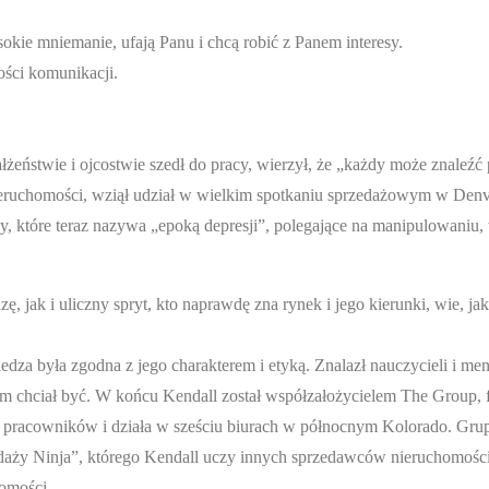
okie mniemanie, ufają Panu i chcą robić z Panem interesy.
ści komunikacji.
łżeństwie i ojcostwie szedł do pracy, wierzył, że „każdy może znaleźć 
eruchomości, wziął udział w wielkim spotkaniu sprzedażowym w Den
ży, które teraz nazywa „epoką depresji”, polegające na manipulowaniu
, jak i uliczny spryt, kto naprawdę zna rynek i jego kierunki, wie, j
edza była zgodna z jego charakterem i etyką. Znalazł nauczycieli i me
akim chciał być. W końcu Kendall został współzałożycielem The Group, 
00 pracowników i działa w sześciu biurach w północnym Kolorado. Gru
aży Ninja”, którego Kendall uczy innych sprzedawców nieruchomości
omości.