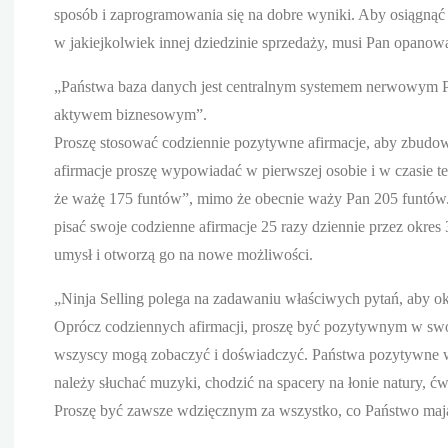
sposób i zaprogramowania się na dobre wyniki. Aby osiągnąć
w jakiejkolwiek innej dziedzinie sprzedaży, musi Pan opanowa
„Państwa baza danych jest centralnym systemem nerwowym Pań
aktywem biznesowym”.
Proszę stosować codziennie pozytywne afirmacje, aby zbudow
afirmacje proszę wypowiadać w pierwszej osobie i w czasie te
że ważę 175 funtów”, mimo że obecnie waży Pan 205 funtów. T
pisać swoje codzienne afirmacje 25 razy dziennie przez okre
umysł i otworzą go na nowe możliwości.
„Ninja Selling polega na zadawaniu właściwych pytań, aby okr
Oprócz codziennych afirmacji, proszę być pozytywnym w swoim
wszyscy mogą zobaczyć i doświadczyć. Państwa pozytywne w
należy słuchać muzyki, chodzić na spacery na łonie natury, ć
Proszę być zawsze wdzięcznym za wszystko, co Państwo maj