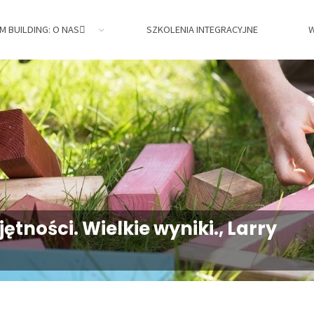
M BUILDING: O NAS
SZKOLENIA INTEGRACYJNE
W
jne,
tności. Wielkie wyniki., Larry