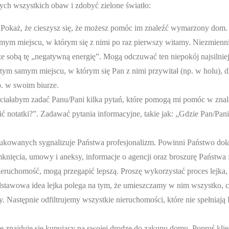
tych wszystkich obaw i zdobyć zielone światło:
 Pokaż, że cieszysz się, że możesz pomóc im znaleźć wymarzony dom.
mym miejscu, w którym się z nimi po raz pierwszy witamy. Niezmienni
 sobą tę „negatywną energię”. Mogą odczuwać ten niepokój najsilniej
 tym samym miejscu, w którym się Pan z nimi przywitał (np. w holu), d
. w swoim biurze.
łabym zadać Panu/Pani kilka pytań, które pomogą mi pomóc w znal
notatki?”. Zadawać pytania informacyjne, takie jak: „Gdzie Pan/Pani
drukowanych sygnalizuje Państwa profesjonalizm. Powinni Państwo doł
mknięcia, umowy i aneksy, informacje o agencji oraz broszurę Państwa 
ieruchomość, mogą przegapić lepszą. Proszę wykorzystać proces lejka,
dstawowa idea lejka polega na tym, że umieszczamy w nim wszystko, 
. Następnie odfiltrujemy wszystkie nieruchomości, które nie spełniają
ie znajduje się kupujący na swojej drodze do zakupu domu. Poproś kli