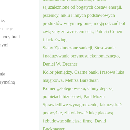
są uzależnione od bogatych dostaw energii,
pszenicy, niklu i innych podstawowych
ie,
produktów w tym regionie, mogą odczuć ból
e chcąc
związany ze wzrostem cen., Patricia Cohen
 nocy brali
i Jack Ewing
mnymi,
Stany Zjednoczone sankcji, Stosowanie
i nadużywanie przymusu ekonomicznego,
Daniel W. Drezner
Kolor pieniędzy, Czarne banki i rasowa luka
nja
majątkowa, Mehrsa Baradaran
ksymalną
Koniec „złotego wieku, Chiny depczą
po piętach biznesowi, Paul Mozur
Sprawiedliwe wynagrodzenie, Jak uzyskać
podwyżkę, zlikwidować lukę płacową
i zbudować silniejszą firmę, David
Buckmaster