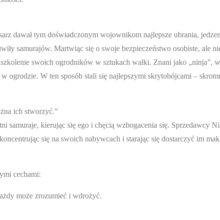
 Cesarz dawał tym doświadczonym wojownikom najlepsze ubrania, jedzen
wiły samurajów. Martwiąc się o swoje bezpieczeństwo osobiste, ale ni
szkolenie swoich ogrodników w sztukach walki. Znani jako „ninja”, w
 w ogrodzie. W ten sposób stali się najlepszymi skrytobójcami – skro
żna ich stworzyć.”
i samuraje, kierując się ego i chęcią wzbogacenia się. Sprzedawcy Ni
 koncentrując się na swoich nabywcach i starając się dostarczyć im ma
nymi cechami:
 każdy może zrozumieć i wdrożyć.