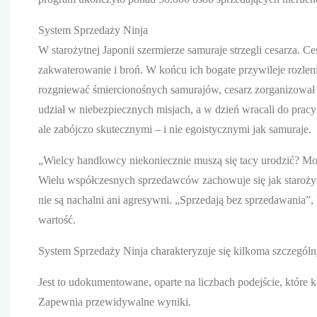
System Sprzedaży Ninja
W starożytnej Japonii szermierze samuraje strzegli cesarza.
zakwaterowanie i broń. W końcu ich bogate przywileje rozleni
rozgniewać śmiercionośnych samurajów, cesarz zorganizował 
udział w niebezpiecznych misjach, a w dzień wracali do pracy
ale zabójczo skutecznymi – i nie egoistycznymi jak samuraje.
„Wielcy handlowcy niekoniecznie muszą się tacy urodzić? Mo
Wielu współczesnych sprzedawców zachowuje się jak starożytn
nie są nachalni ani agresywni. „Sprzedają bez sprzedawania”,
wartość.
System Sprzedaży Ninja charakteryzuje się kilkoma szczegól
Jest to udokumentowane, oparte na liczbach podejście, które
Zapewnia przewidywalne wyniki.