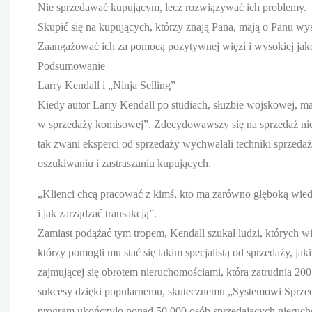
Nie sprzedawać kupującym, lecz rozwiązywać ich problemy.
Skupić się na kupujących, którzy znają Pana, mają o Panu wys
Zaangażować ich za pomocą pozytywnej więzi i wysokiej jako
Podsumowanie
Larry Kendall i „Ninja Selling”
Kiedy autor Larry Kendall po studiach, służbie wojskowej, ma
w sprzedaży komisowej”. Zdecydowawszy się na sprzedaż ni
tak zwani eksperci od sprzedaży wychwalali techniki sprzeda
oszukiwaniu i zastraszaniu kupujących.
„Klienci chcą pracować z kimś, kto ma zarówno głęboką wiedzę
i jak zarządzać transakcją”.
Zamiast podążać tym tropem, Kendall szukał ludzi, których wi
którzy pomogli mu stać się takim specjalistą od sprzedaży, j
zajmującej się obrotem nieruchomościami, która zatrudnia 2
sukcesy dzięki popularnemu, skutecznemu „Systemowi Sprzed
program ukończyło ponad 50.000 osób sprzedających nieruch