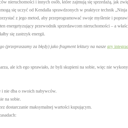
ów nieruchomości i innych osób, które zajmują się sprzedażą, jak zwi
y mogą się uczyć od Kendalla sprawdzonych w praktyce technik „Ninja 
rzystać z jego metod, aby przeprogramować swoje myślenie i popraw
a ten energetyzujący przewodnik sprzedawcom nieruchomości – a właśc
łby się zastrzyk energii.
o (przepraszamy za błędy) jako fragment lektury na nasze
gry integra
sarza, ale ich ego sprawiało, że byli skupieni na sobie, więc nie wykon
e i nie dba o swoich nabywców.
ie na sobie.
rzez dostarczanie maksymalnej wartości kupującym.
zasadach: