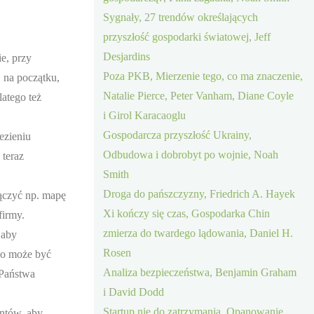
Sygnały, 27 trendów określających
przyszłość gospodarki światowej, Jeff
Desjardins
e, przy
Poza PKB, Mierzenie tego, co ma znaczenie,
 na początku,
Natalie Pierce, Peter Vanham, Diane Coyle
latego też
i Girol Karacaoglu
Gospodarcza przyszłość Ukrainy,
ezieniu
Odbudowa i dobrobyt po wojnie, Noah
 teraz
Smith
Droga do pańszczyzny, Friedrich A. Hayek
ączyć np. mapę
Xi kończy się czas, Gospodarka Chin
firmy.
zmierza do twardego lądowania, Daniel H.
 aby
Rosen
co może być
Analiza bezpieczeństwa, Benjamin Graham
 Państwa
i David Dodd
Startup nie do zatrzymania, Opanowanie
entów, aby