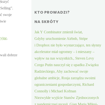
ększyć
Selling”.
KTO PROWADZI?
ić swoje
NA SKRÓTY
iwie
Jak Y Combinator zmienił świat,
cyjne
.
Gdyby uruchomienie Airbnb, Stripe
i Dropbox nie było wystarczające, ten słynny
akcelerator miał ogromny – i mieszany –
ywali dobrze
wpływ na nas wszystkich., Steven Levy
Czego Putin nauczył się z upadku Związku
Radzieckiego, Aby zachować swoje
globalne ambicje, Rosja zarządza swoimi
ograniczeniami gospodarczymi, Richard
Connolly i Michael Kofman
Niezwykłe wyjście Stanów Zjednoczonych
z pandemicznej recesji, Gian Maria Milesi-