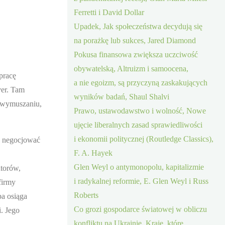
Ferretti i David Dollar
Upadek, Jak społeczeństwa decydują się
na porażkę lub sukces, Jared Diamond
Pokusa finansowa zwiększa uczciwość
obywatelską, Altruizm i samoocena,
pracę
a nie egoizm, są przyczyną zaskakujących
ver. Tam
wyników badań, Shaul Shalvi
, wymuszaniu,
Prawo, ustawodawstwo i wolność, Nowe
ujęcie liberalnych zasad sprawiedliwości
i ekonomii politycznej (Routledge Classics),
ak negocjować
F. A. Hayek
Glen Weyl o antymonopolu, kapitalizmie
ntorów,
i radykalnej reformie, E. Glen Weyl i Russ
firmy
Roberts
pa osiąga
Co grozi gospodarce światowej w obliczu
. Jego
konfliktu na Ukrainie, Kraje, które