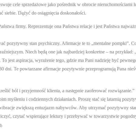
 swoje cele sprzedażowe jako pośrednik w obrocie nieruchomościami l
ć siebie. Dążyć do osiągnięcia doskonałości.
stwa firmy. Reprezentuje ona Państwa relacje i jest Państwa najważ
ać pozytywny stan psychiczny. Afirmacje te to „mentalne pompki”. C
raźniejszym. Niech będą one jak najbardziej konkretne – na przykład: „
o jest aspiracja, wyrażenie tego, gdzie ma Pani nadzieję być pewnego
s 30 dni. Te powtarzane afirmacje pozytywnie przeprogramują Pana ni
eślić ból i przyjemność klienta, a następnie zaoferować rozwiązanie.”
 myśleniu i codziennych działaniach. Proszę stać się latarnią pozyty
ibracje zwiększą entuzjazm nabywców. Aby utrzymać pozytywny sta
wiczyć, czytać wspierające lektury i przebywać w towarzystwie pogodn
ą.