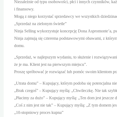
Niezależnie od typu osobowości, płci i innych czynników, 
i finansowy.
Mogą z niego korzystać sprzedawcy we wszystkich dziedzina
„Sprzedaż na zielonym świetle”
Ninja Selling wykorzystuje koncepcję Dona Aspromonte’a, ps
Ninja zajmują się czterema podstawowymi obawami, z którymi
domu.
„Sprzedaż, w najlepszym wydaniu, to służenie i rozwiązywanie
że je ma. Klient jest na pierwszym miejscu”.
Proszę spróbować je rozwiązać lub pomóc swoim klientom prze
„Utrata domu” – Kupujący, którym podoba się potencjalna nie
„Brak czegoś” – Kupujący myślą: „Chwileczkę. Nie tak szybk
„Płacimy za dużo” – Kupujący myślą: „Ten dom jest jeszcze
„Coś z nim jest nie tak” – Kupujący myślą: „Z tym domem jest 
„10-stopniowy proces kupna”