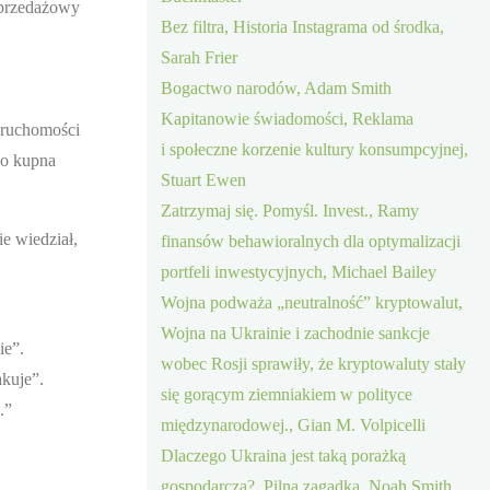
sprzedażowy
Bez filtra, Historia Instagrama od środka,
Sarah Frier
Bogactwo narodów, Adam Smith
Kapitanowie świadomości, Reklama
eruchomości
i społeczne korzenie kultury konsumpcyjnej,
do kupna
Stuart Ewen
Zatrzymaj się. Pomyśl. Invest., Ramy
e wiedział,
finansów behawioralnych dla optymalizacji
portfeli inwestycyjnych, Michael Bailey
Wojna podważa „neutralność” kryptowalut,
Wojna na Ukrainie i zachodnie sankcje
ie”.
wobec Rosji sprawiły, że kryptowaluty stały
kuje”.
się gorącym ziemniakiem w polityce
.”
międzynarodowej., Gian M. Volpicelli
Dlaczego Ukraina jest taką porażką
gospodarczą?, Pilna zagadka, Noah Smith