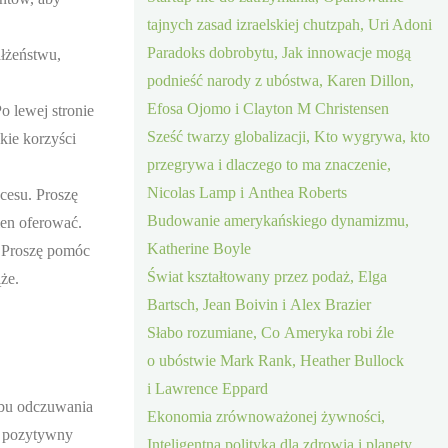
tajnych zasad izraelskiej chutzpah, Uri Adoni
Paradoks dobrobytu, Jak innowacje mogą
łżeństwu,
podnieść narody z ubóstwa, Karen Dillon,
Efosa Ojomo i Clayton M Christensen
o lewej stronie
Sześć twarzy globalizacji, Kto wygrywa, kto
kie korzyści
przegrywa i dlaczego to ma znaczenie,
Nicolas Lamp i Anthea Roberts
cesu. Proszę
Budowanie amerykańskiego dynamizmu,
ien oferować.
Katherine Boyle
. Proszę pomóc
Świat kształtowany przez podaż, Elga
że.
Bartsch, Jean Boivin i Alex Brazier
Słabo rozumiane, Co Ameryka robi źle
o ubóstwie Mark Rank, Heather Bullock
i Lawrence Eppard
sobu odczuwania
Ekonomia zrównoważonej żywności,
 w pozytywny
Inteligentna polityka dla zdrowia i planety,