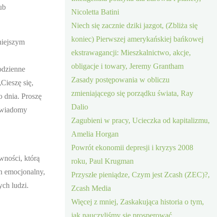
ub
Nicoletta Batini
Niech się zacznie dziki jazgot, (Zbliża się
koniec) Pierwszej amerykańskiej bańkowej
niejszym
ekstrawagancji: Mieszkalnictwo, akcje,
obligacje i towary, Jeremy Grantham
odzienne
Zasady postępowania w obliczu
Cieszę się,
zmieniającego się porządku świata, Ray
 dnia. Proszę
Dalio
eświadomy
Zagubieni w pracy, Ucieczka od kapitalizmu,
Amelia Horgan
Powrót ekonomii depresji i kryzys 2008
wności, którą
roku, Paul Krugman
n emocjonalny,
Przyszłe pieniądze, Czym jest Zcash (ZEC)?,
ych ludzi.
Zcash Media
Więcej z mniej, Zaskakująca historia o tym,
jak nauczyliśmy się prosperować,