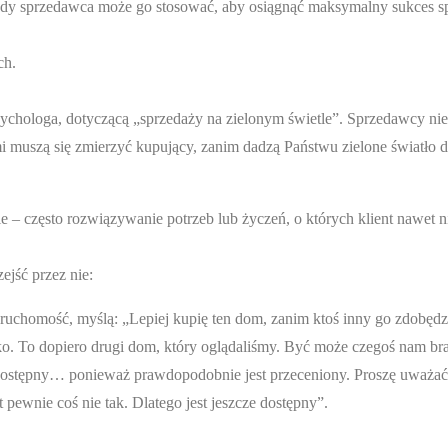
każdy sprzedawca może go stosować, aby osiągnąć maksymalny sukces 
ch.
ychologa, dotyczącą „sprzedaży na zielonym świetle”. Sprzedawcy ni
 muszą się zmierzyć kupujący, zanim dadzą Państwu zielone światło 
 – często rozwiązywanie potrzeb lub życzeń, o których klient nawet ni
jść przez nie:
ruchomość, myślą: „Lepiej kupię ten dom, zanim ktoś inny go zdobędz
o. To dopiero drugi dom, który oglądaliśmy. Być może czegoś nam bra
 dostępny… ponieważ prawdopodobnie jest przeceniony. Proszę uważać
pewnie coś nie tak. Dlatego jest jeszcze dostępny”.