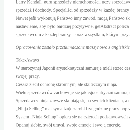
Larry Kendall, guru sprzedaży nieruchomości, uczy sprzedawc
sprzedaż i dochody. Specjaliści od sprzedaży w każdej branż
Nawet jeśli wykonują Państwo inny zawód, mogą Państwo sko
nastawienie, aby było bardziej pozytywne. getAbstract polec
sprzedawcom z każdej branży – oraz wszystkim, którym przyda
Opracowanie zostało przetłumaczone maszynowo z angielskieg
Take-Aways
W starożytnej Japonii arystokratyczni samuraje mieli strzec ce
swojej pracy.
Cesarz zlecił ochronę skromnym, ale skutecznym ninja.
Wielu sprzedawców zachowuje się jak egocentryczni samuraj
Sprzedawcy ninja zawsze skupiają się na swoich klientach, a n
„Ninja Selling” maksymalizuje zarobki za godzinę pracy pop
System „Ninja Selling” opiera się na czterech podstawowych 
Opanuj siebie, swój umysł, swoje emocje i swoją energię.