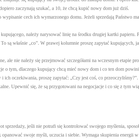
 dopiero zaczynają szukać, a 10, że chcą kupić nowy dom już dziś.
 wypisanie cech ich wymarzonego domu. Jeżeli sprzedają Państwo ma
pującego, należy narysować linię na środku drugiej kartki papieru. P
o są właśnie „co”. W prawej kolumnie proszę zapytać kupujących, ja
, ale nie należy się przejmować szczegółami na wczesnym etapie pro
cje o tym, dlaczego kupujący chcą mieć nowy dom i co ten dom powin
 ich oczekiwania, proszę zapytać: „Czy jest coś, co przeoczyliśmy?”
ne. Upewnić się, że są przygotowani na negocjacje i co się z tym wią
t sprzedaży, jeśli nie potrafi się kontrolować swojego myślenia, spo
 jak opanować swoje myśli, uczucia i siebie. Wymaga skupienia energii