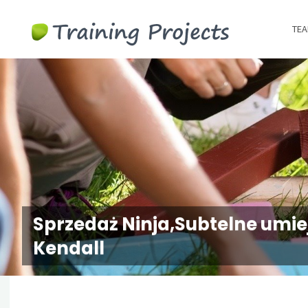
Wyjazdy
TEA
integracy
szkolenia
team
building
Sprzedaż Ninja,Subtelne umieję
Kendall