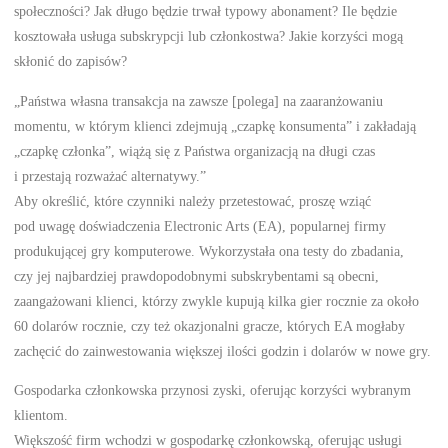
społeczności? Jak długo będzie trwał typowy abonament? Ile będzie
kosztowała usługa subskrypcji lub członkostwa? Jakie korzyści mogą
skłonić do zapisów?
„Państwa własna transakcja na zawsze [polega] na zaaranżowaniu
momentu, w którym klienci zdejmują „czapkę konsumenta” i zakładają
„czapkę członka”, wiążą się z Państwa organizacją na długi czas
i przestają rozważać alternatywy.”
Aby określić, które czynniki należy przetestować, proszę wziąć
pod uwagę doświadczenia Electronic Arts (EA), popularnej firmy
produkującej gry komputerowe. Wykorzystała ona testy do zbadania,
czy jej najbardziej prawdopodobnymi subskrybentami są obecni,
zaangażowani klienci, którzy zwykle kupują kilka gier rocznie za około
60 dolarów rocznie, czy też okazjonalni gracze, których EA mogłaby
zachęcić do zainwestowania większej ilości godzin i dolarów w nowe gry.
Gospodarka członkowska przynosi zyski, oferując korzyści wybranym
klientom.
Większość firm wchodzi w gospodarkę członkowską, oferując usługi