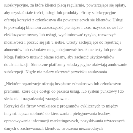
subskrypcyjne, za które klienci płacą regularnie, powtarzające się opłaty,
aby uzyskać stałe treści, usługi lub produkty. Firmy subskrypcyjne
oferują korzyści z członkostwa dla powtarzających się klientów. Usługi
te pozwalają klientom zaoszczędzić pieniądze i czas, uzyskać nowe lub
ekskluzywne towary lub usługi, wyeliminować ryzyko, rozszerzyć
możliwości i poczuć się jak u siebie. Oferty zachęcające do rejestracji
abonentów lub członków mogą obejmować bezpłatne testy lub premie.
Mogą Państwo ustawić płatne ściany, aby zachęcić użytkowników
do aktualizacji. Skuteczne platformy subskrypcyjne ułatwiają anulowanie
subskrypcji. Nigdy nie należy ukrywać przycisku anulowania.
„Niektóre organizacje oferują bezpłatne członkostwo lub członkostwo
premium, które daje dostęp do pakietu usług, lub system punktowy [do
śledzenia i nagradzania] zaangażowania.
Korzyści dla firmy wynikające z programów cyklicznych to między
innymi: lepsza zdolność do kierowania i pielęgnowania leadów,
opracowywania informacji marketingowych, pozyskiwania użytecznych
danych o zachowaniach klientów, tworzenia niezawodnych