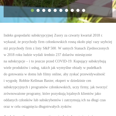
Indeks gospodarki subskrypcyjnej Zuory za czwarty kwartał 2018 r.
wykazał, że przychody firm członkowskich rosną około pięć razy szybciej
niż przychody firm z listy S&P 500. W samych Stanach Zjednoczonych
w 2018 roku ludzie wydali średnio 237 dolarów miesięcznie
na subskrypcje – i to jeszcze przed COVID-19. Kupujący subskrybują
wiele produktów i usług, takich jak wymyślne obiady w pudełkach
do gotowania w domu lub filmy online, aby zyskać przewidywalność
i wygodę. Robbie Kellman Baxter, ekspert w dziedzinie cen
subskrypcyjnych i programów członkowskich, uczy firmy, jak tworzyć
zrównoważone programy, które pozyskują lojalnych klientów jako
oddanych członków lub subskrybentów i zatrzymują ich na długi czas
oraz w celu osiągnięcia długotrwałych zysków.