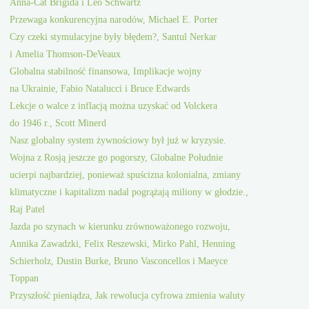
Anna-Cat Brigida i Leo Schwartz
Przewaga konkurencyjna narodów, Michael E. Porter
Czy czeki stymulacyjne były błędem?, Santul Nerkar
i Amelia Thomson-DeVeaux
Globalna stabilność finansowa, Implikacje wojny
na Ukrainie, Fabio Natalucci i Bruce Edwards
Lekcje o walce z inflacją można uzyskać od Volckera
do 1946 r., Scott Minerd
Nasz globalny system żywnościowy był już w kryzysie.
Wojna z Rosją jeszcze go pogorszy, Globalne Południe
ucierpi najbardziej, ponieważ spuścizna kolonialna, zmiany
klimatyczne i kapitalizm nadal pogrążają miliony w głodzie.,
Raj Patel
Jazda po szynach w kierunku zrównoważonego rozwoju,
Annika Zawadzki, Felix Reszewski, Mirko Pahl, Henning
Schierholz, Dustin Burke, Bruno Vasconcellos i Maeyce
Toppan
Przyszłość pieniądza, Jak rewolucja cyfrowa zmienia waluty