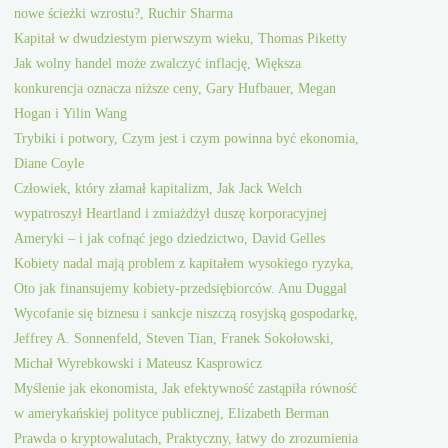
nowe ścieżki wzrostu?, Ruchir Sharma
Kapitał w dwudziestym pierwszym wieku, Thomas Piketty
Jak wolny handel może zwalczyć inflację, Większa
konkurencja oznacza niższe ceny, Gary Hufbauer, Megan
Hogan i Yilin Wang
Trybiki i potwory, Czym jest i czym powinna być ekonomia,
Diane Coyle
Człowiek, który złamał kapitalizm, Jak Jack Welch
wypatroszył Heartland i zmiażdżył duszę korporacyjnej
Ameryki – i jak cofnąć jego dziedzictwo, David Gelles
Kobiety nadal mają problem z kapitałem wysokiego ryzyka,
Oto jak finansujemy kobiety-przedsiębiorców. Anu Duggal
Wycofanie się biznesu i sankcje niszczą rosyjską gospodarkę,
Jeffrey A. Sonnenfeld, Steven Tian, Franek Sokołowski,
Michał Wyrebkowski i Mateusz Kasprowicz
Myślenie jak ekonomista, Jak efektywność zastąpiła równość
w amerykańskiej polityce publicznej, Elizabeth Berman
Prawda o kryptowalutach, Praktyczny, łatwy do zrozumienia