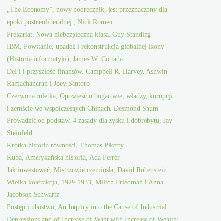
„The Economy”, nowy podręcznik, jest przeznaczony dla
epoki postneoliberalnej., Nick Romeo
Prekariat, Nowa niebezpieczna klasa, Guy Standing
IBM, Powstanie, upadek i rekonstrukcja globalnej ikony
(Historia informatyki), James W. Cortada
DeFi i przyszłość finansów, Campbell R. Harvey, Ashwin
Ramachandran i Joey Santoro
Czerwona ruletka, Opowieść o bogactwie, władzy, korupcji
i zemście we współczesnych Chinach, Desmond Shum
Prowadzić od podstaw, 4 zasady dla zysku i dobrobytu, Jay
Steinfeld
Krótka historia równości, Thomas Piketty
Kuba, Amerykańska historia, Ada Ferrer
Jak inwestować, Mistrzowie rzemiosła, David Rubenstein
Wielka kontrakcja, 1929-1933, Milton Friedman i Anna
Jacobson Schwartz
Postęp i ubóstwo, An Inquiry into the Cause of Industrial
Depressions and of Increase of Want with Increase of Wealth;