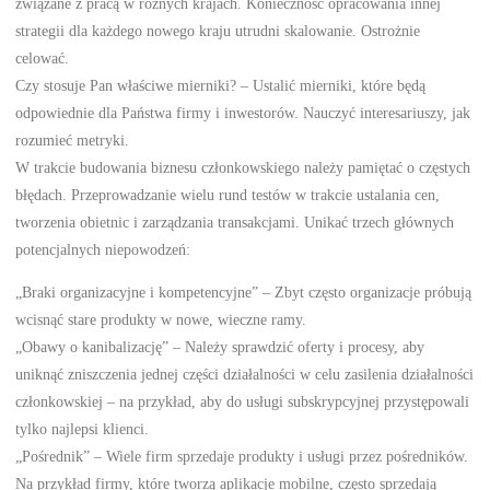
związane z pracą w różnych krajach. Konieczność opracowania innej
strategii dla każdego nowego kraju utrudni skalowanie. Ostrożnie
celować.
Czy stosuje Pan właściwe mierniki? – Ustalić mierniki, które będą
odpowiednie dla Państwa firmy i inwestorów. Nauczyć interesariuszy, jak
rozumieć metryki.
W trakcie budowania biznesu członkowskiego należy pamiętać o częstych
błędach. Przeprowadzanie wielu rund testów w trakcie ustalania cen,
tworzenia obietnic i zarządzania transakcjami. Unikać trzech głównych
potencjalnych niepowodzeń:
„Braki organizacyjne i kompetencyjne” – Zbyt często organizacje próbują
wcisnąć stare produkty w nowe, wieczne ramy.
„Obawy o kanibalizację” – Należy sprawdzić oferty i procesy, aby
uniknąć zniszczenia jednej części działalności w celu zasilenia działalności
członkowskiej – na przykład, aby do usługi subskrypcyjnej przystępowali
tylko najlepsi klienci.
„Pośrednik” – Wiele firm sprzedaje produkty i usługi przez pośredników.
Na przykład firmy, które tworzą aplikacje mobilne, często sprzedają