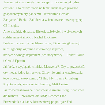
Tsunami eksmisji nigdy nie nastąpiło. Tak samo jak „she-
cession”. Oto cztery teorie na temat nieudanych prognoz
gospodarczych ery pandemii., Jerozolima Demsas
Zabijanie I-Banku, Zakłócenia w bankowości inwestycyjnej,
CB Insights
Amerykańskie dynastie, Historia założycieli i wpływowych
rodzin amerykańskich, Rachel Dickinson
Problem bailoutu w neoliberalizmie, Ekonomia głównego
nurtu ignoruje ogromne interwencje rządowe,
których wymaga kapitalizm „wolnorynkowy”., Robert Pollin
i Gerald Epstein
Jak będzie wyglądało chińskie Metaverse?, Czy to przyszłość,
czy moda, jedno jest pewne: Chiny nie ominą kształtowania
tego nowego ekosystemu., Yi Jing Fly i Laura Grünberg
Kryptowaluty, rozliczenia i kredyty, Matt Levine
Jak zdecentralizowane finansowanie zmieni usługi finansowe
dla biznesu – zwłaszcza dla MŚP, Rebecca Liao
Przewodnik dla kadry kierowniczej po polityce Fed