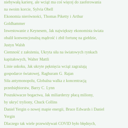
niebywałą karierę, ale wciąż ma coś więcej do zaoferowania
na swoim korcie, Sylvia Obell
Ekonomia nierówności, Thomas Piketty i Arthur
Goldhammer
Inwestowanie z Keynesem, Jak największy ekonomista świata
obalił konwencjonalną mądrość i zbił fortunę na giełdzie,
Justyn Walsh
Ciemność z założenia, Ukryta siła na światowych rynkach
kapitałowych, Walter Mattli
Linie uskoku, Jak ukryte pęknięcia wciąż zagrażają
gospodarce światowej, Raghuram G. Rajan
Siła antymonopolu, Globalna walka z koncentracją
przedsiębiorstw, Barry C. Lynn
Poszukiwacze bogactwa, Jak miliarderzy płacą miliony,
by ukryć tryliony, Chuck Collins
Daniel Yergin o nowej mapie energii, Bruce Edwards i Daniel
Yergin
Dlaczego tak wiele przewidywań COVID było błędnych,