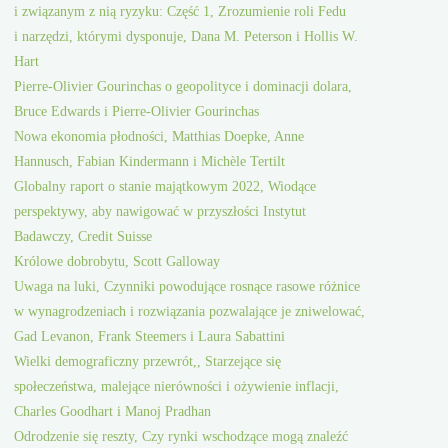
i związanym z nią ryzyku: Część 1, Zrozumienie roli Fedu
i narzędzi, którymi dysponuje, Dana M. Peterson i Hollis W.
Hart
Pierre-Olivier Gourinchas o geopolityce i dominacji dolara,
Bruce Edwards i Pierre-Olivier Gourinchas
Nowa ekonomia płodności, Matthias Doepke, Anne
Hannusch, Fabian Kindermann i Michèle Tertilt
Globalny raport o stanie majątkowym 2022, Wiodące
perspektywy, aby nawigować w przyszłości Instytut
Badawczy, Credit Suisse
Królowe dobrobytu, Scott Galloway
Uwaga na luki, Czynniki powodujące rosnące rasowe różnice
w wynagrodzeniach i rozwiązania pozwalające je zniwelować,
Gad Levanon, Frank Steemers i Laura Sabattini
Wielki demograficzny przewrót,, Starzejące się
społeczeństwa, malejące nierówności i ożywienie inflacji,
Charles Goodhart i Manoj Pradhan
Odrodzenie się reszty, Czy rynki wschodzące mogą znaleźć