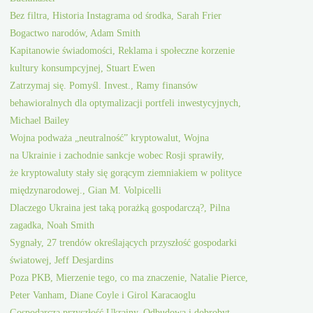
Bez filtra, Historia Instagrama od środka, Sarah Frier
Bogactwo narodów, Adam Smith
Kapitanowie świadomości, Reklama i społeczne korzenie
kultury konsumpcyjnej, Stuart Ewen
Zatrzymaj się. Pomyśl. Invest., Ramy finansów
behawioralnych dla optymalizacji portfeli inwestycyjnych,
Michael Bailey
Wojna podważa „neutralność” kryptowalut, Wojna
na Ukrainie i zachodnie sankcje wobec Rosji sprawiły,
że kryptowaluty stały się gorącym ziemniakiem w polityce
międzynarodowej., Gian M. Volpicelli
Dlaczego Ukraina jest taką porażką gospodarczą?, Pilna
zagadka, Noah Smith
Sygnały, 27 trendów określających przyszłość gospodarki
światowej, Jeff Desjardins
Poza PKB, Mierzenie tego, co ma znaczenie, Natalie Pierce,
Peter Vanham, Diane Coyle i Girol Karacaoglu
Gospodarcza przyszłość Ukrainy, Odbudowa i dobrobyt