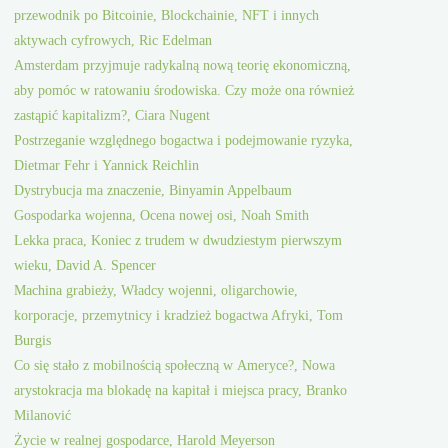
przewodnik po Bitcoinie, Blockchainie, NFT i innych
aktywach cyfrowych, Ric Edelman
Amsterdam przyjmuje radykalną nową teorię ekonomiczną,
aby pomóc w ratowaniu środowiska. Czy może ona również
zastąpić kapitalizm?, Ciara Nugent
Postrzeganie względnego bogactwa i podejmowanie ryzyka,
Dietmar Fehr i Yannick Reichlin
Dystrybucja ma znaczenie, Binyamin Appelbaum
Gospodarka wojenna, Ocena nowej osi, Noah Smith
Lekka praca, Koniec z trudem w dwudziestym pierwszym
wieku, David A. Spencer
Machina grabieży, Władcy wojenni, oligarchowie,
korporacje, przemytnicy i kradzież bogactwa Afryki, Tom
Burgis
Co się stało z mobilnością społeczną w Ameryce?, Nowa
arystokracja ma blokadę na kapitał i miejsca pracy, Branko
Milanović
Życie w realnej gospodarce, Harold Meyerson