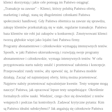
klienci skorzystają i jakie cele pomogą im Państwo osiągnąć.
„Transakcje na zawsze” – Klienci, którzy polubią Państwa ofertę,
marketing i usługi, staną się długoletnimi członkami Państwa
społeczności handlowej. Gdy Państwa obietnica na zawsze się sprawdza,
zakupy klientów przekształcają się w stałe, regularne transakcje. Państwa
baza klientów nie robi już zakupów u konkurencji. Zmotywowani klienci
tworzą głębokie więzi jako lojalni fani Państwa firmy.
Programy abonamentowe i członkowskie wymagają intensywnych testów.
Sposób, w jaki Państwo ukierunkowują i rozwijają swoje programy
abonamentowe i członkowskie, wymaga intensywnych testów. W celu
przygotowania startu należy ustalić i przetestować założenia i koncepcje.
Przeprowadzić rundy testów, aby upewnić się, że Państwa modele
działają. Zacząć od najmniejszej oferty, którą można przetestować.
Najpierw należy przetestować najważniejsze kwestie. Testy wstępne mogą
nauczyć Państwa, jak opracować lepsze testy uzupełniające. Określenie
formalnych celów nauki. Wiedzieć, czego chce się dowiedzieć z testów
wstępnych i podczas faz kontrolnych. Zadawać krytyczne pytania: Kim
są Państwa idealni subskrybenci? Jak angażują się członkowie Państwa