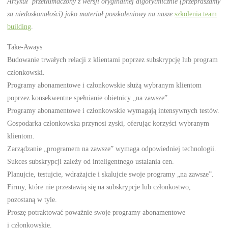
Artykuł przetłumaczony z wersji oryginalnej algorytmicznie (przepraszamy
za niedoskonałości) jako materiał poszkoleniowy na nasze
szkolenia team
building
.
Take-Aways
Budowanie trwałych relacji z klientami poprzez subskrypcję lub program
członkowski.
Programy abonamentowe i członkowskie służą wybranym klientom
poprzez konsekwentne spełnianie obietnicy „na zawsze”.
Programy abonamentowe i członkowskie wymagają intensywnych testów.
Gospodarka członkowska przynosi zyski, oferując korzyści wybranym
klientom.
Zarządzanie „programem na zawsze” wymaga odpowiedniej technologii.
Sukces subskrypcji zależy od inteligentnego ustalania cen.
Planujcie, testujcie, wdrażajcie i skalujcie swoje programy „na zawsze”.
Firmy, które nie przestawią się na subskrypcje lub członkostwo,
pozostaną w tyle.
Proszę potraktować poważnie swoje programy abonamentowe
i członkowskie.