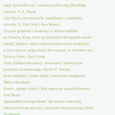
zasad sprawiedliwości i ekonomii politycznej (Routledge
Classics), F. A. Hayek
Glen Weyl o antymonopolu, kapitalizmie i radykalnej
reformie, E. Glen Weyl i Russ Roberts
Co grozi gospodarce światowej w obliczu konfliktu
na Ukrainie, Kraje, które są uzależnione od bogatych dostaw
energii, pszenicy, niklu i innych podstawowych produktów
w tym regionie, mogą odczuć ból związany ze wzrostem cen.,
Patricia Cohen i Jack Ewing
Stany Zjednoczone sankcji, Stosowanie i nadużywanie
przymusu ekonomicznego, Daniel W. Drezner
Kolor pieniędzy, Czarne banki i rasowa luka majątkowa,
Mehrsa Baradaran
Koniec „złotego wieku, Chiny depczą po piętach biznesowi,
Paul Mozur
Sprawiedliwe wynagrodzenie, Jak uzyskać podwyżkę,
zlikwidować lukę płacową i zbudować silniejszą firmę, David
Buckmaster