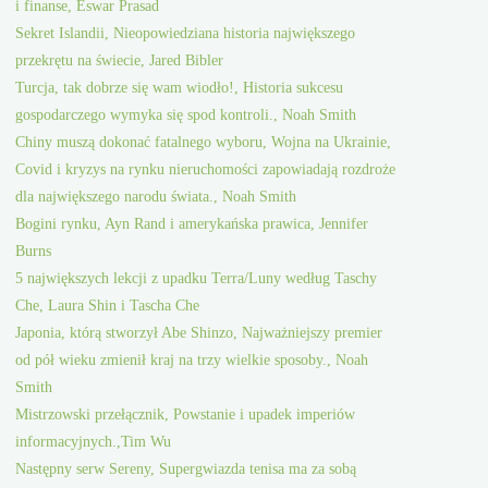
i finanse, Eswar Prasad
Sekret Islandii, Nieopowiedziana historia największego
przekrętu na świecie, Jared Bibler
Turcja, tak dobrze się wam wiodło!, Historia sukcesu
gospodarczego wymyka się spod kontroli., Noah Smith
Chiny muszą dokonać fatalnego wyboru, Wojna na Ukrainie,
Covid i kryzys na rynku nieruchomości zapowiadają rozdroże
dla największego narodu świata., Noah Smith
Bogini rynku, Ayn Rand i amerykańska prawica, Jennifer
Burns
5 największych lekcji z upadku Terra/Luny według Taschy
Che, Laura Shin i Tascha Che
Japonia, którą stworzył Abe Shinzo, Najważniejszy premier
od pół wieku zmienił kraj na trzy wielkie sposoby., Noah
Smith
Mistrzowski przełącznik, Powstanie i upadek imperiów
informacyjnych.,Tim Wu
Następny serw Sereny, Supergwiazda tenisa ma za sobą