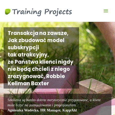
Wyjazdy
integracyjne,
szkolenia
team
Transakcja na zawsze,
building
Jak zbudować model
subskrypcji
tak atrakcyjny,
że Państwa klienci nigdy
nie będą chcieli z niego
zrezygnować, Robbie
Kellman Baxter
Szkolenia są bardzo dobrze merytorycznie przygotowane, a klient
może liczyć na zaangażowanie i progesjonalizm.
Agnieszka Wodecka, HR Manager, KappAhl