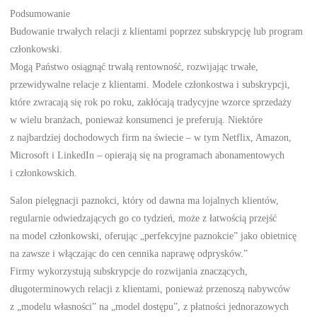
Podsumowanie
Budowanie trwałych relacji z klientami poprzez subskrypcję lub program
członkowski.
Mogą Państwo osiągnąć trwałą rentowność, rozwijając trwałe,
przewidywalne relacje z klientami. Modele członkostwa i subskrypcji,
które zwracają się rok po roku, zakłócają tradycyjne wzorce sprzedaży
w wielu branżach, ponieważ konsumenci je preferują. Niektóre
z najbardziej dochodowych firm na świecie – w tym Netflix, Amazon,
Microsoft i LinkedIn – opierają się na programach abonamentowych
i członkowskich.
Salon pielęgnacji paznokci, który od dawna ma lojalnych klientów,
regularnie odwiedzających go co tydzień, może z łatwością przejść
na model członkowski, oferując „perfekcyjne paznokcie” jako obietnicę
na zawsze i włączając do cen cennika naprawę odprysków.”
Firmy wykorzystują subskrypcje do rozwijania znaczących,
długoterminowych relacji z klientami, ponieważ przenoszą nabywców
z „modelu własności” na „model dostępu”, z płatności jednorazowych