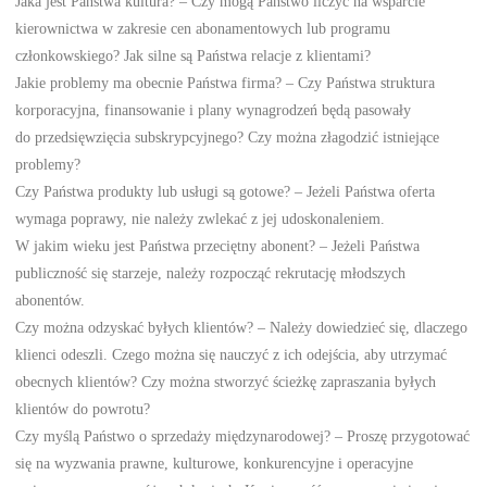
Jaka jest Państwa kultura? – Czy mogą Państwo liczyć na wsparcie
kierownictwa w zakresie cen abonamentowych lub programu
członkowskiego? Jak silne są Państwa relacje z klientami?
Jakie problemy ma obecnie Państwa firma? – Czy Państwa struktura
korporacyjna, finansowanie i plany wynagrodzeń będą pasowały
do przedsięwzięcia subskrypcyjnego? Czy można złagodzić istniejące
problemy?
Czy Państwa produkty lub usługi są gotowe? – Jeżeli Państwa oferta
wymaga poprawy, nie należy zwlekać z jej udoskonaleniem.
W jakim wieku jest Państwa przeciętny abonent? – Jeżeli Państwa
publiczność się starzeje, należy rozpocząć rekrutację młodszych
abonentów.
Czy można odzyskać byłych klientów? – Należy dowiedzieć się, dlaczego
klienci odeszli. Czego można się nauczyć z ich odejścia, aby utrzymać
obecnych klientów? Czy można stworzyć ścieżkę zapraszania byłych
klientów do powrotu?
Czy myślą Państwo o sprzedaży międzynarodowej? – Proszę przygotować
się na wyzwania prawne, kulturowe, konkurencyjne i operacyjne