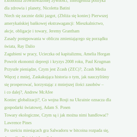
Ekonomia zrównoważonej żywności, Inteligentna polityka
dla zdrowia i planety, Nicoletta Batini
Niech się zacznie dziki jazgot, (Zbliża się koniec) Pierwszej
amerykańskiej bańkowej ekstrawagancji: Mieszkalnictwo,
akcje, obligacje i towary, Jeremy Grantham
Zasady postępowania w obliczu zmieniającego się porządku
świata, Ray Dalio
Zagubieni w pracy, Ucieczka od kapitalizmu, Amelia Horgan
Powrót ekonomii depresji i kryzys 2008 roku, Paul Krugman
Przyszłe pieniądze, Czym jest Zcash (ZEC)?, Zcash Media
Więcej z mniej, Zaskakująca historia o tym, jak nauczyliśmy
się prosperować, korzystając z mniejszej ilości zasobów –
i co dalej?, Andrew McAfee
Koniec globalizacji?, Co wojna Rosji na Ukrainie oznacza dla
gospodarki światowej, Adam S. Posen
Towary ekologiczne, Czym są i jak można nimi handlować?
Lawrence Pines
Po sześciu miesiącach gra Salwadoru w bitcoina rozpada się,