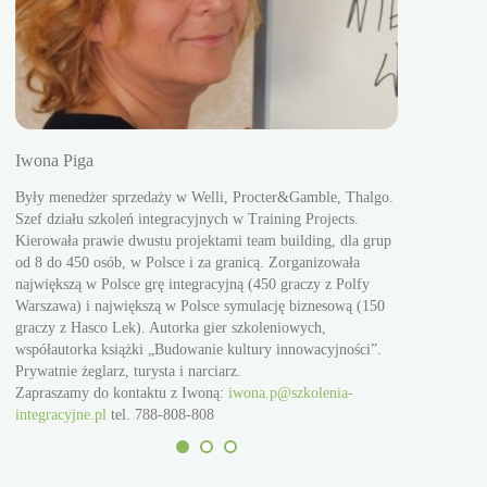
Iwona Piga
Adam Paste
a
Były menedżer sprzedaży w Welli, Procter&Gamble, Thalgo.
Kierował pro
Szef działu szkoleń integracyjnych w Training Projects.
Henkel, MAN 
cja
Kierowała prawie dwustu projektami team building, dla grup
kilkadziesiąt 
od 8 do 450 osób, w Polsce i za granicą. Zorganizowała
osób. Ekspert 
,
największą w Polsce grę integracyjną (450 graczy z Polfy
ich tworzenia
Warszawa) i największą w Polsce symulację biznesową (150
rozwojowych. 
graczy z Hasco Lek). Autorka gier szkoleniowych,
zespołowych. 
współautorka książki „Budowanie kultury innowacyjności”.
przywództwa, 
Prywatnie żeglarz, turysta i narciarz.
decyzji, rozw
Zapraszamy do kontaktu z Iwoną:
iwona.p@szkolenia-
zarządzania p
integracyjne.pl
tel. 788-808-808