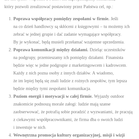
który pozwoli zrealizować postawiony przez Państwa cel, np.:
Poprawa współpracy pomiędzy zespołami w firmie.
Jeśli
na co dzień handlowcy są skłóceni z księgowymi – tu możemy ich
zebrać w jednej grupie i dać zadanie wymagające współpracy.
By je wykonać, będą musieli przełamać wzajemne uprzedzenia.
Poprawa komunikacji między działami.
Dzieląc uczestników
na podgrupy, przemieszamy ich pomiędzy działami. Finansista
będzie więc w jedne podgrupie z marketingowcem i kadrowcem.
Każdy z nich pozna osoby z innych działów. A wiadomo,
że im lepiej będą się znali ludzie z rożnych zespołów, tym lepsza
będzie między tymi zespołami komunikacja.
Poziom energii i motywacji w całej firmie.
Wyjazdy outdoor
znakomicie podnoszą morale załogi: ludzie mają szanse
zaobserwować, że potrafią sobie poradzić z wyzwaniami, że pracują
z ciekawymi współpracownikami, że firma dba o swoich ludzi
i inwestuje w nich.
Wewnętrzna promocja kultury organizacyjnej, misji i wizji