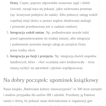
firmy.
Często, poprzez odpowiedni scenariusz zajęć i dobór
ćwiczeń, zarząd stara się pokazać, jakie zachowania premiuje
(np. kreatywne podejście do zadań). Albo jednoczy załogę wokół
wspólnej misji (która w postaci mądrze zbudowanej analogii
i przenośni przedstawiona jest w zadaniu outdoor).
Integracja wokół zmian.
Np. podbudowanie morale ludzi
przed zaprezentowaniem im trudnej zmiany, albo integracja
i podniesienie poziomu energii załogi po przejściu firmy
przez trudny okres.
Integracja po fuzji i przejęciu.
Np. integracja dwóch zespołów
handlowych, które – choć wcześniej ostro konkurowały – teraz
muszą wyzbyć się uprzedzeń i płynnie współpracować.
Na dobry początek: upominek książkowy
Nasza książka „Budowanie kultury innowacyjności” to 300 stron narzędzi
i studiów przypadku dla szefów HR i szkoleń. Prześlemy ją Państwu
razem z ofertą, by pokazać nasze doświadczenia w organizacji gier