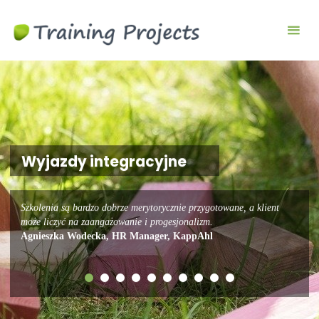
Wyjazdy
integracyjne,
szkolenia
team
building
Wyjazdy integracyjne
Szkolenia są bardzo dobrze merytorycznie przygotowane, a klient
może liczyć na zaangażowanie i progesjonalizm.
Agnieszka Wodecka, HR Manager, KappAhl