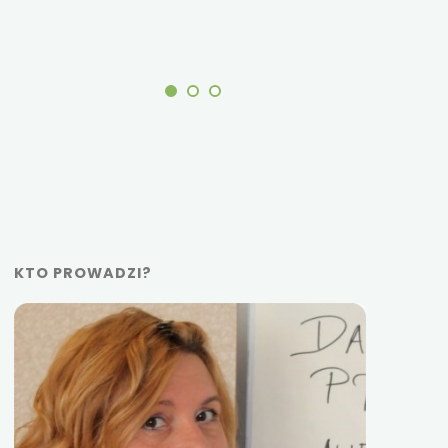
komunikacji 
problemów, k
zespołem.
KTO PROWADZI?