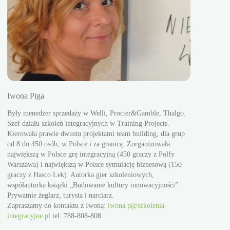
Iwona Piga
Były menedżer sprzedaży w Welli, Procter&Gamble, Thalgo.
Szef działu szkoleń integracyjnych w Training Projects.
Kierowała prawie dwustu projektami team building, dla grup
Adam Paste
od 8 do 450 osób, w Polsce i za granicą. Zorganizowała
największą w Polsce grę integracyjną (450 graczy z Polfy
Kierował pro
Warszawa) i największą w Polsce symulację biznesową (150
Henkel, MAN 
graczy z Hasco Lek). Autorka gier szkoleniowych,
ja
szkoleń team 
współautorka książki „Budowanie kultury innowacyjności”.
z zakresu str
Prywatnie żeglarz, turysta i narciarz.
doskonalenia
Zapraszamy do kontaktu z Iwoną:
iwona.p@szkolenia-
Autor wielu 
integracyjne.pl
tel. 788-808-808
warsztaty zw