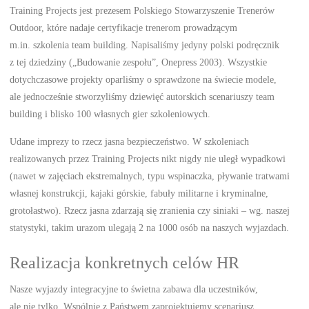
Training Projects jest prezesem Polskiego Stowarzyszenie Trenerów
Outdoor, które nadaje certyfikacje trenerom prowadzącym
m.in. szkolenia team building. Napisaliśmy jedyny polski podręcznik
z tej dziedziny („Budowanie zespołu”, Onepress 2003). Wszystkie
dotychczasowe projekty oparliśmy o sprawdzone na świecie modele,
ale jednocześnie stworzyliśmy dziewięć autorskich scenariuszy team
building i blisko 100 własnych gier szkoleniowych.
Udane imprezy to rzecz jasna bezpieczeństwo. W szkoleniach
realizowanych przez Training Projects nikt nigdy nie uległ wypadkowi
(nawet w zajęciach ekstremalnych, typu wspinaczka, pływanie tratwami
własnej konstrukcji, kajaki górskie, fabuły militarne i kryminalne,
grotołastwo). Rzecz jasna zdarzają się zranienia czy siniaki – wg. naszej
statystyki, takim urazom ulegają 2 na 1000 osób na naszych wyjazdach.
Realizacja konkretnych celów HR
Nasze wyjazdy integracyjne to świetna zabawa dla uczestników,
ale nie tylko. Wspólnie z Państwem zaprojektujemy scenariusz,