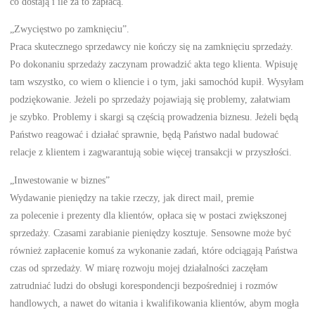
co dostają i ile za to zapłacą.
„Zwycięstwo po zamknięciu”.
Praca skutecznego sprzedawcy nie kończy się na zamknięciu sprzedaży.
Po dokonaniu sprzedaży zaczynam prowadzić akta tego klienta. Wpisuję
tam wszystko, co wiem o kliencie i o tym, jaki samochód kupił. Wysyłam
podziękowanie. Jeżeli po sprzedaży pojawiają się problemy, załatwiam
je szybko. Problemy i skargi są częścią prowadzenia biznesu. Jeżeli będą
Państwo reagować i działać sprawnie, będą Państwo nadal budować
relacje z klientem i zagwarantują sobie więcej transakcji w przyszłości.
„Inwestowanie w biznes”
Wydawanie pieniędzy na takie rzeczy, jak direct mail, premie
za polecenie i prezenty dla klientów, opłaca się w postaci zwiększonej
sprzedaży. Czasami zarabianie pieniędzy kosztuje. Sensowne może być
również zapłacenie komuś za wykonanie zadań, które odciągają Państwa
czas od sprzedaży. W miarę rozwoju mojej działalności zaczęłam
zatrudniać ludzi do obsługi korespondencji bezpośredniej i rozmów
handlowych, a nawet do witania i kwalifikowania klientów, abym mogła