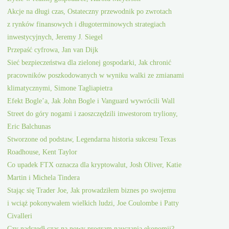
Akcje na długi czas, Ostateczny przewodnik po zwrotach
z rynków finansowych i długoterminowych strategiach
inwestycyjnych, Jeremy J. Siegel
Przepaść cyfrowa, Jan van Dijk
Sieć bezpieczeństwa dla zielonej gospodarki, Jak chronić
pracowników poszkodowanych w wyniku walki ze zmianami
klimatycznymi, Simone Tagliapietra
Efekt Bogle’a, Jak John Bogle i Vanguard wywrócili Wall
Street do góry nogami i zaoszczędzili inwestorom tryliony,
Eric Balchunas
Stworzone od podstaw, Legendarna historia sukcesu Texas
Roadhouse, Kent Taylor
Co upadek FTX oznacza dla kryptowalut, Josh Oliver, Katie
Martin i Michela Tindera
Stając się Trader Joe, Jak prowadziłem biznes po swojemu
i wciąż pokonywałem wielkich ludzi, Joe Coulombe i Patty
Civalleri
Czy nadszedł czas na nowy program nauczania ekonomii?,