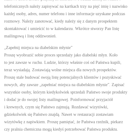
telefonicznych należy zapisywać na kartkach trzy na pięć imię i nazwisko
każdej osoby, adres, numer telefonu i inne informacje uzyskane podczas
rozmowy. Należy zanotować, kiedy należy się z danym prospektem
skontaktować i umieścić to w kalendarzu. Wkrótce stworzy Pan listę
mailingową i listę oddzwonień.
„Zapełnij miejsca na diabelskim młynie”
Proszę wyobrazić sobie proces sprzedaży jako diabelski młyn. Koło
to jest zawsze w ruchu. Ludzie, którzy właśnie coś od Państwa kupili,
teraz wysiadają. Zostawiają wolne miejsca dla nowych prospektów.
Proszę stale budować swoją listę potencjalnych klientów i pozyskiwać
nowych, aby zawsze „zapełniać miejsca na diabelskim młynie”. Zapisać
wszystkie osoby, którym kiedykolwiek sprzedali Państwo swoje produkty
i dodać je do swojej listy mailingowej. Poinformować przyjaciół
i krewnych, czym się Państwo zajmują. Rozdawać wizytówki,
gdziekolwiek się Państwo znajdą. Nawet w restauracji zostawiam
wizytówkę z napiwkiem. Proszę pamiętać, że Państwa rzeźnik, piekarz
czy pralnia chemiczna mogą kiedyś potrzebować Państwa produktu.