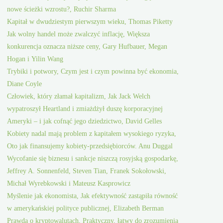
nowe ścieżki wzrostu?, Ruchir Sharma
Kapitał w dwudziestym pierwszym wieku, Thomas Piketty
Jak wolny handel może zwalczyć inflację, Większa
konkurencja oznacza niższe ceny, Gary Hufbauer, Megan
Hogan i Yilin Wang
Trybiki i potwory, Czym jest i czym powinna być ekonomia,
Diane Coyle
Człowiek, który złamał kapitalizm, Jak Jack Welch
wypatroszył Heartland i zmiażdżył duszę korporacyjnej
Ameryki – i jak cofnąć jego dziedzictwo, David Gelles
Kobiety nadal mają problem z kapitałem wysokiego ryzyka,
Oto jak finansujemy kobiety-przedsiębiorców. Anu Duggal
Wycofanie się biznesu i sankcje niszczą rosyjską gospodarkę,
Jeffrey A. Sonnenfeld, Steven Tian, Franek Sokołowski,
Michał Wyrebkowski i Mateusz Kasprowicz
Myślenie jak ekonomista, Jak efektywność zastąpiła równość
w amerykańskiej polityce publicznej, Elizabeth Berman
Prawda o kryptowalutach, Praktyczny, łatwy do zrozumienia