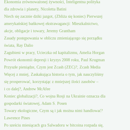
Ekonomia zrównoważonej żywności, Inteligentna polityka
dla zdrowia i planety, Nicoletta Batini
Niech się zacznie dziki jazgot, (Zbliża się koniec) Pierwszej
amerykańskiej bańkowej ekstrawagancji: Mieszkalnictwo,
akcje, obligacje i towary, Jeremy Grantham
Zasady postępowania w obliczu zmieniającego się porządku
świata, Ray Dalio
Zagubieni w pracy, Ucieczka od kapitalizmu, Amelia Horgan
Powrót ekonomii depresji i kryzys 2008 roku, Paul Krugman
Przyszłe pieniądze, Czym jest Zcash (ZEC)?, Zcash Media
Więcej z mniej, Zaskakująca historia o tym, jak nauczyliśmy
się prosperować, korzystając z mniejszej ilości zasobów –
i co dalej?, Andrew McAfee
Koniec globalizacji?, Co wojna Rosji na Ukrainie oznacza dla
gospodarki światowej, Adam S. Posen
Towary ekologiczne, Czym są i jak można nimi handlować?
Lawrence Pines
Po sześciu miesiącach gra Salwadoru w bitcoina rozpada się,