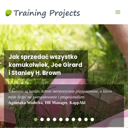
Wyjazdy
integracyjne,
szkolenia
team
building
Jak sprzedać wszystko
komukolwiek, Joe Girard
i Stanley H. Brown
Szkolenia są bardzo dobrze merytorycznie przygotowane, a klient
może liczyć na zaangażowanie i progesjonalizm.
Agnieszka Wodecka, HR Manager, KappAhl