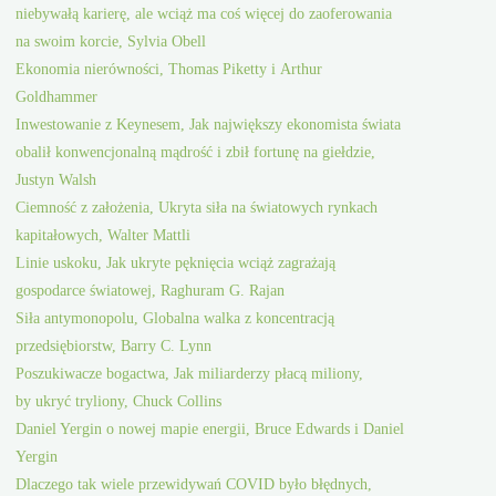
niebywałą karierę, ale wciąż ma coś więcej do zaoferowania
na swoim korcie, Sylvia Obell
Ekonomia nierówności, Thomas Piketty i Arthur
Goldhammer
Inwestowanie z Keynesem, Jak największy ekonomista świata
obalił konwencjonalną mądrość i zbił fortunę na giełdzie,
Justyn Walsh
Ciemność z założenia, Ukryta siła na światowych rynkach
kapitałowych, Walter Mattli
Linie uskoku, Jak ukryte pęknięcia wciąż zagrażają
gospodarce światowej, Raghuram G. Rajan
Siła antymonopolu, Globalna walka z koncentracją
przedsiębiorstw, Barry C. Lynn
Poszukiwacze bogactwa, Jak miliarderzy płacą miliony,
by ukryć tryliony, Chuck Collins
Daniel Yergin o nowej mapie energii, Bruce Edwards i Daniel
Yergin
Dlaczego tak wiele przewidywań COVID było błędnych,