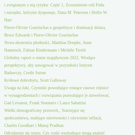
i związanym z nią ryzyku: Część 1, Zrozumienie roli Fedu
i narzędzi, którymi dysponuje, Dana M. Peterson i Hollis W.
Hart
Pierre-Olivier Gourinchas o geopolityce i dominacji dolara,
Bruce Edwards i Pierre-Olivier Gourinchas
Nowa ekonomia płodności, Matthias Doepke, Anne
Hannusch, Fabian Kindermann i Michèle Tertilt
Globalny raport o stanie majątkowym 2022, Wiodące
perspektywy, aby nawigować w przyszłości Instytut
Badawczy, Credit Suisse
Królowe dobrobytu, Scott Galloway
Uwaga na luki, Czynniki powodujące rosnące rasowe różnice
w wynagrodzeniach i rozwiązania pozwalające je zniwelować,
Gad Levanon, Frank Steemers i Laura Sabattini
Wielki demograficzny przewrót,, Starzejące się
społeczeństwa, malejące nierówności i ożywienie inflacji,
Charles Goodhart i Manoj Pradhan
Odrodzenie się reszty, Czy rynki wschodzące mogą znaleźć