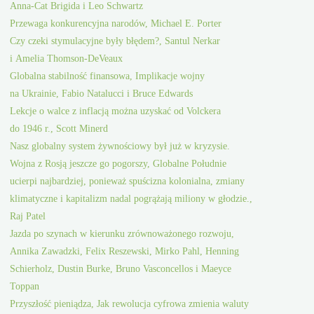
Anna-Cat Brigida i Leo Schwartz
Przewaga konkurencyjna narodów, Michael E. Porter
Czy czeki stymulacyjne były błędem?, Santul Nerkar
i Amelia Thomson-DeVeaux
Globalna stabilność finansowa, Implikacje wojny
na Ukrainie, Fabio Natalucci i Bruce Edwards
Lekcje o walce z inflacją można uzyskać od Volckera
do 1946 r., Scott Minerd
Nasz globalny system żywnościowy był już w kryzysie.
Wojna z Rosją jeszcze go pogorszy, Globalne Południe
ucierpi najbardziej, ponieważ spuścizna kolonialna, zmiany
klimatyczne i kapitalizm nadal pogrążają miliony w głodzie.,
Raj Patel
Jazda po szynach w kierunku zrównoważonego rozwoju,
Annika Zawadzki, Felix Reszewski, Mirko Pahl, Henning
Schierholz, Dustin Burke, Bruno Vasconcellos i Maeyce
Toppan
Przyszłość pieniądza, Jak rewolucja cyfrowa zmienia waluty