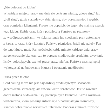
„Nie dołączaj do klubu”
W każdym miejscu pracy znajduje się centrum władzy, „dope ring” lub
„bull ring”, gdzie sprzedawcy zbierają się, aby porozmawiać i spędzić
czas pomiędzy klientami. Proszę nie dopuścić do tego, aby stać się częścią
tego klubu. Każdy czas, który poświęcają Państwo na rozmowy
ze współpracownikami, wyjścia na lunch lub spotkania przy automacie
z kawą, to czas, który kosztuje Państwa pieniądze. Jeżeli nie należy Pan
do tego klubu, może Pan poświęcić każdą minutę każdego dnia pracy
na generowanie biznesu, czy to poprzez studiowanie produktu, wysyłanie
listów polecających, czy też pracę przez telefon. Państwa czas najlepiej
wykorzystać na budowanie biznesu i tworzenie możliwości.
Praca przez telefon
Cold calling może nie jest najbardziej produktywnym sposobem
generowania sprzedaży, ale zawsze warto spróbować. Jest to również
dobra metoda budowania listy potencjalnych klientów. Każda rozmowa
telefoniczna, która generuje informacje o potencjalnym rozmówcy,
stanowi dobre źródło przyszłych interesów. Podczas zimnych rozmów