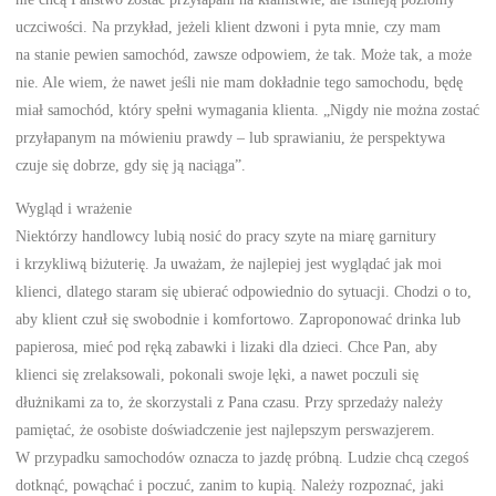
uczciwości. Na przykład, jeżeli klient dzwoni i pyta mnie, czy mam
na stanie pewien samochód, zawsze odpowiem, że tak. Może tak, a może
nie. Ale wiem, że nawet jeśli nie mam dokładnie tego samochodu, będę
miał samochód, który spełni wymagania klienta. „Nigdy nie można zostać
przyłapanym na mówieniu prawdy – lub sprawianiu, że perspektywa
czuje się dobrze, gdy się ją naciąga”.
Wygląd i wrażenie
Niektórzy handlowcy lubią nosić do pracy szyte na miarę garnitury
i krzykliwą biżuterię. Ja uważam, że najlepiej jest wyglądać jak moi
klienci, dlatego staram się ubierać odpowiednio do sytuacji. Chodzi o to,
aby klient czuł się swobodnie i komfortowo. Zaproponować drinka lub
papierosa, mieć pod ręką zabawki i lizaki dla dzieci. Chce Pan, aby
klienci się zrelaksowali, pokonali swoje lęki, a nawet poczuli się
dłużnikami za to, że skorzystali z Pana czasu. Przy sprzedaży należy
pamiętać, że osobiste doświadczenie jest najlepszym perswazjerem.
W przypadku samochodów oznacza to jazdę próbną. Ludzie chcą czegoś
dotknąć, powąchać i poczuć, zanim to kupią. Należy rozpoznać, jaki