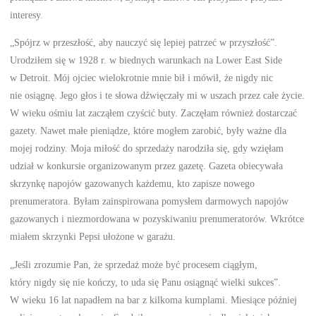
interesy.
„Spójrz w przeszłość, aby nauczyć się lepiej patrzeć w przyszłość”.
Urodziłem się w 1928 r. w biednych warunkach na Lower East Side
w Detroit. Mój ojciec wielokrotnie mnie bił i mówił, że nigdy nic
nie osiągnę. Jego głos i te słowa dźwięczały mi w uszach przez całe życie.
W wieku ośmiu lat zacząłem czyścić buty. Zaczęłam również dostarczać
gazety. Nawet małe pieniądze, które mogłem zarobić, były ważne dla
mojej rodziny. Moja miłość do sprzedaży narodziła się, gdy wzięłam
udział w konkursie organizowanym przez gazetę. Gazeta obiecywała
skrzynkę napojów gazowanych każdemu, kto zapisze nowego
prenumeratora. Byłam zainspirowana pomysłem darmowych napojów
gazowanych i niezmordowana w pozyskiwaniu prenumeratorów. Wkrótce
miałem skrzynki Pepsi ułożone w garażu.
„Jeśli zrozumie Pan, że sprzedaż może być procesem ciągłym,
który nigdy się nie kończy, to uda się Panu osiągnąć wielki sukces”.
W wieku 16 lat napadłem na bar z kilkoma kumplami. Miesiące później