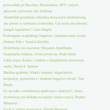
przewodnik po Bitcoinie, Blockchainie, NFT i innych
aktywach cyfrowych, Ric Edelman
Amsterdam przyjmuje radykalną nową teorię ekonomiczną,
aby pomóc w ratowaniu środowiska. Czy może ona również
zastąpić kapitalizm?, Ciara Nugent
Postrzeganie względnego bogactwa i podejmowanie ryzyka,
Dietmar Fehr i Yannick Reichlin
Dystrybucja ma znaczenie, Binyamin Appelbaum
Gospodarka wojenna, Ocena nowej osi, Noah Smith
Lekka praca, Koniec z trudem w dwudziestym pierwszym
wieku, David A. Spencer
Machina grabieży, Władcy wojenni, oligarchowie,
korporacje, przemytnicy i kradzież bogactwa Afryki, Tom
Burgis
Co się stało z mobilnością społeczną w Ameryce?, Nowa
arystokracja ma blokadę na kapitał i miejsca pracy, Branko
Milanović
Życie w realnej gospodarce, Harold Meyerson