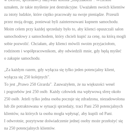
uznałem, że takie myślenie jest destrukcyjne. Uważałem swoich klientów
za istoty ludzkie, które ciężko pracowały na swoje pieniądze. Przeszli
przez moją drogę, ponieważ byli zainteresowani kupnem samochodu.
Moim celem przy każdej sprzedaży było to, aby klienci opuszczali salon
samochodowy z samochodem, który chcieli kupić za cenę, na którą mogli
sobie pozwolić. Chciałam, aby klienci mówili swoim przyjaciołom,
rodzinom i współpracownikom, aby odwiedzili mnie, gdy będą myśleć
o zakupie samochodu.
„Za każdym razem, gdy wyłącza się tylko jeden potencjalny klient,
wyłącza się 250 kolejnych”.
To jest „Prawo 250 Girarda”. Zauważyłem, że na większości wesel
i pogrzebów jest 250 osób. Każdy człowiek ma wpływową sferę około
250 osób. Jeżeli tylko jedna osoba poczuje się zdradzona, niezadowolona
lub źle potraktowana w sytuacji sprzedaży, traci Pani 250 potencjalnych
klientów, na których ta osoba mogła wpłynąć, aby kupili od Pani.
I odwrotnie, pozytywne doświadczenie jednej osoby może przełożyć się
na 250 potencjalnych klientów.