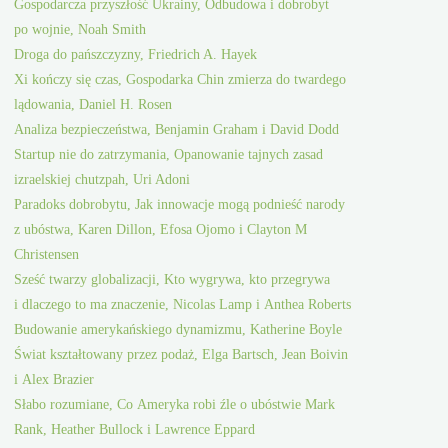
Gospodarcza przyszłość Ukrainy, Odbudowa i dobrobyt
po wojnie, Noah Smith
Droga do pańszczyzny, Friedrich A. Hayek
Xi kończy się czas, Gospodarka Chin zmierza do twardego
lądowania, Daniel H. Rosen
Analiza bezpieczeństwa, Benjamin Graham i David Dodd
Startup nie do zatrzymania, Opanowanie tajnych zasad
izraelskiej chutzpah, Uri Adoni
Paradoks dobrobytu, Jak innowacje mogą podnieść narody
z ubóstwa, Karen Dillon, Efosa Ojomo i Clayton M
Christensen
Sześć twarzy globalizacji, Kto wygrywa, kto przegrywa
i dlaczego to ma znaczenie, Nicolas Lamp i Anthea Roberts
Budowanie amerykańskiego dynamizmu, Katherine Boyle
Świat kształtowany przez podaż, Elga Bartsch, Jean Boivin
i Alex Brazier
Słabo rozumiane, Co Ameryka robi źle o ubóstwie Mark
Rank, Heather Bullock i Lawrence Eppard