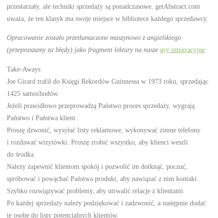
przestarzały, ale techniki sprzedaży są ponadczasowe. getAbstract.com
uważa, że ten klasyk ma swoje miejsce w bibliotece każdego sprzedawcy.
Opracowanie zostało przetłumaczone maszynowo z angielskiego
(przepraszamy za błędy) jako fragment lektury na nasze
gry integracyjne
.
Take-Aways
Joe Girard trafił do Księgi Rekordów Guinnessa w 1973 roku, sprzedając
1425 samochodów.
Jeżeli prawidłowo przeprowadzą Państwo proces sprzedaży, wygrają
Państwo i Państwa klient.
Proszę dzwonić, wysyłać listy reklamowe, wykonywać zimne telefony
i rozdawać wizytówki. Proszę zrobić wszystko, aby klienci weszli
do środka.
Należy zapewnić klientom spokój i pozwolić im dotknąć, poczuć,
spróbować i powąchać Państwa produkt, aby nawiązać z nim kontakt.
Szybko rozwiązywać problemy, aby utrwalić relacje z klientami.
Po każdej sprzedaży należy podziękować i zadzwonić, a następnie dodać
tę osobę do listy potencjalnych klientów.