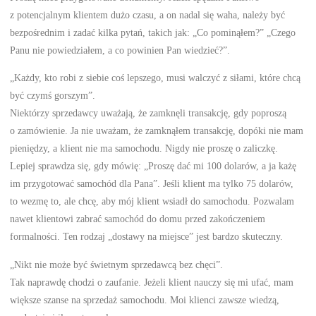
z potencjalnym klientem dużo czasu, a on nadal się waha, należy być
bezpośrednim i zadać kilka pytań, takich jak: „Co pominąłem?” „Czego
Panu nie powiedziałem, a co powinien Pan wiedzieć?”.
„Każdy, kto robi z siebie coś lepszego, musi walczyć z siłami, które chcą
być czymś gorszym”.
Niektórzy sprzedawcy uważają, że zamknęli transakcję, gdy poproszą
o zamówienie. Ja nie uważam, że zamknąłem transakcję, dopóki nie mam
pieniędzy, a klient nie ma samochodu. Nigdy nie proszę o zaliczkę.
Lepiej sprawdza się, gdy mówię: „Proszę dać mi 100 dolarów, a ja każę
im przygotować samochód dla Pana”. Jeśli klient ma tylko 75 dolarów,
to wezmę to, ale chcę, aby mój klient wsiadł do samochodu. Pozwalam
nawet klientowi zabrać samochód do domu przed zakończeniem
formalności. Ten rodzaj „dostawy na miejsce” jest bardzo skuteczny.
„Nikt nie może być świetnym sprzedawcą bez chęci”.
Tak naprawdę chodzi o zaufanie. Jeżeli klient nauczy się mi ufać, mam
większe szanse na sprzedaż samochodu. Moi klienci zawsze wiedzą,