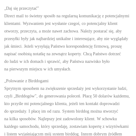
„Daj się przeczytać”
Direct mail to świetny sposób na regularną komunikację z potencjalnymi
klientami. Wyzwaniem jest wysłanie czegoś, co potencjalny klient
otworzy, przeczyta, a może nawet zachowa. Należy postarać się, aby
przesyłki były jak najbardziej unikalne i interesujące, aby nie wyglądały
jak śmieci. Jeżeli wysyłają Państwo korespondencję firmową, proszę
napisać osobistą notatkę na zewnątrz koperty. Chcą Państwo dotrzeć
do ludzi w ich domach i sprawić, aby Państwa nazwisko było
na pierwszym miejscu w ich umysłach.
„Polowanie z Birddogami
Sprytnym sposobem na zwiększenie sprzedaży jest wykorzystanie ludzi,
czyli „Birddogów”, do generowania poleceń. Płacę 50 dolarów każdemu,
kto przyśle mi potencjalnego klienta, jeżeli ten kontakt doprowadzi
do sprzedaży. I płacę im od razu. System birddog można stworzyć
na kilka sposobów. Najlepszy jest zadowolony klient. W schowku
każdego samochodu, który sprzedaję, zostawiam kopertę z wizytówkami
i listem wyjaśniającym mój system birddog. Innym dobrym źródłem