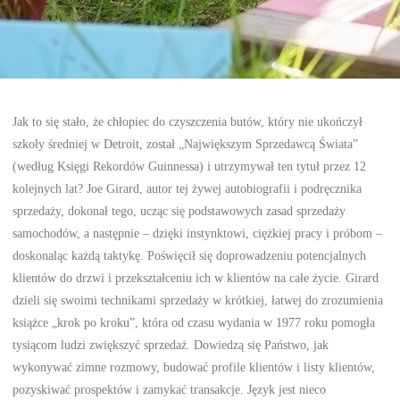
Jak to się stało, że chłopiec do czyszczenia butów, który nie ukończył
szkoły średniej w Detroit, został „Największym Sprzedawcą Świata”
(według Księgi Rekordów Guinnessa) i utrzymywał ten tytuł przez 12
kolejnych lat? Joe Girard, autor tej żywej autobiografii i podręcznika
sprzedaży, dokonał tego, ucząc się podstawowych zasad sprzedaży
samochodów, a następnie – dzięki instynktowi, ciężkiej pracy i próbom –
doskonaląc każdą taktykę. Poświęcił się doprowadzeniu potencjalnych
klientów do drzwi i przekształceniu ich w klientów na całe życie. Girard
dzieli się swoimi technikami sprzedaży w krótkiej, łatwej do zrozumienia
książce „krok po kroku”, która od czasu wydania w 1977 roku pomogła
tysiącom ludzi zwiększyć sprzedaż. Dowiedzą się Państwo, jak
wykonywać zimne rozmowy, budować profile klientów i listy klientów,
pozyskiwać prospektów i zamykać transakcje. Język jest nieco