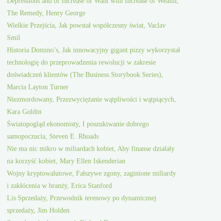
Depressions and of Increase of Want with Increase of Wealth;
The Remedy, Henry George
Wielkie Przejścia, Jak powstał współczesny świat, Vaclav
Smil
Historia Domino’s, Jak innowacyjny gigant pizzy wykorzystał
technologię do przeprowadzenia rewolucji w zakresie
doświadczeń klientów (The Business Storybook Series),
Marcia Layton Turner
Niezmordowany, Przezwyciężanie wątpliwości i wątpiących,
Kara Goldin
Światopogląd ekonomisty, I poszukiwanie dobrego
samopoczucia, Steven E. Rhoads
Nie ma nic mikro w miliardach kobiet, Aby finanse działały
na korzyść kobiet, Mary Ellen Iskenderian
Wojny kryptowalutowe, Fałszywe zgony, zaginione miliardy
i zakłócenia w branży, Erica Stanford
Lis Sprzedaży, Przewodnik terenowy po dynamicznej
sprzedaży, Jim Holden