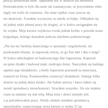
policja aresztowała mnie. Spędziłem noc w areszcie dla nieletnich.
Doświadczenie to było dla mnie tak traumatyczne, że przyrzekłem sobie
nigdy nie trafić do więzienia. Ale moje ciężkie czasy jeszcze się
nie skończyły. Zostałem wyrzucony ze szkoły za bójkę. Odbijałem się
od jednej nisko płatnej pracy do drugiej, aż w końcu zaciągnąłem się
do wojska. Moja kariera wojskowa trwała jednak krótko z powodu urazu
kręgosłupa, którego doznałem podczas szkolenia podstawowego.
„Nie ma nic bardziej skutecznego w sprzedaży czegokolwiek, niż
przekonanie klienta, że naprawdę wierzy, że go Pan lubi i dba o niego”.
W końcu odetchnąłem od budowniczego Abe Sapersteina. Kupował
on puste działki i budował małe, niedrogie domy. Nauczyłem się każdego
aspektu jego działalności, a kiedy Saperstein przeszedł na emeryturę,
zostawił mi firmę. Postanowiłem rozszerzyć działalność, budując kilka
domów na jednej dużej działce. Ale byłem naiwny i łatwo dałem się
zwieść sprzedawcy nieruchomości. Straciłem wszystko. Ale nie miałem
czasu na użalanie się nad sobą. Moja żona i dzieci musiały jeść,
a ja potrzebowałem pracy. Wtedy właśnie zostałem sprzedawcą
samochodów, rozpoczynając nową karierę w wieku 35 lat.