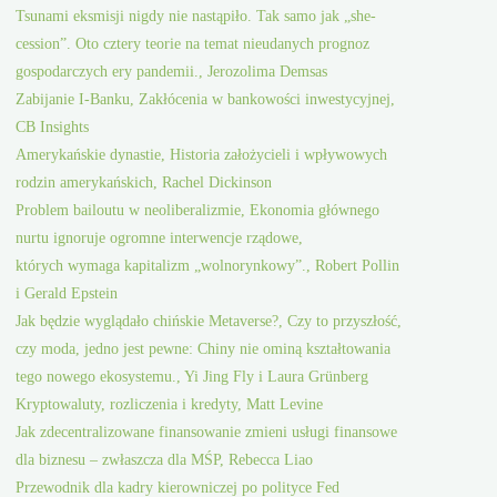
Tsunami eksmisji nigdy nie nastąpiło. Tak samo jak „she-
cession”. Oto cztery teorie na temat nieudanych prognoz
gospodarczych ery pandemii., Jerozolima Demsas
Zabijanie I-Banku, Zakłócenia w bankowości inwestycyjnej,
CB Insights
Amerykańskie dynastie, Historia założycieli i wpływowych
rodzin amerykańskich, Rachel Dickinson
Problem bailoutu w neoliberalizmie, Ekonomia głównego
nurtu ignoruje ogromne interwencje rządowe,
których wymaga kapitalizm „wolnorynkowy”., Robert Pollin
i Gerald Epstein
Jak będzie wyglądało chińskie Metaverse?, Czy to przyszłość,
czy moda, jedno jest pewne: Chiny nie ominą kształtowania
tego nowego ekosystemu., Yi Jing Fly i Laura Grünberg
Kryptowaluty, rozliczenia i kredyty, Matt Levine
Jak zdecentralizowane finansowanie zmieni usługi finansowe
dla biznesu – zwłaszcza dla MŚP, Rebecca Liao
Przewodnik dla kadry kierowniczej po polityce Fed