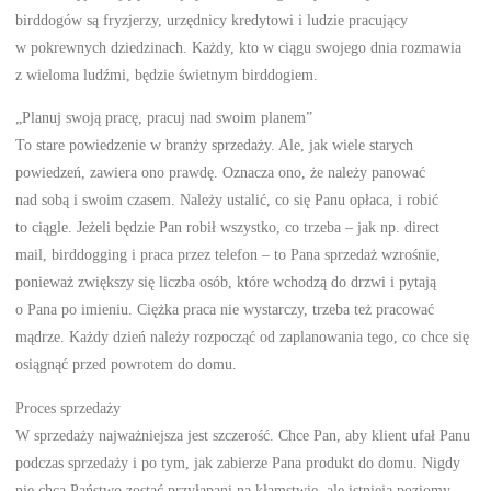
birddogów są fryzjerzy, urzędnicy kredytowi i ludzie pracujący
w pokrewnych dziedzinach. Każdy, kto w ciągu swojego dnia rozmawia
z wieloma ludźmi, będzie świetnym birddogiem.
„Planuj swoją pracę, pracuj nad swoim planem”
To stare powiedzenie w branży sprzedaży. Ale, jak wiele starych
powiedzeń, zawiera ono prawdę. Oznacza ono, że należy panować
nad sobą i swoim czasem. Należy ustalić, co się Panu opłaca, i robić
to ciągle. Jeżeli będzie Pan robił wszystko, co trzeba – jak np. direct
mail, birddogging i praca przez telefon – to Pana sprzedaż wzrośnie,
ponieważ zwiększy się liczba osób, które wchodzą do drzwi i pytają
o Pana po imieniu. Ciężka praca nie wystarczy, trzeba też pracować
mądrze. Każdy dzień należy rozpocząć od zaplanowania tego, co chce się
osiągnąć przed powrotem do domu.
Proces sprzedaży
W sprzedaży najważniejsza jest szczerość. Chce Pan, aby klient ufał Panu
podczas sprzedaży i po tym, jak zabierze Pana produkt do domu. Nigdy
nie chcą Państwo zostać przyłapani na kłamstwie, ale istnieją poziomy