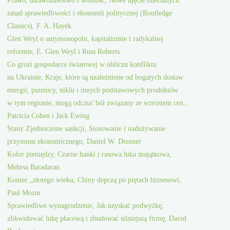
Prawo, ustawodawstwo i wolność, Nowe ujęcie liberalnych
zasad sprawiedliwości i ekonomii politycznej (Routledge
Classics), F. A. Hayek
Glen Weyl o antymonopolu, kapitalizmie i radykalnej
reformie, E. Glen Weyl i Russ Roberts
Co grozi gospodarce światowej w obliczu konfliktu
na Ukrainie, Kraje, które są uzależnione od bogatych dostaw
energii, pszenicy, niklu i innych podstawowych produktów
w tym regionie, mogą odczuć ból związany ze wzrostem cen.,
Patricia Cohen i Jack Ewing
Stany Zjednoczone sankcji, Stosowanie i nadużywanie
przymusu ekonomicznego, Daniel W. Drezner
Kolor pieniędzy, Czarne banki i rasowa luka majątkowa,
Mehrsa Baradaran
Koniec „złotego wieku, Chiny depczą po piętach biznesowi,
Paul Mozur
Sprawiedliwe wynagrodzenie, Jak uzyskać podwyżkę,
zlikwidować lukę płacową i zbudować silniejszą firmę, David