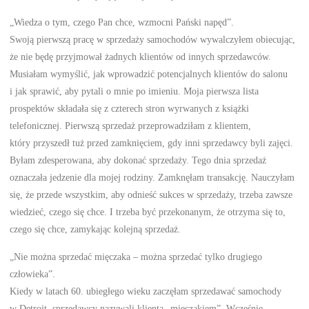
„Wiedza o tym, czego Pan chce, wzmocni Pański napęd”.
Swoją pierwszą pracę w sprzedaży samochodów wywalczyłem obiecując,
że nie będę przyjmował żadnych klientów od innych sprzedawców.
Musiałam wymyślić, jak wprowadzić potencjalnych klientów do salonu
i jak sprawić, aby pytali o mnie po imieniu. Moja pierwsza lista
prospektów składała się z czterech stron wyrwanych z książki
telefonicznej. Pierwszą sprzedaż przeprowadziłam z klientem,
który przyszedł tuż przed zamknięciem, gdy inni sprzedawcy byli zajęci.
Byłam zdesperowana, aby dokonać sprzedaży. Tego dnia sprzedaż
oznaczała jedzenie dla mojej rodziny. Zamknęłam transakcję. Nauczyłam
się, że przede wszystkim, aby odnieść sukces w sprzedaży, trzeba zawsze
wiedzieć, czego się chce. I trzeba być przekonanym, że otrzyma się to,
czego się chce, zamykając kolejną sprzedaż.
„Nie można sprzedać mięczaka – można sprzedać tylko drugiego
człowieka”.
Kiedy w latach 60. ubiegłego wieku zaczęłam sprzedawać samochody
w Detroit, sprzedawcy nazywali klienta „mięczakiem”. Wcześnie