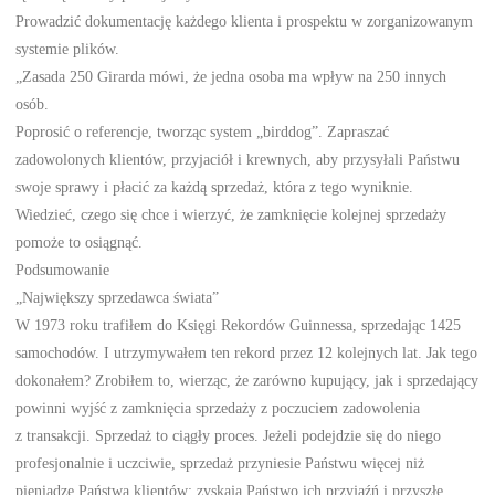
Prowadzić dokumentację każdego klienta i prospektu w zorganizowanym
systemie plików.
„Zasada 250 Girarda mówi, że jedna osoba ma wpływ na 250 innych
osób.
Poprosić o referencje, tworząc system „birddog”. Zapraszać
zadowolonych klientów, przyjaciół i krewnych, aby przysyłali Państwu
swoje sprawy i płacić za każdą sprzedaż, która z tego wyniknie.
Wiedzieć, czego się chce i wierzyć, że zamknięcie kolejnej sprzedaży
pomoże to osiągnąć.
Podsumowanie
„Największy sprzedawca świata”
W 1973 roku trafiłem do Księgi Rekordów Guinnessa, sprzedając 1425
samochodów. I utrzymywałem ten rekord przez 12 kolejnych lat. Jak tego
dokonałem? Zrobiłem to, wierząc, że zarówno kupujący, jak i sprzedający
powinni wyjść z zamknięcia sprzedaży z poczuciem zadowolenia
z transakcji. Sprzedaż to ciągły proces. Jeżeli podejdzie się do niego
profesjonalnie i uczciwie, sprzedaż przyniesie Państwu więcej niż
pieniądze Państwa klientów; zyskają Państwo ich przyjaźń i przyszłe