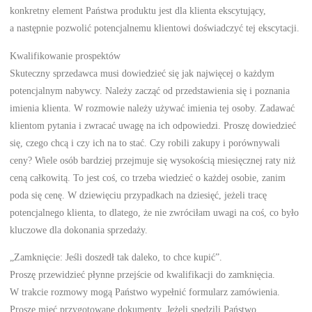
konkretny element Państwa produktu jest dla klienta ekscytujący,
a następnie pozwolić potencjalnemu klientowi doświadczyć tej ekscytacji.
Kwalifikowanie prospektów
Skuteczny sprzedawca musi dowiedzieć się jak najwięcej o każdym
potencjalnym nabywcy. Należy zacząć od przedstawienia się i poznania
imienia klienta. W rozmowie należy używać imienia tej osoby. Zadawać
klientom pytania i zwracać uwagę na ich odpowiedzi. Proszę dowiedzieć
się, czego chcą i czy ich na to stać. Czy robili zakupy i porównywali
ceny? Wiele osób bardziej przejmuje się wysokością miesięcznej raty niż
ceną całkowitą. To jest coś, co trzeba wiedzieć o każdej osobie, zanim
poda się cenę. W dziewięciu przypadkach na dziesięć, jeżeli tracę
potencjalnego klienta, to dlatego, że nie zwróciłam uwagi na coś, co było
kluczowe dla dokonania sprzedaży.
„Zamknięcie: Jeśli doszedł tak daleko, to chce kupić”.
Proszę przewidzieć płynne przejście od kwalifikacji do zamknięcia.
W trakcie rozmowy mogą Państwo wypełnić formularz zamówienia.
Proszę mieć przygotowane dokumenty. Jeżeli spędzili Państwo