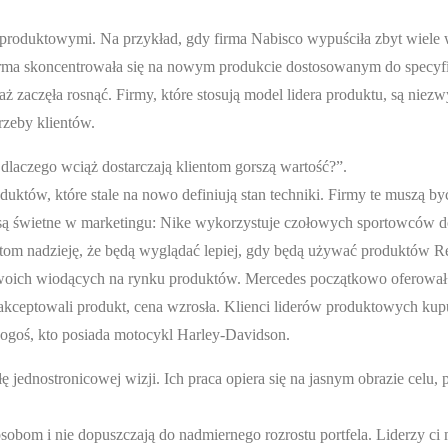
oduktowymi. Na przykład, gdy firma Nabisco wypuściła zbyt wiele 
firma skoncentrowała się na nowym produkcie dostosowanym do specyf
 zaczęła rosnąć. Firmy, które stosują model lidera produktu, są niezw
rzeby klientów.
 dlaczego wciąż dostarczają klientom gorszą wartość?”.
któw, które stale na nowo definiują stan techniki. Firmy te muszą b
są świetne w marketingu: Nike wykorzystuje czołowych sportowców d
etom nadzieję, że będą wyglądać lepiej, gdy będą używać produktów R
n swoich wiodących na rynku produktów. Mercedes początkowo oferowa
ceptowali produkt, cena wzrosła. Klienci liderów produktowych kup
 kogoś, kto posiada motocykl Harley-Davidson.
 jednostronicowej wizji. Ich praca opiera się na jasnym obrazie celu,
bom i nie dopuszczają do nadmiernego rozrostu portfela. Liderzy ci 