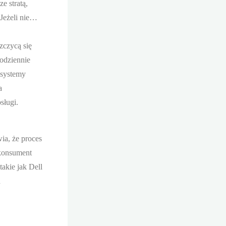
e stratą,
 Jeżeli nie…
zczycą się
codziennie
 systemy
a
sługi.
ia, że proces
 konsument
takie jak Dell
h