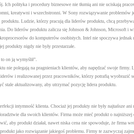
j. Ich polityka i procedury biznesowe nie tłumią ani nie uciskają pra
romni, kreatywni i wszechstronni. W Sony rozwiązywanie problemów j
produktu. Ludzie, którzy pracują dla liderów produktu, chcą przebyw
ia. Do liderów produktu zalicza się Johnson & Johnson, Microsoft i w
 mikroprocesorów do komputerów osobistych. Intel nie spoczywa jednak 
jej produkty nigdy nie były przestarzałe.
to on ją wymyślił”.
ktu nie polegają na pragnieniach klientów, aby napędzać swoje firmy. 
iderów i realizowanej przez pracowników, którzy potrafią wyobrazić s
ć stale aktualizowany, aby utrzymać pozycję lidera produktu.
rfekcji intymność klienta. Chociaż jej produkty nie były najtańsze ani 
oradztwie dla swoich klientów. Firma może mieć produkt o najniższej 
sprawić, aby produkt działał, nawet niska cena nie spowoduje, że firma wr
produkt jako rozwiązanie jakiegoś problemu. Firmy te zazwyczaj zajmu