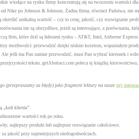
tkie wiodące na rynku firmy koncentrują się na tworzeniu wartości dl
, od Nike po Johnson & Johnson. Żadna firma, również Państwa, nie m
określić unikalną wartość – czy to cenę, jakość, czy rozwiązanie prob
ównania nie są obrzydliwe, jeżeli są interesujące, a porównania, któr
zą firm, które dziś są liderami rynku – AT&T, Intel, Airborne Express 
 trzy możliwości: przewodzić dzięki niskim kosztom, wspaniałym prod
Ale jeśli ma Pan zamiar przewodzić, musi Pan wybrać kierunek i wdro
i przejrzystości tekstu. getAbstract.com poleca tę książkę kierownictwu,
o (przepraszamy za błędy) jako fragment lektury na nasze
gry integra
 „kult klienta”.
dnoszenie wartości rok po roku.
ty, najlepszy produkt lub najlepsze rozwiązanie całościowe.
y za jakość przy najmniejszych niedogodnościach.