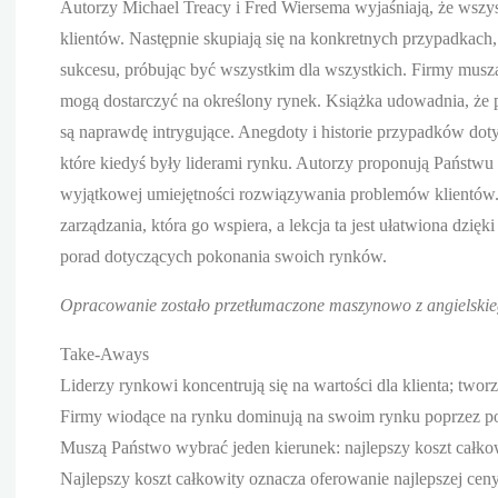
Autorzy Michael Treacy i Fred Wiersema wyjaśniają, że wszys
klientów. Następnie skupiają się na konkretnych przypadkach
sukcesu, próbując być wszystkim dla wszystkich. Firmy muszą 
mogą dostarczyć na określony rynek. Książka udowadnia, że por
są naprawdę intrygujące. Anegdoty i historie przypadków dotyc
które kiedyś były liderami rynku. Autorzy proponują Państwu
wyjątkowej umiejętności rozwiązywania problemów klientów. 
zarządzania, która go wspiera, a lekcja ta jest ułatwiona dzięk
porad dotyczących pokonania swoich rynków.
Opracowanie zostało przetłumaczone maszynowo z angielskieg
Take-Aways
Liderzy rynkowi koncentrują się na wartości dla klienta; tworzą
Firmy wiodące na rynku dominują na swoim rynku poprzez po
Muszą Państwo wybrać jeden kierunek: najlepszy koszt całkowi
Najlepszy koszt całkowity oznacza oferowanie najlepszej cen