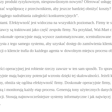
ętszy produkt ryzykownym, niesprawdzonym nowym? Oferować usługę z
zać współpracę z przeciwnikiem, aby jeszcze bardziej obniżyć koszty?
ągłego nadrabiania zaległości konkurencyjnych”.
entami. Efektywność jest widoczna na wszystkich poziomach. Firmy te s
tawcy są traktowani jako część zespołu firmy. Na przykład, Wal-Mart 
oskonałe operacyjnie mają wysoce zautomatyzowane, scentralizowane
sta z tego samego systemu, aby uzyskać dostęp do zamówienia klient
cji o kliencie trafia do każdego agenta w dowolnym miejscu procesu ob
 operacyjnej jest robienie rzeczy zawsze w ten sam sposób. To spraw
jnie mają bajeczny potencjał wzrostu dzięki tej skalowalności. Jeżeli
ny, obniża się ogólna efektywność firmy. Doskonałe operacyjnie firmy, 
ą i monitorują każdy etap procesu. Generują tony użytecznych danyc
ji. Stosują najnowocześniejsze systemy informatyczne i jak najwięcej
.