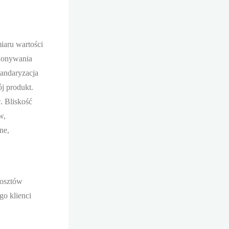
iaru wartości
okonywania
tandaryzacja
ój produkt.
. Bliskość
w,
ne,
kosztów
go klienci