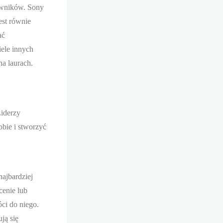
cowników. Sony
est równie
ać
iele innych
na laurach.
Liderzy
obie i stworzyć
najbardziej
cenie lub
óci do niego.
ją się