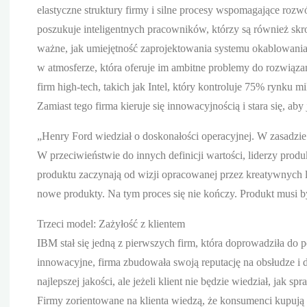
elastyczne struktury firmy i silne procesy wspomagające rozwó
poszukuje inteligentnych pracowników, którzy są również sk
ważne, jak umiejętność zaprojektowania systemu okablowania 
w atmosferze, która oferuje im ambitne problemy do rozwiązan
firm high-tech, takich jak Intel, który kontroluje 75% rynku
Zamiast tego firma kieruje się innowacyjnością i stara się, aby 
„Henry Ford wiedział o doskonałości operacyjnej. W zasadzie 
W przeciwieństwie do innych definicji wartości, liderzy produ
produktu zaczynają od wizji opracowanej przez kreatywnych l
nowe produkty. Na tym proces się nie kończy. Produkt musi by
Trzeci model: Zażyłość z klientem
IBM stał się jedną z pierwszych firm, która doprowadziła do pe
innowacyjne, firma zbudowała swoją reputację na obsłudze i d
najlepszej jakości, ale jeżeli klient nie będzie wiedział, jak 
Firmy zorientowane na klienta wiedzą, że konsumenci kupują 