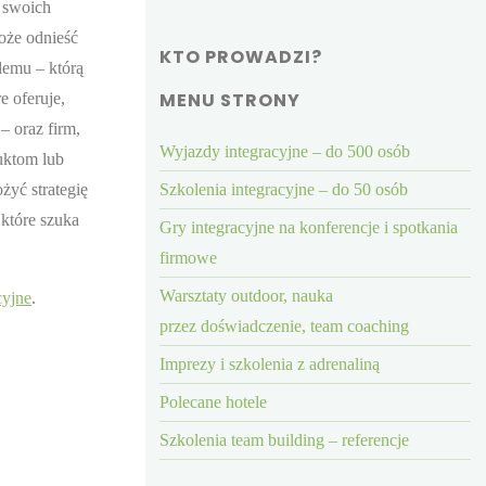
a swoich
oże odnieść
KTO PROWADZI?
lemu – którą
MENU STRONY
e oferuje,
– oraz firm,
Wyjazdy integracyjne – do 500 osób
uktom lub
żyć strategię
Szkolenia integracyjne – do 50 osób
 które szuka
Gry integracyjne na konferencje i spotkania
firmowe
Warsztaty outdoor, nauka
cyjne
.
przez doświadczenie, team coaching
Imprezy i szkolenia z adrenaliną
Polecane hotele
Szkolenia team building – referencje