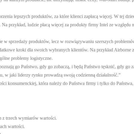
zenia lepszych produktów, za które klienci zapłacą więcej. W tej dzie
. Na przykład, ludzie płacą więcej za produkty firmy Intel ze względu 
nie w sprzedaży produktów, lecz w rozwiązywaniu szerszych problemów
dodatkowe kroki dla swoich wybranych klientów. Na przykład Airborne
ólne problemy logistyczne.
 poznają go Państwo, gdy go zobaczą, i będą Państwo tęsknić, gdy go z
obu, w jaki liderzy rynku prowadzą swoją codzienną działalność.”
ości konsumenckiej, która należy do Państwa firmy i tylko do Państw
m z trzech wymiarów wartości.
ch wartości.