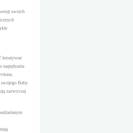
wersji swoich
icznych
ykle
yć kreatywne
o napędzania
evlonu.
ł swojego Baby
ują zazwyczaj
 podzielanym
mają