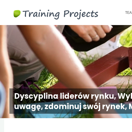
Wyjazdy
TEA
integracy
szkolenia
team
building
Dyscyplina liderów rynku, Wyb
uwagę, zdominuj swój rynek, 