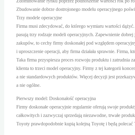
Zdominowanie rynku poprzez podnoszenie wartości rok po ro
Zbudowanie dobrze dostrojonego modelu operacyjnego poświ
Trzy modele operacyjne
Firma musi zdecydować, do którego wymiaru wartości dążyć.
pasują trzy rodzaje modeli operacyjnych. Zapewnienie dobrej
zakupów, to cechy firmy doskonałej pod względem operacyjny
i uproszczenie operacji, aby firma działała sprawnie. Firma,
Taka firma przyspiesza proces rozwoju produktu i zatrudnia 
klienta to trzeci model operacyjny. Firmy z tej kategorii kon
a nie standardowych produktów. Więcej decyzji jest przekazy
a nie ogólne.
Pierwszy model: Doskonałość operacyjna
Firmy doskonałe operacyjnie regularnie oferują swoje produkt
całkowitych i zazwyczaj sprzedają niezawodne, trwałe produ
Toyoty prawdopodobnie kupią kolejną Toyotę i będą poleca