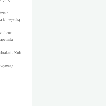
dzinie
na ich wysoką
 klienta.
 zapewnia
abraknie. Kult
a, wymaga