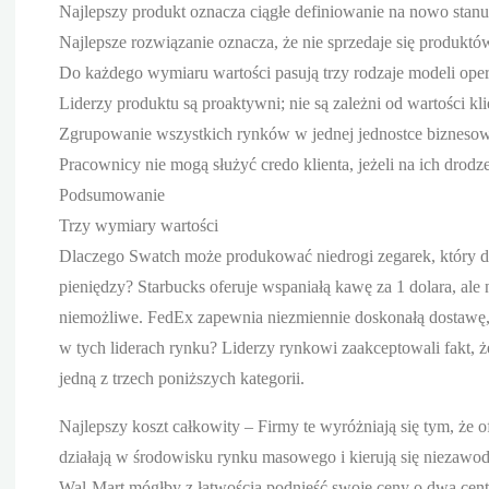
Najlepszy produkt oznacza ciągłe definiowanie na nowo stanu 
Najlepsze rozwiązanie oznacza, że nie sprzedaje się produktów
Do każdego wymiaru wartości pasują trzy rodzaje modeli ope
Liderzy produktu są proaktywni; nie są zależni od wartości kli
Zgrupowanie wszystkich rynków w jednej jednostce biznesow
Pracownicy nie mogą służyć credo klienta, jeżeli na ich drodze
Podsumowanie
Trzy wymiary wartości
Dlaczego Swatch może produkować niedrogi zegarek, który dzi
pieniędzy? Starbucks oferuje wspaniałą kawę za 1 dolara, ale 
niemożliwe. FedEx zapewnia niezmiennie doskonałą dostawę, al
w tych liderach rynku? Liderzy rynkowi zaakceptowali fakt, 
jedną z trzech poniższych kategorii.
Najlepszy koszt całkowity – Firmy te wyróżniają się tym, że 
działają w środowisku rynku masowego i kierują się niezawo
Wal-Mart mógłby z łatwością podnieść swoje ceny o dwa centy