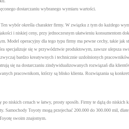
ku.
ęconego dostarczaniu wybranego wymiaru wartości.
 Ten wybór określa charakter firmy. W związku z tym do każdego wym
 jakości i niskiej ceny, przy jednoczesnym ułatwieniu konsumentom d
m. Model operacyjny dla tego typu firmy ma pewne cechy, takie jak s
 która specjalizuje się w przywództwie produktowym, zawsze ulepsza sw
zazwyczaj bardzo kreatywnych i technicznie uzdolnionych pracowników
centrują się na dostarczaniu zindywidualizowanych rozwiązań dla klientó
wanych pracownikom, którzy są blisko klienta. Rozwiązania są konkret
y po niskich cenach w łatwy, prosty sposób. Firmy te dążą do niskich 
kty. Samochody Toyoty mogą przejechać 200.000 do 300.000 mil, dlate
ć Toyotę swoim znajomym.