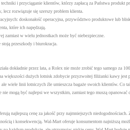
techniki i przyciąganie klientów, którzy zapłacą za Państwa produkt p
, lecz rozwiązuje się szerszy problem klienta.
racyjnych: doskonałość operacyjna, przywództwo produktowe lub blisko
enta, które ich napędzają.
ej zamiast w wielu jednostkach może być niebezpieczne.
 stoją przeszkody i biurokracja.
ała dokładnie przez lata, a Rolex nie może zrobić tego samego za 100
na większości dużych lotnisk zdobycie przyzwoitej filiżanki kawy jest 
e wiele linii lotniczych źle umieszcza bagaże swoich klientów. Co tak
że nie mogą być najlepsi we wszystkim, zamiast tego muszą opanować 
oferują najlepszą cenę za jakość przy najmniejszych niedogodnościach.
dnością i konsekwencją. Wal-Mart oferuje konsumentom najniższą moż
 na każdym produkcie, ale utrzymując niskie ceny, Wal-Mart buduje p