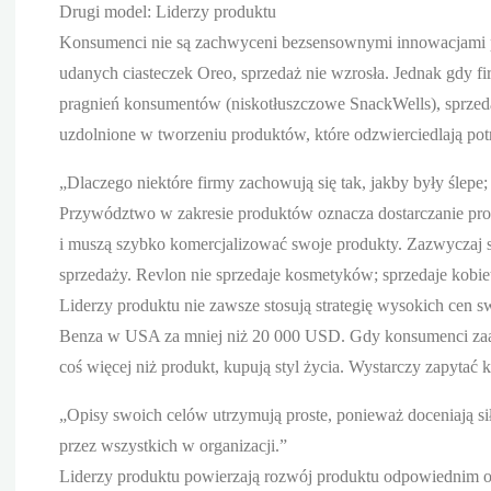
Drugi model: Liderzy produktu
Konsumenci nie są zachwyceni bezsensownymi innowacjami pr
udanych ciasteczek Oreo, sprzedaż nie wzrosła. Jednak gdy 
pragnień konsumentów (niskotłuszczowe SnackWells), sprzedaż
uzdolnione w tworzeniu produktów, które odzwierciedlają pot
„Dlaczego niektóre firmy zachowują się tak, jakby były ślepe;
Przywództwo w zakresie produktów oznacza dostarczanie produ
i muszą szybko komercjalizować swoje produkty. Zazwyczaj 
sprzedaży. Revlon nie sprzedaje kosmetyków; sprzedaje kobi
Liderzy produktu nie zawsze stosują strategię wysokich ce
Benza w USA za mniej niż 20 000 USD. Gdy konsumenci zaak
coś więcej niż produkt, kupują styl życia. Wystarczy zapytać
„Opisy swoich celów utrzymują proste, ponieważ doceniają siłę
przez wszystkich w organizacji.”
Liderzy produktu powierzają rozwój produktu odpowiednim oso