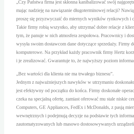
„Czy Państwa firma jest skłonna kanibalizować swój najgor
mając nadzieję na nawiązanie długoterminowej relacji? Nawią
proszę się przyzwyczaić do miernych wyników rynkowych i ci
Takie firmy robią wszystko, aby utrzymać dobre relacje z kli
tym, że panuje w nich atmosfera zespołowa. Pracownicy i dos
wysyła swoim dostawcom dane dotyczące sprzedaży. Firmy d
komputerowe. Na przykład każdy pracownik firmy Hertz korzy
i je zrealizować. Gwarantuje to, że najwyższy poziom informa
„Bez wartości dla klienta nie ma trwałego biznesu”.
Jednym z najważniejszych nawyków w utrzymaniu doskonałości
jest efektywny od początku do końca. Firmy doskonałe operacy
czeka na specjalną ofertę, zamiast oferować mu stale niskie ce
Computers, GE Appliances, FedEx i McDonalds, z pasją mierz
wewnętrznych i podejmują decyzje na podstawie tych informac
zautomatyzowanych lub masowo dostosowywanych urządzeń