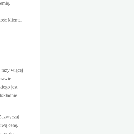
remię.
ść klienta.
 razy więcej
prawie
iego jest
dokładnie
 Zazwyczaj
liwą cenę.
rzyszły