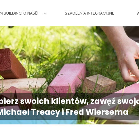
M BUILDING: O NAS
SZKOLENIA INTEGRACYJNE
W
jne,
ierz swoich klientów, zawęź swoj
Michael Treacy i Fred Wiersema