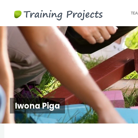
Wyjazdy
TEA
integracy
szkolenia
team
building
Iwona Piga