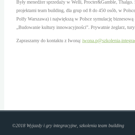
Były menedżer sprzedaży w Welli, Procter&Gamble, Thalgo. S
projektami team building, dla grup od 8 do 450 osób, w Polsc
Polfy Warszawa) i największą w Polsce symulację biznesową 
„Budowanie kultury innowacyjności”. Prywatnie żeglarz, turyst
Zapraszamy do kontaktu z Iwoną:
iwona.p@szkolenia-integra
©2018 Wyjazdy i gry integracyjne, szkolenia team building