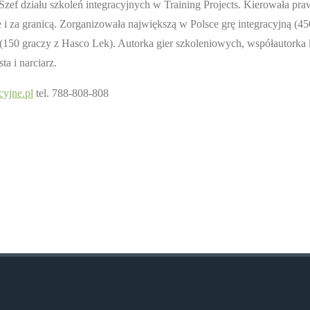
zef działu szkoleń integracyjnych w Training Projects. Kierowała pr
e i za granicą. Zorganizowała największą w Polsce grę integracyjną (45
(150 graczy z Hasco Lek). Autorka gier szkoleniowych, współautorka 
a i narciarz.
cyjne.pl
tel. 788-808-808